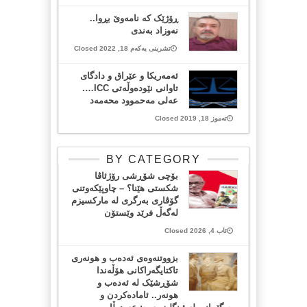
ڕۆژێک کە نامەوێ بڕوا..
نەوزاد بەندی
تشرینی یەکەم 18, 2022 Closed
ئەمەریكا و عێراق و دادگای
تاوانی نێودەوڵەتی ICC….
عەلی مەحموود محەمەد
تەموز 18, 2019 Closed
BY CATEGORY
بۆچی شۆڕشی رۆژئاڤا
شکستی هێنا؟ – چاوپێکەوتنی
گۆڤاری بەرگری لە مارکسیزم
لەگەڵ فرێد وێستۆن
ئاب 4, 2026 Closed
بزووتنەوەی ئەدەب و هونەری
تاکتایگەراکانی هۆڵەندا
شۆڕشێک لە ئەدەب و
هونەر.. ئامادەکردن و