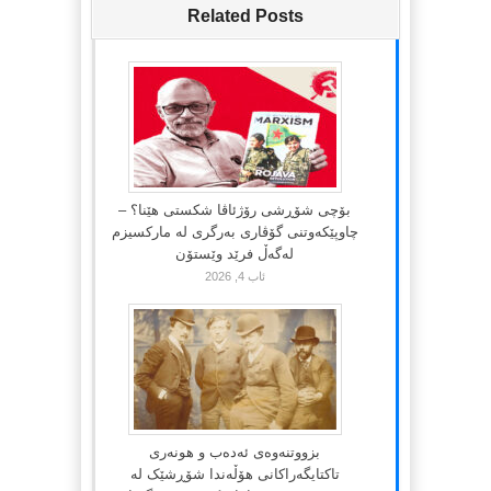
Related Posts
بۆچی شۆڕشی رۆژئاڤا شکستی هێنا؟ –
چاوپێکەوتنی گۆڤاری بەرگری لە مارکسیزم
لەگەڵ فرێد وێستۆن
ئاب 4, 2026
بزووتنەوەی ئەدەب و هونەری
تاکتایگەراکانی هۆڵەندا شۆڕشێک لە