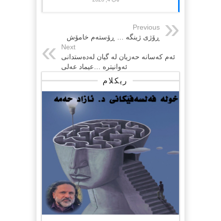
Previous
ڕۆژی ژینگە … ڕۆستەم خامۆش
Next
ئه‌م كه‌سانه‌ حه‌زیان له‌ گیان له‌ده‌ستدانی
ئه‌وانیتره‌‌ …عیماد عه‌لی
ریکلام