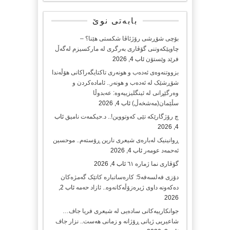
بابەتی نوێ
بۆچی شۆڕشی رۆژئاڤا شکستی هێنا؟ –
چاوپێکەوتنی گۆڤاری بەرگری لە مارکسیزم لەگەڵ
فرێد وێستۆن
ئاب 4, 2026
بزووتنەوەی ئەدەب و هونەری تاکتایگەراکانی هۆڵەندا
شۆڕشێک لە ئەدەب و هونەر.. ئامادەکردن و
وەرگێڕانی لە ئینگلیزییەوە: عەبدوڵا
سڵێمان(مەشخەڵ)
ئاب 4, 2026
چ رۆژگارێکە تێی کەوتووین!.. د.حیکمەت نامیق
ئاب
4, 2026
ڕوانینیک لەبارەى شیعرى نارین ڕۆستەم.. موحسین
ئەحمەد عومەر
ئاب 4, 2026
گۆڤاری نما ژمارە ٦١
ئاب 4, 2026
دۆزی فەلسەفە5: کارەساتبارە کاتێک گەمژەکان
دەکەونە داوی ژیرەزۆڵەکانەوە.. ئازاد حەمە
ئاب 2,
2026
جوانکارییەکانی سادەیی لە شیعری فریا جاف…
شاعیریی ژیانی ڕۆژانە و زمانی هەست.. نزار جاف