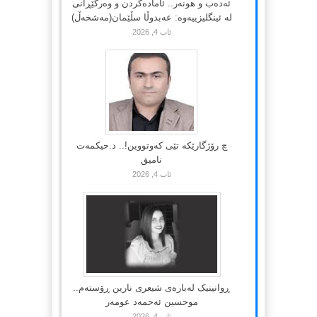
ئەدەب و هونەر.. ئامادەکردن و وەرگێڕانی
لە ئینگلیزییەوە: عەبدوڵا سڵێمان(مەشخەڵ)
ئاب 4, 2026
چ رۆژگارێکە تێی کەوتووین!.. د.حیکمەت
نامیق
ئاب 4, 2026
ڕوانینیک لەبارەى شیعرى نارین ڕۆستەم..
موحسین ئەحمەد عومەر
ئاب 4, 2026