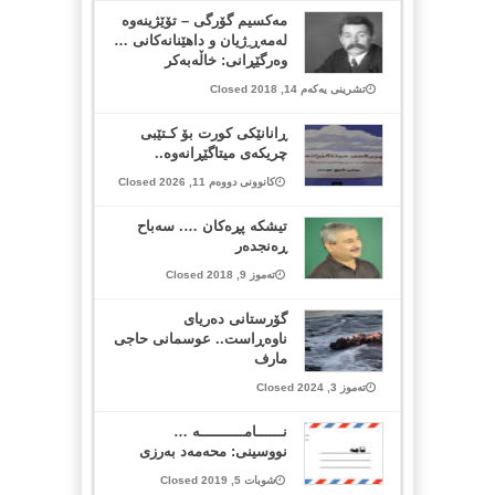
مه‌كسیم گۆرگی – تۆێژینه‌وه‌
له‌مه‌ڕ ِژیان و داهێنانه‌كانی …
وەرگێڕانی: خاڵه‌به‌كر
تشرینی یەکەم 14, 2018 Closed
ڕانانێكی كورت بۆ كـتێبی
چریكه‌ی میتاگێڕانه‌وه‌..
کانوونی دووەم 11, 2026 Closed
تیشكه‌ پڕه‌كان …. سه‌باح
ڕه‌نجده‌ر
تەموز 9, 2018 Closed
گۆرستانی دەریای
ناوەڕاست.. عوسمانی حاجی
مارف
تەموز 3, 2024 Closed
نــــــامــــــــــە …
نووسینی: محەمەد بەرزی
شوبات 5, 2019 Closed