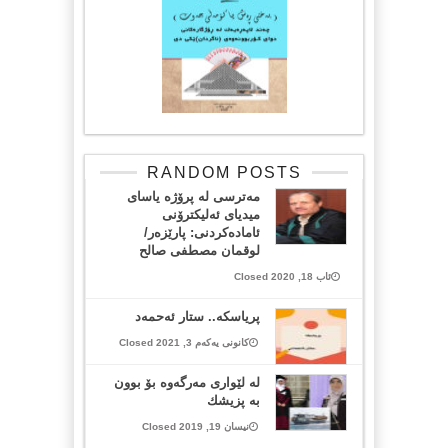
RANDOM POSTS
مەترسی لە پرۆژە یاسای
میدیای ئەلیکترۆنی
ئامادەکردنی: پارێزەر/
لوقمان مصطفی صالح
ئاب 18, 2020 Closed
پریاسكه‌.. ستار ئه‌حمه‌د
کانونی یەکەم 3, 2021 Closed
له‌ لێواری مه‌رگه‌وه‌ بۆ بوون
به‌ پزیشك
نیسان 19, 2019 Closed