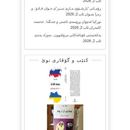
ئاب 2, 2026
رۆمـانی “پارشـێوی مـاری سـیر”ی جـوان قـادۆ.. و.
رەزا شـوان
ئاب 2, 2026
تورکیا لەنێوان پڕۆسەی ئاشتی و جەنگدا.. ئەحمەد
کامەران
ئاب 2, 2026
پەکخستنی قۆناغەکانی مرۆڤبوون.. نەوزاد بەندی
ئاب 2, 2026
کتێب و گۆڤاری نوێ