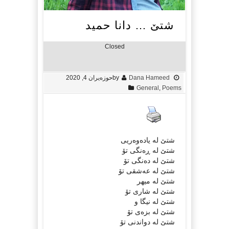
شتێ … دانا حمید
Closed
Dana Hameed
by
حوزه‌یران 4, 2020
General
,
Poems
شتێ لە یادەوەریی
شتێ لە ڕەنگی تۆ
شتێ لە دەنگی تۆ
شتێ لە عەشقی تۆ
شتێ لە میهر
شتێ لە شاری تۆ
شتێ لە نیگا و
شتێ لە بزەی تۆ
شتێ لە دواندنی تۆ