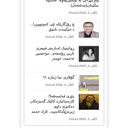
وەرگێڕانی لە ئینگلیزییەوە: عەبدوڵا
سڵێمان(مەشخەڵ)
ئاب 4, 2026 Closed
چ رۆژگارێکە تێی کەوتووین!..
د.حیکمەت نامیق
ئاب 4, 2026 Closed
ڕوانینیک لەبارەى شیعرى
نارین ڕۆستەم.. موحسین
ئەحمەد عومەر
ئاب 4, 2026 Closed
گۆڤاری نما ژمارە ٦١
ئاب 4, 2026 Closed
دۆزی فەلسەفە5:
کارەساتبارە کاتێک گەمژەکان
دەکەونە داوی
ژیرەزۆڵەکانەوە.. ئازاد حەمە
ئاب 2, 2026 Closed