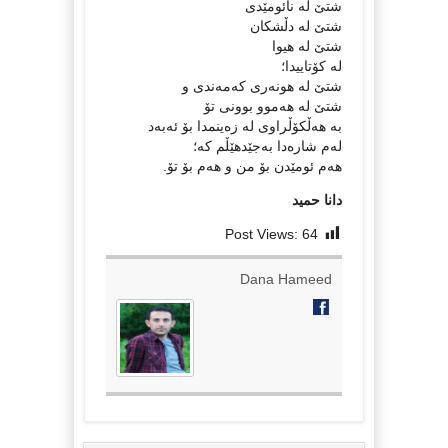
شتێ لە نائومێدی
شتێ لە دڵشکان
شتێ لە هیوا
لە کۆتاییدا؛
شتێ لە هونەری کەمەندی و
شتێ لە هەموو بوونی تۆ
بە هەڵکۆڵراوی لە زەینمدا بۆ ئەبەد
لەم شارەدا بەجێدهێڵم کە؛
هەم ئومێدن بۆ من و هەم بۆ تۆ.
دانا حمید
Post Views:
64
Dana Hameed