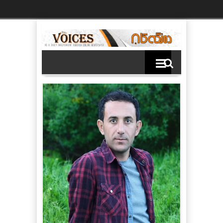
Ski
t
th
conten