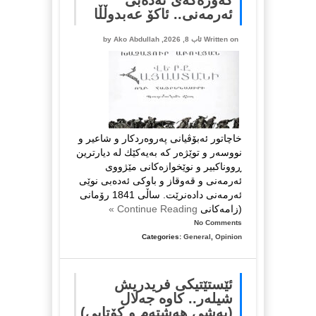
ئه‌رمه‌نی.. ئاكۆ عه‌بدوڵڵا
Written on ئاب 8, 2026, by
Ako Abdullah
خاچاتور ئەبۆڤیانی په‌روه‌ردكار و شاعیر و
نووسه‌ر و توێژه‌ر كه‌ به‌یەکێك لە دیارترین
ڕووناکبیر و نوێخوازه‌‌كانی مێژووی
ئەرمەنی و قەوقاز و باوكی ئه‌ده‌بی نوێی
ئه‌رمه‌نی داده‌نرێت. ساڵی 1841 رۆمانی
(زامه‌كانی
Continue Reading »
No Comments
Categories:
General
,
Opinion
ئێستێتیکی فریدریش
شیلەر.. کاوە جەلال
(بەشی هەشتەم و کۆتایی)