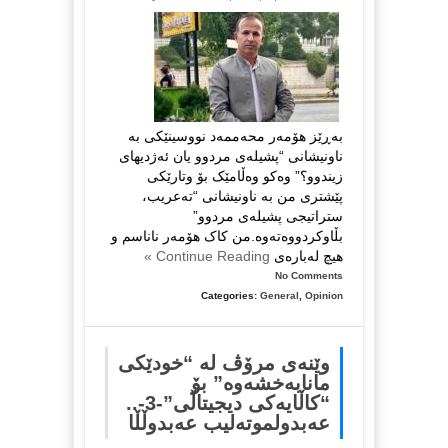
بەڕێز هۆمەر محەممەد نووسینێکی بە
ناونیشانی “پشیلەی مردوو یان ئەژدیهای
زیندوو؟” وەکو وەڵامێک بۆ وتارێکی
پێشتری من بە ناونیشانی “تەعریب،
ستراتیجی پشیلەی مردوو”
بڵاوکردووەتەوە.من کاک هۆمەر ناناسم و
هیچ لەبارەی
Continue Reading »
No Comments
Categories:
General
,
Opinion
وێنەی مرۆڤ لە “خودێکی
مانابەخشەوە” بۆ
“کاڵایەکی دیجیتاڵی”-3-..
عەبدولموتەلیب عەبدوڵڵا