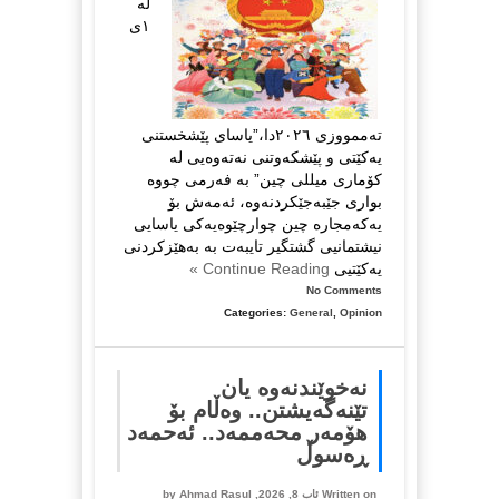
لە
١ی
تەممووزی ٢٠٢٦دا،”یاسای پێشخستنی
یەکێتی و پێشکەوتنی نەتەوەیی لە
کۆماری میللی چین” بە فەرمی چووە
بواری جێبەجێکردنەوە، ئەمەش بۆ
یەکەمجارە چین چوارچێوەیەکی یاسایی
نیشتمانیی گشتگیر تایبەت بە بەهێزکردنی
یەکێتیی
Continue Reading »
No Comments
Categories:
General
,
Opinion
نەخوێندنەوە یان
تێنەگەیشتن.. وەڵام بۆ
هۆمەر محەممەد.. ئەحمەد
ڕەسوڵ
Written on ئاب 8, 2026, by
Ahmad Rasul