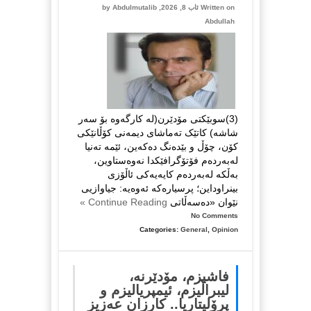
Written on ئاب 8, 2026, by
Abdulmutalib
Abdullah
(3)سوبێکتی مۆدێرن(لە کارگەوە بۆ سەر
شاشە) کاتێک تەماشای دیمەنی کۆڵانێکی
کۆن، چۆڵ و بێدەنگ دەكەین، ئێمە تەنیا
لەبەردەم فۆتۆگرافێکدا نەوەستاوین،
بەڵكە لەبەردەم کایەیەکی ئاڵۆزی
بینراوداین؛ پرسیارەكە ئەوەیە: جیاوازیی
نێوان «دەسەڵاتی
Continue Reading »
No Comments
Categories:
General
,
Opinion
فاشیزم، مۆدێرنە،
لیبراڵیزم، ئیمپریالیزم و
پرۆلیتاریا.. کارزان عەزیز