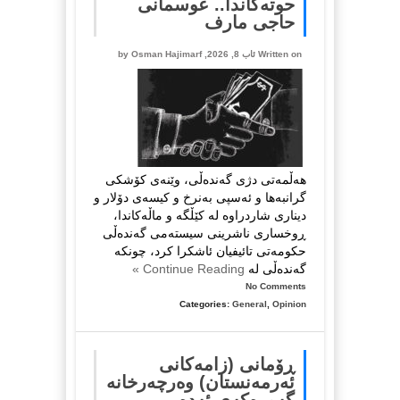
حوتەکاندا.. عوسمانی
حاجی مارف
Written on ئاب 8, 2026, by
Osman Hajimarf
هەڵمەتی دژی گەندەڵی، وێنەی کۆشکی
گرانبەها و ئەسپی بەنرخ و کیسەی دۆلار و
دیناری شاردراوە لە کێڵگە و ماڵەکاندا،
ڕوخساری ناشرینی سیستەمی گەندەڵی
حکومەتی تائیفیان ئاشکرا کرد، چونکە
گەندەڵی لە
Continue Reading »
No Comments
Categories:
General
,
Opinion
ڕۆمانی (زامه‌كانی
ئەرمەنستان) وه‌رچه‌رخانه‌
گه‌وره‌كه‌ی ئه‌ده‌بی