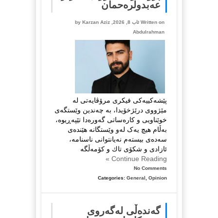
عەبدولرەحمان
Written on ئاب 8, 2026, by
Karzan Aziz
Abdulrahman
پێشەکییەکی فیکری مرۆڤایەتی لە
مێژووی درێژخۆیدا، بە چەندین وێستگەی
خوێناویی و کارەساتی گەورەدا تێپەڕیوە،
بەڵام هیچ یەک لەو وێستگانە هێندەی
سەدەی بیستەم نەیانتوانی ناسنامە،
ئازادی و شکۆی تاك و کۆمەڵگە
Continue Reading »
No Comments
Categories:
General
,
Opinion
گەندەڵی لەگەروی