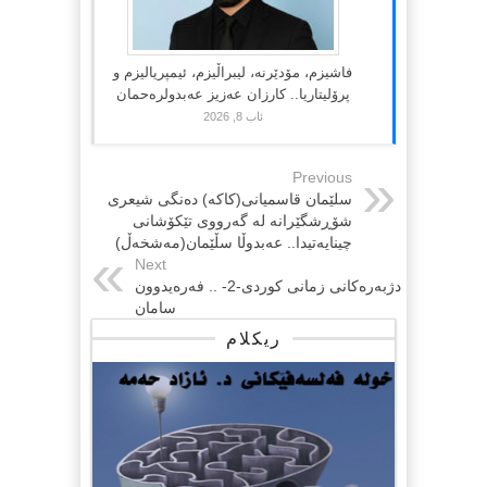
فاشیزم، مۆدێرنە، لیبراڵیزم، ئیمپریالیزم و
پرۆلیتاریا.. کارزان عەزیز عەبدولرەحمان
ئاب 8, 2026
Previous
سلێمان قاسمیانی(کاکە) دەنگی شیعری
شۆڕشگێرانە لە گەرووی تێکۆشانی
چینایەتیدا.. عەبدوڵا سڵێمان(مەشخەڵ)
Next
دژبەرەکانی زمانی کوردی-2- .. فەرەیدوون
سامان
ریکلام