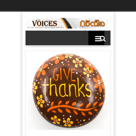
Ski
t
th
conten