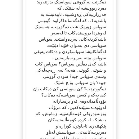
دەکرێت بە گووتنی سوپاسێک بدرێتەوە؛
دەربازبوونیشە لە شتێک، کە
قەرزارییەکی ڕەوشتییە، تایبەتیشە بە
باشەیەک، کە لەگەڵمانداکراوە. گووتنی
سوپاس زۆرێک شت دەگۆڕێت، هەستێک
لەویتردا دروستدەکات تا لەسەر
باشەکردنەکانی بەردەوامبێت. سوپاس
سوپاسی دی بەدوای خۆیدا دێنێت،
لەگەڵکاتیشا سوپاسکردن وادەکات پەیڤی
سوپاس ببێتە بەرپرسیاریەتیی.
باشە کەی دەڵێین سوپاس؟ سوپاس کات
و شوێنی گووتنی هەیە؟ ئەی ڕەچەڵەکی
وشەی سوپاس چیە؟ سودی گووتنی
چییە؟ یان سوپاس بۆ چ شتێک
دەگووترێت؟ کێ سوپاسی کێ دەکات یان
کێ یەکەم کەس سوپاسەکە دەکات؟
بۆوەڵامدانەوەی ئەو پرسیارانە
لەوێوەدەستپێدەکەین، کە مرۆڤ
بوونەوەرێکی کۆمەڵایەتییە، زمانیش، کە
بەشێکە لە کردە کۆمەڵایەتییەکان
پێکهێنەری ئاخاوتن، گوزارە و
دەربڕینەکانیەتی. سوپاسیش لەناو
سێستەمی زمانەوانییدا لەو راستییەوە