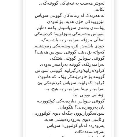
ئەویتر هەست بە نیەتپاکی گووتنەکەی
بکات.
لە هەریەک لە زمانەکان گووتنی سوپاس
مێژوویەکی خۆی هەیە، بۆ ئەوەی
پێناسەی وشەی سوپاسیش بکەم دەڵێم:
سوپاس وشەیەکی سۆزاوییە؛ کردەیەکی
ئەقڵی مرۆڤە بەرامبەر بە باشەیەک،
خودی باشەش لێرە وشەیەکی رەوشتییە.
کەواتە بۆدەبێت گووتنی سوپاس هەبێت؟
گووتنی سوپاس گووتنی شتێکە،
بەرامبەرێکە، گووتنە بەرامبەر بەوەی
کراوە/دراوە/وەرگیراوە. گووتنی سوپاس
گووتنە بۆ چاوەرێنەکراوێک، کە هاتووە/
کراوە. کەوابێت سوپاس کردەیەکی بێ
بەرامبەر نییە؛ بەرامبەر بە هیچ، بە
بۆشایی بوونی نییە.
گووتنی سوپاس دیاردەیەکی کولتوورییە
یان پەروەردەیی؟ بێگومان،
سوپاسگوزاربوون جگەلە دیوی کولتووریی
و ئاینیی دیوی پەروەردەییشی هەیە.
پەروەردە لەناو کولتووردا سوپاس
بەرجەستەدەکات.