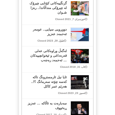
گرنگییەکانی کۆتایی چیرۆک
لە چیرۆکی منداڵاندا.. رەزا
شـوان
حوزەیران 7, 2021 Closed
دووڕویی سیایی.. عومەر
ئەحمەد عەزیز
ئیلول 28, 2023 Closed
له‌گه‌ڵ وراوه‌كانی عه‌لی
قه‌ره‌داغی و ئیخوانچییه‌كان
… ئه‌حمه‌د ره‌جه‌ب
ئاب 31, 2018 Closed
ئایا نیل ئارمسترونگ تاکە
کەسە چۆتە سەرمانگ ؟!..
هەرێم عمر کاکل
تەموز 23, 2023 Closed
سه‌باره‌ت به‌ ئاڵاكه‌ … عه‌زیز
ڕه‌ئووف
نیسان 10, 2017 Closed