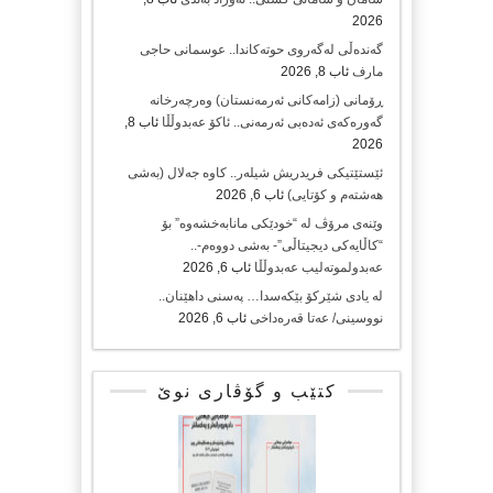
2026
گەندەڵی لەگەروی حوتەکاندا.. عوسمانی حاجی
مارف
ئاب 8, 2026
ڕۆمانی (زامه‌كانی ئەرمەنستان) وه‌رچه‌رخانه‌
گه‌وره‌كه‌ی ئه‌ده‌بی ئه‌رمه‌نی.. ئاكۆ عه‌بدوڵڵا
ئاب 8,
2026
ئێستێتیکی فریدریش شیلەر.. کاوە جەلال (بەشی
هەشتەم و کۆتایی)
ئاب 6, 2026
وێنەی مرۆڤ لە “خودێکی مانابەخشەوە” بۆ
“کاڵایەکی دیجیتاڵی”- بەشی دووەم-..
عەبدولموتەلیب عەبدوڵڵا
ئاب 6, 2026
لە یادی شێرکۆ بێکەسدا… پەسنی داهێنان..
نووسینی/ عەتا قەرەداخی
ئاب 6, 2026
کتێب و گۆڤاری نوێ