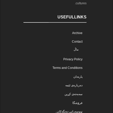
cultures.
USEFULLINKS
Archive
Contact
ماڵ
Privacy Policy
Terms and Conditions
پارەدان
دەربارەی ئێمە
سەبەتەی کڕین
فرۆشگا
نووسەرانی دەنگەکان..