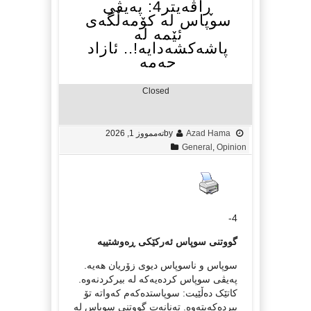
ڕاڤەیتر4: پەیڤی
سوپاس لە کۆمەڵگەی
ئێمە لە
پاشەکشەدایە!.. ئازاد
حەمە
Closed
Azad Hama
by
تەممووز 1, 2026
General
,
Opinion
4-
گووتنی سوپاس ئەرکێکی ڕەوشتییە
سوپاس و ناسوپاس دیوی زۆریان هەیە.
پەیڤی سوپاس کردەیەکە لە بیرکردنەوە.
کاتێک دەڵێیت: سوپاستدەکەم کەواتە تۆ
بیردەکەیتەوە. تەنانەت گووتنی سوپاس لە