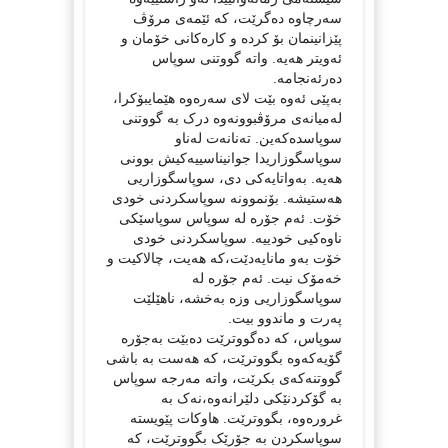
سەرچاوە دەگرێت، کە ئێمەی مرۆڤ
پێزانینمان بۆ کردە و کارەکانی خۆمان و
ئەویتر هەیە. واتە گووتنی سوپاس
دەرئەنجامە.
بەپێی ئەوە بێت لای سەرەوە هێمایبۆکرا،
لەمیانەی مرۆڤبوونەوە درک بە گووتنی
سوپاسدەکەین. تەنانەت لەناو
سوپاسگوزاریدا جوانیناسییەکیش بوونی
هەیە. بەواتایەکی دی، سوپاسگوزاریی
ھەستیشە. بۆنموونە سوپاسکردنی خودی
خۆت. ئەم جۆرە لە سوپاس سوپاسێکی
ناوەکیی خودییە. سوپاسکردنی خودی
خۆت بەو مانایەدێت،کە هەیت، چالاکیت و
خەمۆک نیت. ئەم جۆرە لە
سوپاسگوزاریی وزە بەخشە، ناهێلێت
پەرت و ماندوو بیت.
سوپاس، کە دەگووترێت دەبێت بەجۆرە
گۆیەکەوە بگووترێت، کە هەست بە باشی
گووتنەکەی بکرێت، واتە مەرجە سوپاس
بە گۆکردنێکی دلێرانەوە،نەک بە
غرورەوە، بگووترێت. هاوکات پێویستە
سوپاسکردن بە جۆرێک بگووترێت، کە