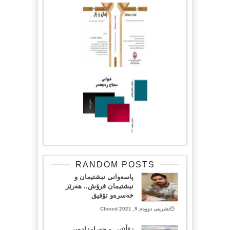
RANDOM POSTS
پاسەوانی نیشتیمان و
نیشتیمان فرۆش.. هەرێز
خەسرەو تۆفیق
تشرینی دووەم 9, 2021 Closed
زۆڵێتیی و حەرامزادەیی