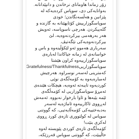
زۆر زماندا هاومانای نرخاندن و دانپێدانانە.
بەواتایەکی دی، سوپاس کردەیەکە لە
پێزانین و هەڵسەنگاندن؛ خودی
سوپاسگوزارییش کۆتایهێنانە بە گازندە و
گلەییکردن. هەرچی ناسوپاسە، ئەویش
هەر بەرهەمی بیرکردنەوەیە، لێ
بیرکردنەوەیەکی نێگەتیڤ.
سەرباری هەموو ئەو لێکۆڵینەوە و باس و
خواسانەی لە زمانە جیاکاندا لەبارەی
سوپاسگوزارییەوە کراون هێشتا
سوپاسگوزارییGratefulness/Thankfulness
کەمترینی لەسەر نوسراوە. هەرچیش
لەمبارەیەوە بە کۆمەڵگەی نوێی
کوردیەوە تایبەتە ئەوەیە، ھیچکات هێندەی
ئەمڕۆ سوپاسگوزاریی لە کۆمەڵگەی
ئێمە بێبەها و ئاوا بارخوار نەبووە. ئەمەش
لەڕووی ئاکارییەوە ئاماژەیە لەسەر
بەدبەختییەکی کۆمەڵایەتیی، کە گووتنی
سوپاس لە کولتووری تازەی کورد ڕووی
لەکزی بنێت!
کۆمەڵگەی تازەی کوردی پێویستە لەوە
حاڵیبێت، کە گووتنی سوپاس قەرزێکە،