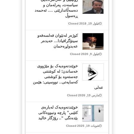
سیاسەت، پەرلەمان و
دەسەڵاتدارێتی …. ئەحمەد
ڕەسوڵ
ئیلول 19, 2018 Closed
كوژه‌ر له‌نێوان فه‌لسه‌فه‌و
سینۆگرافیادا… حه‌یده‌ر
عه‌بدولڕه‌حمان
ئیلول 9, 2020 Closed
خوێندنەوەیەک بۆ مێژووی
خەساندن؛ لە کوشتنی
جەستەوە بۆ کوشتنی
کەسایەتی.. نووسینی: هێمن
عەلی
مارس 19, 2026 Closed
خوێندنەوەیەک لەبارەی
کتێبی” پارچە ونبووەکانی
بێدەنگی “.. رۆژگار خالید
شوبات 19, 2025 Closed