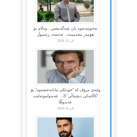
نەخوێندنەوە یان تێنەگەیشتن.. وەڵام بۆ
هۆمەر محەممەد.. ئەحمەد ڕەسوڵ
ئاب 8, 2026
وێنەی مرۆڤ لە “خودێکی مانابەخشەوە” بۆ
“کاڵایەکی دیجیتاڵی”-3-.. عەبدولموتەلیب
عەبدوڵڵا
ئاب 8, 2026