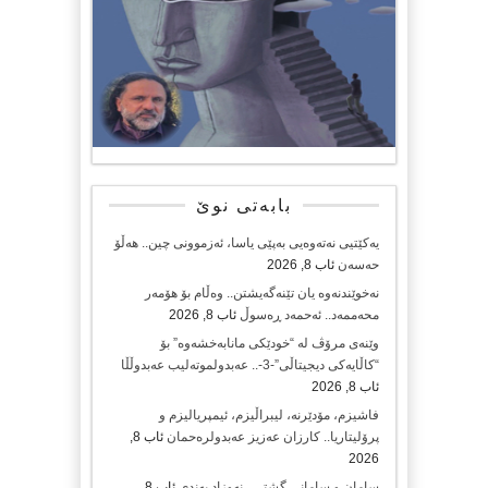
بابەتی نوێ
یەکێتیی نەتەوەیی بەپێی یاسا، ئەزموونی چین.. هەڵۆ
حەسەن
ئاب 8, 2026
نەخوێندنەوە یان تێنەگەیشتن.. وەڵام بۆ هۆمەر
محەممەد.. ئەحمەد ڕەسوڵ
ئاب 8, 2026
وێنەی مرۆڤ لە “خودێکی مانابەخشەوە” بۆ
“کاڵایەکی دیجیتاڵی”-3-.. عەبدولموتەلیب عەبدوڵڵا
ئاب 8, 2026
فاشیزم، مۆدێرنە، لیبراڵیزم، ئیمپریالیزم و
پرۆلیتاریا.. کارزان عەزیز عەبدولرەحمان
ئاب 8,
2026
سامان و سامانی گشتی.. نەوزاد بەندی
ئاب 8,