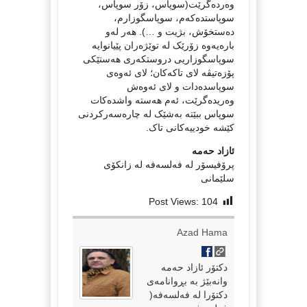
وەردەگرێت(سوپاس، زۆر سوپاس،
سوپاستدەکەم، سوپاسگوزارم،
دەستخۆش، بژیت و …). هەر لەو
بارەیەوە زۆرێک لە توێژەران پێیانوایە
سوپاسگوزاریی دروستکەری هەستێکی
پۆزەتیڤە لای تاکەکان؛ لای ئەوەی
سوپاسدەدات و لای ئەوەش
وەریدەگرێت، ئەم هەستە واشدەکات
سوپاس ببێتە بەشێک لە چارەسەرکردنی
کێشە خودییەکانی تاک.
ئازاد حەمە
پرۆفیسۆر لە فەلسەفە لە زانکۆی
سلێمانی
Post Views:
104
Azad Hama
دکتۆر ئازاد حەمە
وانەبێژ بە بڕوانامەی
دکتۆرا لە فەلسەفە(