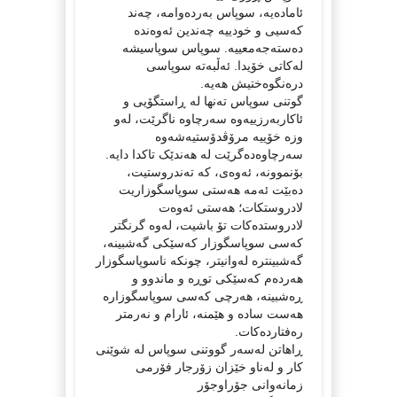
ئامادەیە، سوپاس بەردەوامە، چەند
کەسیی و خودییە چەندین ئەوەندە
دەستەجەمعییە. سوپاس سوپاسیشە
لەکاتی خۆیدا. ئەڵبەتە سوپاسی
درەنگوەختیش هەیە.
گوتنی سوپاس تەنھا لە ڕاستگۆیی و
ئاکاربەرزییەوە سەرچاوە ناگرێت، لەو
وزە خۆییە مرۆڤدۆستیەشەوە
سەرچاوەدەگرێت لە هەندێک تاکدا دایە.
بۆنموونە، ئەوەی، کە تەندروستیت،
دەبێت ئەمە هەستی سوپاسگوزاریت
لادروستکات؛ هەستی ئەوەت
لادروستدەکات تۆ باشیت، لەوە گرنگتر
کەسی سوپاسگوزار کەسێکی گەشبینە،
گەشبینترە لەوانیتر، چونکە ناسوپاسگوزار
هەردەم کەسێکی توڕە و ماندوو و
ڕەشبینە، هەرچی کەسی سوپاسگوزارە
هەست سادە و هێمنە، ئارام و نەرمتر
رەفتاردەکات.
ڕاهاتن لەسەر گووتنی سوپاس لە شوێنی
کار و لەناو خێزان زۆرجار فۆرمی
زمانەوانی جۆراوجۆر