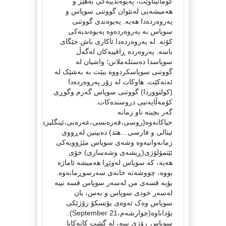
گومانیناوێت، پەیوەندییەکی بەهێز و
هەمیشەیی لەنێوان گووتنی سوپاس و
پەروەردەدا هەیە. پەیوەندی گووتنی
سوپاس بە پەروەردەوە پەیوەندیەکی
کۆنە. لە پەروەردەدا ئاکاری باش جێگای
باسە. پەروەردە ڕاقییەکان لەگەڵ
سوپاسدا دەستلەملانن؛ واشیان لە
گووتنی سوپاسکردووە ببێت بە بەشێک لە
ئەتەکێت. هاوکات لە زۆر پەروەردەدا
(کولتووردا) گووتنی سوپاس گەرم وگوڕی
کۆمەڵایەتیی دروستدەکات.
گەر بچینە ناو زمانە
جیاکانەوە(روسی،فەرەنسی،عەرەبی،ئینگلیزی،
ئیتالی و فارسی…هتد) دەبینین لەڕووی
زمانەوانیەوە وشەی سوپاس مێژوویەکی
ئێتمۆلۆژی(ڕیشەی وشەسازی) خۆی
هەیە، کە سوپاس لەوێڕا هەمیشە ئاماژە
بووە، چووشەتە خانەی سەرسوڕمانەوە.
بۆیە قسەی من لەسەر سوپاس قسە نییە
لەسەر خودی سوپاس و بەس، یان
سوپاس وەک ئەوەی یۆنسکۆ رۆژێکی
بۆداناوە(چوارشەم،September 21).
سوپاس ڕۆژی نییە، لە گشت کاتەکانا