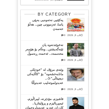
BY CATEGORY
یەکێتیی نەتەوەیی بەپێی
یاسا، ئەزموونی چین.. هەڵۆ
حەسەن
ئاب 8, 2026
0
نەخوێندنەوە یان
تێنەگەیشتن.. وەڵام بۆ هۆمەر
محەممەد.. ئەحمەد ڕەسوڵ
ئاب 8, 2026
0
وێنەی مرۆڤ لە “خودێکی
مانابەخشەوە” بۆ “کاڵایەکی
دیجیتاڵی”-3-..
عەبدولموتەلیب عەبدوڵڵا
ئاب 8, 2026
0
فاشیزم، مۆدێرنە، لیبراڵیزم،
ئیمپریالیزم و پرۆلیتاریا..
کارزان عەزیز عەبدولرەحمان