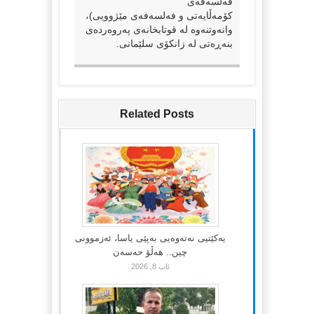
فەلسەفەی
کۆمەڵایەتی و فەلسەفەی مێژوویی)،
وانەوتنەوە لە قوتابخانەی پەروەردەی
بنەڕەتی لە زانکۆی سلێمانی.
Related Posts
یەکێتیی نەتەوەیی بەپێی یاسا، ئەزموونی
چین.. هەڵۆ حەسەن
ئاب 8, 2026