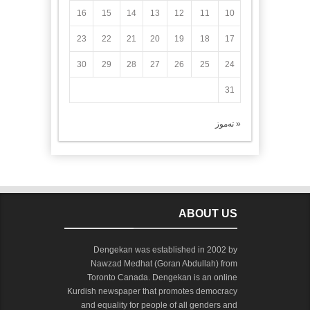
16
15
14
13
12
11
10
23
22
21
20
19
18
17
30
29
28
27
26
25
24
31
« تەموز
ABOUT US
Dengekan was established in 2002 by
Nawzad Medhat (Goran Abdullah) from
Toronto Canada. Dengekan is an online
Kurdish newspaper that promotes democracy
and equality for people of all genders and