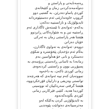
ڕەسەنایەتی و پاراستن و
دەوڵەمەندکردنی زمان و کتێبخانەی
کوردی پاساو دەدرێن، بە گشتیی دوو
گرووپ خاوەندارێتی ئەم دەستیێوەردانە
ئایدیۆلۆژیک و نازانستییە دەکەن:
یەکەم- ئەوانەی تا ئێستەش ئاگاداری ئەم
ڕاستییە نین و بە شێوازەکانی ڕابردوو
ھێشتا ھەر پاراستنی زمان بە ئەرکی
خۆیان دەزانن.
دووەم- ئەوانەی بە تەواوی ئاگادارن،
بەڵام ئەم دۆخەیان پێخۆشترە و شکۆی
دەستکرد و نانی خۆ ھەڵواسین بەم
زمانەدا بە ئاسانی ڕادەستی پرۆسەی بە
پسپۆڕیی بوون و زانستیی کردنەوەی
زمانی کوردی ناکەن، بە داخەوە
نموونەیان کەم نییە ئەوانەی کە هەرچەند
توانستی وەزیفی و داراییان قۆرخکردووە،
ھێشتا گرفتی سەرەکییان لە نووسینی
کوردیدا ھەیە، کتێبی فێرکاریی زمانی
کوردی بڵاودەکەنەوە.
بە ئایدیۆلۆژیی کردن یەکێکە لەو
مەترسییانەی دەتوانێت پێوەندیی