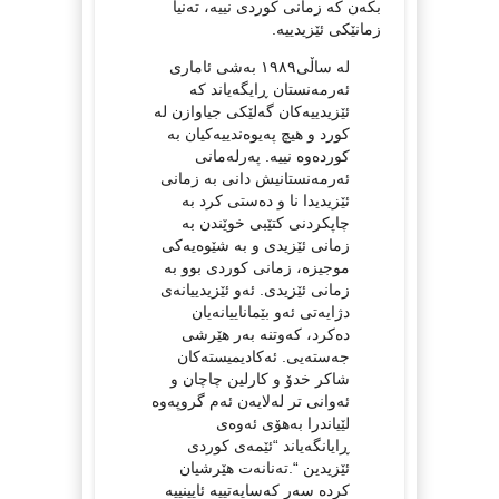
بکەن کە زمانی کوردی نییە، تەنیا
زمانێکی ئێزیدییە.
لە ساڵی١٩٨٩ بەشی ئاماری
ئەرمەنستان ڕایگەیاند کە
ئێزیدییەکان گەلێکی جیاوازن لە
کورد و هیچ پەیوەندییەکیان بە
کوردەوە نییە. پەرلەمانی
ئەرمەنستانیش دانی بە زمانی
ئێزیدیدا نا و دەستی کرد بە
چاپکردنی کتێبی خوێندن بە
زمانی ئێزیدی و بە شێوەیەکی
موجیزە، زمانی کوردی بوو بە
زمانی ئێزیدی. ئەو ئێزیدییانەی
دژایەتی ئەو بێماناییانەیان
دەکرد، کەوتنە بەر هێرشی
جەستەیی. ئەکادیمیستەکان
شاکر خدۆ و کارلین چاچان و
ئەوانی تر لەلایەن ئەم گروپەوە
لێیاندرا بەهۆی ئەوەی
ڕایانگەیاند “ئێمەی کوردی
ئێزیدین “.تەنانەت هێرشیان
کردە سەر کەسایەتییە ئایینییە