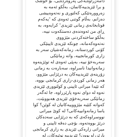
دامەزراوەیەکی پەروەردەیی، بۆ خوشک
و برا ئێزیدییەکانمان، بەڵکو ئەمە بە
زەروورەتێکی کەلتوری و نەتەوەییشی
دەزانم، بەڵام گوتنی ئەوەی کە “یەکەم
قوتابخانەی زمانی ئێزیدی” کرایەوە، بە
ڕای من ئەوەندەی دەستکەوت نییە،
بەڵکو ساختەکردنی مێژووی
نەتەوەکەمانە، چونکە ئێزیدی ئایینێکی
کۆنی کوردستانە، زمانەکەشیان سەر بە
زاری کورمانجییە، واتە زمانێکی
سەربەخۆ نییە، بەپێی ئەوەی لە توێژینەوە
زمانەوانیدا ناسراوە، سەبارەت بە زمانی
زۆرینەی ئێزیدییەکان بە درێژایی مێژوو،
هەر زمانی کوردی-زاری کرمانجی بووە،
کە تێیدا میراتی ئایینی و کولتووری ئێزیدی
نەوە لە دوای نەوە پارێزراوە، جا ئەگەر
زمانێکی سەربەخۆی ئێزیدی هەبووبێت،
کەواتە کتێبە مێژووییەکانیان لە کوێن؟ کوا
یاسا زمانەوانییەکانی؟ لە کوێ میراتی
نووسراوەکەی کە بە درێژایی سەدەکان
درێژ بووەتەوە، بۆچی دەقە ئایینی و
میراتی زارەکی ئێزیدی بە زاری کرمانجی
پارێزراو بوون؟ ئێزیدییە نوێیەکان، لە