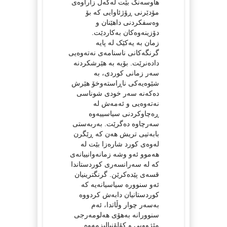
هاوسەنگ بێت لەگەڵ زاراوەی
مۆدێرنی ڕۆژئاوایی کە بۆ
وەسفکردنی داهێنان و
دۆزینەوەکان بەکاردێت.
زمان بە یەکێک لە پایە
گرنگەکانی ناسنامەی نەتەوەیی
دادەنرێت. بۆیە بە هێرشکردنە
سەر زمانی کوردی، بە
شێوەیەکی ناڕاستەوخۆ هێرش
دەکەنە سەر خودی شوناسی
نەتەوەیی و ئەمەش لە
ڕەچاوکردنی سیاسییەوە
سەرچاوە دەگرێت. بەربەستی
بابەتیی تریش هەن کە ڕێگرن
لەوەی کورد شارەزا بێت لە
هەموو ئەو وشە زمانەوانییانەی
کە لە سەرانسەری کوردستاندا
قسەی پێدەکرێن. گرنگترینیان
ئەو سنوورە سیاسیانەیە کە
کوردستانیان دابەش کردووە
بەسەر چوار وڵاتدا، ئەم
سنوورانە بەهۆی هەلومەرجی
مێژوویی و کۆلۆنیالیزمەوە