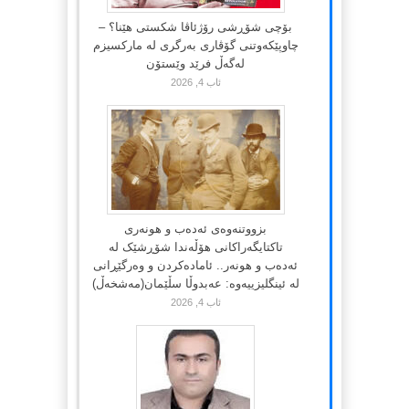
بۆچی شۆڕشی رۆژئاڤا شکستی هێنا؟ –
چاوپێکەوتنی گۆڤاری بەرگری لە مارکسیزم
لەگەڵ فرێد وێستۆن
ئاب 4, 2026
بزووتنەوەی ئەدەب و هونەری
تاکتایگەراکانی هۆڵەندا شۆڕشێک لە
ئەدەب و هونەر.. ئامادەکردن و وەرگێڕانی
لە ئینگلیزییەوە: عەبدوڵا سڵێمان(مەشخەڵ)
ئاب 4, 2026