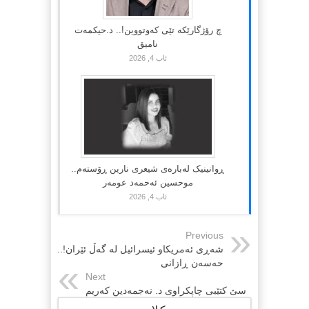
چ رۆژگارێکە تێی کەوتووین!.. د.حیکمەت
نامیق
ئاب 4, 2026
ڕوانینیک لەبارەى شیعرى نارین ڕۆستەم..
موحسین ئەحمەد عومەر
ئاب 4, 2026
Previous
شەڕی ئەمریکاو ئیسرائیل لە گەڵ ئێران!..
حەسەن ڕازانی
Next
سێ کتێبی چاپکراوی د. نەجمەدین کەریم