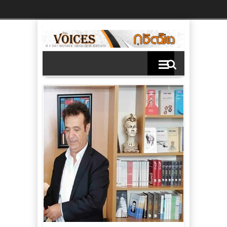
Ski
t
th
conten