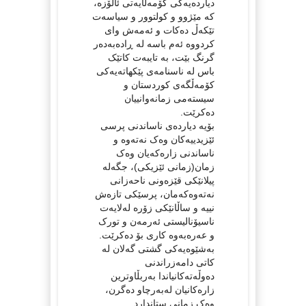
دیاردەیەکی کۆمەڵایەتی ئاڵۆزە،
کە مێژوو و کولتوور و سیاسەت
تێکەڵ دەکات و ئەمەش وای
کردووە ئەم باسە لە ڕادەبەدەر
گرنگ بێت، بە تایبەت کاتێک
باس لە ناسنامەی پێکهاتەیەکی
کۆمەڵگەی کوردستان و
سیستەمی زمانەوانییان
دەکرێت.
بۆیە دیاردەی ناساندنی پرسی
ئێزیدییەکان وەک نەتەوە و
ناساندنی زارەکەیان وەک
زمان(زمانی ئێزیکی)، جگەلە
پیلانێکی قێزەونی ناحەزانی
نەتەوەکەمان، پرسێکی تازەش
نییە و ساڵانێکی زۆرە لەلایەت
ناسیۆنالیستی ئەرمەن و تورک
و عەرەبەوە کاری بۆ دەکرێت.
بەشێوەیەکی گشتی گەلان لە
کاتی دامەزراندنی
دەوڵەتەکانیاندا بەربڵاوترین
زارەکانیان لەبەرچاو دەگرن،
وەک زمانی ستاندارد