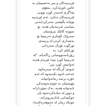
ئێزیدییەکان و میر تەحسینیان بە
خائین ناوزەدکرد، بەهۆی
پێداگری لەسەر کورد بوونی
ئێزیدییەکان دەکرد، ئەم ئێزیدییە
نوێیانە پاڵپشتی سەرکردایەتی
سیاسی ئەرمەنیان هەیە. بۆ
نموونە کاتێک پترۆسیان
سەرۆک کۆماری ئەرمینیا بۆ
بەشداری کردن لە پرسەی
تورگوت ئۆزال سەردانی
تورکیای کرد، بە
ڕۆژنامەنووسانی ڕاگەیاند، “لە
ئەرمینیا کورد نییە؛ ئێزیدی هەیە،
ئەوانیش کورد نین”.
ئەوەی گرنگە لە سەرەتاوە
جەخت لەوە بکەینەوە کە ئەم
جۆرە پرسە زمانەوانییانە
پێویستیان بە خوێندنەوەیەکی
بابەتییانە هەیە، نەک سۆزدارانە
و دوور لە سادەکردنەوە یان
حوکمدانی نادادپەروەرانە،
چونکە زمان لە جەوهەرەکەیدا،