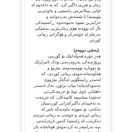
زمان و هزری داگیر کرد، کە بە داخەوە لە
غیابی میکانیزمی زانستیی و چاودێریی
پێویستدا تا ئێستەش بەردەوامە و
خراپترین شێوە تەنیوەتەوە. ڕاستییەکی
تاڵ کە بووەتە ھۆی زمان‌بێزیی بەشێکی
بەرچاو لە خوێنەران و ھۆگرانی زمانی
کوردی.
 (بەشی دووەم)
هەر جۆرە هەوڵدانێک بۆ گۆڕینی
پڕۆژەیەکی پەروەردەیی وەک ئامرازێک
بۆ دووبارە نووسینەوەی مێژوو و
هەڵوەشاندنەوەی زمانی کوردی، کە
لەسەر ڕاستگۆیی لەگەڵ مێژووی
نەتەوەکەماندا بنیات نراون، نەک لەسەر
داهێنانی ناوی نوێ بۆ خزمەتکردنی
ئەجێندا سیاسییە کاتییەکان، کە خزمەت
بە ئەجیندای داگیرکەرانی کوردستان
دەکەن، بۆ نموونە ماوەیەکە باس لە
زمانی ئیزیدی و خوێندن بە زمانی ئیزیدی
دەکرێت، لە ڕاستیدا کەس ناڕەزایەتی
نییە بەرامبەر بە کردنەوەی قوتابخانە یان