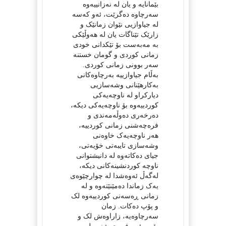
بێمانایە و یان لە نەزانییەوە
سەرچاوە دەگرێت، ئەو کەسە
لە جیاوازیی نێوان زمانێک و
زارێک تێناگات یان لە هەوڵێکی
بە مەبەست بۆ تێکدانی خودی
زمانی کوردی و گومان خستنە
سەر بوونی زمانی کوردی.
بەڵام جیاوازییە بەرچاوەکانی
بەکارهێنانی وشەسازیی
دیارکراو لە ناوچەیەکی
کوردییەوە بۆ ناوچەیەکی دیکە،
دەرخەری دەوڵەمەندی و
فرەچەشنی زمانی کوردییە،
هەر ناوچەیەک خاوەنی
وشەسازی تایبەتی خۆیەتی،
جیای دەکاتەوە لە دانیشتوانی
ناوچە کوردنشینەکانی دیکە،
لەگەڵ ئەوەشدا لە چوارچێوەی
یەک زماندا دەمێنێتەوە و لە
زمانی ڕەسەنی کوردییەوە لک
و پۆپ دەکات. زمان
سەرچاوەیە، زاراوەش لک و
پۆپن. ئەم فرەچەشنییە لە