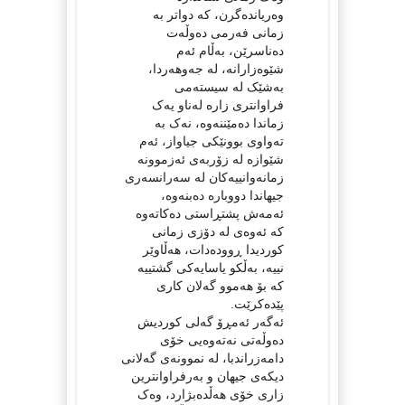
وەریاندەگرن، کە دواتر بە
زمانی فەرمی دەوڵەت
دەناسرێن، بەڵام ئەم
شێوەزارانە، لە جەوهەردا،
بەشێک لە سیستەمی
فراوانتری زارە لەناو یەک
زماندا دەمێننەوە، نەک بە
تەواوی بوونێکی جیاواز، ئەم
شێوازە لە زۆربەی ئەزموونە
زمانەوانییەکان لە سەرانسەری
جیهاندا دووبارە دەبنەوە،
ئەمەش پشتڕاستی دەکاتەوە
کە ئەوەی لە دۆزی زمانی
کوردیدا ڕوودەدات، هەڵاوێر
نییە، بەڵکو یاسایەکی گشتییە
کە بۆ هەموو گەلان کاری
پێدەکرێت.
ئەگەر ئەمڕۆ گەلی کوردیش
دەوڵەتی نەتەوەیی خۆی
دامەزراندبا، لە نموونەی گەلانی
دیکەی جیهان و بەرفراوانترین
زاری خۆی هەڵدەبژارد، وەک