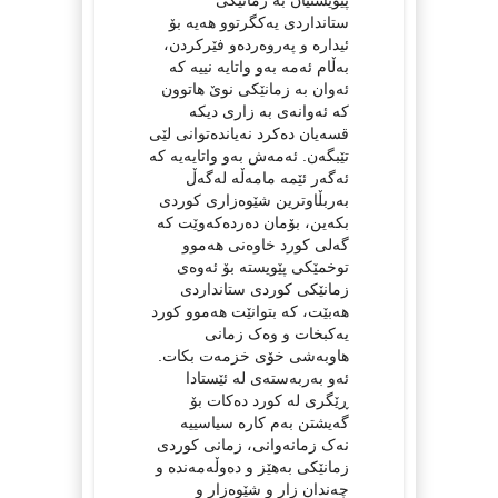
ستانداردی یەکگرتوو هەیە بۆ
ئیدارە و پەروەردەو فێرکردن،
بەڵام ئەمە بەو واتایە نییە کە
ئەوان بە زمانێکی نوێ هاتوون
کە ئەوانەی بە زاری دیکە
قسەیان دەکرد نەیاندەتوانی لێی
تێبگەن. ئەمەش بەو واتایەیە کە
ئەگەر ئێمە مامەڵە لەگەڵ
بەربڵاوترین شێوەزاری کوردی
بکەین، بۆمان دەردەکەوێت کە
گەلی کورد خاوەنی هەموو
توخمێکی پێویستە بۆ ئەوەی
زمانێکی کوردی ستانداردی
هەبێت، کە بتوانێت هەموو کورد
یەکبخات و وەک زمانی
هاوبەشی خۆی خزمەت بکات.
ئەو بەربەستەی لە ئێستادا
ڕێگری لە کورد دەکات بۆ
گەیشتن بەم کارە سیاسییە
نەک زمانەوانی، زمانی کوردی
زمانێکی بەهێز و دەوڵەمەندە و
چەندان زار و شێوەزار و