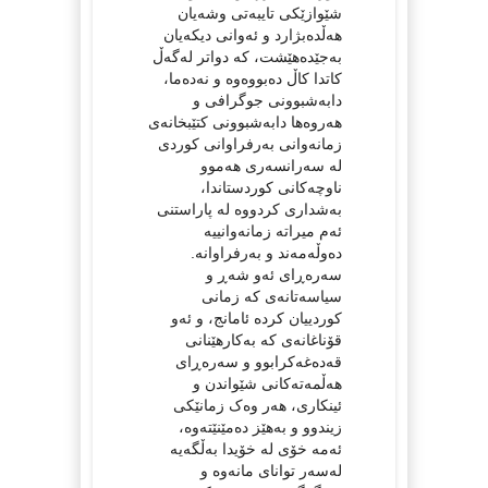
شێوازێکی تایبەتی وشەیان
هەڵدەبژارد و ئەوانی دیکەیان
بەجێدەهێشت، کە دواتر لەگەڵ
کاتدا کاڵ دەبووەوە و نەدەما،
دابەشبوونی جوگرافی و
هەروەها دابەشبوونی کتێبخانەی
زمانەوانی بەرفراوانی کوردی
لە سەرانسەری هەموو
ناوچەکانی کوردستاندا،
بەشداری کردووە لە پاراستنی
ئەم میراتە زمانەوانییە
دەوڵەمەند و بەرفراوانە.
سەرەڕای ئەو شەڕ و
سیاسەتانەی کە زمانی
کوردییان کردە ئامانج، و ئەو
قۆناغانەی کە بەکارهێنانی
قەدەغەکرابوو و سەرەڕای
هەڵمەتەکانی شێواندن و
ئینکاری، هەر وەک زمانێکی
زیندوو و بەهێز دەمێنێتەوە،
ئەمە خۆی لە خۆیدا بەڵگەیە
لەسەر توانای مانەوە و