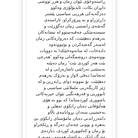
ڕاستەوخۆی نێوان زمان و هزر تووشی
دابڕان بکات، ئایدیۆلۆژی وەکوو
دەزگەیەکی هزریی سیاسیی پێشتر
داڕێژراو و بە پیرۆزکراو، ئاراستەی
گەشەی زانستیی زمان دەگۆڕێت و
سیستەمێکی چەقبەستوو لە نیشانەکان
بەرھەم دەھێنێت، کە دەروازەکانی زمان
لەسەر گەشەکردن و نوێبوونەوە
دادەخات، لە ساتەوەختێکدا بە دووپات
بوونەوەی دروشمگەلی وەکوو “ھەرچی
بێت ھەر کوردی بێت” زمان دەبێتە
بەستێنی تەراتێنی ناشارەزایی و لە
ئەنجامدا دەقی لاواز و نەزۆک بەرھەم
دەھێنێت. بۆ نموونە دوای ڕاپەڕین و لە
ژێر کاریگەریی ململانێی سیاسیی و
ئابووریی و فەرھەنگیی نێوان حیزبەکانی
باشووری کوردستاندا کە بوو بە ھۆی
ھەڵتۆقانی دەیان زانکۆی ئەهلی و
بەخشینی سەدان بڕوانامەی باڵاو
دامەزراندنی دەیان مامۆستای زانکۆی بێ
بەهرە و بوونی چەندان دەزگە و ڕێکخراو
بۆ زمان و کەلتووری کوردی، دیاردەی
وەرگێڕانێکی بە لێشاو ھەموو ڕووبەری