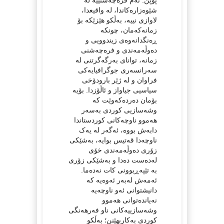
شێوەزارەکاندا، لە واقیعدا،
لاوازی نییە، بەڵکو هێزێکە بۆ
زمانەکەمان، چونکە
ڕەنگدانەوەی زیندوویی و
دەوڵەمەندی و فرەچەشنی
زمانە، توانای بەرگەگرتنی لە
سەرانسەری جوگرافیایەکی
فراوان و لە ژێر بارودۆخی
سیاسیی جیاواز و ئاڵۆزدا. بۆیە
بۆمان دەردەکەوێت کە
وشەسازیی کوردی بەسەر
هەموو ناوچەکانی کوردستاندا
دابەش بووە، ئەگەر لە یەک
ناوچەدا قەتیس بوایە، بەشێکی
زۆری دەوڵەمەندی خۆی
لەدەست دەدا و بەشێکی زۆری
بە تێپەڕبوونی کات نەدەما.
ئەمەش لەبەر ئەوەیە کە
دانیشتوانی ئەو ناوچەیە
نەیاندەتوانی هەموو
وشەسازییەکانی ناو فەرهەنگی
کوردی بەکاربهێنن؛ بەڵکو