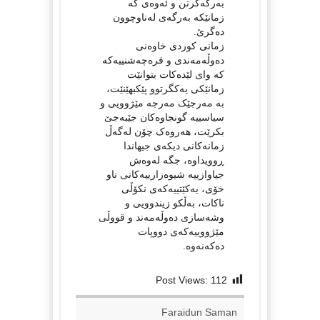
بەرگەگرتن و ئەوەی کە
زمانێکە بەرگەی لەناوچوون
دەگرێ.
زمانی کوردی خاوەنی
دەوڵەمەندی و فرەچەشنییەکە
کە وای لێدەکات بتوانێت
زمانێکی یەکگرتوو پێکبهێنێت،
بە مەرجێک مەرجە مێژوویی و
سیاسییە گونجاوەکان جێبەجێ
بکرێت، هەروەک چۆن لەگەڵ
زمانەکانی دیکەی جیهاندا
ڕوویداوە، جگە لەوەش
جیاوازییە شیوەزارییەکانی ناو
خۆی، یەکێتییەکەی نکۆڵی
ناکات، بەڵکو زیندوویی و
وشەسازی دەوڵەمەند و قووڵی
مێژووییەکەی دووپات
دەکەنەوە.
Post Views:
112
Faraidun Saman