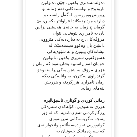
دەوڵەمەندتری بکەین، چۆن دەتوانین
بارودۆخ و توانستەکانی ئەم زمانە بۆ
ڕووبەڕووبوونەوە لەگەڵ زانست و
دیاردە مودێرنەکاندا فراوانتر بکەین، بێ
گومان چ زمان بە خانەی ھەستیی بزانین
یان بە ئامرازی پێوەندیی نێوان
مرۆڤەکان، چ بە دیاردەیەکی مێژوویی
دابنێین یان وەکوو سیستەمێک لە
نیشانەکان بیبینین و بە شێوەیەکی
ھەنووکەیی سەیری بکەین، ناتوانین
خۆمان لەم ڕاستییە بشارینەوە کە زمان و
هزری مرۆڤ بە شێوەیەکی ڕاستەوخۆ
گرێدراوی یەکترن، بە واتایەکی‌ دیکە
زمان ئامرازی هزرکردنە و هزریش
بنەمای زمانە.
زمانی کوردی و گوتاری ناسیۆنالیزم
هزری نەتەوەیی، کۆڵەکەی سەرەکی
ڕزگارکردنی ئەم زمانەیە، کە لە ژێر
پەنجە نەگریسەکانی سڕینەوەی
کولتووریی ئەو دەسەڵاتە پاوانخوازانەی
کە سەردەمانێک خەونیان بە
درووستکردنی یەک نەتەوە و یەکزمان