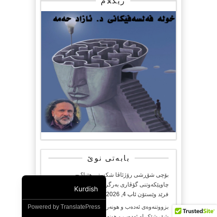
ریکلام
بابەتی نوێ
بۆچی شۆڕشی رۆژئاڤا شکستی هێنا؟ –
چاوپێکەوتنی گۆڤاری بەرگری لە مارکسیزم لەگەڵ
Kurdish
فرێد وێستۆن
ئاب 4, 2026
بزووتنەوەی ئەدەب و هونەری تاکتایگەراکانی هۆڵەندا
Powered by
TranslatePress
شۆڕشێک لە ئەدەب و هونەر.. ئامادەکردن و