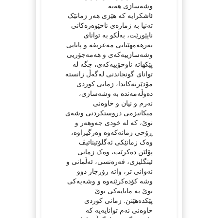
وشەسازی هەیە.
ئاشکرایە کە هێزی هەر زمانێک
تەنیا بە ژمارەی ئاخێوەرەکانی
ناپێورێت، بەڵکو بە توانای
بەرهەمهێنانی مەعریفە و پانایی
وشەسازییەکەی و هەمەجۆریی
پێکهاتە ناوخۆییەکەی، جگە لە
توانای گونجاندنی لەگەڵ زانستە
مۆدێرنەکاندا، زمانی کوردی
دەوڵەمەندە بە وشەسازی،
نەرم و نیان و خاوەنی
میکانیزمی دروستکردنی وشەی
نوێ، کە لە خودی جەوهەر و
ڕۆحی زمانەکەوە وەرگیراوە،
وەک زمانێکی ئەگلۆتیناتیڤ
پۆلێن دەکرێت، وەک زمانی
ئینگلیزی، فەرەنسی، ئەڵمانی و
ئەوانی تر، واتە زۆرجار دوو
وشە کۆدەکرێنەوە و وشەیەکی
نوێ بە مانایەکی نوێ
پێکدەهێنن. زمانی کوردی
خاوەنی ئەم توانایەیە کە