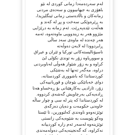
لەم سەردەمەدا زمانی کوردی لە نێو
باھۆزی بە جیھانیبوون و سەدەی مردنی
زمانەکان و باڵادەستی زمانی ئینگلیزیدا،
بە ڕێرەوێکی سەخت و پڕ لە کەند و
ھەڵەت تێدەپەڕێت. ئەم زمانە بە درێژایی
مێژوو ھەر بە زیندوویی ماوەتەوە، ئەمە
ھەر چەندە لە ماوەی سەد ساڵی
ڕابردوودا لە لایەن دەوڵەتە
ناسیۆنالیستەکانی تورکیا و ئێران و عیراق
و سووریاوە زۆر بە توندی نکۆلی لێ
کراوە و بە زۆر شێواز ھەوڵی لەناوبردنی
دراوە، مەگەر تەنھا لە بەشێکی
کوردستاندا کە باشووری کوردستانە،
دوای خەباتێکی بێوچان و قوربانییەکی
زۆر، ئازادیی بەکارھێنانی بۆ ڕەخساو ھەتا
ڕادەیەکی بەرچاویش گەشەی کردووە.
لە کوردستاندا کە پتر لە سی و چوار ساڵە
خاوەنی حکومەت و دەیان دەزگەی
توێژنەوەو ناوەندی کەلتوورین، تا ئێستا
وەکو پێویست بە شێوەیەکی زانستی
توێژینەوە لەسەر ئەم زارە کوردییانە
نەکراوە، کە گەنجینەیەکی دەوڵەمەندی