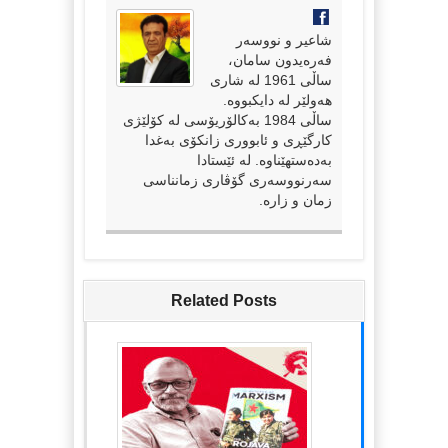
شاعیر و نووسەر
فەرەیدون سامان،
ساڵی 1961 لە شاری
هەولێر لە دایکبووە.
ساڵی 1984 بەکالۆریۆسی لە کۆلێژی
کارگێڕی و ئابووری زانکۆی بەغدا
بەدەستهێناوە. لە ئێستادا
سەرنووسەری گۆڤاری زمانناسی
زمان و زارە.
Related Posts