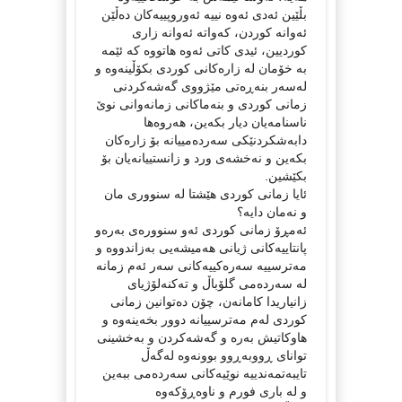
بڵێین ئەدی ئەوە نییە ئەوروپییەکان دەڵێن
ئەوانە کوردن، کەواتە ئەوانە زاری
کوردیین، ئیدی کاتی ئەوە ھاتووە کە ئێمە
بە خۆمان لە زارەکانی کوردی بکۆڵینەوە و
لەسەر بنەڕەتی مێژووی گەشەکردنی
زمانی کوردی و بنەماکانی زمانەوانی نوێ
ناسنامەیان دیار بکەین، ھەروەھا
دابەشکردنێکی سەردەمییانە بۆ زارەکان
بکەین و نەخشەی ورد و زانستییانەیان بۆ
بکێشین.
ئایا زمانی کوردی ھێشتا لە سنووری مان
و نەمان ‌دایە؟
ئەمڕۆ زمانی کوردی ئەو سنوورەی بەرەو
پانتاییەکانی ژیانی ھەمیشەیی بەزاندووە و
مەترسییە سەرەکییەکانی سەر ئەم زمانە
لە سەردەمی گلۆباڵ و تەکنەلۆژیای
زانیاریدا کامانەن، چۆن دەتوانین زمانی
کوردی لەم مەترسییانە دوور بخەینەوە و
ھاوکاتیش بەرە و گەشەکردن و بەخشینی
توانای ڕووبەڕوو بوونەوە لەگەڵ
تایبەتمەندییە نوێیەکانی سەردەمی ببەین
و لە باری فورم و ناوەڕۆکەوە