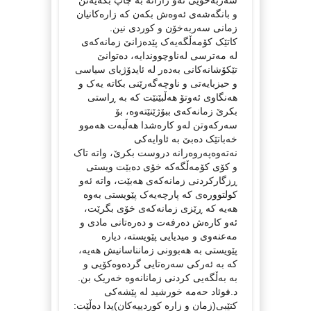
و بانگەشەی ئەوەش بکەن کە زارەکانیان
زمانی سەربەخۆن و کوردی نین.
کاتێک کۆمەڵگەیەک پێدەزانێ ‌زمانەکەی
لە مەترسی لەناوچووندایە، دەتوانێ
تێکۆشانەکانی بەدەر لە ئایدۆژیای سیاسی
و حیزبایەتی و ناوچەگەرێنی بکاتە یەک و
ھەنگاوی ئەوتۆ ھەڵبێنێت کە بە ڕاستی
بکرێ زمانەکەی ببۆژێنێتەوە، بۆ
سەرکەوتن لەو کارەشدا ھەڵبەت ھەموو
خەباتێک دەبێ بە ئاوایەکی
نەتەوەپەروەرانە دروست بکرێ، واتە تاک
و کۆی کۆمەڵگەکە خۆی دەبێت ویستی
ڕزگارکردنی زمانەکەی ھەبێت، واتە ئەو
کولتوورەی کە پارچەیەک پێویستی بەوە
ھەیە کە ڕێزی زمانەکەی خۆی بگرێت،
ئەو کارەش دەرفەت و دەرەتانی مادی و
مەعنەوی و میدیایی پێویستە، دیارە
پێویستی بە ھەبوونی زمانناسانیش ھەیە،
کە بە ئەرکی سەرەتایی گردەوەکۆیی و
بە بەڵگەیی کردنی زمانانەوە خەریک بن.
د.فوئاد حەمە خورشید لە پێشەکی
کتێبی(زمان و زارە کوردییەکان)یدا دەڵێت: