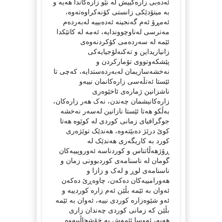
ئەدەبی زارەکییش لە نێو زارەکاندا ھەیە و
بە میتۆدێکی زانستی کۆنەکراوەتەوە،
ئەمڕۆ ئەم گەنجینە ئەدەبییە لەبەردەم
مەترسی لەناوچووندایە، ئەمە لە کاتێکدا
ئێمە لە سەردەمی کۆکردنەوەی
زانیاریداین و تەکنەلۆجیایەکی
پێشکەوتووی تۆمارکردن و
نەخشەسازیمان لەبەردەستدایە، کەچی تا
ئێستا ئەتڵەسی زارەکانمان نییەو
ناشزانین ژمارەی ئاخێوەری
زارەکانیشمان چەندن، نەک ھەر زارەکان،
بەڵکو ھەتا ئێستا نازانین لەسەر نەخشە
جوگرافیای زمانی کوردی لە کوێوە ھەتا
کوێ درێژ دەبێتەوە، ھەندێک توێژەری
کورد بە کاریگەری ھەندێک لە
ڕۆژھەڵاتناس و کوردناسە ئەوروپییەکان
گومان لە ناسنامەی کوردبوونی زمان و
ناسنامەی لوڕ و لەک و زازا و
ھەورامییەکان دەکەن، چاوەڕێ دەکەن
ئەوان بە ئێمە بڵێن ئەم زارە کوردییە و
ئەو شێوەزارە کوردی نییە، ئەوان بە ئێمە
بڵێن کە زمانی کوردی چەندان زاری
ھەیە، ئەوسا ئێمەش بە خۆشحاڵییەوە