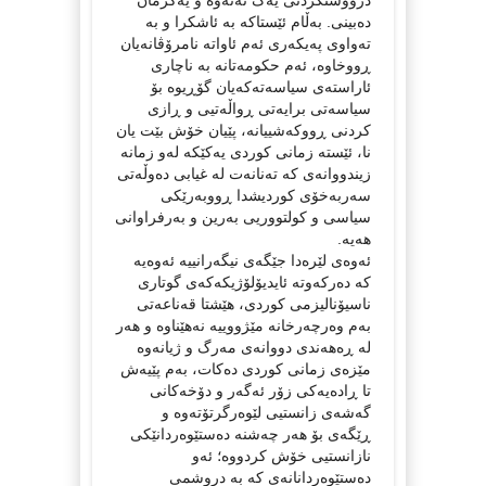
دەبینی. بەڵام ئێستاکە بە ئاشکرا و بە
تەواوی پەیکەری ئەم ئاواتە نامرۆڤانەیان
ڕووخاوە، ئەم حکومەتانە بە ناچاری
ئاراستەی سیاسەتەکەیان گۆڕیوە بۆ
سیاسەتی برایەتی ڕواڵەتیی و ڕازی
کردنی ڕووکەشییانە، پێیان خۆش بێت یان
نا، ئێستە زمانی کوردی یەکێکە لەو زمانە
زیندووانەی کە تەنانەت لە غیابی دەوڵەتی
سەربەخۆی کوردیشدا ڕووبەرێکی
سیاسی و کولتووریی بەرین و بەرفراوانی
ھەیە.
ئەوەی لێرەدا جێگەی نیگەرانییە ئەوەیە
کە دەرکەوتە ئایدیۆلۆژیکەکەی گوتاری
ناسیۆنالیزمی کوردی، ھێشتا قەناعەتی
بەم وەرچەرخانە مێژووییە نەھێناوە و ھەر
لە ڕەھەندی دووانەی مەرگ و ژیانەوە
مێزەی زمانی کوردی دەکات، بەم پێیەش
تا ڕادەیەکی زۆر ئەگەر و دۆخەکانی
گەشەی زانستیی لێوەر‌گرتۆتەوە و
ڕێگەی بۆ ھەر چەشنە دەستێوەردانێکی
نازانستیی خۆش کردووە؛ ئەو
دەستێوەردانانەی کە بە دروشمی