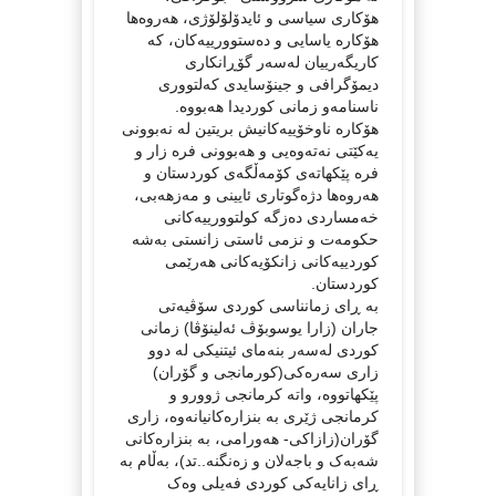
هۆکاری سیاسی و ئایدۆلۆلۆژی، هەروەها
هۆکارە یاسایی و دەستوورییەکان، کە
کاریگەرییان لەسەر گۆڕانکاری
دیمۆگرافی و جینۆسایدی کەلتووری
ناسنامەو زمانی کوردیدا هەبووە.
هۆکارە ناوخۆییەکانیش بریتین لە نەبوونی
یەکێتی نەتەوەیی و هەبوونی فرە زار و
فرە پێکهاتەی کۆمەڵگەی کوردستان و
هەروەها دژەگوتاری ئایینی و مەزهەبی،
خەمساردی دەزگە کولتوورییەکانی
حکومەت و نزمی ئاستی زانستی بەشە
کوردییەکانی زانکۆیەکانی هەرێمی
کوردستان.
بە ڕای زمانناسی کوردی سۆڤیەتی
جاران (زارا یوسوبۆڤ ئەلینۆڤا) زمانی
کوردی لەسەر بنەمای ئیتنیکی لە دوو
زاری سەرەکی(کورمانجی و گۆران)
پێکهاتووە، واتە کرمانجی ژوورو و
کرمانجی ژێری بە بنزارەکانیانەوە، زاری
گۆران(زازاکی- ھەورامی، بە بنزارەکانی
شەبەک و باجەلان و زەنگنە..تد)، بەڵام بە
ڕای زانایەکی کوردی فەیلی وەک