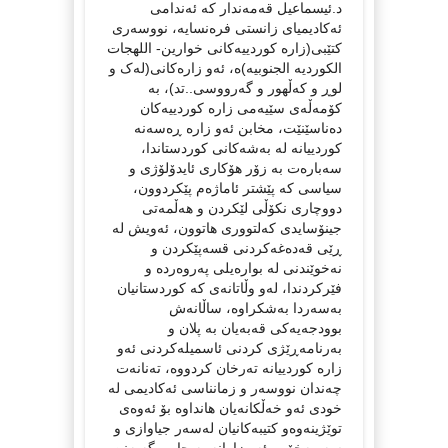
د.ئیسماعیل قەمەندار کە ئەندامی
ئەکادیمیای زانستی فرەنسایە، نووسەری
کتێبی(زارە کوردییەکانی خوارین- اللهجات
الکوردیە الجنوبیە)ە، ئەو زارەکانی(لەک و
لوڕ و کەڵھور و گەرووسی..تد)، بە
کۆمەڵەی سێیەمی زارە کوردییەکان
دەناسێنێت، مخابن ئەو زارە ڕەسەنە
کوردییانە لە بەشەکانی کوردستاندا،
سەبارەت بە زۆر ھۆکاری ئایدۆلۆژی و
سیاسی کە پێشتر ئاماژەم پێکردوون،
دووچاری نکۆڵی لێکردن و هەڵمەتی
جینۆسایدی کەلتووری ھاتوون، ئەویش لە
ڕێی قەدەغەکردنی قسەپێکردن و
نەخوێندنی لە بوارەیلی پەروەردە و
فێرکردندا، لەو وڵاتانەی کە کوردستانیان
بەسەردا بەشکراوە، ساڵانەش
بوودجەیەکی قەبەیان بە پلان و
بەرنامەڕێژی کردنی ئاسمیلەکردنی ئەو
زارە کوردییانە تەرخان کردووە، تەنانەت
چەندان نووسەر و زمانناسی ئەکادیمی لە
خودی ئەو خەڵکانەیان ھانداوە بۆ ئەوەی
توێژینەوەو کتیبەکانیان لەسەر جیاوازی و
سەربەخۆیی ئەو زارانە بە چاپ بگەیەنن