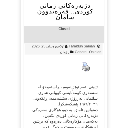
دژبەرەکانی زمانی
کوردی.. فەرەیدوون
سامان
Closed
Faraidun Saman
by
حوزه‌یران 25, 2026
Opinion
,
General
,
زمان
تێبینی: ئەم توێژینەوەیە ڕاستەوخۆ لە
سەنتەری کۆمەڵایەتی کۆییانی شاری
سلێمانی لە ڕۆژی سێشەممە، ڕێکەوتی
١٦/٦/٢٠٢٦ پێشکەشکرا.
دەتوانین ئاماژە بە دوو هۆکاری سەرەکی
دژبەرەکانی زمانی کوردی بکەین،
یەکەمیان هۆکارەکانی دەرەوە کە بریتین
لە هۆکاری سرووستی- جوگرافی،