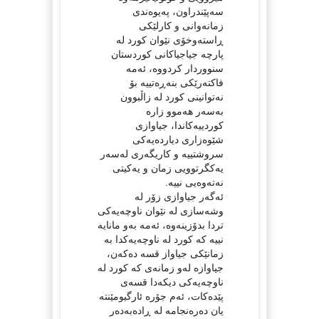
سەپێندراون، پەیوەندی
زمانەوانی و کارلێکی
ڕاستەوخۆی نێوان کورد لە
پارچە جیاجیاکانی کوردستان
سنووردار کردووە، ئەمە
فاکتەرێکی بنەڕەتییە بۆ
نەتوانینی کورد لە زاڵبوون
بەسەر هەموو زارە
کوردییەکاندا، جیاوازی
شێوەزاری دیاردەیەکی
سروشتییە و کاریگەری لەسەر
یەکگرتوویی زمان و یەکیتی
نەتەوەیی نییە.
ئەگەر جیاوازی زۆر لە
وشەسازی لە نێوان ناوچەیەکی
تردا بدۆزینەوە، ئەمە بەو مانایە
نییە کە کورد لە ناوچەیەکدا بە
زمانێکی جیاواز قسە دەکەن،
جیاوازە لەو زمانەی کە کورد لە
ناوچەیەکی دیکەدا قسەی
پێدەکات، ئەم جۆرە ئارگیومێنتە
یان دەرەنجامە لە ڕادەبەدەر