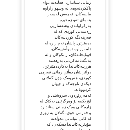
زمانی ستاندارد، هەڵبەتە دوای
پاککردنەوەی له وشهو زاراوە
بیانییەکان، ئەمەش لەسەر
بنەمای ئەو زەخیرە
بەرفراوانەی وشەسازیی
ڕەسەنی کوردی کە لە
فەرهەنگە کوردییەکاندا
دەبینرێن. پاشان ئەم زارە لە
دامەزراوە دەوڵەتییەکان،
قوتابخانەکان، زانکۆکان و لە
بەڵگەنامەکردنی بەرهەمە
هزرییەکانیاندا بەکاردەهێنرێن.
دواتر پێیان دەڵێن زمانی فەرمی
کوردی، هەروەک چۆن گەلانی
دیکەی ناوچەکە و جیهان
کردوویانە.
ئەمە ڕێڕەوی سروشتی و
لۆژیکییە بۆ وەرگرتنی یەکێک لە
زارەکانی وەک زمانی ستاندارد
و فەرمی خۆی، گەلان بە زۆری
لە کاتی بنیاتنانی دەوڵەتە
مۆدێرنەکانیاندا دەیکەن، کە
پێویستیان بە زمانێکی