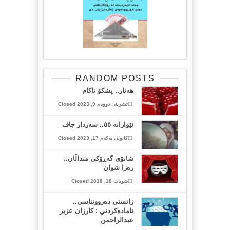
RANDOM POSTS
هەنار.. پشکۆ ناکام
تشرینی دووەم 9, 2023 Closed
ئێوارانە ٥٥.. سەردار جاف
کانونی یەکەم 17, 2023 Closed
شانۆی گەڕۆکی منداڵان..
رەزا شوان
شوبات 18, 2018 Closed
زانستی دەروونناسی..
ئامادەكردني : كارزان عزيز
عبدالراحمن