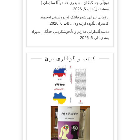
تونێڵی جەنگەکان.. شیعری عەبدوڵڵا سلێمان (
مەشخەڵ)
ئاب 6, 2026
ڕۆمانی بیرانی شەڕڤانێک لە نووسینی ئەحمەد
کامەران بڵاودەکرێتەوە …
ئاب 6, 2026
دەسەڵاتدارانی هەرێم و دڵخۆشکردنی خەڵک.. نەوزاد
بەندی
ئاب 6, 2026
کتێب و گۆڤاری نوێ