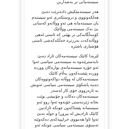
سیستەمانی تر بەشداربن.
هەر سیستەمێکیش دادەنرێت دەبێ
هەلکەوتووی و دروستکەری ئەو سیستەم
یان سیستەمانە هی ئەو ووڵاتەو کەسانی
بێ نەک سیستەمی ووڵاتێک
کۆمەڵگایەکی تر بهێنی کە ئاستی لەهی
ووڵاتەکەت بەرزترە خەڵکەکەشی ئاستی
هۆشیاری باشترە .
لێرەدا کاتێک سیستەمەکان ئازاد دەبێ
نابەسترێنەوە بە سیستەمی سیاسی ئەوا
ئەو جۆرە سیستەمانەی بوارەکان ووردە
ووردە پێشدەکەون بەڵام کاتێک
سیستەمەکان لە ووڵاتە دواکەوتووەکان
دەبنە پاشکۆی سیستەمی سیاسی ئەویش
بە ئارەزووی خۆی کار لەسەر
سیستەمەکان دەکات و چۆنیشی بوێت
بخاتە ژێردەستی خۆیەوە ئەوا زوو ئەو
سیستمانە پێشناکەون چونکە ئازادنین
کاتێک ئازادیش لە بیروڕا و جوڵە نەبێ
ئەوا ئاوا هەمووی خراپییەکەی دەکەوێتە
ئەستۆی سیستەمی سیاسی چونکە ئەو