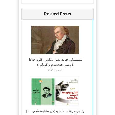
Related Posts
ئێستێتیکی فریدریش شیلەر.. کاوە جەلال
(بەشی هەشتەم و کۆتایی)
ئاب 6, 2026
وێنەی مرۆڤ لە “خودێکی مانابەخشەوە” بۆ