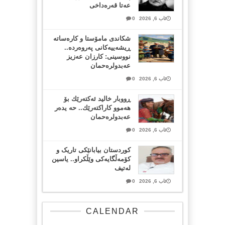
عەتا قەرەداخی
ئاب 6, 2026
0
شکاندی مامۆستا و کارەساتە
ڕیشەییەکانی پەروەردە..
نووسینی: کارزان عەزیز
عەبدولرەحمان
ئاب 6, 2026
0
ڕووبار خالید ئەكتەرێك بۆ
هەموو كاراكتەرێك.. حه یدەر
عەبدولرەحمان
ئاب 6, 2026
0
کوردستان بیابانێکی تاریک و
کۆمەڵگایەکی وێڵکراو.. یاسین
لەتیف
ئاب 6, 2026
0
CALENDAR