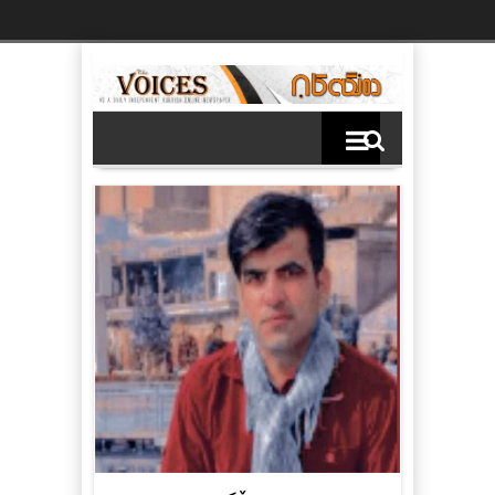
Ski
t
th
conten