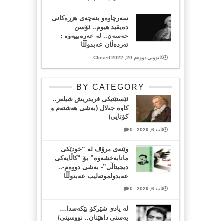
سەرچاوەو بنەچەی هزرەکانی
دەیڤید هیوم.. ئۆسن
حەسەن.. لە عەرەبییەوە :
ئەردەڵان عەبدوڵڵا
کانوونی دووەم 20, 2022 Closed
BY CATEGORY
ئێستێتیکی فریدریش شیلەر..
کاوە جەلال (بەشی هەشتەم و
کۆتایی)
ئاب 6, 2026
0
وێنەی مرۆڤ لە “خودێکی
مانابەخشەوە” بۆ “کاڵایەکی
دیجیتاڵی”- بەشی دووەم-..
عەبدولموتەلیب عەبدوڵڵا
ئاب 6, 2026
0
لە یادی شێرکۆ بێکەسدا…
پەسنی داهێنان.. نووسینی/