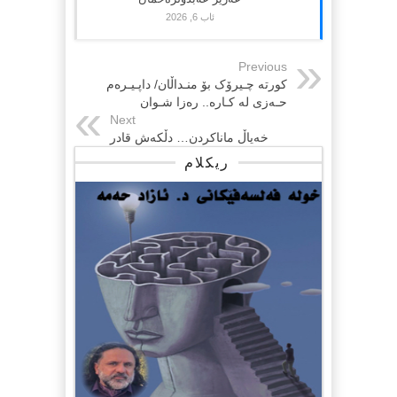
ئاب 6, 2026
Previous
کورتە چـیرۆک بۆ منـداڵان/ داپـیـرەم
حـەزی لە کـارە.. رەزا شـوان
Next
خەیاڵ ماناکردن… دڵکەش قادر
ریکلام