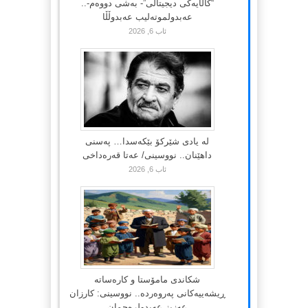
“کاڵایەکی دیجیتاڵی”- بەشی دووەم-..
عەبدولموتەلیب عەبدوڵڵا
ئاب 6, 2026
لە یادی شێرکۆ بێکەسدا… پەسنی
داهێنان.. نووسینی/ عەتا قەرەداخی
ئاب 6, 2026
شکاندی مامۆستا و کارەساتە
ڕیشەییەکانی پەروەردە.. نووسینی: کارزان
عەزیز عەبدولرەحمان