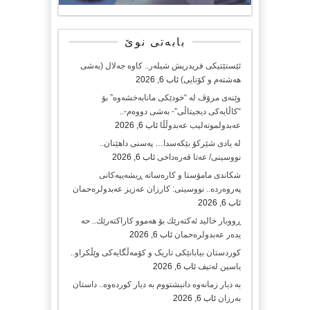
بابەتی نوێ
ئێستێتیکی فریدریش شیلەر.. کاوە جەلال (بەشی
هەشتەم و کۆتایی)
ئاب 6, 2026
وێنەی مرۆڤ لە “خودێکی مانابەخشەوە” بۆ
“کاڵایەکی دیجیتاڵی”- بەشی دووەم-..
عەبدولموتەلیب عەبدوڵڵا
ئاب 6, 2026
لە یادی شێرکۆ بێکەسدا… پەسنی داهێنان..
نووسینی/ عەتا قەرەداخی
ئاب 6, 2026
شکاندی مامۆستا و کارەساتە ڕیشەییەکانی
پەروەردە.. نووسینی: کارزان عەزیز عەبدولرەحمان
ئاب 6, 2026
ڕووبار خالید ئەكتەرێك بۆ هەموو كاراكتەرێك.. حه
یدەر عەبدولرەحمان
ئاب 6, 2026
کوردستان بیابانێکی تاریک و کۆمەڵگایەکی وێڵکراو..
یاسین لەتیف
ئاب 6, 2026
بە دیار زمانەوە دانیشتووم بە دیار کوردەوە.. داستان
بەرزان
ئاب 6, 2026