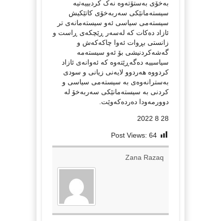
بەخۆی بەستۆتەوە نەک کردبییەتیە
سیستەمانێکی سەربەخۆی کاتێکیش
سیستەمی سیاسی ئەو سیستەمانەی تر
ئازاد دەکات کە لەسەر ڕێچکەی ڕاست و
زانستی بڕوات ئەوا چاکەکەش و
گەشەکردنیشی بۆ ئەو سیستەمە
سیاسییە دەگەڕێتەوە کە ئەوانەی ئازاد
کردووە هەردوو لایەنی زیانی و سودی
بەسترانەوەی بە سیستەمی سیاسی و
کردنی بە سیستەمانێکی سەربەخۆ لە
دوورمەودا دەردەکەوێت.
28 8 2022
Post Views:
64
Zana Razaq