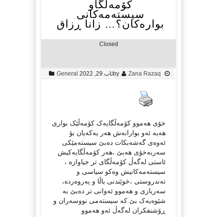
کۆمەڵگاو
سیستەمەکانی
بوارەکان؟… زانا ڕزاق
Closed
Zana Razaq
by
ئاب 29, 2022
General
خۆی هەموو کۆمەڵگایەک کۆمەڵێک بواری
هەیە ئەو بوارانەش هەر یەکەیان بۆ
ئەوەی گەشەبکات دەبێ سیستەمێکی
سەربەخۆی هەبێ ،هەر کۆمەڵگایەکیش
ئاستی لەگەڵ کۆمەڵگای تر جیاوازە ،
سیستەمەکانیش وەکو سیاسی و
تەندروستی ،خوێندنی باڵا و پەروەردە،
سەربازی و هەموو ئەوانی تر دەبێ بە
شێوەیەک بێ کە سیستەمی نووسەران و
ڕۆشنفکران لەگەڵ ئەو هەموو