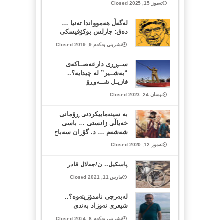
تەموز 15, 2025 Closed
له‌گه‌ڵ هه‌موواندا ته‌نیا …
ده‌ق: چارلس بوکۆفیسکی
تشرینی یەکەم 9, 2019 Closed
ســڕڕی دارعەصــاکەی
“بەشــیر” لە چیدایە؟..
فازیـل شــەوڕۆ
نیسان 24, 2023 Closed
بە سینەماییکردنی ڕۆمانی
خەیاڵی زانستی … باسی
شەشەم … د. گۆران سەباح
تەموز 12, 2020 Closed
پاسکیل.. ن/جەلال قادر
مارس 11, 2021 Closed
لەبەرچی نامدۆزیتەوە؟..
شیعری نەوزاد بەندی
تشرینی یەکەم 8, 2024 Closed