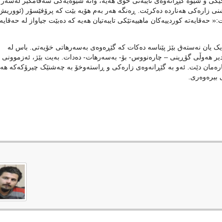
کێکی و شێوە گێڕانەوەی تایبەتی خۆی هەیە، واتە شێوەیەکی سەقامگیر لەسەر
نی زارەکی هەناردە دەکرێت. ڕەنگە هەر بەم هۆیە بێت کە پرۆفێسۆر (ئووریش
:« حەقایەتە کوردییەکان ماهییەتێکی تایبەتیان هەیە کە دەبێت جیاواز لە حەقایە
یک یان نەستەق بێژ پێناسە دەکات کە گێڕەوەی بەسەرهاتی خۆیەتی. باس لە
یر هەوڵی گۆڕینی – چارەنووس- بۆ- بەسەرهات- دەدات. بەیت بێژ، ئەزموونی 
رەمان دێت. ئەو بە گێڕانەوەی زارەکی و ڕاستەوخۆ بە چەشنێک چیرۆکەکە هەن
 بیرەوەری.