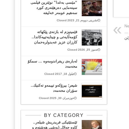
“مێسی بەغدا” نوێترین فیلمی
سینەمایی دەرهێنەری کورد
سەهیم عومەر خەلیفە
تشرینی دووەم 21, 2023 Closed
Ne
 …
فێمینیزم لە بازنەی پێکهاتە
کۆمەڵایەتی و چینایەتییەکاندا..
ێن
كارزان عزيز عەبدولرەحمان
تەموز 25, 2026 Closed
له‌باره‌ی ریفراندومه‌وه‌ … سمکۆ
محەمەد
ئیلول 18, 2017 Closed
شیعر؛ بیرۆکەو تییمەو تەکنیك..
سۆران محەمەد
حوزەیران 30, 2025 Closed
BY CATEGORY
ئێستێتیکی فریدریش شیلەر..
کاوە جەلال (بەشی هەشتەم و