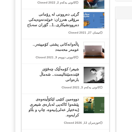
کانونی یەکەم 2, 2022 Closed
گرێی دەروونی لە ڕۆمانی
مرۆڤی هەرزان: خوێندنەوەیەکی
دەروونشیکاری..1.. گۆران سەباح
نیسان 27, 2021 Closed
پاڵەوانەکانی پشتی کۆمپیتەر..
عومەر محەمەد
کانوونی دووەم 9, 2021 Closed
شیعر/ کۆمەڵێک چەقۆی
فێندەمێنتالیست.. شەماڵ
بارەوانی
کانونی یەکەم 5, 2021 Closed
دووەمین کتێبی لێکۆڵینەوەی
پێشەوا کاکەیی لەبارەی شیعری
(بەختیار عەلی)ـیەوە، چاپ و بڵاو
کرایەوە.
حوزەیران 12, 2026 Closed