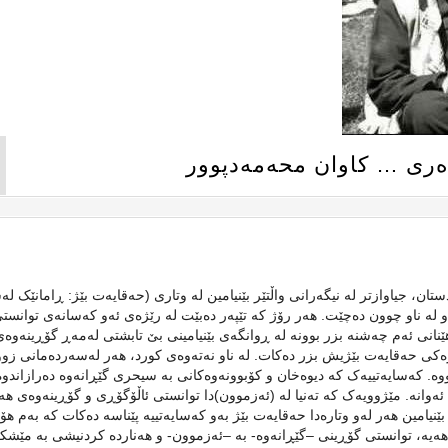
وەری … کاوان محەمەدپوور
ن، جیاوازتر لە نیگەرانی واڵتێر بێنیامین لە وتاری (حەقایەت بێژ: ڕامانێک ل
لە ناو چوون دەچێت. هەر رۆژ کە تێپەر دەبێت لە رێژەی ئەو کەسانەی توانست
ێنانی ئەم چەشنە بزر بوونە لە ڕوانگەی بێنیامینی بێ تابشتی لەمەڕ گۆڕینەوەی
ەکی حەقایەت بێژیش بزر دەکات. لە ناو نەتەوەی کورد، هەر لەسەردەمانی زوو
وە. کەسایەتییەک کە دیوەخان و کۆبوونەوەکانی بە سیحری گێڕانەوە دەرازاندوە
انە. مێژوویەک کە تەنیا لە (ئەزموون)دا توانستی ئاڵۆگۆڕی و گۆڕینەوەی هەی
 بێنیامین هەر لەو وتارەدا حەقایەت بێژ بەو کەسایەتییە پێناسە دەکات کە بەم هۆ
هەیە، توانستی گۆڕینی –گێڕانەوە- بە –ئەزموون- و هەناردە کردنیشی بە مێشک