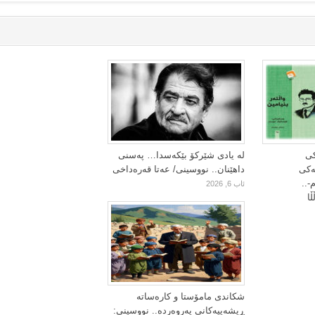
کی
لە یادی شێرکۆ بێکەسدا… پەسنی
یەکی
داهێنان.. نووسینی/ عەتا قەرەداخی
-..
ئاب 6, 2026
ا
شکاندی مامۆستا و کارەساتە
ڕیشەییەکانی پەروەردە.. نووسینی: