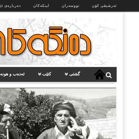
Ski
ئەرشیڤی کۆن
نووسەران
لینکەکان
دەربارەی ئێ
t
th
conten
گشتی
کتێب
ئەدەب و هونە