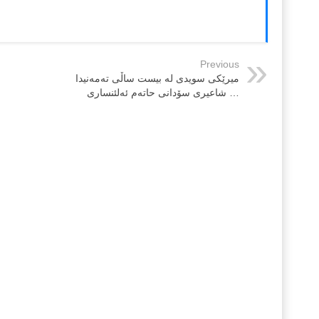
Previous
میرێكی سویدی له‌ بیست ساڵی ته‌مه‌نیدا
… شاعیری سۆدانی حاته‌م ئه‌لئنساری