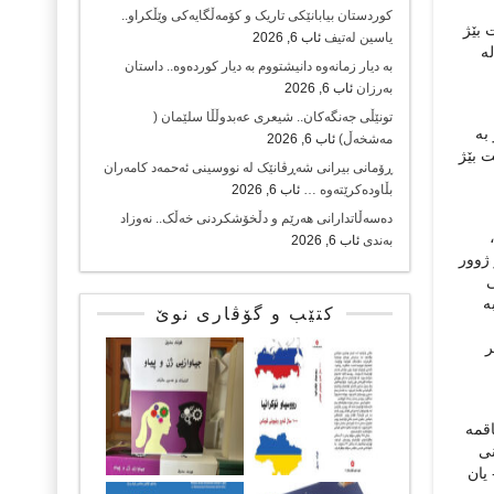
کوردستان بیابانێکی تاریک و کۆمەڵگایەکی وێڵکراو..
 بێژ
یاسین لەتیف
ئاب 6, 2026
ە
بە دیار زمانەوە دانیشتووم بە دیار کوردەوە.. داستان
بەرزان
ئاب 6, 2026
تونێڵی جەنگەکان.. شیعری عەبدوڵڵا سلێمان (
بە
مەشخەڵ)
ئاب 6, 2026
 بێژ
ڕۆمانی بیرانی شەڕڤانێک لە نووسینی ئەحمەد کامەران
بڵاودەکرێتەوە …
ئاب 6, 2026
دەسەڵاتدارانی هەرێم و دڵخۆشکردنی خەڵک.. نەوزاد
بەندی
ئاب 6, 2026
 ژوور
ی
ە
کتێب و گۆڤاری نوێ
ر
اقمە
نی
یان