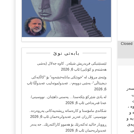
Closed
بابەتی نوێ
ئێستێتیکی فریدریش شیلەر.. کاوە جەلال (بەشی
هەشتەم و کۆتایی)
ئاب 6, 2026
وێنەی مرۆڤ لە “خودێکی مانابەخشەوە” بۆ “کاڵایەکی
دیجیتاڵی”- بەشی دووەم-.. عەبدولموتەلیب عەبدوڵڵا
ئاب
ەسەر
6, 2026
ی
لە یادی شێرکۆ بێکەسدا… پەسنی داهێنان.. نووسینی/
عەتا قەرەداخی
ئاب 6, 2026
ە ،
شکاندی مامۆستا و کارەساتە ڕیشەییەکانی پەروەردە..
 و
نووسینی: کارزان عەزیز عەبدولرەحمان
ئاب 6, 2026
ە و
یەی
ڕووبار خالید ئەكتەرێك بۆ هەموو كاراكتەرێك.. حه یدەر
ی
عەبدولرەحمان
ئاب 6, 2026