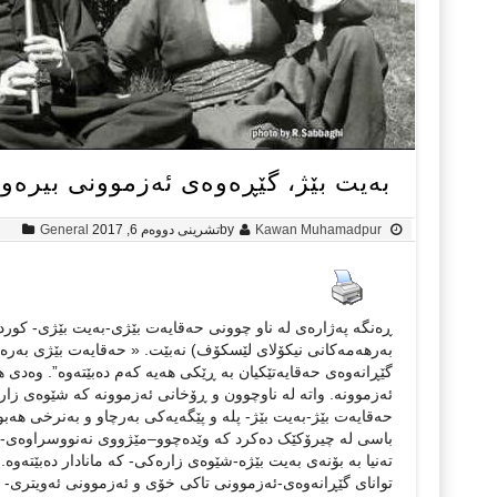
بەیت بێژ، گێڕەوەی ئەزموونی بیرە
Kawan Muhamadpur
by
تشرینی دووەم 6, 2017
General
ڕەنگە پەژارەی لە ناو چوونی حەقایەت بێژی-بەیت بێژی- کوردستا
بەرهەمەکانی نیکۆلای لێسکۆف) نەبێت. « حەقایەت بێژی بەرەو 
گێڕانەوەی حەقایەتێکیان بە ڕێکی هەیە کەم دەبێتەوە”. وەدی ه
ئەزموونە. واتە لە ناوچوون و ڕۆخانی ئەزموونە کە شێوەی زار
حەقایەت بێژ-بەیت بێژ- پلە و پێگەیەکی بەرچاو و بەنرخی هەبو
باسی لە چیرۆکێک دەکرد کە وێدەچوو–مێژووی نەنووسراوەی- ئەو
تەنیا بە بۆنەی بەیت بێژە-شێوەی زارەکی- کە مانادار دەبێتەوە.
توانای گێڕانەوەی-ئەزموونی تاکی خۆی و ئەزموونی ئەویتری- 