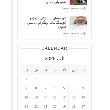
عەبدولرەحمان
ئاب 6, 2026 Closed
کوردستان بیابانێکی تاریک و
کۆمەڵگایەکی وێڵکراو.. یاسین
لەتیف
ئاب 6, 2026 Closed
CALENDAR
ئاب 2026
د
س
W
پ
هـ
ش
ی
2
1
9
8
7
6
5
4
3
16
15
14
13
12
11
10
23
22
21
20
19
18
17