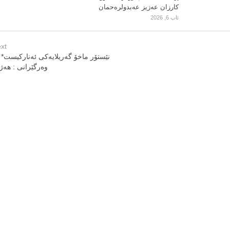
کارزان عەزیز عەبدولرەحمان
ئاب 6, 2026
xt
نێستۆر ماخۆ گه‌ریلایه‌کی ئه‌نارکیست*
وەرگێرانی : ھەژ