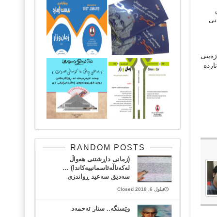
تی
زەینی
اردە
RANDOM POSTS
(زمانی داڕشتنی هه‌واڵ
له‌كه‌ناڵه‌ئاسمانییه‌كاندا) …
سه‌دیق سه‌عید ڕواندزی
ئیلول 6, 2018 Closed
وێستگه‌.. ستار ئه‌حمه‌د