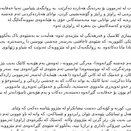
 لە ئەزموون بۆ بەردەنگ هەناردە دەکرێت. بە ڕوانگەی بێنیامین تەنیا حەقایەت
ەیی لە ڕاوێژ و ڕابێژ و گۆشەنشینی کردن، توانای هەناردەکردنی ئەم چەشنە ل
یە کە ئیتر توانایی نییە مەبەستەکانی خۆی بە هێنانەوەی نموونەگەلێگ لە
وێژە و کەسەکانیش بێ بەهرە لە ڕاوێژی ئەو».
ئیماژی کلاسیک و فەرهەنگی لە مێژینەی ئەوە- هەڵبەت نە بەشێوەی تاک بەڵکوو 
ێکی کلتووریە- کە شێوەی ئاخافتبی بەرسەر چەشنی نووسین دا ڕەسەنترە. بەیت
دا مانا دەکاتەوە. بە ڕوانگەیەک ئەو لە مێژوویەک ئەدوێت کە شیاو و ژێهاتوی
لەم چەشنە گێڕانەوەدا- مەرگی ئەزموونە-، ئەوەش بەم هۆیەیە کاتێک بەیت بێژ،
ەرئەگرێت کە لە نووسینەوە‌دا توانستی ئەم شێوەی لە گێڕانەوەی نییە. سەر و
ن، و خەمێک کە لە کاتی گێڕانەوە دا هەیە، هێمایەک لەسەر ئەزموونی زارەک
مانا دەکرێت، تەنیا کاتێک بە نواند دەگات کە بە چەشنی زارەکی و ڕاستەوخۆ و ب
گەر خەو ئەوپەڕی ماندووی جەستەیە، دڵتەنگی و خەمۆکی ئەوپەڕی ماندوویی
 بوون بۆ حەقایەت گێڕانەوە دەستەبەر دەکات و بەم هۆیەش ئاسۆدانەتر لە بی
ن، کورتە و کۆیەکی دەست نیشانکراو لە مێژوو پێناسە دەکەن کە وێنای
ەل و ئیمانێکی پێوەندی نێوان ڕابردوو و ئێستاکەن، کە واتە لە ناو چوونی ئەم ت
ستنی بەیت بێژ، رێز گرتن لە مێژووی وڵاتە. کەسێک کە بگێرەوەی (راوی) ئەزموو
ئاسایی چیرۆکی دڵداری و تراژیا نییە، بەڵکوو لە شێوەی گێڕانەوەی ئەم مێژوویە- 