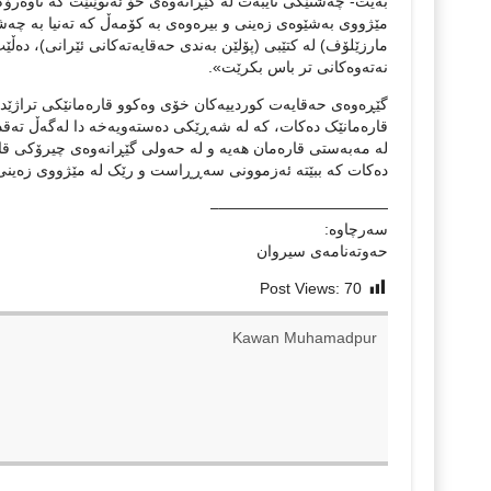
بەیت- چەشنێکی تایبەت لە گێڕانەوەی خۆ ئەنوێنێت کە ناوەرۆ
مێژووی بەشێوەی زەینی و بیرەوەی بە کۆمەڵ کە تەنیا بە چەش
مارزێلۆف) لە کتێبی (پۆلێن بەندی حەقایەتەکانی ئێرانی)، دەڵێت
نەتەوەکانی تر باس بکرێت».
گێڕەوەی حەقایەت کوردییەکان خۆی وەکوو قارەمانێکی تراژێد
قارەمانێک دەکات، کە لە شەڕێکی دەستەویەخە دا لەگەڵ تەقد
لە مەبەستی قارەمان هەیە و لە حەولی گێڕانەوەی چیرۆکی قا
دەکات کە ببێتە ئەزموونی سەڕڕاست و رێک لە مێژووی زەینی
———————————–
سەرچاوە:
حەوتەنامەی سیروان
Post Views:
70
Kawan Muhamadpur