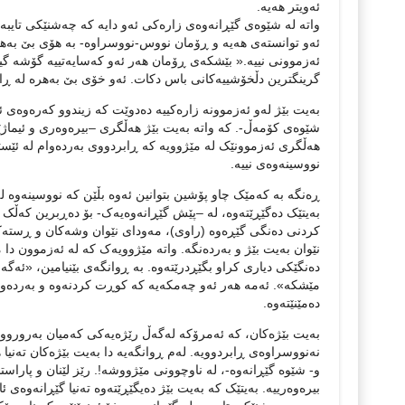
ئەویتر هەیە.
واتە لە شێوەی گێڕانەوەی زارەکی ئەو دایە کە چەشنێکی تایبەت
ئەو توانستەی هەیە و ڕۆمان نووس-نووسراوە- بە هۆی بێ بەهر
ئەزموونی نییە.« بێشکەی ڕۆمان هەر ئەو کەسایەتییە گۆشە گیرە
گرینگترین دڵخۆشییەکانی باس دکات. ئەو خۆی بێ بەهرە لە ڕا
بەیت بێژ لەو ئەزموونە زارەکییە دەدوێت کە زیندوو کەرەوەی 
شێوەی کۆمەڵ-. کە واتە بەیت بێژ هەڵگری –بیرەوەری و ئیماژ
هەڵگری ئەزموونێک لە مێژوویە کە ڕابردووی بەردەوام لە ئێستا
نووسینەوەی نییە.
ڕەنگە بە کەمێک چاو پۆشین بتوانین ئەوە بڵێن کە نووسینەوە 
بەیتێک دەگێڕێتەوە، لە –پێش گێڕانەوەیەک- بۆ دەڕبرین کەڵک و
کردنی دەنگی گێڕەوە (راوی)، مەودای نێوان وشەکان و ڕستەکا
نێوان بەیت بێژ و بەردەنگە. واتە مێژوویەک کە لە ئەزموون دا 
دەنگێکی دیاری کراو بگێڕدرێتەوە. بە ڕوانگەی بێنیامین، «ئە
مێشکە». ئەمە هەر ئەو چەمکەیە کە کوڕت کردنەوە و بەردەوام
دەمێنێتەوە.
بەیت بێژەکان، کە ئەمرۆکە لەگەڵ رێژەیەکی کەمیان بەرورووی
نەنووسراوەی ڕابردوویە. لەم ڕوانگەیە دا بەیت بێژەکان تەنیا ه
و- شێوە گێڕانەوە-، لە ناوچوونی مێژووشە!. رێز لێنان و پارا
بیرەوەرییە. بەیتێک کە بەیت بێژ دەیگێڕێتەوە تەنیا گێڕانەوەی 