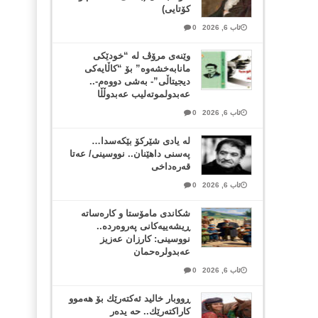
کۆتایی)
ئاب 6, 2026
0
وێنەی مرۆڤ لە “خودێکی
مانابەخشەوە” بۆ “کاڵایەکی
دیجیتاڵی”- بەشی دووەم-..
عەبدولموتەلیب عەبدوڵڵا
ئاب 6, 2026
0
لە یادی شێرکۆ بێکەسدا…
پەسنی داهێنان.. نووسینی/ عەتا
قەرەداخی
ئاب 6, 2026
0
شکاندی مامۆستا و کارەساتە
ڕیشەییەکانی پەروەردە..
نووسینی: کارزان عەزیز
عەبدولرەحمان
ئاب 6, 2026
0
ڕووبار خالید ئەكتەرێك بۆ هەموو
كاراكتەرێك.. حه یدەر