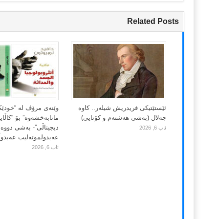
Related Posts
ئێستێتیکی فریدریش شیلەر.. کاوە
وێنەی مرۆڤ لە “خودێ
جەلال (بەشی هەشتەم و کۆتایی)
مانابەخشەوە” بۆ “کاڵا
دیجیتاڵی”- بەشی دووەم
ئاب 6, 2026
عەبدولموتەلیب عەبدوڵڵ
ئاب 6, 2026