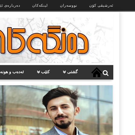
Ski
ئەرشیڤی کۆن
نووسەران
لینکەکان
دەربارەی ئێ
t
th
conten
گشتی
کتێب
ئەدەب و هونە