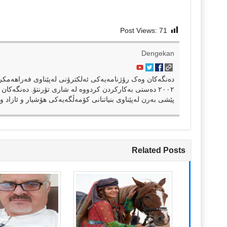
Post Views:
71
Dengekan
٢٠٠٢ دەستی بەکارکردن کردووە لە شاری تۆرنتۆ. دەنگەکان 
پێشی بەرن لەپێناوی بنیاتنانی کۆمەڵگەیەکی هۆشیار و ئازاد و 
Related Posts