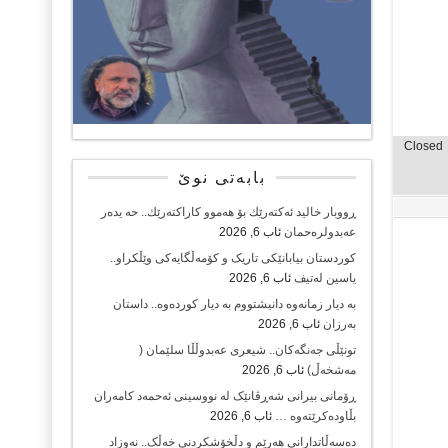
Closed
بابەتی نوێ
ڕووبار خالید ئەكتەرێك بۆ هەموو كاراكتەرێك.. حه یدەر
عەبدولرەحمان
ئاب 6, 2026
کوردستان بیابانێکی تاریک و کۆمەڵگایەکی وێڵکراو..
یاسین لەتیف
ئاب 6, 2026
بە دیار زمانەوە دانیشتووم بە دیار کوردەوە.. داستان
بەرزان
ئاب 6, 2026
تونێڵی جەنگەکان.. شیعری عەبدوڵڵا سلێمان (
مەشخەڵ)
ئاب 6, 2026
ڕۆمانی بیرانی شەڕڤانێک لە نووسینی ئەحمەد کامەران
بڵاودەکرێتەوە …
ئاب 6, 2026
دەسەڵاتدارانی هەرێم و دڵخۆشکردنی خەڵک.. نەوزاد