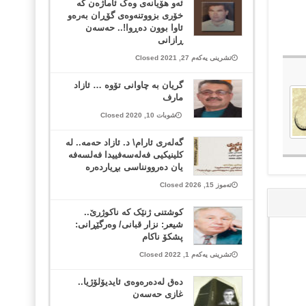
ئەو هۆیانەی وەک ئاماژەن کە
خۆری بزووتنەوەی گۆڕان بەرەو
ئاوا بوون دەڕوا!.. حەسەن
ڕازانی
تشرینی یەکەم 27, 2021 Closed
گریان بە چاوانی تۆوە … ئازاد
مارف
شوبات 10, 2020 Closed
گەلەری ئارام\ د. ئازاد حەمە.. لە
کلینیکیی فەلەسەفییدا فەلسەفە
یان دەروونناسی بڕیاردەرە
تەموز 15, 2026 Closed
کوشتنی ژنێک کە ناکوژرێ..
شيعر: نزار قبانی/ وەرگێڕانی:
پشکۆ ناکام
تشرینی یەکەم 1, 2022 Closed
دەق لەدەرەوەی ئایدیۆلۆژیا..
غازی حەسەن