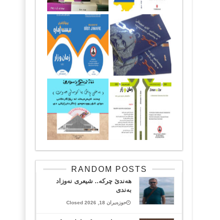
RANDOM POSTS
هەندێ چرکە.. شیعری نەوزاد
بەندی
حوزەیران 18, 2026 Closed