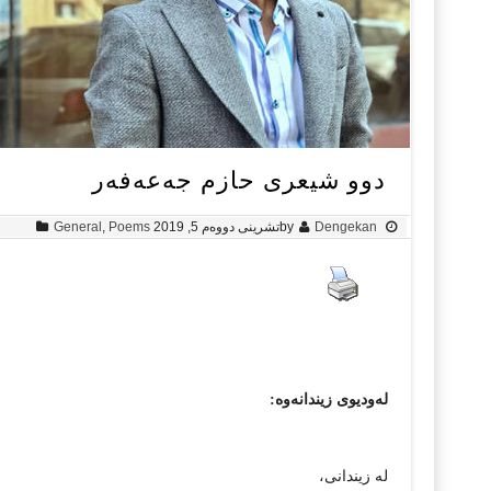
دوو شیعری حازم جەعەفەر
Dengekan
by
تشرینی دووه‌م 5, 2019
Poems
,
General
لەودیوی زیندانەوە:
لە زیندانی،