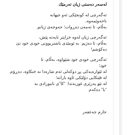
لەسەر دەستی ژیان تەرمێك
ئەگەرچی لە كونجێكی ئەو جیھانە
ناحەوێمەوە،
بەڵام، تا تەمەن دەڕوات؛ حەوجەی ژیانم
.
ئەگەرچی ژیان لەوە خراپتر نایەتە پێش،
بەڵام، تا دەژیم: بە ئومێدی باشتربوونی خودی خود تێ
دەكۆشم
!
ئەگەرچی خودی خود شێواوە، بەڵام، تا
خود؛
لە ئێوارەیەكی پڕ دوكەلی ئەم شارەدا نە خنكاوە، دەڕۆم
.
لە فێنكایی دۆلێكی ئاوە بارانە؛
لە نێو پەرێزی غوربەتدا: “كا”ی نامورادی بە
“با” دەكەم
.
حازم جەعفەر