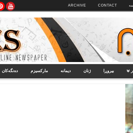
مە
CONTACT
ARCHIVE
ر
بیروڕا
ژنان
دیمانە
مارکسیزم
دەنگەکان