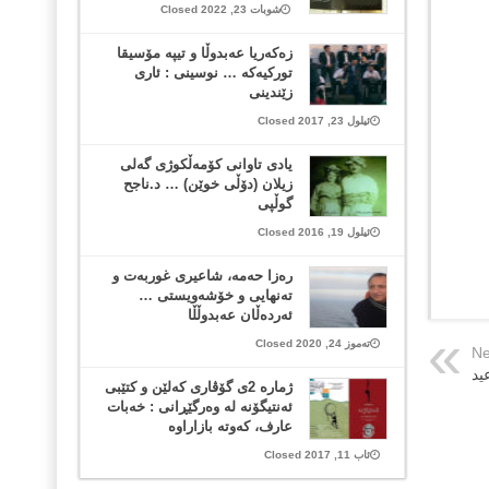
شوبات 23, 2022 Closed
زه‌كه‌ریا عه‌بدوڵا و تیپه‌ مۆسیقا
توركیه‌كه‌ … نوسینی : ئاری
زێندینی
ئیلول 23, 2017 Closed
یادی تاوانی کۆمەڵکوژی گەلی
زیلان (دۆڵی خوێن) … د.ناجح
گوڵپی
ئیلول 19, 2016 Closed
ره‌زا حه‌مه‌، شاعیری غوربه‌ت و
ته‌نهایی و خۆشه‌ویستی …
ئه‌رده‌ڵان عه‌بدوڵڵا
تەموز 24, 2020 Closed
Ne
ید
ژمارە 2ی گۆڤاری کەلێن و کتێبی
ئەنتیگۆنە لە وەرگێڕانی : خەبات
عارف، کەوتە بازاراوە
ئاب 11, 2017 Closed