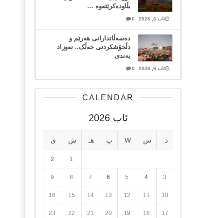
بڵاودەکرێتەوە …
ئاب 6, 2026
0
دەسەڵاتدارانی هەرێم و
دڵخۆشکردنی خەڵک.. نەوزاد
بەندی
ئاب 6, 2026
0
CALENDAR
ئاب 2026
د
س
W
پ
هـ
ش
ی
2
1
9
8
7
6
5
4
3
16
15
14
13
12
11
10
23
22
21
20
19
18
17