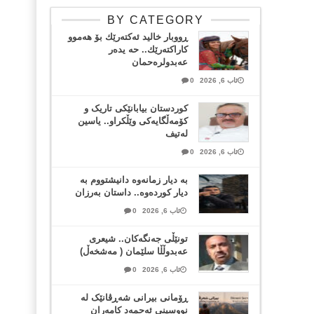
BY CATEGORY
ڕووبار خالید ئەكتەرێك بۆ هەموو
كاراكتەرێك.. حه یدەر
عەبدولرەحمان
ئاب 6, 2026
0
کوردستان بیابانێکی تاریک و
کۆمەڵگایەکی وێڵکراو.. یاسین
لەتیف
ئاب 6, 2026
0
بە دیار زمانەوە دانیشتووم بە
دیار کوردەوە.. داستان بەرزان
ئاب 6, 2026
0
تونێڵی جەنگەکان.. شیعری
عەبدوڵڵا سلێمان ( مەشخەڵ)
ئاب 6, 2026
0
ڕۆمانی بیرانی شەڕڤانێک لە
نووسینی ئەحمەد کامەران