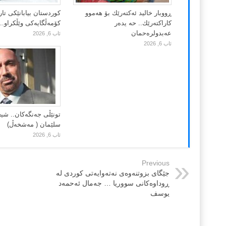
ڕووبار خالید ئەكتەرێك بۆ هەموو
کوردستان بیابانێکی تار
كاراكتەرێك.. حه یدەر
کۆمەڵگایەکی وێڵکراو..
عەبدولرەحمان
ئاب 6, 2026
ئاب 6, 2026
تونێڵی جەنگەکان.. شیع
سلێمان ( مەشخەڵ)
ئاب 6, 2026
Previous
جێگای بزوتنەوەی نەتەوایەتی کوردی لە
ڕوداوەکانی سووریا … جەمال ئەحمەد
یوسف