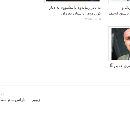
یک و
بە دیار زمانەوە دانیشتووم بە دیار
 یاسین لەتیف
کوردەوە.. داستان بەرزان
ئاب 6, 2026
ری عەبدوڵڵا
xt
ژوور … ئاراس مام سەع