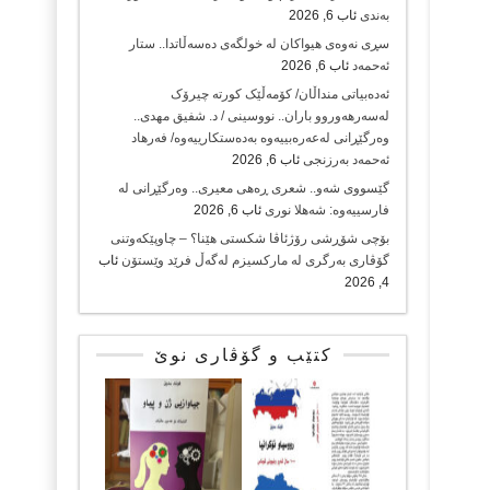
بەندی
ئاب 6, 2026
سڕی نەوەی هیواکان لە خولگەی دەسەڵاتدا.. ستار
ئەحمەد
ئاب 6, 2026
ئەدەبیاتی منداڵان/ کۆمەڵێک کورتە چیرۆک
لەسەر‌هەوروو باران.. نووسینی / د. شفیق‌ مهدی..
وەرگێڕانی لەعەرەبییەوە بەدەستکارییەوە/ فەرهاد
ئەحمەد بەرزنجی
ئاب 6, 2026
گێسووی شەو.. شعری ڕەهی معیری.. وەرگێڕانی لە
فارسییەوە: شەهلا نوری
ئاب 6, 2026
بۆچی شۆڕشی رۆژئاڤا شکستی هێنا؟ – چاوپێکەوتنی
گۆڤاری بەرگری لە مارکسیزم لەگەڵ فرێد وێستۆن
ئاب
4, 2026
کتێب و گۆڤاری نوێ