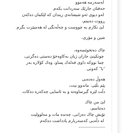
لەسەرمە ھەموو
حەفتان جارێك سەردانت بكەم.
لە
و دیوی ئەو شیشانەی زیندان کە لێکمان دەکەن
ڕووت دەبینم،
لێ نكارم بە چووست و چەڵەنگی لە ھەمبێزت بگرم.
شین و مۆری،
چاك دەتخوێنمەوە،
چونكینێ جاران ژیان بەكاوەخۆ دەستی دەگرتی،
چما نووكە داوی فەلەك پساو، وەك كۆلارە بەر
“با” كەوتی.
ھەوڵ دەدەیی
پێم بڵێی: ماندوو نیت،
دڵت لێرە گیرساوەتە و بە ئاسایی چەكەرە دەكات.
لێ من چاك
دەتناسم،
تۆیش چاك دەزانی، چەندە مات و مەلوولیت
لە دڵەیی كەسەربارم یادداشت دەكەم.
——————-