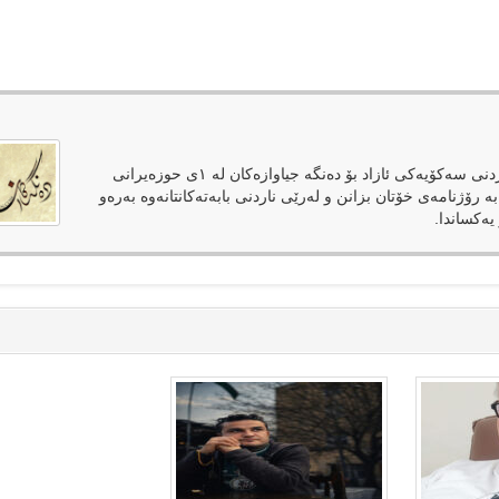
دەنگەکان وەک رۆژنامەیەکی ئەلکترۆنی لەپێناوی فەراهەمکردنی سەکۆیەکی ئازاد بۆ دەنگە جیاوازەکان لە ١ی حوزەیرانی
بە رۆژنامەی خۆتان بزانن و لەرێی ناردنی بابەتەکانتانەوە بەرەو
یەکساندا.