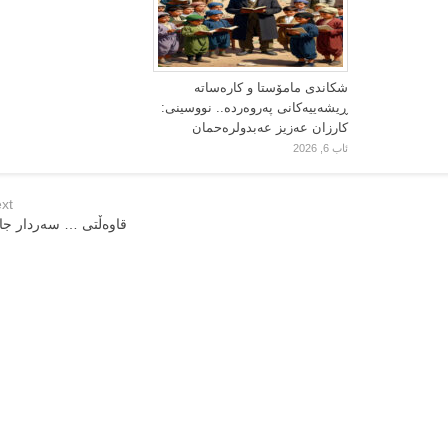
شکاندی مامۆستا و کارەساتە
ڕیشەییەکانی پەروەردە.. نووسینی:
کارزان عەزیز عەبدولرەحمان
ئاب 6, 2026
xt
قاوه‌ڵتی … سه‌ردار ج