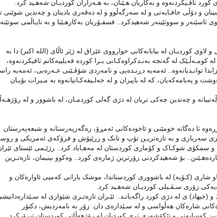
کورد تاقـیکردنەوە و بەکاریان هـێنان، بە هـەزاران کوردیـان شەهـید کرد.
ان و دۆڵی جافـایەتی و لە سەرگەڵوو و لە دەڤەری بادینان و چەندین شوێنی ت
ی تاسێنەر و سووتێینەر شەهیدکرد.. فسفـۆریان بەکارهـێنا و بە ناپـاڵمی سوتێنەر
لاوی کوردیـان لە بیابانەکانی خوارووی عێراق لە ژێر ئاڵای (اللە اکبر) دا بە
کومـەڵـێک لە گەنجە بەنـدکراوەکـانی بـرا کوردە فەیلییەکانم تاقیکردنەوە،
ـزابدا توانـدیانەوە.. ئەمەیە دڕنـدەیی و نامەردی شۆڤـێنی عـەرەبی، ئەمەیە راس
 و پەیامەکەیان، کە لە باپیران و لە خەلـیفەکـانیانەوە بە مـیرات بۆیـان
تییانە و چەندین چەکی تریان لە دژی گەلی کوردمـان، لە باشوور و لە رۆژهـەڵ
ە تا دەگاتە خومێنی و ئاخودەکانی ئەمڕۆ، رەگەزپەرستانە و شیعەپەرستان
ێزی سەربازی و بە تازەتریـن تۆپ و تانک و زرێپۆش و فرۆکەی ئەمریکی و روسی
 سمکۆی شوکـاک و کۆماری کوردستان لە مەهـاباد کرد.. رژێـمی ئێستای ئێران
ەهـێنن.. بۆ شەهیدکردنی زۆرترین ژمارەی کورد.. وەکوو بینیمان، تازەتـرین
ناو شاری (کـۆیە) لە باشووری کوردستاندا، موشک بارانی کەمپی ئاوارەکان و
ەیەکی زۆری سـڤـیلی کوردیـان شەهـید کرد.
جیهاد) ی لە دژی کورد راگەیانـد.. ئێـران تازەتـری شێوازی لە سـێدارەدانیشی
ەکانی شارەکان هەڵواسی و لە سـێدارەی دان. زۆر بە نامەردیش، دکتۆر
ین کەسایەتی و تێکۆشەری تری کوردیان لە رۆژهەڵاتی کوردستان تیرۆرکرد.