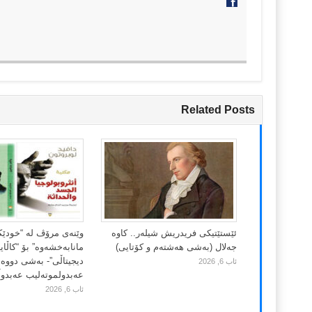
Related Posts
ئێستێتیکی فریدریش شیلەر.. کاوە
وێنەی مرۆڤ لە “خودێ
جەلال (بەشی هەشتەم و کۆتایی)
مانابەخشەوە” بۆ “کاڵا
دیجیتاڵی”- بەشی دووەم
ئاب 6, 2026
عەبدولموتەلیب عەبدوڵڵ
ئاب 6, 2026