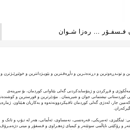
ن فـسفـۆر … رەزا شـوان
 و تونـدڕەوترین و دڕندەتـرین و دڵڕەقـترین و بێویـژدانترین و خوێنڕێـژترن و
ڵکوژی و قـڕکردن و ژینۆسایدکردنی گەلی بێتاوانی کوردمان، بۆ سڕینەی
نی کوردستانی نیشتمانی جوان و شیرینمان.. مۆدێرترین و قورسترین و کوشندەت
کەمین جار، لەدژی گەلی کوردمان تاقـیکردوونەتەوە و بەکاریان هـێناون. ژمارە
گیرکەران.
 ئینگلیزی، ئەمریکی، فەرەنسی، نەمساوی، ئەڵمانی، هەر لە تـۆپ و تانک و
 و رۆکێتی ناپاڵمی سوتێنەر و کیمیای ژەهـراوی و فـسفۆر و مینی دژەمـرۆڤ، 