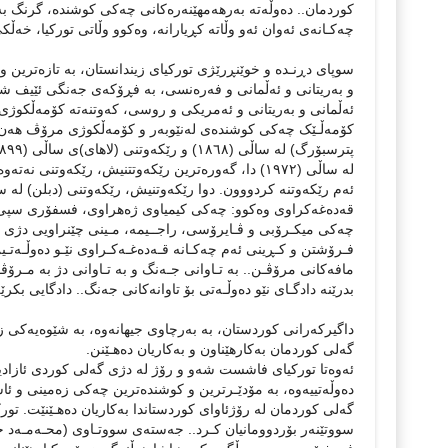
کوردمان.. دەوڵەتە بەرهەمهێنەرەکانی چەکی کوشندە، گرنگ بە ل
چەکـانەی ئەوان ئەو وڵاتە کڕیارانە، وەکوو وڵاتی تورکیا، خەڵکی
سوپای دڕنـدە و خوێنڕرێژی تورکیای زیندانستان، بە تازەترین
و بەریتانی و ئەڵمانی و فەرەنسی، بە فڕۆکەی جەنگی ئێیف شانز
ئەڵمانی و بەریتانی و ئەمریکی و روسی، کەوتنەتە کۆمەڵکوژی 
کۆمەڵـێک چەکی کوشندەی لەنێوبەر و کۆمەڵکوژی مرۆڤ هەن، گوا
قەدەغەکراوی وەکوو: چەکی کیمیاوی ژەهراوی، فسفۆری سپی، ن
چەکی میکـرۆبی و ڤـایرۆسی، راجــیمە، مـینی چێنراویی دژی م
فـرۆشتن و کـڕينی ئەم چەکـانە قـەدەغـەکـراوی نێـو دەوڵـەتـین
مافەکانی مرۆڤـن.. بە تـاوانی جـەنگ و بە تـاوانی دژ بە مـرۆڤـ
بدرێنە دادگـای نێو دەوڵـەتی بۆ تاوانەکانی جەنگ.. دادگایی بکر
داگیرکەرانی کوردستان، بە بەرچاوی جیهانەوە، بە شێوەیەکی زۆر
گەلی کوردمان بەکارهێناون و بەکاریان دەهـێنن.
ئەوەتا تورکیای فاشست شەو و رۆژ لە دژی گەلی کوردی ئازادیخ
دەوڵەتییەوە، بە مۆدێـرترین و کوشندەترین چەکی زەمینی و ئا
گەلی کوردمان لە رۆژئاوای کوردستاندا بەکاریان دەهـێنێت. تور
سووتێنەر بۆردوومانیان کـرد.. جەستەی سووتـاوی (محـەمـەد حـ