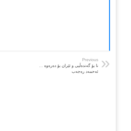
Previous
نا بۆ گه‌نده‌ڵیی و ئێران بۆ ده‌ره‌وه‌ …
ئه‌حمه‌د ره‌جه‌ب