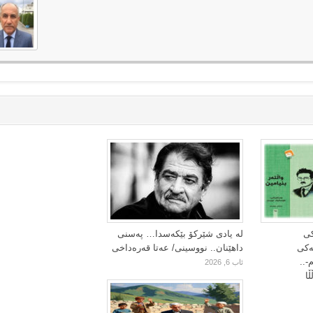
کی
لە یادی شێرکۆ بێکەسدا… پەسنی
یەکی
داهێنان.. نووسینی/ عەتا قەرەداخی
-..
ئاب 6, 2026
ا