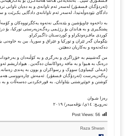
فـسفـۆری سپی.. بەڵگەیەکی هـاشا هەڵنەگـرن بۆ بەکـارهێنانی ئەم
(ئەردۆگـان فـسفـۆر) لەسەر ئەم تاوانەی و بە دەیان تاوانی تری
دادگای نێودەوڵەتیدا، لەسەر ئەم تاوانانەی دادگایی بکـرێت و
بە داخەوە چاوپۆشین و بێدەنگی نەتەوە یەکگرتووەکان و کۆمەڵگا
پشتگـیری و بە هـاندان بۆ رژێـمی رەگـەزپەرستی تورکیا، بۆ درێـژ
کوردی مافـزەوتکراو و کوردسـتان داگـیرکراو.
بێگومان گەر ئێران و تورکیا و عێراق و سوریا، ببن بە خاوەنی
دەکەنەوە و بەکاریان دەهێنن.
من گەشبینم بە خۆڕاگری و بەرگری و بە کۆڵنەدان و بەرخودانی 
درەنگ بە هـیوا و بە مافە رەواکانمان دەگەین.. هیواداریشم
(عـەلی کیمیاوی) سووک و رسواکران و بوون بە پەندی زەمانە.
رەگەزپەرست (ئەردۆگـان فـسفۆر). ئەمەش چارەنووسی هەموو د
کوشتن و خوێنڕشتنی بێتاوانان، بە قورخکردنی دەسەڵات و بە زۆر 
رەزا شـوان
نەرویـج: ١٤ی/ نۆڤەمبەر/ ٢٠١٩
Post Views:
56
Raza Shwan