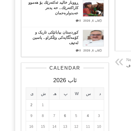
ڕووبار خالید ئەكتەرێك بۆ هەموو
كاراكتەرێك.. حه یدەر
عەبدولرەحمان
ئاب 6, 2026
0
کوردستان بیابانێکی تاریک و
کۆمەڵگایەکی وێڵکراو.. یاسین
لەتیف
ئاب 6, 2026
0
Ne
اف
CALENDAR
ئاب 2026
د
س
W
پ
هـ
ش
ی
2
1
9
8
7
6
5
4
3
16
15
14
13
12
11
10