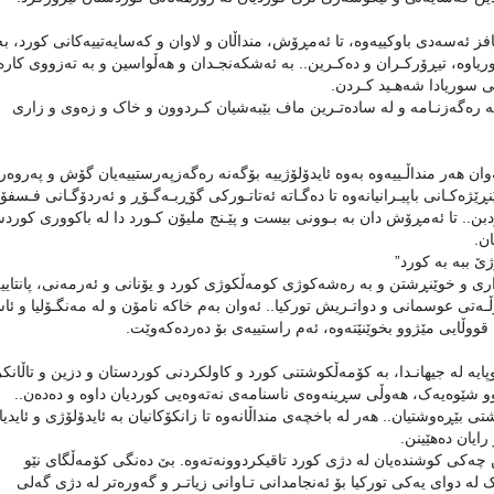
ئەسەدی باوکییەوە، تا ئەمڕۆش، منداڵان و لاوان و کەسایەتییەکانی کورد، بە
ریاوە، تیڕۆرکـران و دەکـرین.. بە ئەشکەنجـدان و هەڵواسین و بە تەزووی کارە
نی سوریادا شەهـید کـردن.
 لە رەگەزنـامە و لە سادەتـرین ماف بێبەشیان کـردوون و خاک و زەوی و زاری
وان هەر منداڵـییەوە بەوە ئایدۆلۆژییە بۆگەنە رەگەزپەرستییەیان گۆش و پەروەر
ێژەکـانی باپیـرانیانەوە تا دەگـاتە ئەتاتـورکی گۆڕبـەگـۆڕ و ئەردۆگـانی فـسفۆ
. تا ئەمڕۆش دان بە بـوونی بیست و پێـنج ملیۆن کـورد دا لە باکووری کوردس
ن.
ێ ببە بە کورد”
اری و خوێنڕشتن و بە رەشەکوژی کومەڵکوژی کورد و یۆنانی و ئەرمەنی، پانتای
وڵـەتی عوسمانی و دواتـریش تورکیا.. ئەوان بەم خاکە نامۆن و لە مەنگـۆلیا و ئا
 قووڵایی مێژوو بخوێنێتەوە، ئەم راستییەی بۆ دەردەکەوێت.
پایە لە جیهانـدا، بە کۆمەڵکوشتنی کورد و کاولکردنی کوردستان و دزین و تاڵانک
موو شێوەیەک، هەوڵی سڕینەوەی ناسنامەی نەتەوەیی کوردیان داوە و دەدەن..
بێڕەوشتیان.. هەر لە باخچەی منداڵانەوە تا زانکۆکانیان بە ئایدۆلۆژی و ئایدیا
یان دەهێینن.
ین چەکی کوشندەیان لە دژی کورد تاقیکردوونەتەوە. بێ دەنگی کۆمەڵگای نێو
ە دوای یەکی تورکیا بۆ ئەنجامدانی تـاوانی زیاتـر و گەورەتر لە دژی گەلی