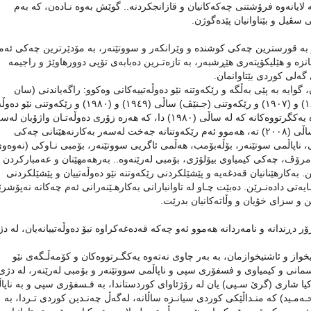
ایانەوە فرۆشتنی چەکەکانیان و قازانجکردنە.. گوێش بەوە نـادەن، کە بەم
 سڤیل و بێتاوانیان پێدەگوژن.
 و بە قورسترین چەکی کوشندە و وێرانکەر و سووتێنەر، بە مۆدێرترین چەکی ئە
ە و هێلیکۆپتەری هێڕشبەر، بە تازەتـرین دەبابەی تۆپی دوورهاوێژ و راجیمە
گەلی کوردی بێتاوانمان.
یە بە پێی بەڵگە و رێکەوتنە نێو دەوڵەتییەکانی وەکوو: راگەیاندنی (سان
پترسبۆرگ) لە ساڵی (١٨٦٨) و رێکەوتنی (لاهای)ی ساڵی (١٨٩٩) و (١٩٠٧) و رێکەوتنی (جـنێڤ) ساڵی (١٩٤٩) و (١٩٨٠) و رێ
لە ساڵی (١٩٧٢) دا، گەورەترین رێکەوتتنیش، رێکەوتنی نەتەوە یەکگرتووەکانە کە لە ساڵی (١٩٨٠) دا، کە هەرە زۆری دەوڵەتـان واژۆیان
ئەم رێکەوتنە کردووون. دوا رێکەوتنیش، رێکەوتنی (دبلن) لە ساڵی (٢٠٠٨) تە، هەموو ئەم رێکەوتنانە جەخت لەسەر بەکارنەهێنانی چەکی
اپاڵمی سوتێنەر، بۆڵەبۆمب، هەڵمی ئاگریی سووتێنەر، بۆمبی نـاوکی (نەوەوی
رۆڤ، چەکی کیمیاوی بیۆلۆژی، بۆمبی لەرێنەوە.. بەرهەمهێنان و عەمبارکردن 
. بەکارهێنانیان قەدغەیە و پێشێلکردنی رێکەوتنە نێو دەوڵەتییان و پێشێلکردنی
ایەتی دادەنـرێن. دەبێت چـاو لە تاوانبارانی بەکارهـێنەرانی ئەم چەکانە نەپۆشر
ێن و سزای خۆیان و وڵاتەکانیان بدرێت.
 دڕندانە و نامەردانە هەموو ئەو چەکە قەدەغەکراوە نیۆ دەوڵەتییانەیان، لە د
واز و ئاشتیخوازمان، بە بەر چاوی نەتەوە یەکگـرتووەکان و کۆمەڵـگەی نێو
سمانی و کیمیاوی و فسفۆری سپی و ناپاڵمی سووتێنەر و بۆمبی لەرێنەر، لە دژی
کیا شاری (گرێ سـپی) یان لە رۆژئاوای کوردستاندا، بە فـسفۆری سپی و بە ناپا
ەمـید) کە منـداڵێکی کوردی سیانـزە ساڵانە، لەگەڵ چەنـدین کوردی تـردا، بە