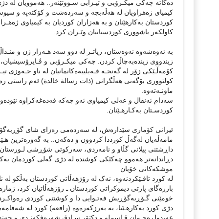
دەگاتە چەکی میکـرۆبی و تیـزابی سـووتێنەر.. هەموویان لە دژی 
کیمیای ژەهراویان لە هەڵەبجە و سەردەشت و کۆکتەپە و سیوسین
کوردستان بەکارهێنان و بە هەزاران کوردیان بە کیمیاوی ژەهـراو
کاولکەر باشووری کوردستانیان وێـران کرد.
بە ئەوەشەوە نەوەستان، زیاتـر لە دوو سەد هـەزار ژن و منـداڵ و 
زیندووی زیندەبەچاڵ کردن. چەکی میکـرۆبی و ڤـایرۆسیشیان، لە 
کۆمەڵـێکی زۆر لە گەنجـە فـەیلییەەکانمانیان لە ناو حـەوزی تی
کولتووری بۆگەنی هەڵگرانی (ذات رسالة خالدة) ئەم راستی رەوشت
ماونـەتەوە.
سەدام ئەنفال و عەلی کیمیاوی ئەو چەکە قەدەغەکراوە نێودەوڵە
کوردسـتان بەکـارهـێنان.
ئیرانی کۆماری سێدارەش، لە سەردەمی رەزای شای گۆڕبەگۆڕەو
مامەڵەیان لەگەڵ کورددا کردوون و دەکەن.. بە گەورەترین هـ
داڕشتنی پیلانی گڵاو و نامەردی، سەرکوتی شۆڕشی لـورستان و
دڕاندانەتر هەموو چەکێکی کوشندە لە دژی گەلی کوردمان بەکارد
موشکەکانی خۆیان
لە کورد تاقـێکردنەوە، نەک لە رۆژهەڵاتی کوردستان بەڵکو لە 
باررەگای پارتی دیموکراتی کوردستان ـ رۆژهەڵاتیان کرد، ژمار
خومێنی گـۆڕبەگۆڕیش فەتـوایی دا و کوشتنی کوردی رەواکـرد و (
دژی کورد بەکارهـێنا، بە بەرزکەرەوە (رافعە) کورد لە شەقامە
عەبدولڕەحـمان قـاسملو و دکتۆر سـادق شەرەفکەنـدی و چەند