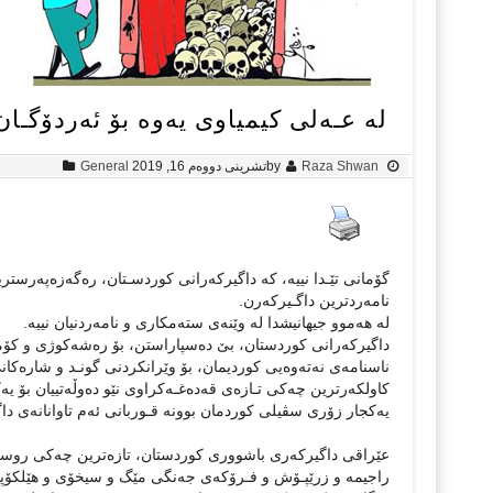
لە عـەلی کیمیاوی یەوە بۆ ئەردۆگـا
Raza Shwan
by
تشرینی دووەم 16, 2019
General
گۆمانی تێـدا نییە، کە داگیرکەرانی کوردسـتان، رەگەزەپەرسترین
نامەردترین داگـیرکەرن.
لە هەموو جیهانیشدا لە وێنەی ستەمکاری و نامەردنیان نییە.
داگیرکەرانی کوردستان، بێ دەسپاراستن، بۆ رەشەکوژی و کۆمە
ناسنامەی نەتەوەیی کوردیمان، بۆ وێرانکردنی گونـد و شارەکا
کاولکەرترین چەکی تـازەی قەدەغـەکراوی نێو دەوڵەتییان بۆ یە
یەکجار زۆری سڤیلی کوردمان بوونە قـوربانی ئەم تاوانانەی دا
عێراقی داگیرکەری باشووری کوردستان، تازەترین چەکی روسی:
راجیمە و زرێپـۆش و فـرۆکەی جەنگی مێگ و سیخۆی و هێلکۆپتەر