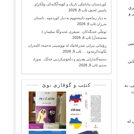
کوردستان بیابانێکی تاریک و کۆمەڵگایەکی وێڵکراو..
ری
یاسین لەتیف
ئاب 6, 2026
 و
بە دیار زمانەوە دانیشتووم بە دیار کوردەوە.. داستان
بەرزان
ئاب 6, 2026
تونێڵی جەنگەکان.. شیعری عەبدوڵڵا سلێمان (
مەشخەڵ)
ئاب 6, 2026
تیی
ڕۆمانی بیرانی شەڕڤانێک لە نووسینی ئەحمەد کامەران
بڵاودەکرێتەوە …
ئاب 6, 2026
دەسەڵاتدارانی هەرێم و دڵخۆشکردنی خەڵک.. نەوزاد
اتی
بەندی
ئاب 6, 2026
کتێب و گۆڤاری نوێ
، بە
،
 لە