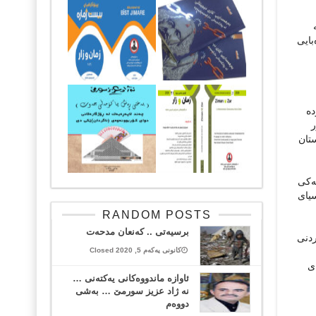
بایی
دە
ر
تان
یەکی
سیای
RANDOM POSTS
برسیەتی .. کەنعان مدحەت
ردنی
کانونی یەکەم 5, 2020 Closed
ی
ئاوازه‌ ماندووه‌كانی یه‌كته‌نی …
نه ژاد عزیز سورمێ … به‌شی
دووه‌م