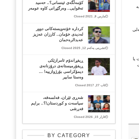
کۆمەڵگەی ئینسانی؟.. حەمید
ە
تەقوایی.. وەرگێڕانی کاوە عومەر
مارس 8, 2021 Closed
كردارە خۆنەویستەكانی دوور
ەلی
لەدیدی خۆمان.. كارزان عەزیز
عەبدالرەحمان
تشرینی یەکەم 12, 2025 Closed
 یا
ڕیفڕاندۆم ئامرازێکی
ڕیفۆرمیستانەی درۆزنانەی
دیمۆکراسی بۆرژوازییە! …
وەستا سابیر
ئاب 27, 2017 Closed
شەڕی ئێران، فەلسەفە،
سیاسەت و کوردستان!؟.. برایم
فەڕشی
ئازار 15, 2026 Closed
BY CATEGORY