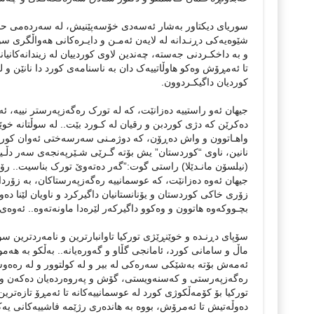
سوریای دیکتاور بەشار ئەسەدی خۆسەپێنیش، لە سەردەمی حافز 
شێوەیەکی دڕنـدانە لە لایەن ئەمـن و دایـرەکانی هەواڵگری سو
و بە داخکـردنی جەستە، چەندین لاوی کوردییان لە زیندانەکانیا
تا ئەمڕۆش وەکو هاوڵاتییەک دان بە ناسنامەی کورد دا نانێن و
کوردیان داگیکـردوون.
جیهان ئەو راستییە دەزانێت، کە لە تورک رەگەزپەرستر نییە، ئە
دەکرێن کە دژی کوردبن و رقیان لە کـورد بێت.. لە سوڵتانە خوێنڕ
واهـاتوون و واش دەڕۆن، کە دوژمـنی سەرسەختی ئەوان کوردبن.
نانین، ناوی “کوردستان” یش بۆتە گـرێی شـێرپەنجەی سەر دڵـیا
(نیلسۆن مانـدێلا) راستی گوت:”گەر دەتەوێ تورک بناسیت.. رۆژ
جیهان ئەوە دەزانێت، کە عوسمانییە رەگەزپەرستاکان، بە زۆرد
زۆری خاکی کوردستان و یۆنانستانیان داگیرکرد و ناویان لێنا دە
بچـووکەوە هاتوون و وەکوو داگیرکەر لێرەدا ماونەتەوە.. ئەوەی
سۆپای دڕنـدە و خوێنڕێژی تورکیا تاوانبارترین و نامەردترین سو
ماڵ و سامانی کورد، ئامانجی گڵاو و گەورەیانە.. بەڵکو بە هە
ئەمەش بۆتە بەشێکی سەرەکی لە بیر و لە کولتوور و لە رەەوشتی 
رەگەزپەرستی و کەسنەویستی، گۆش و پەروەردەیان دەکەن و را
تورکیا بۆ کۆمەڵکوژی کورد لە عوسمانییەکانە تا ئەمڕۆ تازەتر
دەوڵەتیش تا ئەمرۆش، بووە بە هاندەری رژێمە فاشییەکانی یەک ل