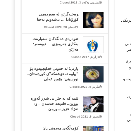
تشرینی یەکەم 3, 2016 Closed
ڕه‌خنه‌گرتن له‌ سه‌رده‌می
كۆرۆنادا … د.شه‌ونم یه‌حیا
مریکی
نیسان 20, 2020 Closed
تەوەرەی دەنگەکان سەبارەت
کەوتنی نێو دەوڵەتی
بەکاری هەروەزی … نووسەر:
 لەسەر
هەژێن
ئازار 4, 2017 Closed
)،
و
پارتی؛ لە خەونی خەلیجییەوە بۆ
“پیاوە نەخۆشەکە”ی کوردستان..
ێت و
نووسینی: هێمن عەلی
مارس 4, 2026 Closed
ژی
ئێمه‌ كه‌ به‌ خێرایی شه‌ڕ گه‌وره‌
بووین.. فله‌یحه حه‌سه‌ن‌ – و:
نه‌ژاد عزیز سورمێ
تەموز 9, 2021 Closed
ڵی
کۆمەڵگەی مەدەنی یان