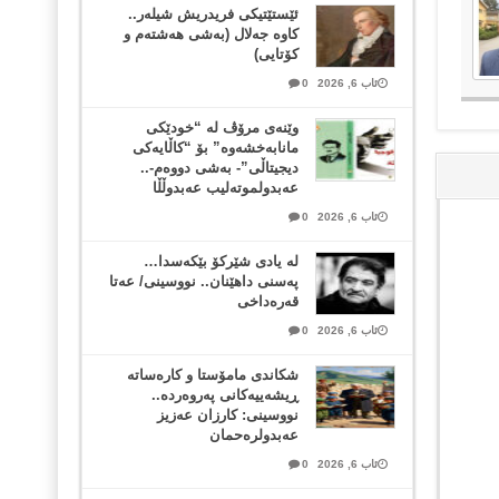
ئێستێتیکی فریدریش شیلەر..
کاوە جەلال (بەشی هەشتەم و
کۆتایی)
ئاب 6, 2026
0
وێنەی مرۆڤ لە “خودێکی
مانابەخشەوە” بۆ “کاڵایەکی
دیجیتاڵی”- بەشی دووەم-..
عەبدولموتەلیب عەبدوڵڵا
ئاب 6, 2026
0
لە یادی شێرکۆ بێکەسدا…
پەسنی داهێنان.. نووسینی/ عەتا
قەرەداخی
ئاب 6, 2026
0
شکاندی مامۆستا و کارەساتە
ڕیشەییەکانی پەروەردە..
نووسینی: کارزان عەزیز
عەبدولرەحمان
ئاب 6, 2026
0