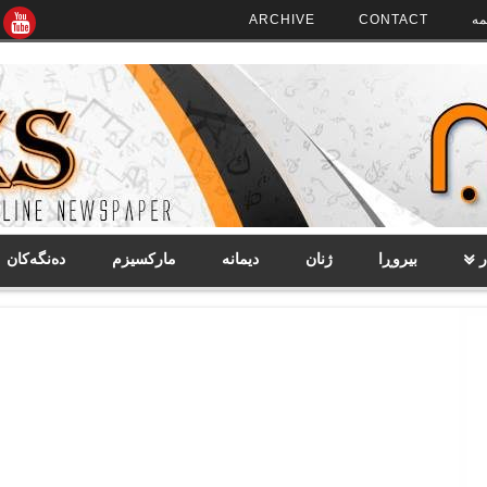
مە
CONTACT
ARCHIVE
ر
بیروڕا
ژنان
دیمانە
مارکسیزم
دەنگەکان