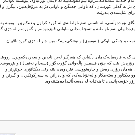
 چـەکە قـەدەغـەکـراوە نێـو دەوڵـەتییە لە لایـەن تورکیاوە، پێویستە تاوانبار
 دژ بە گەلی کوردمان، کە تاوانی جەنگن و تاوانی دژ بە مرۆڤایەتین، بیگرن و ل
 سزای شایستەی بـدرێت.
ی نێو دەوڵەتی، لە ئاستی ئەم تاوانـانەی لە کورد کراون و دەکـرێن.. بوونە بە
ەدانیـان بەم تاوانـانە و ئەنجـامـدانی تـاوانی قـێزەوەنتر و گەورەتـر لە دژی گ
 بۆمب و چەکی ناوکی (نەوەوی) و تیشکی، یەکەمین جار لە دژی کورد تاقییان
گەلە قارەمانەکەمان. دڵنیابن کە هەرگیز لەبن نایەین و سەردەکەوین.. زووبێت
 ئەو رۆژەش بێت کە چۆن فسفس پاڵەوانی گۆڕبەگۆڕ (سەدام ئەنفـال) و بێڕەوشت
. هەمان رۆژی رەش و چارەنووسی قێزەوەن، بێتە رێی دیکتاتۆری خوێنڕێژ و
یکتاور و ستەمکار و لەخۆباییەکە، کە وادەزانن بە سەرکوتکردن و گـرتن و
خۆسەپانـدن، تا هەتـایە لە دەسەڵاتـدا دەمێـننەوە.