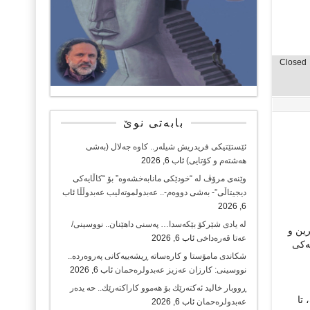
Closed
بابەتی نوێ
ئێستێتیکی فریدریش شیلەر.. کاوە جەلال (بەشی
هەشتەم و کۆتایی)
ئاب 6, 2026
وێنەی مرۆڤ لە “خودێکی مانابەخشەوە” بۆ “کاڵایەکی
دیجیتاڵی”- بەشی دووەم-.. عەبدولموتەلیب عەبدوڵڵا
ئاب
6, 2026
لە یادی شێرکۆ بێکەسدا… پەسنی داهێنان.. نووسینی/
رین و
عەتا قەرەداخی
ئاب 6, 2026
یەکی
شکاندی مامۆستا و کارەساتە ڕیشەییەکانی پەروەردە..
نووسینی: کارزان عەزیز عەبدولرەحمان
ئاب 6, 2026
ڕووبار خالید ئەكتەرێك بۆ هەموو كاراكتەرێك.. حه یدەر
تا
عەبدولرەحمان
ئاب 6, 2026