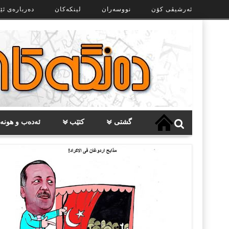
Ski
ئەرشیڤی کۆن
نووسەران
لینکەکان
دەربارەی ئێ
t
th
conten
گشتی
کتێب
ئەدەب و هونە