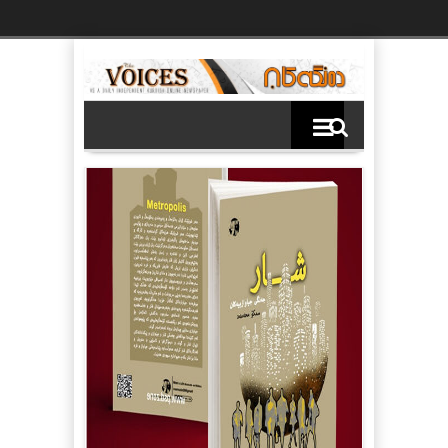
Ski
t
th
conten