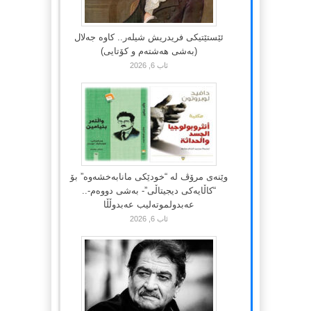
ئێستێتیکی فریدریش شیلەر.. کاوە جەلال
(بەشی هەشتەم و کۆتایی)
ئاب 6, 2026
وێنەی مرۆڤ لە “خودێکی مانابەخشەوە” بۆ
“کاڵایەکی دیجیتاڵی”- بەشی دووەم-..
عەبدولموتەلیب عەبدوڵڵا
ئاب 6, 2026