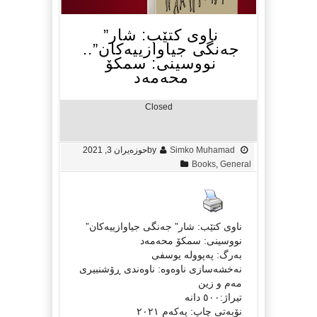
ناوی کتێب: شار”
جەنگی جیاوازییەکان”..
نووسینی: سمکۆ
محەمەد
Closed
Simko Muhamad
by
حوزه‌یران 3, 2021
Books
,
General
ناوی کتێب: شار” جەنگی جیاوازییەکان”
نووسینی: سمکۆ محەمەد
بەرگ: پەپوولە یوسفی
نەخشەسازی ناوەوە: ناوەندی ڕۆشنبیری
مەم و زین
تیراژ:٥٠٠ دانە
نۆبەتی چاپ: یەکەم ٢٠٢١