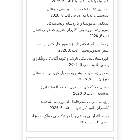
عەبدولموتەلیب عەبدوڵڵا
ئاب 6, 2026
لە یادی شێرکۆ بێکەسدا… پەسنی داهێنان..
نووسینی/ عەتا قەرەداخی
ئاب 6, 2026
شکاندی مامۆستا و کارەساتە ڕیشەییەکانی
پەروەردە.. نووسینی: کارزان عەزیز عەبدولرەحمان
ئاب 6, 2026
ڕووبار خالید ئەكتەرێك بۆ هەموو كاراكتەرێك.. حه
یدەر عەبدولرەحمان
ئاب 6, 2026
کوردستان بیابانێکی تاریک و کۆمەڵگایەکی وێڵکراو..
یاسین لەتیف
ئاب 6, 2026
بە دیار زمانەوە دانیشتووم بە دیار کوردەوە.. داستان
بەرزان
ئاب 6, 2026
تونێڵی جەنگەکان.. شیعری عەبدوڵڵا سلێمان (
مەشخەڵ)
ئاب 6, 2026
ڕۆمانی بیرانی شەڕڤانێک لە نووسینی ئەحمەد
کامەران بڵاودەکرێتەوە …
ئاب 6, 2026
دەسەڵاتدارانی هەرێم و دڵخۆشکردنی خەڵک.. نەوزاد
بەندی
ئاب 6, 2026