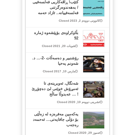
کتێب\ ڕاڤەکاریی فەلسەفیی
/ بەهەندوەرگرتنی
فەلسەفییانە.. ئازاد حەمە
کانوونی دووەم 2, 2023 Closed
بڵاوکراوەی بۆپێشەوە ژمارە
92
شوبات 20, 2021 Closed
رۆشنبیر و ده‌سه‌ڵات -2-… د.
شه‌ونم یه‌حیا
مارس 10, 2017 Closed
شه‌نگال، ئه‌وبرینه‌ی تا
ئه‌مڕۆش خوێنی لێ ده‌چۆڕێ
! … عه‌بدوڵا ساڵح
تشرینی دووەم 10, 2020 Closed
یه‌كه‌مین مه‌فره‌زه‌ له‌ زه‌ڵێی
بۆ دۆڵی جافایه‌تی… ئه‌حمه‌د
ره‌جه‌ب
تەموز 29, 2020 Closed