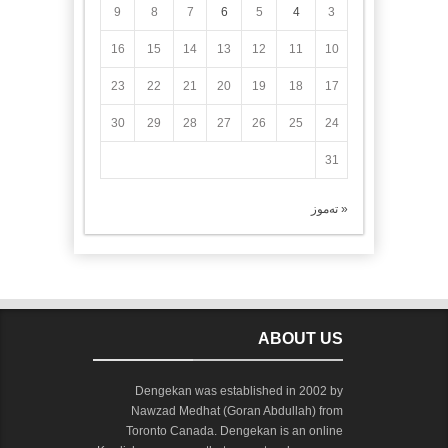
9
8
7
6
5
4
3
16
15
14
13
12
11
10
23
22
21
20
19
18
17
30
29
28
27
26
25
24
31
« تەموز
ABOUT US
Dengekan was established in 2002 by
Nawzad Medhat (Goran Abdullah) from
Toronto Canada. Dengekan is an online