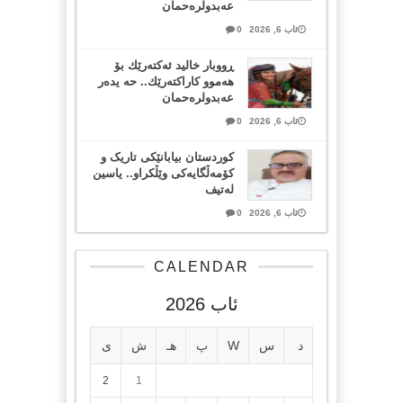
عەبدولرەحمان
ئاب 6, 2026
0
ڕووبار خالید ئەكتەرێك بۆ
هەموو كاراكتەرێك.. حه یدەر
عەبدولرەحمان
ئاب 6, 2026
0
کوردستان بیابانێکی تاریک و
کۆمەڵگایەکی وێڵکراو.. یاسین
لەتیف
ئاب 6, 2026
0
CALENDAR
ئاب 2026
د
س
W
پ
هـ
ش
ی
2
1