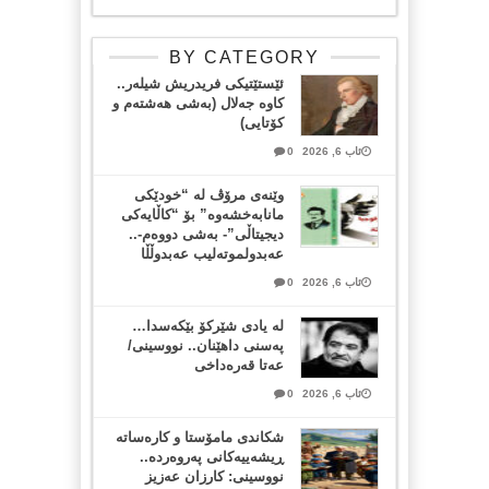
BY CATEGORY
ئێستێتیکی فریدریش شیلەر..
کاوە جەلال (بەشی هەشتەم و
کۆتایی)
ئاب 6, 2026
0
وێنەی مرۆڤ لە “خودێکی
مانابەخشەوە” بۆ “کاڵایەکی
دیجیتاڵی”- بەشی دووەم-..
عەبدولموتەلیب عەبدوڵڵا
ئاب 6, 2026
0
لە یادی شێرکۆ بێکەسدا…
پەسنی داهێنان.. نووسینی/
عەتا قەرەداخی
ئاب 6, 2026
0
شکاندی مامۆستا و کارەساتە
ڕیشەییەکانی پەروەردە..
نووسینی: کارزان عەزیز