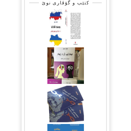
کتێب و گۆڤاری نوێ