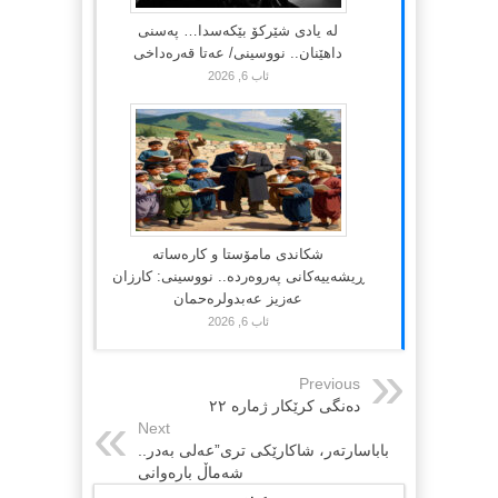
لە یادی شێرکۆ بێکەسدا… پەسنی
داهێنان.. نووسینی/ عەتا قەرەداخی
ئاب 6, 2026
شکاندی مامۆستا و کارەساتە
ڕیشەییەکانی پەروەردە.. نووسینی: کارزان
عەزیز عەبدولرەحمان
ئاب 6, 2026
Previous
دەنگی کرێکار ژمارە ٢٢
Next
باباسارتەر، شاکارێکی تری”عەلی بەدر..
شەماڵ بارەوانی