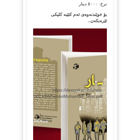
نرخ: ٥٠٠٠ دینار
بۆ خوێندنەوەی ئەم کتێبە کلیکی
ئێرەبکەن..
https://dengekan.info/wp-
content/uploads/2021/06/SimkoMuhamad_Shar.pdf