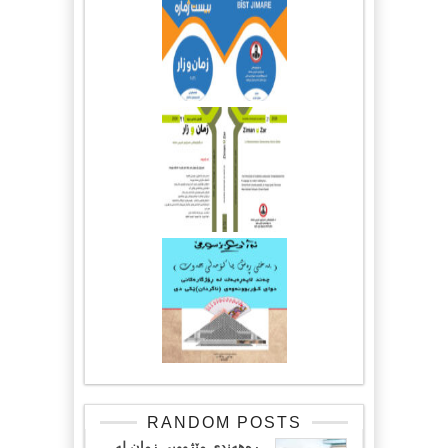
RANDOM POSTS
ڕەهەندی مێژوویی زمان لە