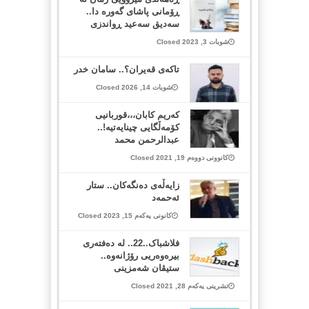
ڕۆمانی پاشای گەورە دا..
سەدیق سەعید ڕواندزی
شوبات 3, 2023 Closed
تاكەی قەیران؟.. سامان خدر
شوبات 14, 2026 Closed
کەریم کابان،،،قوربانیی
کۆمەڵگایی چینایەتیە!..
عبدالرحمن محمد
کانوونی دووەم 19, 2021 Closed
زایەڵەی دەنگەكان.. ستار
ئەحمەد
کانونی یەکەم 15, 2023 Closed
فلاشباک..22.. لە دەفتەری
بیرەوەریی رۆژانەوە..
ستیڤان شەمزینی
تشرینی یەکەم 28, 2021 Closed