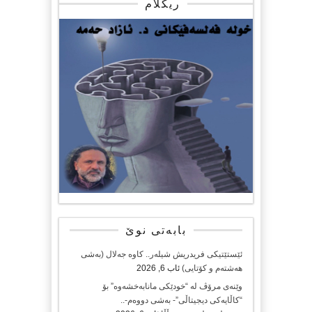
ریکلام
بابەتی نوێ
ئێستێتیکی فریدریش شیلەر.. کاوە جەلال (بەشی
هەشتەم و کۆتایی)
ئاب 6, 2026
وێنەی مرۆڤ لە “خودێکی مانابەخشەوە” بۆ
“کاڵایەکی دیجیتاڵی”- بەشی دووەم-..