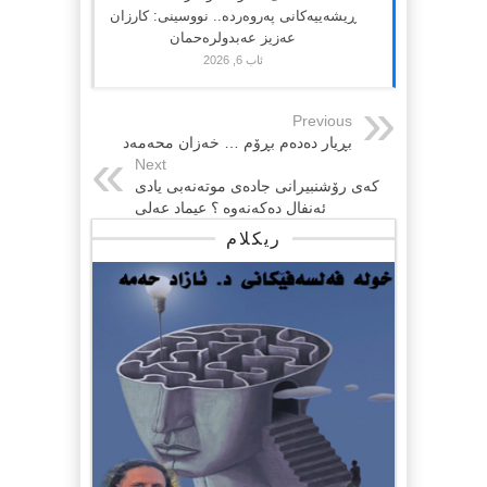
ڕیشەییەکانی پەروەردە.. نووسینی: کارزان
عەزیز عەبدولرەحمان
ئاب 6, 2026
Previous
بڕیار ده‌ده‌م بڕۆم … خه‌زان محه‌مه‌د
Next
كه‌ی رۆشنبیرانی جاده‌ی موته‌نه‌بی یادی
ئه‌نفال ده‌كه‌نه‌وه‌ ؟ عیماد عه‌لی
ریکلام