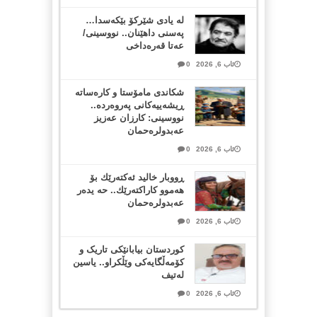
لە یادی شێرکۆ بێکەسدا…
پەسنی داهێنان.. نووسینی/
عەتا قەرەداخی
ئاب 6, 2026
0
شکاندی مامۆستا و کارەساتە
ڕیشەییەکانی پەروەردە..
نووسینی: کارزان عەزیز
عەبدولرەحمان
ئاب 6, 2026
0
ڕووبار خالید ئەكتەرێك بۆ
هەموو كاراكتەرێك.. حه یدەر
عەبدولرەحمان
ئاب 6, 2026
0
کوردستان بیابانێکی تاریک و
کۆمەڵگایەکی وێڵکراو.. یاسین
لەتیف
ئاب 6, 2026
0