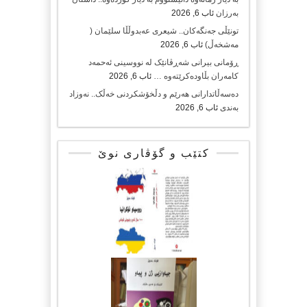
بەرزان
ئاب 6, 2026
تونێڵی جەنگەکان.. شیعری عەبدوڵڵا سلێمان (
مەشخەڵ)
ئاب 6, 2026
ڕۆمانی بیرانی شەڕڤانێک لە نووسینی ئەحمەد
کامەران بڵاودەکرێتەوە …
ئاب 6, 2026
دەسەڵاتدارانی هەرێم و دڵخۆشکردنی خەڵک.. نەوزاد
بەندی
ئاب 6, 2026
کتێب و گۆڤاری نوێ