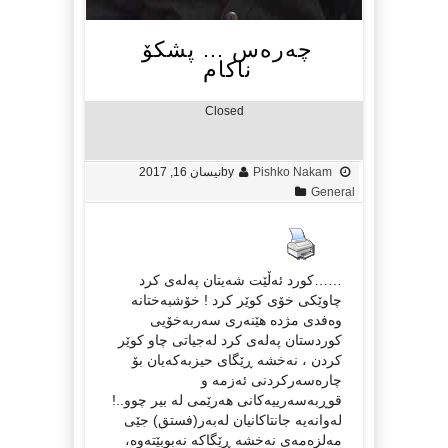
چەرەس … پشکۆ
ناکام
Closed
Pishko Nakam
by
نیسان 16, 2017
General
……کورد ئەڵێت شەیتان پەلەی کرد
چاوێکی خۆی کوێر کرد ! خۆشبەختانە
وەفدی مژدە هێنەری سەربەخۆیی
کوردستان پەلەی کرد لەجیاتی چاو کوێر
کردن ، نەخشە ڕێگای حیزبەکەیان بۆ
چارەسەرکردنی ئەزمە و
قوڕبەسەرییەکانی هەرێمی لە بیر چوو..!
لەوانەیە جانتاکانیان لەبەر(فستق) جێی
مەلزەمەی نەخشە ڕێگاکە نەبوبێتەوە،