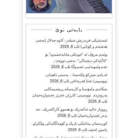
بابەتی نوێ
ئێستێتیکی فریدریش شیلەر.. کاوە جەلال (بەشی
هەشتەم و کۆتایی)
ئاب 6, 2026
وێنەی مرۆڤ لە “خودێکی مانابەخشەوە” بۆ
“کاڵایەکی دیجیتاڵی”- بەشی دووەم-..
عەبدولموتەلیب عەبدوڵڵا
ئاب 6, 2026
لە یادی شێرکۆ بێکەسدا… پەسنی داهێنان..
نووسینی/ عەتا قەرەداخی
ئاب 6, 2026
شکاندی مامۆستا و کارەساتە ڕیشەییەکانی
پەروەردە.. نووسینی: کارزان عەزیز عەبدولرەحمان
ئاب 6, 2026
ڕووبار خالید ئەكتەرێك بۆ هەموو كاراكتەرێك.. حه
یدەر عەبدولرەحمان
ئاب 6, 2026
کوردستان بیابانێکی تاریک و کۆمەڵگایەکی وێڵکراو..
یاسین لەتیف
ئاب 6, 2026
بە دیار زمانەوە دانیشتووم بە دیار کوردەوە.. داستان