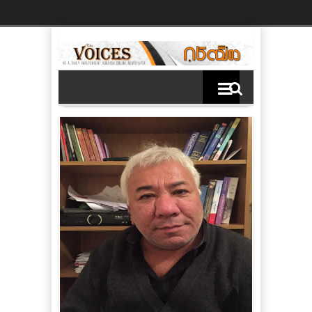
Ski
t
th
conten