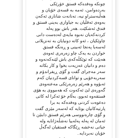
چونکە وەفدەکە فستق خۆرێکی
بەردەوامن، ئەمە بە قسەی خۆیان و
هەڵبەستراو نیە، تەنانەت شانازی ئەکەن
بەوەی ئەقڵیان بە جیاوازی بەینی فستق و
فندق ئەشکێت..هەر باش بوو پەلە
کردنەکەیان نەبوە مایەی لەدەست دانی
چاوێکیان ، ئەو کاتە دونیایان بە تەنزیلاتی
لەسەیا پەنجا ئەبینی و ڕەنگە فستق
خواردن بە یەک چاو زەرەری ئەوەی
هەبێت کە توێکڵەکەی باش لێنەکەنەوە و
دەم و دانیان عەزیەت بخوا و کار بکاتە
سەر مەجرای گفت و گۆی ڕیفراندۆم و
سەربەخۆیی و توانای قسەکردنیان کەم
ئەبۆوە و هەرێم زەرەرێکی مەعنەوەی
گەورەی لێ ئەکەوت کە هەمووی بە هۆی
فستقەوە ئەبوو، بەڵام خۆ ئەکرا لە کاتی
دەعوەت کردنی وەفدەکە بە برا
پارتیەکانیان بوتایە کە لەسەر مێزی گفت
و گۆی چارەنووسی هەرێم فستق دابنێن تا
ئەمان لە پەلە پەلەییا نەشڵەژانایە ولە
جیاتی نەخشە ڕێگاکە فستقیان لەگەڵ
خۆیان نەبردایە..