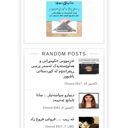
RANDOM POSTS
ئەزموونی حکومڕانی و
هەڵوێستەیەک لەسەر پرسی
ڕیفراندۆم لە کوردستانی
باشوور
تەموز 14, 2017 Closed
دینبازو سیاسەتباز… سانا
ئامانج ئەحمەد
تەموز 9, 2022 Closed
غە ریب …. فروغی فروغ زاد
ئاب 7, 2017 Closed