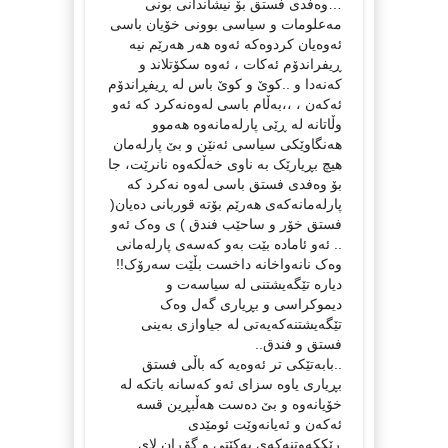
…وەفدی فستق بۆ نیشاندانی بونی
مەعلومات و سیاسی بوونی خۆیان باسی
ئەوەیان کردوەکە ئەوە هەر هەرێم نیە
ڕیفراندۆم ئەکات ، ئەوە سکۆتلاند و
کەنەدا و ..کوێ و کوێ باس لە ڕیفڕاندۆم
ئەکەن ، ،،بەڵام باسی لەوەنەکرد کە ئەو
وڵاتانە لە ڕێی پارلەمانەوە هەموو
هەنگاوێکی سیاسی ئەنێن و بێ پارلەمان
هیچ بڕیارێک بە ناوی خەڵکەوە نانرێت، جا
بۆ وەفدی فستق باسی لەوە نەکرد کە
پارلەمانەکەی هەرێم بۆتە قوربانی دەیان(
فستق خۆر و ساحێب فندق ) ی وەک ئەو
.. ئەو ئامادە بێت بەو کەسەی پارلەمانی
وەک نانەواخانە داخست بڵێت سەرۆک!!
دیارە تێگەیشتنی لە سیاسەت و
دیموکراسی و بڕیاری گەل وەک
تێگەیشتنەکەیەتی لە جیاوازی بەینی
فستق و فندق..
..بابەتێکی تر ئەوەیە کە باڵی فستق
بڕیاری یاوە سزای ئەو کەسانە باتکە لە
خۆیانەوە و بێ دەست هەڵبڕین قسە
ئەکەن و ئەیانەوێت ئومێدی
ڕێککەوتنەکەی یەکێتی و گۆڕان لای