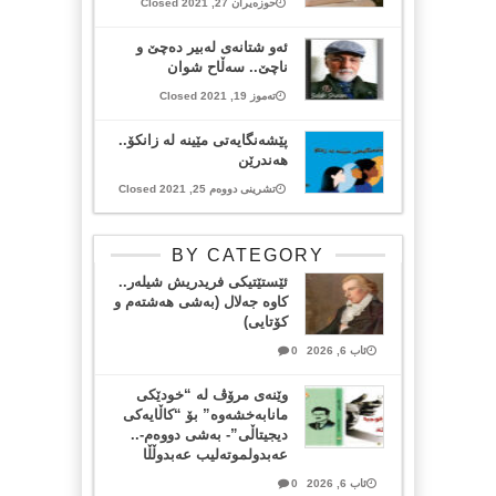
حوزەیران 27, 2021 Closed
ئه‌و شتانه‌ی له‌بیر ده‌چێ‌ و
ناچێ‌.. سه‌ڵاح شوان
تەموز 19, 2021 Closed
پێشەنگایەتی مێینە لە زانکۆ..
ھەندرێن
تشرینی دووەم 25, 2021 Closed
BY CATEGORY
ئێستێتیکی فریدریش شیلەر..
کاوە جەلال (بەشی هەشتەم و
کۆتایی)
ئاب 6, 2026
0
وێنەی مرۆڤ لە “خودێکی
مانابەخشەوە” بۆ “کاڵایەکی
دیجیتاڵی”- بەشی دووەم-..
عەبدولموتەلیب عەبدوڵڵا
ئاب 6, 2026
0