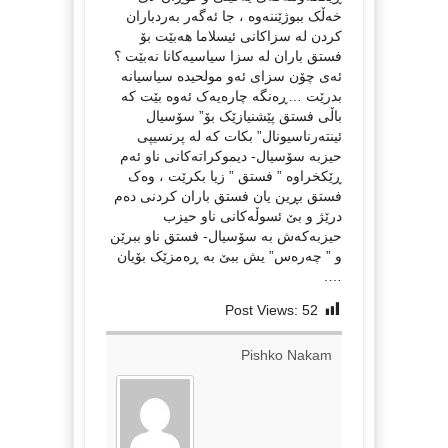
خەڵک ببوژێننەوە ، جا ئەگەر بەردباران
کردن لە سزاکانی ئیسلاما هەبێت بۆ
فستق باران لە سزا سیاسیەکانا نەبێت ؟
ئەی چۆن سزای ئەو مولحیدە سیاسیانە
بدرێت …ڕەنگە چارەیەک ئەوە بێت کە
باڵی فستق پێشنیازێک بۆ” سۆسیال
ئینتەرناسیونال” بکات کە لە پرنسیپی
حیزبە سۆسیال- دیموکراتەکانی ناو ئەم
ڕێکخراوە ” فستق ” زیا بکرێت ، وەک
فستق بڕین یان فستق باران کردنی دەم
درێژ و بێ ئسوڵەکانی ناو حیزب
حیزبەکەش بە سۆسیال- فستق ناو ببرێن
و ” چەرەس” یش ببێ بە ڕەمزێک بۆیان
….
Post Views:
52
Pishko Nakam