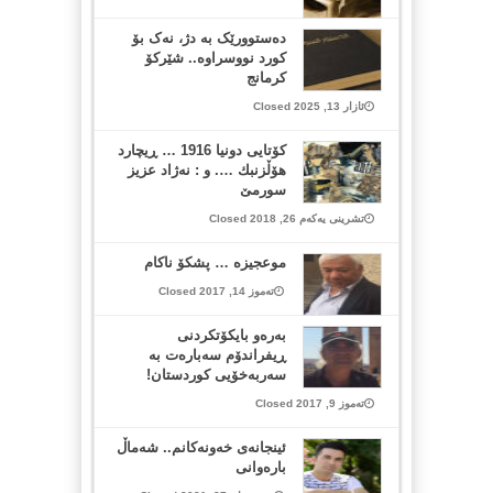
دەستوورێک بە دژ، نەک بۆ
کورد نووسراوە.. شێرکۆ
کرمانج
ئازار 13, 2025 Closed
كۆتایی دونیا 1916 … ڕیچارد
هۆڵزنبك …. و : نه‌ژاد عزیز
سورمێ
تشرینی یەکەم 26, 2018 Closed
موعجیزە … پشکۆ ناکام
تەموز 14, 2017 Closed
بەرەو بایکۆتکردنی
ڕیفراندۆم سەبارەت بە
سەربەخۆیی کوردستان!
تەموز 9, 2017 Closed
ئینجانەی خەونەکانم.. شەماڵ
بارەوانی