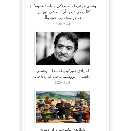
وێنەی مرۆڤ لە “خودێکی مانابەخشەوە” بۆ
“کاڵایەکی دیجیتاڵی”- بەشی دووەم-..
عەبدولموتەلیب عەبدوڵڵا
ئاب 6, 2026
لە یادی شێرکۆ بێکەسدا… پەسنی
داهێنان.. نووسینی/ عەتا قەرەداخی
ئاب 6, 2026
شکاندی مامۆستا و کارەساتە