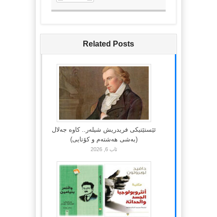
Related Posts
ئێستێتیکی فریدریش شیلەر.. کاوە جەلال
(بەشی هەشتەم و کۆتایی)
ئاب 6, 2026