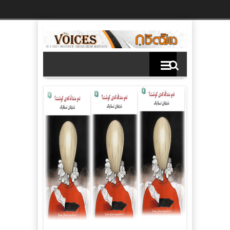
Ski
t
th
conten