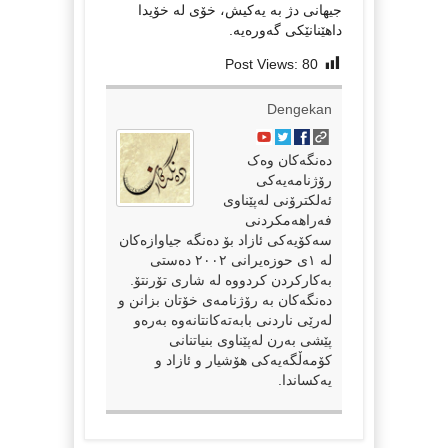
جیهانی دژ بە یەکیش، خۆی لە خۆیدا
داهێنانێکی گەورەیە.
Post Views:
80
Dengekan
دەنگەکان وەک
رۆژنامەیەکی
ئەلکترۆنی لەپێناوی
فەراهەمکردنی
سەکۆیەکی ئازاد بۆ دەنگە جیاوازەکان
لە ١ی حوزەیرانی ٢٠٠٢ دەستی
بەکارکردن کردووە لە شاری تۆرنتۆ.
دەنگەکان بە رۆژنامەی خۆتان بزانن و
لەرێی ناردنی بابەتەکانتانەوە بەرەو
پێشی بەرن لەپێناوی بنیاتنانی
کۆمەڵگەیەکی هۆشیار و ئازاد و
یەکساندا.