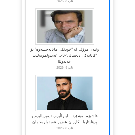
ئاب 8, 2026
وێنەی مرۆڤ لە “خودێکی مانابەخشەوە” بۆ
“کاڵایەکی دیجیتاڵی”-3-.. عەبدولموتەلیب
عەبدوڵڵا
ئاب 8, 2026
فاشیزم، مۆدێرنە، لیبراڵیزم، ئیمپریالیزم و
پرۆلیتاریا.. کارزان عەزیز عەبدولرەحمان
ئاب 8, 2026