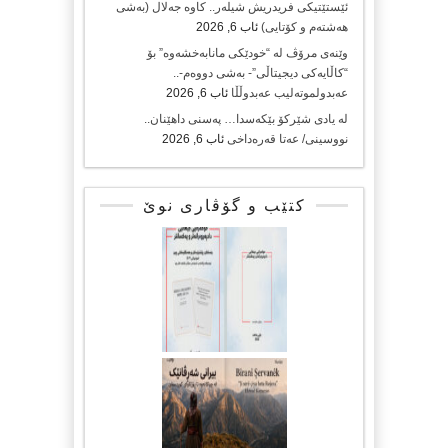
ئێستێتیکی فریدریش شیلەر.. کاوە جەلال (بەشی
هەشتەم و کۆتایی)
ئاب 6, 2026
وێنەی مرۆڤ لە “خودێکی مانابەخشەوە” بۆ
“کاڵایەکی دیجیتاڵی”- بەشی دووەم-..
عەبدولموتەلیب عەبدوڵڵا
ئاب 6, 2026
لە یادی شێرکۆ بێکەسدا… پەسنی داهێنان..
نووسینی/ عەتا قەرەداخی
ئاب 6, 2026
کتێب و گۆڤاری نوێ