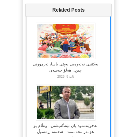
Related Posts
یەکێتیی نەتەوەیی بەپێی یاسا، ئەزموونی
چین.. هەڵۆ حەسەن
ئاب 8, 2026
نەخوێندنەوە یان تێنەگەیشتن.. وەڵام بۆ
هۆمەر محەممەد.. ئەحمەد ڕەسوڵ