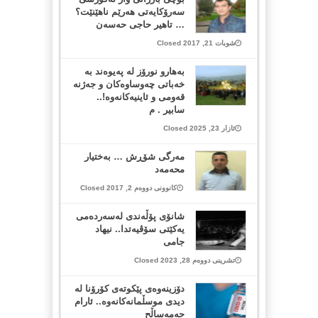
سەرۆکایەتی هەرێم ناهێنێت؟
… تاهیر حاجی حەسەن
شوبات 21, 2017 Closed
بەهارو نورۆز لە پەیوەند بە
خەباتی چەوساوەکان و جەژنە
قەومی و ئاینیەکانەوە!..
سابیر . م
ئازار 23, 2025 Closed
مه‌رگی شۆڕش … به‌ختیار
محه‌مه‌د
کانوونی دووەم 2, 2017 Closed
شانۆی پۆڵەندی لەسەردەمی
یەکێتی سۆڤیەتدا.. نیهاد
جامی
تشرینی دووەم 28, 2023 Closed
دۆزینه‌وه‌ی پێكوته‌ی كۆرۆنا له‌
دیدی موسڵمانه‌كانه‌وه‌.. ئارام
حەمەساڵح