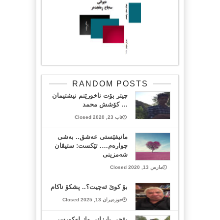
RANDOM POSTS
چیتر بۆت ناخورێنم نیشتیمان
… کۆشش محمد
ئاب 23, 2020 Closed
مانیفێستی عەشق.. بەشی
چوارەم…. تێکست: ستیڤان
شەمزینی
مارس 13, 2020 Closed
بۆ کوێ ئەچیت؟.. پشکۆ ناکام
حوزەیران 13, 2025 Closed
بۆچی بارزانی واز لەکورسی