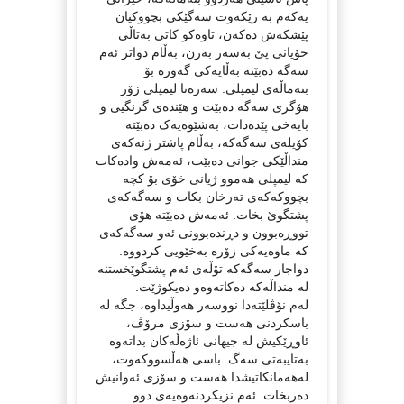
یەکەم بە رێکەوت سەگێکی بچووکیان
پێشکەش دەکەن، تاوەکو کاتی بەتاڵی
خۆیانی پێ بەسەر بەرن، بەڵام دواتر ئەم
سەگە دەبێتە بەڵایەکی گەورە بۆ
بنەماڵەی لیمپلی. سەرەتا لیمپلی زۆر
هۆگری سەگە دەبێت و هێندەی گرنگیی و
بایەخی پێدەدات، بەشێوەیەک دەبێتە
کۆیلەی سەگەکە، بەڵام پاشتر ژنەکەی
منداڵێکی جوانی دەبێت، ئەمەش وادەکات
کە لیمپلی هەموو ژیانی خۆی بۆ کچە
بچووکەکەی تەرخان بکات و سەگەکەی
پشتگوێ بخات. ئەمەش دەبێتە هۆی
تووڕەبوون و دڕندەبوونی ئەو سەگەکەی
کە ماوەیەکی زۆرە بەخێویی کردووە.
دواجار سەگەکە تۆڵەی ئەم پشتگوێخستنە
لە منداڵەکە دەکاتەوەو دەیکوژێت.
لەم نۆڤلێتەدا نووسەر هەوڵیداوە، جگە لە
باسکردنی هەست و سۆزی مرۆڤ،
ئاوڕێکیش لە جیهانی ئاژەڵەکان بداتەوە
بەتایبەتی سەگ. باسی هەڵسووکەوت،
لەهەمانکاتیشدا هەست و سۆزی ئەوانیش
دەربخات. ئەم نزیکردنەوەیەی دوو