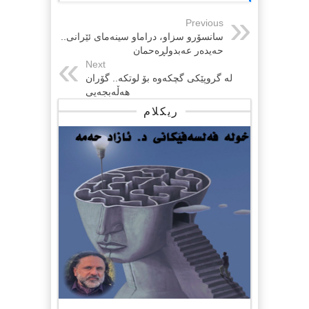
Previous
سانسۆرو سزاو، دراماو سینەمای ئێرانی..
حەیدەر عەبدولڕەحمان
Next
لە گروپێکی گچکەوە بۆ لوتکە.. گۆران
هەڵەبجەیی
ریکلام