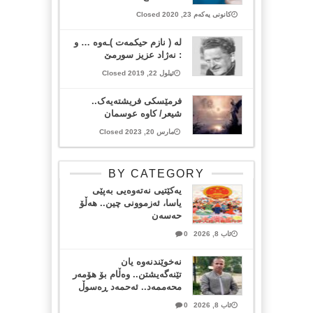
کانونی یەکەم 23, 2020 Closed
له‌ ( نازم حیكمەت )ـه‌وه‌ … و
: نه‌ژاد عزیز سورمێ
ئیلول 22, 2019 Closed
فرمێسکی فریشتەیەک..
شیعر/ کاوە عوسمان
مارس 20, 2023 Closed
BY CATEGORY
یەکێتیی نەتەوەیی بەپێی
یاسا، ئەزموونی چین.. هەڵۆ
حەسەن
ئاب 8, 2026
0
نەخوێندنەوە یان
تێنەگەیشتن.. وەڵام بۆ هۆمەر
محەممەد.. ئەحمەد ڕەسوڵ
ئاب 8, 2026
0