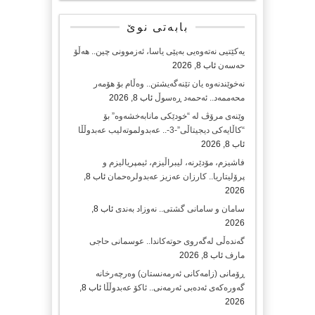
بابەتی نوێ
یەکێتیی نەتەوەیی بەپێی یاسا، ئەزموونی چین.. هەڵۆ
حەسەن
ئاب 8, 2026
نەخوێندنەوە یان تێنەگەیشتن.. وەڵام بۆ هۆمەر
محەممەد.. ئەحمەد ڕەسوڵ
ئاب 8, 2026
وێنەی مرۆڤ لە “خودێکی مانابەخشەوە” بۆ
“کاڵایەکی دیجیتاڵی”-3-.. عەبدولموتەلیب عەبدوڵڵا
ئاب 8, 2026
فاشیزم، مۆدێرنە، لیبراڵیزم، ئیمپریالیزم و
پرۆلیتاریا.. کارزان عەزیز عەبدولرەحمان
ئاب 8,
2026
سامان و سامانی گشتی.. نەوزاد بەندی
ئاب 8,
2026
گەندەڵی لەگەروی حوتەکاندا.. عوسمانی حاجی
مارف
ئاب 8, 2026
ڕۆمانی (زامه‌كانی ئەرمەنستان) وه‌رچه‌رخانه‌
گه‌وره‌كه‌ی ئه‌ده‌بی ئه‌رمه‌نی.. ئاكۆ عه‌بدوڵڵا
ئاب 8,
2026