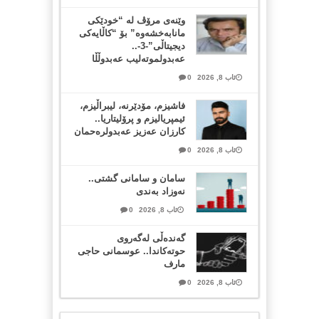
وێنەی مرۆڤ لە “خودێکی
مانابەخشەوە” بۆ “کاڵایەکی
دیجیتاڵی”-3-..
عەبدولموتەلیب عەبدوڵڵا
ئاب 8, 2026
0
فاشیزم، مۆدێرنە، لیبراڵیزم،
ئیمپریالیزم و پرۆلیتاریا..
کارزان عەزیز عەبدولرەحمان
ئاب 8, 2026
0
سامان و سامانی گشتی..
نەوزاد بەندی
ئاب 8, 2026
0
گەندەڵی لەگەروی
حوتەکاندا.. عوسمانی حاجی
مارف
ئاب 8, 2026
0