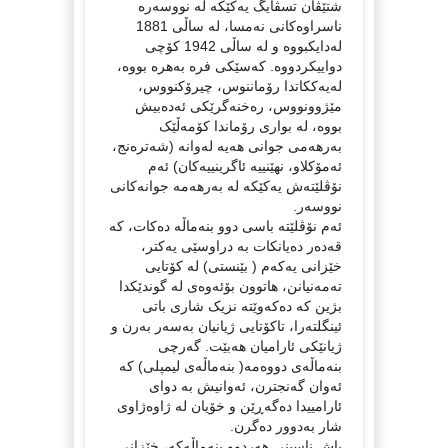
شتێڤان تسڤایگ یەکێکە لە نووسەرە
ناسراوەکانی نەمسا، لە ساڵی 1881
لەدایکبووە و لە ساڵی 1942 کۆچی
دواییکردووە. کەسێکی فرە بەهرە بووە،
لەیەککاتدا رۆماننوس، چیرۆکنووس،
مێژوونووس، رەخنەگرێکی ئەدەبیش
بووە، لە بواری رۆماندا کۆمەڵێک
بەرهەمی جوانی هەیە لەوانە (شەترەنج،
ئەمۆکلاو، نهێنییە ئاگرینییەکان) ئەم
نۆڤلێتەش یەكێكە لە بەرهەمە جوانەکانی
نووسەر.
ئەم نۆڤلێتە باسی دوو بنەماڵە دەکات، کە
قەدەر دەیانکات بە دراوسێی یەکتر،
خێزانی یەکەم ( بێنستی) لە کۆتایی
تەمەنیانن، هاتوون بۆئەوەی لە گوندێکدا
بژین کە دەکەوێتە نزیک شاری باتی
ئینگلتەرا، تاکۆتایی ژیانیان بەسەر بەرن و
ژیانێکی ئارامیان هەبێت. گەرچی
بنەماڵەی دووەمە( بنەماڵەی لیمپلی) کە
ئەوان گەنجترن، ئەوانیش بە دوای
ئارامییدا دەگەڕێن و خۆیان لە ژاوەژاوی
شار بەدوور دەگرن.
پاش ناسینی هەردوو بنەماڵەکە، خێزانی