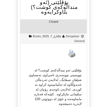
نۆڤلێتی (ئەو
منداڵەکەی کوشت؟)
بڵاوکرایەوە
Closed
Dengekan
by
ئازار 7, 2025
,
Books
General
نۆڤلێتی ئەو منداڵەکەی کوشت؟ لە
نووسینی نووسەری ناسراوی نەمساوی
شتێڤان تسڤایگ، لەلایەن ئەردەڵان
عەبدوڵڵاوە لە ئەڵمانییەوە کراوە بە
کوردی، لەلایەن ناوەندی رۆمان لە
سلێمانی چاپکراوە.. کتێبەکە قەبارە
مامناوەندە و خۆی لە دووتوێی 100
لاپەڕە دەبینێتەوە.