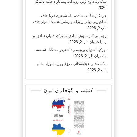
دەکەونە داوی ژیرەزۆڵەکانەوە.. ئازاد حەمە
ئاب 2,
2026
جوانکارییەکانی سادەیی لە شیعری فریا جاف…
شاعیریی ژیانی ڕۆژانە و زمانی هەست.. نزار جاف
ئاب 2, 2026
رۆمـانی “پارشـێوی مـاری سـیر”ی جـوان قـادۆ.. و.
رەزا شـوان
ئاب 2, 2026
تورکیا لەنێوان پڕۆسەی ئاشتی و جەنگدا.. ئەحمەد
کامەران
ئاب 2, 2026
پەکخستنی قۆناغەکانی مرۆڤبوون.. نەوزاد بەندی
ئاب 2, 2026
کتێب و گۆڤاری نوێ