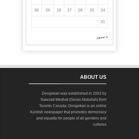
30
29
28
27
26
25
24
31
« تەموز
ABOUT US
Dengekan was established in 2002 by
Nawzad Medhat (Goran Abdullah) from
Toronto Canada. Dengekan is an online
Kurdish newspaper that promotes democracy
and equality for people of all genders and
cultures.