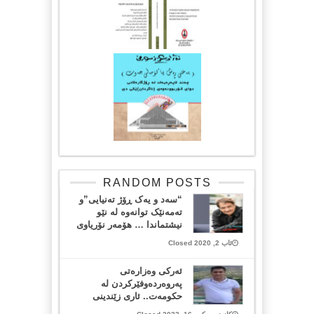
RANDOM POSTS
“سەد و یەک ڕۆژ تەنیایی”و
تەمەنێک توانەوە لە نێو
نیشتماندا … هۆمەر نۆریاوی
ئاب 2, 2020 Closed
ئەرکى وەزارەتى
پەروەردەوفێرکردن لە
حکومەت.. ئارى زێندینى