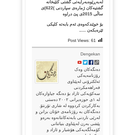
له‌به‌ڕێوه‌به‌رایه‌تی گشتی كتێبخانه‌
گشتیه‌كان ژماره‌ی سپاردنی )622)ی
ساڵی 2015ی پێ دراوه‌
بۆ خوێندکەوەی ئەم بابەتە کلیکی
ئێرەبکەن …..
Post Views:
61
Dengekan
دەنگەکان وەک
رۆژنامەیەکی
ئەلکترۆنی لەپێناوی
فەراهەمکردنی
سەکۆیەکی ئازاد بۆ دەنگە جیاوازەکان
لە ١ی حوزەیرانی ٢٠٠٢ دەستی
بەکارکردن کردووە لە شاری تۆرنتۆ.
دەنگەکان بە رۆژنامەی خۆتان بزانن و
لەرێی ناردنی بابەتەکانتانەوە بەرەو
پێشی بەرن لەپێناوی بنیاتنانی
کۆمەڵگەیەکی هۆشیار و ئازاد و