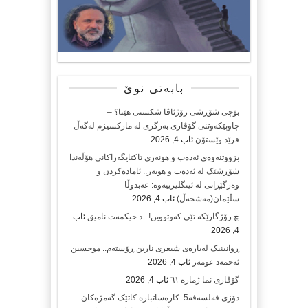
بابەتی نوێ
بۆچی شۆڕشی رۆژئاڤا شکستی هێنا؟ –
چاوپێکەوتنی گۆڤاری بەرگری لە مارکسیزم لەگەڵ
فرێد وێستۆن
ئاب 4, 2026
بزووتنەوەی ئەدەب و هونەری تاکتایگەراکانی هۆڵەندا
شۆڕشێک لە ئەدەب و هونەر.. ئامادەکردن و
وەرگێڕانی لە ئینگلیزییەوە: عەبدوڵا
سڵێمان(مەشخەڵ)
ئاب 4, 2026
چ رۆژگارێکە تێی کەوتووین!.. د.حیکمەت نامیق
ئاب
4, 2026
ڕوانینیک لەبارەى شیعرى نارین ڕۆستەم.. موحسین
ئەحمەد عومەر
ئاب 4, 2026
گۆڤاری نما ژمارە ٦١
ئاب 4, 2026
دۆزی فەلسەفە5: کارەساتبارە کاتێک گەمژەکان