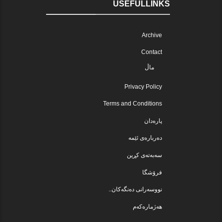
USEFULLINKS
Archive
Contact
ماڵ
Privacy Policy
Terms and Conditions
پارەدان
دەربارەی ئێمە
سەبەتەی کڕین
فرۆشگا
نووسەرانی دەنگەکان..
هەژمارەکەم