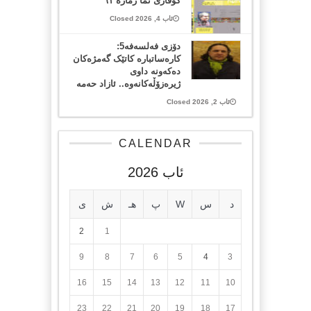
گۆڤاری نما ژمارە ٦١
ئاب 4, 2026 Closed
دۆزی فەلسەفە5:
کارەساتبارە کاتێک گەمژەکان
دەکەونە داوی
ژیرەزۆڵەکانەوە.. ئازاد حەمە
ئاب 2, 2026 Closed
CALENDAR
ئاب 2026
د
س
W
پ
هـ
ش
ی
2
1
9
8
7
6
5
4
3
16
15
14
13
12
11
10
23
22
21
20
19
18
17