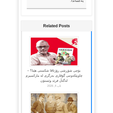
یەکساندا.
Related Posts
بۆچی شۆڕشی رۆژئاڤا شکستی هێنا؟ –
چاوپێکەوتنی گۆڤاری بەرگری لە مارکسیزم
لەگەڵ فرێد وێستۆن
ئاب 4, 2026