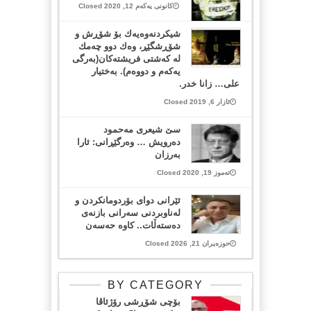
کانونی یەکەم 12, 2020 Closed
شیكردنه‌وه‌یه‌ك بۆ شۆڕش و
شۆڕشگێڕ، وه‌ك دوو چه‌مك
له‌ كه‌شتی فریشته‌كان(به‌رگی
یه‌كه‌م و دووه‌م). به‌ختیار
علی… زانا خدر.
ئازار 6, 2019 Closed
سێ شیعری مەحمود
دەرویش … وەرگێڕانی: ئارا
بەرزان
تەموز 19, 2020 Closed
ئێرانی دوای بۆردومانکردن و
لەناوبردنی سەرانی بازنەی
دەستەڵات.. کاوە حەسەن
حوزەیران 21, 2026 Closed
BY CATEGORY
بۆچی شۆڕشی رۆژئاڤا