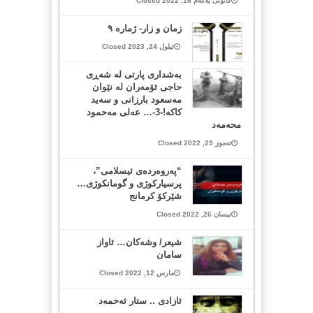
کانونی یەکەم 16, 2022 Closed
زمان و زار- ژمارە ٩
ئیلول 24, 2023 Closed
بەشداری پارتی لە شەڕی
حاجی ئۆمەران لە نێوان
مەسعود بارزانی و سەید
كاكە!-3-… عەلی مەحمود
محەمەد
تەموز 29, 2022 Closed
“پەروەردەی ئیسلامی”،
پرسیارکوژی‎ ‎‏‌و گومانکوژی…
شێرکۆ کرمانج
نیسان 26, 2022 Closed
شیعر/ وشەکان… ئاواز
سامان
مارس 12, 2022 Closed
ئازادى .. ستار ئه‌حمه‌د