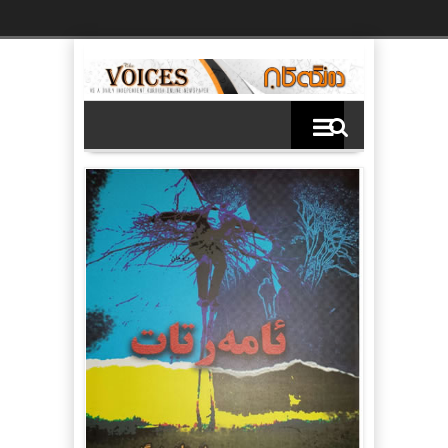
Ski
t
th
conten