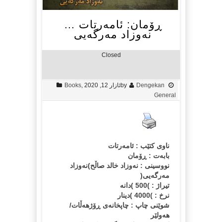
ڕۆمان: ئامەرتات …
نەوزاد مەرگەیی
Closed
Dengekan
by
ئازار 12, 2020
,
Books
General
ناوی كتێب : ئامه‌رتات
بابه‌ت : ڕۆمان
نووسینی : نه‌وزاد خالد صاڵح)نه‌وزاد
مه‌رگه‌یی(
تیراژ : )500 )دانه‌
نرخ : )4000 )دینار
شوێنی چاپ : چاپخانه‌ی ڕۆژهه‌ڵات/
هه‌ولێر