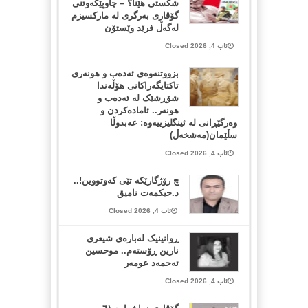
شکستی هێنا؟ – چاوپێکەوتنی
گۆڤاری بەرگری لە مارکسیزم
لەگەڵ فرێد وێستۆن
ئاب 4, 2026 Closed
بزووتنەوەی ئەدەب و هونەری
تاکتایگەراکانی هۆڵەندا
شۆڕشێک لە ئەدەب و
هونەر.. ئامادەکردن و
وەرگێڕانی لە ئینگلیزییەوە: عەبدوڵا
سڵێمان(مەشخەڵ)
ئاب 4, 2026 Closed
چ رۆژگارێکە تێی کەوتووین!..
د.حیکمەت نامیق
ئاب 4, 2026 Closed
ڕوانینیک لەبارەى شیعرى
نارین ڕۆستەم.. موحسین
ئەحمەد عومەر
ئاب 4, 2026 Closed