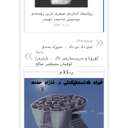
ڕوانینیک لەبارەى شیعرى نارین ڕۆستەم..
موحسین ئەحمەد عومەر
ئاب 4, 2026
Previous
ئەی داد بێ داد … نەوزاد بەندی
Next
کۆرۆنا و بەرپرسیارێتی تاک … پارێزەر/
لوقمان مصطفی صالح
ریکلام