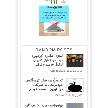
RANDOM POSTS
لەدژی جیاکاری کولتووری..
دیمانەی خەلیل کەیوان
لەگەڵ حەمید تەقوایی
حوزەیران 19, 2023 Closed
كە هەڵەبجە خنكا، كۆمەڵگەی
نێودەوڵەتی لە خەوێكی
قوڵدابوون.. سەلام عومەر
ئازار 17, 2023 Closed
وونبونێکی جوان.. شیعر/ کاوە