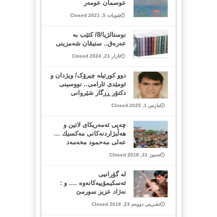
عوسمان عومەر
شوبات 5, 2021 Closed
نوستالژیا/8/ کتێب بە
عەرەق.. ستیڤان شەمزینی
ئازار 21, 2024 Closed
دوو کورتیلە چیرۆک/ ویژدان و
ئومێدی ئارامی.. نووسینی
دکتۆر ڕزگار شێروانی
مارس 1, 2025 Closed
چەپی ئەمەریكای لاتین و
هەڵبژاردنەكانی مەكسیك …
عەلی مەحمود محەمەد
تەموز 31, 2018 Closed
لە گۆرانیی
ئەسكیمۆییەكانەوە …. و :
نه‌ژاد عزیز سورمێ
تشرینی دووەم 23, 2018 Closed