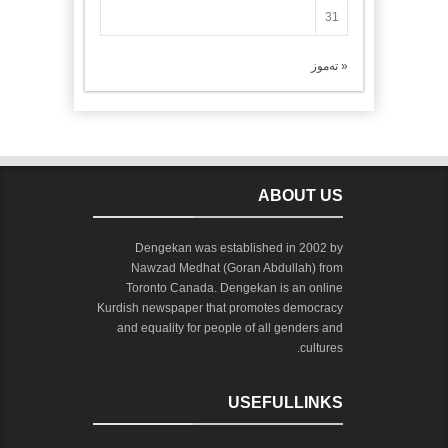
31
« تەموز
ABOUT US
Dengekan was established in 2002 by
Nawzad Medhat (Goran Abdullah) from
Toronto Canada. Dengekan is an online
Kurdish newspaper that promotes democracy
and equality for people of all genders and
cultures.
USEFULLINKS