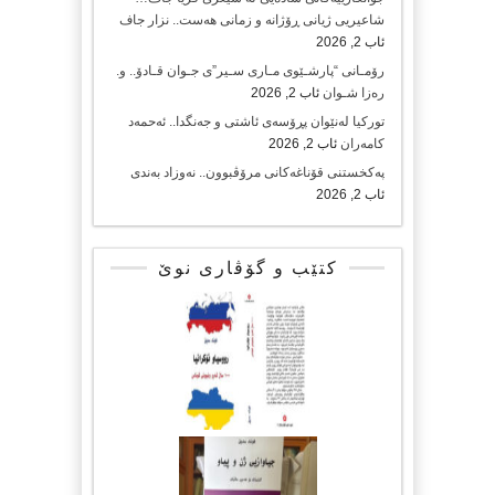
شاعیریی ژیانی ڕۆژانە و زمانی هەست.. نزار جاف
ئاب 2, 2026
رۆمـانی “پارشـێوی مـاری سـیر”ی جـوان قـادۆ.. و.
رەزا شـوان
ئاب 2, 2026
تورکیا لەنێوان پڕۆسەی ئاشتی و جەنگدا.. ئەحمەد
کامەران
ئاب 2, 2026
پەکخستنی قۆناغەکانی مرۆڤبوون.. نەوزاد بەندی
ئاب 2, 2026
کتێب و گۆڤاری نوێ