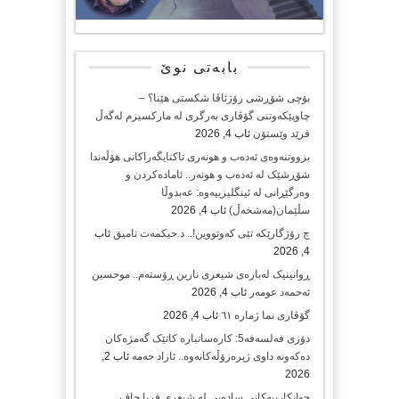
بابەتی نوێ
بۆچی شۆڕشی رۆژئاڤا شکستی هێنا؟ –
چاوپێکەوتنی گۆڤاری بەرگری لە مارکسیزم لەگەڵ
فرێد وێستۆن
ئاب 4, 2026
بزووتنەوەی ئەدەب و هونەری تاکتایگەراکانی هۆڵەندا
شۆڕشێک لە ئەدەب و هونەر.. ئامادەکردن و
وەرگێڕانی لە ئینگلیزییەوە: عەبدوڵا
سڵێمان(مەشخەڵ)
ئاب 4, 2026
چ رۆژگارێکە تێی کەوتووین!.. د.حیکمەت نامیق
ئاب
4, 2026
ڕوانینیک لەبارەى شیعرى نارین ڕۆستەم.. موحسین
ئەحمەد عومەر
ئاب 4, 2026
گۆڤاری نما ژمارە ٦١
ئاب 4, 2026
دۆزی فەلسەفە5: کارەساتبارە کاتێک گەمژەکان
دەکەونە داوی ژیرەزۆڵەکانەوە.. ئازاد حەمە
ئاب 2,
2026
جوانکارییەکانی سادەیی لە شیعری فریا جاف…