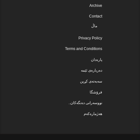
Archive
Contact
ماڵ
Privacy Policy
Terms and Conditions
پارەدان
دەربارەی ئێمە
سەبەتەی کڕین
فرۆشگا
نووسەرانی دەنگەکان..
هەژمارەکەم