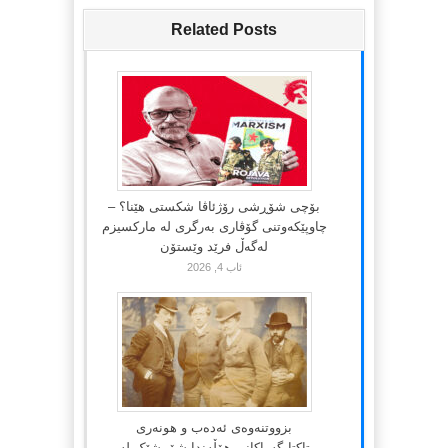
Related Posts
بۆچی شۆڕشی رۆژئاڤا شکستی هێنا؟ –
چاوپێکەوتنی گۆڤاری بەرگری لە مارکسیزم
لەگەڵ فرێد وێستۆن
ئاب 4, 2026
بزووتنەوەی ئەدەب و هونەری
تاکتایگەراکانی هۆڵەندا شۆڕشێک لە