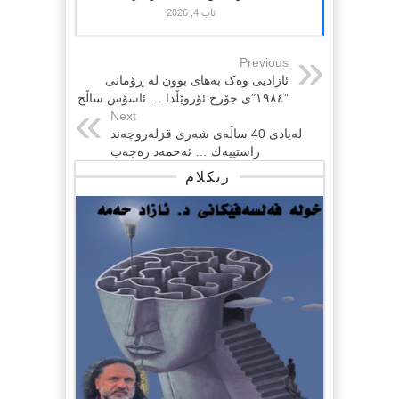
ئاب 4, 2026
Previous
ئازادیی وەک بەهای بوون لە ڕۆمانی
”١٩٨٤”ی جۆرج ئۆروێڵدا … ئاسۆس ساڵح
Next
له‌یادی 40 ساڵه‌ی شه‌ری قزله‌روچه‌ند
راستییه‌ك … ئه‌حمه‌د ره‌جه‌ب
ریکلام