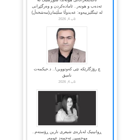
ئەدەب و هونەر.. ئامادەکردن و وەرگێڕانی
لە ئینگلیزییەوە: عەبدوڵا سڵێمان(مەشخەڵ)
ئاب 4, 2026
چ رۆژگارێکە تێی کەوتووین!.. د.حیکمەت
نامیق
ئاب 4, 2026
ڕوانینیک لەبارەى شیعرى نارین ڕۆستەم..
موحسین ئەحمەد عومەر