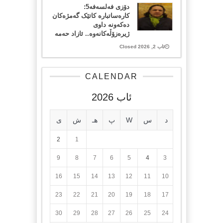
دۆزی فەلسەفە5:
کارەساتبارە کاتێک گەمژەکان
دەکەونە داوی
ژیرەزۆڵەکانەوە.. ئازاد حەمە
ئاب 2, 2026 Closed
CALENDAR
ئاب 2026
د
س
W
پ
هـ
ش
ی
2
1
9
8
7
6
5
4
3
16
15
14
13
12
11
10
23
22
21
20
19
18
17
30
29
28
27
26
25
24