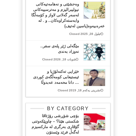
وەحشێتی و نەهامەتیەکانی
نیولیبرالیزم و مەترسییەکانی
لەسەر گەلانی لاواز و کۆمەڵگا
وابەستەکراوەکان.. ‏و . لە
عەرەبیەوە(یاسین لەتیف)
ئیلول 28, 2025 Closed
مێگەلی ژێر پلەی سفر..
نەوزاد بەندی
شوبات 18, 2026 Closed
خێرایی تەکنەلۆژیا و
ئیستیعابی کومەڵگەی کوردی
… دانا محەمەد عەبدوڵا
تشرینی یەکەم 18, 2019 Closed
BY CATEGORY
بۆچی شۆڕشی رۆژئاڤا
شکستی هێنا؟ – چاوپێکەوتنی
گۆڤاری بەرگری لە مارکسیزم
لەگەڵ فرێد وێستۆن