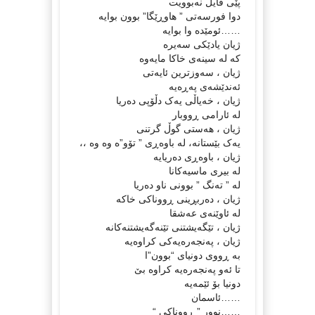
پێی قایل نەبوویت
دوا فورسەتی ” هاوڕێگا” بوون بوایە
……ئومێدە وا بوایە
ژیان یادێکی سەیرە
كە لە سینەی خاکا مایەوە
ژیان ، سەوزترین ئایەتی
ئەندێشەی پەڕەیە
ژیان ، خەیاڵی یەک دڵۆپی دەریا
لە ئارامی ڕووبار
ژیان ، هەستی گوڵ گرتنی
یەک بێستانە، لە باوەڕی ” تۆو”ە وە وە ،،
ژیان ، باوەڕی دەریایە
لە بیری ماسیەکانا
لە ” تەنگ ” بوونی ناو دەریا
ژیان ، دەربڕینی ڕووناکی خاکە
لە ئاوێنەی عەشقا
ژیان ، تێگەیشتنی تێنەگەیشتنەکانە
ژیان ، پەنجەرەیەکی کراوەیە
بە ڕووی دونیای “بوون”ا
تا ئەو پەنجەرەیە کراوە بێ
دونیا بۆ ئێمەیە
……ئاسمان
……نوور ” ڕووناکی “