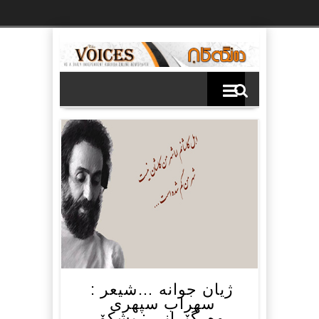
Ski
t
th
conten
ژیان جوانە …شیعر :
سهراب سپهری
وەرگێڕانی : پشکۆ