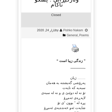
ناکام
Closed
Pishko Nakam
by
ئازار 24, 2020
General
,
Poems
” زندگی زیبا است “
“”””””””””””
……. ژیان
پەرۆشی گەیشتنە بە هەمان
سبەیە کە نایەت
تۆ نە لە دوێنێ ی و نە لە سبەی
لاپەڕەی ئەمڕۆ
پڕە لە ” بوون “ی تۆ
شایەت ئەو خەندەیەی ئەمڕۆ