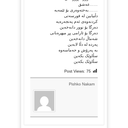
……عەشق
…….بەختەوەری بۆ ئێمەیە
دڵنیابین لە فورسەتی
كردنەوەی ئەم پەنجەرەیە
دەرگا بۆ نوور دانەخەین
دەرگا بۆ ئارامی پڕ میهرەبانی
شەماڵ دانەخەین
پەردە لە دڵا لابەین
بە پەرۆش و حەماسەوە
سڵاوێک بکەین
سڵاوێک بکەین
Post Views:
75
Pishko Nakam