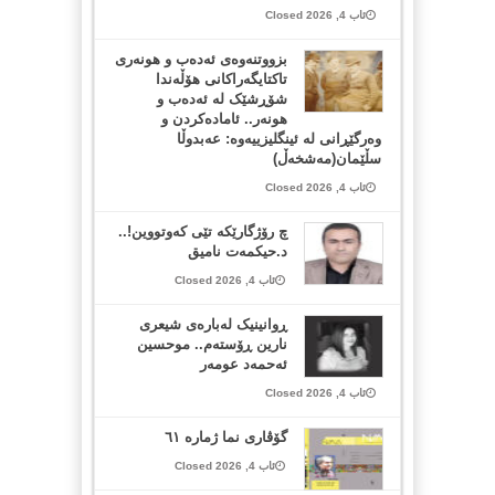
ئاب 4, 2026 Closed
بزووتنەوەی ئەدەب و هونەری
تاکتایگەراکانی هۆڵەندا
شۆڕشێک لە ئەدەب و
هونەر.. ئامادەکردن و
وەرگێڕانی لە ئینگلیزییەوە: عەبدوڵا
سڵێمان(مەشخەڵ)
ئاب 4, 2026 Closed
چ رۆژگارێکە تێی کەوتووین!..
د.حیکمەت نامیق
ئاب 4, 2026 Closed
ڕوانینیک لەبارەى شیعرى
نارین ڕۆستەم.. موحسین
ئەحمەد عومەر
ئاب 4, 2026 Closed
گۆڤاری نما ژمارە ٦١
ئاب 4, 2026 Closed