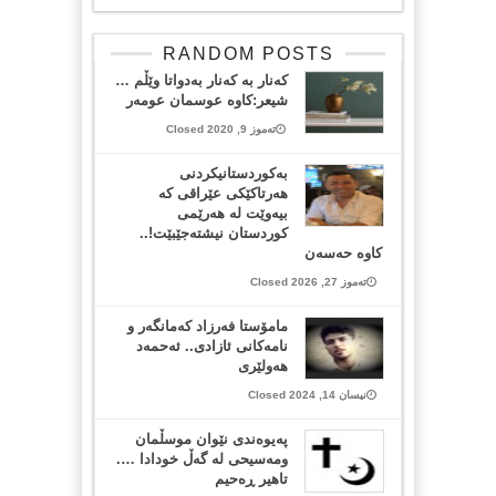
RANDOM POSTS
کەنار بە کەنار بەدواتا وێڵم …
شیعر:کاوە عوسمان عومەر
تەموز 9, 2020 Closed
بەکوردستانیکردنی
هەرتاکێکی عێراقی کە
بیەوێت لە هەرێمی
کوردستان نیشتەجێبێت!..
کاوە حەسەن
تەموز 27, 2026 Closed
مامۆستا فەرزاد کەمانگەر و
نامەکانی ئازادی.. ئەحمەد
هەولێری
نیسان 14, 2024 Closed
پەیوەندی نێوان موسڵمان
ومەسیحی لە گەڵ خودادا ….
تاهیر ڕەحیم