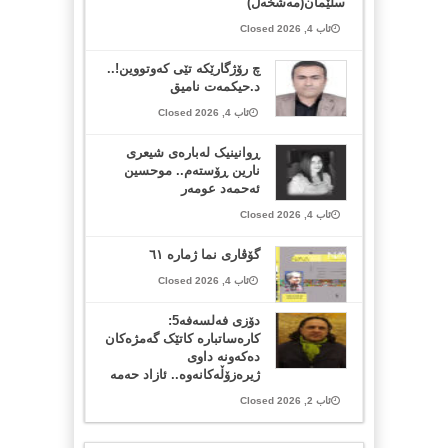
سڵێمان(مەشخەڵ)
ئاب 4, 2026 Closed
چ رۆژگارێکە تێی کەوتووین!..
د.حیکمەت نامیق
ئاب 4, 2026 Closed
ڕوانینیک لەبارەى شیعرى
نارین ڕۆستەم.. موحسین
ئەحمەد عومەر
ئاب 4, 2026 Closed
گۆڤاری نما ژمارە ٦١
ئاب 4, 2026 Closed
دۆزی فەلسەفە5:
کارەساتبارە کاتێک گەمژەکان
دەکەونە داوی
ژیرەزۆڵەکانەوە.. ئازاد حەمە
ئاب 2, 2026 Closed