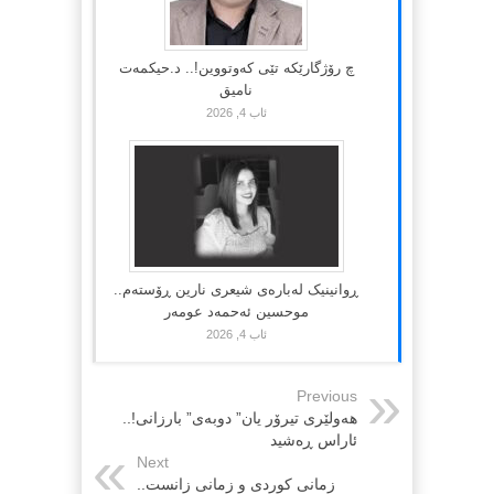
چ رۆژگارێکە تێی کەوتووین!.. د.حیکمەت
نامیق
ئاب 4, 2026
ڕوانینیک لەبارەى شیعرى نارین ڕۆستەم..
موحسین ئەحمەد عومەر
ئاب 4, 2026
Previous
هەولێری تیرۆر یان” دوبەی” بارزانی!..
ئاراس ڕەشید
Next
زمانی کوردی و زمانی زانست..