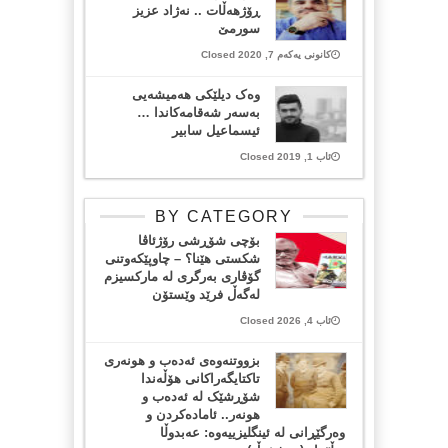
ڕۆژهه‌ڵات .. نه‌ژاد عزیز
سورمێ
کانونی یەکەم 7, 2020 Closed
وەک دیلێکی هەمیشەیی
بەسەر شەقامەکاندا …
ئیسماعیل سابیر
ئاب 1, 2019 Closed
BY CATEGORY
بۆچی شۆڕشی رۆژئاڤا
شکستی هێنا؟ – چاوپێکەوتنی
گۆڤاری بەرگری لە مارکسیزم
لەگەڵ فرێد وێستۆن
ئاب 4, 2026 Closed
بزووتنەوەی ئەدەب و هونەری
تاکتایگەراکانی هۆڵەندا
شۆڕشێک لە ئەدەب و
هونەر.. ئامادەکردن و
وەرگێڕانی لە ئینگلیزییەوە: عەبدوڵا