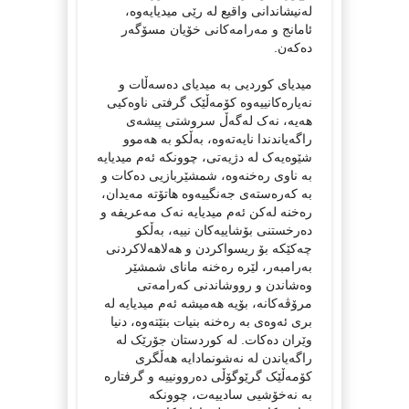
لەنیشاندانی واقیع لە رێی میدیایەوە،
ئامانج و مەرامەکانی خۆیان مسۆگەر
دەکەن.
میدیای کوردیی بە میدیای دەسەڵات و
نەیارەکانییەوە کۆمەڵێک گرفتی ناوەکیی
هەیە، نەک لەگەڵ سروشتی پیشەی
راگەیاندندا نایەتەوە، بەڵکو بە هەموو
شێوەیەک لە دژیەتی، چوونکە ئەم میدیایە
بە ناوی رەخنەوە، شمشێربازیی دەکات و
بە کەرەستەی جەنگییەوە هاتۆتە مەیدان،
رەخنە لەکن ئەم میدیایە نەک مەعریفە و
دەرخستنی بۆشاییەکان نییە، بەڵکو
چەکێکە بۆ ریسواکردن و هەلاهەلاکردنی
بەرامبەر، لێرە رەخنە مانای شمشێر
وەشاندن و رووشاندنی کەرامەتی
مرۆڤەکانە، بۆیە هەمیشە ئەم میدیایە لە
بری ئەوەی بە رەخنە بنیات بنێتەوە، دنیا
وێران دەکات. لە کوردستان جۆرێک لە
راگەیاندن لە نەشونمادایە هەڵگری
کۆمەڵێک گرێوگۆڵی دەروونییە و گرفتارە
بە نەخۆشیی سادییەت، چوونکە