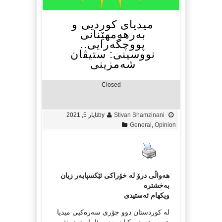
میدیای کوردیی و
بەرهەمهێنانی
پووچگەرایی..
نووسینی: ستیڤان
شەمزینی
Closed
Stivan Shamzinani
by
ئایار 5, 2021
General
,
Opinion
هەواڵی درۆ لە خۆراکی ئێکسپایەر زیان
بەخشترە
ویکهام ئەستیدی
لە کوردستان دوو جۆری سەرەکیی میدیا
هەیە، هەردووکیان بەدوو ئاڕاستەی دژ