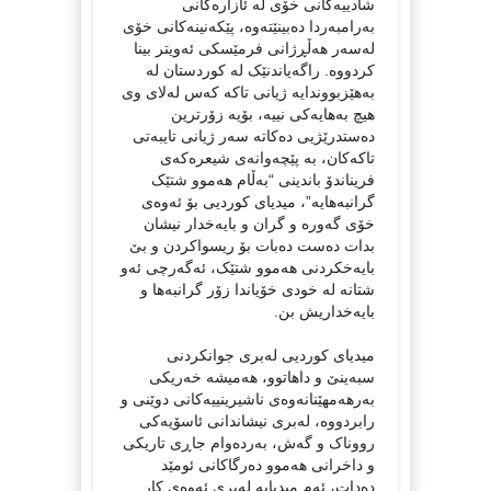
شادییەکانی خۆی لە ئازارەکانی
بەرامبەردا دەبینێتەوە، پێکەنینەکانی خۆی
لەسەر هەڵڕژانی فرمێسکی ئەویتر بینا
کردووە. راگەیاندنێک لە کوردستان لە
بەهێزبووندایە ژیانی تاکە کەس لەلای وی
هیچ بەهایەکی نییە، بۆیە زۆرترین
دەستدرێژیی دەکاتە سەر ژیانی تایبەتی
تاکەکان، بە پێچەوانەی شیعرەکەی
فریناندۆ باندینی “بەڵام هەموو شتێک
گرانبەهایە”، میدیای کوردیی بۆ ئەوەی
خۆی گەورە و گران و بایەخدار نیشان
بدات دەست دەبات بۆ ریسواکردن و بێ
بایەخکردنی هەموو شتێک، ئەگەرچی ئەو
شتانە لە خودی خۆیاندا زۆر گرانبەها و
بایەخداریش بن.
میدیای کوردیی لەبری جوانکردنی
سبەینێ و داهاتوو، هەمیشە خەریکی
بەرهەمهێنانەوەی ناشیرینییەکانی دوێنی و
رابردووە، لەبری نیشاندانی ئاسۆیەکی
رووناک و گەش، بەردەوام جاڕی تاریکی
و داخرانی هەموو دەرگاکانی ئومێد
دەدات، ئەم میدیایە لەبری ئەوەی کار