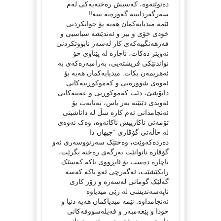
دەتوێتەوە، کەسیش رەخنەیەکی لەم
سەرگەردانییە گەورەیە نییە!!.
ئێمە میدیایەکمان هەیە بۆ جوانکردنی
خودی خۆی و بیر و ئەندێشە سیاسیی و
فەرهەنگییەکەی کار لەسەر نابووتکردنی
ئەویتر دەکات، ناچارە لە پێناوی خۆ
نواندنێکی فریشتەیی، بەرامبەرەکەی بە
ئەهریمەن بکات. میدیایەکمان هەیە بۆ
ئەوەی شوورەیی و کەموکوڕییەکانی
داپۆشێ، دێت کەموکوڕیی و عەیبەکانی
ئەویدی دێنێتە بەر باس، تەنانەت بۆ
ئەنجامدانی ئەم کارە سڵ لە داتاشینی
تۆمەتی ئاکارییش ناکاتەوە، وەک ئەوەی
لە حاڵەتی گۆڤاری “جیهان”دا
دەردەکەوێت، وەختێک سەرنووسەری ئەو
گۆڤارە ناتوانێت بەرگەی رەخنە بگرێت،
ناچارە دەست بۆ ئابڕووی تاکە کەسێک
رابکێشێت، ئەگەرچی ئەو تاکە کەسە
گەلێک گومانی لەسەرە و زۆر کاری
ناپەسەندیشی لە رێی میدیاوە
ئەنجامداوە. ئێمە میدیاکمان هەیە دنیا و
خودا و پێغەمبەر و فەیلەسووفەکانی
داوەتە بەر نەشتەری رەخنە و تەنانەت