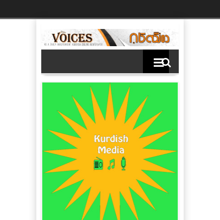
Ski
t
th
conten