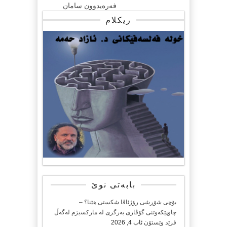
فەرەیدوون سامان
ریکلام
بابەتی نوێ
بۆچی شۆڕشی رۆژئاڤا شکستی هێنا؟ –
چاوپێکەوتنی گۆڤاری بەرگری لە مارکسیزم لەگەڵ
فرێد وێستۆن
ئاب 4, 2026