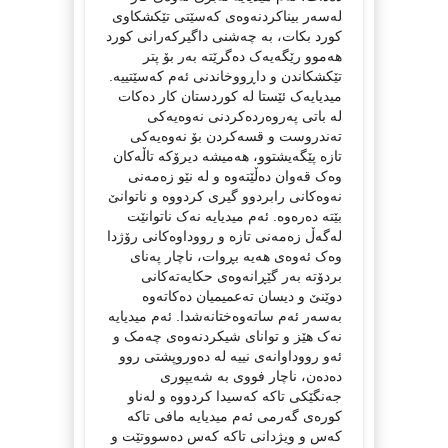
لەسەر بیناکردنەوەی کەسێتی تێکشکاوی
کورد بکات، بە چەشنی داگیرکەرانی کورد
هەموو رێگەیەک دەگرێتە بەر بۆ پتر
تێکشکاندن و داڕووخاندنی ئەم کەسێتییە.
میدیایەک ئێستا لە کوردستان کار دەکات
لە باتی پەروەردەکردنی نەوەیەکی
تەندروست و قسەکردن بۆ نەوەیەکی
تازە پێگەیشتوو، هەمیشە دیرۆکە تاڵەکان
وەک قەوان دەڵێتەوە و لە نێو زەمەنی
نەوەکانی رابردوو گیری کردووە و ناتوانێ
بێتە دەرەوە. ئەم میدیایە نەک ناتوانێت
لەگەڵ زەمەنی تازە و رووداوەکانی رۆژدا
وەک ئەوەی هەیە بڕوات، ناچار پەنای
بردۆتە بەر گێڕانەوەی حکایەتەکانی
دوێنێ و دیسان تەعمیمیان دەکاتەوە
بەسەر ئەم ساتەوەختانەشدا. ئەم میدیایە
نەک هێز و توانای شیکردنەوەی چەمک و
ئەو رووداوانەی نییە لە دەوروپشتی روو
دەدەن، ناچار فووی بە شەیپوری
جەنگێکی تاکە کەسیدا کردووە و لەناو
کورەی گەرمی ئەم میدیایە مافی تاکە
کەس و ویژدانی تاکە کەس دەسووتێت و