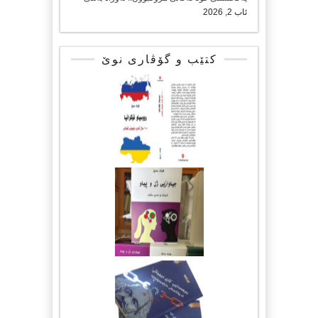
ئاب 2, 2026
کتێب و گۆڤاری نوێ