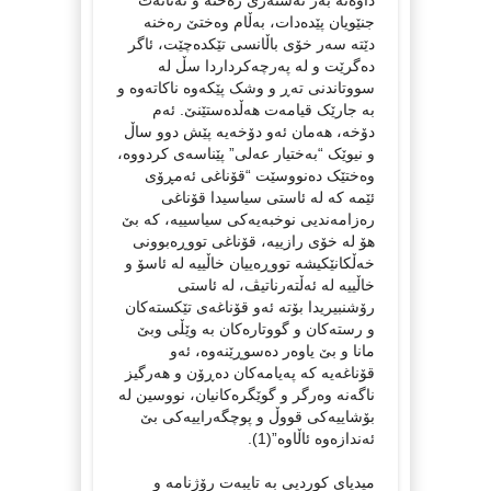
جنێویان پێدەدات، بەڵام وەختێ رەخنە
دێتە سەر خۆی باڵانسی تێکدەچێت، ئاگر
دەگرێت و لە پەرچەکرداردا سڵ لە
سووتاندنی تەڕ و وشک پێکەوە ناکاتەوە و
بە جارێک قیامەت هەڵدەستێنێ. ئەم
دۆخە، هەمان ئەو دۆخەیە پێش دوو ساڵ
و نیوێک “بەختیار عەلی” پێناسەی کردووە،
وەختێک دەنووسێت “قۆناغی ئەمڕۆی
ئێمە کە لە ئاستی سیاسیدا قۆناغی
رەزامەندیی نوخبەیەکی سیاسییە، کە بێ
هۆ لە خۆی رازییە، قۆناغی تووڕەبوونی
خەڵکانێکیشە تووڕەییان خاڵییە لە ئاسۆ و
خاڵییە لە ئەڵتەرناتیڤ، لە ئاستی
رۆشنبیریدا بۆتە ئەو قۆناغەی تێکستەکان
و رستەکان و گووتارەکان بە وێڵی وبێ
مانا و بێ یاوەر دەسوڕێنەوە، ئەو
قۆناغەیە کە پەیامەکان دەڕۆن و هەرگیز
ناگەنە وەرگر و گوێگرەکانیان، نووسین لە
بۆشاییەکی قووڵ و پوچگەراییەکی بێ
ئەندازەوە ئاڵاوە”(1).
میدیای کوردیی بە تایبەت رۆژنامە و