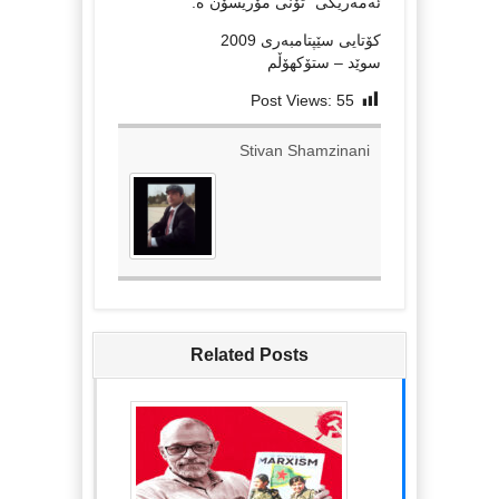
ئەمەریکی “تۆنی مۆریسۆن”ە.
کۆتایی سێپتامبەری 2009
سوێد – ستۆکهۆڵم
Post Views:
55
Stivan Shamzinani
Related Posts