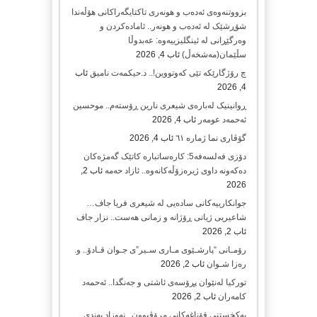
بزووتنەوەی ئەدەب و هونەری تاکتایگەراکانی هۆڵەندا
شۆڕشێک لە ئەدەب و هونەر.. ئامادەکردن و
وەرگێڕانی لە ئینگلیزییەوە: عەبدوڵا
سڵێمان(مەشخەڵ)
ئاب 4, 2026
چ رۆژگارێکە تێی کەوتووین!.. د.حیکمەت نامیق
ئاب
4, 2026
ڕوانینیک لەبارەى شیعرى نارین ڕۆستەم.. موحسین
ئەحمەد عومەر
ئاب 4, 2026
گۆڤاری نما ژمارە ٦١
ئاب 4, 2026
دۆزی فەلسەفە5: کارەساتبارە کاتێک گەمژەکان
دەکەونە داوی ژیرەزۆڵەکانەوە.. ئازاد حەمە
ئاب 2,
2026
جوانکارییەکانی سادەیی لە شیعری فریا جاف…
شاعیریی ژیانی ڕۆژانە و زمانی هەست.. نزار جاف
ئاب 2, 2026
رۆمـانی “پارشـێوی مـاری سـیر”ی جـوان قـادۆ.. و.
رەزا شـوان
ئاب 2, 2026
تورکیا لەنێوان پڕۆسەی ئاشتی و جەنگدا.. ئەحمەد
کامەران
ئاب 2, 2026
پەکخستنی قۆناغەکانی مرۆڤبوون.. نەوزاد بەندی