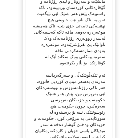
مانشێت و سەروتار و لیدی رۆژنامە و
گۆڤارەکانی کوردستان وردبینەوە، تاکە
راستییەک پێش هەر شتێک لێی تێبگەیت
ئەوەیە: تاک ناتوانێت خاوەنی هیچ
نهێنییەکی تایبەتی خۆی بێت، تاک هەمیشە
موعەرەزە بەوەی مافە تاکە کەسییەکانی
لەسەر رووپەڕی رۆژنامەیەک وەک
تاوانێک پێ بفرۆشرێتەوە، موعەرەزە
بەوەی ممارەسەکردنی مافە
سەرەتاییەکانی وەک سکانداڵێک لە
گۆڤارێکدا بۆ بڵاو بکرێتەوە.
ئەم تێکەڵوپێکەڵی و سەرگەردانییە
مەزنەی بەسەر میدیای کوردیی هاتووە،
هەر تاکی رۆژنامەنووس و نووسەرەکان
لێی بەرپرس نین، پێش هەر شتێک
حکومەت و حزبەکان بەرپرسی
سەرەکین، چوون حکومەت هیچ
رێوشوێنێکی نییە بۆ پرسینەوە لە
سووکایەتی بە مرۆڤی کورد، حکومەت و
حزبەکان وەختێ گوشار دەخەنە سەر
میدیاکان باسی خۆیان و کارەکتەرەکانیان
کرابێت، لەوە بەولاوە مافەکانی