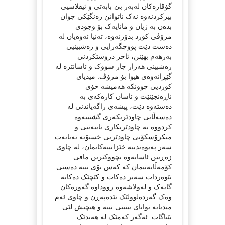
گۆڤارەکان لەبەر بێ بابەتی و ئیفلاسیی
بیرکردنەوە نەک ناتوانن رەنگێکی جوان
بدەن بە ژیان و مانایەک بۆ وجودی
مرۆڤی کورد بدۆزنەوە، تەنیا ئەوەیان لە
دەست دێت پووچگەرایی و رەشبینیی
بەرهەم بهێنن، ئاخر دروستکردنی
رەشبینی هەزار جار سووک و ئاسانترە لە
گێڕانەوەی هیوا بۆ مرۆڤ. میدیای
کوردیی چوونکە هەمیشە خۆی
ناڕەنجێنێت و ئاسان کارەکەی بە
دەستەوە دێت، پیشەی راگەیاندنی لە
دەسەڵاتی چاودێریکەری گشتییەوە
کردووە بە چاودێریکاری تایبەتیی و
میکرۆسکۆبی چاودێریی خستۆتە تەنانەت
سەر پەیوەندییە خێزانییەکانمان، لە چاوی
زەڕبین ئاسایەوە بچووکترین مافی
کۆمەڵایەتیمان کە کەس بۆی نییە دەستی
تێوەردات سەیر دەکات و کێچێک دەکاتە
گایەک و لەولاشەوە رووداوە گەورەکان
وەک گەردەلوولێک تێدەپەڕن و چاوی ئەم
میدیایە توانای بینینی نییە و هیچیش لێی
تێناگات. ئەگەر کەمێک لە هەندێک