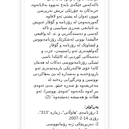
تاکەکەس جێگەی بایەخ نەبووە بەلایانەوە،
حزبەکان بە جۆرێکی تریش بەرپرسن
چوون ئەوان لە پشتی ئەو لافاوە
گەورەیەوەن لە رۆژنامە و گۆڤار ئەویش
بە ئامانجی شەڕی سیاسیی و تاکە
کەسی و دەستەگەریی و..تد. لە واقیعی
حاڵیشدا بوونی لەشکرێک رۆژنامەنووس
و لێشاوێک لە رۆژنامە و گۆڤار
گەواهیدەری ئەو راستییەن، حزب و
دەسەڵاتی کوردیی لە کاتێکدا باسی
ئیتیکی رۆژنامەنووسی دەکات لە هەمان
کاتدا خۆی فاکتەرێکی یارمەتیدەری ئەو
بارودۆخەیە و بەشدارە لە بێ بەهاکردنی
نووسین و وەرگێڕانی رەخنە لە
مەعریفەوە بۆ شەڕە جنێو، بەبێ ئەوەی
بیر لەوە بکەنەوە “ئەوەی نووسرا، ئەو
هێڵانە بۆ هەمیشە دەمێننەوە” (2).
پەڕاوێز:
1-رۆژنامەی “هاوڵاتی”، ژمارە “313”،
رۆژی 14-2-2007.
2- دەربڕینێکی ژنە رۆماننووسی