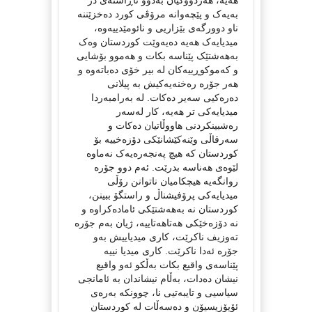
بەیەک و پێچەوانە مرۆڤی کورد دەخزێننە
ناو دوورگەی بێزاریی و نائومێدییەوە،
میدیایەک هەیە دەیەوێت کوردستان وەک
بەهەشتێک پێناسە بکات و هەموو بۆشایی
و کەموکوڕییەکان لە بیر خۆی دەباتەوە و
هەر جۆرە رەخنەیەکیش بە پیلانی
دەرەکیی سەیر دەکات. لە بەرامبەردا
میدیایەکی تر هەیە، کار لەسەر
رەشبینکردنی هاووڵاتیان دەکات و
سەرقاڵی وێنەکێشانێکی دۆزەخییە بۆ
کوردستان کە هیچ پەنجەرەیەک نەماوە
لێوەی هەناسە بدرێت. ئەم دوو جۆرە
روانگەیە هیچکامیان ناتوانن رۆڵی
میدیایەکی پرۆفیشناڵ و راستگۆ ببینن،
کوردستان نە بەهەشتێکی ئامادەکراوە و
نە دۆزەخێکی هەتاهەتاییە، ژیان بەم جۆرە
تەوزیف ناکرێت، کاری میدیاییش بەو
جۆرە ئەدا ناکرێت. کاری میدیا نییە
پێناسەی واقیع بکات بەڵکو ئەو واقیع
نیشان دەدات، بەڵام نیشاندان بە ئامانجی
سیاسیی و تایبەتیی نا، چوونکە بەرەی
ئۆپۆزیسیۆن و دەسەڵات لە کوردستان