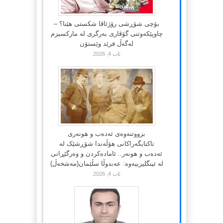
بۆچی شۆڕشی رۆژئاڤا شکستی هێنا؟ –
چاوپێکەوتنی گۆڤاری بەرگری لە مارکسیزم
لەگەڵ فرێد وێستۆن
ئاب 4, 2026
بزووتنەوەی ئەدەب و هونەری
تاکتایگەراکانی هۆڵەندا شۆڕشێک لە
ئەدەب و هونەر.. ئامادەکردن و وەرگێڕانی
لە ئینگلیزییەوە: عەبدوڵا سڵێمان(مەشخەڵ)
ئاب 4, 2026