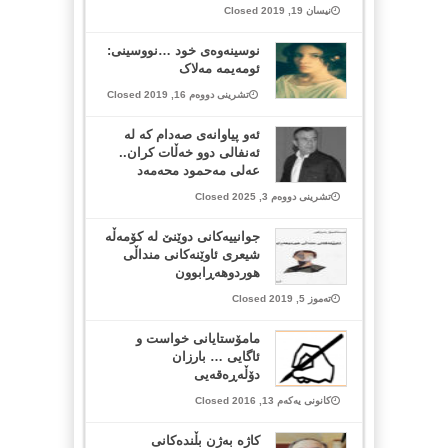
نیسان 19, 2019 Closed
نوسینەوەی خود …نووسینی:
ئومەیمه‌ مەلاک
تشرینی دووەم 16, 2019 Closed
ئەو پیاوانەی صەدام كە لە
ئەنفالی دوو خەڵات كران..
عەلی مەحمود محەمەد
تشرینی دووەم 3, 2025 Closed
جوانییه‌كانی دوێنێ له‌ كۆمه‌ڵه‌
شیعری ئاوێنه‌كانی منداڵی
هوردوهه‌ڕابوون
تەموز 5, 2019 Closed
مامۆستایانی خواست و
ئاگایی … بارزان
دۆڵەڕەقەیی
کانونی یەکەم 13, 2016 Closed
كاژه‌ به‌ژن بڵنده‌كانی