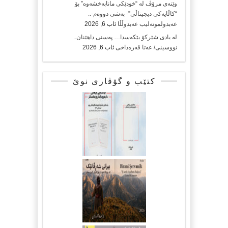
وێنەی مرۆڤ لە “خودێکی مانابەخشەوە” بۆ
“کاڵایەکی دیجیتاڵی”- بەشی دووەم-..
عەبدولموتەلیب عەبدوڵڵا
ئاب 6, 2026
لە یادی شێرکۆ بێکەسدا… پەسنی داهێنان..
نووسینی/ عەتا قەرەداخی
ئاب 6, 2026
کتێب و گۆڤاری نوێ