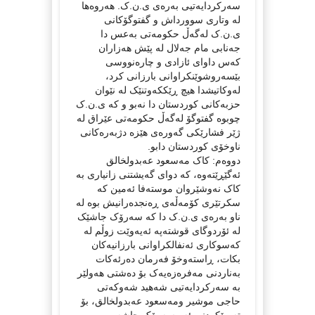
سەرکردایەتیی بەرەی ی.ن.ک. ھەروەھا
لە وتاری سوورداش و گفتوگۆکانی
ی.ن.ک لەگەڵ حکومەتی بەعس دا
جەنابی مام جەلال لە پێش ھەزاران
کەس داوای ئازادی و چارەنووسی
بێسەروشوێنکراوانی بارزانی کرد،
لەوکاتیشدا ھیچ ڕێککەوتنێک لە نێوان
حزبەکانی کوردستان دا نەبو و کە ی.ن.ک
چوبوە گفتوگۆ لەگەڵ حکومەتی عێراق لە
ژێر فشارێکی گەورەی ھێزە دژبەرەکانی
ناوخۆی کوردستان دابو.
دووەم: کاک مەسعود عەبدولخالق
ئەگێڕێتەوە، کە دوای گەیشتنی زانیاری بە
کاک نەوشێروان موستەفا ئەمین کە
سکرتێری کۆمەڵەی ڕەنجدەرانیش بوە لە
ناو بەرەی ی.ن.ک دا کە سەرۆک جاشێک
لە ئۆردوگای قوشتەپە ئەیەوێت زوڵم لە
کەسوکاری ئەنفالکراوانی بارزانیەکان
بکات، ڕاستەوخۆ فەرمان دەرئەکات
بەناردنی مەفرەزەیەک بۆ دەشتی ھەولێر
بە سەرکردایەتیی شەھید شەوکەتی
حاجی موشیر ومەسعود عەبدولخالق، بۆ
تەمبێکردنی ئەو سەرۆک جاشە و