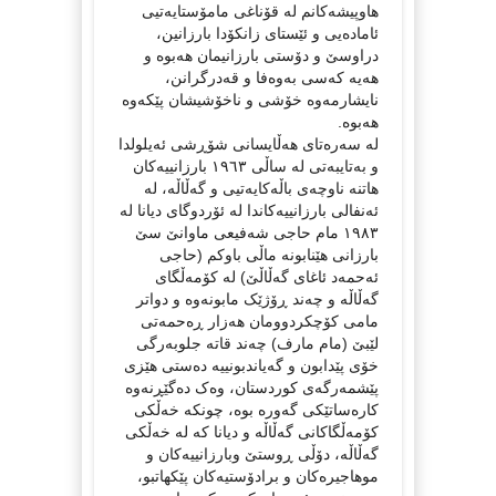
ھاوپیشەکانم لە قۆناغی مامۆستایەتیی
ئامادەیی و ئێستای زانکۆدا بارزانین،
دراوسێ و دۆستی بارزانیمان ھەبوە و
ھەیە کەسی بەوەفا و قەدرگرانن،
نایشارمەوە خۆشی و ناخۆشیشان پێکەوە
ھەبوە.
لە سەرەتای ھەڵایسانی شۆڕشی ئەیلولدا
و بەتایبەتی لە ساڵی ١٩٦٣ بارزانییەکان
ھاتنە ناوچەی باڵەکایەتیی و گەڵاڵە، لە
ئەنفالی بارزانییەکاندا لە ئۆردوگای دیانا لە
١٩٨٣ مام حاجی شەفیعی ماوانێ سێ
بارزانی ھێنابونە ماڵی باوکم (حاجی
ئەحمەد ئاغای گەڵاڵێ) لە کۆمەڵگای
گەڵاڵە و چەند ڕۆژێک مابونەوە و دواتر
مامی کۆچکردوومان ھەزار ڕەحمەتی
لێبێ (مام مارف) چەند قاتە جلوبەرگی
خۆی پێدابون و گەیاندبونییە دەستی ھێزی
پێشمەرگەی کوردستان، وەک دەگێڕنەوە
کارەساتێکی گەورە بوە، چونکە خەڵکی
کۆمەڵگاکانی گەڵاڵە و دیانا کە لە خەڵکی
گەڵاڵە، دۆڵی ڕوستێ وبارزانییەکان و
موھاجیرەکان و برادۆستیەکان پێکھاتبو،