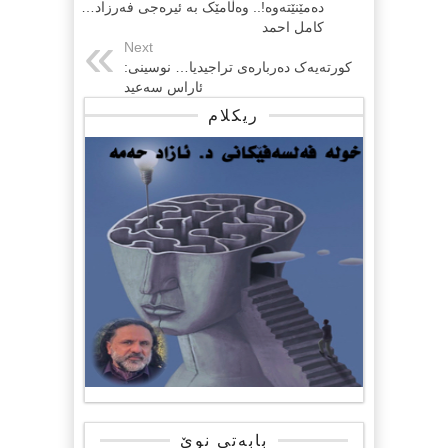
دەمێنێتەوە!.. وەڵامێک بە ئیرەجی فەرزاد…
کامل احمد
Next
کورتەیەک دەربارەی تراجیدیا… نوسینی:
ئاراس سەعید
ریکلام
بابەتی نوێ