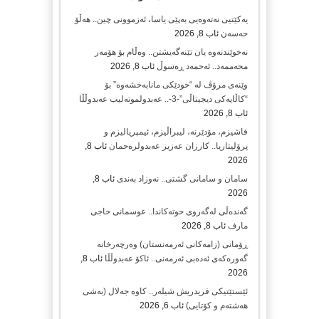
یەکێتیی نەتەوەیی بەپێی یاسا، ئەزموونی چین.. هەڵۆ
حەسەن
ئاب 8, 2026
نەخوێندنەوە یان تێنەگەیشتن.. وەڵام بۆ هۆمەر
محەممەد.. ئەحمەد ڕەسوڵ
ئاب 8, 2026
وێنەی مرۆڤ لە “خودێکی مانابەخشەوە” بۆ
“کاڵایەکی دیجیتاڵی”-3-.. عەبدولموتەلیب عەبدوڵڵا
ئاب 8, 2026
فاشیزم، مۆدێرنە، لیبراڵیزم، ئیمپریالیزم و
پرۆلیتاریا.. کارزان عەزیز عەبدولرەحمان
ئاب 8,
2026
سامان و سامانی گشتی.. نەوزاد بەندی
ئاب 8,
2026
گەندەڵی لەگەروی حوتەکاندا.. عوسمانی حاجی
مارف
ئاب 8, 2026
ڕۆمانی (زامه‌كانی ئەرمەنستان) وه‌رچه‌رخانه‌
گه‌وره‌كه‌ی ئه‌ده‌بی ئه‌رمه‌نی.. ئاكۆ عه‌بدوڵڵا
ئاب 8,
2026
ئێستێتیکی فریدریش شیلەر.. کاوە جەلال (بەشی
هەشتەم و کۆتایی)
ئاب 6, 2026