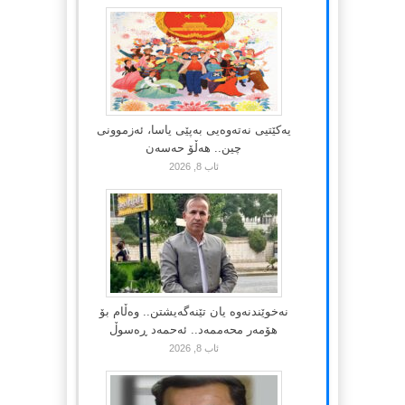
یەکێتیی نەتەوەیی بەپێی یاسا، ئەزموونی
چین.. هەڵۆ حەسەن
ئاب 8, 2026
نەخوێندنەوە یان تێنەگەیشتن.. وەڵام بۆ
هۆمەر محەممەد.. ئەحمەد ڕەسوڵ
ئاب 8, 2026