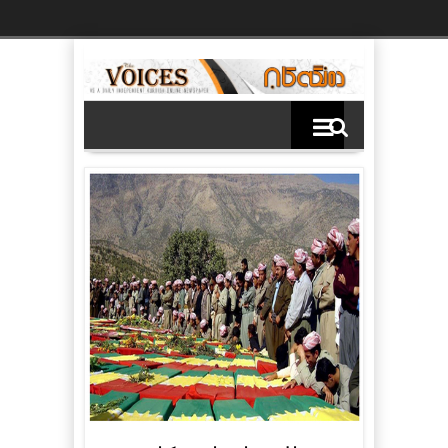
Ski
t
th
conten