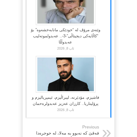
وێنەی مرۆڤ لە “خودێکی مانابەخشەوە” بۆ
“کاڵایەکی دیجیتاڵی”-3-.. عەبدولموتەلیب
عەبدوڵڵا
ئاب 8, 2026
فاشیزم، مۆدێرنە، لیبراڵیزم، ئیمپریالیزم و
پرۆلیتاریا.. کارزان عەزیز عەبدولرەحمان
ئاب 8, 2026
Previous
فەقێ کە نەبوو بە مەلا، لە حوجرەدا