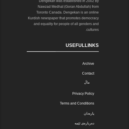
Dengekan was established in 2002 by
Nawzad Medhat (Goran Abdullah) from
Toronto Canada. Dengekan is an online
Kurdish newspaper that promotes democracy
and equality for people of all genders and
cultures.
USEFULLINKS
Archive
Contact
ماڵ
Privacy Policy
Terms and Conditions
پارەدان
دەربارەی ئێمە