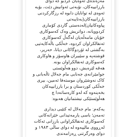
مەزەندەی ئەوەیان کردبو کە دوای
بارزانییەکان، نۆبەتی ئەوانیش دێت، بۆیە
ئەوەی لە توانایان دابوە لە رزگارکردنی
بارزانییەکان(بەتایبەتی
پیاوەکانیان)لەدەستی گاردی کۆماری
کردوویانە، دواتریش وەک کەسوکاری
خۆیان مامەڵەیان لەگەڵ کەسوکاری
ئەنفالکراوان کردوە، خەڵکی باڵەکایەتیی
بەگشتی لە ئۆردوگاکانی دیانا، حەریر،
قوشتەپە و سێبیران ھاوسۆز و ھاوکاری
کەسوکاری ئەنفالکراوان بونە.
ھەقە لێرەیش، دوو ھەڵوێستی
جوامێرانەی جەنابی مام جەلال تاڵەبانی و
کاک نەوشێروان موستەفا ئەمین، بیری
خەڵکی کوردستان و برا بارزانییەکان
بخەینەوە کە لەو کارەساتەدا چ
ھەڵوێستێکی نیشتمانیان ھەبوە:
یەکەم: مام جەلال لە کتێبی دیداری
تەمەن؛ باسی یارمەتیدانی خێزانەکانی
کەسوکاری ئەنفالکراوانی بارزانی ئەکات
لەڕووی مالییەوە لە دوای ساڵی ١٩٨٣ و
دوای وەرگرتنی ڕەزامەندی