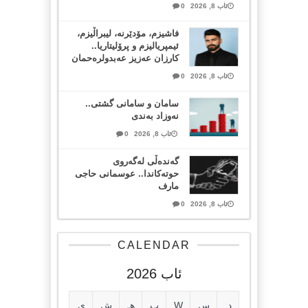
ئاب 8, 2026
0
فاشیزم، مۆدێرنە، لیبراڵیزم،
ئیمپریالیزم و پرۆلیتاریا..
کارزان عەزیز عەبدولرەحمان
ئاب 8, 2026
0
سامان و سامانی گشتی..
نەوزاد بەندی
ئاب 8, 2026
0
گەندەڵی لەگەروی
حوتەکاندا.. عوسمانی حاجی
مارف
ئاب 8, 2026
0
CALENDAR
ئاب 2026
د
س
W
پ
هـ
ش
ی