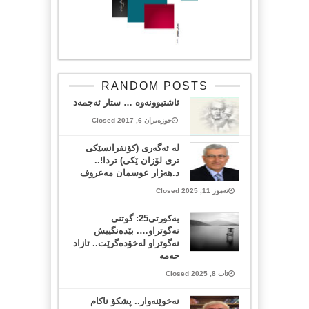
RANDOM POSTS
ئاشتبوونه‌وه‌ … ستار ئه‌جمه‌د
حوزەیران 6, 2017 Closed
لە ئەگەری (کۆنفرانسێکی
تری لۆزان ێکی) تردا!..
د.هەژار عوسمان مەعروف
تەموز 11, 2025 Closed
بەکورتی25: گوتنی
نەگوتراو…. بێدەنگییش
نەگوتراو لەخۆدەگرێت.. ئازاد
حەمە
ئاب 8, 2025 Closed
نەخوێنەوار.. پشکۆ ناکام