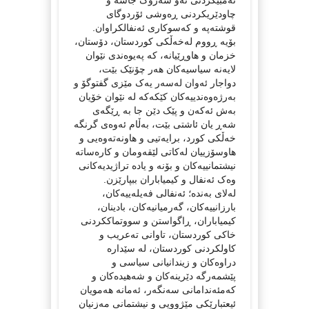
چاودێریکردنی ڕەوشی ئۆردوگای
قوشتەپە و کەسوکاری ئەنفالکراوان.
بۆیە ڕووم لەخەڵکی کوردستان، دۆستان،
خزمان و ھاوڕێیانە، کە پەیوەندی نێوان
لایەنە سیاسیەکان ھەر چۆنێک بێت،
دواجار ئەوان لەسەر یەک مێزی گفتوگۆ و
بەرژەوەندییەکان کێکەکە لە نێوان خۆیان
بەش ئەکەن و پێک دێن جا بە ڕێگەی
شەڕ یان ئاشتی بێت، بەڵام ئەوەی گرنگە
خەڵکی کورد، برایەتیی و ھاونەتەوەیی و
ھاوسۆزییان لەکاتی لێقەومان و کارەساتە
نیشتمانییەکان و بۆنە و یادە تراژیدیەکانی
وەک ئەنفال و کیمیاباران ببپارێزن.
لەلای بەندە؛ ئەنفالی فەیلەییەکان،
بارزانییەکان، گەرمیانیەکان، بادینان،
کیمیاباران، ڕاگواستن و سووتماککردنی
خاکی کوردستان، تاوانی تەعریب و
کاولکردنی کوردستان، لە سێدارە
دراوەکان و زیندانیانی سیاسی و
پێشمەرگە دێرینەکان و شەھیدەکان و
کەمئەندامانی سەنگەر، ئەمانە ھەمویان
ئیعتبارێکی مێژوویی و نیشتمانی مەزنیان