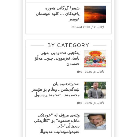
شیعر/ گڕگانی هەورە
یاخیەکان … کاوە عوسمان
عومەر
ئاب 12, 2020 Closed
BY CATEGORY
یەکێتیی نەتەوەیی بەپێی
یاسا، ئەزموونی چین.. هەڵۆ
حەسەن
ئاب 8, 2026
0
نەخوێندنەوە یان
تێنەگەیشتن.. وەڵام بۆ هۆمەر
محەممەد.. ئەحمەد ڕەسوڵ
ئاب 8, 2026
0
وێنەی مرۆڤ لە “خودێکی
مانابەخشەوە” بۆ “کاڵایەکی
دیجیتاڵی”-3-..
عەبدولموتەلیب عەبدوڵڵا