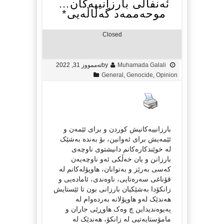
ئەنفالی بارزانییەکان…
موحەممەد گەڵاڵەیی*
Closed
Muhamada Galali
by
تەممووز 31, 2022
General
,
Genocide
,
Opinion
بارزانییەکانیش کوردن و برای ئێمەن و
ئێمەیش برای ئەوانین، بۆ بەندە بەشێک
لە خوێندکارەکانم دانیشتوی ناوچەی
بارزانن و یان خەڵکی ئەو ناوچەیەن
کەسی بەرێز و بەتوانان، ھاوپۆلەکانم لە
قۆناغی سەرەتایی، ناوەندی، ئامادەیی و
زانکۆدا بەشێکیان بارزانی بون تا ئێستایش
ھەندێک لەو ھاوپۆلانە بەردەوام لە
پەیوەندیداین چ وەک ھاوڕێی جاران و
مامۆستایەتیی لە زانکۆ، ھەندێک لە