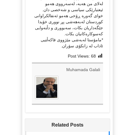
لەلای من ھەیە، لەسەرووی ھەمو
ئیعتبارێکی سیاسی و شەخصی دان.
خوای گەورە ڕۆحی ھەمو ئەنفالکراوانی
کوردستان لەبەھەشی پڕ نووری خۆیدا
جێگەداریان بکات، سەبووری و دڵنەوایی
کەسوکارەکانیان بکات.
*مامۆستا له‌به‌شی مێژووی فاكه‌ڵتیی
ئاداب له‌ زانكۆی سۆران.
Post Views:
68
Muhamada Galali
Related Posts