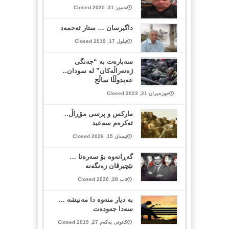
تەموز 31, 2025 Closed
داگیرسان … ستار ئه‌حمه‌د
ئیلول 17, 2019 Closed
سەبارەت بە “جەنگی
ژەنەراڵەکان” لە سودان..
عەبدوڵڵا ساڵح
حوزەیران 21, 2023 Closed
مارکس و پرسی مۆڕاڵ..
ئەکرەم سەعید
نیسان 15, 2026 Closed
گه‌ڕانه‌وه‌ بۆ سه‌ره‌تا …
نێچیرڤان زه‌نگه‌نه
ئاب 28, 2020 Closed
بە دیار منەوە دا مەنیشه …
سەدا جەودەت
کانونی یەکەم 27, 2019 Closed