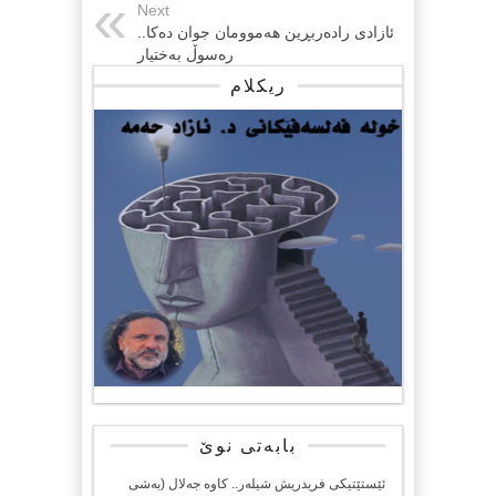
Next
ئازادی رادەربڕین هەموومان جوان دەکا..
رەسوڵ بەختیار
ریکلام
بابەتی نوێ
ئێستێتیکی فریدریش شیلەر.. کاوە جەلال (بەشی