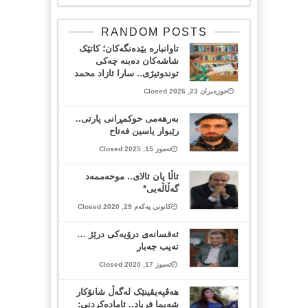
RANDOM POSTS
تاوانبارە بێدەنگەکان؛ کاتێک
شاشەکان دەبنە چەکی
توندوتیژی.. سارا ئازاد محمد
حوزەیران 23, 2026 Closed
بەرهەمی حوکمڕانی پارتی..
رێبوار ياسين فەتاح
تەموز 15, 2025 Closed
ئاڵا یان ئالاى.. موحەممەد
گەڵاڵەیی*
کانونی یەکەم 29, 2020 Closed
ئه‌فسانه‌ی درۆیه‌كی درێژ …
ته‌یب جه‌بار
تەموز 17, 2020 Closed
هەڤپەیڤینێک لەگەڵ شانۆكار
شەیما فریاد.. ئامادەکردنی: