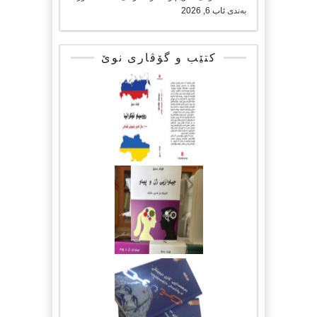
بەندی
ئاب 6, 2026
کتێب و گۆڤاری نوێ