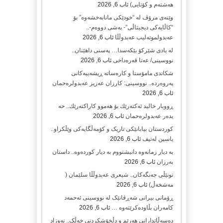
هەشتەم و کۆتایی)
ئاب 6, 2026
وێنەی مرۆڤ لە “خودێکی مانابەخشەوە” بۆ
“کاڵایەکی دیجیتاڵی”- بەشی دووەم-..
عەبدولموتەلیب عەبدوڵڵا
ئاب 6, 2026
لە یادی شێرکۆ بێکەسدا… پەسنی داهێنان..
نووسینی/ عەتا قەرەداخی
ئاب 6, 2026
شکاندی مامۆستا و کارەساتە ڕیشەییەکانی
پەروەردە.. نووسینی: کارزان عەزیز عەبدولرەحمان
ئاب 6, 2026
ڕووبار خالید ئەكتەرێك بۆ هەموو كاراكتەرێك.. حه
یدەر عەبدولرەحمان
ئاب 6, 2026
کوردستان بیابانێکی تاریک و کۆمەڵگایەکی وێڵکراو..
یاسین لەتیف
ئاب 6, 2026
بە دیار زمانەوە دانیشتووم بە دیار کوردەوە.. داستان
بەرزان
ئاب 6, 2026
تونێڵی جەنگەکان.. شیعری عەبدوڵڵا سلێمان (
مەشخەڵ)
ئاب 6, 2026
ڕۆمانی بیرانی شەڕڤانێک لە نووسینی ئەحمەد
کامەران بڵاودەکرێتەوە …
ئاب 6, 2026
دەسەڵاتدارانی هەرێم و دڵخۆشکردنی خەڵک.. نەوزاد