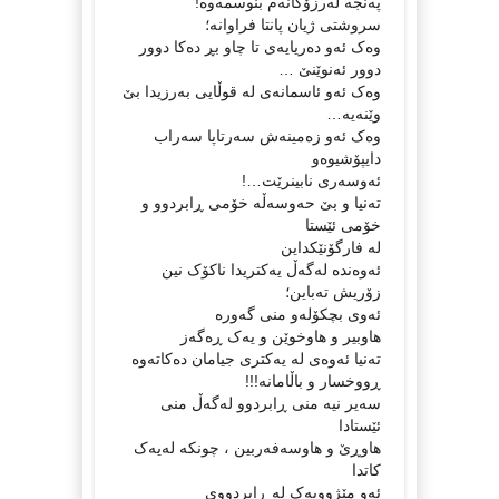
پەنجە لەرزۆکانەم بنوسمەوە!
سروشتی ژیان پانتا فراوانە؛
وەک ئەو دەریایەی تا چاو بڕ دەکا دوور
دوور ئەنوێنێ …
وەک ئەو ئاسمانەی لە قوڵایی بەرزیدا بێ
وێنەیە…
وەک ئەو زەمینەش سەرتاپا سەراب
دایپۆشیوەو
ئەوسەری نابینرێت…!
تەنیا و بێ حەوسەڵە خۆمی ڕابردوو و
خۆمی ئێستا
لە فارگۆنێکداین
ئەوەندە لەگەڵ یەکتریدا ناکۆک نین
زۆریش تەباین؛
ئەوی بچکۆلەو منی گەورە
هاوبیر و هاوخوێن و یەک ڕەگەز
تەنیا ئەوەی لە یەکتری جیامان دەکاتەوە
ڕووخسار و باڵامانە!!!
سەیر نیە منی ڕابردوو لەگەڵ منی
ئێستادا
هاوڕێ و هاوسەفەربین ، چونکە لەیەک
کاتدا
ئەو مێژوویەک لە ڕابردووی