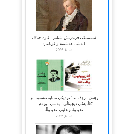
ئێستێتیکی فریدریش شیلەر.. کاوە جەلال
(بەشی هەشتەم و کۆتایی)
ئاب 6, 2026
وێنەی مرۆڤ لە “خودێکی مانابەخشەوە” بۆ
“کاڵایەکی دیجیتاڵی”- بەشی دووەم-..
عەبدولموتەلیب عەبدوڵڵا
ئاب 6, 2026