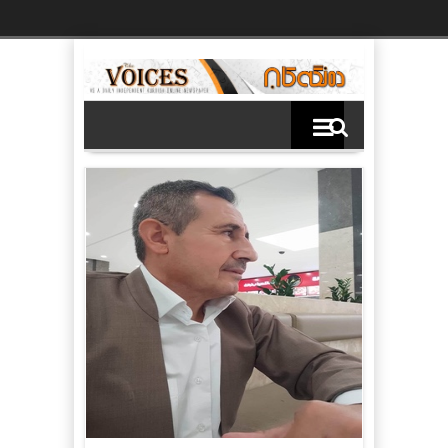
Ski
t
th
conten