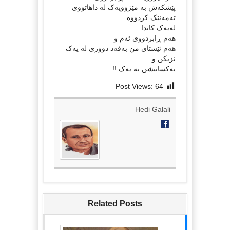
پێشکەش بە مێژوویەک لە داهاتووی
تەمەنێک کردووە….
لەیەک کاتدا:
هەم ڕابردووی ئەم و
هەم ئێستای من بەقەد دووری لە یەک
نزیکن و
یەکسانیشن بە یەک !!
Post Views:
64
Hedi Galali
Related Posts