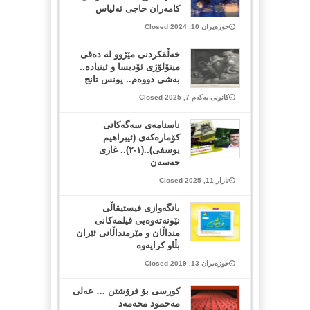
كامەران حاجی ئەلیاس
حوزەیران 10, 2024 Closed
خەڵقکردنی مێژوو لە دەقی
میتۆلۆژی ئۆدیسا و ئینیادە..
بەشی دووەم.. یونس تانج
کانونی یەکەم 7, 2025 Closed
ناسنامەی سەگەکانی
کۆمارەکەی (ئیبراهیم
یوسفی)..(١-٢).. غازی
حەسەن
ئازار 11, 2025 Closed
بانگه‌وازی فیستیڤاڵی
نێونه‌ته‌وه‌یی فیلمه‌کانی
منداڵان و مێرمنداڵانی ئێران
بڵاو کرایه‌وه‌
حوزەیران 13, 2019 Closed
كورسی بۆ فرۆشتن … عەلی
مەحمود محەمەد