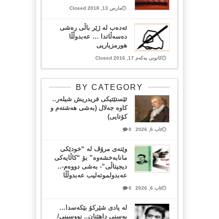
مارس 13, 2018 Closed
ئه‌ده‌ب له‌ ژێر باڵی ره‌شی
ده‌سه‌ڵاتدا … عه‌بدوڵڵا
هورمزیاریی
کانونی یەکەم 17, 2016 Closed
BY CATEGORY
ئێستێتیکی فریدریش شیلەر..
کاوە جەلال (بەشی هەشتەم و
کۆتایی)
ئاب 6, 2026
0
وێنەی مرۆڤ لە “خودێکی
مانابەخشەوە” بۆ “کاڵایەکی
دیجیتاڵی”- بەشی دووەم-..
عەبدولموتەلیب عەبدوڵڵا
ئاب 6, 2026
0
لە یادی شێرکۆ بێکەسدا…
پەسنی داهێنان.. نووسینی/