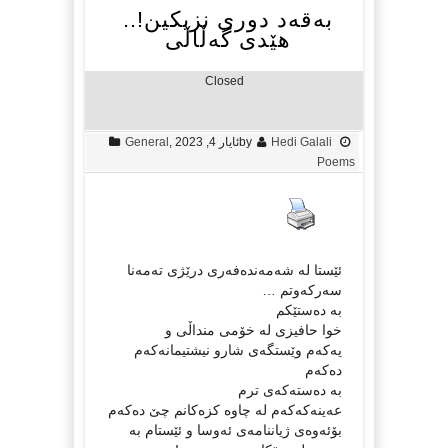
بەقەد دوری نزیکین!..
هێدی گەڵاڵی
Closed
Hedi Galali
by
ئایار 4, 2023
,
General
Poems
ئێستا لە شەمەندەفەری درێژی تەمەنا
سەرکەوتم …
بە دەستێکم
خوا حافیزی لە خۆمی منداڵی و
یەکەم وێستگەی شارو نیشتیمانەکەم
دەکەم
بە دەستەکەی ترم
عەینەکەکەم لە چاوە کزەکانم چێ دەکەم
بۆئەوەی ژیاننامەی ئەوسا و ئێستام بە