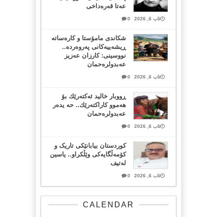
عەتا قەرەداخی
ئاب 6, 2026
0
شکاندی مامۆستا و کارەساتە
ڕیشەییەکانی پەروەردە..
نووسینی: کارزان عەزیز
عەبدولرەحمان
ئاب 6, 2026
0
ڕووبار خالید ئەكتەرێك بۆ
هەموو كاراكتەرێك.. حه یدەر
عەبدولرەحمان
ئاب 6, 2026
0
کوردستان بیابانێکی تاریک و
کۆمەڵگایەکی وێڵکراو.. یاسین
لەتیف
ئاب 6, 2026
0
CALENDAR