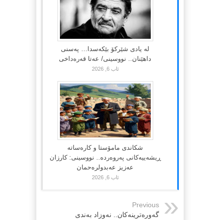
لە یادی شێرکۆ بێکەسدا… پەسنی
داهێنان.. نووسینی/ عەتا قەرەداخی
ئاب 6, 2026
شکاندی مامۆستا و کارەساتە
ڕیشەییەکانی پەروەردە.. نووسینی: کارزان
عەزیز عەبدولرەحمان
ئاب 6, 2026
Previous
گەورەترینەکان.. نەوزاد بەندی