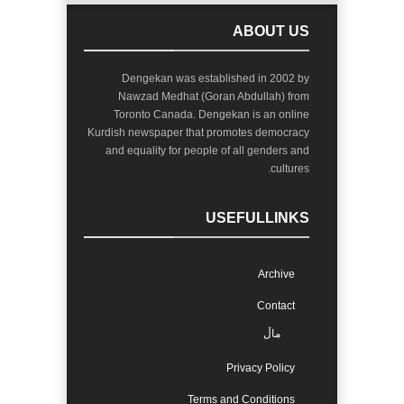
ABOUT US
Dengekan was established in 2002 by
Nawzad Medhat (Goran Abdullah) from
Toronto Canada. Dengekan is an online
Kurdish newspaper that promotes democracy
and equality for people of all genders and
cultures.
USEFULLINKS
Archive
Contact
ماڵ
Privacy Policy
Terms and Conditions