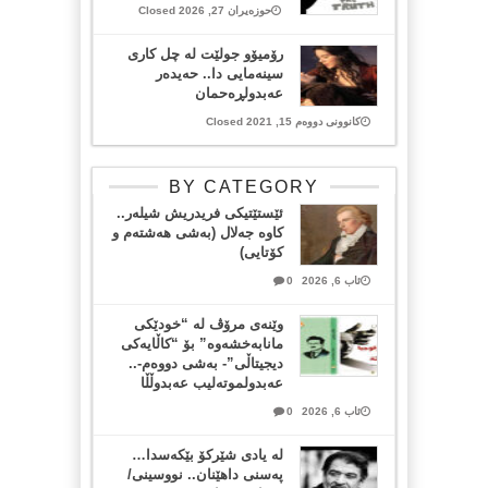
حوزەیران 27, 2026 Closed
رۆمیۆو جولێت له‌ چل كاری
سینه‌مایی دا.. حه‌یده‌ر
عه‌بدولڕه‌حمان
کانوونی دووەم 15, 2021 Closed
BY CATEGORY
ئێستێتیکی فریدریش شیلەر..
کاوە جەلال (بەشی هەشتەم و
کۆتایی)
ئاب 6, 2026
0
وێنەی مرۆڤ لە “خودێکی
مانابەخشەوە” بۆ “کاڵایەکی
دیجیتاڵی”- بەشی دووەم-..
عەبدولموتەلیب عەبدوڵڵا
ئاب 6, 2026
0
لە یادی شێرکۆ بێکەسدا…
پەسنی داهێنان.. نووسینی/