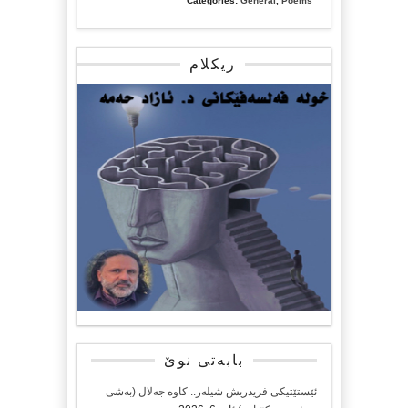
Categories:
General
,
Poems
بروسکە
شیعر..
هێدی
ریکلام
گەڵاڵی
بابەتی نوێ
ئێستێتیکی فریدریش شیلەر.. کاوە جەلال (بەشی