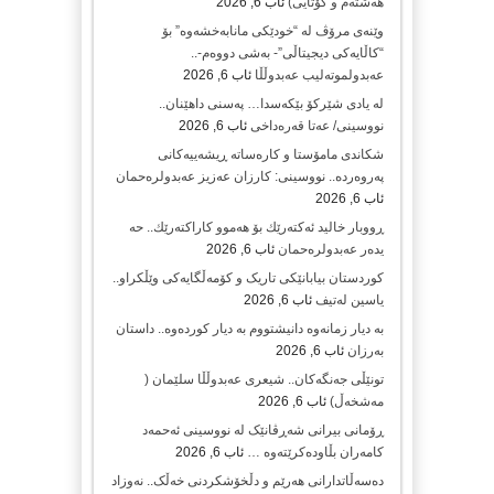
هەشتەم و کۆتایی)
ئاب 6, 2026
وێنەی مرۆڤ لە “خودێکی مانابەخشەوە” بۆ
“کاڵایەکی دیجیتاڵی”- بەشی دووەم-..
عەبدولموتەلیب عەبدوڵڵا
ئاب 6, 2026
لە یادی شێرکۆ بێکەسدا… پەسنی داهێنان..
نووسینی/ عەتا قەرەداخی
ئاب 6, 2026
شکاندی مامۆستا و کارەساتە ڕیشەییەکانی
پەروەردە.. نووسینی: کارزان عەزیز عەبدولرەحمان
ئاب 6, 2026
ڕووبار خالید ئەكتەرێك بۆ هەموو كاراكتەرێك.. حه
یدەر عەبدولرەحمان
ئاب 6, 2026
کوردستان بیابانێکی تاریک و کۆمەڵگایەکی وێڵکراو..
یاسین لەتیف
ئاب 6, 2026
بە دیار زمانەوە دانیشتووم بە دیار کوردەوە.. داستان
بەرزان
ئاب 6, 2026
تونێڵی جەنگەکان.. شیعری عەبدوڵڵا سلێمان (
مەشخەڵ)
ئاب 6, 2026
ڕۆمانی بیرانی شەڕڤانێک لە نووسینی ئەحمەد
کامەران بڵاودەکرێتەوە …
ئاب 6, 2026
دەسەڵاتدارانی هەرێم و دڵخۆشکردنی خەڵک.. نەوزاد