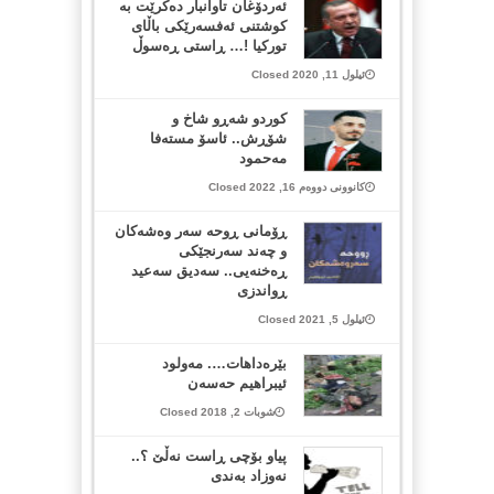
ئەردۆغان تاوانبار دەکرێت بە
کوشتنی ئەفسەرێکی باڵای
تورکیا !… ڕاستی ڕەسوڵ
ئیلول 11, 2020 Closed
کوردو شەڕو شاخ و
شۆڕش.. ئاسۆ مستەفا
مەحمود
کانوونی دووەم 16, 2022 Closed
ڕۆمانی ڕوحه‌ سه‌ر وه‌شه‌كان
و چه‌ند سه‌رنجێكی
ڕه‌خنه‌یی.. سه‌دیق سه‌عید
ڕواندزی
ئیلول 5, 2021 Closed
بێرەداهات…. مەولود
ئیبراهیم حەسەن
شوبات 2, 2018 Closed
پیاو بۆچی ڕاست نەڵێ ؟..
نەوزاد بەندی