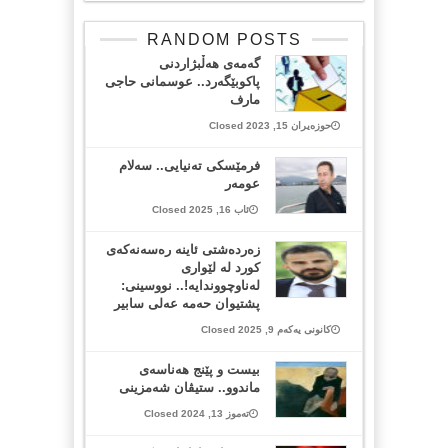
RANDOM POSTS
گەمەی هەڵبژاردنی
پاکوبێگەرد.. عوسمانی حاجی
مارف
حوزەیران 15, 2023 Closed
فرمێسكی تەنیایی.. سەلام
عومەر
ئاب 16, 2025 Closed
زەردەشتی ئاینە رەسەنەکەی
کورد لە لێواری
لەناوچووندایە!.. نووسینی:
پشتیوان حەمە عەلی سابیر
کانونی یەکەم 9, 2025 Closed
بیست و پێنج ھەناسەی
ماندوو.. ستیڤان شەمزینی
تەموز 13, 2024 Closed