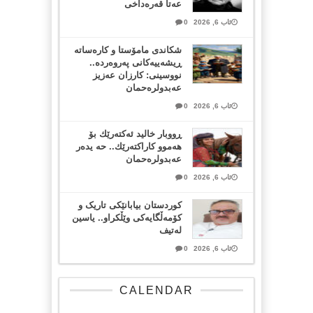
عەتا قەرەداخی
ئاب 6, 2026
0
شکاندی مامۆستا و کارەساتە
ڕیشەییەکانی پەروەردە..
نووسینی: کارزان عەزیز
عەبدولرەحمان
ئاب 6, 2026
0
ڕووبار خالید ئەكتەرێك بۆ
هەموو كاراكتەرێك.. حه یدەر
عەبدولرەحمان
ئاب 6, 2026
0
کوردستان بیابانێکی تاریک و
کۆمەڵگایەکی وێڵکراو.. یاسین
لەتیف
ئاب 6, 2026
0
CALENDAR