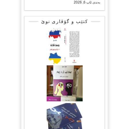
بەندی
ئاب 6, 2026
کتێب و گۆڤاری نوێ