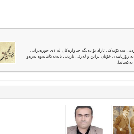
دەنگەکان وەک رۆژنامەیەکی ئەلکترۆنی لەپێناوی فەراهەمکردنی سەکۆیەکی ئازاد بۆ دەنگە جیاوازەکان لە ١ی حوزەیرانی
بە رۆژنامەی خۆتان بزانن و لەرێی ناردنی بابەتەکانتانەوە بەرەو
یەکساندا.