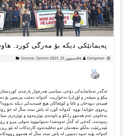
پەیمانێکی دیکە بۆ مەرگی کورد. ها
Dengekan
by
تەممووز 25, 2023
Opinion
,
General
ئەگەر تەماشایەکی دۆخی سیاسی هەرچوار پارچەی کوردستان ب
بیکۆ و سیڤەر و لۆزان) دەخوازیت. کەواتە دەبێت بپرسین بۆ 
قسەی دیوەخان و ئاغا و کوێخاکان هیچ قسەیەکی دیکە نەبووە؟ 
ڕەووی خۆیاندا بووە. کەواتە کورد لە پاش سەد ساڵ لە خۆ ڕۆشن
بەخاوەن ئەم هەموو زانکۆ و ناوەندی توێژینەوە و توێژەری 
زەوەندە، کەچی لە گەڵ ئەوەشدا نەیتوانیووە تەوقی بیرو و ڕ
تێپەڕێنێت بەڵکو بەهەمان ئەو ئەقلیەتەوە کاردەکات لە نێو ڕیز
کەواتە بۆیە ئەوە دەبینین لە پاش سەد ساڵ لە هەموو ڕووەکانە