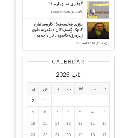
گۆڤاری نما ژمارە ٦١
ئاب 4, 2026 Closed
دۆزی فەلسەفە5: کارەساتبارە
کاتێک گەمژەکان دەکەونە داوی
ژیرەزۆڵەکانەوە.. ئازاد حەمە
ئاب 2, 2026 Closed
CALENDAR
ئاب 2026
د
س
W
پ
هـ
ش
ی
2
1
9
8
7
6
5
4
3
16
15
14
13
12
11
10
23
22
21
20
19
18
17