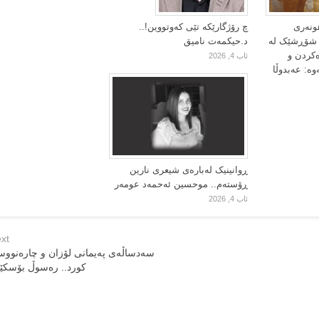
ونەری
چ رۆژگارێکە تێی کەوتووین!..
ا شۆڕشێک لە
د.حیکمەت نامیق
ەکردن و
ئاب 4, 2026
وە: عەبدوڵا
ڕوانینیک لەبارەى شیعرى نارین
ڕۆستەم.. موحسین ئەحمەد عومەر
ئاب 4, 2026
xt
سەدساڵەی په‌یمانی لۆزان و چارەنوو
كورد.. رەسوڵ بۆسكێ