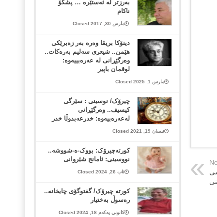
بەرزتر لە ئەستێرە … پشكۆ
ناکام
مارس 30, 2017 Closed
دینۆکا بریڤا وەرە بەر زەبرێکی
هێمن.. شیعری سەلیم بەرەکات..
وەرگێڕانی لە عەرەبییەوە:
لوقمان باپیر
مارس 1, 2025 Closed
چیرۆک/ نوسینی : سێرگی
کیسیف.. وەرگێڕانی
لەعەرەبیەوە: خدرعەبدوڵا خدر
نیسان 19, 2021 Closed
کورتەچیرۆک: بووک-ە-شووشە..
نووسینی:‌ ئامانج شێروانی
Ne
سی
ئاب 26, 2024 Closed
نی
کورتە چیرۆک/ گفتوگۆی چایخانە..
رەسوڵ بەختیار
کانونی یەکەم 18, 2024 Closed