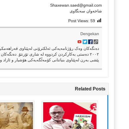
Shaxewan.saed@gmail.com
شاخەوان سەنگاوی
Post Views:
59
Dengekan
٢٠٠٢ دەستی بەکارکردن کردووە لە شاری تۆرنتۆ. دەنگەکان 
پێشی بەرن لەپێناوی بنیاتنانی کۆمەڵگەیەکی هۆشیار و ئازاد و 
Related Posts