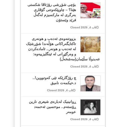
بۆچی شۆڕشی رۆژئاڤا شکستی
هێنا؟ – چاوپێکەوتنی گۆڤاری
بەرگری لە مارکسیزم لەگەڵ
فرێد وێستۆن
ئاب 4, 2026 Closed
بزووتنەوەی ئەدەب و هونەری
تاکتایگەراکانی هۆڵەندا شۆڕشێک
لە ئەدەب و هونەر.. ئامادەکردن
و وەرگێڕانی لە ئینگلیزییەوە:
عەبدوڵا سڵێمان(مەشخەڵ)
ئاب 4, 2026 Closed
چ رۆژگارێکە تێی کەوتووین!..
د.حیکمەت نامیق
ئاب 4, 2026 Closed
ڕوانینیک لەبارەى شیعرى نارین
ڕۆستەم.. موحسین ئەحمەد
عومەر
ئاب 4, 2026 Closed