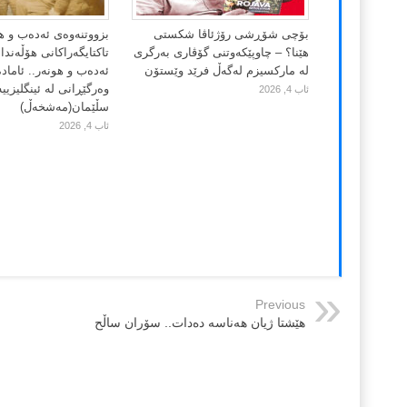
بۆچی شۆڕشی رۆژئاڤا شکستی
بزووتنەوەی ئەدەب و ه
هێنا؟ – چاوپێکەوتنی گۆڤاری بەرگری
تاکتایگەراکانی هۆڵەند
لە مارکسیزم لەگەڵ فرێد وێستۆن
ئەدەب و هونەر.. ئاماد
وەرگێڕانی لە ئینگلیزییە
ئاب 4, 2026
سڵێمان(مەشخەڵ)
ئاب 4, 2026
Previous
هێشتا ژیان هەناسە دەدات.. سۆران ساڵح