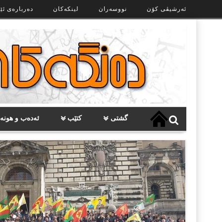
Ski
ئەرشیڤی کۆن
نووسەران
لینکەکان
دەربارەی ئێ
t
th
conten
گشتی
کتێب
ئەدەب و هونە