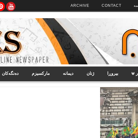
مە
CONTACT
ARCHIVE
ر
بیروڕا
ژنان
دیمانە
مارکسیزم
دەنگەکان