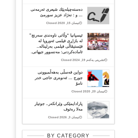
ده‌سته‌چیله‌یێك شیعری ئه‌رمه‌نی
… و : نه‌ژاد عزیز سورمێ
نیسان 15, 2020 Closed
ئیسپانیا “وڵاتی‌ ناوه‌ندی سه‌رنج”
لە بازاڕی فیلمی ئه‌وروپا له
فێستیڤاڵی فیلمی بەرلیناله..
ئامادەکردنی: مەنسوور جیهانی.
تشرینی یەکەم 19, 2024 Closed
دواین فەسڵی بەهەڵمبوونی
جورج … ئەنوەری حاجی خدر
نامۆ
نیسان 20, 2020 Closed
پارادایمێکی وێرانکەر.. جوتیار
مەلا رەئوف
نیسان 3, 2026 Closed
BY CATEGORY