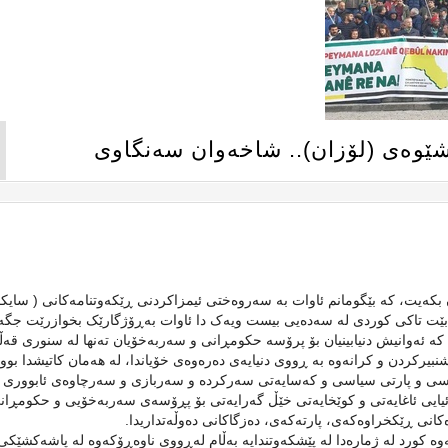
وشێوەی (لۆزان).. شاخەوان سەنگاوی
کەیت، کە بێگومانم ئاوات بە سەروەختی ئیمزاکردنی ڕێکەوتنامەکانی ( سای
دەبێت تاکی کوردی لە سەدەیی بیست ویەک دا ئاوات بەڕۆژگارێک بخوازرێت جگە 
کە ئەوانیش دنیابینیان بۆ پرۆسە حکومڕانی و سەربەخۆیان تەنها لە سنوری قەڵ
بیرکردن و کرانەوە بە ڕووی دنیایەی دەرەوەی خۆیاندا، لە هەمان کاتیشدا بوو
سیاسی و پارتی سیاسی و کەسایەتی سەرکردە و سەربازی و سەرچاوەی ئابووری 
وئیایی ئاغایەتی و کوێخایەتی خێڵ گەرایەتی بۆ پڕۆسەی سەربەخۆیی و حکومڕان
ەکانی ڕێکخراوەکەی، پارتەکەی، دەزگاکانی دەوڵەتداریدا.
وە کورد لە ژمارەدا لە پێشکەوتندایە بەڵام لەڕووی ناوەڕۆکەوە لە پاشەکشێکی