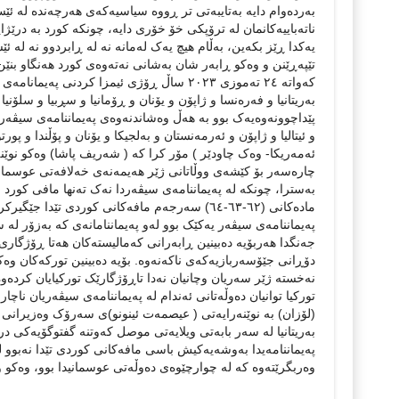
بەردەوام دایە بەتایبەتی تر ڕووە سیاسیەکەی هەرچەندە لە ئێ
ناتەباییەکانمان لە ترۆپکی خۆ خۆری دایە، چونکە کورد بە درێ
یەکدا ڕێز بکەین، بەڵام هیچ یەک لەمانە نە لە ڕابردوو نە لە ئ
تێپەڕێنن و وەکو ڕابەر شان بەشانی نەتەوەی کورد هەنگاو بنێن
کەواتە ٢٤ تەموزی ٢٠٢٣ ساڵ ڕۆژی ئیمزا کردن
بەریتانیا و فەرەنسا و ژاپۆن و یۆنان و ڕۆمانیا و سڕبیا و سلۆنیا
و ئیتالیا و ژاپۆن و ئەرمەنستان و بەلجیکا و یۆنان و پۆڵندا و پو
ئەمەریکا- وەک چاودێر ) مۆر کرا کە ( شەریف پاشا) وەکو نوێنە
چارەسەر بۆ کێشەی ووڵاتانی ژێر هەیمەنەی خەلافەتی عوسمانی 
بەسترا، چونکە لە پەیماننامەی سیڤەردا نەک تەنها مافی کورد
پەیماننامەی سیڤەر یەکێک بوو لەو پەیماننامانەی کە بەزۆر لە 
جەنگدا هەربۆیە دەبینین ڕابەرانی کەمالیستەکان هەتا ڕۆژگاری 
دۆڕانی جێۆسەربازیەکەی ناکەنەوە. بۆیە دەبینین تورکەکان وە
نەخستە ژێر سەریان وچانیان نەدا تاڕۆژگارێک تورکیایان کردە
تورکیا توانیان دەوڵەتانی ئەندام لە پەیماننامەی سیڤەریان ناچا
(لۆزان) بە نوێنەرایەتی ( عیصمەت ئینونو)ی سەرۆک وەزیرانی ت
پەیماننامەیدا بەوشەیەکیش باسی مافەکانی کوردی تێدا نەبوو ل
وەربگرێتەوە کە لە چوارچێوەی دەوڵەتی عوسمانیدا بوو، وەکو 