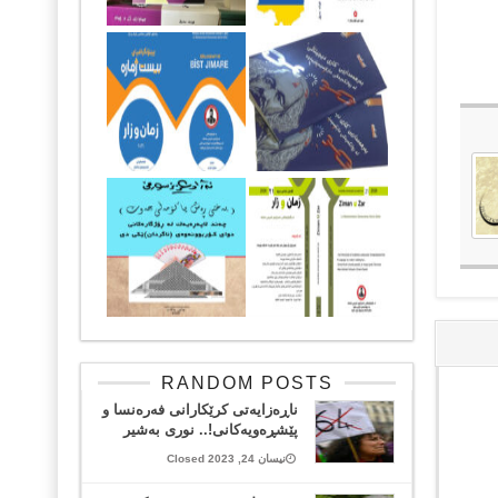
RANDOM POSTS
ناڕەزایەتی کرێکارانی فەرەنسا و
پێشڕەویەکانی!.. نوری بەشیر
نیسان 24, 2023 Closed