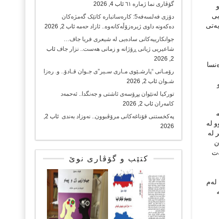
گۆڤاری نما ژمارە ٦١
ئاب 4, 2026
یی
دۆزی فەلسەفە5: کارەساتبارە کاتێک گەمژەکان
یەتی
دەکەونە داوی ژیرەزۆڵەکانەوە.. ئازاد حەمە
ئاب 2, 2026
جوانکارییەکانی سادەیی لە شیعری فریا جاف…
شاعیریی ژیانی ڕۆژانە و زمانی هەست.. نزار جاف
ئاب
2, 2026
تانیا و فەرەنسا
رۆمـانی “پارشـێوی مـاری سـیر”ی جـوان قـادۆ.. و. رەزا
شـوان
ئاب 2, 2026
تورکیا لەنێوان پڕۆسەی ئاشتی و جەنگدا.. ئەحمەد
کامەران
ئاب 2, 2026
نکە
پەکخستنی قۆناغەکانی مرۆڤبوون.. نەوزاد بەندی
ئاب 2,
و لە
2026
 لە
ن
ەت
کتێب و گۆڤاری نوێ
 لە ٢٤تەموزی ١٩٢٣ ئیمزا کرا کە لەم