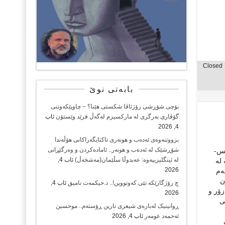
Closed
بابەتی نوێ
بۆچی شۆڕشی رۆژئاڤا شکستی هێنا؟ – چاوپێکەوتنی
گۆڤاری بەرگری لە مارکسیزم لەگەڵ فرێد وێستۆن
ئاب
4, 2026
بزووتنەوەی ئەدەب و هونەری تاکتایگەراکانی هۆڵەندا
شۆڕشێک لە ئەدەب و هونەر.. ئامادەکردن و وەرگێڕانی
کس-
لە ئینگلیزییەوە: عەبدوڵا سڵێمان(مەشخەڵ)
ئاب 4,
لە
2026
ەم
ن
چ رۆژگارێکە تێی کەوتووین!.. د.حیکمەت نامیق
ئاب 4,
زۆر و
2026
ی
ڕوانینیک لەبارەى شیعرى نارین ڕۆستەم.. موحسین
ئەحمەد عومەر
ئاب 4, 2026