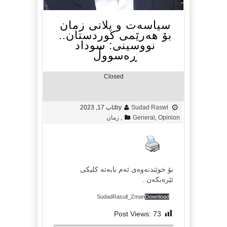
سیاسەت و پلانی زمان
بۆ هەرێمی کوردستان..
نووسینی: سوداد
ڕەسووڵ
Closed
Sudad Raswl
by
ئاب 17, 2023
Opinion
,
General
,
زمان
بۆ خوێندنەوەی ئەم بابەتە کلیکی
ئێرەبکەن..
SudadRasull_Zman
Download
Post Views:
73