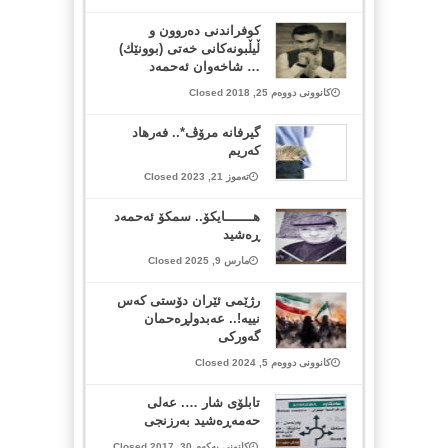
كوفراندنی ده‌روون و
ڵیڵبونه‌كانی خه‌تی (بوونێك)
… شاخه‌وان ئه‌حمه‌د
کانوونی دووەم 25, 2018 Closed
گیرفانه‌ مرۆڤ*.. فەرهاد
کەریم
تەموز 21, 2023 Closed
هـــــــایکۆ.. سمکۆ ئەحمەد
ڕەشید
مارس 9, 2025 Closed
رژێمی ئێران دۆستی کەس
نییە!.. عەبدولڕەحمان
گەورکی
کانوونی دووەم 5, 2024 Closed
تابلۆی شار …. عەلی
حەمەڕەشید بەرزنجی
کانونی یەکەم 30, 2017 Closed