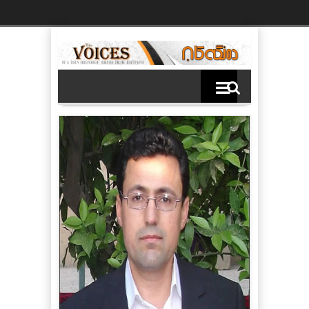
Ski
t
th
conten