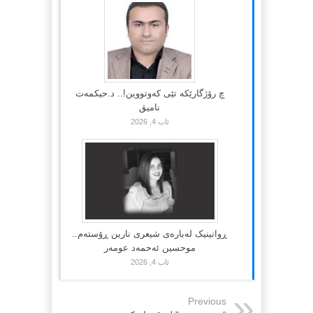
چ رۆژگارێکە تێی کەوتووین!.. د.حیکمەت
نامیق
ئاب 4, 2026
ڕوانینیک لەبارەى شیعرى نارین ڕۆستەم..
موحسین ئەحمەد عومەر
ئاب 4, 2026
Previous