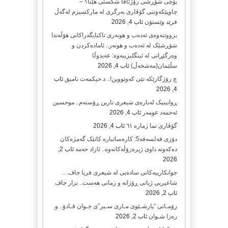
بۆچی شۆڕشی رۆژئاڤا شکستی هێنا؟ –
چاوپێکەوتنی گۆڤاری بەرگری لە مارکسیزم لەگەڵ
فرێد وێستۆن
ئاب 4, 2026
بزووتنەوەی ئەدەب و هونەری تاکتایگەراکانی هۆڵەندا
شۆڕشێک لە ئەدەب و هونەر.. ئامادەکردن و
وەرگێڕانی لە ئینگلیزییەوە: عەبدوڵا
سڵێمان(مەشخەڵ)
ئاب 4, 2026
چ رۆژگارێکە تێی کەوتووین!.. د.حیکمەت نامیق
ئاب
4, 2026
ڕوانینیک لەبارەى شیعرى نارین ڕۆستەم.. موحسین
ئەحمەد عومەر
ئاب 4, 2026
گۆڤاری نما ژمارە ٦١
ئاب 4, 2026
دۆزی فەلسەفە5: کارەساتبارە کاتێک گەمژەکان
دەکەونە داوی ژیرەزۆڵەکانەوە.. ئازاد حەمە
ئاب 2,
2026
جوانکارییەکانی سادەیی لە شیعری فریا جاف…
شاعیریی ژیانی ڕۆژانە و زمانی هەست.. نزار جاف
ئاب 2, 2026
رۆمـانی “پارشـێوی مـاری سـیر”ی جـوان قـادۆ.. و.
رەزا شـوان
ئاب 2, 2026