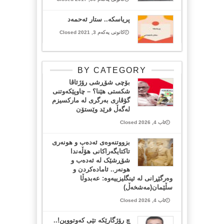
پریاسكه‌.. ستار ئه‌حمه‌د
کانونی یەکەم 3, 2021 Closed
BY CATEGORY
بۆچی شۆڕشی رۆژئاڤا
شکستی هێنا؟ – چاوپێکەوتنی
گۆڤاری بەرگری لە مارکسیزم
لەگەڵ فرێد وێستۆن
ئاب 4, 2026 Closed
بزووتنەوەی ئەدەب و هونەری
تاکتایگەراکانی هۆڵەندا
شۆڕشێک لە ئەدەب و
هونەر.. ئامادەکردن و
وەرگێڕانی لە ئینگلیزییەوە: عەبدوڵا
سڵێمان(مەشخەڵ)
ئاب 4, 2026 Closed
چ رۆژگارێکە تێی کەوتووین!..