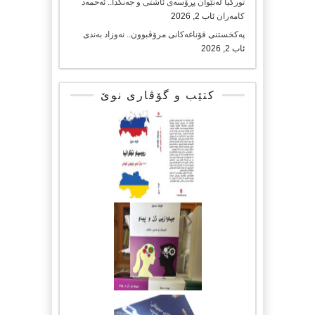
تورکیا لەنێوان پڕۆسەی ئاشتی و جەنگدا.. ئەحمەد
کامەران
ئاب 2, 2026
پەکخستنی قۆناغەکانی مرۆڤبوون.. نەوزاد بەندی
ئاب 2, 2026
کتێب و گۆڤاری نوێ