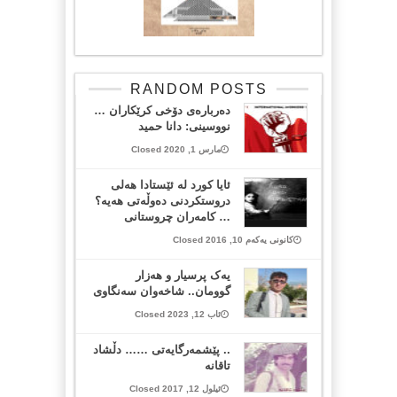
RANDOM POSTS
دەربارەى دۆخی کرێکاران …
نووسینی: دانا حمید
مارس 1, 2020 Closed
ئایا کورد لە ئێستادا هەلی
دروستکردنی دەوڵەتی هەیە؟
… کامەران چروستانی
کانونی یەکەم 10, 2016 Closed
یەک پرسیار و هەزار
گوومان.. شاخەوان سەنگاوی
ئاب 12, 2023 Closed
.. پێشمه‌رگایه‌تی …… دڵشاد
تاقانە
ئیلول 12, 2017 Closed