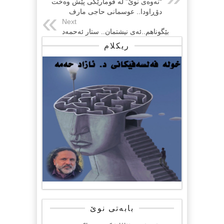
“نەوەی نوێ” لە قومارێکی پێش وەخت
دۆڕاودا.. عوسمانی حاجی مارف
Next
بێگوناهم..ئه‌ی نیشتمان.. ستار ئەحمەد
ریکلام
بابەتی نوێ