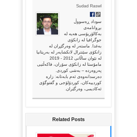
Sudad Raswl
سوداد ڕەسووڵ
بڕوانامەی
بەکالۆریۆسی هەیە لە
جوگرافیا لە زانکۆی
بەغدا. ماستەر لە وەرگێڕان لە
زانکۆی سێنترال لانکشایەر لە بەریتانیا
لە نێوان ساڵانی 2012 - 2019
مامۆستا لە زانکۆی سۆران، فاکەڵتیی
پەروەردە – بەشی کوردی.
دەرسدانەوەی ئەم بابەتانە: زارە
کوردییەکان، کوردۆلۆجی و گفتوگۆی
ئەکادیمی، وەرگێران.
Related Posts