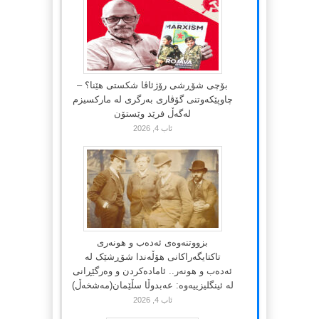
بۆچی شۆڕشی رۆژئاڤا شکستی هێنا؟ –
چاوپێکەوتنی گۆڤاری بەرگری لە مارکسیزم
لەگەڵ فرێد وێستۆن
ئاب 4, 2026
بزووتنەوەی ئەدەب و هونەری
تاکتایگەراکانی هۆڵەندا شۆڕشێک لە
ئەدەب و هونەر.. ئامادەکردن و وەرگێڕانی
لە ئینگلیزییەوە: عەبدوڵا سڵێمان(مەشخەڵ)
ئاب 4, 2026