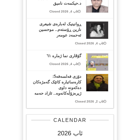
د.حیکمەت نامیق
ئاب 4, 2026 Closed
ڕوانینیک لەبارەى شیعرى
نارین ڕۆستەم.. موحسین
ئەحمەد عومەر
ئاب 4, 2026 Closed
گۆڤاری نما ژمارە ٦١
ئاب 4, 2026 Closed
دۆزی فەلسەفە5:
کارەساتبارە کاتێک گەمژەکان
دەکەونە داوی
ژیرەزۆڵەکانەوە.. ئازاد حەمە
ئاب 2, 2026 Closed
CALENDAR
ئاب 2026