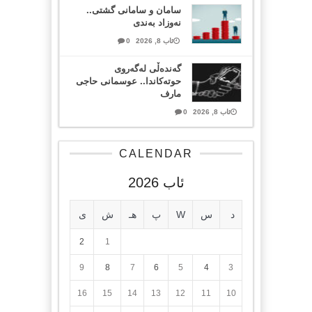
سامان و سامانی گشتی..
نەوزاد بەندی
ئاب 8, 2026
0
گەندەڵی لەگەروی
حوتەکاندا.. عوسمانی حاجی
مارف
ئاب 8, 2026
0
CALENDAR
ئاب 2026
د
س
W
پ
هـ
ش
ی
2
1
9
8
7
6
5
4
3
16
15
14
13
12
11
10