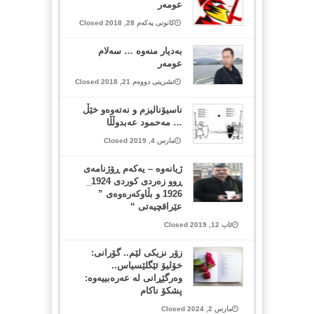
عومەر
کانونی یەکەم 28, 2018 Closed
بەدیار منەوە … سەلام
عومەر
تشرینی دووەم 21, 2018 Closed
ناسیۆنالیزم و نەتەوەو خێڵ
… مەحمود عەبدوڵڵا
مارس 4, 2019 Closed
ژیانه‌وه‌ – یه‌كه‌م ڕۆژنامه‌ی
ڕوو زه‌ردی كوردی 1924_
1926 و بڵاوكه‌ره‌وه‌ی ”
عێراقچیه‌تی “
ئاب 12, 2019 Closed
زۆر نزیکی لێم.. گۆرانی:
خۆلیۆ ئێگلێسیاس..
وەرگێڕانی لە عەرەبییەوە:
پشکۆ ناکام
مارس 2, 2024 Closed