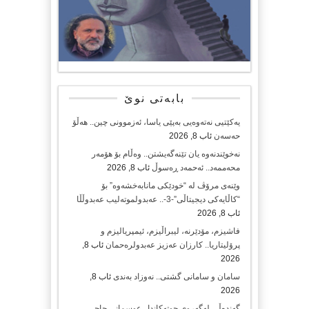
بابەتی نوێ
یەکێتیی نەتەوەیی بەپێی یاسا، ئەزموونی چین.. هەڵۆ
حەسەن
ئاب 8, 2026
نەخوێندنەوە یان تێنەگەیشتن.. وەڵام بۆ هۆمەر
محەممەد.. ئەحمەد ڕەسوڵ
ئاب 8, 2026
وێنەی مرۆڤ لە “خودێکی مانابەخشەوە” بۆ
“کاڵایەکی دیجیتاڵی”-3-.. عەبدولموتەلیب عەبدوڵڵا
ئاب 8, 2026
فاشیزم، مۆدێرنە، لیبراڵیزم، ئیمپریالیزم و
پرۆلیتاریا.. کارزان عەزیز عەبدولرەحمان
ئاب 8,
2026
سامان و سامانی گشتی.. نەوزاد بەندی
ئاب 8,
2026
گەندەڵی لەگەروی حوتەکاندا.. عوسمانی حاجی