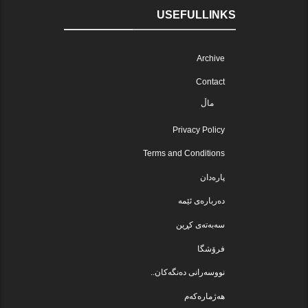
USEFULLINKS
Archive
Contact
ماڵ
Privacy Policy
Terms and Conditions
پارەدان
دەربارەی ئێمە
سەبەتەی کڕین
فرۆشگا
نووسەرانی دەنگەکان..
هەژمارەکەم