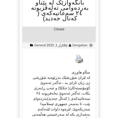
بانگەوازێک لە پێناو
بەردەوامی تەلەفزیونە
٢٤ سەعاتیەکەی (
کەناڵ جەدید)
Closed
Dengekan
by
ئازار 1, 2025
General
سڵاو هاوڕی
لە ئێران شۆڕشێک بەڕێوەیە شۆڕشی
ژن ژیان ئازای یە ، ئەگەر ئەتەوێ
کۆمۆنستەکان( حککا) و چەپ ڕابەری
بکات، ئەگەر ئەتەوێ تەلەفزیونە ٢٤
سەعاتیەکەی ( کەناڵ جەدید)بەردەوام
بێت، تا بەسەر جمهوری ئیسلامیدا
سەربکەوێ، لێرەوە داوات لێدەکەم
بەشداری بکە لە سەرخستنی هەڵمەتی