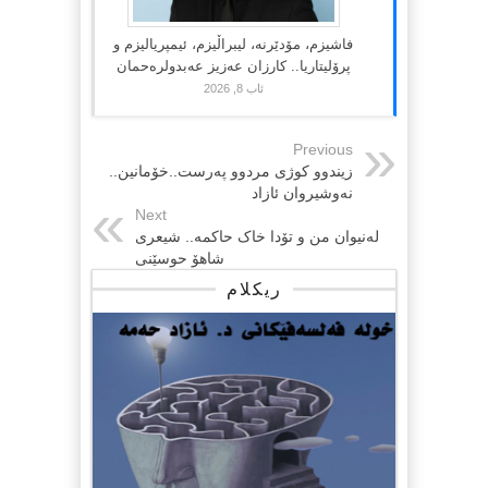
فاشیزم، مۆدێرنە، لیبراڵیزم، ئیمپریالیزم و
پرۆلیتاریا.. کارزان عەزیز عەبدولرەحمان
ئاب 8, 2026
Previous
زیندوو کوژی مردوو پەرست..خۆمانین..
نەوشیروان ئازاد
Next
لەنیوان من و تۆدا خاک حاکمە.. شیعری
شاهۆ حوسێنی
ریکلام