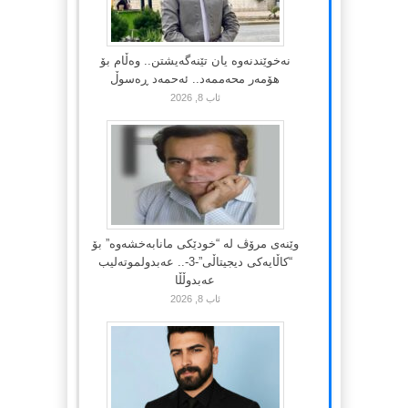
نەخوێندنەوە یان تێنەگەیشتن.. وەڵام بۆ
هۆمەر محەممەد.. ئەحمەد ڕەسوڵ
ئاب 8, 2026
وێنەی مرۆڤ لە “خودێکی مانابەخشەوە” بۆ
“کاڵایەکی دیجیتاڵی”-3-.. عەبدولموتەلیب
عەبدوڵڵا
ئاب 8, 2026