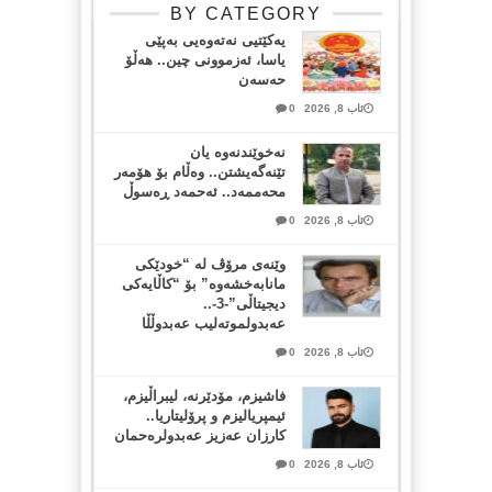
BY CATEGORY
یەکێتیی نەتەوەیی بەپێی
یاسا، ئەزموونی چین.. هەڵۆ
حەسەن
ئاب 8, 2026
0
نەخوێندنەوە یان
تێنەگەیشتن.. وەڵام بۆ هۆمەر
محەممەد.. ئەحمەد ڕەسوڵ
ئاب 8, 2026
0
وێنەی مرۆڤ لە “خودێکی
مانابەخشەوە” بۆ “کاڵایەکی
دیجیتاڵی”-3-..
عەبدولموتەلیب عەبدوڵڵا
ئاب 8, 2026
0
فاشیزم، مۆدێرنە، لیبراڵیزم،
ئیمپریالیزم و پرۆلیتاریا..
کارزان عەزیز عەبدولرەحمان
ئاب 8, 2026
0