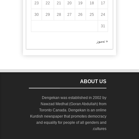
23
22
21
20
19
18
17
30
29
28
27
26
25
24
31
« تەموز
ABOUT US
Dengekan was established in 2002 by
Nawzad Medhat (Goran Abdullah) from
Toronto Canada. Dengekan is an online
Kurdish newspaper that promotes democracy
and equality for people of all genders and
cultures.