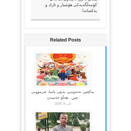
کۆمەڵگەیەکی هۆشیار و ئازاد و
یەکساندا.
Related Posts
یەکێتیی نەتەوەیی بەپێی یاسا، ئەزموونی
چین.. هەڵۆ حەسەن
ئاب 8, 2026