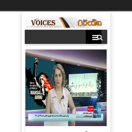
Ski
t
th
conten