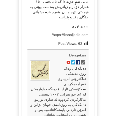
ماڵی ئەم حزبە دا کە ئامانجێتی ١٥٠
هەزار دۆڵار و زیاتریش بەدست بهێنی بە
هیمەتی ئێوە مانان. هەرچەندە دەتوانی
جێگای ڕێز و پێزانینە.
سمیر نوری
https://kanaljadid.com/
Post Views:
62
Dengekan
دەنگەکان وەک
رۆژنامەیەکی
ئەلکترۆنی لەپێناوی
فەراهەمکردنی
سەکۆیەکی ئازاد بۆ دەنگە جیاوازەکان
لە ١ی حوزەیرانی ٢٠٠٢ دەستی
بەکارکردن کردووە لە شاری تۆرنتۆ.
دەنگەکان بە رۆژنامەی خۆتان بزانن و
لەرێی ناردنی بابەتەکانتانەوە بەرەو
پێشی بەرن لەپێناوی بنیاتنانی