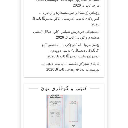
مارف
ئاب 8, 2026
ڕۆمانی (زامه‌كانی ئەرمەنستان) وه‌رچه‌رخانه‌
گه‌وره‌كه‌ی ئه‌ده‌بی ئه‌رمه‌نی.. ئاكۆ عه‌بدوڵڵا
ئاب 8,
2026
ئێستێتیکی فریدریش شیلەر.. کاوە جەلال (بەشی
هەشتەم و کۆتایی)
ئاب 6, 2026
وێنەی مرۆڤ لە “خودێکی مانابەخشەوە” بۆ
“کاڵایەکی دیجیتاڵی”- بەشی دووەم-..
عەبدولموتەلیب عەبدوڵڵا
ئاب 6, 2026
لە یادی شێرکۆ بێکەسدا… پەسنی داهێنان..
نووسینی/ عەتا قەرەداخی
ئاب 6, 2026
کتێب و گۆڤاری نوێ