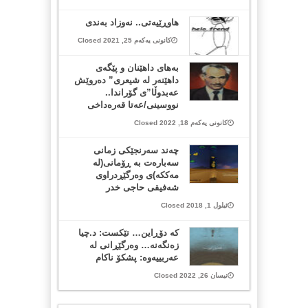
هاوڕێیەتی.. نەوزاد بەندی
کانونی یەکەم 25, 2021 Closed
بە‌هاى داهێنان و پێگه‌ى
داهێنه‌ر له‌ شیعری” ده‌روێش
عه‌بدوڵا”ی گۆراندا..
نووسینی/عەتا قەرەداخی
کانونی یەکەم 18, 2022 Closed
چەند سەرنجێکی زمانی
سەبارەت بە ڕۆمانی(لە
مەککە)ی وەرگێڕدراوی
شەفیقی حاجی خدر
ئیلول 1, 2018 Closed
کە دۆڕاین… تێکست: د.چیا
زەنگەنە… وەرگێڕانی لە
عەربییەوە: پشکۆ ناکام
نیسان 26, 2022 Closed