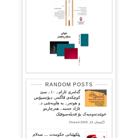
RANDOM POSTS
گەلەری ئارام.. ١٠.. سێ
کوچکەی ڤاگنەر، دیۆنسیۆس
و هونەر.. بە هاوبەشی د.
ئازاد حەمە.. هەرجارەو
خوێندنەوەیەک بۆ فەیلەسوفێک
نیسان 12, 2025 Closed
پێكهێنانی حكومەت … سەلام