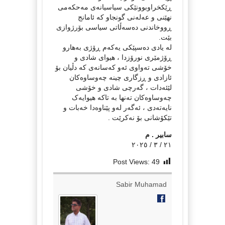
ڕێکخراوبوونێکی سیاسیانەی مەحکەمی
نهێنی و عەلەنی گونجاو کە ئامانج
ڕووخاندنی دەسەڵاتی سیاسی بۆرژوازی
بێت.
لە یادی دەسپێکی یەکەم ڕۆژی بەهارو
ڕۆژمێری نورۆزدا ، هیوای شادی و
خۆشی تەواوی ئەو کەسانەی کە دڵیان بۆ
ئازادی و ڕزگاری چینە چەوساوەکان
لێئەدات ، گەرچی شادی و خۆشی
چەوساوەکان تەنها بە تاکە هیوایەک
نایەتەدی ، ئەگەر لەو پێناوەدا خەبات و
تێکۆشانی بۆ نەکرێت .
سابیر . م
٢١ / ٣ / ٢٠٢٥
Post Views:
49
Sabir Muhamad