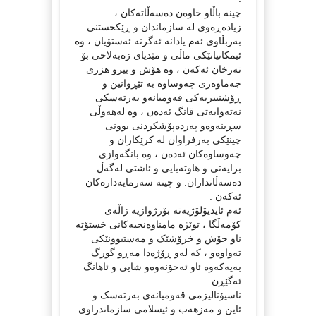
چینە باڵاو خاوەن دەسەڵاتەکان ،
زیادەڕەوی لە سازماندان و ڕێکخستنی
بەربڵاوی ئەم یادانە ئەگرنە ئەستۆیان ، وە
ئیمکانیانێکی ماڵی و مێدیای زەبەلاحی بۆ
تەرخان ئەکەن ، وە هۆش و بیرو هزری
جەماوەری چەوساوە بە تێڕوانین و
ڕۆشنبیریەکی قەومیانەو بەرتەسکی
نەتەوایەتی قانگ ئەدەن ، وە لەهەوڵی
سڕینەوەو پەردەپۆشکردنی بوونی
چینێکی بەرفراوان لە کرێکاران و
چەوساوەکان ئەدەن ، وە بانگەوازی
برایەتی و هاوتەبایی و ئاشتی لەگەڵ
دەسەڵاتداران. و چینە سەرمایەدارەکان
ئەکەن .
ئەم ئایدیۆلۆژیەتە بۆرژوازیە زاڵەی
کۆمەڵگا ، توێژە مامناوەنجیەکانی خستۆتە
ناو جۆش و خرۆشێک و مەستبوونێکی
تەواوەو ، کە لەو ڕۆژەدا مەڕو گورگ
بەیەکەوە ئاو ئەخۆنەوەو شایی و ئاهانگ
ئەگێڕن .
ناسیۆنالیزمی قەومیانەی بەرتەسک و
ئاین و مەزهەب و ئیسلامی سازماندراوی