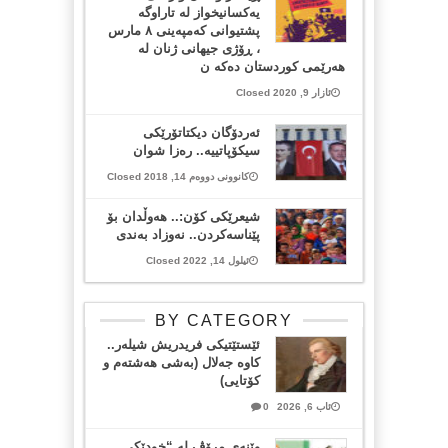
یەکسانیخواز لە تاراوگە
پشتیوانی کەمپەینی ٨ مارس
، ڕۆژی جیهانی ژنان لە
هەرێمی کوردستان دەکە ن
ئازار 9, 2020 Closed
ئەردۆگان دیکتاتۆرێکی
سیکۆپاتییە.. رەزا شوان
کانوونی دووەم 14, 2018 Closed
شیعرێکی کۆن:.. هەوڵدان بۆ
پێناسەکردن.. نەوزاد بەندی
ئیلول 14, 2022 Closed
BY CATEGORY
ئێستێتیکی فریدریش شیلەر..
کاوە جەلال (بەشی هەشتەم و
کۆتایی)
ئاب 6, 2026
0
وێنەی مرۆڤ لە “خودێکی