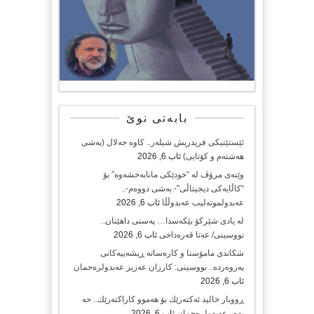
بابەتی نوێ
ئێستێتیکی فریدریش شیلەر.. کاوە جەلال (بەشی
هەشتەم و کۆتایی)
ئاب 6, 2026
وێنەی مرۆڤ لە “خودێکی مانابەخشەوە” بۆ
“کاڵایەکی دیجیتاڵی”- بەشی دووەم-..
عەبدولموتەلیب عەبدوڵڵا
ئاب 6, 2026
لە یادی شێرکۆ بێکەسدا… پەسنی داهێنان..
نووسینی/ عەتا قەرەداخی
ئاب 6, 2026
شکاندی مامۆستا و کارەساتە ڕیشەییەکانی
پەروەردە.. نووسینی: کارزان عەزیز عەبدولرەحمان
ئاب 6, 2026
ڕووبار خالید ئەكتەرێك بۆ هەموو كاراكتەرێك.. حه
یدەر عەبدولرەحمان
ئاب 6, 2026