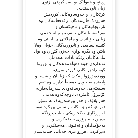
ڕەنج و هەوڵێک بۆ پەیداکردنی بژێوی
ژیان ناوەستێت .
کرێکاران و چەوساوەکانی کوردیش
هەروەک فارسەکان. و ئەفغانیەکان وە
ئازبایجانیەکان و تاجیکستان و
تورکمنستانەکان ، بەردەوام لە خەمی
ژیانی خۆیاندان و ململانێی چینایەتی وە
کێشە سیاسی و ئابووریەکانی خۆیان وەلا
نانێن وە بگرە بواری جەژن گێڕان وە توانا
مادیەکانیان ڕێگە نادات بەهەمان
ئەندازەی چینە دەوڵەمەندەکان و بۆرژوا
کۆمبرادۆرەکانی کوردو وتوێژە
ووردەبۆرژوازیەکان کە ژیانیان وابەستەو
پابەندە بە خودی دەسەڵاتداران وە ئەم
سیستەمی چەوسانەوەی سەرمایەداریە
کۆنتڕۆڵ ئامێزەی ناوچەکەوە هەیە .
هەر یادێک و هەر بیرەوەریەک بە شوێن
ئەوەی کە ببێتە کات و ساتی بیرکردنەوە
لە ڕزگاری یەکجارەکی ، نابێت ڕێگە
بدەین ببنە ڕۆژی خەفەکردن و
بەجۆکدادان و ئەفیونی مەستکردن و
سڕکردنی هزرو بیری خەباتی چینایەتیمان
.