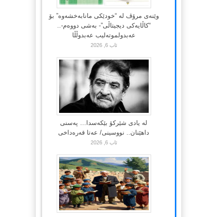
وێنەی مرۆڤ لە “خودێکی مانابەخشەوە” بۆ
“کاڵایەکی دیجیتاڵی”- بەشی دووەم-..
عەبدولموتەلیب عەبدوڵڵا
ئاب 6, 2026
لە یادی شێرکۆ بێکەسدا… پەسنی
داهێنان.. نووسینی/ عەتا قەرەداخی
ئاب 6, 2026