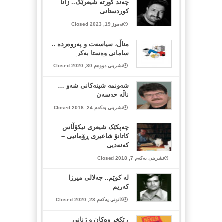
چەند کورتە شیعرێک.. زانا
کوردستانی
تەموز 19, 2023 Closed
مناڵ، سیاسەت و پەروەردە ..
سامانی وەستا بەکر
تشرینی دووەم 30, 2020 Closed
شەونمە شینەکانی شەو …
ناڵە حەسەن
تشرینی یەکەم 24, 2018 Closed
چەپکێک شیعری نیکۆڵاس
کاتانۆ شاعیری ڕۆمانیی –
کەنەدیی
تشرینی یەکەم 7, 2018 Closed
له‌ كوێم.. جه‌لالی میرزا
كه‌ریم
کانونی یەکەم 23, 2020 Closed
ڕێکخراوەکان و ژنانی