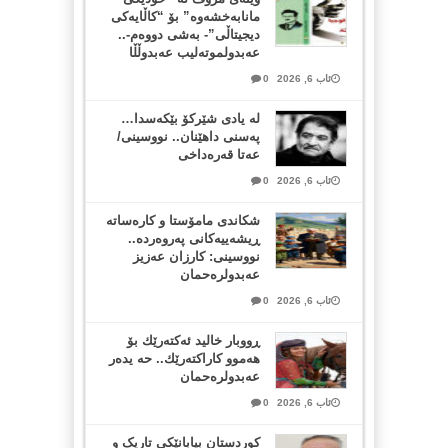
مانابەخشەوە” بۆ “کاڵایەکی
دیجیتاڵی”- بەشی دووەم-..
عەبدولموتەلیب عەبدوڵڵا
ئاب 6, 2026
0
لە یادی شێرکۆ بێکەسدا…
پەسنی داهێنان.. نووسینی/
عەتا قەرەداخی
ئاب 6, 2026
0
شکاندی مامۆستا و کارەساتە
ڕیشەییەکانی پەروەردە..
نووسینی: کارزان عەزیز
عەبدولرەحمان
ئاب 6, 2026
0
ڕووبار خالید ئەكتەرێك بۆ
هەموو كاراكتەرێك.. حه یدەر
عەبدولرەحمان
ئاب 6, 2026
0
کوردستان بیابانێکی تاریک و