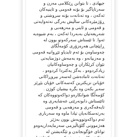
جیهادی ، تا بتوانن ڕێکلامی مەزن و
سەرتاپاگیر بۆ بۆنە قەومی و ئاینیەکان
ئەکەن ، وە تەنانەت بۆنە سروشتی و
ڕۆژمێرەکانی ساڵیش بەرگی نەتەوایەتی
و قەومی و ئاینی و مەزهەبی و
شەریعەتیان بەبەردا ئەکەن ، بەم شيوەیە
ئەوا. تا ئێستاش سەرکەوتو بوون لە
ڕاپێچانی هەرەزۆری کۆمەڵگای
چەوساوەن بۆ ئەم ئایدیاو تێڕوانیە قەومی
و مەزبیانەو ، وە بەمەش دوژمنایەتی
نێوان کرێکاران و چەوساوەکانیان
زیادکردوەو ، بەگژ یەکتردا کردوەو ،
تەنانەت ئامادەشن لەسەر بیروڕاکانی
خۆیانن نزیکترین کەسەکانی خۆیان بێڕێز
سەیر بکەن وە بگرە بیشیان کوژن .
کۆمەڵگا شوانکارەو دواکەوتووەکان کە
تائێستاش دابونەرێتی عەشایەری وە
تایەفەگەری و مەزهەبی و قەومی
بەرتەسکانەیان تیادا ماوە وە سەرباری
ئەم دواکەوتوویەش بوون بەژێر
هەژموونی گلۆباڵیزمی سەرمایەداریەوەو
توانای خۆگونجاندن و تێگەیشتن لە