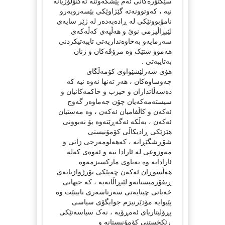
سێکتۆرەکانی ئەم پێشکەوتنە تەکنۆلۆژیانە
نیە ، کەوتوونەتە گێژاوێکی بێسەروبەرو
نامۆبوونێکی لە ڕادەبەدەر لە ژێر سایەی
لێبڕاڵیزمی نوێ و هەڵپەی کەڵەکەی
سەرمایەو بەخاوەنداریەتی تایبەتیکردنی
هەموو شتێک وە مرۆڤەکان و ژنان
بەتایبەتی .
هۆی شەرلێشێواوی کۆمەڵگای
چەوساوەکان ، هەر تەنها ئەوە نیە کە
دەسەڵاتداران و حیزب و حاکمەکانیان و
سیستەمەکەیان چۆن جەماوەر گەوج
ئەکەن و کاڵفامیان ئەکەن ، وە مەستیان
ئەکەن ، بەڵکە ئەگەڕێتەوە بۆ نەبوونی
هێزێکی ڕادیکاڵی کۆمۆنیستی
شۆڕشگێڕانە ، کەهەلومەرجی زاتی و
مەوزوعی لە ئارادا نیە و ئەوەی کەلە
ئارادایە وە بەناوی مارکسیزمەوە
هەڵسوڕان ئەکەن چەپێکی بۆرژوازیانەی
ڕیفۆرمیستانەو لێبڕاڵانەیە ، کە جیهانی
خەباتی چینایەتی سەرتاسەری نابینێت وە
پێیوایە مۆدێرنیزم جوابگۆی سیاسی
پڕۆلیتاریای ئەمڕۆیە ، نەک سیاسەتێکی
ڕێکخستنی کۆمۆنیستانە و