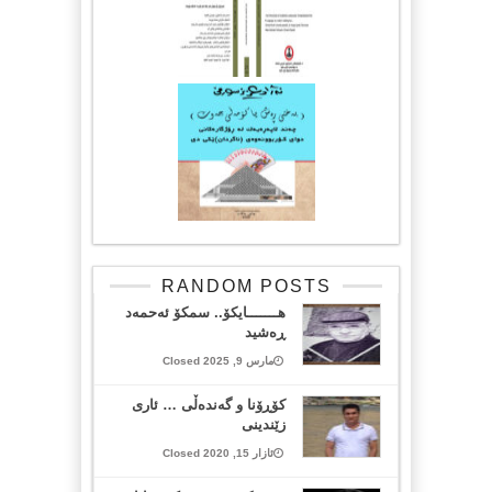
RANDOM POSTS
هـــــــایکۆ.. سمکۆ ئەحمەد
ڕەشید
مارس 9, 2025 Closed
كۆڕۆنا و گه‌نده‌ڵی … ئاری
زێندینی
ئازار 15, 2020 Closed