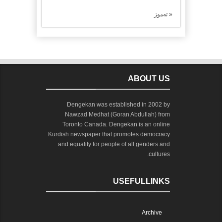
« تەموز
ABOUT US
Dengekan was established in 2002 by
Nawzad Medhat (Goran Abdullah) from
Toronto Canada. Dengekan is an online
Kurdish newspaper that promotes democracy
and equality for people of all genders and
cultures.
USEFULLINKS
Archive