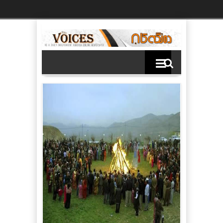
Ski
t
th
conten