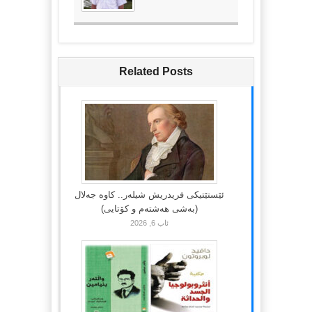
Related Posts
ئێستێتیکی فریدریش شیلەر.. کاوە جەلال
(بەشی هەشتەم و کۆتایی)
ئاب 6, 2026