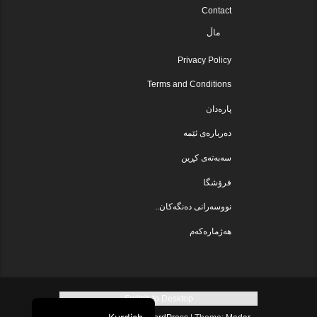
Contact
ماڵ
Privacy Policy
Terms and Conditions
پارەدان
دەربارەی ئێمە
سەبەتەی کڕین
فرۆشگا
نووسەرانی دەنگەکان..
هەژمارەکەم
Switch to Desktop