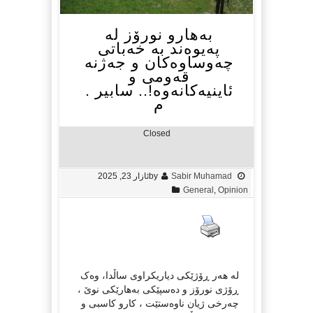
بەهارو نورۆز لە
پەیوەند بە خەباتی
چەوساوەکان و جەژنە
قەومی و
ئاینیەکانەوە!.. سابیر .
م
Closed
Sabir Muhamad
by
ئازار 23, 2025
General
,
Opinion
لە هەر ڕۆژێکی دیاریکراوی ساڵدا، وەک
ڕۆژی نورۆز و دەسپێکی بەهارێکی نوێ ،
چەرخی ژیان ناوەستێت ، کارو کاسبی و