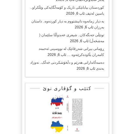
کوردستان بیابانێکی تاریک و کۆمەڵگایەکی وێڵکراو..
یاسین لەتیف
ئاب 6, 2026
بە دیار زمانەوە دانیشتووم بە دیار کوردەوە.. داستان
بەرزان
ئاب 6, 2026
تونێڵی جەنگەکان.. شیعری عەبدوڵڵا سلێمان (
مەشخەڵ)
ئاب 6, 2026
ڕۆمانی بیرانی شەڕڤانێک لە نووسینی ئەحمەد
کامەران بڵاودەکرێتەوە …
ئاب 6, 2026
دەسەڵاتدارانی هەرێم و دڵخۆشکردنی خەڵک.. نەوزاد
بەندی
ئاب 6, 2026
کتێب و گۆڤاری نوێ