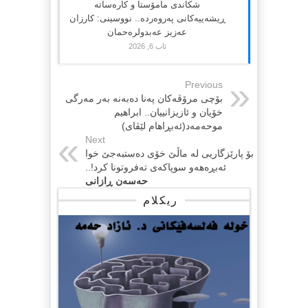
شکاندی مامۆستا و کارەساتە
ڕیشەییەکانی پەروەردە.. نووسینی: کارزان
عەزیز عەبدولرەحمان
ئاب 6, 2026
Previous
بۆچی مرۆڤەکان پەنا دەبەنە بەر مەرگی
خۆیان و ئازیزانییان.. ابراهیم
موحەمەد(ئەبڕاهام لێڤای)
Next
بۆ پارێزگاریی لە ماڵێ خۆی دەستبەجێ خوا
ئەبڕەهەو سوپاکەی تەفروتونا کرد!..
حەسەن ڕازانی
ریکلام