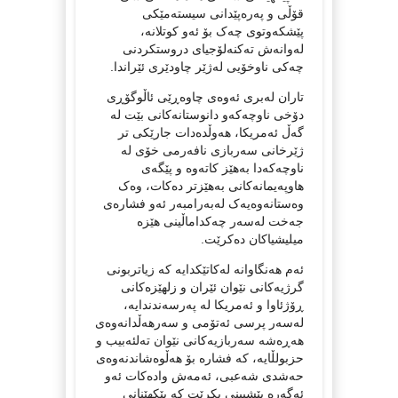
قۆڵی و پەرەپێدانی سیستەمێکی
پێشکەوتوی چەک بۆ ئەو کوتلانە،
لەوانەش تەکنەلۆجیای دروستکردنی
چەکی ناوخۆیی لەژێر چاودێری ئێراندا.
تاران لەبری ئەوەی چاوەڕێی ئاڵوگۆڕی
دۆخی ناوچەکەو دانوستانەکانی بێت لە
گەڵ ئەمریکا، هەوڵدەدات جارێکی تر
ژێرخانی سەربازی نافەرمی خۆی لە
ناوچەکەدا بەهێز کاتەوە و پێگەی
هاوپەیمانەکانی بەهێزتر دەکات، وەک
وەستانەوەیەک لەبەرامبەر ئەو فشارەی
جەخت لەسەر چەکداماڵینی هێزە
میلیشیاکان دەکرێت.
ئەم هەنگاوانە لەکاتێکدایە کە زیاتربونی
گرژیەکانی نێوان ئێران و زلهێزەکانی
ڕۆژئاوا و ئەمریکا لە پەرسەندندایە،
لەسەر پرسی ئەتۆمی و سەرهەڵدانەوەی
هەڕەشە سەربازیەکانی نێوان تەلئەبیب و
حزبولڵایە، کە فشارە بۆ هەڵوەشاندنەوەی
حەشدی شەعبی، ئەمەش وادەکات ئەو
ئەگەرە پێشبینی بکرێت کە پێکهێنانی