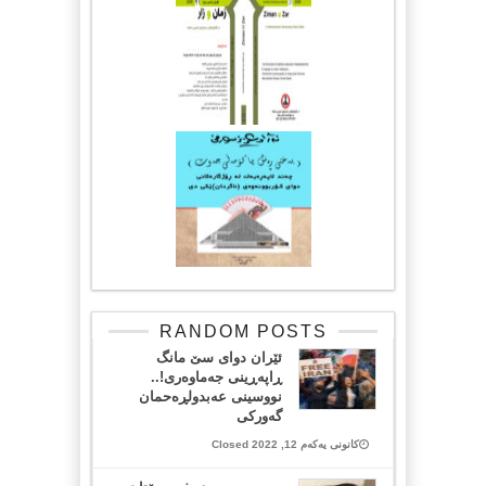
RANDOM POSTS
ئێران دوای سێ مانگ
ڕاپەڕینی جەماوەری!..
نووسینی عەبدولڕەحمان
گەورکی
کانونی یەکەم 12, 2022 Closed