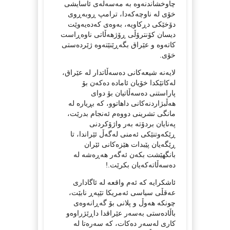
چاوخشاندنەوه به مەسەلەی ئاسایشی
خۆی لە ناوچەکەدا، ترامپ ڕوبەڕوی
دۆخێکی دڕکاویە، بەوەی کەدەیەوێت
دیسان کۆنترۆڵی ڕۆژهەڵاتی ناوەڕاست
کاتەوه و عێراق بگەڕێنێتەوە ژێردەستی
خۆی.
لایەنە شیعەکانی دەسەڵاتدار لە عێراق،
لەکاتێکدا خۆیان ئامادە دەکەن بۆ
پاراستنی دەسەڵاتیان بۆ دوای
هەڵبژاردنەکانی داهاتوو، کە بڕیارە لە
مانگی تشرینی دووەم ئەنجام بدرێت،
پەنایان بردۆتە بەر واژۆکردنی
ڕێکەوتنێکی ئەمنی لەگەڵ ئێراندا، تا
ڕێگەیان پێبدات هێزەکانی ئێران
بانگهێشت بکەن ئەگەر هەڕەشە لە
دەسەڵاتەکەیان بکرێت.!
ئاشکرایە کە ئەم واقعە لە ئاگاداری
عەقڵی سیاسی ئەمریکا تێپەڕ نابێت،
چونکە هەوڵ و پلانی بۆ گەڕانەوەی
باڵادەستی بەسەر عێراقدا داڕێژراوەو
کاری لەسەر دەکات، کە سەرەتا لە