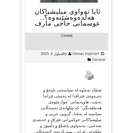
ئایا تەواوی میلیشیاکان
هەڵدەوەشێنەوە؟..
عوسمانی حاجی مارف
Closed
Osman Hajimarf
by
ئه‌یلول 4, 2025
General
شتێک نەماوە لە سیاسەتی ناوخۆ و
دەرەوەی عێراقدا لە دەستی ئێراندا
نەبێت، هاوپەیمانی “چوارچێوەی
هەماهەنگی” کە پێکهاتەی دەسەڵاتی
سیاسیە لە بەغدا، گروپی حزبی و
میلیشیاکانی حوکمڕانی عێراق و حەشدی
شەعبی، بەتەواوی پاشکۆ و دڵسۆز و
ملکەچی ئێرانن، سەرکردەی لایەنەکانی