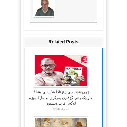
Related Posts
بۆچی شۆڕشی رۆژئاڤا شکستی هێنا؟ –
چاوپێکەوتنی گۆڤاری بەرگری لە مارکسیزم
لەگەڵ فرێد وێستۆن
ئاب 4, 2026