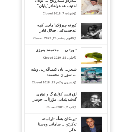
بــەرەو بـــەرزەخ … بۆتان
لەتیف عەبدولقادر”پایان”
شوبات 7, 2018 Closed
کورتە چیرۆک\ ماچی کچە
عەجەمەکە.. جەلال قادر
کانونی یەکەم 26, 2023 Closed
تـووتـی … محەمەد بەرزی
ئیلول 15, 2020 Closed
شیعر… یان کیمیاگه‌ریی وشه‌
… سۆران محه‌مه‌د
تشرینی یەکەم 13, 2018 Closed
لۆڕێنس کۆلبێرگ و تیۆری
گەشەپێدانی مۆڕاڵ.. جوتیار
ئاب 2, 2025 Closed
تیرەکان هەڵە ئاڕاستە
ئەکرێن .. سامانی وەستا
بەکر