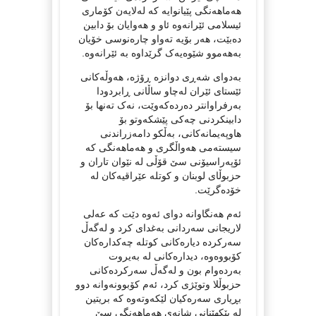
هەماهەنگی پێیانوایە کە لەلایەن کۆماری
ئیسلامی ئێرانەوە ئاو و هەوایان بۆ دابین
دەبێت، هەر بۆیە تەواو چارەنوسی خۆیان
بەهەموو شێوەیەک گرێداوە بە ئێرانەوە.
بەدوای شەڕی دوانزە ڕۆژە، هەوڵەکانی
ئێستای ئێران لەچاو ساڵانی ڕابردودا
بەرفراوانتر دەردەکەوێت، نەک تەنها بۆ
دابینکردنی چەکی پێشکەوتو بۆ
هاوپەیمانەکانی، بەڵکو دامەزراندنی
سیستەمی هەواڵگری و هەماهەنگی کە
ئۆپەراسیۆنی سێ قۆڵی لە نێوان تاران و
حزبوڵای لوبنان و کوتلە عێراقیەکان لە
خۆدەگرێت.
ئەم هەنگاوانە دوای ئەوە دێت کە عەلی
لاریجانی سەردانی بەغدای کرد و لەگەڵ
سەرکردە دیارەکانی کوتلە چەکدارەکان
کۆبووەوە، دیدارەکانی لە بەیروت
بەردەوام بون و لەگەڵ سەرکردەکانی
حزبوڵلا وتوێژی کرد، ئەم کۆبوونەوانە دوو
بڕیاری سەرەکیان لێکەوتەوە کە بریتین
لە پێکهێنانی شانەی هەماهەنگی سێ