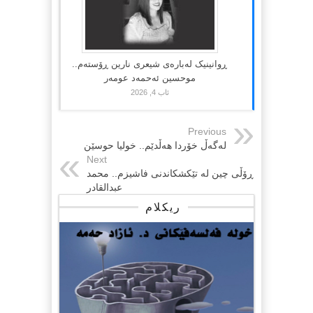
ڕوانینیک لەبارەى شیعرى نارین ڕۆستەم..
موحسین ئەحمەد عومەر
ئاب 4, 2026
Previous
لەگەڵ خۆردا هەڵدێم.. خولیا حوسێن
Next
ڕۆڵی چین لە تێکشکاندنی فاشیزم.. محمد
عبدالقادر
ریکلام