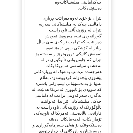
چەکداماڵینی میلیشیاکانیەوە
دەستپێدەکات.
ئێران بۆ خۆی ئەوە دەزانێت بڕیاری
داماڵینی چەک لە میلیشیاکانی سەربە
ئێران لە ڕۆژهەڵاتی ناوەڕاست
گەڕانەوەی نییە، هەروەها ئەوەش
دەزانێت، کە ترامپ نزیکەی سێ ساڵ
زیاتر لە کۆشکی سپی دەمێنێتەوە.
ئەمەش کاتێکی دوورودرێژ و سەختە بۆ
ئێران کە چاوەڕوانی ئاڵوگۆڕی تر لە
نەخشەو سیاسەتی ئەمریکا بکات.
هەرچەندە ترەمپ بەشێک لە بڕیارەکانی
پێشووی پێچەوانە کردووەتەوە، بەڵام
تەنها بۆ بەدەستهێنانی ئیمتیازاتی باشترە
کە سوودی بۆ ئابووری ئەمریکا هەبێت، لە
ئەگەری سەرکەوتنی ترامب لە داماڵینی
چەکی میلیشیاکانی ئێراندا، ئەتوانێت
ئاڵۆگۆڕێک لە رۆژهەڵاتی ناوەڕاست بە
قازانجی باڵادەستی ئەمریکا لە ناوچەکەدا
تۆمار بکات، لەهەمانکاتدا دەبێتە
دەستکەوتێک بۆ هەلی سەرمایەگوزاری و
وەبەرهێنان و بازرگانی لە چوارچێوەی