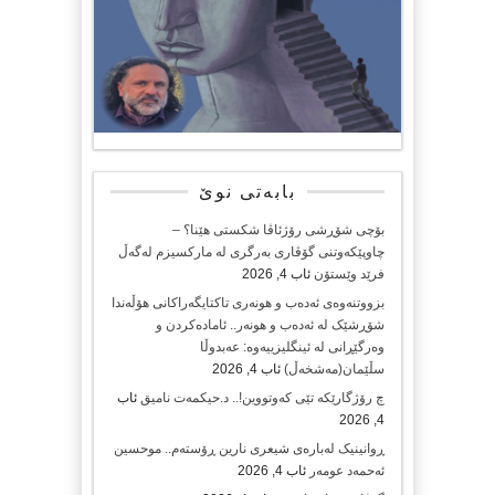
بابەتی نوێ
بۆچی شۆڕشی رۆژئاڤا شکستی هێنا؟ –
چاوپێکەوتنی گۆڤاری بەرگری لە مارکسیزم لەگەڵ
فرێد وێستۆن
ئاب 4, 2026
بزووتنەوەی ئەدەب و هونەری تاکتایگەراکانی هۆڵەندا
شۆڕشێک لە ئەدەب و هونەر.. ئامادەکردن و
وەرگێڕانی لە ئینگلیزییەوە: عەبدوڵا
سڵێمان(مەشخەڵ)
ئاب 4, 2026
چ رۆژگارێکە تێی کەوتووین!.. د.حیکمەت نامیق
ئاب
4, 2026
ڕوانینیک لەبارەى شیعرى نارین ڕۆستەم.. موحسین
ئەحمەد عومەر
ئاب 4, 2026