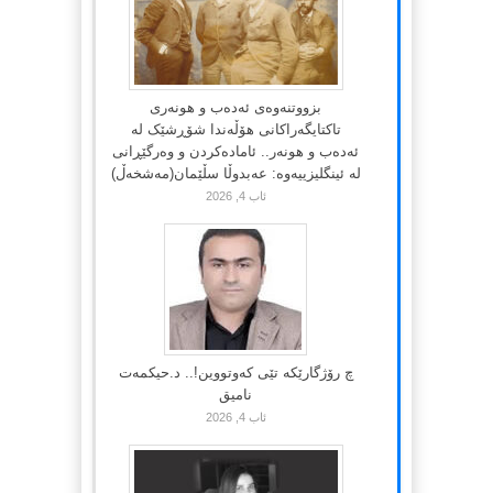
بزووتنەوەی ئەدەب و هونەری
تاکتایگەراکانی هۆڵەندا شۆڕشێک لە
ئەدەب و هونەر.. ئامادەکردن و وەرگێڕانی
لە ئینگلیزییەوە: عەبدوڵا سڵێمان(مەشخەڵ)
ئاب 4, 2026
چ رۆژگارێکە تێی کەوتووین!.. د.حیکمەت
نامیق
ئاب 4, 2026