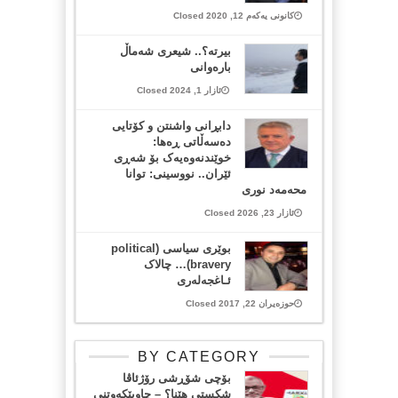
کانونی یەکەم 12, 2020 Closed
بیرتە؟.. شیعری شەماڵ
بارەوانی
ئازار 1, 2024 Closed
دابڕانی واشنتن و کۆتایی
دەسەڵاتی ڕەها:
خوێندنەوەیەک بۆ شەڕی
ئێران.. نووسینی: توانا
محەمەد نوری
ئازار 23, 2026 Closed
بوێری سیاسی (political
bravery)… چالاک
ئـاغجەلەری
حوزەیران 22, 2017 Closed
BY CATEGORY
بۆچی شۆڕشی رۆژئاڤا
شکستی هێنا؟ – چاوپێکەوتنی