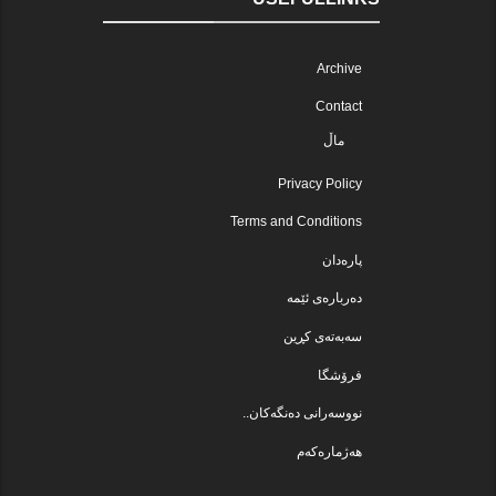
Archive
Contact
ماڵ
Privacy Policy
Terms and Conditions
پارەدان
دەربارەی ئێمە
سەبەتەی کڕین
فرۆشگا
نووسەرانی دەنگەکان..
هەژمارەکەم