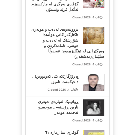
گۆڤاری بەرگری لە مارکسیزم
لەگەڵ فرێد وێستۆن
ئاب 4, 2026 Closed
بزووتنەوەی ئەدەب و هونەری
تاکتایگەراکانی هۆڵەندا
شۆڕشێک لە ئەدەب و
هونەر.. ئامادەکردن و
وەرگێڕانی لە ئینگلیزییەوە: عەبدوڵا
سڵێمان(مەشخەڵ)
ئاب 4, 2026 Closed
چ رۆژگارێکە تێی کەوتووین!..
د.حیکمەت نامیق
ئاب 4, 2026 Closed
ڕوانینیک لەبارەى شیعرى
نارین ڕۆستەم.. موحسین
ئەحمەد عومەر
ئاب 4, 2026 Closed
گۆڤاری نما ژمارە ٦١