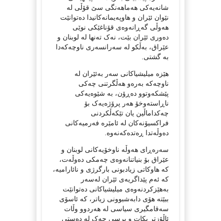
شانەیەکی هەماهەنگی سێ قۆڵی لە
نێوان ئێران و هاوپەیمانەکانیدا دەتوانێت
هەوڵی گەڕانەوەی قۆناغێکی نوێی
دەوری ئێران بێت، نەک تەنها لە لوبنان و
عێراق، بەڵکو لە سەرانسەری ناوچەکەدا
بە گشتی.
هێزە میلیشیاکانی سەر بەئێران لە
ناوچەکە بەرەو هەڵگرتنی چەکی
پێشکەوتوو دەڕۆن، بە شێوەیەکی
ناڕاستەوخۆ هەر پرۆژەیەک بۆ
چەکداماڵین یان تێکەڵکردنی
فراکسیۆنەکان لە ئامێرە فەرمیەکانی
دەوڵەتدا ڕەتدەکەنەوە.
سەرەڕای هەوڵە ناوخۆیەکانی لوبنان و
عێراق بۆ بنیاتنانەوەی چەمکی دەوڵەت،
کە هاوکاتی زیادبونی بارگرژی و نائارامیە،
کە ئەم پێداگریەی ئێران لەسەر
بەهێزکردنەوەی میلیشیاکانی دەتوانێت
ببێتە هۆی دابەشبوونی زیاتر، کە ئاسۆی
سەقامگیری سیاسی لە هەردوو وڵات
ئاڵۆزتر بکات و پرسی چەک لە دەستی