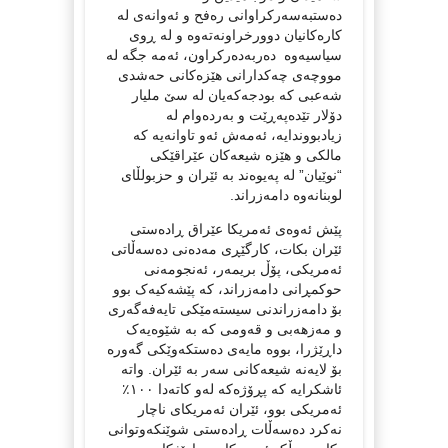
دەستبەسەرکراوانی رەفح و ئەوانەی لە
کارەکانیان دوورخراونەتەوە و لە ڕوی
سیاسیەوە دەربەدەرکراون، ئەمە جگە لە
مووچەی چەکدارانی هێزەکانی حەشدی
شەعبی کە بودجەکەیان لە سێ ملیار
دۆلار تێدەپەڕێت و بەردەوام لە
زیادبووندایە، ئەمەش ئەو تاوانەیە کە
مالکی و هێزە شیعەکان عێراقێکی
“نوێیان” لە پەیوەند بە ئێران و حزبولڵای
لوبنانەوە دامەزراند.
پێش ئەوەی ئەمریکا عێراق ڕادەستی
ئێران بکات، کارگێڕی مەدەنی دەسەڵاتی
ئەمریکی، پۆڵ بریمەر، ئەنجومەنی
حوکمڕانی دامەزراند، کە پێشەکیەک بوو
بۆ دامەزراندنی سیستەمێکی تایەفەگەری
و مەزهەبی و قەومی کە بە شێوەیەک
داڕێژرا، بووە مایەی دەستکەوێكی گەورە
بۆ لایەنە شیعەکانی سەر بە ئێران. واتە
ئاشکرایە کە پڕۆژەکە لەو کاتەدا ١٠٠٪
ئەمریکی بوو، ئێران ئەمریکای ناچار
نەکرد دەسەڵات ڕادەستی شوێنکەوتوانی