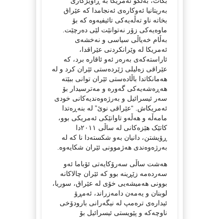
بکات، بەڵکو ئەمریکا بە ڕاوێژکاری
بەریتانیا ئەوکارەی ئەنجامدا کە عێراق
بخاتە ناو تەڵەیەکی تائیفیەوە کە بۆ
ماوەیەکی زۆر نەتوانێت لێی دەرچێت.
بەڵام خەیاڵی سیاسی و نەخشەی
ئەمریکا لە وێرانکردنی عێراقدا،
ئاراستەکەی بەرەر ئەو ئاقارە برد، کە
عێراقی زەلیلی ژێردەستی ئێران کرد و لە
هەمانکاتدا باڵادەستی ئێران توانی ببێتە
هەڕەشەیەکی گەورە و مەترسیدار بۆ
سەر ئیسرائیل و بەرژەوەندیەکانی خودی
ئەمریکاش. “عێراقی نوێ” لە بنەڕەتدا
مامەڵە و هەڵەو تاوانێکی ئەمریکی بوو،
کاتێک هێزەکانی لە ساڵی ٢٠١١دا
ڕۆیشتن، دانیان بەو شکستەدا نا کە لە
بەرژەوەندی هەژموونی ئێران شکایەوە.
هەشت ساڵی سەرۆکایەتی ئۆباما ئەو
سەردەمە زێڕینە بوو کە ئێران چالاکانە
بوونی هەمیشەیی خۆی لە عێراق، سوریا،
لوبنان و یەمەن دامەزراند، ئەمڕۆ
ئیدارەی ترەمپ له نیگەرانی بارودۆخی
ناوچەکه و پێویستی ئیسرائیل بۆ