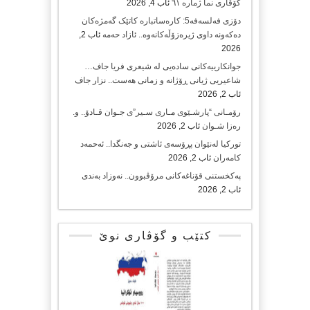
گۆڤاری نما ژمارە ٦١
ئاب 4, 2026
دۆزی فەلسەفە5: کارەساتبارە کاتێک گەمژەکان
دەکەونە داوی ژیرەزۆڵەکانەوە.. ئازاد حەمە
ئاب 2,
2026
جوانکارییەکانی سادەیی لە شیعری فریا جاف…
شاعیریی ژیانی ڕۆژانە و زمانی هەست.. نزار جاف
ئاب 2, 2026
رۆمـانی “پارشـێوی مـاری سـیر”ی جـوان قـادۆ.. و.
رەزا شـوان
ئاب 2, 2026
تورکیا لەنێوان پڕۆسەی ئاشتی و جەنگدا.. ئەحمەد
کامەران
ئاب 2, 2026
پەکخستنی قۆناغەکانی مرۆڤبوون.. نەوزاد بەندی
ئاب 2, 2026
کتێب و گۆڤاری نوێ