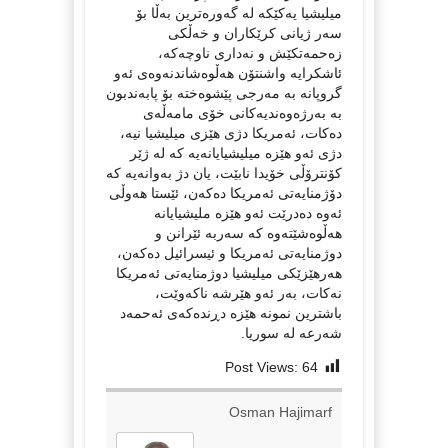
میلیشیا یەکێکە لە گەورەترین بەڵا بۆ
سەر ژیانی کرێکاران و خەڵکی
زەحمەتکێش و نەداری ناوچەکە،
ئاشکرایە واشنتۆن هەڵوەشاندنەوەی ئەو
گروپانە بە مەرجی پێشوەختە بۆ پابەندبون
بە بەرژەوەندیەکانی خۆی مامەڵەی
دەکات، ئەمریکا دژی هێزی میلیشیا نیە،
دژی ئەو هێزە میلیشیایانەیە کە لە ژێر
کۆنترۆڵی خۆیدا نابێت، یان دژ بەوانەیە کە
دۆژمنایەتی ئەمریکا دەکەن، ئێستا هەوڵی
ئەوە دەدرێت ئەو هێزە ملیشیایانە
هەڵوەشێتەوە کە سەربە ئێرانن و
دوژمنایەتی ئەمریکا و ئیسرائیل دەکەن،
هەرهێزێکی میلیشیا دوژمنایەتی ئەمریکا
نەکات، بەر ئەو هێرشە ناکەوێت،
باشترین نمونە هێزە دڕندەکەی ئەحمەد
شەرعە لە سوریا.
Post Views:
64
Osman Hajimarf