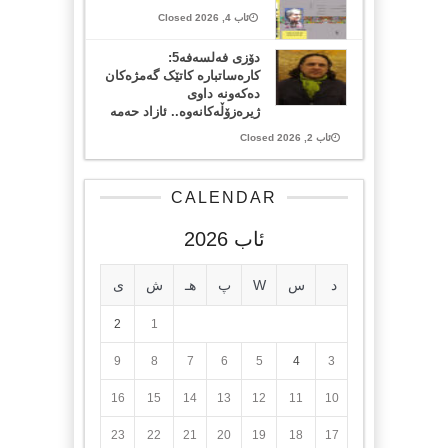
ئاب 4, 2026 Closed
دۆزی فەلسەفە5:
کارەساتبارە کاتێک گەمژەکان
دەکەونە داوی
ژیرەزۆڵەکانەوە.. ئازاد حەمە
ئاب 2, 2026 Closed
CALENDAR
ئاب 2026
د
س
W
پ
هـ
ش
ی
2
1
9
8
7
6
5
4
3
16
15
14
13
12
11
10
23
22
21
20
19
18
17