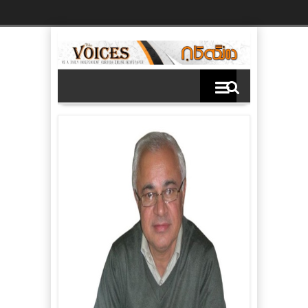
Ski
t
th
conten