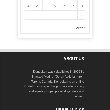
30
29
28
27
26
25
24
31
« تەموز
ABOUT US
Dengekan was established in 2002 by
Nawzad Medhat (Goran Abdullah) from
Toronto Canada. Dengekan is an online
Kurdish newspaper that promotes democracy
and equality for people of all genders and
cultures.
USEFULLINKS