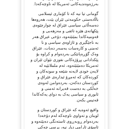
بەرژەوەندیەکانی ئەمریکا لە ناوچەکەدا.
گومانی تیا نیە کە تا کۆماری ئیسلامی
باڵادەستی حکومەتی ئێران بێت، هەروەها
دەسەڵاتی سیاسی عێراق لە چوارچێوەی
پێکهاتەی هێزە تائفی و مەزهەبی و
قەومیەکاندا بمێنێتەوە، دۆخی عیراق هەر
بە ناجێگیری و ئاژاوەی سیاسی و نا
ئەمنی و کارەسات بەسەر دەبات، عێراق
وەک گۆڕەپانێکی بەردەوام و کراوە بۆ
پێکدادانی پڕۆژەکانی نفوزی نێوان ئێران و
ئەمریکا دەمێنێتەوە، ئەم ململانێیە له
لایەن خودی لایەنە شێعە و سونەکان و
کوردەکان کە ئەمڕۆ ئیدارەی عێراق و
کوردستان دەکەن، بەردەوامن لەوەی
خەڵکی به دەست قەیرانە ئەمنی و
ئابوری و سیاسی یەک بە دوای یەکەکاندا
قەتیس بکەن.
واقیع ئەوەیە کە عێراق و کوردستان و
لوبنان و تەواوی ناوچەکە لەم دۆخەدا
بەردەوام ڕوبەڕوی ئاستەنگی دەبێتەوە و
ئاسۆی ئارامی دیار نیە، پرسی چەکی