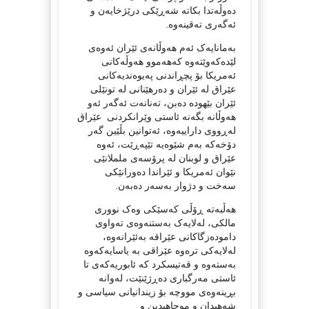
دەوڵەتدا بکاتە شەڕێکی درێژخایەن و
ئەگەری تەقینەوە.
بەمانایەک ئەم هەوڵانەی ئێران ئەوەی
لێدەکەوێتەوە کەهەموو هەوڵەکانی
ئەمریکا بۆ پچڕاندنی پەیوەندیەکانی
عێراق له ئێران و دەرهێنانی لە تونێلی
ئێران بێهودە دەبن، تەنانەت ئەگەر ئەو
هەوڵانه بگەنه ئاستی وێرانکردنی عێراق
لەڕووی داراییەوه، ئەتوانین بڵێین گەر
دۆخەکە بەم شێوەیە تێپەڕێت، ئەوە
عێراق و لوبنان لە پرۆسەی ململانێی
نێوان ئەمریکا و ئێراندا دەورانێکی
سەخت و دژوار بەسەر دەبەن.
هەڵبەتە ڕۆڵی کەسێکی وەک نووری
مالکی، لەلایەک بەستنەوەی تەواوی
دامودەزگاکانی عێراقە بەئێرانەوە،
لەلایەکی ترەوە عێراقی بە یاسایەکەوە
بەستەوە و قەتیسکرد کە ئابوریەکەی تا
ئاستی مەرگباری دەڕژێنێت، لەوانە
بڕینەوەی مووچە بۆ زیندانیانی سیاسی و
شەهیدان و موجاهیدین و