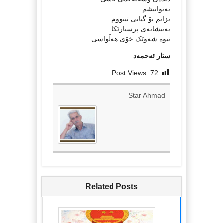
نەتوانیشم
بزانم بۆ گیانی تینووم
بەنیشانەی پرسیارێکا
نیوە شەوێک خۆی هەڵواسی
ستار ئەحمەد
Post Views:
72
Star Ahmad
Related Posts