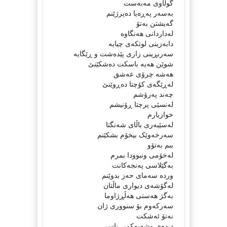
گوڵاوی مەبەست
بەسەر پەڕەیا دەپرژێنم
گەیشتن بەتۆ
لەداردانی هەنگاوە
دابەزینی لوتکەی چیایە
سەربڕینی زاری پێدەشت و ڕێگایە
شوێن هەیە باسکت دەشکێنێ
هەشە چرۆی عەشق
لەڕێگەی کۆچتا دەڕوێنێ
چەند پەرۆشم
لەنسێی پرچتا ڕۆنیشم
خوازیارم
لەسێبەری باڵای شەنگتا
سەرخەوێک بیخۆم بشکێنم
ببم بەتۆو
لەخۆمی ونبوودا بمرم
بەگێلاسی پەنجەکانت
وردە سەمای حەز بدوێنم
لەگۆشەی دیواری ماڵتان
بەگژ هەستی هەڵڕژاوما
سەرکەوم بۆ سنووری ژان
نەتۆ ئەشکت
دیدەی وشەیەکمی ناسی