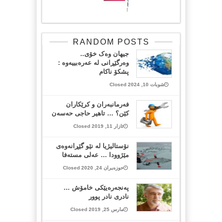
RANDOM POSTS
جیهان وەک خۆی..
وەرگێڕانی لە عەرەبییەوە :
پشکۆ ناکام
شوبات 10, 2024 Closed
فەرمانبەران و کرێکاران
کێن؟ … تاهیر حاجی حەسەن
ئازار 11, 2019 Closed
نۆستالیژیا لە نێو گێڕانەوەی
مێژوودا … عەلی مستەفا
حوزەیران 24, 2020 Closed
په‌نجه‌ره‌یێكی خامۆش …
نادری نادر پوور
مارس 25, 2019 Closed