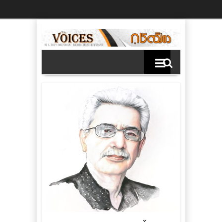
Ski
t
th
conten