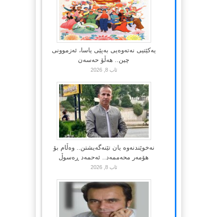
یەکێتیی نەتەوەیی بەپێی یاسا، ئەزموونی
چین.. هەڵۆ حەسەن
ئاب 8, 2026
نەخوێندنەوە یان تێنەگەیشتن.. وەڵام بۆ
هۆمەر محەممەد.. ئەحمەد ڕەسوڵ
ئاب 8, 2026