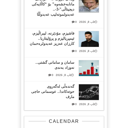
مانابەخشەوە” بۆ “کاڵایەکی
دیجیتاڵی”-3-..
عەبدولموتەلیب عەبدوڵڵا
ئاب 8, 2026
0
فاشیزم، مۆدێرنە، لیبراڵیزم،
ئیمپریالیزم و پرۆلیتاریا..
کارزان عەزیز عەبدولرەحمان
ئاب 8, 2026
0
سامان و سامانی گشتی..
نەوزاد بەندی
ئاب 8, 2026
0
گەندەڵی لەگەروی
حوتەکاندا.. عوسمانی حاجی
مارف
ئاب 8, 2026
0
CALENDAR