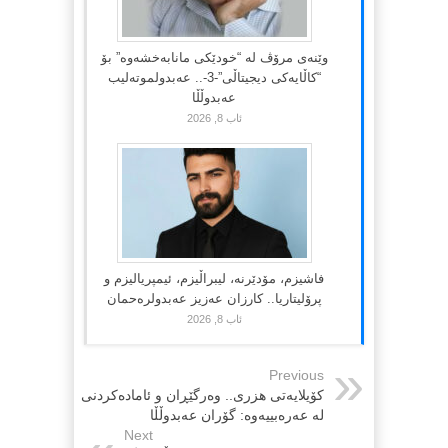
وێنەی مرۆڤ لە “خودێکی مانابەخشەوە” بۆ
“کاڵایەکی دیجیتاڵی”-3-.. عەبدولموتەلیب
عەبدوڵڵا
ئاب 8, 2026
فاشیزم، مۆدێرنە، لیبراڵیزم، ئیمپریالیزم و
پرۆلیتاریا.. کارزان عەزیز عەبدولرەحمان
ئاب 8, 2026
Previous
کۆیلایەتی هزری.. وەرگێڕان و ئامادەکردنی
لە عەرەبییەوە: گۆران عەبدوڵڵا
Next