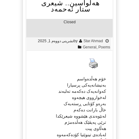
هەڵواسین.. شیعری
ستار ئەحمەد
Closed
Star Ahmad
by
تشرینی دووەم 1, 2025
General
,
Poems
خۆم هەڵدەواسم
بەنیشانەیەکی پرسیارا
کەوانەیەک دەکەمە تەلبەند
لەخوارووی هیچەوە
بەرەو کۆتایی ڕستەیەک
خاڵ بارانت دەکەم
لەنێوەندی هێشووە شیعرێکدا
ترێی پەیڤێک هەڵدەمژم
هەڵاوی پیت
لەبادەی تینوێتیا کۆدەکەمەوە