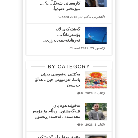
کارەساتی شەنگاڵ..؟ …
موزەفەر عەبدوڵا
تشرینی یەکەم 17, 2018 Closed
گه‌شته‌كه‌ی لانه‌
بۆسه‌رمانگ…
فه‌رهادئه‌حمه‌دبه‌رزنجی
تەموز 29, 2017 Closed
BY CATEGORY
یەکێتیی نەتەوەیی بەپێی
یاسا، ئەزموونی چین.. هەڵۆ
حەسەن
ئاب 8, 2026
0
نەخوێندنەوە یان
تێنەگەیشتن.. وەڵام بۆ هۆمەر
محەممەد.. ئەحمەد ڕەسوڵ
ئاب 8, 2026
0
وێنەی مرۆڤ لە “خودێکی