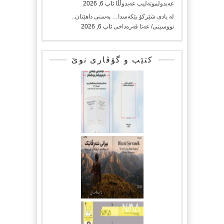
عەبدولموتەلیب عەبدوڵڵا
ئاب 6, 2026
لە یادی شێرکۆ بێکەسدا… پەسنی داهێنان..
نووسینی/ عەتا قەرەداخی
ئاب 6, 2026
کتێب و گۆڤاری نوێ