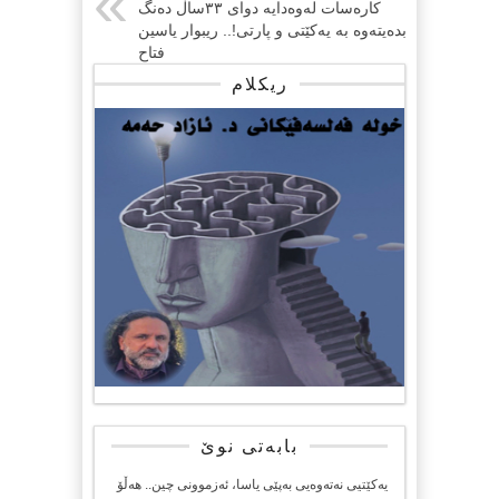
كارەسات لەوەدایە دوای ٣٣ساڵ دەنگ
بدەیتەوە بە یەكێتی و پارتی!.. ريبوار ياسين
فتاح
ریکلام
بابەتی نوێ
یەکێتیی نەتەوەیی بەپێی یاسا، ئەزموونی چین.. هەڵۆ