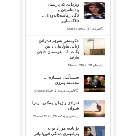
ویژدانێ کە پارتیمان
پێدەناسێنێ و
ئاگادارماندەکاتەوە!! …
تاڤگەسابیر
شوبات 27, 2017 Closed
حکومەتی هەرێم ئەتوانێ
ژیانی هاوڵاتیان دابین
بکات..!… عوسمان حاجی
مارف
نیسان 28, 2022 Closed
ســــاڵــی تـــــازە …
محەمەد بەرزی
کانوونی دووەم 2, 2019 Closed
ئـازادی و ژیـان یـەکـن.. رەزا
شـوان
تشرینی یەکەم 28, 2025 Closed
بۆ نادیە موراد بو بە
پەیامبەری دەنگی قوربانیانی