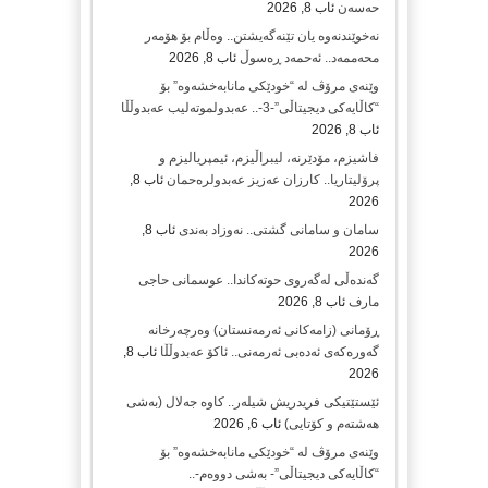
حەسەن
ئاب 8, 2026
نەخوێندنەوە یان تێنەگەیشتن.. وەڵام بۆ هۆمەر
محەممەد.. ئەحمەد ڕەسوڵ
ئاب 8, 2026
وێنەی مرۆڤ لە “خودێکی مانابەخشەوە” بۆ
“کاڵایەکی دیجیتاڵی”-3-.. عەبدولموتەلیب عەبدوڵڵا
ئاب 8, 2026
فاشیزم، مۆدێرنە، لیبراڵیزم، ئیمپریالیزم و
پرۆلیتاریا.. کارزان عەزیز عەبدولرەحمان
ئاب 8,
2026
سامان و سامانی گشتی.. نەوزاد بەندی
ئاب 8,
2026
گەندەڵی لەگەروی حوتەکاندا.. عوسمانی حاجی
مارف
ئاب 8, 2026
ڕۆمانی (زامه‌كانی ئەرمەنستان) وه‌رچه‌رخانه‌
گه‌وره‌كه‌ی ئه‌ده‌بی ئه‌رمه‌نی.. ئاكۆ عه‌بدوڵڵا
ئاب 8,
2026
ئێستێتیکی فریدریش شیلەر.. کاوە جەلال (بەشی
هەشتەم و کۆتایی)
ئاب 6, 2026
وێنەی مرۆڤ لە “خودێکی مانابەخشەوە” بۆ
“کاڵایەکی دیجیتاڵی”- بەشی دووەم-..