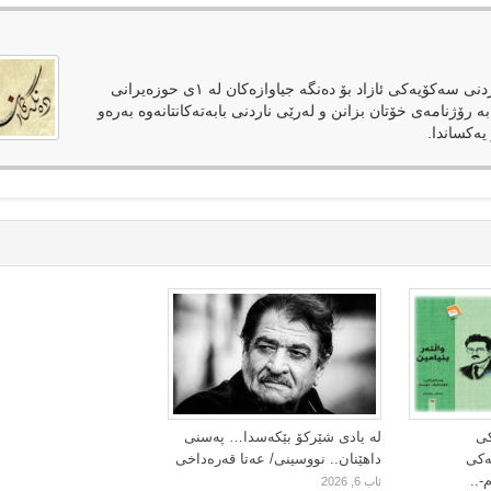
دەنگەکان وەک رۆژنامەیەکی ئەلکترۆنی لەپێناوی فەراهەمکردنی سەکۆیەکی ئازاد بۆ دەنگە جیاوازەکان لە ١ی حوزەیرانی
بە رۆژنامەی خۆتان بزانن و لەرێی ناردنی بابەتەکانتانەوە بەرەو
یەکساندا.
کی
لە یادی شێرکۆ بێکەسدا… پەسنی
یەکی
داهێنان.. نووسینی/ عەتا قەرەداخی
-..
ئاب 6, 2026