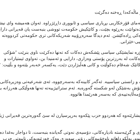
و ماڵەکەدا ڕەخنە دەگرێت
نەمای قۆرخکاریی بڕیاری سیاسی و ئابووری داڕێژراوە. ئەوان هەمیشە وای نیش
 دەتوانێت بەڕێوە بچێت، و کاتێکیش حکومەت تووشی بنبەست یان قەیرانی دارا
ەرەکی ڕادەکێشن. ئەم دیدگا سەرەڕۆییە شەریکەکانی تری حکومەتی کردووەتە
یی-خێزانی.
جۆرە نمایشێکی سیاسی پێشکەش دەکات کە تەنها دەکرێت ناوی بنرێت “شۆکی
نت لە بەرزترین پۆستی وەزاری، دارایی و ئەمنیدا بن، تەواوی ئیمتیازات و
ێک شەقام دەکوڵێت و کاتی هەڵبژاردن دێت، یەکسەر خەبەر بێتەوە و بڵێیت: “
ک و زانستی سیاسییە. ئەگەر کابینەکە بەسەرچووە، ئەی شەرعیەتی وەزیرەکانی ت
تۆش بەشێکن لەو شکستە گەورەیە. ئەم ستراتیژییەتە تەنها هەوڵێکی هەرزانە بۆ
مەڵایەتییەی کە بەسەر هەرێمدا هاتووە.
ە بشارێتەوە کە هەردوو حزب پێکەوە بەرپرسیارن لە سێ گەورەترین قەیرانی ژیا
و گرێبەستە نادیارەکانی، دۆسیەی نەوتی گەیاندە بنبەست، تا دواجار بەغدا د
بوو، بەڵکو داهاتە ناوخۆییەکانی زۆنی سەوزی وەک خەزێنەیەکی تایبەتی حزب