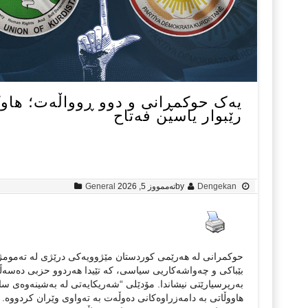
یەک حوکمڕانی و دوو ڕوواڵەت؛ هاوکێ
رێبوار ياسين فەتاح
Dengekan
by
تەممووز 5, 2026
General
حوکمرانی لە هەرێمی کوردستان مێژوویەکی درێژی لە تەمومژ و 
بێباکی و چەواشەکاریی سیاسی، کە تێیدا هەردوو حزبی دەسەڵات
بەرپرسیارێتی نیشاندا. مۆدێلی “شەریکایەتی لە بەشینەوەی سام
هاووڵاتی بە دامەزراوەکانی دەوڵەت بە تەواوی وێران کردووە. 