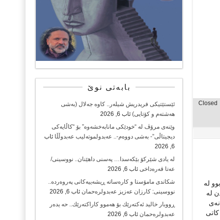
بابەتی نوێ
Closed
ئێستێتیکی فریدریش شیلەر.. کاوە جەلال (بەشی
هەشتەم و کۆتایی)
ئاب 6, 2026
وێنەی مرۆڤ لە “خودێکی مانابەخشەوە” بۆ “کاڵایەکی
دیجیتاڵی”- بەشی دووەم-.. عەبدولموتەلیب عەبدوڵڵا
ئاب
6, 2026
لە یادی شێرکۆ بێکەسدا… پەسنی داهێنان.. نووسینی/
عەتا قەرەداخی
ئاب 6, 2026
شکاندی مامۆستا و کارەساتە ڕیشەییەکانی پەروەردە..
وو لە
نووسینی: کارزان عەزیز عەبدولرەحمان
ئاب 6, 2026
ن لە
نەی
ڕووبار خالید ئەكتەرێك بۆ هەموو كاراكتەرێك.. حه یدەر
کاتی
عەبدولرەحمان
ئاب 6, 2026