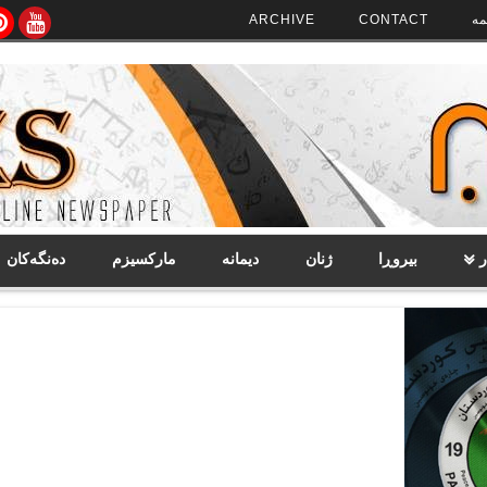
مە
CONTACT
ARCHIVE
ر
بیروڕا
ژنان
دیمانە
مارکسیزم
دەنگەکان