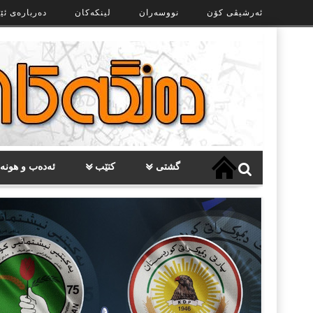
Ski
ئەرشیڤی کۆن
نووسەران
لینکەکان
دەربارەی ئێ
t
th
conten
گشتی
کتێب
ئەدەب و هونە