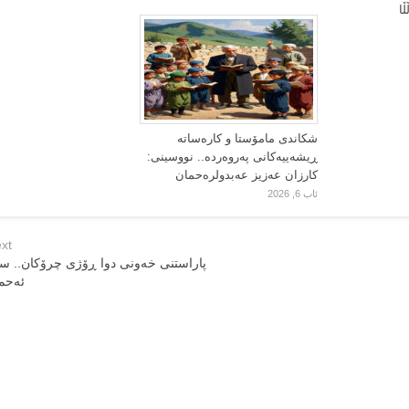
ا
شکاندی مامۆستا و کارەساتە
ڕیشەییەکانی پەروەردە.. نووسینی:
کارزان عەزیز عەبدولرەحمان
ئاب 6, 2026
xt
پاراستنی خەونی دوا ڕۆژی چرۆکان.. ست
ئەحم