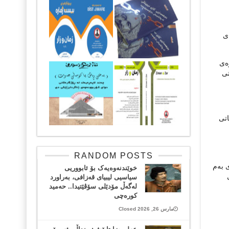
ی
وەی
تی
اتی
RANDOM POSTS
ی بەم
خوێندنەوەیەک بۆ ئابووریی
سیاسیی لیبیای قەزافی، بەراورد
لەگەڵ مۆدێلی سۆڤێتیدا.. حەمید
کورەچی
مارس 26, 2026 Closed