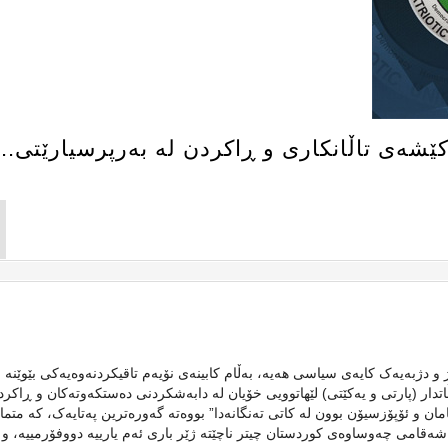
شەی تاڵانکاری و ڕاکردن لە بەرپرسیارێتی..
دژبەیەک کایەی سیاسی هەیە، بەڵام کابینەی نۆیەم تاقیکردنەوەیەکی بێوێنە ب
دار (پارتی و یەکێتی) لێهاتوویی خۆیان لە دابەشکردنی دەستکەوتەکان و ڕاکرد
ان و ئۆپۆزسیۆن بوون لە کاتی تەنگانەدا” بووەتە گەورەترین پەتایەک، کە متما
شەقامی چەوساوەی کوردستان چیتر ناچێتە ژێر باری ئەم یارییە دووفۆرمییە، و 