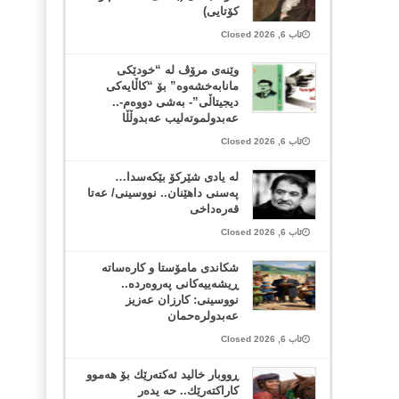
کۆتایی)
ئاب 6, 2026 Closed
وێنەی مرۆڤ لە “خودێکی
مانابەخشەوە” بۆ “کاڵایەکی
دیجیتاڵی”- بەشی دووەم-..
عەبدولموتەلیب عەبدوڵڵا
ئاب 6, 2026 Closed
لە یادی شێرکۆ بێکەسدا…
پەسنی داهێنان.. نووسینی/ عەتا
قەرەداخی
ئاب 6, 2026 Closed
شکاندی مامۆستا و کارەساتە
ڕیشەییەکانی پەروەردە..
نووسینی: کارزان عەزیز
عەبدولرەحمان
ئاب 6, 2026 Closed
ڕووبار خالید ئەكتەرێك بۆ هەموو
كاراكتەرێك.. حه یدەر