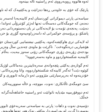
ئەوە هاتووە ڕووبەرووی ئەم ڕاستییە تاڵە ببینەوە.
پارتێک کە خۆی بە خاوەنی ڕەها دەزانێت و یەکێتییەک کە لە نا
سیاسەتی پارتی دیموکراتی کوردستان لەم کابینەیەدا لەسەر ب
دەدەن کە جومگەکانی دەسەڵات تەنها لەژێر کۆنترۆڵی ئەواندا
دەبێت، پەنجەی تۆمەت بۆ لایەنەکانی تر یان دەستوەردانی د
پاشکۆ، و پرۆسەی حوکمرانی لە دامەزراوەییەوە گۆڕی بۆ حزب
لە لایەکی تری هاوکێشەکەوە، یەکێتیی نیشتمانیی کوردستان 
هۆشیاریی درەنگوەخت”. ناکرێت بۆ ماوەی چەندین ساڵ وەزیرەکا
بودجەی زۆربەی زۆری جومگەکانی زۆنی سەوز ببەیت، بەڵام کات
کابینەیە شکستخواردوو و ماوە بەسەرچووە!”
ئەم گوتارەی یەکێتی پێچەوانەی سەرەتاییترین بنەماکانی لۆژی
کوێوە دێت؟ ئەگەر کابینەکە شکستخواردووە، واتا وەزیرەکانی 
خۆدزینەوە لە بەرپرسیارێتی مێژوویی ئەو داڕمانە ئابووری و کۆ
سێ جومگەی تاڵانکاری: نەوت، مووچە، و خاڵە سنوورییەکان
ئەم دووفۆرمییە مێدیایە ناتوانێت ئەو ڕاستییە حاشاهەڵنەگران
خەڵک:
دۆسیەی نەوت و داهات: پارتی بە سیاسەتی سەربەخۆی ئابووری 
بەسەردا گرت. لە بەرامبەردا، یەکێتی نەک هەر تەنها هاوبەش 