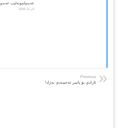
عەبدولموتەلیب عەبدوڵڵ
ئاب 6, 2026
Previous
ئازادی بۆ یاسر ئەحمەدی نەژاد!