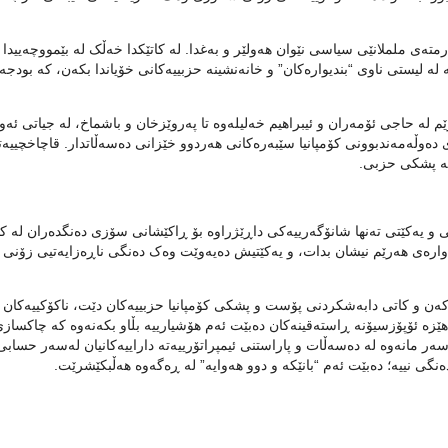
رمتەی ململانێی سیاسی نێوان هەولێر و بەغدا. لە کاتێکدا خەڵک لە بێمووچەییدا
ە لە لیستی ناوی “بندیوارەکان” و خانەنشینە حزبییەکانی خۆیاندا بکەن، کە بودجە
م لە حاجی ئۆمەران و ئیبراهیم خەلیلەوە تا پەروێزخان و باشماخ، لە جیاتی ئە
 دەوڵەمەندبوونی کۆمپانیا سێبەرەکانی هەردوو خێزانی دەسەڵاتدار. قاچاخچییە
تە پشکی حزبی.
تی و یەکێتی تەنها شانۆگەرییەکی داڕێژراوە بۆ ڕاکێشانی سۆزی دەنگدەران لە ک
ەوارەی هەرێم نیشان بدات، و یەکێتیش دەیەوێت وەک دەنگی ناڕەزایەتیی زۆنی
ەکەن و کاتی دابەشکردنی پۆست و پشکی کۆمپانیا حزبییەکان دێت، ناکۆکییەکان
ێزە ئۆپۆزسیۆنە ڕاستەقینەکان دەبێت ئەم هۆشیارییە بڵاو بکەنەوە کە چاکساز
سەر مانەوە لە دەسەڵات و پاراستنی ئیمپراتۆرییەتە داراییەکانیان لەسەر حسابی
ەنگی نییە؛ دەبێت ئەم “بانێکە و دوو هەوایە” لە ڕەگەوە هەڵبکێشرێت.