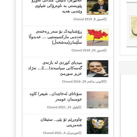
عه‌لیڕه‌زا تابێش: منداڵی ئه‌وڕۆ
پێویستی به‌ ناوه‌رۆکی شیاوی
وێنه‌یی هه‌یه‌
تەموز 8, 2019 Closed
ڕۆشناییەک بۆ سەر ڕەخنەی
ئەدەبی مارکسیستیی … عەبدوڵا
سڵێمان(مەشخەڵ)
تەموز 25, 2018 Closed
میدیای كوردی له‌ بازنه‌ی
گه‌مه‌كانی سیاسه‌تدا….2… نه‌ژاد
عزیز سورمێ‌
کانونی یەکەم 29, 2016 Closed
سۆناتای لەخاچدان.. شیعر/ کاوە
عوسمان عومەر
ئیلول 15, 2021 Closed
چاوەڕێم تۆ بێی.. ستیڤان
شەمزینی
حوزەیران 4, 2021 Closed