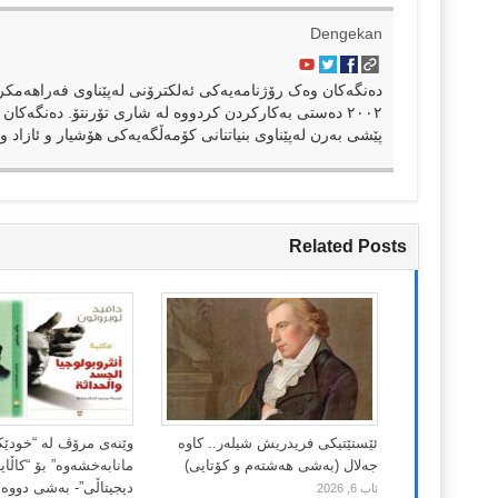
Dengekan
٢٠٠٢ دەستی بەکارکردن کردووە لە شاری تۆرنتۆ. دەنگەکان 
پێشی بەرن لەپێناوی بنیاتنانی کۆمەڵگەیەکی هۆشیار و ئازاد و 
Related Posts
ئێستێتیکی فریدریش شیلەر.. کاوە
وێنەی مرۆڤ لە “خودێ
جەلال (بەشی هەشتەم و کۆتایی)
مانابەخشەوە” بۆ “کاڵا
دیجیتاڵی”- بەشی دووەم
ئاب 6, 2026