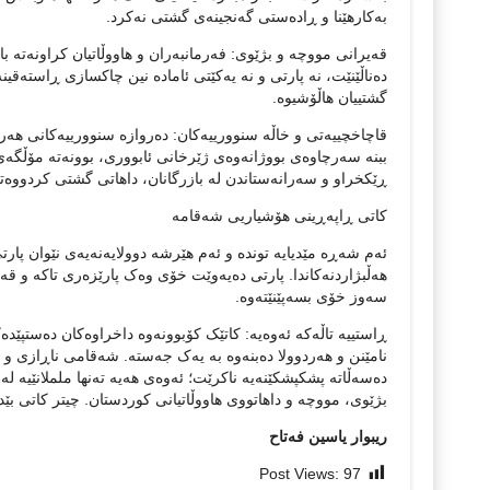
بەکارهێنا و ڕادەستی گەنجینەی گشتی نەکرد.
قەیرانی مووچە و بژێوی: فەرمانبەران و هاووڵاتیان کراونەتە با
دەناڵێنێت، نە پارتی و نە یەکێتی ئامادە نین چاکسازی ڕاستەقین
گشتییان هاڵۆشیوە.
قاچاخچییەتی و خاڵە سنوورییەکان: دەروازە سنوورییەکانی هەرێ
ببنە سەرچاوەی بووژانەوەی ژێرخانی ئابووری، بوونەتە مۆڵگەی
ڕێکخراو و سەرانەستاندن لە بازرگانان، داهاتی گشتی کردووە
کاتی ڕاپەڕینی هۆشیاریی شەقامە
ئەم شەڕە مێدیایە توندە و ئەم هێرشە دوولایەنەیەی نێوان پار
هەڵبژاردنەکاندا. پارتی دەیەوێت خۆی وەک پارێزەری تاکە و ق
سەوز خۆی بسەپێنێتەوە.
ڕاستییە تاڵەکە ئەوەیە: کاتێک کۆبوونەوە داخراوەکان دەستپێد
نامێنن و هەردوولا دەبنەوە بە یەک جەستە. شەقامی ناڕازی و ه
دەسەڵاتە پشکپشکێنەیە ناکرێت؛ ئەوەی هەیە تەنها ململانێیە لە
بژێوی، مووچە و داهاتووی هاووڵاتیانی کوردستان. چیتر کاتی بێد
ريبوار ياسين فەتاح
Post Views:
97