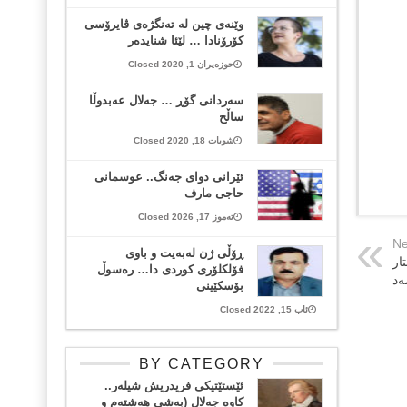
وێنەی چین لە تەنگژەی ڤایرۆسی
کۆرۆنادا … لێئا شنایدەر
حوزەیران 1, 2020 Closed
سەردانی گۆڕ … جەلال عەبدوڵا
ساڵح
شوبات 18, 2020 Closed
ئێرانی دوای جەنگ.. عوسمانی
حاجی مارف
تەموز 17, 2026 Closed
Ne
ڕۆڵی ژن له‌به‌یت و باوی
ار
فۆلکلۆری كوردی ‌دا… ره‌سوڵ
ەد
بۆسكێینی
ئاب 15, 2022 Closed
BY CATEGORY
ئێستێتیکی فریدریش شیلەر..
کاوە جەلال (بەشی هەشتەم و