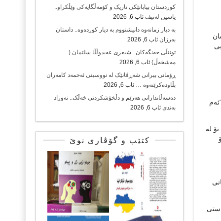
کوردستان بیابانێکی تاریک و کۆمەڵگایەکی وێڵکراو..
یاسین لەتیف
ئاب 6, 2026
بە دیار زمانەوە دانیشتووم بە دیار کوردەوە.. داستان
ان
بەرزان
ئاب 6, 2026
یی
تونێڵی جەنگەکان.. شیعری عەبدوڵڵا سلێمان (
مەشخەڵ)
ئاب 6, 2026
ڕۆمانی بیرانی شەڕڤانێک لە نووسینی ئەحمەد کامەران
بڵاودەکرێتەوە …
ئاب 6, 2026
دەسەڵاتدارانی هەرێم و دڵخۆشکردنی خەڵک.. نەوزاد
ئەم
بەندی
ئاب 6, 2026
ۆ لە
کتێب و گۆڤاری نوێ
نی
ەستی