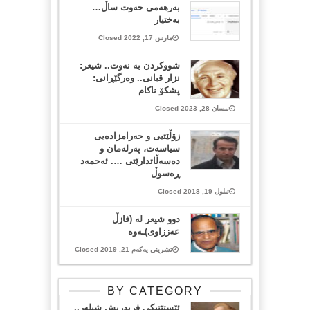
بەرهەمی حەوت ساڵ…
بەختیار
مارس 17, 2022 Closed
شووکردن بە نەوت.. شیعر:
نزار قبانی.. وەرگێڕانی:
پشکۆ ناکام
نیسان 28, 2023 Closed
زۆڵێتیی و حەرامزادەیی
سیاسەت، پەرلەمان و
دەسەڵاتدارێتی …. ئەحمەد
ڕەسوڵ
ئیلول 19, 2018 Closed
دوو شیعر له‌ (فازڵ
عه‌ززاوی)ـه‌وه‌
تشرینی یەکەم 21, 2019 Closed
BY CATEGORY
ئێستێتیکی فریدریش شیلەر..