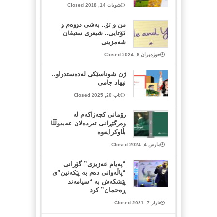
شوبات 14, 2018 Closed
من و تۆ.. بەشی دووەم و
کۆتایی.. شیعری ستیڤان
شەمزینی
حوزەیران 6, 2024 Closed
ژن شوناسێکی لەدەستدراو..
نیهاد جامی
ئاب 20, 2025 Closed
رۆمانی کچەزاکەم لە
وەرگێڕانی ئەردەلان عەبدوڵڵا
بڵاوکرایەوە
مارس 4, 2024 Closed
“پەیام عەزیزی” گۆرانی
“پاڵەوانی دەم بە پێکەنین”ی
پێشکەش بە “سیامەند
ڕەحمان” کرد
ئازار 7, 2021 Closed