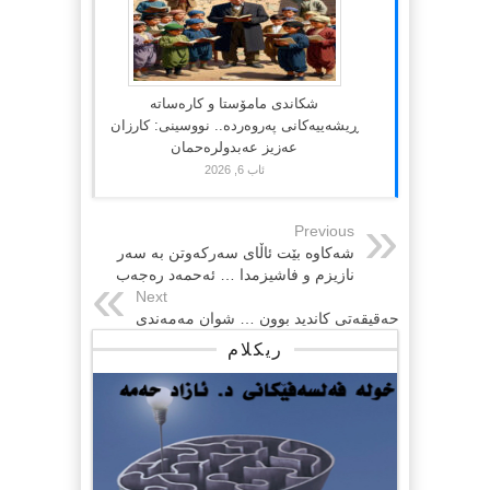
شکاندی مامۆستا و کارەساتە
ڕیشەییەکانی پەروەردە.. نووسینی: کارزان
عەزیز عەبدولرەحمان
ئاب 6, 2026
Previous
شه‌كاوه‌ بێت ئاڵای سه‌ركه‌وتن به سه‌ر
نازیزم و فاشیزمدا … ئه‌حمه‌د ره‌جه‌ب
Next
حه‌قیقه‌تی كاندید بوون … شوان مه‌مه‌ندی
ریکلام