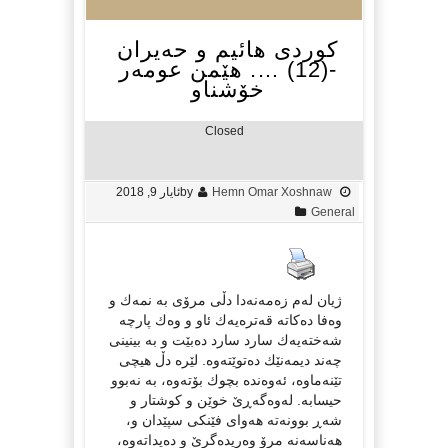
كوردی هائیم و حه‌یران
-(12) …. هێمن عومه‌ر
خۆشناو
Closed
Hemn Omar Xoshnaw
by
ئایار 9, 2018
General
ژیان لەم زەمەنەدا دڵی مرۆی بە نمەك و
وەفا دەكاتە قەترەیەك ئاو و وەك پارچە
شەختەیەك سارد سارد دەبێت و بە بینینی
چەند دیمەنێك دەتوێتەوە. لێرە دڵ هیچی
تێنەماوە، ئەوەندە بچوك بۆتەوە، بە نەبوو
حیسابە. لەوەگەڕێ خوێن و كوشتار و
شەڕ بوونەتە هەوای فێنكی سپێدان و،
هەناسەنە مرۆ وەریدەگرێ و دەیداتەوە،