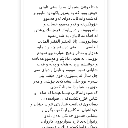
هەتا دوێنێ پشیمان بە زانستی ئایینی
خۆش بوو، كە بە پەرێز پاكییەوە مابوو و
كەشتیەوانەكانی دوای ئەو هەموو
خۆونكردنە و ئەو هەموو خەبات و
ماندووبونە و دەریایەك فرمێسك ڕشتن
لە قەڵەمەكانیان، بە شەرمەوە
دەیاننووسی (انا الحقیر الفقیر المذنب
العاصی…….منی دەستەپاچە و داماو،
هەژار و نەدار و هیچ لەبارنەبوو ئەوەم
نووسی بە هیچی دانانێم و هەموو هەناسە
و خوێنیشم پڕە لە هەڵە و پەڵە و قەت
شایانی ئەوە نەبووم و نابم) و دوای سی
چل ساڵ لە پسپۆڕی خۆی هێشتا پێی
شەرم بوو جلی پیشەكەی بپۆشێ و هەر
خۆی بە شیاو دانەدەنا، كەچی
كەشتیەوانەكانی ئێستا هێشتا لە ئەلف و
بێیانن خۆڕەپێشدەكەن، فتوادەدەن،
دەیانەوێ تەنانەت عیبادەتی نێوان خۆیان و
خوداشیان بە كامێرایەكەوە بگرن و
نیشانی هەموو خەڵكی بدەن، ئەو
ڕێبوارانەی تازە سواربووی كاروان،
چونكە قاویلكەن، قالك و قەمیشی