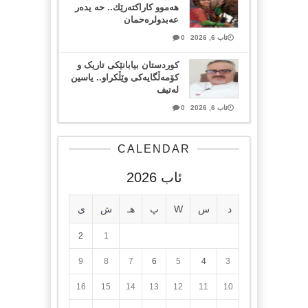
هەموو كاراكتەرێك.. حه یدەر
عەبدولرەحمان
ئاب 6, 2026
0
کوردستان بیابانێکی تاریک و
کۆمەڵگایەکی وێڵکراو.. یاسین
لەتیف
ئاب 6, 2026
0
CALENDAR
ئاب 2026
د
س
W
پ
هـ
ش
ی
2
1
9
8
7
6
5
4
3
16
15
14
13
12
11
10