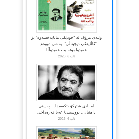
وێنەی مرۆڤ لە “خودێکی مانابەخشەوە” بۆ
“کاڵایەکی دیجیتاڵی”- بەشی دووەم-..
عەبدولموتەلیب عەبدوڵڵا
ئاب 6, 2026
لە یادی شێرکۆ بێکەسدا… پەسنی
داهێنان.. نووسینی/ عەتا قەرەداخی
ئاب 6, 2026