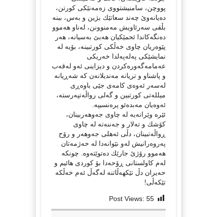
پووچن، سامنیشتووی زەمەنێكی كورتن،
دەیانەوێ چەند سعاتێك بژین و بەس، ببنە
بڵقی سەرئاویش مەمنوونن، لەناو هەموو
دەنگەكاندا ئحمێكیان هەبێ بەسیانە، هەر
پێوەریان چاوی خەڵكی كورتبینە، بۆیە لە
نمایشێكی پەلەپەلدا خەریكی
عەمامەگەورەكردن و دیزاینی ئەو لەقەب
و پاشناو و تریانە مەندیلانەن كە شەڕیانە
لەسەر ئەوەی كامەی جێی باوەڕی
میللەتی كورتبین و گەلی رواڵەتپەرستە،
ئەوەیان مەبدەئو پرەنسیپە.
ئێرە وێرانەیە لە چاوی جەوهەربینان،
كۆشك و تەلار و جەننەتە لە چاوی
ڕواڵەتبینان، دڵی ئەهلی جەوهەر و رۆح
پەروەرانیش لەو نێوانەدا لە حەژمەتان
هەموو رۆژێ جارێك دەتوێتەوە. چونكە
لەم كاولستانی ڕۆحەدا بۆ كوردی هائیم و
حه‌یران دڵ تێكهەڵاتنە لەگەڵ ئەم خەڵكە
تێكەڵی!
Post Views:
55