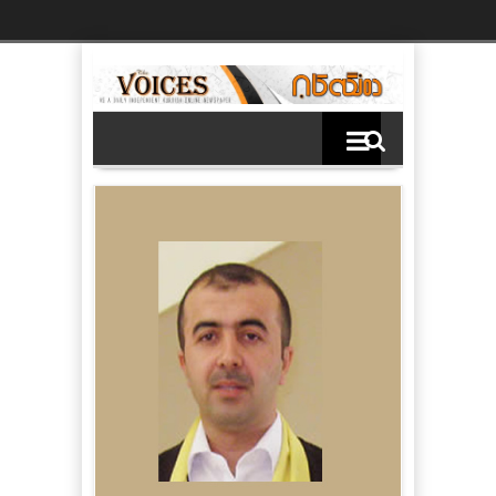
Ski
t
th
conten