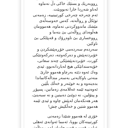
ڕووبەریك و بستێك خاكی دڵ نەماوە
لەناو شەڕدا خارا نەبووبێت.
ئەم چەرخە چەرخی كورتبینییە، زەمەنی
توێكڵ و ڕواڵەتە، كەس حەوسەڵەی
مێشك ماندووكردنی نەماوە، هەموومان
هەڵوەدای ڕواڵەتی بێ بنەما و
ڕووخساری بێ ناوەڕۆك و قەپێلكی بێ
ناوكین.
سەردەم سەردەمی خۆڕەپێشكردن و
خۆبردنەپێش و دەركەوتنە، دەركەوتنێكی
كورت، خۆبردنەپێشێكی چەند سعاتی،
خۆپەسندانێكی هیچ لەباردانەبوو، ئیدی
وەك ئەوە دێتە بەرچاو هەموو جارێ
منەتی باوكایەتی بەسەر منداڵەكانماندا
بدەینەوە و بە خوێنەر و خەڵك بڵێین
ئەوەنییە ئێمە عەللامەی زەمانین، پسپۆڕ
و پیتۆلین، نە دوێنێ دەبینین و نە سبەینێ،
هەر هەنكەمان لەپێش چاوە و ئیدی ئێمە
هەموو شتین و خەڵكیش چش!
خۆزی لە هەموو شتێدا زەمەنی
كورتبینەكان بووبا، ئەمما ئەوانەی ئەهلی
عیلمن قەت و قەت چاویان لەو ڕوواڵەتی