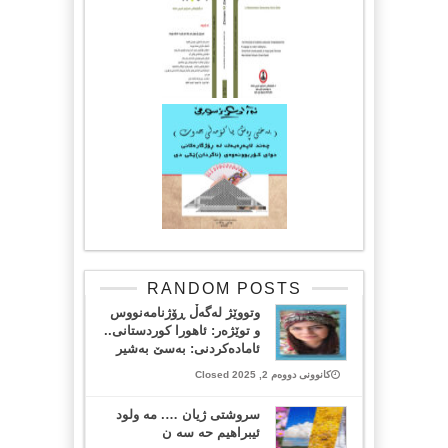
RANDOM POSTS
وتووێژ لەگەڵ ڕۆژنامەنووس
و توێژەر: ئاهورا کوردستانی..
ئامادەکردنی: بەسێ بەشیر
کانوونی دووەم 2, 2025 Closed
سروشتی ژیان …. مە ولود
ئیبراهیم حە سە ن