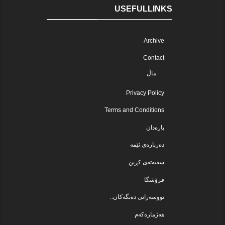
USEFULLINKS
Archive
Contact
ماڵ
Privacy Policy
Terms and Conditions
پارەدان
دەربارەی ئێمە
سەبەتەی کڕین
فرۆشگا
نووسەرانی دەنگەکان..
هەژمارەکەم