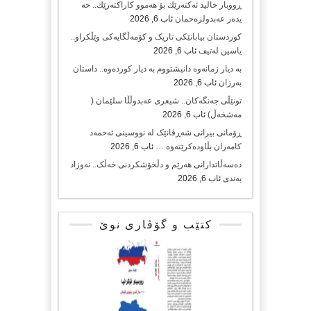
ڕووبار خالید ئەكتەرێك بۆ هەموو كاراكتەرێك.. حه
یدەر عەبدولرەحمان
ئاب 6, 2026
کوردستان بیابانێکی تاریک و کۆمەڵگایەکی وێڵکراو..
یاسین لەتیف
ئاب 6, 2026
بە دیار زمانەوە دانیشتووم بە دیار کوردەوە.. داستان
بەرزان
ئاب 6, 2026
تونێڵی جەنگەکان.. شیعری عەبدوڵڵا سلێمان (
مەشخەڵ)
ئاب 6, 2026
ڕۆمانی بیرانی شەڕڤانێک لە نووسینی ئەحمەد
کامەران بڵاودەکرێتەوە …
ئاب 6, 2026
دەسەڵاتدارانی هەرێم و دڵخۆشکردنی خەڵک.. نەوزاد
بەندی
ئاب 6, 2026
کتێب و گۆڤاری نوێ