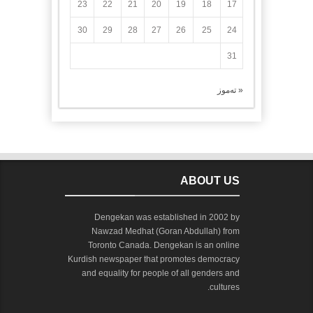
23
22
21
20
19
18
17
30
29
28
27
26
25
24
31
« تەموز
ABOUT US
Dengekan was established in 2002 by
Nawzad Medhat (Goran Abdullah) from
Toronto Canada. Dengekan is an online
Kurdish newspaper that promotes democracy
and equality for people of all genders and
cultures.