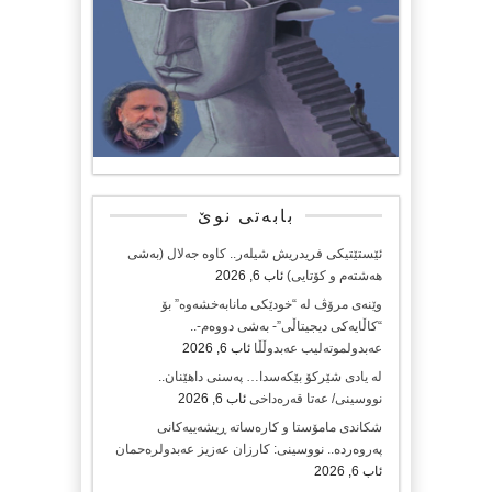
بابەتی نوێ
ئێستێتیکی فریدریش شیلەر.. کاوە جەلال (بەشی
هەشتەم و کۆتایی)
ئاب 6, 2026
وێنەی مرۆڤ لە “خودێکی مانابەخشەوە” بۆ
“کاڵایەکی دیجیتاڵی”- بەشی دووەم-..
عەبدولموتەلیب عەبدوڵڵا
ئاب 6, 2026
لە یادی شێرکۆ بێکەسدا… پەسنی داهێنان..
نووسینی/ عەتا قەرەداخی
ئاب 6, 2026
شکاندی مامۆستا و کارەساتە ڕیشەییەکانی
پەروەردە.. نووسینی: کارزان عەزیز عەبدولرەحمان
ئاب 6, 2026