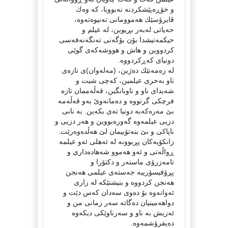
و خۆڕەپێشكردنە نەبووبا، كە وەك
ڤایرۆسێك هەموومانی تەنیوەتەوە،
حەیاتی لەبەر بڕیوین، لە عیلم و
حیكمەتیشدا بۆن بۆگەنی تەنگەنەفەسی
كردووین و هاش و هووشەكەی گوێی
دونیای كەڕكردووە.
لە زەمەنێك دەژین، (مەلەوان)ی تازەی
ناو بەحری عیلمین، كەچی شیت و
شەیدای ناو و ناوبانگین، قەڵەممان تازە
فرچكی گرتووە و دەمانەوێ بەو قەڵەمە
بێ مەرەكەبە دونیا تەی بكەین. بە نانی
دزیی عیلمەوە گەورەبووین و هەر دزیی و
ناپاكی و بێ بنەتۆییمان لێ هەڵدەوەرێت.
زانكۆیەكان پڕبوونە لە ئەهلی ئەو عیلمە
ڕواڵەتی و ئەو هەموو شەهادەداری و
تامەزرۆی ماستەر و دكتۆرا و
پڕۆفیسۆرییە جەستەی عیلمی هەنجن
هەنجن كردووە و بنیشتێكە لە زاری
ئەوانەوە بۆ دەوی سەدان كەس دێت و
دواهەمینیان دەگاتە سەر زمانی من و
ئەزیش بە ناو و سەرناوێكی دیكەوە
دەیفرۆشمەوە.