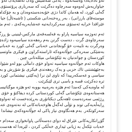
ئەو نادادیەدا وەستانەوە ، یەکی شەشیش وەک ئەڵقەیەک لەو ز
جیاوازیەش لەوەوە سەرچاوە دەگرێت کە سەرباری پرۆتستۆی بە 
گەلی کورد، لە هەمان کاتدا دژی خۆبەدەستەوەدان و بە چۆکدا
موستەفای بارزانی) ، بەر ڕەخنەدانی شکستی ( ئاشبەتاڵ) جیا 
عێراقدا خرایە ئەستۆی سەرکردایەتیە عەشایەریەکەی ، ئەم 
ئەم تەوژمە سیاسیە پاراو بە فەلسەفەی مارکس-لینینی بۆ ڕزگ
سەرچاوەی گرت ، دەست گرتن بەم رەهەندە سیاسیەوە زادەی ئە
وەرگرت بە تایبەت خۆ گونجاندنی خەباتی گەلی کورد بە خەباتی 
بەشێکی سەرەکی جوڵانەوەکە ئاراستەکراون و فیکری ماوتسیوت
کوردستان و چواندنیان بە تێکۆشانی میللەتانی چین .
هاوکات ئەم جوڵانەوە سیاسیە تەواو خۆی داماڵی بوو لەو شێواز
بەجێهێشتنی تاك حزبی و یەک رەهەندی فیکری بۆ شۆڕش و بەڕ
سیاسی و عەسکەرییدا کە ناوی لێ نرا (یەکێتی نیشتمانی کوردس
ترە دەکرێت قسە و باسی تری لێبکرێت .
لە ماوەیەکی کەمدا ئەم هێزە بەرەییە بووبە ئەو هێزە موگنات
هەستانەوەی تێکۆشانی گەلی کوردستانی کردە دیفاکتۆ و خۆی نا
ڕژێمی سەردەست ئاهەنگی دیکتاتۆری بەڕێدەخست لە تەواوی وو
ڕایەڵەیەکی توند و تۆڵی لەگەڵ هاوخەباتەکانی لە نەتەوەی ع
سەرکوتکەر. بەم هەنگاوەی نیاز پاکی لە جوڵانەوەکەی نیشاندا .
گۆڕانکاریەکانی عێراق لە دوای دەسەڵاتی پاوانخوازی سەدام ح
خەبات تێکەڵ بە ژیانی ئیداری خەڵکی کردن ، لێرەدا لە هەست