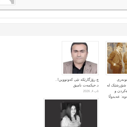
ونەری
چ رۆژگارێکە تێی کەوتووین!..
ا شۆڕشێک لە
د.حیکمەت نامیق
ەکردن و
ئاب 4, 2026
وە: عەبدوڵا