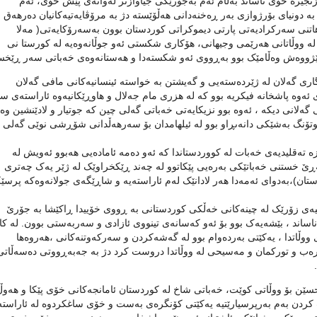
نجیرە خۆی ناساند بەڵام ئەم بەجۆرێکی جیاوازتر لەوانەی پێش خۆی، ئەم
دونیای بۆرژوازی بەر ڕەخنەدانی هەڵۆێستە دژ بە مرۆڤایەتیەکانیان دەرهەق ب
هاتنی سەرکرادیەتی پارتی دیموکراتی کوردستان بوون بەسەرۆکایەتی( مەلا
لە ووڵاتانی هەرێمی وجیهانی، هۆکاری شکستی ئەو جوڵانەوەیە لە کورستا نی
مێژووەش وەڵامێک بوو بەڕووی ئەو شكستەدا و هەستانەوەی خەباتی سەر ڕێخ
اری گەلان لە ژێردەستەیی و گەیشتن بە خواستە ئینسانیەکانی مافی گەلان
وە پاشخانە فیکریە بوو کە لە هزری مام جەلال و هاوڕێکانیەوە ئاراستەی س
گەلانی دیکە ، ئەوە بوو نزیکایەتی خەباتی گەلی چین کە جوتیار و لادێنشین و
ۆنگ بەشێکی دانەىڕاو بوو لە ئیلهامدان بۆ سەرهەڵدانی شۆڕشی نوێی گەلی
ە تەقلیدیەی خەبات لە کووردستاندا کە ئەو دەمە ئامادەیی هەبوو ئەویش لە
ێ خستنی خەباتێکی بەرەیی پێکاتوو لە چەند ڕێکخراوێک لە ژێر یەک چەتری
تان)،بەدوای ئەمەدا هەر لادانێک لەم ئاراستەیە و شاڕێگەی جولانەوەکە پرسێ
یسیەی زۆرێک لە چینەکانی خەڵکی کوردستانی بە ڕووی خۆییدا ڕاکێشا بە جۆرێ
ساند ، بێشەیەک بوو بۆ ئەو کەسانەی تینووی ئازادی و سەربەستی بوون. لە کات
ڵاتدا ، یەكێتی بەردەوام بوو لە گەشەکردن و سەرکەوتنەکانی ،هەروەها
ەرەب و تورکمان و مەسیحی لە ووڵاتدا دروست کرد دژ بە جەبەڕووتی دەسەڵاتی
سێن بۆ ووڵاتی کوێت، خەباتی شاخ لە کوردستان ئامانجەکانی خۆی پێکا و هەوڵ
 کردن بەم بەرپرسیارێتیە یەكێتی کۆنگرەی بەست و خۆی ساغکردوە لە ئاراستە