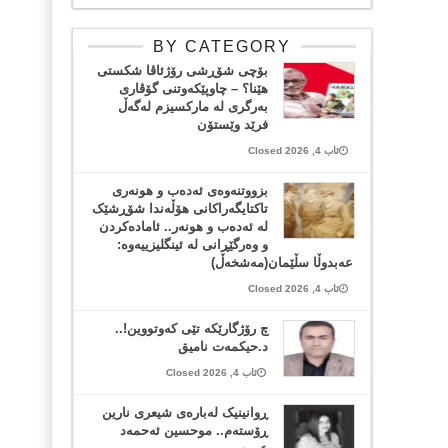
BY CATEGORY
بۆچی شۆڕشی رۆژئاڤا شکستی
هێنا؟ – چاوپێکەوتنی گۆڤاری
بەرگری لە مارکسیزم لەگەڵ
فرێد وێستۆن
ئاب 4, 2026 Closed
بزووتنەوەی ئەدەب و هونەری
تاکتایگەراکانی هۆڵەندا شۆڕشێک
لە ئەدەب و هونەر.. ئامادەکردن
و وەرگێڕانی لە ئینگلیزییەوە:
عەبدوڵا سڵێمان(مەشخەڵ)
ئاب 4, 2026 Closed
چ رۆژگارێکە تێی کەوتووین!..
د.حیکمەت نامیق
ئاب 4, 2026 Closed
ڕوانینیک لەبارەى شیعرى نارین
ڕۆستەم.. موحسین ئەحمەد