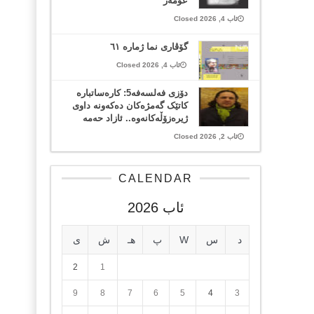
عومەر
ئاب 4, 2026 Closed
گۆڤاری نما ژمارە ٦١
ئاب 4, 2026 Closed
دۆزی فەلسەفە5: کارەساتبارە
کاتێک گەمژەکان دەکەونە داوی
ژیرەزۆڵەکانەوە.. ئازاد حەمە
ئاب 2, 2026 Closed
CALENDAR
ئاب 2026
د
س
W
پ
هـ
ش
ی
2
1
9
8
7
6
5
4
3