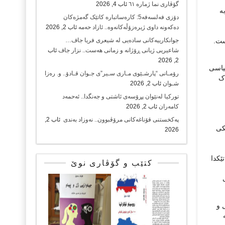
گۆڤاری نما ژمارە ٦١
ئاب 4, 2026
ە
دۆزی فەلسەفە5: کارەساتبارە کاتێک گەمژەکان
دەکەونە داوی ژیرەزۆڵەکانەوە.. ئازاد حەمە
ئاب 2, 2026
ست.
جوانکارییەکانی سادەیی لە شیعری فریا جاف…
شاعیریی ژیانی ڕۆژانە و زمانی هەست.. نزار جاف
ئاب
2, 2026
یاسی
رۆمـانی “پارشـێوی مـاری سـیر”ی جـوان قـادۆ.. و. رەزا
ەک
شـوان
ئاب 2, 2026
تورکیا لەنێوان پڕۆسەی ئاشتی و جەنگدا.. ئەحمەد
کامەران
ئاب 2, 2026
پەکخستنی قۆناغەکانی مرۆڤبوون.. نەوزاد بەندی
ئاب 2,
کی
2026
ێکدا
کتێب و گۆڤاری نوێ
 و