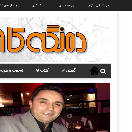
Ski
ئەرشیڤی کۆن
نووسەران
لینکەکان
دەربارەی ئێ
t
th
conten
گشتی
کتێب
ئەدەب و هونە