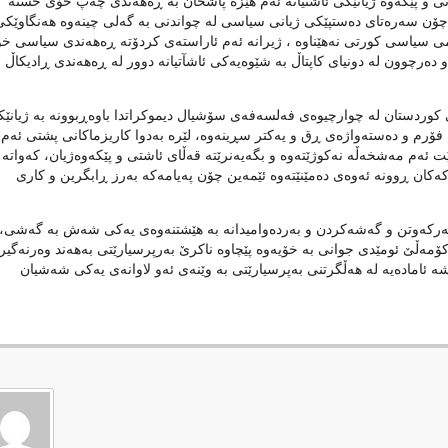
تی و پێکەوە ژیانێکی ئاشتیانە ئەم هێزە پاشخان بە ڕەهەندی چەپ خۆی خستە
چۆن سەرەتای دەستپێکی ژیانی سیاسی لە چواندنی بە گەلی چینەوە هەنگاوێکی
می سیاسی کورتی نەهێناوە ، ژیرانە ئەم ئاراستەی کردۆتە ڕەهەندی سیاسی خۆ
و دەرچوون لە دونیای کاپتاڵ بە شێوەیەکی ئاشآتیانە دوور لە ڕەهەندی ڕادیکاڵ و
ی کوردستان لە چوارچیوەی فەلسەفەی سۆشیال دیموکراتدا باوەڕبوونە بە ژیانێ
 فۆرم و دەستەواژەی ڕق و یەکتر سڕینەوە، لێرە بەدوا کاریزماکانی پشتی ئەم
 ئەم مەشخەڵە نەکوژێتەوە و بگەیەنرێتە قەڵای ئاشتی و پێکەوەژیان، کەواتە
ەکان ڕوونە ئەوەی دەمێنێتەوە ئێمەین چۆن پەیامەکە بەرز ڕابگرین و کاری
سەرکەوتن و گەشەکردن و بەردەوامیدانە بە ‌هێشتنەوەی یەکی شەش بە گەشی،
ەڵێ ئومێدی جوانی بە خۆیەوە پێچاوە ناکرێ بەرپرسیارێتی بەهەند وەرنەگیر
 ئامادەیە لە هەڵگرتنی بەپرسیارێتی بە وێنەی ئەو لاوانەی یەکی شەشیان