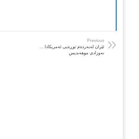
Previous
ئێران له‌به‌رده‌م توڕه‌یی ئه‌مریكادا …
نه‌وزادی موهه‌ندیس