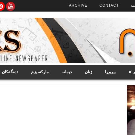
مە
CONTACT
ARCHIVE
ر
بیروڕا
ژنان
دیمانە
مارکسیزم
دەنگەکان