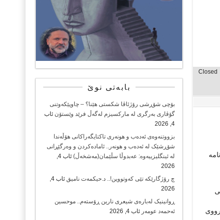
Closed
بابەتی نوێ
بۆچی شۆڕشی رۆژئاڤا شکستی هێنا؟ – چاوپێکەوتنی
گۆڤاری بەرگری لە مارکسیزم لەگەڵ فرێد وێستۆن
ئاب
4, 2026
بزووتنەوەی ئەدەب و هونەری تاکتایگەراکانی هۆڵەندا
شۆڕشێک لە ئەدەب و هونەر.. ئامادەکردن و وەرگێڕانی
امە
لە ئینگلیزییەوە: عەبدوڵا سڵێمان(مەشخەڵ)
ئاب 4,
2026
چ رۆژگارێکە تێی کەوتووین!.. د.حیکمەت نامیق
ئاب 4,
2026
ی
ڕوانینیک لەبارەى شیعرى نارین ڕۆستەم.. موحسین
ڕووی
ئەحمەد عومەر
ئاب 4, 2026