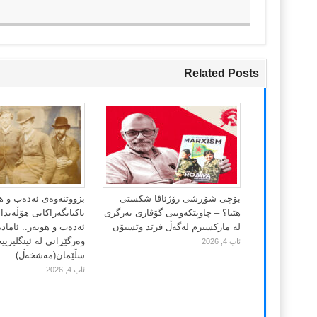
Related Posts
بۆچی شۆڕشی رۆژئاڤا شکستی
بزووتنەوەی ئەدەب و ه
هێنا؟ – چاوپێکەوتنی گۆڤاری بەرگری
تاکتایگەراکانی هۆڵەند
لە مارکسیزم لەگەڵ فرێد وێستۆن
ئەدەب و هونەر.. ئاماد
وەرگێڕانی لە ئینگلیزییە
ئاب 4, 2026
سڵێمان(مەشخەڵ)
ئاب 4, 2026