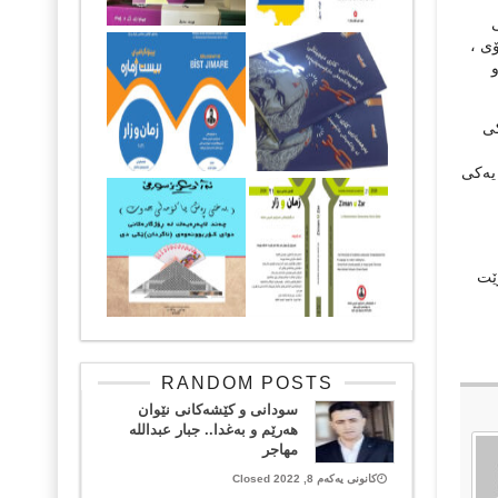
ی ،
کی
 یەکی
ێت
RANDOM POSTS
سودانی و کێشەکانی نێوان
هەرێم و بەغدا.. جبار عبداللە
مهاجر
کانونی یەکەم 8, 2022 Closed