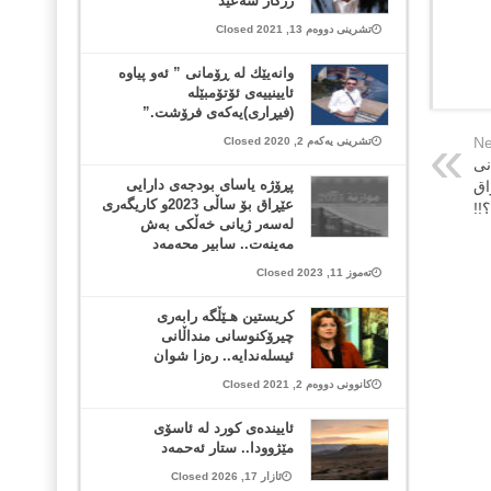
رزگار سەعید
تشرینی دووەم 13, 2021 Closed
وانه‌یێك له‌ ڕۆمانی ” ئەو پیاوە
ئایینییەی ئۆتۆمبێلە
(فیڕاری)یەکەی فرۆشت.”
Ne
تشرینی یەکەم 2, 2020 Closed
نی
پڕۆژە یاسای بودجەی دارایی
اق
عێڕاق بۆ ساڵی 2023و کاریگەری
!!
لەسەر ژیانی خەڵکی بەش
مەینەت.. سابیر محەمەد
تەموز 11, 2023 Closed
کریستین هـێڵگە رابەری
چیرۆکنوسانی منداڵانی
ئیسلەندایە.. رەزا شوان
کانوونی دووەم 2, 2021 Closed
ئاییندەی کورد لە ئاسۆی
مێژوودا.. ستار ئەحمەد
ئازار 17, 2026 Closed