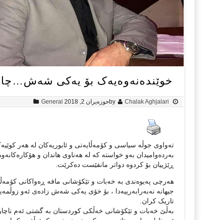
خوێندەنەوەیەک بۆ یەکی شەش…چالا
Chalak Aghjalari
by
حوزه‌یران 2, 2018
General
تەواوی جوڵە سیاسی و کۆمەڵایەتی و ئابوریەکان لە هەر کوێیە
بەردەوامیدان بەو خواستە کە لە هەناوی هاندان و هۆکارەکانە
ڕێژییان بۆ کردوە دواتر مانفێست دەکرێت.
هەرچی پەیوەندی بە خەبات و تێکۆشانی مافە ڕەواکانی کۆمەڵگە
جیهانە نەبەرابەرییەدا ، بۆ خۆی یەکی شەش زادەی ئەو زوڵم
تاریک کران.
بەڵێ خەبات و تێکۆشانی خەڵکی کوردستان بە گشتی ئەم ناچار