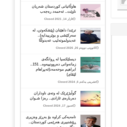
هاوڵاتیانی كوردستان شه‌ریان
ناوێت.. ئه‌حمه‌د ره‌جه‌ب
ئازار 14, 2021 Closed
ترێند/ داهێنان (پێشكەوتن، لە
سەركێشی و بوێرییدایە)..
عەبدولموتەلیب عەبدوڵڵا
کانوونی دووەم 26, 2026 Closed
دیسلێکسیا لە ڕوانگەی
زمانەوانی دەروونییەوە.. 151..
ابراهیم موحەمەد(ئەبڕاهام
لێڤای)
تشرینی یەکەم 6, 2024 Closed
گوڵبژێرێک لە وتەی ناوداران
دەربارەی ئازادی.. رەزا شـوان
تەموز 17, 2024 Closed
نامەیەکی کراوە بۆ بەڕێز وەزیری
ڕۆشنبیری هەرێمی کوردستان..