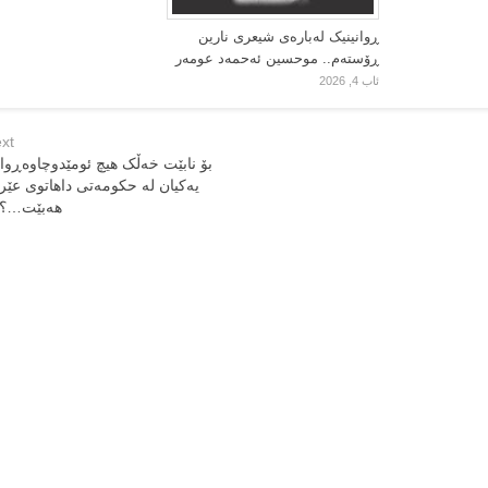
ڕوانینیک لەبارەى شیعرى نارین
ڕۆستەم.. موحسین ئەحمەد عومەر
ئاب 4, 2026
xt
بۆ نابێت خەڵک هیچ ئومێدوچاوەڕوا
یەکیان لە حکومەتی داهاتوی عێر
هەبێت…؟؟