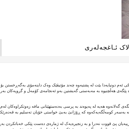
ک ئـاغجەلەری
کی ئەم دونیایەدا بێت لە پشتیەوە چەند مۆتیڤێک وەک داینەمۆی بەگەڕخستن بۆ
وە پێگەی هەڵچنیوە بە مەبەستی گەیشتین بەو ئەنجامەی کۆمەڵ و گروپەکان بەرن
ی گەلانەوە هەیە لە پەیوەند بە پرسی بەدەستهێنانی مافە زەوتکراوەکان لەم
ەیە بەسەر کومەڵگەیەکەوە کە ڕۆژانێ بەبێ خواستی خۆیان تەسلیم بە قەدەرێک
ییەیان پێ قووت نەدرا و بە زنجیرەیەک لە ژمارەی دەست پێکی خەباتکردن بە