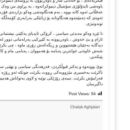
فیکریەکەی ، بۆ خەباتی شار و باوەڕبوون بە پرۆسەی دیموکرا
باوەشی ئایدۆلۆژی سۆشیال دیموکراتەوە ، بە بڕاوی من وەک 
عەقڵانی ئەوە کاتە بووە ، بەم هەنگاوەشی وەکو بژاردەی فۆر
ئەوەی کە دەمێنتەوە هەنگاونانە بۆ ژیانێکی بەرابەری کۆمەڵگە 
توندوتیژی.
تا ئێرە وەکو مەبدئی سیاسی ، کرۆکی ئایدیای یەکێتی نیشتمان
ئارام و بێ خەوش ، باوەڕبوونە بە کێبڕكیی پەرلەمانی دوور لە
دیدگایە بەجێیان هێشتیووین و ڕیگەکەش زۆری ماوە ، چی بکرێت
شەش خاوەنی جوانترین پەیامە بۆ هەمووان ، پەیامی مام و کاک
پێبکەین.
نوێ بوونەوە و یەکتر قبوڵکردن، فەرهەنگی سیاسی و نهێنی 
ناکرێت یەخسیری مێژوویەکی ڕووت بکرێت چونکە ئەو ڕۆژە کۆم
فەرامۆش بکرێت. سبەی رۆژێکی نوێیە و لاوی بەتواناش هەمیشە
داگیرسان.
Post Views:
94
Chalak Aghjalari