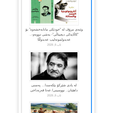
وێنەی مرۆڤ لە “خودێکی مانابەخشەوە” بۆ
“کاڵایەکی دیجیتاڵی”- بەشی دووەم-..
عەبدولموتەلیب عەبدوڵڵا
ئاب 6, 2026
لە یادی شێرکۆ بێکەسدا… پەسنی
داهێنان.. نووسینی/ عەتا قەرەداخی
ئاب 6, 2026