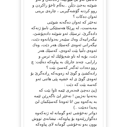
شوێنه‌ به‌جێ‌ دێڵن ..به‌ڵام ئاخۆ راكردن و
روو كردنه‌ گۆشه‌گیریی ، چاره‌ی برینی
ئه‌وان ده‌كات ؟
نه‌خێر كه‌ ئه‌وان ده‌گه‌نه‌ شوێنی
مه‌به‌ست، له‌ پڕێكا هه‌ستێكی نامۆ ژنه‌كه‌
داده‌گرێ‌، ترسێك ئه‌و شوێنه‌ داده‌پۆشێ‌،
نیگه‌رانیه‌ك وه‌ك سێبه‌ر به‌دوایانه‌وه‌ دێت،
نیگه‌رانی ئه‌وه‌ی كه‌سێك هه‌ر دێت، وه‌ك
ئه‌وه‌ی دڵنیا بێت له‌وه‌ی، كه‌سێك هه‌ر
دێت، بۆیه‌ له‌ ناو شه‌پۆلێك له‌ ترس و
رارایی، چه‌ند جارێك به‌ پیاوه‌كه‌ ده‌ڵێت: چ
روو ده‌دات ئه‌گه‌ر كه‌سێ‌ بێت ؟
راده‌كشێ‌ و گوێ‌ له‌ زه‌ویه‌كه‌ ڕاده‌گرێ‌ بۆ
ئه‌وه‌ی گوێ‌ ی له‌ خشپه‌ پێی هاتنی ئه‌و
كه‌سه‌ بێت كه‌ دێت :
(پێ‌ ده‌چێ‌ قه‌ده‌ری ئێمه‌ ئاوا بێت كه‌
به‌ته‌نیا نه‌ژیین ! نه‌خێر لێ‌ ناگه‌ڕێن ئێمه‌
به‌ یه‌كه‌وه‌ بین !ئا ئه‌وه‌تا كه‌سێكمان لێ‌
په‌یدا ده‌بێت ..)
دواتر نه‌خۆشی ئه‌و گومانه‌ له‌ ژنه‌كه‌وه‌
ده‌گوازرێته‌وه‌ بۆ پیاوه‌كه‌، نیشانه‌ی تووش
بوون به‌و نه‌خۆشی گومانه‌ لای پیاوه‌كه‌