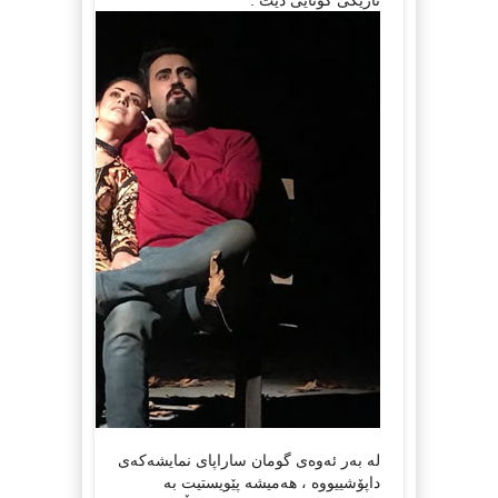
له‌ به‌ر ئه‌وه‌ی گومان ساراپای نمایشه‌كه‌ی
داپۆشییووه‌ ، هه‌میشه‌ پێویستیت به‌