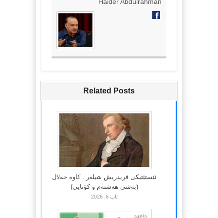
Haider Abdulrahman
Related Posts
ئێستێتیکی فریدریش شیلەر.. کاوە جەلال
(بەشی هەشتەم و کۆتایی)
ئاب 6, 2026