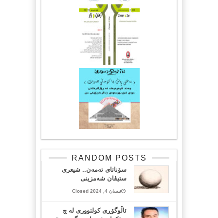
RANDOM POSTS
سۆناتای تەمەن.. شیعری
ستیڤان شەمزینی
نیسان 4, 2024 Closed
ئاڵوگۆڕی کولتووری لە چ