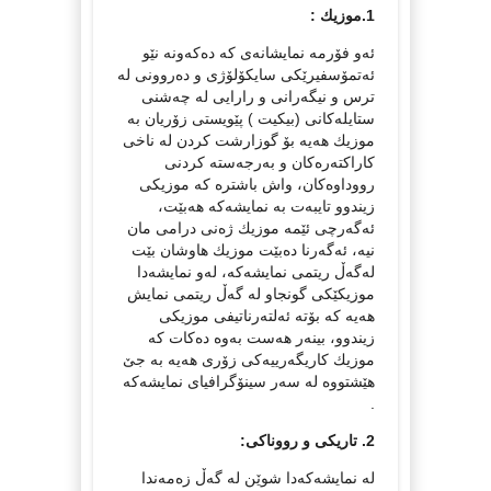
1.موزیك :
ئه‌و فۆرمه‌ نمایشانه‌ی كه‌ ده‌كه‌ونه‌ نێو
ئه‌تمۆسفیرێكی سایكۆلۆژی و ده‌روونی له‌
ترس و نیگه‌رانی و رارایی له‌ چه‌شنی
ستایله‌كانی (بیكیت ) پێویستی زۆریان به‌
موزیك هه‌یه‌ بۆ گوزارشت كردن له‌ ناخی
كاراكته‌ره‌كان و به‌رجه‌سته‌ كردنی
رووداوه‌كان، واش باشتره‌ كه‌ موزیكی
زیندوو تایبه‌ت به‌ نمایشه‌كه‌ هه‌بێت،
ئه‌گه‌رچی ئێمه‌ موزیك ژه‌نی درامی مان
نیه‌، ئه‌گه‌رنا ده‌بێت موزیك هاوشان بێت
له‌گه‌ڵ ریتمی نمایشه‌كه‌، له‌و نمایشه‌دا
موزیكێكی گونجاو له‌ گه‌ڵ ریتمی نمایش
هه‌یه‌ كه‌ بۆته‌ ئه‌لته‌رناتیفی موزیكی
زیندوو، بینه‌ر هه‌ست به‌وه‌ ده‌كات كه‌
موزیك كاریگه‌رییه‌كی زۆری هه‌یه‌ به‌ جێ‌
هێشتووه‌ له‌ سه‌ر سینۆگرافیای نمایشه‌كه‌
.
2. تاریكی و رووناكی:
له‌ نمایشه‌كه‌دا شوێن له‌ گه‌ڵ زه‌مه‌ندا