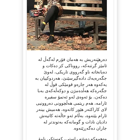
ده‌رهیَِنه‌ریش به‌ هه‌مان فۆرم له‌گه‌ڵ له‌
ئامێز گرتنه‌كه‌، رووناكی كز ده‌كات و
ده‌یانخاته‌ ناو گه‌رووی تاریكی، له‌وێ‌
جگه‌ره‌یه‌ك داده‌گیرسێنێ‌، هه‌ردوكییان به‌
یه‌كه‌وه‌ هه‌ر جاره‌و قومێكی قوڵ له‌
جگه‌ره‌كه‌ هه‌ڵده‌مژن و دوكه‌ڵه‌كه‌ی به‌با
ده‌كه‌ن، بۆ ئه‌وه‌ی له‌و ئه‌تمۆ سفیره‌
ئارامه‌، هه‌م ریتمی هه‌ڵچوونی ده‌روونیی
لای كاراكته‌ر هێور كاته‌وه‌، هه‌میش بینه‌ر
ئارام بێته‌وه‌، به‌ڵام ئه‌و حاڵه‌ته‌ كاتیه‌ش
دادیان نادات و گومانه‌كه‌ به‌توندتر له‌
جاران ده‌گه‌ڕێته‌وه‌.
وه‌همه‌كه‌ ده‌بێته‌ راستی، كه‌سێكی نامۆ