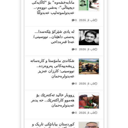
مانابەخشەوە” بۆ “کاڵایەکی
دیجیتاڵی”- بەشی دووەم-..
عەبدولموتەلیب عەبدوڵڵا
ئاب 6, 2026
0
لە یادی شێرکۆ بێکەسدا…
پەسنی داهێنان.. نووسینی/
عەتا قەرەداخی
ئاب 6, 2026
0
شکاندی مامۆستا و کارەساتە
ڕیشەییەکانی پەروەردە..
نووسینی: کارزان عەزیز
عەبدولرەحمان
ئاب 6, 2026
0
ڕووبار خالید ئەكتەرێك بۆ
هەموو كاراكتەرێك.. حه یدەر
عەبدولرەحمان
ئاب 6, 2026
0
کوردستان بیابانێکی تاریک و