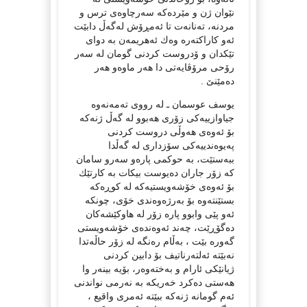
نێوان ژن و مێرده‌كه‌ سه‌رچاوه‌ی ترس و
مردنه‌، ته‌نانه‌ت تا ئه‌مڕۆش له‌گه‌ڵ دابێت
ئه‌و كاراكته‌ره‌ وه‌ك ئه‌هریمه‌ن به‌ دوای
تێكدان و ۆدروست كردنی گومان له‌ سه‌ر
رۆحی مرۆڤایه‌تی دا هه‌ر ماوه‌و هه‌ر
ده‌مێنێ‌ .
یوسف عوسمان ـ له‌ رووی ته‌مه‌نه‌وه‌
جیاوازییه‌كی زۆری هه‌بوو له‌ گه‌ڵ ژنه‌كه‌
بۆ ئه‌وه‌ی هه‌وڵی دروست كردنی
په‌یوه‌ندییه‌كی سۆزداری له‌ گه‌ڵدا
ببه‌ستێت، به‌ حوكمی پاره‌و سه‌رو سامان
كه‌ زۆر جاران ده‌یوست بیكات به‌ كارتێك
بۆ ئه‌وه‌ی خۆشه‌ویستیه‌كه‌ له‌ كوڕه‌كه‌
بستێنته‌وه‌ بۆ به‌رژه‌وه‌ندی خۆی، چونكه‌
ئه‌و پێی وابوو پاره‌ زۆر له‌ هاوكێشه‌كان
ده‌گۆڕێت، چه‌ند ئه‌وه‌نده‌ی خۆشه‌ویستی
گه‌وره‌ بێت ، به‌ڵام ره‌نگه‌ له‌ زۆر حاڵه‌تدا
نه‌بێته‌ ئه‌لته‌رناتیف بۆ دابین كردنی
ژیانێكی ئارام و به‌خته‌وه‌ر، بۆیه‌ بینه‌ر وا
هه‌ستی ده‌كرد خه‌ریكه‌ به‌ نه‌رمی نواندنی
ئه‌م گومانه‌ ژنه‌كه‌ ببێته‌ ئه‌مری واقیع ،