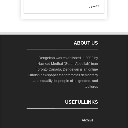
« تەموز
ABOUT US
Dengekan was established in 2002 by
Nawzad Medhat (Goran Abdullah) from
Toronto Canada. Dengekan is an online
Kurdish newspaper that promotes democracy
and equality for people of all genders and
cultures.
USEFULLINKS
Archive