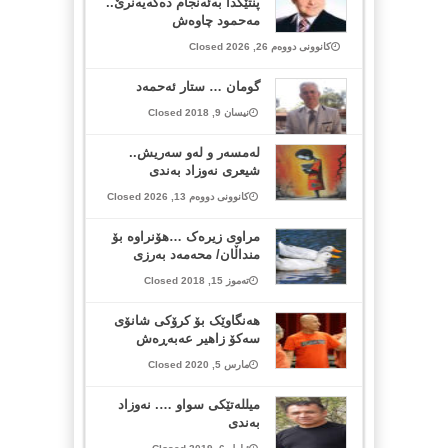
پنتێکدا بەئەنجام دەگەیەنرێ..
مەحمود چاوەش
کانوونی دووەم 26, 2026 Closed
گومان … ستار ئەحمەد
نیسان 9, 2018 Closed
لەمسەر و لەو سەریش..
شیعری نەوزاد بەندی
کانوونی دووەم 13, 2026 Closed
مراوی زیرەک …هۆنراوە بۆ
منداڵان/ محەمەد بەرزی
تەموز 15, 2018 Closed
هەنگاوێک بۆ کرۆکی شانۆی
سەکۆ زا‌هیر عەبەڕەش
مارس 5, 2020 Closed
میللەتێکی سواو …. نەوزاد
بەندی