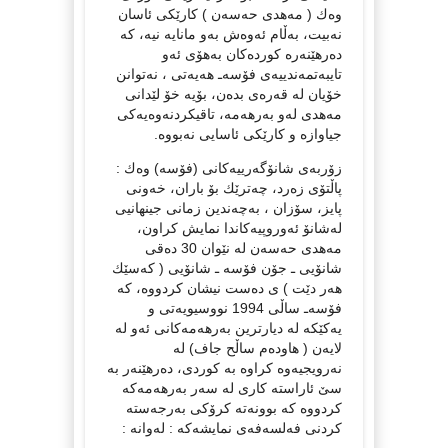
وه‌ك ( مه‌هدی حه‌سه‌ن ) كارێكی ئاسان
نه‌بیت، به‌ڵام ئه‌وه‌ش به‌و مانایه‌ نیه‌، كه‌
ده‌رهێنه‌ره‌ كورده‌كان به‌هۆی ئه‌و
تایبه‌تمه‌ندییه‌ی فۆسه‌ـ هه‌یه‌تی ، نه‌توانن
خۆیان له‌ قه‌ره‌ی بده‌ن، بۆیه‌ خۆ لێدانی
مه‌هدی له‌و به‌رهه‌مه‌، تاقیكردنه‌وه‌یه‌كی
جیاوازه‌ و كارێكی ئاسایی نه‌بووه‌.
زۆربه‌ی شانۆگه‌رییه‌كانی (فۆسه‌) وه‌ك :
پاڵتۆی زه‌رد، چه‌ترێك بۆ باران، خه‌ونی
پایز، سۆزان ، به‌چه‌ندین زمانی جینهانیی
له‌شانۆ ئه‌وروپیه‌كاندا نمایش كراون،
مه‌هدی حه‌سه‌ن له‌ نێوان 30 ده‌قی
شانۆیی ـ جۆن فۆسه‌ ـ شانۆیی ( كه‌سێك
هه‌ر دێت ) ی ده‌ست نیشان كردووه‌، كه‌
فۆسه‌ـ ساڵی 1994 نووسیویه‌تی و
یه‌كێكه‌ له‌ دیارترین به‌رهه‌مه‌كانی ئه‌و له‌
لایه‌ن ( هاوده‌م ساڵح جاف) له‌
نه‌رویجیه‌وه‌ كراوه‌ به‌ كوردی، ده‌رهێنه‌ر به‌
سێ‌ ئاراسته‌ كاری له‌ سه‌ر به‌رهه‌مه‌كه‌
كردووه‌ كه‌ بوونه‌ته‌ كرۆكی به‌رجه‌سته‌
كردنی فه‌لسه‌فه‌ی نمایشه‌كه‌ : له‌وانه‌ :