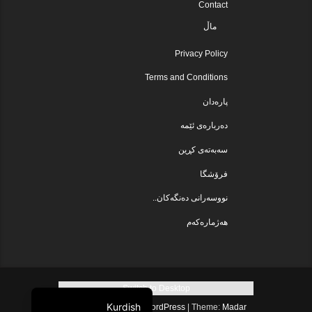
Contact
ماڵ
Privacy Policy
Terms and Conditions
پارەدان
دەربارەی ئێمە
سەبەتەی کڕین
فرۆشگا
نووسەرانی دەنگەکان..
هەژمارەکەم
Switch to Desktop
Kurdish
Proudly powered by WordPress
|
Theme:
Madar