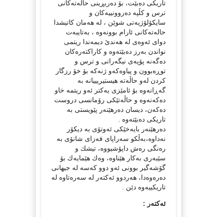
تاریكی ده‌بێت، بۆ ده‌ربڕینی حاڵه‌ته‌كانی
ترس و كڵپه‌ ده‌روونییه‌كان و
سایكۆلۆژیه‌تی شوێن ، له‌ هه‌مان كاتیشدا
حاله‌ته‌كانی ئارام بوونه‌وه‌ ، به‌تایبه‌ت
دوای ئه‌وه‌ی له‌ هه‌ندێ‌ دیمه‌ندا ریتمی
نواندن به‌رز ده‌بێته‌وه‌ و كاراكته‌ره‌كان
ده‌گه‌نه‌ پۆپه‌ی نیگه‌رانی و ترس و
توڕه‌بوون و پیاوه‌كه‌و ژنه‌كه‌ بۆ خۆ رزگار
كردن له‌و حاڵه‌ته‌ هیستیریییانه‌ به‌
گه‌ڕانه‌وه‌ بۆ ئامێزی یه‌كتر ئه‌و ریتمه‌ خاو
ده‌كه‌نه‌وه‌ و حاڵه‌تێكی رۆمانسی دروست
ده‌كه‌ن، دیسان ده‌رهێنه‌ر پێویستی به‌
تاریكی ده‌بێته‌وه‌ .
ده‌رهێنه‌ر بایه‌خێكی ئه‌وتۆی به‌ دیكۆر
نه‌داوه‌،به‌ڵكو سه‌راپای فه‌زای شانۆی به‌
ره‌نگی ره‌ش داپۆشیووه‌، تیشك و
سێبه‌ری به‌كار هێناوه‌، وه‌ك هێمایه‌ك بۆ
گۆشه‌گیر بوونی ئه‌و دوو كه‌سه‌ له‌ جیهانی
ده‌ره‌وه‌دا، هه‌ردوو ئه‌كته‌ر له‌ سه‌ره‌تاوه‌ له‌
تاریكییه‌وه‌ دێن .
ئه‌كته‌ر :