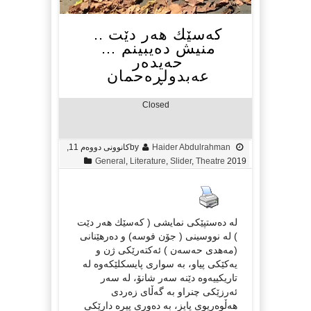
كه‌سێك هه‌ر دێت ..
منیش ده‌یبینم …
حه‌یده‌ر
عه‌بدولڕه‌حمان
Closed
Haider Abdulrahman
by
کانوونی دووەم 11,
General
,
Literature
,
Slider
,
Theatre
2019
له‌ ده‌ستپێكی نمایشی ( كه‌سێك هه‌ر دێت
) له‌ نووسینی ( جۆن فوسه‌) و ده‌رهێنانی
(مه‌هدی حه‌سه‌ن ) ئه‌كته‌رێكی ژن و
یه‌كێكی پیاو، به‌ سواری پایسكلێكه‌وه‌ له‌
تاریكییه‌وه‌ دێنه‌ سه‌ر شانۆ، له‌ سه‌ر
ئه‌رزێكی چنراو به‌ گه‌ڵای زه‌ردی
هه‌ڵوه‌ریوی پایز، به‌ ده‌وری پیره‌ دارێكی