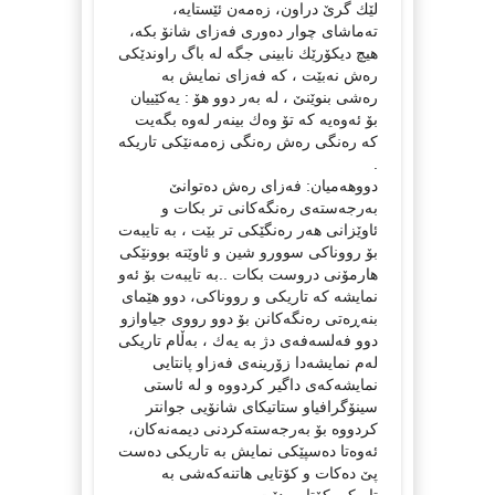
لێك گرێ‌ دراون، زه‌مه‌ن ئێستایه‌،
ته‌ماشای چوار ده‌وری فه‌زای شانۆ بكه‌،
هیچ دیكۆرێك نابینی جگه‌ له‌ باگ راوندێكی
ره‌ش نه‌بێت ، كه‌ فه‌زای نمایش به‌
ره‌شی بنوێنێ‌ ، له‌ به‌ر دوو هۆ : یه‌كێییان
بۆ ئه‌وه‌یه‌ كه‌ تۆ وه‌ك بینه‌ر له‌وه‌ بگه‌یت
كه‌ ره‌نگی ره‌ش ره‌نگی زه‌مه‌نێكی تاریكه‌
.
دووهه‌میان: فه‌زای ره‌ش ده‌توانێ‌
به‌رجه‌سته‌ی ره‌نگه‌كانی تر بكات و
ئاوێزانی هه‌ر ره‌نگێكی تر بێت ، به‌ تایبه‌ت
بۆ رووناكی سوورو شین و ئاوێته‌ بوونێكی
هارمۆنی دروست بكات ..به‌ تایبه‌ت بۆ ئه‌و
نمایشه‌ كه‌ تاریكی و رووناكی، دوو هێمای
بنه‌ڕه‌تی ره‌نگه‌كانن بۆ دوو رووی جیاوازو
دوو فه‌لسه‌فه‌ی دژ به‌ یه‌ك ، به‌ڵام تاریكی
له‌م نمایشه‌دا زۆرینه‌ی فه‌زاو پانتایی
نمایشه‌كه‌ی داگیر كردووه‌ و له‌ ئاستی
سینۆگرافیاو ستاتیكای شانۆیی جوانتر
كردووه‌ بۆ به‌رجه‌سته‌كردنی دیمه‌نه‌كان،
ئه‌وه‌تا ده‌سپێكی نمایش به‌ تاریكی ده‌ست
پێ‌ ده‌كات و كۆتایی هاتنه‌كه‌شی به‌
تاریكی كۆتایی دێت .