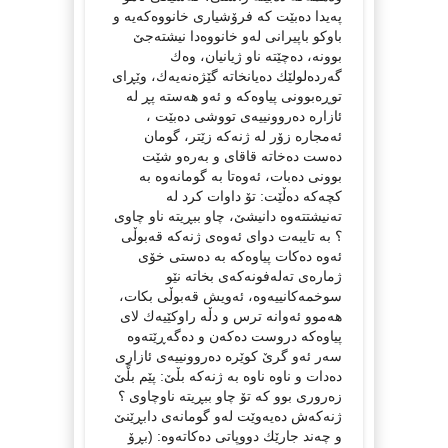
په‌یدا ده‌بێت كه‌ فرۆشیاری خانووه‌كه‌یه‌ و
باوكو باپیرانی له‌و خانووه‌دا نیشته‌جێ‌
بوونه‌، ده‌چێته‌ ناو ژیانیان، وه‌ك
گه‌رده‌لولێك ده‌یانخاته‌ گێژه‌نه‌یه‌ك، وێڕای
توڕه‌بوونی پیاوه‌كه‌ و ئه‌و هه‌سته‌ پڕ له‌
ئازاره‌ ده‌روونییه‌ی تووشی ده‌بێت ،
ئه‌مجاره‌ زۆر له‌ ژنه‌كه‌ زێتر، گومان
ده‌ست ده‌خاته‌ قاقای و به‌ره‌و شێت
بوونی ده‌بات، ئه‌وه‌تا به‌ گومانه‌وه‌ به‌
كچه‌كه‌ ده‌ڵێت: تۆ داوات كرد له‌
ته‌نیشتته‌وه‌ دانیشێ‌، چاو ببڕیته‌ ناو چاوی
؟ به‌ تایبه‌ت دوای ئه‌وه‌ی ژنه‌كه‌ قه‌بوڵی
ئه‌وه‌ ده‌كات پیاوه‌كه‌ به‌ ده‌ستی خۆی
ژماره‌ی ته‌له‌فونه‌كه‌ی بخاته‌ نێو
سوخمه‌كانییه‌وه‌، ئه‌ویش قه‌بوڵی بكات،
هه‌موو ئه‌وانه‌ ترس و دڵه‌ راوكێیه‌ك لای
پیاوه‌كه‌ دروست ده‌كه‌ن و ده‌گه‌ڕێته‌وه‌
سه‌ر ئه‌و گرێ‌ كوێره‌ ده‌روونییه‌ی ئازاری
ده‌دات و ناوه‌ ناوه‌ به‌ ژنه‌كه‌ بڵێ‌: پێم بڵًێ‌
زه‌روری بوو كه‌ تۆ چاو ببڕیته‌ ناوچاوی ؟
ژنه‌كه‌ش ده‌یه‌وێت له‌و گومانه‌ی دابڕێنێ‌
و چه‌ند جارێك دووپاتی ده‌كاته‌وه‌: (بڕۆ