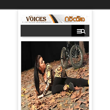
Ski
t
th
conten