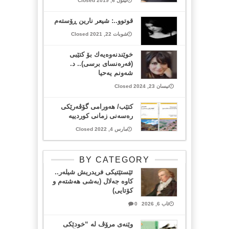
ئیلول 6, 2019 Closed
قوتوو..: شیعر نارین ڕۆستەم
شوبات 22, 2021 Closed
خوێندنه‌وه‌یه‌ك بۆ كتێبی
(فه‌ره‌نسای برسی).. د.
شەونم یەحیا
نیسان 23, 2024 Closed
کتێب/ هەورامی گۆڤەرێکی
رەسەنی زمانی کوردییە
مارس 4, 2022 Closed
BY CATEGORY
ئێستێتیکی فریدریش شیلەر..
کاوە جەلال (بەشی هەشتەم و
کۆتایی)
ئاب 6, 2026
0
وێنەی مرۆڤ لە “خودێکی