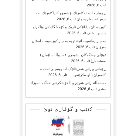
ئاب 6, 2026
ڕووبار خالید ئەكتەرێك بۆ هەموو كاراكتەرێك.. حه
یدەر عەبدولرەحمان
ئاب 6, 2026
کوردستان بیابانێکی تاریک و کۆمەڵگایەکی وێڵکراو..
یاسین لەتیف
ئاب 6, 2026
بە دیار زمانەوە دانیشتووم بە دیار کوردەوە.. داستان
بەرزان
ئاب 6, 2026
تونێڵی جەنگەکان.. شیعری عەبدوڵڵا سلێمان (
مەشخەڵ)
ئاب 6, 2026
ڕۆمانی بیرانی شەڕڤانێک لە نووسینی ئەحمەد
کامەران بڵاودەکرێتەوە …
ئاب 6, 2026
دەسەڵاتدارانی هەرێم و دڵخۆشکردنی خەڵک.. نەوزاد
بەندی
ئاب 6, 2026
کتێب و گۆڤاری نوێ