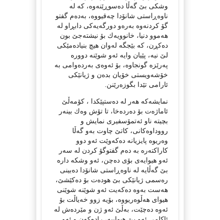
وشكی بێ‌ گه‌ڵا ده‌سوڕێنه‌وه‌، كه‌ له‌
ناوه‌ڕاستی شانۆدا چه‌قیووه‌، به‌ده‌م گفتو
گۆ كردنه‌وه‌ به‌ره‌و دورگه‌یه‌كی دابڕاو له‌
هه‌موو دنیا، خانوویه‌ك بۆ نیشته‌جێ‌ بون
ده‌كڕن، كه‌ بێجگه‌ له‌وان هیچ بنیاده‌مێكی
لێ‌ نیه‌، پێیان وایه‌ ئه‌و شوێنه‌ دووره‌
په‌رێزه‌ گونجاوه‌، بۆ ئه‌وه‌ی به‌رده‌وامی به‌
خۆشه‌ویستی خۆیان بده‌ن و ژیانێكی
ئارامی تێدا بگوزه‌رێنن.
نمایشه‌كه‌ هه‌ر له‌ ده‌ستپێكدا ، كۆمه‌ڵێ‌
ئاماژه‌ت بۆ ده‌رده‌خا، تا تۆش وه‌ك بینه‌ر
بچیته‌ ناو ئه‌تمۆسفیری نمایش و
رووداوه‌كانی، كاتێ‌ چاوت به‌و گه‌ڵا
وه‌ریوه‌ پایزیانه‌ ده‌كه‌وێت ئه‌و دوو
كاراكته‌ره‌ به‌ ده‌م گفتوگۆ كردن له‌ سه‌ر
ئه‌و هیوایه‌ی بۆی ده‌چن، ئه‌و وشكه‌ داره‌
بێ‌ گه‌ڵایه‌ له‌ ناوه‌ڕاستی شانۆدا ده‌بینی
ره‌سمی ژیانێكی بێ‌ هوده‌ت بۆ ده‌كێشێ‌،
هه‌ست به‌وه‌ ده‌كه‌یت ئه‌و شوێنه‌ شوێنی
هیوای هه‌ڵوه‌ریووه‌، بۆیه‌ زوو خه‌یاڵت بۆ
ئه‌وه‌ ده‌چێت، به‌ڵێ‌ ئه‌و ژن و مێرده‌ش له‌
ئاكامی ئه‌و بێ‌ هیواییه‌، راده‌كه‌ن و ئه‌و