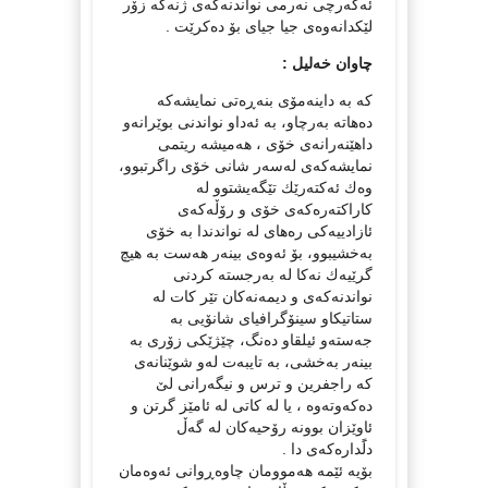
ئه‌گه‌رچی نه‌رمی نواندنه‌كه‌ی ژنه‌كه‌ زۆر
لێكدانه‌وه‌ی جیا جیای بۆ ده‌كرێت .
چاوان خه‌لیل :
كه‌ به‌ داینه‌مۆی بنه‌ڕه‌تی نمایشه‌كه‌
ده‌هاته‌ به‌رچاو، به‌ ئه‌داو نواندنی بوێرانه‌و
داهێنه‌رانه‌ی خۆی ، هه‌میشه‌ ریتمی
نمایشه‌كه‌ی له‌سه‌ر شانی خۆی راگرتبوو،
وه‌ك ئه‌كته‌رێك تێگه‌یشتوو له‌
كاراكته‌ره‌كه‌ی خۆی و رۆڵه‌كه‌ی
ئازادییه‌كی ره‌های له‌ نواندندا به‌ خۆی
به‌خشیبوو، بۆ ئه‌وه‌ی بینه‌ر هه‌ست به‌ هیچ
گرێیه‌ك نه‌كا له‌ به‌رجسته‌ كردنی
نواندنه‌كه‌ی و دیمه‌نه‌كان تێر كات له‌
ستاتیكاو سینۆگرافیای شانۆیی به‌
جه‌سته‌و ئیلقاو ده‌نگ، چێژێكی زۆری به‌
بینه‌ر به‌خشی، به‌ تایبه‌ت له‌و شوێنانه‌ی
كه‌ راجفرین و ترس و نیگه‌رانی لێ‌
ده‌كه‌وته‌وه‌ ، یا له‌ كاتی له‌ ئامێز گرتن و
ئاوێزان بوونه‌ رۆحیه‌كان له‌ گه‌ڵ
دلًَداره‌كه‌ی دا .
بۆیه‌ ئێمه‌ هه‌موومان چاوه‌ڕوانی ئه‌وه‌مان