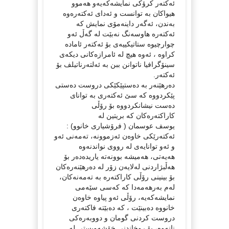
ئه‌كته‌ر كرۆكی نمایشه‌كه‌یه‌و هه‌موو
هیواكان به‌ توانست و ئه‌دای ئه‌كته‌ره‌وه‌
به‌ندن، ئه‌گه‌ر داینه‌مۆی نمایش كه‌
ئه‌كته‌ره‌ هاوسه‌نگ نه‌بێت له‌ گه‌ڵ ئه‌و
چوارچیوه‌ ستاتیكییه‌ی بۆ ئه‌كته‌ر ئاماده‌
كراوه‌ ، ئه‌وه‌ هیچ له‌ ئامرازه‌كانی دیكه‌ی
سینۆگرافیا ناتوانن ببن به‌ ئه‌لته‌رناتیلف بۆ
ئه‌كته‌ر.
ده‌رهێنه‌ر به‌ ده‌ستپێكێكی دروست ده‌ستی
پێكردووه‌ كه‌ سێ‌ ئه‌كته‌ری به‌ توانای
ده‌ست نیشانكردووه‌ بۆ رۆڵی
كاراكته‌ره‌كان كه‌ بریتین له‌
یوسف عوسمان ( فرۆشیاری خانوو) :
ئه‌كته‌رێكی خاوه‌ن ئه‌زموونه‌، ته‌مه‌نی ئه‌و
و ئه‌و توانایه‌ی له‌ رووی نواندنه‌وه‌
هه‌یه‌تی، هه‌میشه‌ بوونه‌ته‌ یاریده‌ده‌ر بۆ
هه‌ڵبژاردنی له‌لایه‌ن زۆر له‌ ده‌رهێنه‌ره‌كان
بۆ بینینی رۆڵی كاراكته‌ره‌ به‌ ته‌مه‌نه‌كان،
له‌م به‌رهه‌مه‌دا كه‌ كه‌سی سێه‌می
نمایشه‌كه‌یه‌، رۆڵی ئه‌و پیاوه‌ خاوه‌ن
خانووه‌ ده‌بینێت ، كه‌ ده‌بێته‌ فاكته‌ری
دروست كردنی گومان و دووبه‌ره‌كی
نانه‌وه‌، بۆ روخاندنی خۆشه‌ویستی له‌