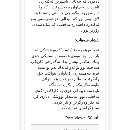
ده‌كرد، كه‌ خه‌ڵاتی باشترین ئه‌كته‌ری
ئافره‌ت به‌ چاوان ببه‌خشرێت ، كه‌ وا
ده‌رنه‌چوو، ئه‌گه‌رچی خه‌ڵاتی راسته‌قینه‌
لای بینه‌ر بوو كه‌ میدالی خۆشه‌ویستی به‌و
ئه‌كته‌ره‌ داهێنه‌ره‌ به‌خشی كه‌ شایه‌سته‌ی
زۆرتر بوو .
دلشاد شه‌هاب:
ئه‌و به‌رهه‌مه‌ بۆ (دلشاد)* ده‌رفه‌تێكی له‌
بار بوو، بۆ ئه‌وه‌ی هه‌موو توانستێكی خۆی
وه‌ك ئه‌كته‌ر نیشان بدا، ئه‌گه‌رچی كارێكی
سه‌خت بوو بۆ ئه‌و له‌ته‌ك ئه‌و توانسته‌
فره‌ جه‌مسه‌ره‌ی (چاوان) بتوانێت خۆی
رابگرێت، به‌ڵام ئه‌و نه‌ك هه‌ر توانی
هاوسه‌نگییه‌كه‌ رابگرێت، به‌ڵكو
تایبه‌تمه‌ندییه‌كی خۆی به‌ كاراكته‌ره‌كه‌ی
به‌خشی بوو، به‌شدار بوونێكی دیاری كرد،
له‌ چێژ وه‌رگرتن و تێر كردنی
سینۆگرافیای نمایشه‌كه‌ .
Post Views:
50