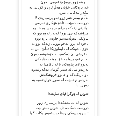
بابچینه‌ ژووره‌وه‌) بۆ ئه‌وه‌ی له‌وێ‌
غه‌ریزه‌كانی خۆیان هه‌ڵڕیّژن و كۆتایی به‌
نیگه‌رانیه‌كانیان بێنن.
به‌ڵام بینه‌ر هه‌ر زوو ئه‌و پرسیاره‌ی لا
دروست ده‌بێت، ئاخۆ هۆكاری نه‌رمی
نواندنی ژنه‌كه‌ به‌رامبه‌ر به‌ پیاوه‌ خانوو
فرۆشه‌كه‌ چی بوو؟ له‌به‌ر ئه‌وه‌ بوو كه‌
پیاوێكی ده‌وڵه‌مه‌ندو خاوه‌ن پاره‌ بوو؟
یاخود له‌ بڕوا به‌خۆ بوونی ژنه‌كه‌ بوو به‌
خۆی، چونكه‌ له‌ دایه‌لۆژێكا ده‌ڵێ‌: من نه‌
نه‌فره‌تی لێ‌ ده‌كه‌م، نه‌ خۆشیشم ده‌وێ‌،
به‌ڵام ئه‌و بڕوا به‌ خۆ بوونه‌ به‌هایه‌كی
نه‌بوو لای پیاوه‌كه‌، تا له‌ ئاكامدا به‌
به‌رده‌وامی له‌ سه‌ر گومان ده‌گه‌ڕێنه‌وه‌
ناو تاریكیه‌كه‌ و خانوو فرۆشكه‌ش
به‌رده‌وام ده‌بێت له‌ سوڕ خواردنه‌وه‌ به‌
ده‌وریاندا .
شوێن له‌جوگرافیای نمایشدا
شوێن له‌ نمایشه‌كه‌دا پرسیاری زۆر
دروست ده‌كات، ئایا شوێن ده‌توانێت
ئاسووده‌ییه‌كی ره‌ها ده‌سته‌به‌ر بكات ؟ یا