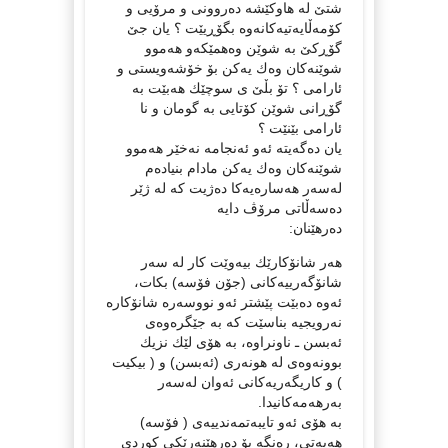
شتێ‌ له‌ هاوكێشه‌ ده‌روونی و مرۆیی و
كۆمه‌ڵایه‌تیه‌كانه‌وه‌ بگۆڕیێت ؟ یان جێ‌
گۆڕكێ‌ به‌ شوێن وه‌همێكه‌و هه‌موو
شوێنه‌كان وه‌ك یه‌كن بۆ خۆشه‌ویستی و
ئارامی ؟ تۆ بڵێ‌ ی سوچێك هه‌بێت به‌
گۆڕانی شوێن كۆتایی به‌ گومان و نا
ئارامی بێنێت ؟
یان ده‌گه‌یته‌ ئه‌و ئه‌نجامه‌ نه‌خێر هه‌موو
شوێنه‌كان وه‌ك یه‌كن مادام بنیاده‌م
له‌سه‌ر هه‌ساره‌یه‌كا ده‌ژیت كه‌ له‌ ژێر
ده‌سه‌ڵاتی مرۆڤ دایه‌
ده‌رهێنان:
هه‌ر شانۆكارێك بیه‌وێت كار له‌ سه‌ر
شانۆگه‌رییه‌كانی (جۆن فۆسه‌) بكات،
ئه‌وه‌ ده‌بێت پێشتر ئه‌و نووسه‌ره‌ شانۆكاره‌
نه‌رویجیه‌ بناسێت كه‌ به‌ جێگره‌وه‌ی
ئه‌بسن ـ ناونراوه‌، به‌ هۆی لێك نزیك
بوونه‌وه‌ی له‌ هونه‌ری (ئه‌بسن) و ( بیكیت
) و كاریگه‌ریه‌كانی ئه‌وان له‌سه‌ر
به‌رهه‌مه‌كانیدا.
به‌ هۆی ئه‌و تایبه‌تمه‌ندییه‌ی ( فۆسه‌)
هه‌یه‌تی، ره‌نگه‌ بۆ ده‌رهێنه‌رێكی كوردی