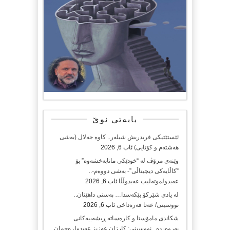
بابەتی نوێ
ئێستێتیکی فریدریش شیلەر.. کاوە جەلال (بەشی
هەشتەم و کۆتایی)
ئاب 6, 2026
وێنەی مرۆڤ لە “خودێکی مانابەخشەوە” بۆ
“کاڵایەکی دیجیتاڵی”- بەشی دووەم-..
عەبدولموتەلیب عەبدوڵڵا
ئاب 6, 2026
لە یادی شێرکۆ بێکەسدا… پەسنی داهێنان..
نووسینی/ عەتا قەرەداخی
ئاب 6, 2026
شکاندی مامۆستا و کارەساتە ڕیشەییەکانی
پەروەردە.. نووسینی: کارزان عەزیز عەبدولرەحمان