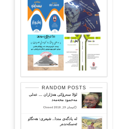
RANDOM POSTS
لۆلا سەرۆكی هەژاران … عەلی
مەحمود محەمەد
نیسان 19, 2018 Closed
لە یادگەی مندا.. شیعری: هەنگاو
ئەسکەندەر