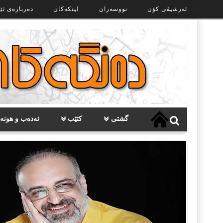
Ski
ئەرشیڤی کۆن
نووسەران
لینکەکان
دەربارەی ئێ
t
th
conten
گشتی
کتێب
ئەدەب و هونە