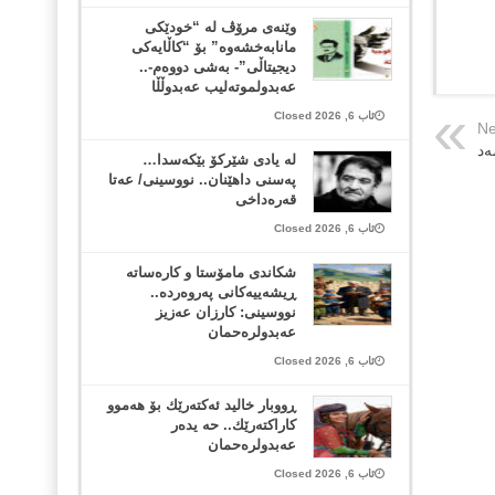
وێنەی مرۆڤ لە “خودێکی
مانابەخشەوە” بۆ “کاڵایەکی
دیجیتاڵی”- بەشی دووەم-..
عەبدولموتەلیب عەبدوڵڵا
ئاب 6, 2026 Closed
Ne
‌د
لە یادی شێرکۆ بێکەسدا…
پەسنی داهێنان.. نووسینی/ عەتا
قەرەداخی
ئاب 6, 2026 Closed
شکاندی مامۆستا و کارەساتە
ڕیشەییەکانی پەروەردە..
نووسینی: کارزان عەزیز
عەبدولرەحمان
ئاب 6, 2026 Closed
ڕووبار خالید ئەكتەرێك بۆ هەموو
كاراكتەرێك.. حه یدەر
عەبدولرەحمان
ئاب 6, 2026 Closed