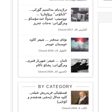
تراژیدیای مه‌کسیم گۆرکی…
“ئایکۆنی” پرۆلیتاریا …
نووسینی: عبدوڵا حبه‌-مۆسکۆ …
وەرگێڕانی: نەجات عەزیز
مارس 28, 2017 Closed
نۆتای سەفەر … شیعر /کاوە
عوسمان عومەر
ئیلول 15, 2020 Closed
ئامان … شیعر: شهریار قنبری..
وەرگێڕانی: پشکۆ ناکام
تەموز 19, 2020 Closed
BY CATEGORY
ئێستێتیکی فریدریش شیلەر..
کاوە جەلال (بەشی هەشتەم و
کۆتایی)
ئاب 6, 2026 Closed