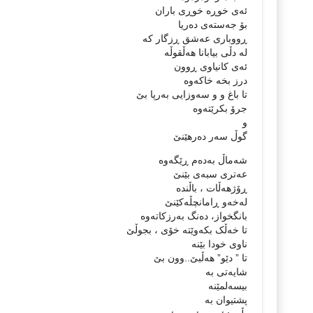
ئەی خوڕە خوڕی باران
بۆ جەستەی دەریا
ڕووباری عەشق ڕزگار کە
لە دڵی بیابانا هەڵقوڵە
ئەی کانیاوی ڕوون
درز بخە خاکەوە
تا باغ و و سەوزایی بەرپا بێ
جرۆ بکرێتەوە
و
گوڵ سەر دەرهێنێ
شەماڵ بەدەم ڕێگەوە
عەتری سبەی بێنێ
ڕۆژهەڵات ، باڵندە
لەخەو ڕامانچڵەکێنێ
بانگخواز، دەنگ بەرزکاتەوە
تا خەڵک بکەوێتە خۆی ، بجوڵێ
ناوی خودا بێنە
تا ” دێو” هەڵبێ..وون بێ
شایەتی بە
بیسەلمێنە
پشتیوان بە