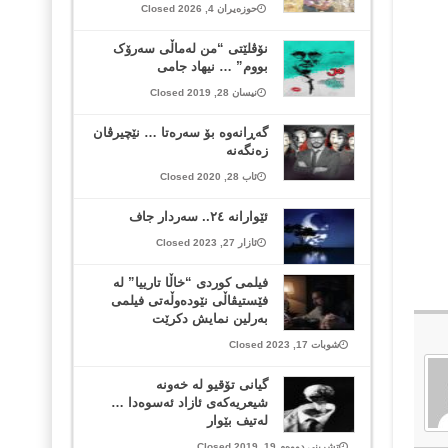
حوزەیران 4, 2026 Closed
نۆڤلێتی “من لەماڵی سەرۆک
بووم” … نیهاد جامی
نیسان 28, 2019 Closed
گه‌ڕانه‌وه‌ بۆ سه‌ره‌تا … نێچیرڤان
زه‌نگه‌نه
ئاب 28, 2020 Closed
ئێوارانە ٢٤.. سەردار جاف
ئازار 27, 2023 Closed
فیلمی کوردی “خاڵا تارییا” لە
فێستیڤاڵی نێودەوڵەتی فیلمی
بەرلین نمایش دکرێت
شوبات 17, 2023 Closed
گیانی تۆقیو له‌ خه‌ونه‌
شیعریه‌که‌ی ئازاد ئه‌سوه‌دا …
له‌تیف بێوار
تشرینی دووەم 19, 2019 Closed