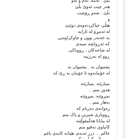
بڵێ : ئەمە..ئەم و ئەو
هەر چیت ئەوێ بڵێ
بڵێ : شەو ڕۆشت
و
هێڵی جیاکردنەوەی دوێنێ
لە ئەمڕۆ لە ئارایە
بە خەبەر بوون و چاوکراوەیی
كە ئەڕوانێتە سبەی
لە شاخەکان ، ڕووناکی
ڕوو لە بەرزییە
پشتیوان بە…پشتیوان بە
لە خۆمانەوە تا خۆمان بە ڕێ کە
بمبارێنە..بمبارێنە
هەور منم…
بمڕوێنە..بمڕوێنە
بەهار منم…
رەوانەی دەریام کە
ڕووباری شیرین و پاک منم
لە بیابانا هەڵمقوڵێنە
كانیاوی تەقیو منم
خاکم … درز ئەبەم..هێنانە کایەی باغم