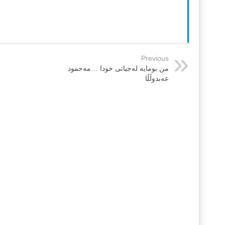
Previous
من بومایە لەجیاتی خودا …مەحمود
عەبدوڵڵا