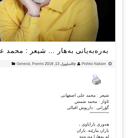
بەرەبەیانی بەهار … شیعر : محمد ع
Pishko Nakam
by
ئەیلوول 13, 2019
Poems
,
General
شیعر : محمد علی اصفهانی
ئاواز : محمد شمس
گۆرانی : داریوش اقبالی
“”””””””””””’
هەوری باراناوی ،
باران ببارێنە..باران
لە بەهارا وەرەوە