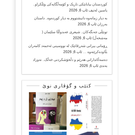
کوردستان بیابانێکی تاریک و کۆمەڵگایەکی وێڵکراو..
یاسین لەتیف
ئاب 6, 2026
بە دیار زمانەوە دانیشتووم بە دیار کوردەوە.. داستان
بەرزان
ئاب 6, 2026
تونێڵی جەنگەکان.. شیعری عەبدوڵڵا سلێمان (
مەشخەڵ)
ئاب 6, 2026
ڕۆمانی بیرانی شەڕڤانێک لە نووسینی ئەحمەد کامەران
بڵاودەکرێتەوە …
ئاب 6, 2026
دەسەڵاتدارانی هەرێم و دڵخۆشکردنی خەڵک.. نەوزاد
بەندی
ئاب 6, 2026
کتێب و گۆڤاری نوێ