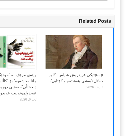
Related Posts
ئێستێتیکی فریدریش شیلەر.. کاوە
وێنەی مرۆڤ لە “خودێ
جەلال (بەشی هەشتەم و کۆتایی)
مانابەخشەوە” بۆ “کاڵا
دیجیتاڵی”- بەشی دووەم
ئاب 6, 2026
عەبدولموتەلیب عەبدوڵڵ
ئاب 6, 2026