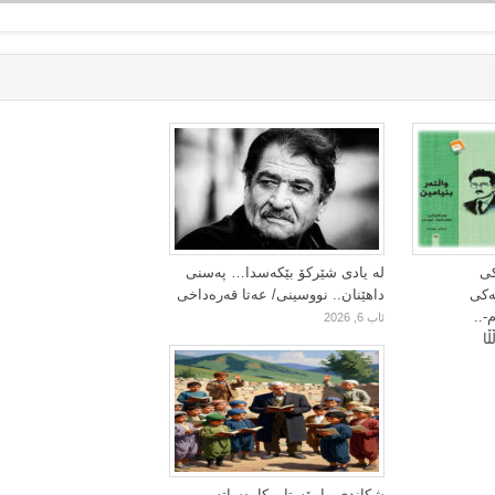
کی
لە یادی شێرکۆ بێکەسدا… پەسنی
یەکی
داهێنان.. نووسینی/ عەتا قەرەداخی
-..
ئاب 6, 2026
ا
شکاندی مامۆستا و کارەساتە