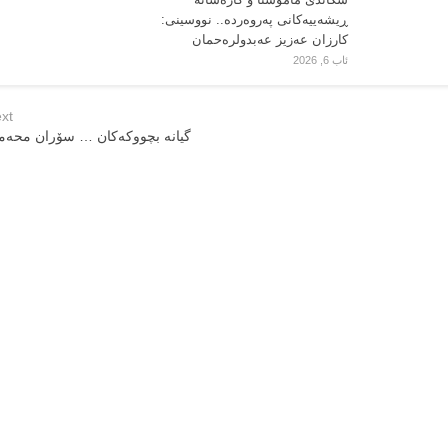
ڕیشەییەکانی پەروەردە.. نووسینی:
کارزان عەزیز عەبدولرەحمان
ئاب 6, 2026
xt
گیانه‌ بچووکه‌کان … سۆران محه‌مه