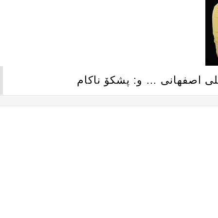
لی اصفهانی … و: پشکۆ ناکام