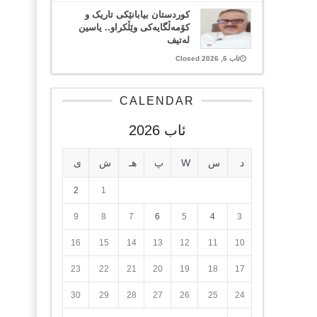
کوردستان بیابانێکی تاریک و
کۆمەڵگایەکی وێڵکراو.. یاسین
لەتیف
ئاب 6, 2026 Closed
CALENDAR
ئاب 2026
د
س
W
پ
هـ
ش
ی
2
1
9
8
7
6
5
4
3
16
15
14
13
12
11
10
23
22
21
20
19
18
17
30
29
28
27
26
25
24