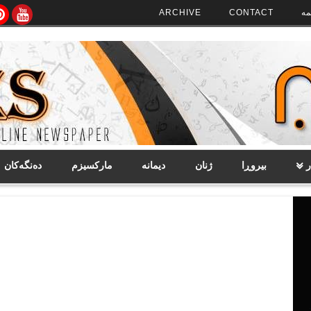
مە
CONTACT
ARCHIVE
ر
بیروڕا
ژنان
دیمانە
مارکسیزم
دەنگەکان