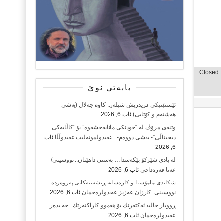
Closed
بابەتی نوێ
ئێستێتیکی فریدریش شیلەر.. کاوە جەلال (بەشی
هەشتەم و کۆتایی)
ئاب 6, 2026
وێنەی مرۆڤ لە “خودێکی مانابەخشەوە” بۆ “کاڵایەکی
دیجیتاڵی”- بەشی دووەم-.. عەبدولموتەلیب عەبدوڵڵا
ئاب
6, 2026
لە یادی شێرکۆ بێکەسدا… پەسنی داهێنان.. نووسینی/
عەتا قەرەداخی
ئاب 6, 2026
شکاندی مامۆستا و کارەساتە ڕیشەییەکانی پەروەردە..
نووسینی: کارزان عەزیز عەبدولرەحمان
ئاب 6, 2026
ڕووبار خالید ئەكتەرێك بۆ هەموو كاراكتەرێك.. حه یدەر
عەبدولرەحمان
ئاب 6, 2026