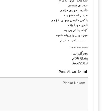
شەماڵم..گوڵ ئەگرم
عەتری سبەیم
باڵندە : خودی خۆمم
فڕین لە منەوەیە
پاکیی خاوەن بوونی خۆمم
ناوی خودا بێنە
كۆڵە پشتم پێ یە
وورەی ڕێ بڕینم هەیە
……….ئەیسەلمێنم
“””””””””””””’
وەرگێڕانی:
پشکۆ ناکام
Sept/2019
Post Views:
64
Pishko Nakam