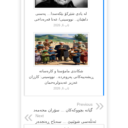
لە یادی شێرکۆ بێکەسدا… پەسنی
داهێنان.. نووسینی/ عەتا قەرەداخی
ئاب 6, 2026
شکاندی مامۆستا و کارەساتە
ڕیشەییەکانی پەروەردە.. نووسینی: کارزان
عەزیز عەبدولرەحمان
ئاب 6, 2026
Previous
گیانه‌ بچووکه‌کان … سۆران محه‌مه‌د
Next
ئه‌تڵه‌سی شوێنپێ … سه‌باح ڕه‌نجده‌ر