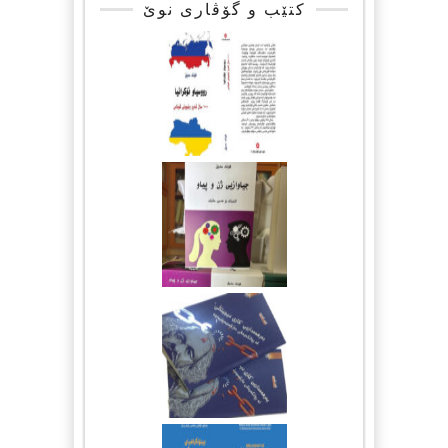
کتێب و گۆڤاری نوێ