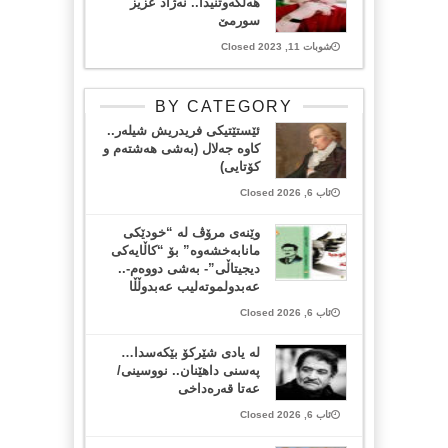
هه‌ڵكه‌وتنیدا.. نه‌ژاد عزیز
سورمێ
شوبات 11, 2023 Closed
BY CATEGORY
ئێستێتیکی فریدریش شیلەر..
کاوە جەلال (بەشی هەشتەم و
کۆتایی)
ئاب 6, 2026 Closed
وێنەی مرۆڤ لە “خودێکی
مانابەخشەوە” بۆ “کاڵایەکی
دیجیتاڵی”- بەشی دووەم-..
عەبدولموتەلیب عەبدوڵڵا
ئاب 6, 2026 Closed
لە یادی شێرکۆ بێکەسدا…
پەسنی داهێنان.. نووسینی/
عەتا قەرەداخی
ئاب 6, 2026 Closed