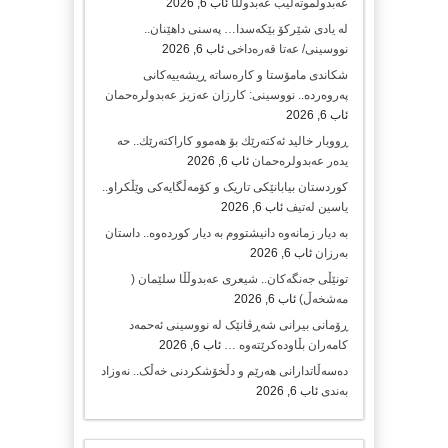
عەبدولموتەلیب عەبدوڵڵا
ئاب 6, 2026
لە یادی شێرکۆ بێکەسدا… پەسنی داهێنان..
نووسینی/ عەتا قەرەداخی
ئاب 6, 2026
شکاندی مامۆستا و کارەساتە ڕیشەییەکانی
پەروەردە.. نووسینی: کارزان عەزیز عەبدولرەحمان
ئاب 6, 2026
ڕووبار خالید ئەكتەرێك بۆ هەموو كاراكتەرێك.. حه
یدەر عەبدولرەحمان
ئاب 6, 2026
کوردستان بیابانێکی تاریک و کۆمەڵگایەکی وێڵکراو..
یاسین لەتیف
ئاب 6, 2026
بە دیار زمانەوە دانیشتووم بە دیار کوردەوە.. داستان
بەرزان
ئاب 6, 2026
تونێڵی جەنگەکان.. شیعری عەبدوڵڵا سلێمان (
مەشخەڵ)
ئاب 6, 2026
ڕۆمانی بیرانی شەڕڤانێک لە نووسینی ئەحمەد
کامەران بڵاودەکرێتەوە …
ئاب 6, 2026
دەسەڵاتدارانی هەرێم و دڵخۆشکردنی خەڵک.. نەوزاد
بەندی
ئاب 6, 2026