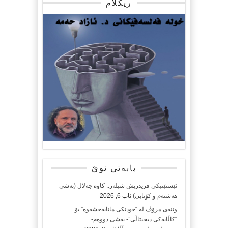
ریکلام
بابەتی نوێ
ئێستێتیکی فریدریش شیلەر.. کاوە جەلال (بەشی
هەشتەم و کۆتایی)
ئاب 6, 2026
وێنەی مرۆڤ لە “خودێکی مانابەخشەوە” بۆ
“کاڵایەکی دیجیتاڵی”- بەشی دووەم-..