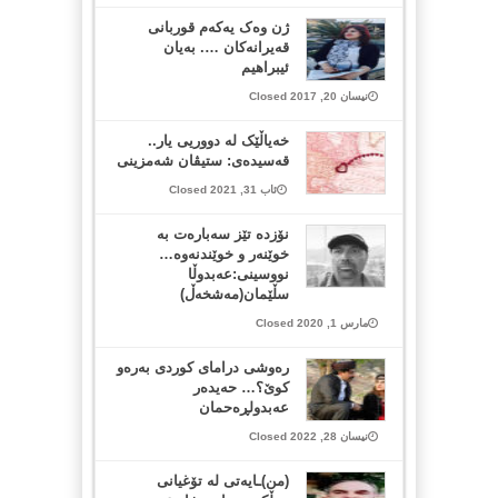
ژن وەک یەکەم قوربانی
قەیرانەکان …. بەیان
ئیبراهیم
نیسان 20, 2017 Closed
خەیاڵێک لە دووریی یار..
قەسیدەی: ستیڤان شەمزینی
ئاب 31, 2021 Closed
نۆزدە تێز سەبارەت بە
خوێنەر و خوێندنەوە…
نووسینی:عەبدوڵا
سڵێمان(مەشخەڵ)
مارس 1, 2020 Closed
ره‌وشی درامای كوردی به‌ره‌و
كوێ‌؟… حه‌یده‌ر
عه‌بدولڕه‌حمان
نیسان 28, 2022 Closed
(من)ـایه‌تی له‌ تۆغیانی