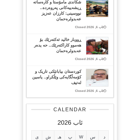
شکاندی مامۆستا و کارەساتە
ڕیشەییەکانی پەروەردە..
نووسینی: کارزان عەزیز
عەبدولرەحمان
ئاب 6, 2026 Closed
ڕووبار خالید ئەكتەرێك بۆ
هەموو كاراكتەرێك.. حه یدەر
عەبدولرەحمان
ئاب 6, 2026 Closed
کوردستان بیابانێکی تاریک و
کۆمەڵگایەکی وێڵکراو.. یاسین
لەتیف
ئاب 6, 2026 Closed
CALENDAR
ئاب 2026
د
س
W
پ
هـ
ش
ی