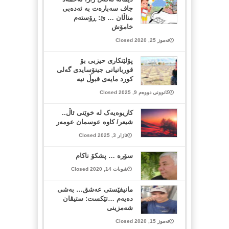
جاف سەبارەت بە ئەدەبی
مناڵان … ئ: ڕۆستەم
خامۆش
تەموز 25, 2020 Closed
پۆلێنکاری حیزبی بۆ
قوربانیانی جینۆسایدی گەلی
کورد مایەی قبوڵ نیە
کانوونی دووەم 9, 2025 Closed
کازیوەیەک لە خوێنی ئاڵ..
شیعر/ کاوە عوسمان عومەر
ئازار 3, 2025 Closed
سۆرە … پشکۆ ناکام
شوبات 14, 2020 Closed
مانیفێستی عەشق… بەشی
دەیەم …تێکست: ستیڤان
شەمزینی
تەموز 15, 2020 Closed