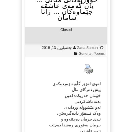
یان گەمەی عاشقە
جێماوەکان … زانا
سامان
Closed
Zana Saman
by
ئەیلوول 13, 2019
General
,
Poems
لەوێ لەژێر گڵۆپە زەردەکەی
پێش دەرگای ماڵ
خۆمان خەریکدەکەین
بەتەماشاکردنی
ئەو مێشوولە وردانەی
وەک فسفۆر دادەگیرسێن،
ئیدی بیرمان دەچێتەوە و
بیرمان بەقوڕی ڕەشدا دەچێت
ئێمە عاشقی …