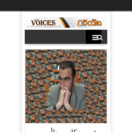
Ski
t
th
conten
خوورپەکانی مناڵی …