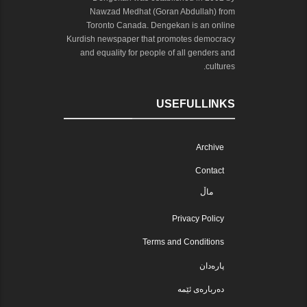
Nawzad Medhat (Goran Abdullah) from
Toronto Canada. Dengekan is an online
Kurdish newspaper that promotes democracy
and equality for people of all genders and
cultures.
USEFULLINKS
Archive
Contact
ماڵ
Privacy Policy
Terms and Conditions
پارەدان
دەربارەی ئێمە