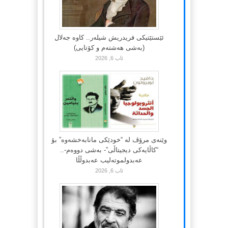
ئێستێتیکی فریدریش شیلەر.. کاوە جەلال
(بەشی هەشتەم و کۆتایی)
ئاب 6, 2026
وێنەی مرۆڤ لە “خودێکی مانابەخشەوە” بۆ
“کاڵایەکی دیجیتاڵی”- بەشی دووەم-..
عەبدولموتەلیب عەبدوڵڵا
ئاب 6, 2026