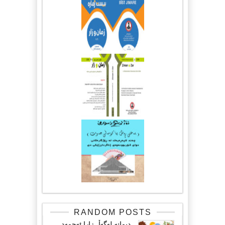
RANDOM POSTS
دیمانە لەگەڵ زارا ئەحمەد