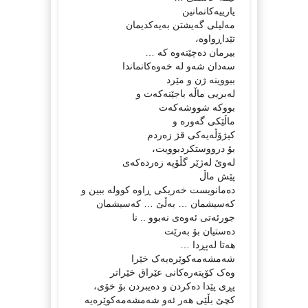
یارییەکانمانین
مەلیلی گەیشتن بەیەکدیمان
تێداڕواوە،
بیرمان دەچێتەوە کە …
سەدان شەو لە خەوەکانماندا
ببووینە ژن و مێرد
لەبریی ماڵە باجێنەکەت و
بووکە شووشەکەت
ماڵێکی گەورە و
کیژۆڵەیەکی قژ زەردم
بۆ درووستکردبوویت،
لەوێ لەژێر گڵۆپە زەردەکەی
پێش ماڵ
دەمانویست خەریکی ڕاوە کوولە ببین و
کەسیشمان … بەڵێ … کەسیشمان
جورئەتی ئەوەی نەبوو .. نا
دەستیان بۆ بەرێت
هەتا لەپڕدا …
شەمشەمەکوێرەیەک خێرا
وەک کۆپتەرەکانی عێراق خێراتر
پڕی پێدا دەکردن و دەیبردن بۆ خۆی،
کچێ بڵێی هەر ئەو شەمشەمەکوێرەیە