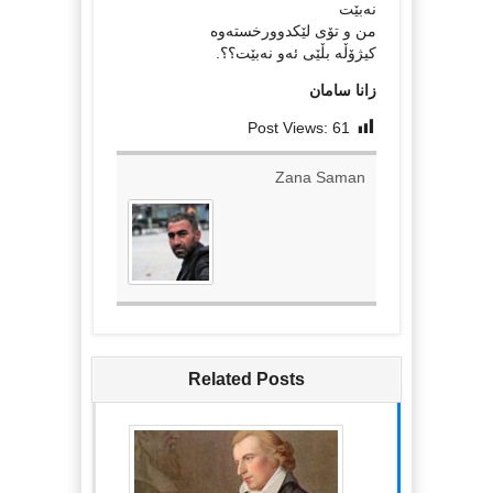
نەبێت
من و تۆی لێکدوورخستەوە
کیژۆڵە بڵێی ئەو نەبێت؟؟.
زانا سامان
Post Views:
61
Zana Saman
Related Posts