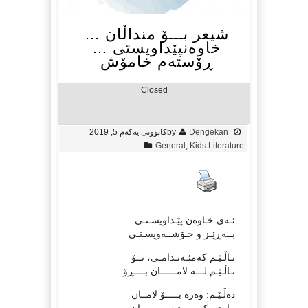
شیعر بـــۆ منداڵان …
خاوەنپێداویستی …
ڕۆستەم خامۆش
Closed
Dengekan
by
کانوونی یەکەم 5, 2019
General
,
Kids Literature
ئـەی خـاوەن پێـداويسـتـی
بــەڕێـز و خـۆشــەويسـتـی
نـاڵـێـم كەمئـەنـدامـی، تــۆ
نـاڵـێـم لـــە لامــــــان بــــڕۆ
دەڵـێـم: وەرە بـــــۆ لامــان
يـاری بكەيـن هـەمـوومــان