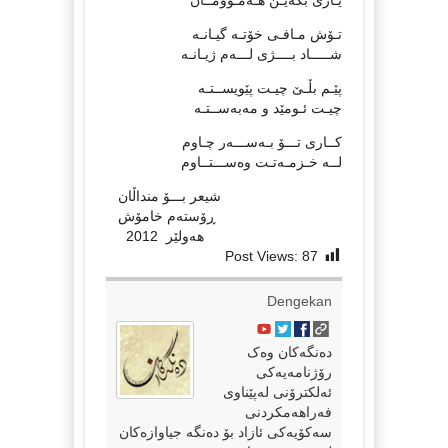
تـۆش مـافـی خۆتـە گيـانـە
شـــــاد بــــژی لـــەم ژيـانـە
پێـم بڵـێ چيـت پێويســتـە
چيـت ئـومێد و مەبەســتـە
كــاری تـــۆ بـەســـەر چـاوم
لــە خـزمـەتـت وەســـتــاوم
   شیعر بـــۆ منداڵان

   ڕۆستەم خامۆش 

     هەولێر  2012
Post Views:
87
Dengekan
دەنگەکان وەک
رۆژنامەیەکی
ئەلکترۆنی لەپێناوی
فەراهەمکردنی
سەکۆیەکی ئازاد بۆ دەنگە جیاوازەکان