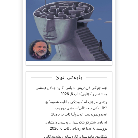
بابەتی نوێ
ئێستێتیکی فریدریش شیلەر.. کاوە جەلال (بەشی
هەشتەم و کۆتایی)
ئاب 6, 2026
وێنەی مرۆڤ لە “خودێکی مانابەخشەوە” بۆ
“کاڵایەکی دیجیتاڵی”- بەشی دووەم-..
عەبدولموتەلیب عەبدوڵڵا
ئاب 6, 2026
لە یادی شێرکۆ بێکەسدا… پەسنی داهێنان..
نووسینی/ عەتا قەرەداخی
ئاب 6, 2026
شکاندی مامۆستا و کارەساتە ڕیشەییەکانی