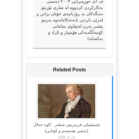
لە ١ی حوزەیرانی ٢٠٠٢ دەستی
بەکارکردن کردووە لە شاری تۆرنتۆ.
دەنگەکان بە رۆژنامەی خۆتان بزانن و
لەرێی ناردنی بابەتەکانتانەوە بەرەو
پێشی بەرن لەپێناوی بنیاتنانی
کۆمەڵگەیەکی هۆشیار و ئازاد و
یەکساندا.
Related Posts
ئێستێتیکی فریدریش شیلەر.. کاوە جەلال
(بەشی هەشتەم و کۆتایی)
ئاب 6, 2026