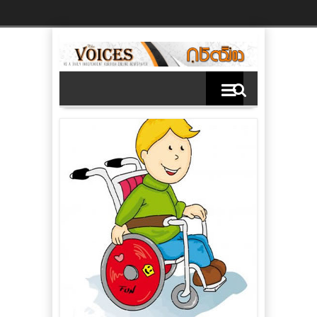
Ski
t
th
conten