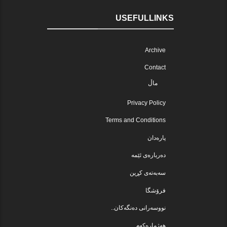
USEFULLINKS
Archive
Contact
ماڵ
Privacy Policy
Terms and Conditions
پارەدان
دەربارەی ئێمە
سەبەتەی کڕین
فرۆشگا
نووسەرانی دەنگەکان..
هەژمارەکەم