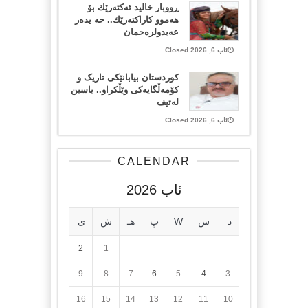
ڕووبار خالید ئەكتەرێك بۆ
هەموو كاراكتەرێك.. حه یدەر
عەبدولرەحمان
ئاب 6, 2026 Closed
کوردستان بیابانێکی تاریک و
کۆمەڵگایەکی وێڵکراو.. یاسین
لەتیف
ئاب 6, 2026 Closed
CALENDAR
ئاب 2026
د
س
W
پ
هـ
ش
ی
2
1
9
8
7
6
5
4
3
16
15
14
13
12
11
10