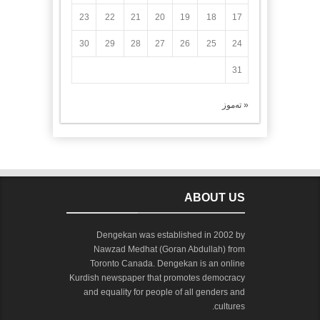
23
22
21
20
19
18
17
30
29
28
27
26
25
24
31
« تەموز
ABOUT US
Dengekan was established in 2002 by
Nawzad Medhat (Goran Abdullah) from
Toronto Canada. Dengekan is an online
Kurdish newspaper that promotes democracy
and equality for people of all genders and
cultures.