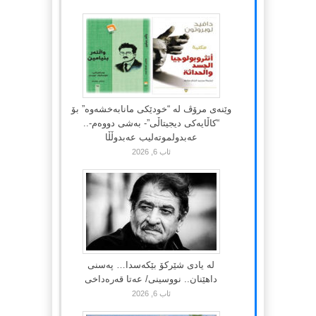
وێنەی مرۆڤ لە “خودێکی مانابەخشەوە” بۆ
“کاڵایەکی دیجیتاڵی”- بەشی دووەم-..
عەبدولموتەلیب عەبدوڵڵا
ئاب 6, 2026
لە یادی شێرکۆ بێکەسدا… پەسنی
داهێنان.. نووسینی/ عەتا قەرەداخی
ئاب 6, 2026