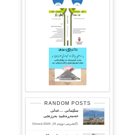
RANDOM POSTS
سلێمانی …عەلی
حەمەڕەشید بەرزنجی
تشرینی دووەم 15, 2020 Closed