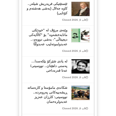
ئێستێتیکی فریدریش شیلەر..
کاوە جەلال (بەشی هەشتەم و
کۆتایی)
ئاب 6, 2026 Closed
وێنەی مرۆڤ لە “خودێکی
مانابەخشەوە” بۆ “کاڵایەکی
دیجیتاڵی”- بەشی دووەم-..
عەبدولموتەلیب عەبدوڵڵا
ئاب 6, 2026 Closed
لە یادی شێرکۆ بێکەسدا…
پەسنی داهێنان.. نووسینی/
عەتا قەرەداخی
ئاب 6, 2026 Closed
شکاندی مامۆستا و کارەساتە
ڕیشەییەکانی پەروەردە..
نووسینی: کارزان عەزیز
عەبدولرەحمان
ئاب 6, 2026 Closed