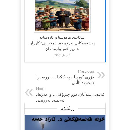
شکاندی مامۆستا و کارەساتە
ڕیشەییەکانی پەروەردە.. نووسینی: کارزان
عەزیز عەبدولرەحمان
ئاب 6, 2026
Previous
دۆزی کورد لە پەیڤێکدا … نووسەر:
ئەحمەد ئاڵتان
Next
ئەدەبی منداڵان: دوو چیرۆک … و: فەرهاد
ئەحمەد بەرزنجی
ریکلام