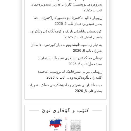
پەروەردە.. نووسینی: کارزان عەزیز عەبدولرەحمان
ئاب 6, 2026
ڕووبار خالید ئەكتەرێك بۆ هەموو كاراكتەرێك.. حه
یدەر عەبدولرەحمان
ئاب 6, 2026
کوردستان بیابانێکی تاریک و کۆمەڵگایەکی وێڵکراو..
یاسین لەتیف
ئاب 6, 2026
بە دیار زمانەوە دانیشتووم بە دیار کوردەوە.. داستان
بەرزان
ئاب 6, 2026
تونێڵی جەنگەکان.. شیعری عەبدوڵڵا سلێمان (
مەشخەڵ)
ئاب 6, 2026
ڕۆمانی بیرانی شەڕڤانێک لە نووسینی ئەحمەد
کامەران بڵاودەکرێتەوە …
ئاب 6, 2026
دەسەڵاتدارانی هەرێم و دڵخۆشکردنی خەڵک.. نەوزاد
بەندی
ئاب 6, 2026
کتێب و گۆڤاری نوێ