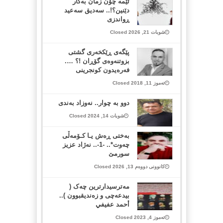
ئێمە چۆن زمان بەكار
دێنین؟!.. سەدیق سەعید
ڕواندزی
شوبات 21, 2026 Closed
پێگەی ڕێکخەری گشتی
بزوتنەوەی گۆڕان !؟ ….
فەرەیدون کونجرینی
تەموز 11, 2018 Closed
دوو بە چوار.. نەوزاد بەندی
شوبات 14, 2024 Closed
به‌ختی ڕه‌ش یـا كـۆمه‌ڵی
چه‌وت*.. -1-.. نه‌ژاد عزیز
سورمێ
کانوونی دووەم 13, 2026 Closed
مەترسیدارترین چەک (
بیدعەچی و زەندیقبوون )..
أحمد عفیفي
تەموز 4, 2023 Closed