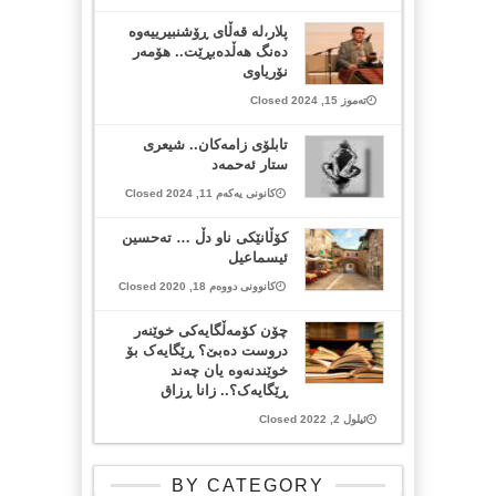
پلار،لە قەڵای ڕۆشنبیرییەوە
دەنگ هەڵدەبڕێت.. هۆمەر
نۆریاوی
تەموز 15, 2024 Closed
تابلۆی زامه‌كان.. شیعری
ستار ئه‌حمه‌د
کانونی یەکەم 11, 2024 Closed
کۆڵانێکی ناو دڵ … تەحسین
ئیسماعیل
کانوونی دووەم 18, 2020 Closed
چۆن کۆمەڵگایەکی خوێنەر
دروست دەبێ؟ ڕێگایەک بۆ
خوێندنەوە یان چەند
ڕێگایەک؟.. زانا ڕزاق
ئیلول 2, 2022 Closed
BY CATEGORY