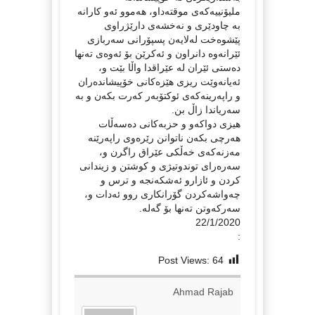
ملیۆنییه‌كه‌ی موقته‌داو، هه‌موو ئه‌و كارانه‌
به‌ چاودێری و نه‌خشه‌ی دارێژراوی
پێشوه‌خت له‌لایه‌ن پسپۆرانی سه‌ربازی
ئێرانه‌وه‌ دانراون و ئه‌كرێن بۆ ئه‌وه‌ی ته‌نها
ده‌ستی ئێران له‌ عێراقدا واڵا بێت و،
ئه‌یانه‌وێت ریزی هێزه‌كانی خۆپیشانده‌ران
و راپه‌رینه‌كه‌ی ئوكتۆبه‌ر كه‌رت بكه‌ن و به‌
سه‌ریاندا زاڵ بن.‌
هیزی دواكه‌و و حزبه‌كانی ده‌سه‌ڵات
هه‌رچی بكه‌ن ناتوانن رێره‌وی راپه‌رێنه‌
مه‌زنه‌كه‌ی خه‌ڵكی عێراق راگرن و،
سه‌ره‌رای توندوتیژی و كوشتن و زیندانی
كردن و ئازارو ئه‌شكه‌نجه‌ و ترس و
چه‌واشه‌كردن گۆرانكاری روو ئه‌دات و،
سه‌ركه‌وتن ته‌نها بۆ گه‌له‌.
22/1/2020
:
Post Views:
64
Ahmad Rajab