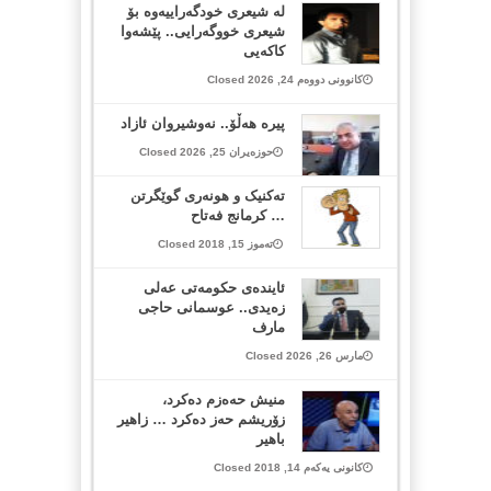
لە شیعری خودگەراییەوە بۆ
شیعری خووگەرایی.. پێشەوا
کاکەیی
کانوونی دووەم 24, 2026 Closed
پیرە هەڵۆ.. نەوشیروان ئازاد
حوزەیران 25, 2026 Closed
تەکنیک و هونەری گوێگرتن
… کرمانج فەتاح
تەموز 15, 2018 Closed
ئایندەی حکومەتی عەلی
زەیدی.. عوسمانی حاجی
مارف
مارس 26, 2026 Closed
منیش حەەزم دەکرد،
زۆریشم حەز دەکرد … زاهیر
باهیر
کانونی یەکەم 14, 2018 Closed