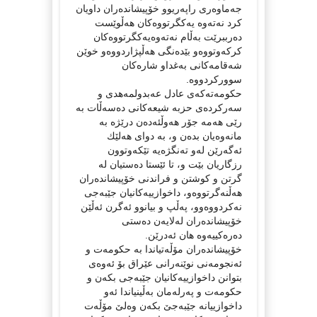
جه‌ماوه‌ری راپه‌ریوو خۆپیشانده‌ران داویان
كرد نه‌ته‌وه‌ یه‌كگرتووه‌كان هه‌ڵوێست
ده‌رببرێت به‌ڵام نه‌ته‌وه‌یه‌كگرتووه‌كان
كركه‌وتووه‌و بێده‌نگی هه‌ڵپژاردووه‌و خوێن
شه‌قامه‌كانی به‌غداو شاره‌كان
سووركردووه‌.
حكومه‌ته‌كه‌ی عادل عه‌بدولمه‌هدی و
سه‌ركرده‌ی حزبه‌ شیعه‌كانی ده‌سه‌ڵات به‌
رێی هه‌مه‌ جۆر هه‌وڵئه‌ده‌ن درێژه‌ به‌
مانه‌وه‌یان بده‌ن و، به‌ دوای هه‌لێك
ئه‌گه‌رێن له‌و ته‌نگژه‌یه‌ تێكه‌وتوون
رزگاریان بێت و، تا ئێستا ده‌ستیان له‌
گرتن و كوشتن و فراندنی خۆپیشانده‌ران
هه‌ڵنه‌گرتووه‌و، داخوازییه‌كانیان جێبه‌جی
نه‌كردووه‌وو، په‌ڵپ و بیانوو ئه‌گرن ئه‌ڵێن
خۆپیشانده‌ران له‌لایه‌ن ده‌ستی
ده‌ره‌كییه‌وه‌ هان ئه‌درێن.
خۆپیشانده‌ران مۆڵه‌تیاندا به‌ حكومه‌ت و
ئه‌نجومه‌نی نوێنه‌رانی عێراق بۆ ئه‌وه‌ی
بتوانن داخوازییه‌كانیان جێبه‌جی بكه‌ن و
حكومه‌ت و په‌رله‌مان به‌ڵینیاندا ئه‌و
داخوازییانه‌ جێبه‌جێ بكه‌ن وه‌لێ مۆڵه‌ت