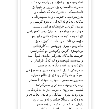
نه‌ته‌وه‌و چین و توێژه‌ جیاوازەکان هاتنە
سه‌رشه‌قامه‌كان بۆ ده‌ربڕینی هیوا بۆ
ئایینده‌یه‌كی باشتری بێ گه‌نده‌ڵیی و
به‌رژه‌وه‌ندیی حیزبیی و ده‌ستوه‌ردانی
بێگانه‌، بەڵام له‌لایه‌كی تره‌وه‌ كوشتن و
برینداركردنی خۆپیشانده‌رانی ئاشتیی
خواز به‌رده‌وامه‌و، به‌ هۆێ ده‌ستێوه‌ردانی
ئێرانه‌وه‌ حكومه‌ت به‌ڵێنەکانی رابردوو
جێبه‌جی ناكات و، كات ئه‌كوژێت بۆ
مانه‌وه‌و ، بیری چووته‌وه‌ به‌كارهێنانی
توندوتیژی گرتن وكوشتن بۆ كپكردنه‌وه‌
خۆپیشاندانه‌كان هه‌رگیز مایه‌ی قبوڵ نییه‌
و پێویسته‌ لێپێچینه‌وه له‌ گه‌ڵ تاوانباران
بكرێت و بدرێنه‌ دادگاو،به‌رپرسی
سه‌ره‌كی عادل عه‌بدولمه‌هدی و سه‌رۆكی
ده‌زگای هه‌واڵگیری عێراق فالح فه‌یازه.‌‌
سه‌یرو سه‌مه‌ره‌ له‌ودایه‌ موقته‌دا سه‌در
رێبه‌ری ره‌وتی سه‌در و سه‌ركرده‌ی
لیستی سائرو‌ن تا دوێنی دژ به‌ نه‌یاره‌كانی
بوو وه‌ك نوری المالكی و هادی العامری و
نه‌وه‌كه‌ی ئایتوڵلا حكیم و ئه‌وانی ترو،
داوای له‌ خه‌ڵك ئه‌كرد برژێنه‌ سه‌ر
شه‌قامه‌كان و، به‌ڵێندا چه‌كه‌كانی