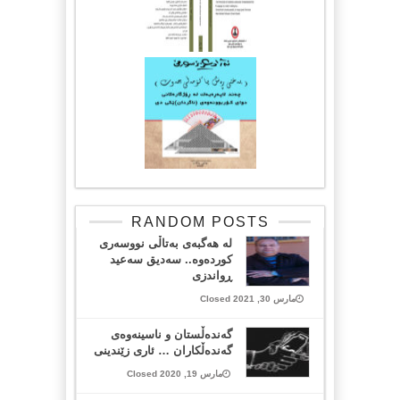
RANDOM POSTS
له‌ هه‌گبه‌ی به‌تاڵی نووسه‌ری
كورده‌وه‌.. سه‌دیق سه‌عید
ڕواندزی
مارس 30, 2021 Closed
گه‌نده‌ڵستان و ناسینه‌وه‌ی
گه‌نده‌ڵكاران … ئاری زێندینی
مارس 19, 2020 Closed