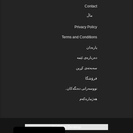
Contact
ماڵ
Privacy Policy
Terms and Conditions
پارەدان
دەربارەی ئێمە
سەبەتەی کڕین
فرۆشگا
نووسەرانی دەنگەکان..
هەژمارەکەم
Switch to Desktop