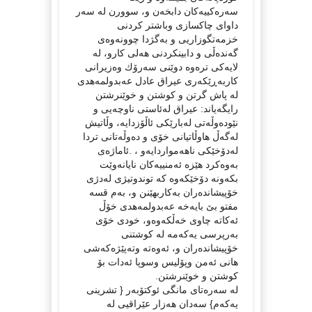
سه‌ره‌كییه‌كان دابخه‌ن و، سوورن له‌ سه‌ر
داوای چاكسازی وباشتر كردنی
خزمه‌تگوزاریی و به‌گژدا چوونه‌وه‌ی
گه‌نده‌ڵی و دابینكردنی هه‌لی كارو، له‌
لایه‌كی تره‌وه‌ دوێنی سه‌رۆك وه‌زیرانی
كاربه‌ڕێكه‌ری عیراق عادل عەبدولمەهدی
له‌ پاش گرتن و كوشتن و خوێنرشتن
رایگه‌یاند: عیراق له‌ئاستی ناوچه‌یی و
نێوده‌وڵه‌تی له‌بارێكی ئاڵۆزدایه‌، وڵاتیش
له‌گه‌ڵ هاوڵاتیانی خۆی و ده‌وڵه‌تانی تردا
له‌دۆخێكی ناهه‌مواردایه‌و ، .ئاماژەی
بەوەكرد هێزه‌ ئه‌منییه‌كان نایانه‌وێت
بكه‌ونه‌ دۆخێكه‌وه‌ كه‌ توندوتیژی له‌دژی
خۆپیشانده‌ران به‌كاربهێنن و، به‌م قسه‌
مفتو بێ بایه‌خه‌ عه‌بدولمه‌هدی خۆڵ
ئه‌كاته‌ چاوی خه‌ڵكه‌وه‌و، خودی خۆی
به‌رپرسی یه‌كه‌مه‌ له‌ كوشتنی
خۆپیشانده‌ران و، ئه‌وه‌ته‌ وته‌پێژه‌كه‌شی
هانی ئه‌من وپۆلیس وسوپا ئه‌دات بۆ
كوشتن و خوێنرشتن.
له‌ سه‌ره‌تای مانگی ئوكتۆبه‌ر { تشرینی
یه‌كه‌م} سه‌دان هه‌زار عێراقیی له‌