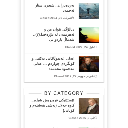
به‌رده‌باران.. شیعری ستار
ئەحمەد
شوبات 20, 2024 Closed
دیالۆگی نێوان من و
ئەهریمەن لە دۆزەخدا.(٢)..
شەماڵ بارەوانی
ئیلول 24, 2022 Closed
عەلی عەبدوڵاكانی یەكێتی و
كۆنگرەی چوارەم … عەلی
مەحمود محەمەد
تشرینی دووەم 27, 2017 Closed
BY CATEGORY
ئێستێتیکی فریدریش شیلەر..
کاوە جەلال (بەشی هەشتەم و
کۆتایی)
ئاب 6, 2026 Closed