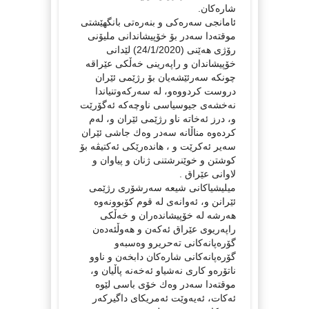
شاره‌كان.
ئامانجی سه‌ره‌كی و بنه‌ره‌تی بانگهێشتی
موقته‌دا سه‌در بۆ خۆپیشاندانی ملیۆنی
رۆژی هه‌ێنی (24/1/2020) لێدانی
خۆپیشاندان و راپه‌رینی خه‌ڵكی عێراقه‌
چونكه‌ سه‌رئێشه‌یان بۆ رژێمی ئێران
دروست كردووه‌و، له‌ سه‌ركه‌وتنیاندا
نه‌خشه‌ی جیوسیاسی ناوچه‌كه‌ ئه‌گۆرێت
و، درز ئه‌خاته‌ ناو رژێمی ئێران و، له‌م
كرده‌وه‌ مناڵانه‌ سه‌در وه‌ك جاشی ئێران
سه‌یر ئه‌كرێت و ، هانده‌رێكی ئه‌كتیڤه‌ بۆ
كوشتن و خوێنرشتنی ژنان و پیاوان و
لاوانی عێراق‌ .
میلیشیاكانی شیعه‌ سه‌رشۆری رژێمی
ئێرانن و، ئه‌وانه‌ی له‌ قوم كۆبوونه‌وه‌
هه‌رشه‌ له‌ خۆپیشانده‌ران و خه‌ڵكی
راپه‌ریوی عێراق ئه‌كه‌ن و هه‌وڵئه‌ده‌ن
گۆره‌پانه‌كانی ته‌حریرو وه‌سبه‌و
گۆره‌پانه‌كانی شاره‌كان دابخه‌ن و ناوو
ناتۆره‌و كاری نه‌شیاو ئه‌خه‌نه‌ پاڵیان و،
موقته‌دا سه‌در وه‌ك خۆی باسی لێوه‌
ئه‌كات، ئه‌یه‌وێت ئه‌مریكای داگیركه‌ر