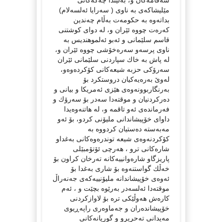
مێلیشاكه‌ی به‌ ناوی ( سه‌رایا ئه‌لسه‌لام)
بداته‌وه‌ به‌ حكومه‌ت به‌ڵام چه‌ندین
كه‌ره‌ت چووه‌ ئێران و، له‌ دوای كوشتنی
قاسم سلێمانی و ئه‌بو ئه‌لموهندیس به‌
ناوی پرسه‌و سه‌ره‌خۆشی چووه‌ ئێران و،
له‌ پاش به‌ خاك سپاردنی سلێمانی ئێران
سه‌رۆكی حزبه‌ شیعه‌كانی كۆكرده‌وه‌و،
له‌وێ به‌ره‌یه‌كیان دروستكرد بۆ
به‌رنگاربوونه‌وه‌ی هێزی ئه‌مریكا و بیانی و
ده‌ركردنیان و موقته‌دا سه‌در بۆ سه‌رۆك و
فه‌رمانده‌ی ئه‌و تاقمه‌ و، له‌ هاتنه‌وه‌یدا
داوای خۆپیشاندانی ملیۆنی كردو، بۆ ئه‌و
مه‌به‌سته‌ ده‌ستیان كردووه‌ به‌
كۆكردنه‌وه‌ی شیعه‌ توندره‌وه‌كانی به‌غداو
شاره‌كانی ترو ، هه‌رچی ئۆتۆمبێلی
پاریزگاو شاره‌وانییه‌كانه‌ ته‌رخان كراون بۆ
خه‌ڵك گواستنه‌وه‌ بۆ شاری به‌غدا بۆ
ئه‌وه‌ی خۆپیشاندانه‌ ملیۆنییه‌كه‌ی جه‌نه‌راڵ
موقته‌دا ئه‌لسه‌در به‌رێوه‌ بچێت و ، ئه‌م
كاره‌ش هه‌وڵێكی تره‌ بۆ لاوازكردنی
خۆپیشانده‌ران و جه‌ماوه‌ری راپه‌ڕیوی
مه‌یدانی ته‌حریرو و گورپانه‌كانی