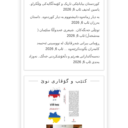
کوردستان بیابانێکی تاریک و کۆمەڵگایەکی وێڵکراو..
یاسین لەتیف
ئاب 6, 2026
بە دیار زمانەوە دانیشتووم بە دیار کوردەوە.. داستان
بەرزان
ئاب 6, 2026
تونێڵی جەنگەکان.. شیعری عەبدوڵڵا سلێمان (
مەشخەڵ)
ئاب 6, 2026
ڕۆمانی بیرانی شەڕڤانێک لە نووسینی ئەحمەد
کامەران بڵاودەکرێتەوە …
ئاب 6, 2026
دەسەڵاتدارانی هەرێم و دڵخۆشکردنی خەڵک.. نەوزاد
بەندی
ئاب 6, 2026
کتێب و گۆڤاری نوێ