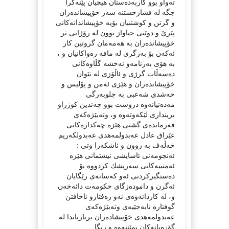
ته‌واو بوو كاربه‌ده‌ستان هیچیان پێنه‌كرا
جگه‌ له‌ فشارخستنه‌ سه‌ر خۆپیشانده‌ران
و گرتن و كوشتنیان بۆیه‌ خۆپیشاندانه‌كانی
پێرێ و دوێنی جیاواز بوون له‌ رۆژانی تر
خۆپیشانده‌ران به‌ هه‌مه‌مان گروتین كار
ئه‌كه‌ن بۆ به‌رگری له‌ مافه‌ ره‌واكانیان و ،
به‌ هۆی به‌رنامه‌و نه‌خشه‌ گڵاوه‌كانی
ده‌سه‌ڵات گرژی و ئاڵۆزی له‌ نێوان
خۆپیشانده‌ران و هێزی ئه‌من و پۆلیس و
حه‌شدی شه‌عبی به‌ جلوبه‌رگی
مه‌ده‌نیانه‌وه‌ دروست بوو چه‌ندین كوژراو
برینداری لێكه‌وته‌وه‌ و، وته‌بێژه‌كه‌ی
فه‌رمانده‌ی گشتی هێزه‌ چه‌كداره‌كانی
عێراق عادل عه‌بدولمه‌هدی عه‌بدولكه‌ریم
خه‌ڵه‌ف به‌ روون و ئاشكه‌را وتی :
ئه‌نجومه‌نی ئاسایشی نیشتمانی هێزه‌
ئه‌منییه‌كانی سه‌رپشك كردووه‌ بۆ
ده‌ستگیركردنی ئه‌و كه‌سانه‌ی رێگایان
ئه‌گرن و داموده‌زگای حكومه‌ت دائه‌خه‌ن
و، له‌ كاردانه‌وه‌ی ئه‌و ره‌فتارو ئاخافتن ‌
گوفتاره‌ نابه‌جێیه‌ی وته‌بێژه‌كه‌ی
عه‌بدولمه‌هدی خۆپیشاده‌ران بریاریاندا له‌
گۆره‌پانه‌كان بمێننه‌وه‌ و ریگا