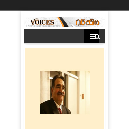
Ski
t
th
conten