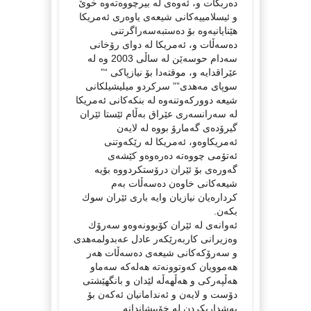
ده‌ربكات و، ئه‌وه‌ی له‌ بیرچووه‌ته‌وه‌ خوێ
و ئیسلامییه‌كانی شیعه‌ی یاوه‌ری ئه‌مریكا
هێنایانیه‌وه‌ بۆ ده‌ستبه‌سه‌راگرتنی
ده‌سه‌ڵات و، ئه‌مریكا له‌ دوای رۆخانی
سه‌دام حوسه‌ێن له‌ ساڵی 2003 وه‌ له‌
عێراقدایه‌ و، موقته‌دا بۆ نیازپاكی “”
سوپای مه‌هدی”” سركردو میلیشیلكانی
شیعه‌ دووركه‌وتنه‌وه‌ له‌ بنكه‌كانی ئه‌مریكا
له‌ سه‌رانسه‌ری عێراق به‌ڵام ئێستا ئێران
گیرۆده‌ی گه‌مارۆ بووه‌ له‌ لایه‌ن
ئه‌مریكاوه‌و، ئه‌مریكا له‌ رێكه‌وتنی
ئه‌تۆمی چووه‌ته‌ ده‌ره‌وه‌و كێشه‌ی
گه‌وره‌ی بۆ ئێران درۆستكردووه‌ بۆیه‌
شیعه‌كانی خاوه‌ن ده‌سه‌ڵات به‌م
كرداره‌یان نیازیان وایه‌ باری ئێران سوك
بكه‌ن.
ئه‌وانه‌ی له‌ ئێران كۆبوونه‌وه‌و سه‌رۆك
وه‌زیرانی كاربه‌رێكه‌ر عادل عه‌بدولمه‌هدی
و سه‌رۆكه‌كانی شیعه‌ی ده‌سه‌ڵات هه‌ر
هه‌موویان كه‌وتوونه‌ته‌ هه‌له‌كه‌‌ سه‌ماو
هه‌ڵپه‌ركی و هه‌ڵهه‌ڵه‌ لێدان و بانگهێشتی
دۆست و لایه‌ن و ئه‌ندامانیان ئه‌كه‌ن بۆ
به‌شداریكردن له‌ خۆپیشاندانه‌