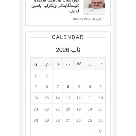
کوردستان بیابانێکی تاریک و
کۆمەڵگایەکی وێڵکراو.. یاسین
لەتیف
ئاب 6, 2026 Closed
CALENDAR
ئاب 2026
د
س
W
پ
هـ
ش
ی
2
1
9
8
7
6
5
4
3
16
15
14
13
12
11
10
23
22
21
20
19
18
17
30
29
28
27
26
25
24
31