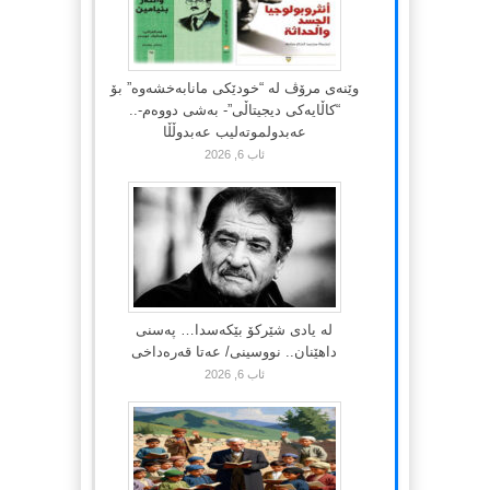
وێنەی مرۆڤ لە “خودێکی مانابەخشەوە” بۆ
“کاڵایەکی دیجیتاڵی”- بەشی دووەم-..
عەبدولموتەلیب عەبدوڵڵا
ئاب 6, 2026
لە یادی شێرکۆ بێکەسدا… پەسنی
داهێنان.. نووسینی/ عەتا قەرەداخی
ئاب 6, 2026