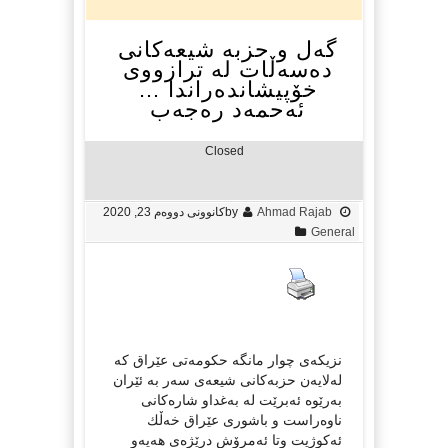
گه‌ل و حزبه‌ شیعه‌كانی
ده‌سه‌ڵات له‌ ترازووی
خۆپیشانده‌راندا …
ئه‌حمه‌د ره‌جه‌ب
Closed
Ahmad Rajab
by
کانوونی دووەم 23, 2020
General
نزیكه‌ی چوار مانگه‌ حكومه‌تی عێراق كه‌
له‌لایه‌ن حزبه‌كانی شیعه‌ی سه‌ر به‌ ئێران
به‌رێوه‌ ئه‌برێت له‌ به‌غداو شاره‌كانی
ناوه‌راست و باشوری عێراق خه‌ڵك
ئه‌كوژیت وتا ئه‌مرۆش درێژه‌ی هه‌یه‌و