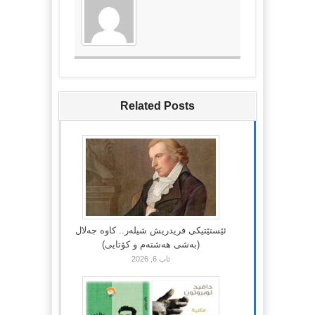
Related Posts
ئێستێتیکی فریدریش شیلەر.. کاوە جەلال
(بەشی هەشتەم و کۆتایی)
ئاب 6, 2026