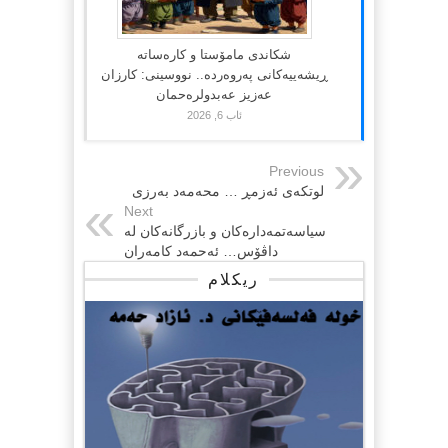
شکاندی مامۆستا و کارەساتە
ڕیشەییەکانی پەروەردە.. نووسینی: کارزان
عەزیز عەبدولرەحمان
ئاب 6, 2026
Previous
لوتکەی ئەزمڕ … محەمەد بەرزی
Next
سیاسه‌تمه‌داره‌كان و بازرگانه‌كان له‌
داڤۆس… ئه‌حمه‌د كامه‌ران
ریکلام