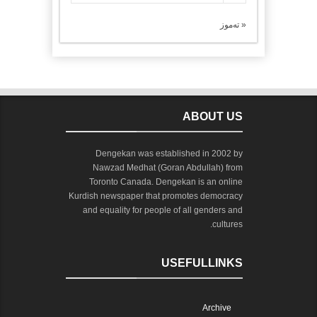
« تەموز
ABOUT US
Dengekan was established in 2002 by
Nawzad Medhat (Goran Abdullah) from
Toronto Canada. Dengekan is an online
Kurdish newspaper that promotes democracy
and equality for people of all genders and
cultures.
USEFULLINKS
Archive