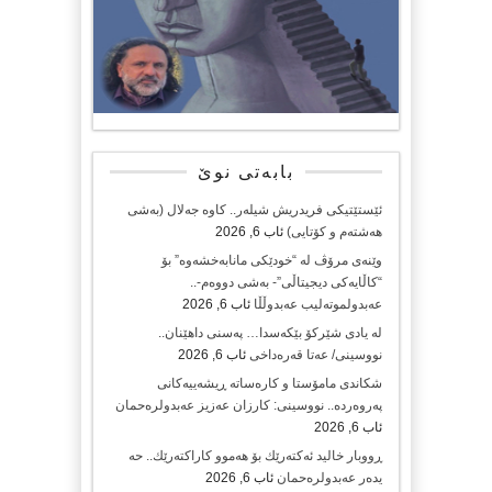
بابەتی نوێ
ئێستێتیکی فریدریش شیلەر.. کاوە جەلال (بەشی
هەشتەم و کۆتایی)
ئاب 6, 2026
وێنەی مرۆڤ لە “خودێکی مانابەخشەوە” بۆ
“کاڵایەکی دیجیتاڵی”- بەشی دووەم-..
عەبدولموتەلیب عەبدوڵڵا
ئاب 6, 2026
لە یادی شێرکۆ بێکەسدا… پەسنی داهێنان..
نووسینی/ عەتا قەرەداخی
ئاب 6, 2026
شکاندی مامۆستا و کارەساتە ڕیشەییەکانی
پەروەردە.. نووسینی: کارزان عەزیز عەبدولرەحمان
ئاب 6, 2026
ڕووبار خالید ئەكتەرێك بۆ هەموو كاراكتەرێك.. حه
یدەر عەبدولرەحمان
ئاب 6, 2026