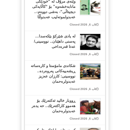
وێنەی مرۆڤ لە “خودێکی
مانابەخشەوە” بۆ “کاڵایەکی
دیجیتاڵی”- بەشی دووەم-..
عەبدولموتەلیب عەبدوڵڵا
ئاب 6, 2026 Closed
لە یادی شێرکۆ بێکەسدا…
پەسنی داهێنان.. نووسینی/
عەتا قەرەداخی
ئاب 6, 2026 Closed
شکاندی مامۆستا و کارەساتە
ڕیشەییەکانی پەروەردە..
نووسینی: کارزان عەزیز
عەبدولرەحمان
ئاب 6, 2026 Closed
ڕووبار خالید ئەكتەرێك بۆ
هەموو كاراكتەرێك.. حه یدەر
عەبدولرەحمان
ئاب 6, 2026 Closed