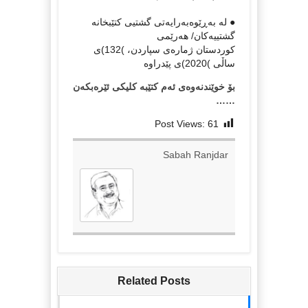
● لە بەڕێوەبەرایەتی گشتیی كتێبخانە
گشتییەكان/ هەرێمی
كوردستان ژمارەی سپاردن، )132)ی
ساڵی )2020)ی پێدراوە
بۆ خوێندنەوەی ئەم کتێبە کلیکی ئێرەبکەن
……
Post Views:
61
Sabah Ranjdar
Related Posts