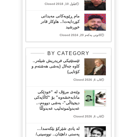
ئیلول 10, 2018 Closed
مام ڕێویەکانی مەیدانی
کوردایەت!.. هاوکار قادر
خوڕشید
کانونی یەکەم 20, 2024 Closed
BY CATEGORY
ئێستێتیکی فریدریش شیلەر..
کاوە جەلال (بەشی هەشتەم و
کۆتایی)
ئاب 6, 2026 Closed
وێنەی مرۆڤ لە “خودێکی
مانابەخشەوە” بۆ “کاڵایەکی
دیجیتاڵی”- بەشی دووەم-..
عەبدولموتەلیب عەبدوڵڵا
ئاب 6, 2026 Closed
لە یادی شێرکۆ بێکەسدا…
پەسنی داهێنان.. نووسینی/