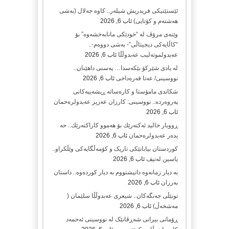
ئێستێتیکی فریدریش شیلەر.. کاوە جەلال (بەشی
هەشتەم و کۆتایی)
ئاب 6, 2026
وێنەی مرۆڤ لە “خودێکی مانابەخشەوە” بۆ
“کاڵایەکی دیجیتاڵی”- بەشی دووەم-..
عەبدولموتەلیب عەبدوڵڵا
ئاب 6, 2026
لە یادی شێرکۆ بێکەسدا… پەسنی داهێنان..
نووسینی/ عەتا قەرەداخی
ئاب 6, 2026
شکاندی مامۆستا و کارەساتە ڕیشەییەکانی
پەروەردە.. نووسینی: کارزان عەزیز عەبدولرەحمان
ئاب 6, 2026
ڕووبار خالید ئەكتەرێك بۆ هەموو كاراكتەرێك.. حه
یدەر عەبدولرەحمان
ئاب 6, 2026
کوردستان بیابانێکی تاریک و کۆمەڵگایەکی وێڵکراو..
یاسین لەتیف
ئاب 6, 2026
بە دیار زمانەوە دانیشتووم بە دیار کوردەوە.. داستان
بەرزان
ئاب 6, 2026
تونێڵی جەنگەکان.. شیعری عەبدوڵڵا سلێمان (
مەشخەڵ)
ئاب 6, 2026
ڕۆمانی بیرانی شەڕڤانێک لە نووسینی ئەحمەد