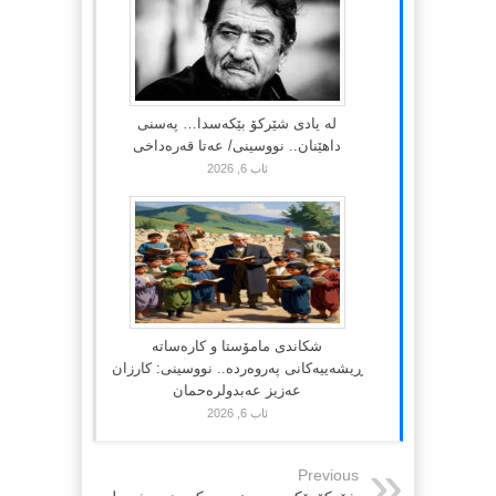
لە یادی شێرکۆ بێکەسدا… پەسنی
داهێنان.. نووسینی/ عەتا قەرەداخی
ئاب 6, 2026
شکاندی مامۆستا و کارەساتە
ڕیشەییەکانی پەروەردە.. نووسینی: کارزان
عەزیز عەبدولرەحمان
ئاب 6, 2026
Previous