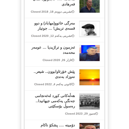
فه‌رهادی
تشرینی دووەم 18, 2018 Closed
مەرگی خاتوو(مهاباد) و دوو
قسەی تریش! … جوتیار
تشرینی یەکەم 12, 2020 Closed
ئەزمون و تراژیدیا … عومەر
محەمەد
ئازار 26, 2020 Closed
پێش خۆرئاوابوون.. شیعر..
نەوزاد بەندی
کانونی یەکەم 4, 2022 Closed
هەڵەكانی كورد لەئەنجامی
جەنگی یەكەمی جیهانیدا..
رەسوڵ بۆسكێنی
تەموز 29, 2023 Closed
دۆمینە …. پشکۆ ناکام