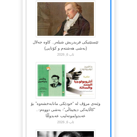
ئێستێتیکی فریدریش شیلەر.. کاوە جەلال
(بەشی هەشتەم و کۆتایی)
ئاب 6, 2026
وێنەی مرۆڤ لە “خودێکی مانابەخشەوە” بۆ
“کاڵایەکی دیجیتاڵی”- بەشی دووەم-..
عەبدولموتەلیب عەبدوڵڵا
ئاب 6, 2026