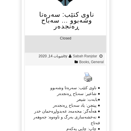
ناوی كتێب: سەرەتا
وشەبوو … سەباح
ڕەنجدەر
Closed
Sabah Ranjdar
by
شوبات 14, 2020
Books
,
General
● ناوی كتێب: سەرەتا وشەبوو
● شاعیر: سەباح ڕەنجدەر
●بابەت: شیعر
● پیتچن: یاد سەباح ڕەنجدەر
● هەڵەگر: محەمەد عەبدولڕەحمان خدر
● نەخشەسازی بەرگ و ناوەوه: جەوهەر
فەتاح
● چاپ: چاپی یەكەم