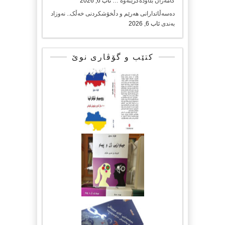
کامەران بڵاودەکرێتەوە …
ئاب 6, 2026
دەسەڵاتدارانی هەرێم و دڵخۆشکردنی خەڵک.. نەوزاد
بەندی
ئاب 6, 2026
کتێب و گۆڤاری نوێ