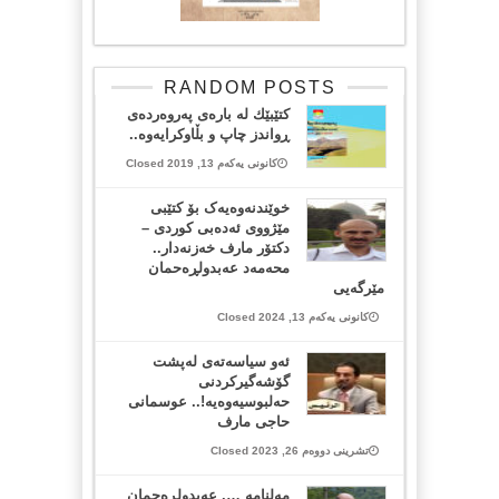
RANDOM POSTS
كتێبێك له‌ باره‌ی په‌روه‌رده‌ی
ڕواندز چاپ و بڵاوكرایه‌وه‌..
کانونی یەکەم 13, 2019 Closed
خوێندنەوەیەک بۆ کتێبی
مێژووی ئەدەبی کوردی –
دکتۆر مارف خەزنەدار..
محەمەد عەبدولڕەحمان
مێرگەیی
کانونی یەکەم 13, 2024 Closed
ئەو سیاسەتەی لەپشت
گۆشەگیرکردنی
حەلبوسیەوەیە!.. عوسمانی
حاجی مارف
تشرینی دووەم 26, 2023 Closed
مه‌لنامه‌ …. عه‌بدولڕه‌حمان