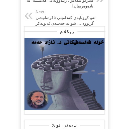
شێرکۆ بێکەس، زیندوویەکی هەمیشە، لە
یادەوەریماندا
Next
ئەو کڕۆنایەی کەدامێنی ئافرەتانیشی
گرتووە … شوانە حەسەن ئەبوبەکر
ریکلام
بابەتی نوێ