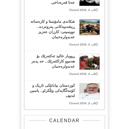
عەتا قەرەداخی
ئاب 6, 2026 Closed
شکاندی مامۆستا و کارەساتە
ڕیشەییەکانی پەروەردە..
نووسینی: کارزان عەزیز
عەبدولرەحمان
ئاب 6, 2026 Closed
ڕووبار خالید ئەكتەرێك بۆ
هەموو كاراكتەرێك.. حه یدەر
عەبدولرەحمان
ئاب 6, 2026 Closed
کوردستان بیابانێکی تاریک و
کۆمەڵگایەکی وێڵکراو.. یاسین
لەتیف
ئاب 6, 2026 Closed
CALENDAR