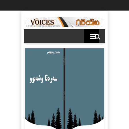
Ski
t
th
conten