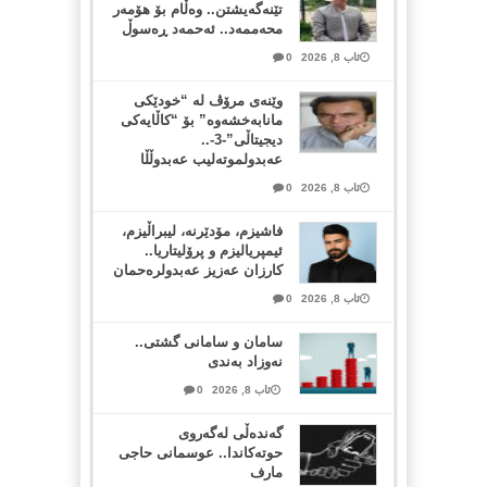
تێنەگەیشتن.. وەڵام بۆ هۆمەر
محەممەد.. ئەحمەد ڕەسوڵ
ئاب 8, 2026
0
وێنەی مرۆڤ لە “خودێکی
مانابەخشەوە” بۆ “کاڵایەکی
دیجیتاڵی”-3-..
عەبدولموتەلیب عەبدوڵڵا
ئاب 8, 2026
0
فاشیزم، مۆدێرنە، لیبراڵیزم،
ئیمپریالیزم و پرۆلیتاریا..
کارزان عەزیز عەبدولرەحمان
ئاب 8, 2026
0
سامان و سامانی گشتی..
نەوزاد بەندی
ئاب 8, 2026
0
گەندەڵی لەگەروی
حوتەکاندا.. عوسمانی حاجی
مارف