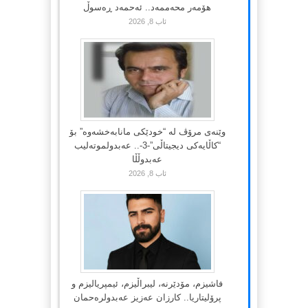
هۆمەر محەممەد.. ئەحمەد ڕەسوڵ
ئاب 8, 2026
وێنەی مرۆڤ لە “خودێکی مانابەخشەوە” بۆ
“کاڵایەکی دیجیتاڵی”-3-.. عەبدولموتەلیب
عەبدوڵڵا
ئاب 8, 2026
فاشیزم، مۆدێرنە، لیبراڵیزم، ئیمپریالیزم و
پرۆلیتاریا.. کارزان عەزیز عەبدولرەحمان