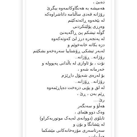
دەبێ ،
هەمیشە بە هەنگاوکانمەوە بیگرێ
رۆژانە قەدی ساڵنامە داتاشراوەکە
لە بێخەوە ڕائەتەکێنم
وەرزی پۆلێنکردنی
گوڵە تیشکم پێ ڕاگەیەنێ
لە پەنجەرە درز لێ کەوتەکەوە
دزە بکاتە خانەخوێم و
لەبەر تیشکی ڕۆشناییا سەرەخەو بشکێنم
رۆژانە.. ڕۆژانە..
نۆت ، بۆ ئاوازی لە باڵدانی پەپوولە و
خەرمانە شەو ،
بۆ لەرەی شەپۆل داڕێژم
رۆژانە.. ڕۆژانە..
لە لق و پۆپی درەخت دەپاڕێمەوە
ڕێم بەن ، ڕێ ،
رێ….
هەڵۆ و سەنگەر
وەک دوو هێمای ،
تابلۆی (دووانەی لەیەک موتوربەکراو)
لە پێشانگا و بۆن و
سەرتاسەری مۆزەخانەکانی مێشکما
هەڵبواسم