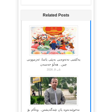
Related Posts
یەکێتیی نەتەوەیی بەپێی یاسا، ئەزموونی
چین.. هەڵۆ حەسەن
ئاب 8, 2026
نەخوێندنەوە یان تێنەگەیشتن.. وەڵام بۆ