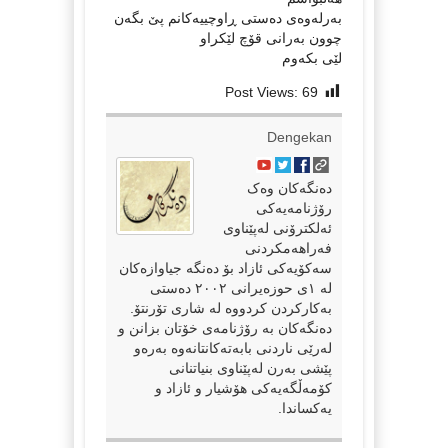
بەرلەوەی دەستی ڕاوچییەکانم پێ بگەن
چوون بەرانی قۆچ لێکراو
لێی بکەوم
Post Views:
69
Dengekan
دەنگەکان وەک
رۆژنامەیەکی
ئەلکترۆنی لەپێناوی
فەراهەمکردنی
سەکۆیەکی ئازاد بۆ دەنگە جیاوازەکان
لە ١ی حوزەیرانی ٢٠٠٢ دەستی
بەکارکردن کردووە لە شاری تۆرنتۆ.
دەنگەکان بە رۆژنامەی خۆتان بزانن و
لەرێی ناردنی بابەتەکانتانەوە بەرەو
پێشی بەرن لەپێناوی بنیاتنانی
کۆمەڵگەیەکی هۆشیار و ئازاد و
یەکساندا.