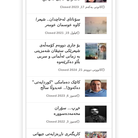
کانونی یەکەم 17, 2023 Closed
سۆناتای لەخاچدان.. شیعر/
کاوە عوسمان عومەر
ئیلول 15, 2021 Closed
بۆ جاری دووەم کۆمەڵەی
شیعرێکی ستیڤان شەمزینی
بە زمانی ئەڵمانی و سربی
بڵاو دەکرێنەوە
کانوونی دووەم 21, 2024 Closed
کاتێک دەمامکی “کوردایەتی”
دەکەوێ!.. عەبدوڵا ساڵح
تەموز 6, 2023 Closed
خڕپ… سۆران
محەمەدەسوورە
تەموز 3, 2022 Closed
کاریگەری ناڕەزایەتی جیهانی