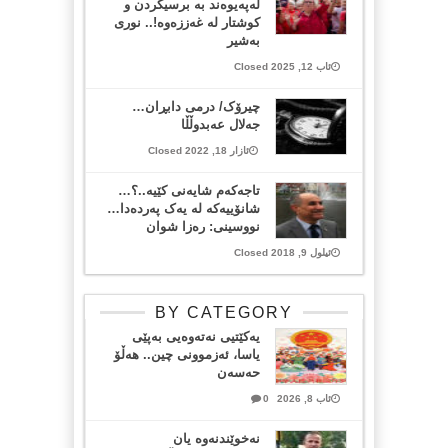
لەپەیوەند بە برسیکردن و
کوشتار لە غەززەوە!.. نوری
بەشیر
ئاب 12, 2025 Closed
چیرۆک/ درمی دابڕان…
جەلال عەبدوڵڵا
ئازار 18, 2022 Closed
تاجەکەم شایەنی کێیە..؟…
شانۆییەکە لە یەک پەردەدا…
نووسینی: رەزا شوان
ئیلول 9, 2018 Closed
BY CATEGORY
یەکێتیی نەتەوەیی بەپێی
یاسا، ئەزموونی چین.. هەڵۆ
حەسەن
ئاب 8, 2026
0
نەخوێندنەوە یان