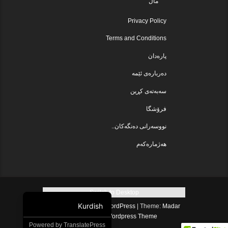
ماڵ
Privacy Policy
Terms and Conditions
پارەدان
دەربارەی ئێمە
سەبەتەی کڕین
فرۆشگا
نووسەرانی دەنگەکان..
هەژمارەکەم
Switch to Desktop
Kurdish
Proudly powered by WordPress
|
Theme:
Madar
.
Lite
by
Free Wordpress Theme
Powered by
TranslatePress