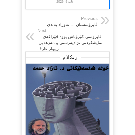
ئاب 8, 2026
Previous
ڤایرۆسستان … نەوزاد بەندی
Next
ڤایرۆسی کۆرۆناش بووە قۆزاغەی …
نمایشکردنی نژادپەرستی و مەزهەبی!
ریبوار عارف
ریکلام