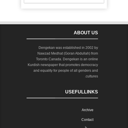
ABOUT US
Dengekan was established in 2002 by
Nawzad Medhat (Goran Abdullah) from
Toronto Canada. Dengekan is an online
Kurdish newspaper that promotes democracy
and equality for people of all genders and
cultures.
USEFULLINKS
Archive
Contact