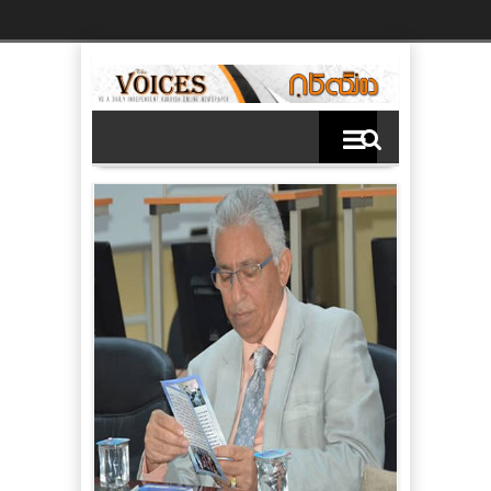
Ski
t
th
conten