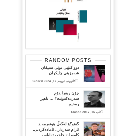
RANDOM POSTS
دوو کتێبی نوێی ستیڤان
شەمزینی چاپکران
کانوونی دووەم 17, 2024 Closed
چۆن ریفراندۆم
سەردەكەوێت؟ … تاهیر
رەحیم
ئاب 16, 2017 Closed
گفتوگۆ لەگەڵ هونەرمەند
ئارام سەردار.. ئامادەکردنی:
كامەران حاجی ئەلیاس