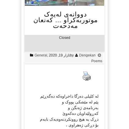
دووانەی لەیەک
موتوربەکراو … کەنعان
مەدحەت
Closed
Dengekan
by
ئازار 19, 2020
,
General
Poems
لە کلیلی دەرگا داخراوەکە دەگەڕێم
پێم لە مێشکی پووک و
بەرنامەی ژەنگن و
کەڕولێداویان دەکەوێ
دڕک بە هیچ روونکردنەوەیەک نابەم
بۆ دڕکی ژەهراوی ،