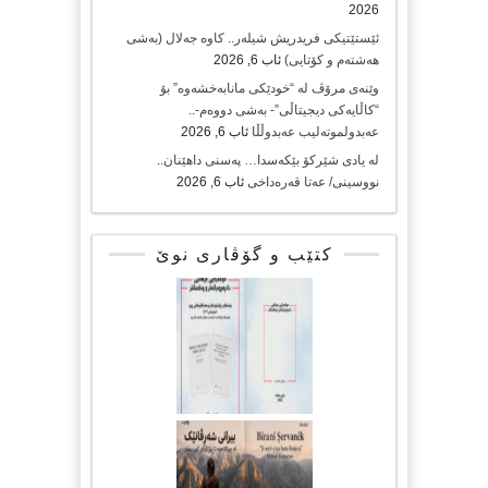
2026
ئێستێتیکی فریدریش شیلەر.. کاوە جەلال (بەشی
هەشتەم و کۆتایی)
ئاب 6, 2026
وێنەی مرۆڤ لە “خودێکی مانابەخشەوە” بۆ
“کاڵایەکی دیجیتاڵی”- بەشی دووەم-..
عەبدولموتەلیب عەبدوڵڵا
ئاب 6, 2026
لە یادی شێرکۆ بێکەسدا… پەسنی داهێنان..
نووسینی/ عەتا قەرەداخی
ئاب 6, 2026
کتێب و گۆڤاری نوێ