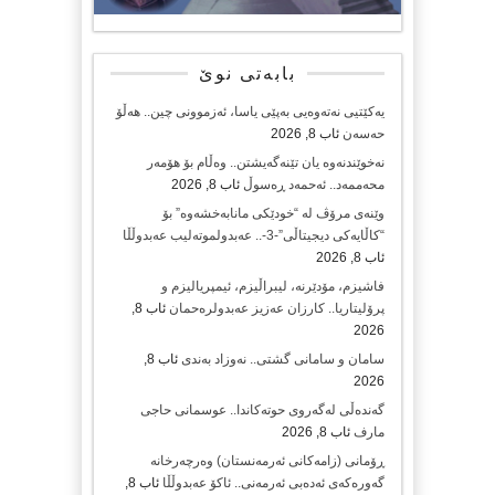
بابەتی نوێ
یەکێتیی نەتەوەیی بەپێی یاسا، ئەزموونی چین.. هەڵۆ
حەسەن
ئاب 8, 2026
نەخوێندنەوە یان تێنەگەیشتن.. وەڵام بۆ هۆمەر
محەممەد.. ئەحمەد ڕەسوڵ
ئاب 8, 2026
وێنەی مرۆڤ لە “خودێکی مانابەخشەوە” بۆ
“کاڵایەکی دیجیتاڵی”-3-.. عەبدولموتەلیب عەبدوڵڵا
ئاب 8, 2026
فاشیزم، مۆدێرنە، لیبراڵیزم، ئیمپریالیزم و
پرۆلیتاریا.. کارزان عەزیز عەبدولرەحمان
ئاب 8,
2026
سامان و سامانی گشتی.. نەوزاد بەندی
ئاب 8,
2026
گەندەڵی لەگەروی حوتەکاندا.. عوسمانی حاجی
مارف
ئاب 8, 2026
ڕۆمانی (زامه‌كانی ئەرمەنستان) وه‌رچه‌رخانه‌
گه‌وره‌كه‌ی ئه‌ده‌بی ئه‌رمه‌نی.. ئاكۆ عه‌بدوڵڵا
ئاب 8,