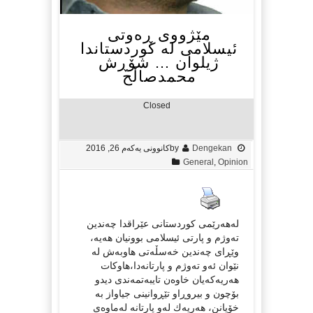
مێژووی ڕه‌وتی
ئیسلامی له‌ كوردستاندا
ژیلوان … شۆڕش
محمدصاڵح
Closed
Dengekan
by
کانوونی یەکەم 26, 2016
General
,
Opinion
له‌هه‌رێمی كوردستانی عێراقدا چه‌ندین
ته‌وژم و پارتی ئیسلامی بوونیان هه‌یه‌،
وێڕای چه‌ندین خه‌سڵه‌تی هاوبه‌ش له‌
نێوان ئه‌و ته‌وژم و پارتانه‌دا،هاوكات
هه‌ریه‌كه‌یان خاوه‌ن تایبه‌تمه‌ندی دیدو
بۆچون و بیروڕاو تێڕوانینی جیاواز به‌
خۆیانن، هه‌ریه‌ك له‌و پارتانه‌ له‌ماوه‌ی