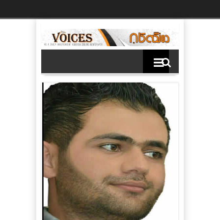
Ski
t
th
conten