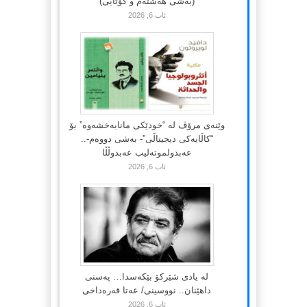
(بەشی هەشتەم و کۆتایی)
ئاب 6, 2026
وێنەی مرۆڤ لە “خودێکی مانابەخشەوە” بۆ
“کاڵایەکی دیجیتاڵی”- بەشی دووەم-..
عەبدولموتەلیب عەبدوڵڵا
ئاب 6, 2026
لە یادی شێرکۆ بێکەسدا… پەسنی
داهێنان.. نووسینی/ عەتا قەرەداخی
ئاب 6, 2026