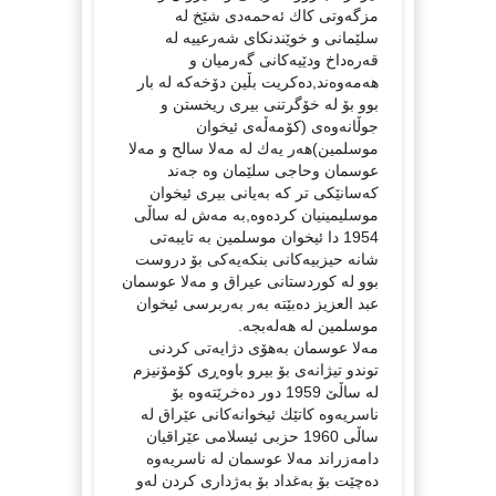
مزگه‌وتی كاك ئه‌حمه‌دی شێخ له‌
سلێمانی و خوێندنكای شه‌رعییه‌ له‌
قه‌ره‌داخ ودێیه‌كانی گه‌رمیان و
هه‌مه‌وه‌ند,ده‌كریت بڵین دۆخه‌كه‌ له‌ بار
بوو بۆ له‌ خۆگرتنی بیری ریخستن و
جوڵانه‌وه‌ی (كۆمه‌ڵه‌ی ئیخوان
موسلمین)هه‌ر یه‌ك له‌ مه‌لا سالح و مه‌لا
عوسمان وحاجی سلێمان وه‌ جه‌ند
كه‌سانێكی تر كه‌ به‌یانی بیری ئیخوان
موسلیمینیان كرده‌وه‌,به‌ مه‌ش له‌ ساڵی
1954 دا ئیخوان موسلمین به‌ تایبه‌تی
شانه‌ حیزبیه‌كانی بنكه‌یه‌كی بۆ دروست
بوو له‌ كوردستانی عیراق و مه‌لا عوسمان
عبد العزیز ده‌بێته‌ به‌ر به‌ربرسی ئیخوان
موسلمین له‌ هه‌له‌بجه‌.
مه‌لا عوسمان به‌هۆی دژایه‌تی كردنی
توندو تیژانه‌ی بۆ بیرو باوه‌ڕی كۆمۆنیزم
له‌ ساڵێ‌ 1959 دور ده‌خرێته‌وه‌ بۆ
ناسریه‌وه‌ كاتێك ئیخوانه‌كانی عێراق له‌
ساڵی 1960 حزبی ئیسلامی عێراقیان
دامه‌زراند مه‌لا عوسمان له‌ ناسریه‌وه‌
ده‌چێت بۆ به‌غداد بۆ به‌ژداری كردن له‌و