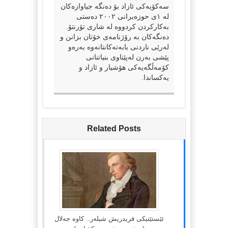
سەکۆیەکی ئازاد بۆ دەنگە جیاوازەکان
لە ١ی حوزەیرانی ٢٠٠٢ دەستی
بەکارکردن کردووە لە شاری تۆرنتۆ.
دەنگەکان بە رۆژنامەی خۆتان بزانن و
لەرێی ناردنی بابەتەکانتانەوە بەرەو
پێشی بەرن لەپێناوی بنیاتنانی
کۆمەڵگەیەکی هۆشیار و ئازاد و
یەکساندا.
Related Posts
ئێستێتیکی فریدریش شیلەر.. کاوە جەلال