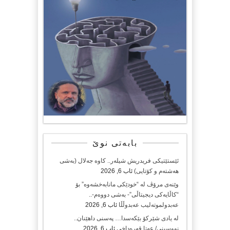
بابەتی نوێ
ئێستێتیکی فریدریش شیلەر.. کاوە جەلال (بەشی
هەشتەم و کۆتایی)
ئاب 6, 2026
وێنەی مرۆڤ لە “خودێکی مانابەخشەوە” بۆ
“کاڵایەکی دیجیتاڵی”- بەشی دووەم-..
عەبدولموتەلیب عەبدوڵڵا
ئاب 6, 2026
لە یادی شێرکۆ بێکەسدا… پەسنی داهێنان..
نووسینی/ عەتا قەرەداخی
ئاب 6, 2026