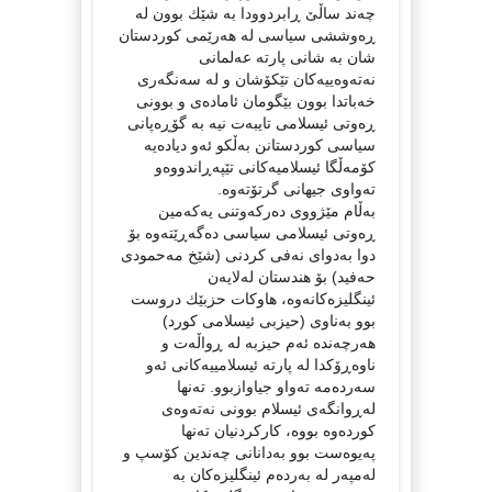
چه‌ند ساڵێ‌ ڕابردوودا به‌ شێك بوون له‌
ڕه‌وششی سیاسی له‌ هه‌رێمی كوردستان
شان به‌ شانی پارته‌ عه‌لمانی
نه‌ته‌وه‌ییه‌كان تێكۆشان و له‌ سه‌نگه‌ری
خه‌باتدا بوون بێگومان ئاماده‌ی و بوونی
ڕه‌وتی ئیسلامی تایبه‌ت نیه‌ به‌ گۆڕه‌پانی
سیاسی كوردستانن به‌ڵكو ئه‌و دیاده‌یه‌
كۆمه‌ڵگا ئیسلامیه‌كانی تێپه‌ڕاندووه‌و
ته‌واوی جیهانی گرتۆته‌وه‌.
به‌ڵام مێژووی ده‌ركه‌وتنی یه‌كه‌مین
ڕه‌وتی ئیسلامی سیاسی ده‌گه‌ڕێته‌وه‌ بۆ
دوا به‌دوای نه‌فی كردنی (شێخ مه‌حمودی
حه‌فید) بۆ هندستان له‌لایه‌ن
ئینگلیزه‌كانه‌وه‌، هاوكات حزبێك دروست
بوو به‌ناوی (حیزبی ئیسلامی كورد)
هه‌رچه‌نده‌ ئه‌م حیزبه‌ له‌ ڕواڵه‌ت و
ناوه‌ڕۆكدا له‌ پارته‌ ئیسلامییه‌كانی ئه‌و
سه‌رده‌مه‌ ته‌واو جیاوازبوو. ته‌نها
له‌ڕوانگه‌ی ئیسلام بوونی نه‌ته‌وه‌ی
كورده‌وه‌ بووه‌، كاركردنیان ته‌نها
په‌یوه‌ست بوو به‌دانانی چه‌ندین كۆسپ و
له‌مپه‌ر له‌ به‌رده‌م ئینگلیزه‌كان به‌