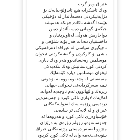
عێراق وه‌ر گرت.
وه‌ك ئاشكرایه‌ هیج ئایدۆلۆجیایه‌ك بۆ
دژایه‌تیكردنی ده‌سه‌ڵاتدار له‌ دۆخیكی
هێمندا گه‌شه‌ ناكات,چونكه‌ هه‌میشه‌
جیگه‌ی گومانی ده‌سه‌ڵاتدار ده‌بن
دواجاریش هه‌وڵی له‌ناوبردنیان و
داخستنیان ده‌دات,هه‌ر بۆیه‌ شلۆقی و
ناجیگیری سیاسی له‌ عیراقدا ده‌رفه‌تیكی
باشی بۆ كاركردن و گه‌شه‌كردنی ئیخوان
موسلمین ره‌خساندبوو هه‌ر وه‌ك دیاری
كردنی كوردستانیش وه‌ك بنكه‌یه‌كی
ئیخوان موسلمین دیاره‌ كۆمه‌لێك
مه‌به‌ستی له‌ پشته‌وه‌ بووه‌ به‌ بۆجونی
ئیمه‌ سه‌ركردایه‌تی ئیخوانی جیهانی
زیره‌ك و لێهاتوون ئه‌م ناوچه‌یه‌ له‌وانه‌.
له‌لایه‌ك لاوازی تاكی كورد و جه‌ربه‌زه‌یی
درنده‌یی ڕژێمه‌ یه‌ك له‌دوایه‌كه‌كانی
عیراق و له‌ لایه‌كی تر ساده‌یی
خۆشباوه‌ڕی تاكی كورد و هه‌روه‌ها ئه‌
جه‌وسانه‌وه‌و زووڵم زۆره‌ی به‌ درێژای
مێژوو له‌سه‌ر ده‌ستی ڕژێمه‌كانی عیراق
بینویه‌تی,ئه‌مه‌ وای له‌ تاكی كورد كردوه‌