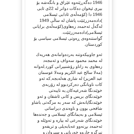
1946 ده‌گه‌ڕێته‌وه‌ عێراق و بانگه‌شه‌ بۆ
بیری ئیخوان ده‌كات دواتر له‌ 22ی ئابی
1946 دا (كۆمه‌ڵه‌ی ئادابی ئیسلامی
)داده‌مه‌زرێنێت پاشان له‌ ساڵی 1949
له‌گه‌ڵ ئه‌حمه‌د زه‌هاوی(كۆمه‌ڵه‌ی برایانی
ئیسلامی)داده‌مه‌زرێنێت.
گواستنه‌وه‌ی ڕه‌وتی ئیسلامی سیاسی بۆ
كوردستان.
ئه‌و جاوبیكه‌وتنه‌ به‌رده‌وامانه‌ی هه‌ریه‌ك
له‌ محمد محمود سه‌واف و ئه‌مجه‌د
زه‌هاوی به‌ زاناو رۆشنبیرانی كورد,له‌وانه‌
(مه‌لا سالح عبد الكریم ومه‌لا عوسمان
عبد العزیز) له‌ شاری هه‌له‌بجه‌,كه‌ ئه‌و
كات ناوبانگی ده‌ركردبوو له‌ زۆربه‌ی
خوێندنگا شه‌رعیه‌كان,به‌ تایبه‌تی
خوێندنگای بریس و كانی ئاشقان و ئه‌و
خوێندنگایانه‌ش كه‌ سه‌ر به‌ مزگه‌تی باشاو
شافحی بوون و ناوه‌ندی دیراساتی
ئیسلامی و به‌یمانگای ئیسلامی و جه‌نده‌ها
خوێندنگای شه‌رعی له‌ بیاره‌ و ته‌وێله‌ و
ئه‌حمه‌د بڕنه‌وو عه‌بابه‌یلی و تریفه‌و
نیرگزه‌ جاروو خه‌ربانی و سیروان و