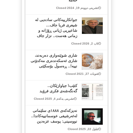
حەمە
تشرینی دووەم 19, 2024 Closed
جوانکارییەکانی سادەیی لە
شیعری فریا جاف…
شاعیریی ژیانی ڕۆژانە و
زمانی هەست.. نزار جاف
ئاب 2, 2026 Closed
شاری شوێنه‌واری ده‌ربه‌ند،
شاری ئه‌سكه‌نده‌ری مه‌كدۆنی
نییه‌!.. ڕه‌سوڵ بۆسكێنی
شوبات 27, 2021 Closed
کتێب\ جیاوازێکان..
گەنگەشەی فکری فرۆید
تشرینی یەکەم 4, 2025 Closed
نەیزکەکەی ١٨٨٨ی سلێمانی
لەئەرشیفی عوسمانییەکاندا..
نووسینی: یوسف عزەدین
ئیلول 22, 2025 Closed