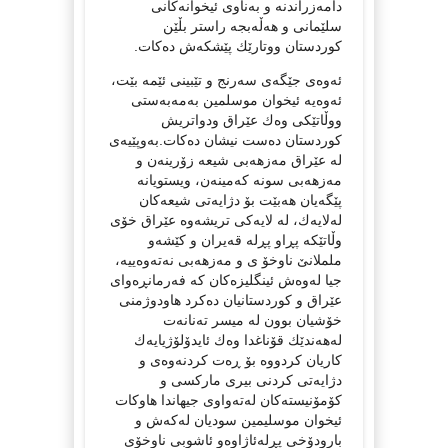
دامه‌زراندنه‌ و به‌ناوی ئیخوانه‌كانی
سلێمانی و هه‌ڵه‌بجه‌ راستر بڵێن
كوردستان ووتارێك پێشكه‌ش ده‌كات.
ئه‌وه‌ی جێگه‌ی سه‌رنج و تێبینی ئێمه‌ بێت،
ئه‌وه‌یه‌ ئیخوان موسلمین به‌مه‌به‌ستی
ووڵاتێكی وه‌ك عێراق ودواتریش
كوردستان ده‌ست نیشان ده‌كات.به‌وپێیه‌ی
له‌ عێراق مه‌زهه‌بی شیعه‌ زۆرینه‌ن و
مه‌زهه‌بی سونه‌ كه‌مینه‌ن، ویستویانه‌
پێگه‌یان هه‌بێت بۆ دژایه‌تی شیعه‌كان
له‌لایه‌ك، له‌ لایه‌كی تریشه‌وه‌ عێراق خۆی
وڵاتێكه‌ پڕاو پڕله‌ قه‌یران و كێشه‌و
ململانێ‌ ناوخۆ ی و مه‌زهه‌بی نه‌ته‌وه‌ییه‌،
جیا له‌وه‌ش ئینگلیزه‌كان كه‌ فه‌رمانڕه‌وای
عێراق و كوردستانیان ده‌كرد هاودوژمنی
خۆشیان بوون له‌ میسر ته‌نانه‌ت
له‌هه‌ندێك قۆناغدا وه‌ك ئایدۆلۆژیایه‌ك
كاریان كردووه‌ بۆ ڕه‌ت كردنه‌وه‌ی و
دژایه‌تی كردنی بیری ماركسی و
كۆمۆنیسته‌كان له‌ته‌واوی جیهاندا هاوكات
ئیخوان موسلیمین سودیان له‌كه‌ش و
بارودۆخی پڕله‌ئاژاوه‌و ئاشوبی ناوخۆی