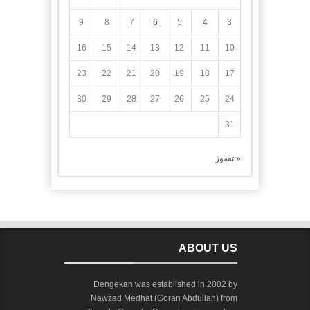
9
8
7
6
5
4
3
16
15
14
13
12
11
10
23
22
21
20
19
18
17
30
29
28
27
26
25
24
31
« تەموز
ABOUT US
Dengekan was established in 2002 by
Nawzad Medhat (Goran Abdullah) from