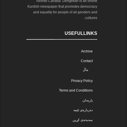
Toronto Canada. Dengekan is an online
Kurdish newspaper that promotes democracy
and equality for people of all genders and
cultures.
USEFULLINKS
Archive
Contact
ماڵ
Privacy Policy
Terms and Conditions
پارەدان
دەربارەی ئێمە
سەبەتەی کڕین