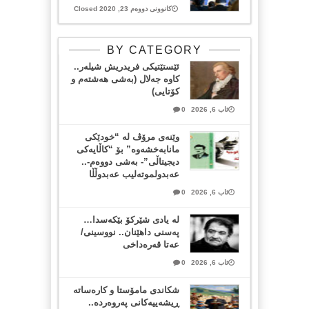
کانوونی دووەم 23, 2020 Closed
BY CATEGORY
ئێستێتیکی فریدریش شیلەر..
کاوە جەلال (بەشی هەشتەم و
کۆتایی)
ئاب 6, 2026
0
وێنەی مرۆڤ لە “خودێکی
مانابەخشەوە” بۆ “کاڵایەکی
دیجیتاڵی”- بەشی دووەم-..
عەبدولموتەلیب عەبدوڵڵا
ئاب 6, 2026
0
لە یادی شێرکۆ بێکەسدا…
پەسنی داهێنان.. نووسینی/
عەتا قەرەداخی
ئاب 6, 2026
0
شکاندی مامۆستا و کارەساتە
ڕیشەییەکانی پەروەردە..