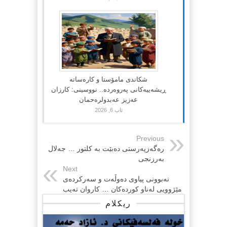
شکاندی مامۆستا و کارەساتە
ڕیشەییەکانی پەروەردە.. نووسینی: کارزان
عەزیز عەبدولرەحمان
ئاب 6, 2026
Previous
رەگەزپەرستی دەبێت بە کلتور … جەلال
بەرزنجی
Next
نه‌بوونی پیاوی ده‌وڵه‌ت و سه‌ركرده‌ی
مێژوویی له‌ناو كورده‌كان … كاروان ته‌یب
ریکلام