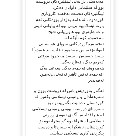
مه‌به‌ستی دژایه‌تی ئینگلیزه‌كان دروست
بوو له‌ سلێمانی داوایان ده‌كرد
ئینگلیزه‌كان ده‌ست نه‌خه‌نه‌ كاروباری
كورده‌وه‌ ، ئه‌ندامه‌ به‌ژدار بووه‌كانی ئه‌م
پارته‌ ئیسلامییه‌ بریتی بوو له‌ پیاوانی ئاینی
و عه‌شایه‌ری بوو هاوڕێیانی شێخ
مه‌حمودو كۆمه‌ڵێكه‌ له‌
ئه‌فسه‌ره‌كورده‌كانی سوپای عوسمانی
له‌وانه‌(عه‌باس مه‌حمود ئاغا،سه‌ید عه‌بدوڵا
سه‌ید حه‌سه‌ن ، سه‌ید مه‌حمود موقتی،
كه‌ریم به‌گ، فه‌تاح به‌گی
هه‌مه‌وه‌ند،ئه‌حمه‌د به‌گی سه‌عید به‌گ
،ئه‌حمه‌د ته‌قین تاهیر ئه‌فه‌ندی،ئه‌مین
ئه‌فه‌ندی)
ئه‌گه‌ر به‌وردیش باس له‌ دروست بوون و
سه‌رهه‌ڵدان و ڕه‌وتی ئیسلامی بكه‌ین له‌
كوردستان ، ده‌بێت بگه‌رێینه‌وه‌ بۆ
سه‌ره‌تای دروست بوونی ڕه‌وتی ئیسلامی
له‌ عێراقدا،به‌به‌ڵگه‌ی ئه‌وه‌ی ڕه‌وتی
ئیسلامی له‌ عێراقه‌وه‌ گواسترایه‌وه‌ بۆ
كوردستان، ئاشكرایه‌ سه‌ره‌تا و ده‌ست
پێكردنی كاری ئیسلامی سیاسی