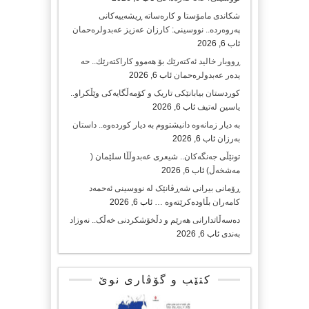
شکاندی مامۆستا و کارەساتە ڕیشەییەکانی
پەروەردە.. نووسینی: کارزان عەزیز عەبدولرەحمان
ئاب 6, 2026
ڕووبار خالید ئەكتەرێك بۆ هەموو كاراكتەرێك.. حه
یدەر عەبدولرەحمان
ئاب 6, 2026
کوردستان بیابانێکی تاریک و کۆمەڵگایەکی وێڵکراو..
یاسین لەتیف
ئاب 6, 2026
بە دیار زمانەوە دانیشتووم بە دیار کوردەوە.. داستان
بەرزان
ئاب 6, 2026
تونێڵی جەنگەکان.. شیعری عەبدوڵڵا سلێمان (
مەشخەڵ)
ئاب 6, 2026
ڕۆمانی بیرانی شەڕڤانێک لە نووسینی ئەحمەد
کامەران بڵاودەکرێتەوە …
ئاب 6, 2026
دەسەڵاتدارانی هەرێم و دڵخۆشکردنی خەڵک.. نەوزاد
بەندی
ئاب 6, 2026
کتێب و گۆڤاری نوێ