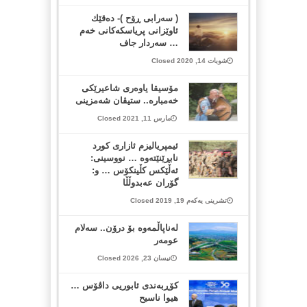
( سه‌رابی ڕۆح )- ده‌قێك
ئاوێزانی پریاسكه‌كانی خه‌م
… سه‌ردار جاف
شوبات 14, 2020 Closed
مۆسیقا یاوەری شاعیرێکی
خەمبارە.. ستیڤان شەمزینی
مارس 11, 2021 Closed
ئیمپریالیزم ئازاری کورد
نابڕێنێتەوە … نووسینی:
ئەڵێکس کڵینکۆس … و:
گۆران عەبدوڵڵا
تشرینی یەکەم 19, 2019 Closed
لەناپاڵمەوە بۆ درۆن.. سەلام
عومەر
نیسان 23, 2026 Closed
کۆڕبه‌ندی ئابوریی داڤۆس …
هیوا ناسیح