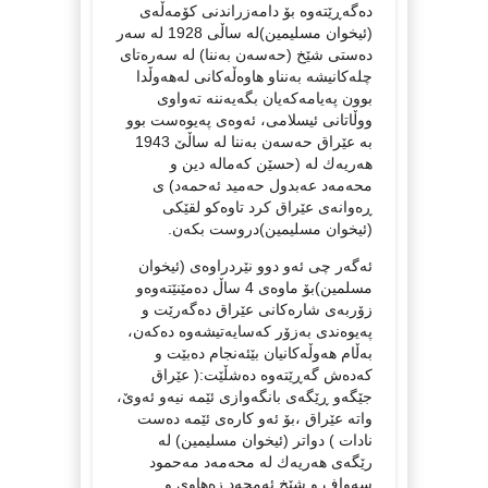
ده‌گه‌ڕێته‌وه‌ بۆ دامه‌زراندنی كۆمه‌ڵه‌ی
(ئیخوان مسلیمین)له‌ ساڵی 1928 له‌ سه‌ر
ده‌ستی شێخ (حه‌سه‌ن به‌ننا) له‌ سه‌ره‌تای
چله‌كانیشه‌ به‌نناو هاوه‌ڵه‌كانی له‌هه‌وڵدا
بوون په‌یامه‌كه‌یان بگه‌یه‌ننه‌ ته‌واوی
ووڵاتانی ئیسلامی، ئه‌وه‌ی په‌یوه‌ست بوو
به‌ عێراق حه‌سه‌ن به‌ننا له‌ ساڵێ‌ 1943
هه‌ریه‌ك له‌ (حسێن كه‌ماله‌ دین و
محه‌مه‌د عه‌بدول حه‌مید ئه‌حمه‌د) ی
ڕه‌وانه‌ی عێراق كرد تاوه‌كو لقێكی
(ئیخوان مسلیمین)دروست بكه‌ن.
ئه‌گه‌ر چی ئه‌و دوو نێردراوه‌ی (ئیخوان
مسلمین)بۆ ماوه‌ی 4 ساڵ ده‌مێنێته‌وه‌و
زۆربه‌ی شاره‌كانی عێراق ده‌گه‌رێت و
په‌یوه‌ندی به‌زۆر كه‌سایه‌تیشه‌وه‌ ده‌كه‌ن،
به‌ڵام هه‌وڵه‌كانیان بێئه‌نجام ده‌بێت و
كه‌ده‌ش گه‌ڕێته‌وه‌ ده‌شڵێت:( عێراق
جێگه‌و ڕێگه‌ی بانگه‌وازی ئێمه‌ نیه‌و ئه‌وێ‌،
واته‌ عێراق ،بۆ ئه‌و كاره‌ی ئێمه‌ ده‌ست
نادات ) دواتر (ئیخوان مسلیمین) له‌
رێگه‌ی هه‌ریه‌ك له‌ محه‌مه‌د مه‌حمود
سه‌واف و شێخ ئه‌مجه‌د زه‌هاوی و