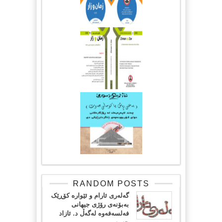
RANDOM POSTS
گەلەری ئارام و ئێوارە کۆڕێک
بەبۆنەی رۆژی جیهانی
فەلسەفەوە لەگەڵ د. ئازاد