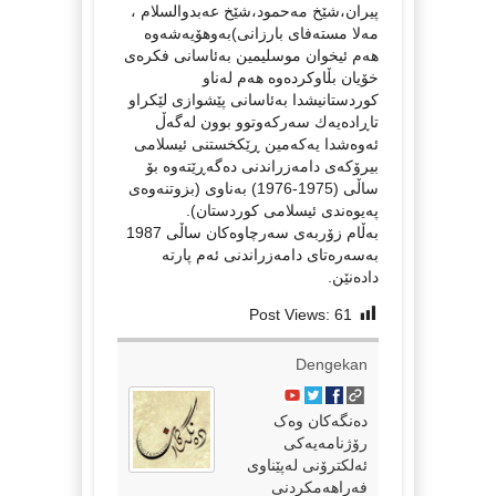
پیران،شێخ مه‌حمود،شێخ عه‌بدوالسلام ،
مه‌لا مسته‌فای بارزانی)به‌وهۆیه‌شه‌وه‌
هه‌م ئیخوان موسلیمین به‌ئاسانی فكره‌ی
خۆیان بڵاوكرده‌وه‌ هه‌م له‌ناو
كوردستانیشدا به‌ئاسانی پێشوازی لێكراو
تاڕاده‌یه‌ك سه‌ركه‌وتوو بوون له‌گه‌ڵ
ئه‌وه‌شدا یه‌كه‌مین ڕێكخستنی ئیسلامی
بیرۆكه‌ی دامه‌زراندنی ده‌گه‌ڕێته‌وه‌ بۆ
ساڵی (1975-1976) به‌ناوی (بزوتنه‌وه‌ی
په‌یوه‌ندی ئیسلامی كوردستان).
به‌ڵام زۆربه‌ی سه‌رچاوه‌كان ساڵی 1987
به‌سه‌ره‌تای دامه‌زراندنی ئه‌م پارته‌
داده‌نێن.
Post Views:
61
Dengekan
دەنگەکان وەک
رۆژنامەیەکی
ئەلکترۆنی لەپێناوی
فەراهەمکردنی