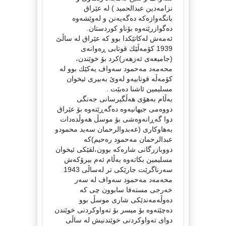
نزامه‌دین عبدالحمید ) له‌ عێراق
بانگه‌وازه‌كه‌ ده‌گه‌یه‌نن و له‌وێشه‌وه‌
ده‌گوازرێته‌وه‌ بۆناو كوردستان.
ئه‌مه‌ش له‌كاتێكدا بوو كه‌ عێراق له‌ ساڵێ‌
1939 كۆمه‌ڵێك قوتابی ڕه‌وانه‌ی
(جامیعه‌ی ئه‌زهه‌ر)كرد بۆ خوێندن،
محه‌مه‌د مه‌حمود سه‌واف یه‌كێك بوو له‌
كۆمه‌ڵه‌ قوتابیه‌و له‌وێ‌ به‌بیری ئیخوان
مسلیمین ئاشنا ده‌بێت .
به‌ڵام به‌هۆی هه‌ڵگیرسانی جه‌نگی
دووه‌می جیهانیه‌وه‌ ده‌گه‌ڕێته‌وه‌ بۆ عێراق
دوا گه‌ڕانه‌وه‌شی بۆ موسڵ هه‌وڵده‌دات
به‌هاوكاری (عه‌بدوالرحمان سه‌ید محمودو
عبدالرحمان مه‌حمود ره‌حیم)كه‌
دووبازرگانی شاره‌كه‌ بوون،لقێكی ئیخوان
مسلیمین بكاته‌وه‌ به‌ڵام ئه‌م بیرۆكه‌ش
سه‌رناگرێت جارێكی تر له‌ساڵی 1943
محه‌مه‌د مه‌حمود سه‌واف له‌ سه‌ر
خه‌رجی مسته‌فا سابوون چی كه‌
ده‌وڵه‌مه‌ندێكی شاری موسڵ بوو
ده‌چێته‌وه‌ بۆ میسر بۆ ته‌واوكردنی خوێندن
دوای ته‌واوكردنی خوێندنیش له‌ ساڵی