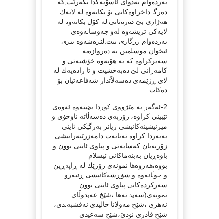
به‌رده‌وام به‌دوای ئاسۆیه‌كدا بگه‌رێت,كه‌
ده‌رگا داخراوه‌كانی بۆ بكاته‌وه‌ له‌ لایه‌ك
هه‌ژاری بێ ده‌ره‌تانی له‌ كۆل بكاته‌وه‌ له‌
لایه‌كی تریشه‌وه‌ له‌و جه‌وسانه‌وه‌ی
به‌رده‌وام رزگاری بیت,لێره‌شه‌وه‌ بیری
ئیخوان موسلمین به‌ ده‌روازه‌یه‌
سه‌یركراوه‌ كه‌ به‌ هۆیه‌وه‌ خۆشیه‌تی و
كامه‌رانی لێ ده‌به‌خشیت و تا راده‌یه‌ك له‌
لای ڕژێمه‌ی ده‌سه‌لاًتدار شه‌فاعه‌تیان بۆ
ده‌كات
2-ئه‌گه‌ر به‌ مێژووی كوردا بچینه‌وه‌ ئه‌وه‌ی
تێبینی كراوه‌، زۆربه‌ی ده‌سه‌ڵاته‌ ناوخۆی و
میرنیشینه‌كانیشی زیاتر به‌رگێكی ئاینی
به‌به‌ردا كراوه‌ ته‌نانه‌ت دامه‌زرێنه‌رانیشی
زۆربه‌یان كه‌سایه‌تی و پیاوی ئاینی بوون و
باوه‌ڕیان به‌بنه‌ماكانی ئیسلام
بووه‌،هه‌روه‌ها نمونه‌ی زۆرێك له‌ ڕاپه‌ڕین
و جوڵانه‌وه‌ و شۆڕشه‌كانیشی ڕێبه‌رو
سه‌ركرده‌كانی پیاوی ئاینی بوون
نمونه‌ی(سه‌ید ته‌ها ،شێخ عه‌بدوڵای
نه‌هری ،شێخ مه‌ولانا خالیدی نه‌قشبه‌ندی،
شێخ قادری نودێ‌،شێخ سه‌عیدی