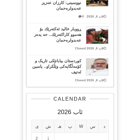
نووسینی: کارزان عەزیز
عەبدولرەحمان
ئاب 6, 2026
0
ڕووبار خالید ئەكتەرێك بۆ
هەموو كاراكتەرێك.. حه یدەر
عەبدولرەحمان
ئاب 6, 2026 Closed
کوردستان بیابانێکی تاریک و
کۆمەڵگایەکی وێڵکراو.. یاسین
لەتیف
ئاب 6, 2026 Closed
CALENDAR
ئاب 2026
د
س
W
پ
هـ
ش
ی
2
1