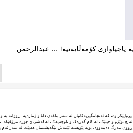
یە یاجیاوازی کۆمەڵایەتیە! … عبدالرحمن
 و بڕواپێکراوە، کە ئەنجامگیریەکانیان لە سەر بناغەی داتا و ژمارەیە، ڕۆژانە بە و
ەنجامەکانی ئەم پەتای کۆڤید١٩ وەن، بزانن لە چ توێژو و چینێک، لە کام گەڕەک و ناوچەیەک، لە لەشی چ جۆرە مرۆڤێکدا 
بەڕووی مەرگ دەبنەووە، بۆیە پێویستە ئێمەش تێگەیشتنمان هەبێت لە سەر ئەم پە