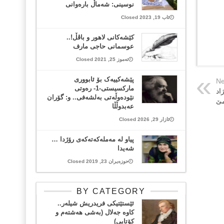
نوسینی: شەماڵ بارەوانی
ئاب 19, 2023 Closed
کێشەکانی لاهور و باڤڵ!..
عوسمانی حاجی مارف
تەموز 25, 2021 Closed
پێشەکییەک بۆ ئابووری
Ne
مارکسیستی-1- رەوتی
اد
نێودەوڵەتی بەلشەفی.. و: گۆران
مێ
عەبدوڵڵا
ئازار 29, 2026 Closed
پیاو له‌ مه‌مله‌که‌ته‌که‌ی رۆژدا …
شه‌یدا
حوزەیران 23, 2019 Closed
BY CATEGORY
ئێستێتیکی فریدریش شیلەر..
کاوە جەلال (بەشی هەشتەم و
کۆتایی)