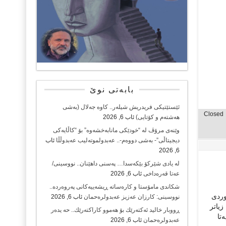
بابەتی نوێ
ئێستێتیکی فریدریش شیلەر.. کاوە جەلال (بەشی
Closed
هەشتەم و کۆتایی)
ئاب 6, 2026
وێنەی مرۆڤ لە “خودێکی مانابەخشەوە” بۆ “کاڵایەکی
دیجیتاڵی”- بەشی دووەم-.. عەبدولموتەلیب عەبدوڵڵا
ئاب
6, 2026
لە یادی شێرکۆ بێکەسدا… پەسنی داهێنان.. نووسینی/
عەتا قەرەداخی
ئاب 6, 2026
شکاندی مامۆستا و کارەساتە ڕیشەییەکانی پەروەردە..
وردی
نووسینی: کارزان عەزیز عەبدولرەحمان
ئاب 6, 2026
، زیاتر
ڕووبار خالید ئەكتەرێك بۆ هەموو كاراكتەرێك.. حه یدەر
تا
عەبدولرەحمان
ئاب 6, 2026