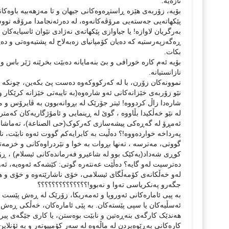
تازەیە.
بۆیە، زۆربەی هێزە ڕاستڕەوەکانی جیهان و تا مەزهەبیە باوەکان
پێکهاتەیی جەستەیی مرۆڤەکانەوە، لە دەرئەنجامدا مرۆڤە تووش
بەرگریان لاوازە! یا جیاوازی پێکهاتەی نەژادی نێوان ئاسیایەکا
ڕەگەزپەرستیە کە دەیان کۆمپانیای زەبەلاح لە پشتیەوەتی و دە
بکات.
بۆیە ئەم کارە خورافی و بێ بنەمایانە دەبێت بخرێنە ژێر باس و
نازانستیانە.
نموونەکان زۆرن، با لە کەرکووکەوە دەست پێ بکەین، چونکە ئا
نێو زۆربەی خێزانەکانی ئەو شارەوە(بە تایبەتی خێزانە کرێکار 
شارەدا زاڵ کردووە! ئیتر جۆرێک لە بڕوانەبوون بە ڤایرۆس و م
لە نێو خەڵکیدا بڵاووە ، گوێ لە ڕینمایی و ئامۆژگاریەکان کەم
پەرداخە خواردەووە!؟ دەڵیت بە کابرایەکم گووت ئەوە نابێت، نا
گووتی، مەترسە ، تەنها بڕوات بە خوا و نێردراوەکانی و خزمە
کوڕی شەداد(یەکێک بوو لە شاعیرو فەرماندەکانی ئیسلام) ، ڕۆ
دەترسیت لەو گایە؟ دەڵێت عەنتەرە گوتی: کێشەکە ئەوەیە، ئەو
لەو خەڵکانەی کۆمەڵگای ئیسلامی، خۆی ناشارێتەوە و خۆی و 
جگەرو پەنکریاسی تەوا و نەبوو!؟؟؟؟؟؟؟؟؟؟؟؟؟؟
بە پیی ئامارەکانی ئەوروپا و ئەمەریکا، زۆرێک لە ڕەش پێست و 
ئەسڵیەکان یا سپی پێستەکان. بە پێی ئامارەکان، خەڵکی ڕەش پ
هەندێک کارگەی بنەڕەتین و نابێت بوەستن، یا کاری جێگەی پی
کارەکانی بەڕێوەبردن لە ماڵەوە لە سەر کۆمپیوتەر و بە ئۆنلاین 