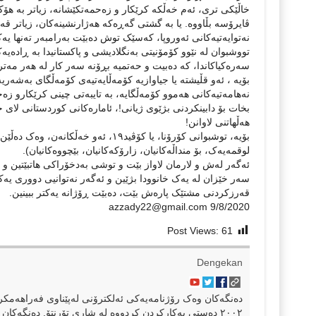
خاڵێکی تری، ئەم خەڵکە کرێکار و زەحمەتکێشانە، زیاتر بە هۆک
نەتوایەتیەکانی ئەوروپا، کەسێک توش دەبێت بەرامبەر تەنها یە
تووشبوان لە نێوو کۆمۆنیتی بەنگلادیشی و پاکستانیدا بە ڕادەیەک
سەرەکیاکاندا، کە دەبیت و حەتمیە بڕۆنە سەر کار لە هەر مەترسیەک
بۆیە ، ئەو قڵیشتە یا جیاوازیە کۆمەڵایەتیەی کۆمەڵگای بەشەر
نەهامەتیەکانی هەموو کۆمەڵگایە، بە تایبەتی چینی کرێکارو ز
بخات بۆ دابینکردنی بژێوی ژیانی!، ئامارەکانی کوردستانی لا
هەڵهاتنی لاوانن!
بۆیە، توشبوانی کۆرۆنا، یا کۆڤید١٩، 
لوقمەیەک، بۆ منداڵەکانیان، زارۆکەکانیان، بێچووەکانیان).
ئەگەر لەش و لارمان لاواز بێت و توشی بەدخۆراکی هاتبێتین و 
سەر خێزان لە یەک خانوودا بژێین و ئەگەر نەتوانیی دووری یە
قەرزکردنی مشتێک پارەش بێت، دەبێت ڕۆژانە یەکتر ببینین.
azzady22@gmail.com 9/8/2020
Post Views:
61
Dengekan
٢٠٠٢ دەستی بەکارکردن کردووە لە شاری تۆرنتۆ. دەنگەکان 