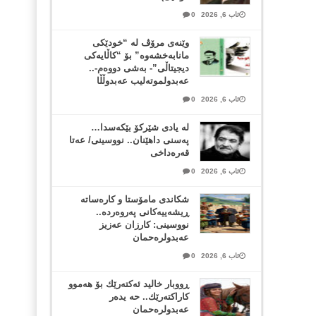
ئاب 6, 2026
0
وێنەی مرۆڤ لە “خودێکی
مانابەخشەوە” بۆ “کاڵایەکی
دیجیتاڵی”- بەشی دووەم-..
عەبدولموتەلیب عەبدوڵڵا
ئاب 6, 2026
0
لە یادی شێرکۆ بێکەسدا…
پەسنی داهێنان.. نووسینی/ عەتا
قەرەداخی
ئاب 6, 2026
0
شکاندی مامۆستا و کارەساتە
ڕیشەییەکانی پەروەردە..
نووسینی: کارزان عەزیز
عەبدولرەحمان
ئاب 6, 2026
0
ڕووبار خالید ئەكتەرێك بۆ هەموو
كاراكتەرێك.. حه یدەر
عەبدولرەحمان