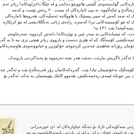
ارەکانی گواستنەوەی گشتی هاتووچۆ دەکەن و لە جێگا داخراوەکاندا زیاتر ئەم
ڤایرۆسە بڵاووە. یا بە گشتی گەڕەکە هەژارنشینەکان، زیاتر قەرەباڵەغ و تێکەڵاووە. بە پیی ئامارەکان لە بیست ٢٠ ڕەش پێست و کەمە
ک لە سەد کەس لە سپی پیستێک یا هاووڵاتیە ئەسڵیەکان، هەروەها ئامارەکان
 لە نێو کۆمینیتیەکانی تردا کەمترە، ڕادەی ژنانی بەنگللادیشی لە نێو کرێکارە
یشدا بێت ٪٤٣ یە!
یەت، کە ئینسانەکانی بە سەر چین و توێژەکاندا دابەش کردووە، سەرچاوەی
ەحمەتکێشی کۆمەڵگا، کە لە هێزی دەست و بازووی زیاتر هیچی تری نیە تا بە گە
ی خۆمان ڕۆژانە شاهیدی چەندین کردەوەی خۆکوژین و جیابوونەوەی هاوسەرەکانن
ئەو خەڵکانەن، وەک دەڵێن( ئەگەر ئاگریش ببارێت، دەبێت هەر بچنە دەرەووە بۆ پەیداکردنی پارویەک،
کۆمەڵێک نەخۆشیمان تیادا بێت، گەڕەکەکانمان زۆر قەرەباڵەغ بێت و ئەگەر چەن
ک بین چونکە ئێمەی زەحمەتکێش، هەموو کاتێک پێویستمان بە یەکە، ئەگەر بۆ
دەنگەکان وەک رۆژنامەیەکی ئەلکترۆنی لەپێناوی فەراهەمکردنی سەکۆیەکی ئازاد بۆ دەنگە جیاوازەکان لە ١ی حوزەیرانی
بە رۆژنامەی خۆتان بزانن و لەرێی ناردنی بابەتەکانتانەوە بەرەو