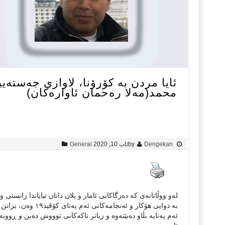
ئایا مردن بە کۆرۆنا، لاوازی جەستەی
محمد(مەلا رەحمان ئاوارەکان)
Dengekan
by
ئاب 10, 2020
General
لەو ووڵاتانەی کە دەزگاکانی ئامار و پلان دانان تیایاندا زانستی
بە دوایی هۆکار و ئ
ئەم پەتایە بڵاو دەبێتەوە و زیاتر تاکەکانی توووش دەبن و ڕوو