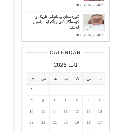
ئاب 6, 2026
0
کوردستان بیابانێکی تاریک و
کۆمەڵگایەکی وێڵکراو.. یاسین
لەتیف
ئاب 6, 2026
0
CALENDAR
ئاب 2026
د
س
W
پ
هـ
ش
ی
2
1
9
8
7
6
5
4
3
16
15
14
13
12
11
10
23
22
21
20
19
18
17