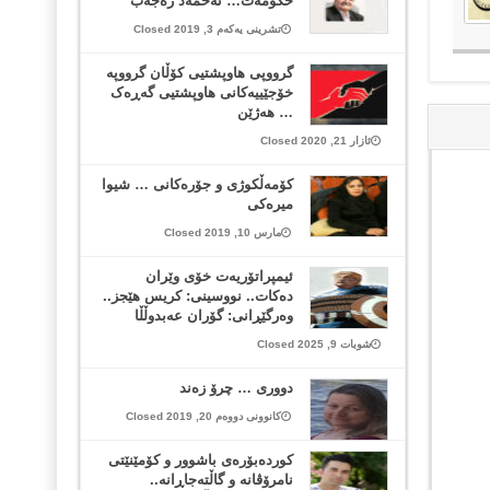
حكومه‌ت… ئه‌حمه‌د ره‌جه‌ب
تشرینی یەکەم 3, 2019 Closed
گرووپی هاوپشتیی کۆڵان گرووپە
خۆجێییەکانی هاوپشتیی گەڕەک
… هەژێن
ئازار 21, 2020 Closed
كۆمەڵكوژی و جۆرەكانی … شیوا
میرەكی
مارس 10, 2019 Closed
ئیمپراتۆریەت خۆی وێران
دەکات.. نووسینی: کریس هێجز..
وەرگێڕانی: گۆران عەبدوڵڵا
شوبات 9, 2025 Closed
دووری … چرۆ زه‌ند
کانوونی دووەم 20, 2019 Closed
کوردەبۆرەی باشوور و کۆمێنێتی
نامرۆڤانە و گاڵتەجاڕانە..