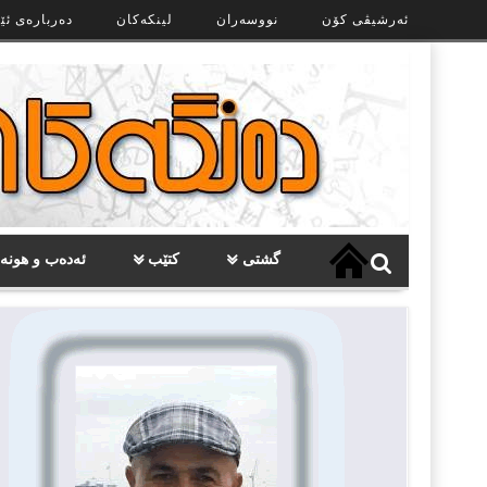
Ski
ئەرشیڤی کۆن
نووسەران
لینکەکان
دەربارەی ئێ
t
th
conten
گشتی
کتێب
ئەدەب و هونە