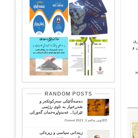
ڕی
 و
د
RANDOM POSTS
دەسەڵاتێکی سەرکوتکەر و
شەڕخواز بە ناوی رژێمی
ئێران!.. عەبدولڕەحمان گەورکی
کانونی یەکەم 3, 2023 Closed
زیندانی سیاسی و زیره‌كی