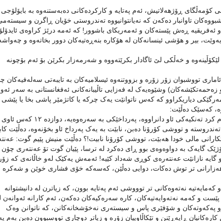
ی کۆمەڵگای ڕۆژهەلاتیش، ئەم پەتایە و کارکردەکانی دەبەستنەوە بە بایۆلۆجی ی
بووەکان تاوانبار دەکەن کە نەیانتوانیووە تەندروستی خۆیان ڕاگرن و سیستەمی
ن و ئەفریقیە ڕەش پێستەکان و ئەمەریکای باشوور! کە ئەمە درێژ کراوەی ئایدۆلۆ
یەوێت، بیر و هۆشی ئینسانەکان لە هۆکارە بنەڕەتیەکان دوور بخاتەوە و چەواش
 لێکۆڵینەوە و خەڵکی لێ ئاگادار بکرێتەووە و شەرمەزار بکرێن بۆ ئەم بۆچونە
ماری تووشبوان زۆر زۆرە و بزووتنەوە ئیسلامیەکان بە تایبەتی سەلەفیەکان چ
و زەحمەتکێشەکان) وشێوەیەک لە فەزایی تاڵیبانەکانی ئەفغانستانی بە سەر ئەو
ەرگێکی دیاریکراوو کە کەس ناتوانێت یەک چرکە یا کاتژمێر پاشی بخا یا پێشی 
ترە، کەسێک دەڵێت:
ئەمڕۆ لە گەڕەکی پیشەسازی کەرکوک(حی الصناعة)، تەماشام کرد تەنکیەکی ئاو دانراووە، پەرداخێکی بە سەرە
تەندروستە و تووشی کۆرۆنا دەبن، نابێت بە یەک پەرداخ ئاو بخۆنەوە، دەڵێت کاب
تکارانی مالی خودا هەبێت، تووشی کۆرۆنا نابیت!؟ دەڵێت منیش پێیم گوت: عەنت
ژێک گایەک بە دواوەوەی بوو ڕای دەکرد لە ترسا، پێیان گوت تۆ عەنتەری چۆن
 گایە نازانێت عەنتەرەی کوڕی شەداد کێیە! ئەمەش یەکێک لەو خاڵانەی کە زۆ
هەزارانی تر توش دەکات، دوایی دەڵێن، کەسەکە خۆی فشاری خوێن و شەکرە و
کەمایەتیە نەتەوەکانی تر توووشی ئەم پەتایە بوون، کە زیاترن لە دانیشتوانە
ێست و کەمە نەتەوایەتیەکان، کارە سەرەکیەکان دەکەن، ئەم کارانە ئەوانەن ل
رو پەکەوتەکان و شۆفێری پاس و سیستەری نەخۆشخانەکانن، کە ناتوانن وەک
کارەکانیان ڕاپەڕێنن و تێکاڵاوییان زۆرە و زیاتر دوچاری تووسبوون دەبن بەم پەت