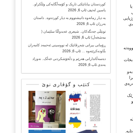
کوردستان بیابانێکی تاریک و کۆمەڵگایەکی وێڵکراو..
ا
یاسین لەتیف
ئاب 6, 2026
ژیایی
بە دیار زمانەوە دانیشتووم بە دیار کوردەوە.. داستان
ەی
بەرزان
ئاب 6, 2026
تونێڵی جەنگەکان.. شیعری عەبدوڵڵا سلێمان (
مەشخەڵ)
ئاب 6, 2026
ڕۆمانی بیرانی شەڕڤانێک لە نووسینی ئەحمەد کامەران
ووەتە
بڵاودەکرێتەوە …
ئاب 6, 2026
دەسەڵاتدارانی هەرێم و دڵخۆشکردنی خەڵک.. نەوزاد
بخات
بەندی
ئاب 6, 2026
وەیە، دوازدە ١٢ کەس ئاوی بەو
را
ەرەی
کتێب و گۆڤاری نوێ
رێک
ە
ایە.