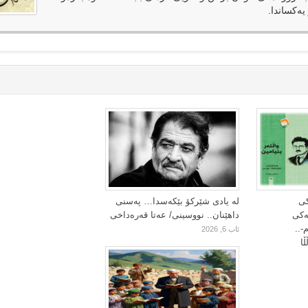
یەکساندا.
کی
لە یادی شێرکۆ بێکەسدا… پەسنی
یەکی
داهێنان.. نووسینی/ عەتا قەرەداخی
-..
ئاب 6, 2026
ا