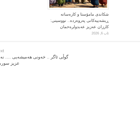
شکاندی مامۆستا و کارەساتە
ڕیشەییەکانی پەروەردە.. نووسینی:
کارزان عەزیز عەبدولرەحمان
ئاب 6, 2026
xt
گوڵی ئاگر .. خه‌ونی هه‌میشه‌یی …. نه‌ژ
عزیز سور