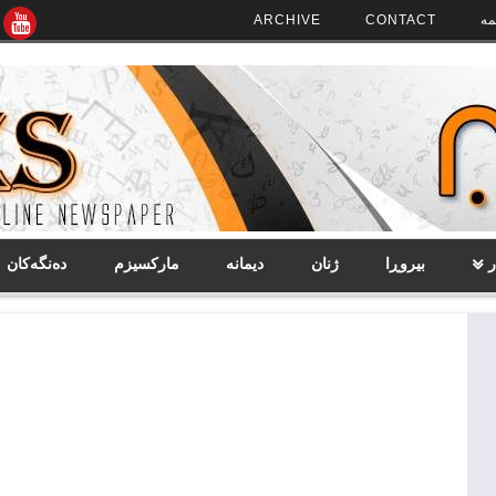
مە
CONTACT
ARCHIVE
ر
بیروڕا
ژنان
دیمانە
مارکسیزم
دەنگەکان