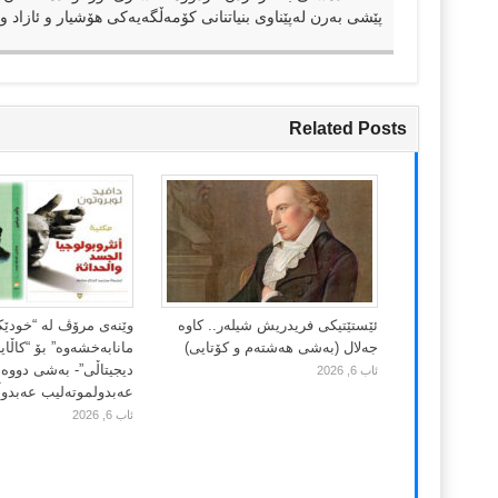
پێشی بەرن لەپێناوی بنیاتنانی کۆمەڵگەیەکی هۆشیار و ئازاد و 
Related Posts
ئێستێتیکی فریدریش شیلەر.. کاوە
وێنەی مرۆڤ لە “خودێ
جەلال (بەشی هەشتەم و کۆتایی)
مانابەخشەوە” بۆ “کاڵا
دیجیتاڵی”- بەشی دووەم
ئاب 6, 2026
عەبدولموتەلیب عەبدوڵڵ
ئاب 6, 2026