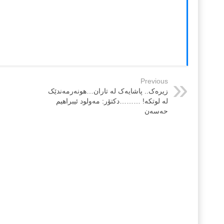
Previous
زیرەک.. پاشایەک لە تاران…هونەرمەندێک
لە لوتکە! ………دکتۆر: مەولود ئیبراهیم
حەسەن