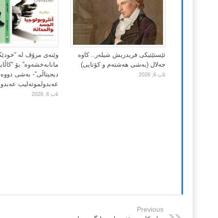
ئێستێتیکی فریدریش شیلەر.. کاوە
وێنەی مرۆڤ لە “خودێ
جەلال (بەشی هەشتەم و کۆتایی)
مانابەخشەوە” بۆ “کاڵا
دیجیتاڵی”- بەشی دووەم
ئاب 6, 2026
عەبدولموتەلیب عەبدوڵڵ
ئاب 6, 2026
Previous