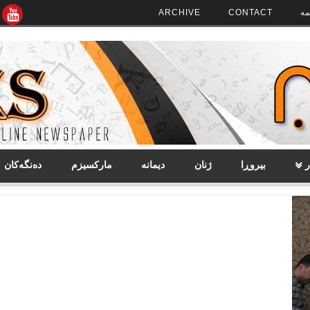
مە
CONTACT
ARCHIVE
ر
بیروڕا
ژنان
دیمانە
مارکسیزم
دەنگەکان