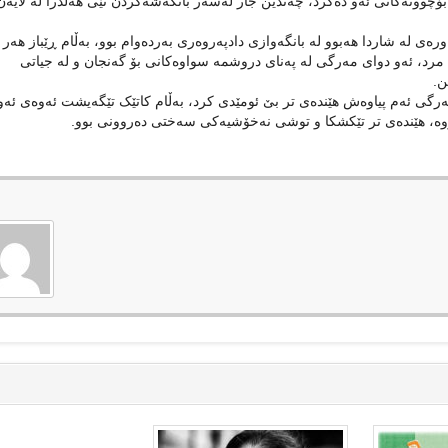
 بۆچوونەکانی ئەو دەکرد، چەندین جار لەسەر بانگەشەکردن تێی هەڵدرا لە لایەن
ی لە شاردا هەبوو لە بانگەوازی دادپەروەری بەردەوام بوو، بەڵام ڕێباز هەر
ە مرد، ئەو دوای مەرگی لە پەنای دروشمە سواوەکانی بۆ گەنجان و لە جیاتی
ن.
رگی ئەم پیاوەش هێندەی تر بێ ئومێدی کرد، بەڵام کاتێک تێگەیشت ئەوەی ئەو
ووە، هێندەی تر تێكشکا و توشی نەخۆشیەکی سەختی دەروونی بوو.