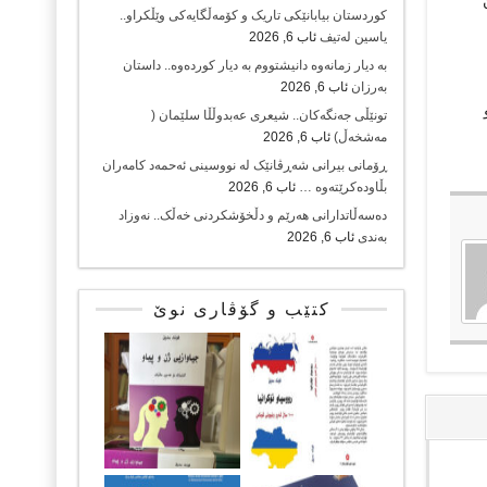
کوردستان بیابانێکی تاریک و کۆمەڵگایەکی وێڵکراو..
یاسین لەتیف
ئاب 6, 2026
بە دیار زمانەوە دانیشتووم بە دیار کوردەوە.. داستان
بەرزان
ئاب 6, 2026
تونێڵی جەنگەکان.. شیعری عەبدوڵڵا سلێمان (
مەشخەڵ)
ئاب 6, 2026
ڕۆمانی بیرانی شەڕڤانێک لە نووسینی ئەحمەد کامەران
بڵاودەکرێتەوە …
ئاب 6, 2026
دەسەڵاتدارانی هەرێم و دڵخۆشکردنی خەڵک.. نەوزاد
بەندی
ئاب 6, 2026
کتێب و گۆڤاری نوێ