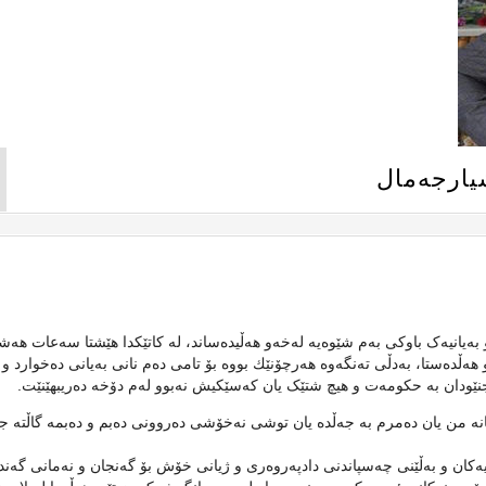
شیارجەمال
ە نیوەڕۆیە” ڕێبازی تەمەن ١٨ ساڵ هەموو بەیانیەک باوکی بەم شێوەیە لەخەو هەڵیدەساند، لە کاتێکدا هێشتا سەعات 
 هەڵدەستا، بەدڵی تەنگەوە هەرچۆنێك بووە بۆ تامی دەم نانی بەیانی دەخوارد و 
 جنێودان بە حکومەت و هیچ شتێک یان کەسێکیش نەبوو لەم دۆخە دەریبهێنێت.
انە من یان دەمرم بە جەڵدە یان توشی نەخۆشی دەروونی دەبم و دەبمە گاڵتە ج
کان و بەڵێنی چەسپاندنی دادپەروەری و ژیانی خۆش بۆ گەنجان و نەمانی گەند