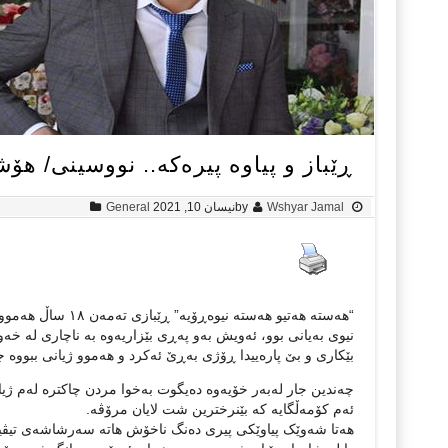
ڕێباز و پیاوە پیرەکە.. نووسینی/ هۆ
Wshyar Jamal
by
نیسان 10, 2021
General
“هەستە هەتیو هەست
نیوی بەیانی بوو، ئەویش بەو پەڕی بێزاریەوە بە ناچاری لە خەو
بێکاری و بێ پارەییدا ڕۆژی بەڕێ ئەکرد و هەموو ژیانی ببووە
چەندین جار لەبەر خۆیەوە دەیگوت بەخوا مردن چاکترە لەم ژی
ئەم کۆمەڵگایە کە بێنرخترین شت لایان مرۆڤە.
هەتا شەوێک پیاوێکی پیری دەنگ ناخۆش هاتە سەرشاشەی تیڤیە