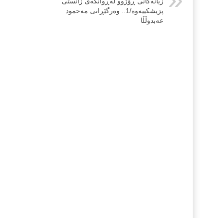
زیانەکانی ڕۆژوو لەڕوانگەی زانستی
پزیشکییەوە/1.. وەرگێڕانی مەحمود
عەبدوڵڵا