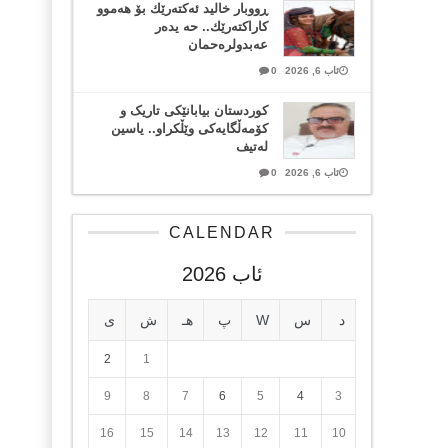
ڕووبار خالید ئەكتەرێك بۆ هەموو
كاراكتەرێك.. حه یدەر
عەبدولرەحمان
ئاب 6, 2026
0
کوردستان بیابانێکی تاریک و
کۆمەڵگایەکی وێڵکراو.. یاسین
لەتیف
ئاب 6, 2026
0
CALENDAR
ئاب 2026
د
س
W
پ
هـ
ش
ی
2
1
9
8
7
6
5
4
3
16
15
14
13
12
11
10