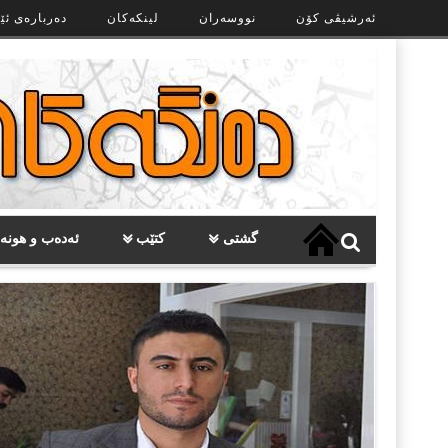
Ski
ئەرشیڤی کۆن
نووسەران
لینکەکان
دەربارەی ئێ
t
th
conten
گشتی
کتێب
ئەدەب و هونە