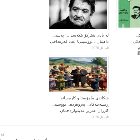
کی
لە یادی شێرکۆ بێکەسدا… پەسنی
یەکی
داهێنان.. نووسینی/ عەتا قەرەداخی
-..
ئاب 6, 2026
ا
شکاندی مامۆستا و کارەساتە
ڕیشەییەکانی پەروەردە.. نووسینی:
کارزان عەزیز عەبدولرەحمان
ئاب 6, 2026
xt