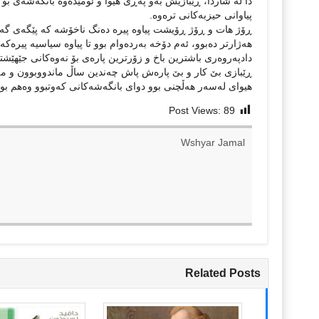
دا لە شاردا، ڕێبازیش بەو پەڕی هیوا و ئومێدەوە بانگەشەی بۆ
پیاوانی حیزبەکانی ترەوە.
ڕۆژ هات و ڕۆژ ڕۆیشت پیاوە پیرە دەنگ ناخۆشە کە پێگەی گەورە
هەژارتر دەبوو، ئەم دۆخە بەردەوام بوو تا پیاوە سیاسیە پیرەک
دادپەروەری باشترین باخ و زۆرترین پارەی بۆ نەوەکانی جێهێشت
ڕێبازی بێ کار و بێ پارەش پاش چەندین ساڵ ماندووبوون و مە
هیوای لەسەر هەڵچنی بوو دوای بانگەشەکانی کەوتبوو وەهم ب
Post Views:
89
Wshyar Jamal
Related Posts