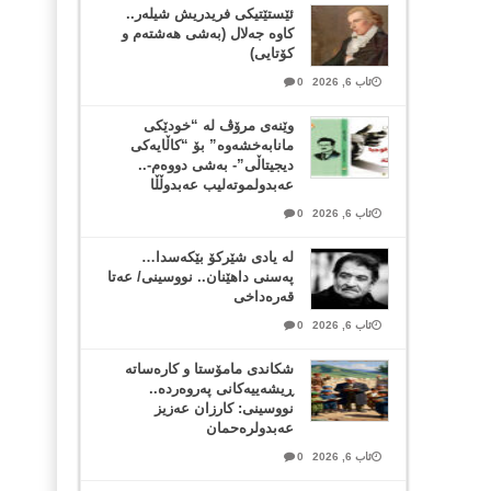
ئێستێتیکی فریدریش شیلەر..
کاوە جەلال (بەشی هەشتەم و
کۆتایی)
ئاب 6, 2026
0
وێنەی مرۆڤ لە “خودێکی
مانابەخشەوە” بۆ “کاڵایەکی
دیجیتاڵی”- بەشی دووەم-..
عەبدولموتەلیب عەبدوڵڵا
ئاب 6, 2026
0
لە یادی شێرکۆ بێکەسدا…
پەسنی داهێنان.. نووسینی/ عەتا
قەرەداخی
ئاب 6, 2026
0
شکاندی مامۆستا و کارەساتە
ڕیشەییەکانی پەروەردە..
نووسینی: کارزان عەزیز
عەبدولرەحمان
ئاب 6, 2026
0