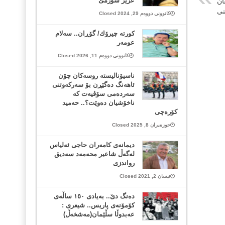
عزیز سورمێ
ان
نی
کانوونی دووەم 29, 2024 Closed
كورتە چیرۆك/ گۆڕان.. سەلام
عومەر
کانوونی دووەم 11, 2026 Closed
ناسیۆنالیستە روسەکان چۆن
ئاهەنگ دەگێڕن بۆ سەرکەوتنی
سەردەمی سۆڤیەت کە
ناخۆشیان دەوێت؟.. حەمید
کۆرەچی
حوزەیران 8, 2025 Closed
دیمانەی کامەران حاجی ئەلیاس
لەگەڵ شاعیر محه‌مه‌د سه‌دیق
رواندزی
نیسان 2, 2021 Closed
دەنگ دێ.. بەیادی ١٥٠ ساڵەی
کۆمۆنەی پاریس.. شیعری :
عەبدوڵا سڵێمان(مەشخەڵ)