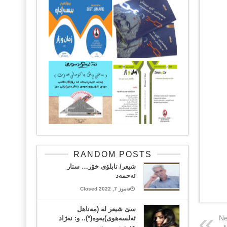
RANDOM POSTS
شیعر/ تابلۆی خۆر… ستار
ئه‌حمه‌د
تەموز 7, 2022 Closed
سێ شیعر له‌ (مەناهل
Ne
ئەلسەهوی)یه‌وه‌(*).. و: نه‌ژاد