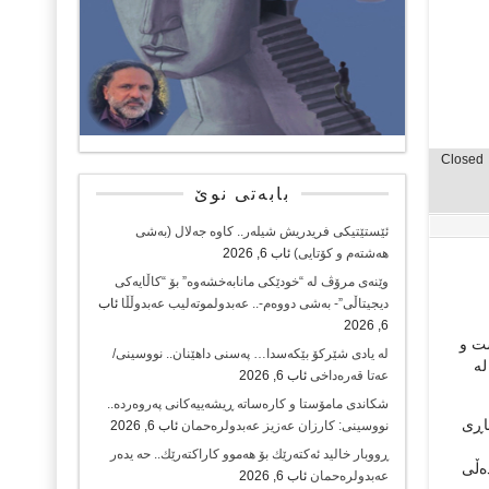
Closed
بابەتی نوێ
ئێستێتیکی فریدریش شیلەر.. کاوە جەلال (بەشی
هەشتەم و کۆتایی)
ئاب 6, 2026
وێنەی مرۆڤ لە “خودێکی مانابەخشەوە” بۆ “کاڵایەکی
دیجیتاڵی”- بەشی دووەم-.. عەبدولموتەلیب عەبدوڵڵا
ئاب
6, 2026
هەشت و
لە یادی شێرکۆ بێکەسدا… پەسنی داهێنان.. نووسینی/
لە
عەتا قەرەداخی
ئاب 6, 2026
شکاندی مامۆستا و کارەساتە ڕیشەییەکانی پەروەردە..
اڕی
نووسینی: کارزان عەزیز عەبدولرەحمان
ئاب 6, 2026
ڕووبار خالید ئەكتەرێك بۆ هەموو كاراكتەرێك.. حه یدەر
ەڵی
عەبدولرەحمان
ئاب 6, 2026