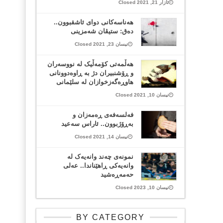
ئازار 21, 2021 Closed
هەناسەکانی دوای ئاشقبوون..
دەق: ستیڤان شەمزینی
نیسان 23, 2021 Closed
هەڵمەتی کۆمەڵيک لە نووسەران
و ڕۆشنبیران دژ بە ڕاوەدوونانی
هاوڕەگەزخوازان لە سلێمانی
نیسان 10, 2021 Closed
فەلسەفەی ڕەمەزان و
بەڕۆژبوون.. ئاراس سەعید
نیسان 14, 2021 Closed
نمونەی چەند وانەیەک لە
وانەیەکی ڕاهێناندا.. عەلی
حەمەڕەشید
نیسان 10, 2023 Closed
BY CATEGORY