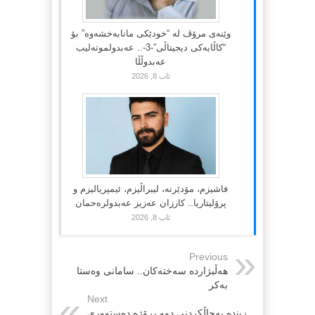
وێنەی مرۆڤ لە “خودێکی مانابەخشەوە” بۆ
“کاڵایەکی دیجیتاڵی”-3-.. عەبدولموتەلیب
عەبدوڵڵا
ئاب 8, 2026
فاشیزم، مۆدێرنە، لیبراڵیزم، ئیمپریالیزم و
پرۆلیتاریا.. کارزان عەزیز عەبدولرەحمان
ئاب 8, 2026
Previous
هەڵبژاردە سەختەکان.. سامانی وەستا
بەکر
Next
زینده‌ به‌چاڵكردنی دوو پڕۆژه‌ ده‌ستووری