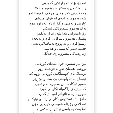
ئەمڕۆ بۆتە ئامڕازێکی گەورەی
ریسواکردن و یەکتر سڕینەوە و هەلا
هەلاکردنی کەرامەتی مرۆڤ. ئەوەتا ئەو
شەڕە موهاتەراتەی لە نێوان میدیای
“پارتی و ئەهلی و گۆڕان”دا بەڕێوە چوو،
نەک هەموو سنوورێکی ئیتیکی
رۆژنامەوانی تێدا تێپەڕێنرا، بەڵکوو
پێشێلی هەموو یاساکانی کرد و پەنجەی
ریسواکردن و بە پووچ تەماشاکردنیشی
خستە سەر کەسێتی و هەستی
ژمارەیەکی بێشووماری خەڵک.
من پێم سەیرە چۆن میدیای کوردیی
تووشی هەمان ئەو نەخۆشییە زۆر
ترسناکانەی کۆمەڵگەی کوردیی بووە کە
ئینسان بە تەواوەتی بێ بەها و بێ رێز
سەیر دەکات، من سەیرم لەم دەبڵ
کەسێتییەی راگەیاندنکارانی کورد
سووڕماوە و ناتوانم لەوە تێبگەم،
مامۆستا “ئەکادیمییەکان”ی وانەی ئیتیک و
ئەخلاقی رۆژنامەنووسی کوردیی چۆن
لەلایەکەوە باسی ئیلتیزام دەکەن و