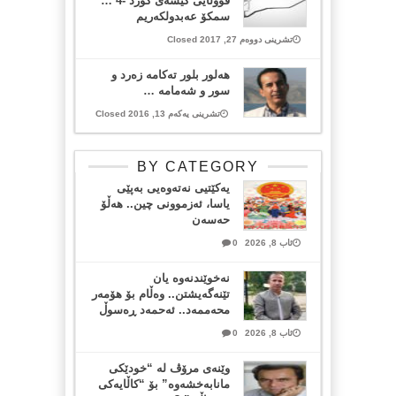
قووڵایی کێشەی کورد -4 …
سمکۆ عەبدولکەریم
تشرینی دووەم 27, 2017 Closed
هەلور بلور تەکامە زەرد و
سور و شەمامە …
تشرینی یەکەم 13, 2016 Closed
BY CATEGORY
یەکێتیی نەتەوەیی بەپێی
یاسا، ئەزموونی چین.. هەڵۆ
حەسەن
ئاب 8, 2026
0
نەخوێندنەوە یان
تێنەگەیشتن.. وەڵام بۆ هۆمەر
محەممەد.. ئەحمەد ڕەسوڵ
ئاب 8, 2026
0
وێنەی مرۆڤ لە “خودێکی
مانابەخشەوە” بۆ “کاڵایەکی