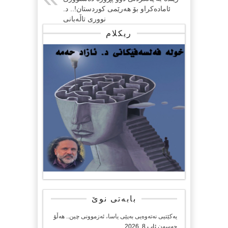
ئاماده‌كراو بۆ هه‌رێمی كوردستان!.. د.
نووری تاڵه‌بانی
ریکلام
بابەتی نوێ
یەکێتیی نەتەوەیی بەپێی یاسا، ئەزموونی چین.. هەڵۆ
حەسەن
ئاب 8, 2026