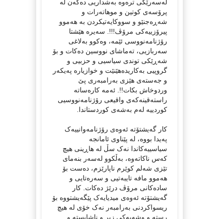
لەسەرێکی ترەوە بەشداریی دەکەن لە
پرۆسەی کوتین و موهاتەرات و
شەڕەجنێو و سووکایەتیکردن بە هەموو
پیرۆزییەکی مرۆڤ!!!. سەیرە هێشتا
رۆژنامەنووسی ئێمە، وەکوو بەلاغی
سەربازیی، تەماشای نووسین دەکات و بۆ
شەڕێکی توندی سیاسیی و حزبیی و
گروپیی بەکاریدەهێنێت و خوازیارە پەیکەر
و جەستەی هێزی بەرامبەری پێ
وردوخاش بکات!!. ئەمە کارەساتە
راستەقینەکەی واقیعی رۆژنامەنووسیی
کوردییە لەم بەشەی کوردستاندا.
کار گەیشتۆتە ئەوەی رۆژنامەوانییەک
پەیدا بووە، لە پێناوی ئامانجە
سیاسییەکاندا نەک سڵ لە هاڕینی هیچ
کەس ناکاتەوە، بەڵکوو لەسەر بنەمای
تێزی شەلم کوێرم ناپارێزم، دەست بۆ
هەموو مافە تایبەتیی و سەرەتایی و
سادەکانی مرۆڤ درێژ دەکات. کار
گەیشتۆتە ئەوەی میدیایەک پێگەیشتووە بۆ
ریسواکردنی بەرامبەر نەک خۆی لە هیچ
رستە و وشەیەکی زبر و ناشایستە و