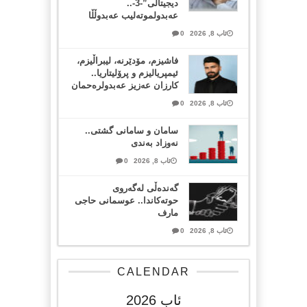
دیجیتاڵی”-3-..
عەبدولموتەلیب عەبدوڵڵا
ئاب 8, 2026
0
فاشیزم، مۆدێرنە، لیبراڵیزم،
ئیمپریالیزم و پرۆلیتاریا..
کارزان عەزیز عەبدولرەحمان
ئاب 8, 2026
0
سامان و سامانی گشتی..
نەوزاد بەندی
ئاب 8, 2026
0
گەندەڵی لەگەروی
حوتەکاندا.. عوسمانی حاجی
مارف
ئاب 8, 2026
0
CALENDAR
ئاب 2026