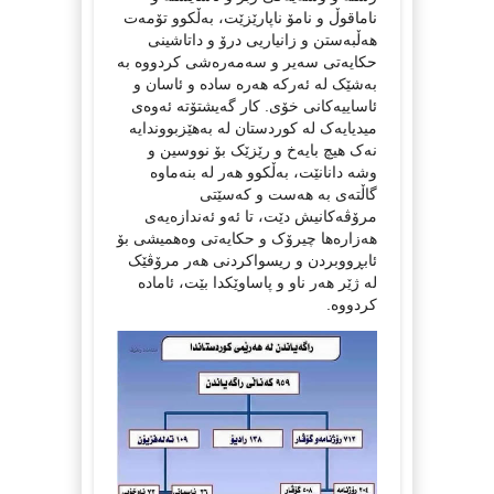
ناماقوڵ و نامۆ ناپارێزێت، بەڵکوو تۆمەت
هەڵبەستن و زانیاریی درۆ و داتاشینی
حکایەتی سەیر و سەمەرەشی کردووە بە
بەشێک لە ئەرکە هەرە سادە و ئاسان و
ئاساییەکانی خۆی. کار گەیشتۆتە ئەوەی
میدیایەک لە کوردستان لە بەهێزبووندایە
نەک هیچ بایەخ و رێزێک بۆ نووسین و
وشە دانانێت، بەڵکوو هەر لە بنەماوە
گاڵتەی بە هەست و کەسێتی
مرۆڤەکانیش دێت، تا ئەو ئەندازەیەی
هەزارەها چیرۆک و حکایەتی وەهمیشی بۆ
ئابڕووبردن و ریسواکردنی هەر مرۆڤێک
لە ژێر هەر ناو و پاساوێکدا بێت، ئامادە
کردووە.