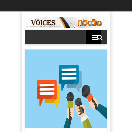
Ski
t
th
conten