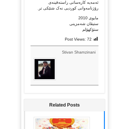
ئەمەیە کارەساتی راستەقینەی
رۆژنامەوانی کوردیی نەک شتێکی تر.
مايوى 2010
ستیڤان شەمزینی
ستۆکهۆلم
Post Views:
72
Stivan Shamzinani
Related Posts