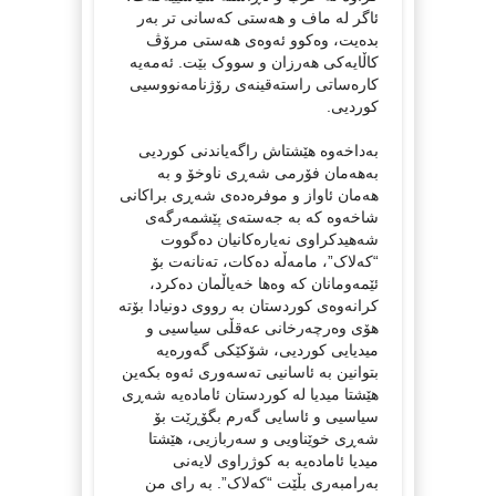
ئاگر لە ماف و هەستی کەسانی تر بەر
بدەیت، وەکوو ئەوەی هەستی مرۆڤ
کاڵایەکی هەرزان و سووک بێت. ئەمەیە
کارەساتی راستەقینەی رۆژنامەنووسیی
کوردیی.
بەداخەوە هێشتاش راگەیاندنی کوردیی
بەهەمان فۆرمی شەڕی ناوخۆ و بە
هەمان ئاواز و موفرەدەی شەڕی براکانی
شاخەوە کە بە جەستەی پێشمەرگەی
شەهیدکراوی نەیارەکانیان دەگووت
“کەلاک”، مامەڵە دەکات، تەنانەت بۆ
ئێمەومانان کە وەها خەیاڵمان دەکرد،
کرانەوەی کوردستان بە رووی دونیادا بۆتە
هۆی وەرچەرخانی عەقڵی سیاسیی و
میدیایی کوردیی، شۆکێکی گەورەیە
بتوانین بە ئاسانیی تەسەوری ئەوە بکەین
هێشتا میدیا لە کوردستان ئامادەیە شەڕی
سیاسیی و ئاسایی گەرم بگۆڕێت بۆ
شەڕی خوێناویی و سەربازیی، هێشتا
میدیا ئامادەیە بە کوژراوی لایەنی
بەرامبەری بڵێت “کەلاک”. بە رای من