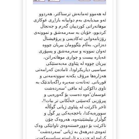
لە هەموو ئەمانەش ترسناکتر، هەردوو
ئەو میدیایەی بەم دواییانە بازاڕی عوکازی
موهاتەراتی کوردییان گەرم و جەنجاڵ
کردبوو، خۆیان بە سەرمەشق و نموونەی
رۆژنامەوانی ئەکادیمی و پرۆفیشناڵ
دەزانن، بەڵام بێگوومان بیریان چووە
ئەوان نموونە و سەرمەشق و پسپۆری
عەیارە بیست و چواری موهاتەراتن،
بیریان چووە لە پێناوی مەبەستێکی
سیاسیی دیاریکراودا، ئامادەن کەرامەتی
هەزارەها مرۆڤ بکەنە سووتەمەنی و
قوربانی. تەنانەت سەیرە راگەیاندنێک بە
ناوی داکۆکی لە مافی “سەردەشت
عوسمان”ەوە دەست بۆ گەورەیی و
پیرۆزیی کەسێتی خەڵکانی تر ببات!!،
ئاخر ناکرێت لە پێناوی ژیانی گوڵاڵە
سوورەیەکدا، باخچەیەکی پڕ گوڵ و
گوڵزار بپلیشێنیتەوە، هەروەک چۆن
ناکرێت بۆ دوورخستنەوەی تاوانێکی وەک
ئەوەی دەرهەق بە ژیانی “سەردەشت”
کراوە لە حزب و ئاڕاستە سیاسییەکەت،