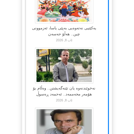
یەکێتیی نەتەوەیی بەپێی یاسا، ئەزموونی
چین.. هەڵۆ حەسەن
ئاب 8, 2026
نەخوێندنەوە یان تێنەگەیشتن.. وەڵام بۆ
هۆمەر محەممەد.. ئەحمەد ڕەسوڵ
ئاب 8, 2026