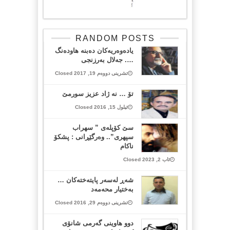
RANDOM POSTS
یادەوەریەکان دەبنە هاودەنگ
…. جەلال بەرزنجی
تشرینی دووەم 19, 2017 Closed
تۆ … نه ژاد عزیز سورمێ
ئیلول 15, 2016 Closed
سێ کۆپلەی ” سهراب
سپهری”.. وەرگێڕانی : پشکۆ
ناکام
ئاب 2, 2023 Closed
شه‌ڕ له‌سه‌ر پایته‌خته‌كان …
به‌ختیار محه‌مه‌د
تشرینی دووەم 29, 2016 Closed
دوو هاوینی گەرمی شانۆی