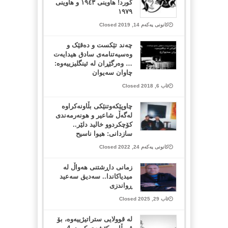
کورد! هاوینی ١٩٤٣ و هاوینی
١٩٧٩
کانونی یەکەم 14, 2019 Closed
چەند تێکست و دەقێک و
وەسیەتنامەی سادق هیدایەت
… وەرگێڕان لە ئینگلیزییەوە:
چاوان سەیوان
ئاب 6, 2018 Closed
چاوپێکه‌وتنێکی بڵاونه‌کراوه‌
له‌گه‌ڵ شاعیر و هونه‌رمه‌ندی
کۆچکردوو خالید دلێر..
سازدانی: هیوا ناسیح
کانونی یەکەم 24, 2022 Closed
زمانی داڕشتنی هەواڵ لە
میدیاكاندا.. سەدیق سەعید
ڕواندزی
ئاب 29, 2025 Closed
لە قوولایی ستراتیژییەوە، بۆ