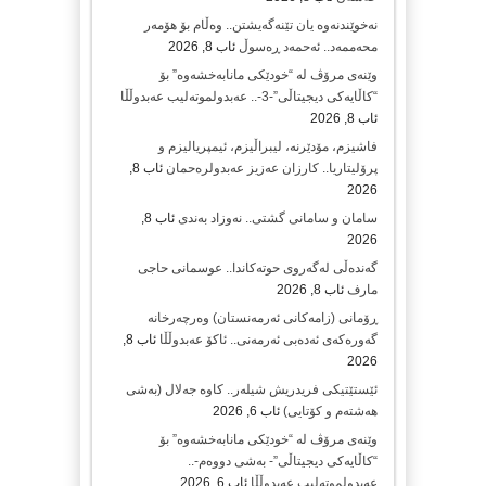
نەخوێندنەوە یان تێنەگەیشتن.. وەڵام بۆ هۆمەر
محەممەد.. ئەحمەد ڕەسوڵ
ئاب 8, 2026
وێنەی مرۆڤ لە “خودێکی مانابەخشەوە” بۆ
“کاڵایەکی دیجیتاڵی”-3-.. عەبدولموتەلیب عەبدوڵڵا
ئاب 8, 2026
فاشیزم، مۆدێرنە، لیبراڵیزم، ئیمپریالیزم و
پرۆلیتاریا.. کارزان عەزیز عەبدولرەحمان
ئاب 8,
2026
سامان و سامانی گشتی.. نەوزاد بەندی
ئاب 8,
2026
گەندەڵی لەگەروی حوتەکاندا.. عوسمانی حاجی
مارف
ئاب 8, 2026
ڕۆمانی (زامه‌كانی ئەرمەنستان) وه‌رچه‌رخانه‌
گه‌وره‌كه‌ی ئه‌ده‌بی ئه‌رمه‌نی.. ئاكۆ عه‌بدوڵڵا
ئاب 8,
2026
ئێستێتیکی فریدریش شیلەر.. کاوە جەلال (بەشی
هەشتەم و کۆتایی)
ئاب 6, 2026
وێنەی مرۆڤ لە “خودێکی مانابەخشەوە” بۆ
“کاڵایەکی دیجیتاڵی”- بەشی دووەم-..
عەبدولموتەلیب عەبدوڵڵا
ئاب 6, 2026