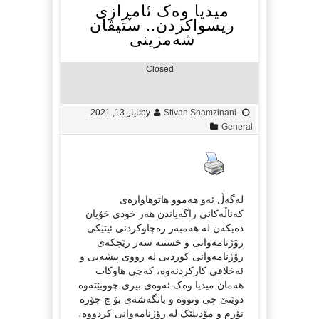
میدیا وەک ئامڕازی
ریسواکردن.. ستیڤان
شەمزینی
Closed
Stivan Shamzinani
by
ئایار 13, 2021
General
لەگەڵ ئەو هەموو هاتوهاوارەی
کەناڵەکانی راگەیاندن هەر خودی خۆیان
دەیکەن لە هەمبەر رەچاوکردنی ئیتیکی
رۆژنامەوانی و خستنە سەر رێچکەی
رۆژنامەوانی کوردیی لە رووی پیشەیی و
ئەخلاقی کارکردنەوە، کەچی هاوکات
هەمان میدیا وەک ئەوەی بیری چووبێتەوە
دوێنێ چی وتووە و بانگەشەی بۆ چ جۆرە
نۆرم و مۆدیلێک لە رۆژنامەوانی کردووە،