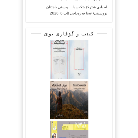
لە یادی شێرکۆ بێکەسدا… پەسنی داهێنان..
نووسینی/ عەتا قەرەداخی
ئاب 6, 2026
کتێب و گۆڤاری نوێ