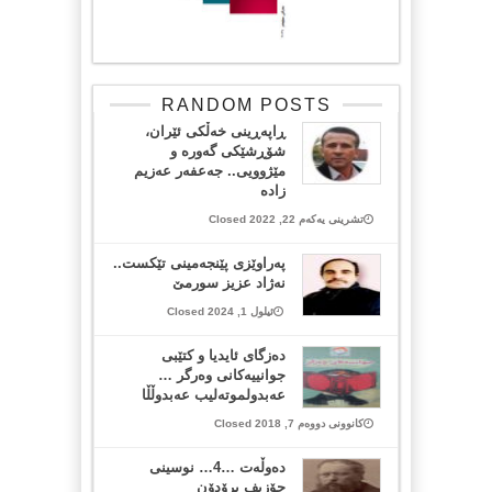
RANDOM POSTS
ڕاپەڕینی خەڵکی ئێران،
شۆڕشێکی گەورە و
مێژوویی.. جەعفەر عەزیم
زادە
تشرینی یەکەم 22, 2022 Closed
په‌راوێزی پێنجه‌مینی تێكست..
نه‌ژاد عزیز سورمێ
ئیلول 1, 2024 Closed
ده‌زگای ئایدیا و كتێبی
جوانییه‌كانی وه‌رگر …
عەبدولموتەلیب عەبدوڵڵا
کانوونی دووەم 7, 2018 Closed
دەوڵەت …4… نوسینی
جۆزیف پرۆدۆن