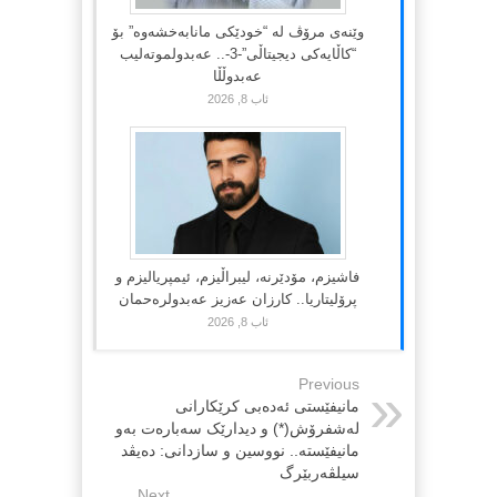
وێنەی مرۆڤ لە “خودێکی مانابەخشەوە” بۆ
“کاڵایەکی دیجیتاڵی”-3-.. عەبدولموتەلیب
عەبدوڵڵا
ئاب 8, 2026
فاشیزم، مۆدێرنە، لیبراڵیزم، ئیمپریالیزم و
پرۆلیتاریا.. کارزان عەزیز عەبدولرەحمان
ئاب 8, 2026
Previous
مانیفێستی ئەدەبی کرێکارانی
لەشفرۆش(*) و دیدارێک سەبارەت بەو
مانیفێستە.. نووسین و سازدانی: دەیڤد
سیلڤەربێرگ
Next