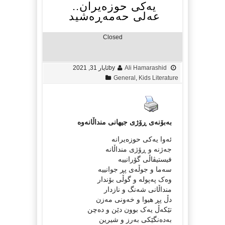
یەکی حوزەیران..
عەلی حەمەڕەشید
Closed
Ali Hamarashid
by
ئایار 31, 2021
General
,
Kids Literature
بەبۆنەی ڕۆژی جیهانی منداڵانەوە
ئەوا یەکی حوزەیرانە
جەژنە و ڕۆژی منداڵانە
فیستیڤاڵی گۆرانییە
سەما و جوڵەی پڕ جوانییە
وەک پەپولە و گوڵی بۆندار
منداڵانی شەنگ و نازدار
دڵ پڕ هیوا و خەونی مەزن
تێکەڵ یەک بوون دێن و دەچن
بەدەنگێکی بەرز و شیرین