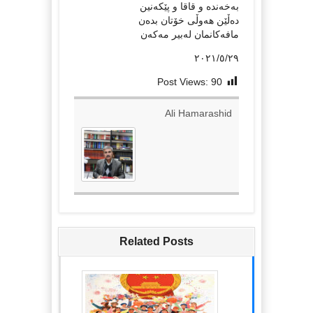
بەخەندە و قاقا و پێکەنین
دەڵێن هەوڵی خۆتان بدەن
مافەکانمان لەبیر مەکەن
٢٠٢١/٥/٢٩
Post Views:
90
Ali Hamarashid
Related Posts