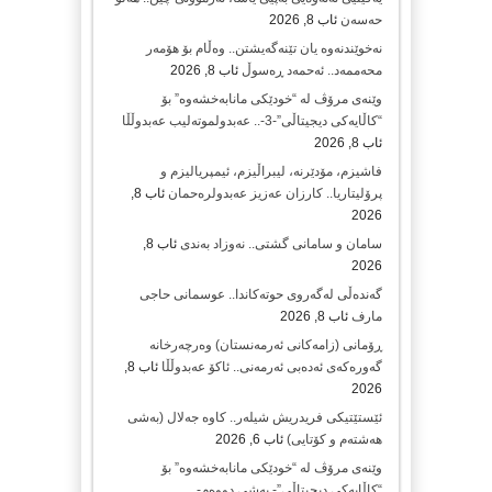
حەسەن
ئاب 8, 2026
نەخوێندنەوە یان تێنەگەیشتن.. وەڵام بۆ هۆمەر
محەممەد.. ئەحمەد ڕەسوڵ
ئاب 8, 2026
وێنەی مرۆڤ لە “خودێکی مانابەخشەوە” بۆ
“کاڵایەکی دیجیتاڵی”-3-.. عەبدولموتەلیب عەبدوڵڵا
ئاب 8, 2026
فاشیزم، مۆدێرنە، لیبراڵیزم، ئیمپریالیزم و
پرۆلیتاریا.. کارزان عەزیز عەبدولرەحمان
ئاب 8,
2026
سامان و سامانی گشتی.. نەوزاد بەندی
ئاب 8,
2026
گەندەڵی لەگەروی حوتەکاندا.. عوسمانی حاجی
مارف
ئاب 8, 2026
ڕۆمانی (زامه‌كانی ئەرمەنستان) وه‌رچه‌رخانه‌
گه‌وره‌كه‌ی ئه‌ده‌بی ئه‌رمه‌نی.. ئاكۆ عه‌بدوڵڵا
ئاب 8,
2026
ئێستێتیکی فریدریش شیلەر.. کاوە جەلال (بەشی
هەشتەم و کۆتایی)
ئاب 6, 2026
وێنەی مرۆڤ لە “خودێکی مانابەخشەوە” بۆ
“کاڵایەکی دیجیتاڵی”- بەشی دووەم-..