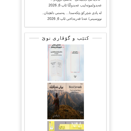
عەبدولموتەلیب عەبدوڵڵا
ئاب 6, 2026
لە یادی شێرکۆ بێکەسدا… پەسنی داهێنان..
نووسینی/ عەتا قەرەداخی
ئاب 6, 2026
کتێب و گۆڤاری نوێ