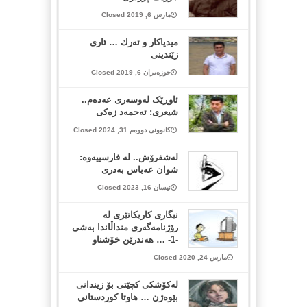
مارس 6, 2019 Closed
میدیاكار و ئه‌رك … ئاری
زێندینی
حوزەیران 6, 2019 Closed
ئاوڕێک لەوسەری عەدەم..
شیعری: ئەحمەد زەکی
کانوونی دووەم 31, 2024 Closed
لەشفرۆش.. لە فارسییەوە:
شوان عەباس بەدری
نیسان 16, 2023 Closed
نیگاری كاریكاتێری له‌
رۆژنامه‌گه‌ری منداڵاندا به‌شی
-1- … هه‌ندرێن خۆشناو
مارس 24, 2020 Closed
لەکۆشکی کچێتی بۆ زیندانی
بێوەژن … هاوتا کوردستانی