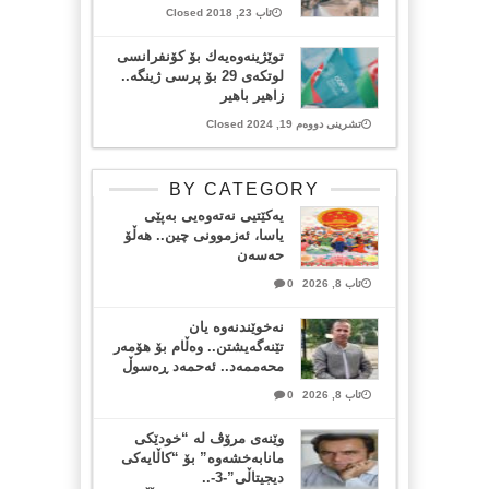
ئاب 23, 2018 Closed
توێژینەوەیەك بۆ کۆنفرانسی
لوتکەی 29 بۆ پرسی ژینگە..
زاهیر باهیر
تشرینی دووەم 19, 2024 Closed
BY CATEGORY
یەکێتیی نەتەوەیی بەپێی
یاسا، ئەزموونی چین.. هەڵۆ
حەسەن
ئاب 8, 2026
0
نەخوێندنەوە یان
تێنەگەیشتن.. وەڵام بۆ هۆمەر
محەممەد.. ئەحمەد ڕەسوڵ
ئاب 8, 2026
0
وێنەی مرۆڤ لە “خودێکی
مانابەخشەوە” بۆ “کاڵایەکی
دیجیتاڵی”-3-..