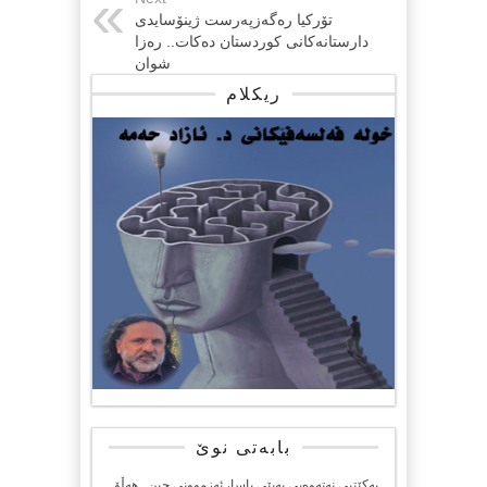
تۆرکیا رەگەزپەرست ژینۆسایدی
دارستانەکانی کوردستان دەکات.. رەزا
شوان
ریکلام
بابەتی نوێ
یەکێتیی نەتەوەیی بەپێی یاسا، ئەزموونی چین.. هەڵۆ