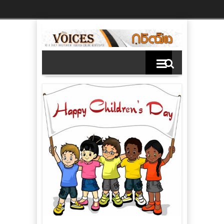
Ski
t
th
conten