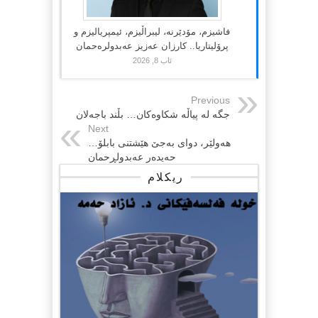
فاشیزم، مۆدێرنە، لیبراڵیزم، ئیمپریالیزم و
پرۆلیتاریا.. کارزان عەزیز عەبدولرەحمان
ئاب 8, 2026
Previous
جگه‌ له‌ پیاڵه‌ شكاوه‌كان… بڵند باجه‌لان
Next
هه‌ولێر، دوای به‌جێ هێشتنی بابلۆ…
حه‌یده‌ر عه‌بدولڕحمان
ریکلام