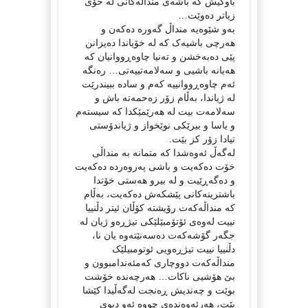
باوکیش کە باشەی منداڵەکانی لە خۆی
زیاتر دەوێت…
بەو شێوەیە منداڵ گەورە دەکەن و
هەرچی باشیەک کە لە خۆیاندا دەیزانن
پێی دەبەخشن و تەنیا چاوەڕووانیان کە
هەیانە باشیی و سەلامەتییەتی… رەنگە
ئەم چاوەڕووانییە کەم و سادە ببیندرێت
لە ژیاندا، بەڵام زۆر زەحمەتە باش و
سەلامەت بیت لە هەرێمێکدا کە سیستەم
و یاسا و بیرێکی نوێخواز و ژیاندۆستی
تیادا زۆر کز بێت.
لەگەڵ ئەوەشدا کە متمانە بە منداڵی
خۆت دەکەیت و باشی پەروەردە دەکەیت
و دەگەڕێیت و لە بیرو هەستی خۆتدا
باشترینەکانی پێشکەش دەکەیت، بەڵام
کە منداڵەکەت رۆیشتە کۆڵان ئیتر دڵنییا
نییت لەوەی ئۆتۆمبێلێکی تیژڕەو ژیان لە
جگەر گۆشەکەت دەسەنێتەوە یان نا،
دڵنییا نییت تیژڕەویی ئوتومبیلێک
منداڵەکەت دووچاری کەمئەندامبوون و
بێ هۆشیی ناکات… هەرچەندە خۆشت
بوێت و چەندیش ڕەنجت لەگەڵیدا کێشا
بێت، هەرئەوەندەی چووە ئەو دیوی