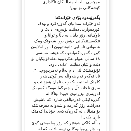
موچەیی. نا، نا، منداڵەکان ئاگاداری
کێشەکانی تۆ نیین!
بگەرێینەوە بۆلای خێزانەکە!
ئەو خێزانە منداڵیان گەورەکرد و وەک
کوردەواریی دەڵێت نۆبەرەی دایک و
باوکیانە، زۆر دڵیان بە باڵا و توانا و
تێگەیشتنەکانی خۆش بوو. شەوێک وەک
شەوانی ئاسایی دانیشتبوون لە پڕ لەلایەن
کوڕە گەورەکەیانەوە کە هێشتا تەمەنی
١٨ ساڵی تەواو نەکردووە تەلەفۆنێکیان بۆ
دێت و پێیان دەڵێت: “دایە، باوە،
ئۆتۆمبێلێک لێی دام بەڵام نەمردووم… “.
ئایا ئەگەر ئەم هەواڵە بەر گوێی هەر
کامێک لە ئێمە بکەوێت نامان هەژێنێت و
سوێ ناخاتە دڵ و جەرگمانەوە؟ تاکسیەک
لەوپەری تیژڕەوی خۆیدا بێئاگا لە
گەڕەکێکی قەرەباڵغی شاردا کە باشیش
دەزانێت رۆژ گەرمە و شەوانە دەرفەتێکە
بۆ منداڵان لە گەڕەکەکەی خۆیاندا کەمێک
یاری بکەن!
بەڵام کاکی شۆفێر کە زۆر پەلەیەتی گوێ
بە چاوەڕووانیەکانی ئێمە نادات کە لە