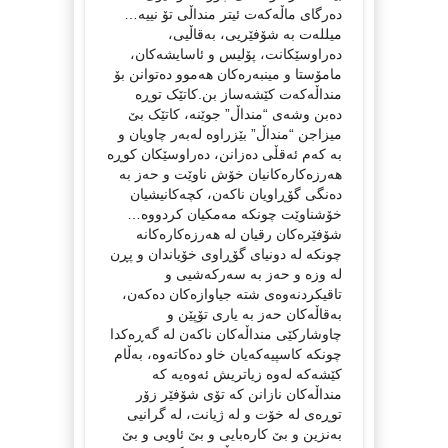
دەرگای ماڵەکەت ئیتر منداڵی تۆ نییە…
میللەت بە شۆفێریی، بەقاڵیی،
دەراوسێکانت، پۆلیس و ئاسایشەکان،
مامۆستا و مینبەرەکان هەموو دەتوانن بۆ
منداڵەکەت کێشەساز بن.کاتێک توڕە
دەبن وشەی “منداڵ” جوێنە، کاتێک بێ
میزاجن “منداڵ” بێزراوە لەبەر چاویان و
بە کەم ئەقڵی دەزانن، دەراوسێکان کوڕە
هەرزەکارەکانیان خۆش ناوێت و حەز بە
دەنگی گۆڕاویان ناکەن، کچەکانیشیان
خۆشناوێت چونکە مەمکیان کردووە…
شۆفێرەکان رقیان لە هەرزەکارەکانە
چونکە لە دونیای گۆڕاوی خۆیاندان و پڕن
لە وزە و حەز بە سەرکەشیی و
تاقیکردنەوەی شتە جیاوازەکان دەکەن،
بەقاڵەکان حەز بە یاری تۆپێن و
چاوشارکێی منداڵەکان ناکەن لە گەڕەکدا
چونکە کاسپیەکەیان خاو دەکاتەوە، بەڵام
کێشەکە لەوە زیاتریش ئەوەیە کە
منداڵەکان نازانن کە تۆی شۆفێر زۆر
توڕەی لە خۆت و لە ژیانت، لە گرانیی
بەنزین و بێ کارەبایی و بێ ئاویی و بێ