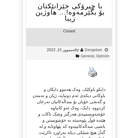
با چیرۆکی خێزانێکتان
بۆ بگێرمەوە!… هاوژین
زیبا
Closed
Dengekan
by
تەممووز 15, 2022
General
,
Opinion
دایکو باوکێک، وەک هەموو دایکان و
باوکانی دیکەی ئەم دونیایە، ژیان و تەمەن
و گەنجی خۆیان بۆ منداڵەکانیان تەرخان
کردووە. دایک، وەک ئەو کانیاوە
خۆشەویستییەی هەرگیز وشک ناکات و
هێندە قوڵ پێوەستە بە خۆشویستن و
باشیی منداڵەکانییەوە کە بێهاوتایە و لە
گەڵ هیچ شتێکی دیکە بەراورد ناکرێت.