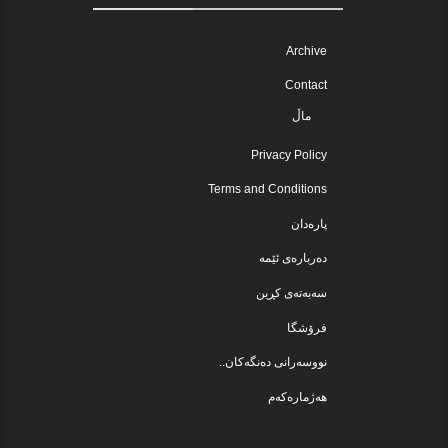
Archive
Contact
ماڵ
Privacy Policy
Terms and Conditions
پارەدان
دەربارەی ئێمە
سەبەتەی کڕین
فرۆشگا
نووسەرانی دەنگەکان..
هەژمارەکەم