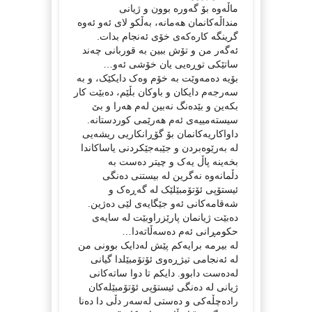
ماڵەوە بۆ گەورە بوون و ژیانی
منداڵەکانمان هەمانە، بەڵکو لای ئەو ئەوە
گرینگە کارەکەی خۆی ئەنجام بدات.
ئەگەر من و تۆش ببین بە قوربانی چەند
ساتێکی توڕەیی یان خۆشی ئەو…
بۆیە دەمەوێت بە خۆم وەک دایکێک، و بە
سەرجەم دایکان و باوکان بڵێم، دەبێت کار
بکەین و بێدەنگ نەبین لەم هەرا و بێ
سیستەمییەی ئەم هەرێمی کوردستانە.
داواکاریەکانمان بۆ گۆڕانکاریی ریشەیی
لە بەرێوەبردن و جێبەجێکردنی یاساکاندا
بخەینە پاڵ یەک و چیتر دەست بە
دڵمانەوە نەگرین لە بیستنی دەنگی
ئیستۆپی ئۆتۆمبێلێک لە گەڕەک و
شەقامەکانی ئەو جێگایەی لێی دەژین.
دەبێت ژیانمان پارێزراوبێت لە سایەی
حکومڕانی ئەم دەسەڵاتەدا…
لە بیرمە برایەکم پێش لەدایک بوونی من
لە ئەنجامی تیژڕەوی ئۆتۆمبێلدا گیانی
لەدەست دابوو. دایکم تا دوا ساتەکانی
ژیانی لە دەنگی ئیستۆپی ئۆتۆمبێلەکان
رادەچڵەکی و دەستی لەسەر دڵی دا دەنا