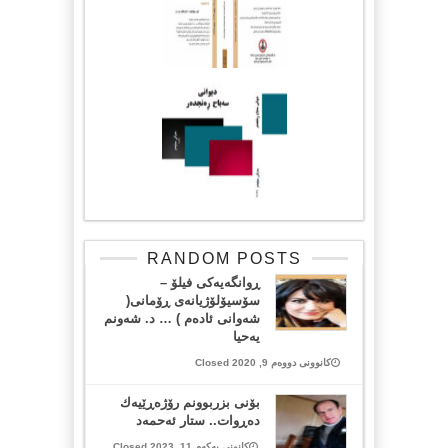
RANDOM POSTS
ڕوانگەیەکی فیلۆ –
سۆسیۆلۆژیانەی ڕۆمانی(
شەوانى ئادەم ) … د. شەونم
یەحیا
کانوونی دووەم 9, 2020 Closed
بۆنی بزربوونم رۆژه‌ڕێیه‌ك
ده‌ڕوات.. ستار ئەحمەد
کانونی یەکەم 11, 2023 Closed