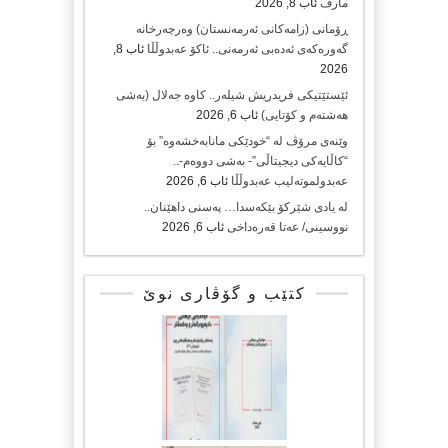
مارف
ئاب 8, 2026
ڕۆمانی (زامه‌كانی ئەرمەنستان) وه‌رچه‌رخانه‌
گه‌وره‌كه‌ی ئه‌ده‌بی ئه‌رمه‌نی.. ئاكۆ عه‌بدوڵڵا
ئاب 8,
2026
ئێستێتیکی فریدریش شیلەر.. کاوە جەلال (بەشی
هەشتەم و کۆتایی)
ئاب 6, 2026
وێنەی مرۆڤ لە “خودێکی مانابەخشەوە” بۆ
“کاڵایەکی دیجیتاڵی”- بەشی دووەم-..
عەبدولموتەلیب عەبدوڵڵا
ئاب 6, 2026
لە یادی شێرکۆ بێکەسدا… پەسنی داهێنان..
نووسینی/ عەتا قەرەداخی
ئاب 6, 2026
کتێب و گۆڤاری نوێ