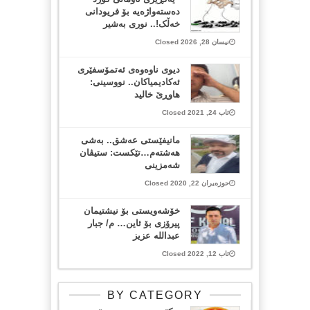
دەستەواژەیە بۆ فریودانی
خەڵک!.. نوری بەشیر
نیسان 28, 2026 Closed
دیوی ناوەوەی ئەتمۆسفێری
ئەکادیمیاکان.. نووسینی:
هاوڕێ خالید
ئاب 24, 2021 Closed
مانیفێستی عەشق.. بەشی
هەشتەم…تێکست: ستیڤان
شەمزینی
حوزەیران 22, 2020 Closed
خۆشەویستی بۆ نیشتیمان
پیرۆزی بۆ ئاین… م/ جبار
عبداللە عزیز
ئاب 12, 2022 Closed
BY CATEGORY