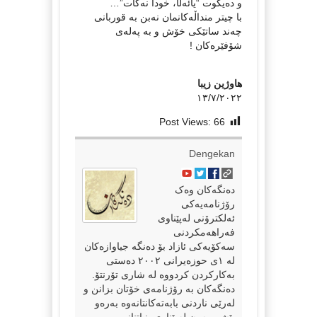
و دەیگوت “یائەڵا، خودا نەکات”…
با چیتر منداڵەکانمان نەبن بە قوربانی
چەند ساتێکی خۆش و بە پەلەی
شۆفێرەکان !
هاوژین زیبا
١٣/٧/٢٠٢٢
Post Views:
66
Dengekan
دەنگەکان وەک
رۆژنامەیەکی
ئەلکترۆنی لەپێناوی
فەراهەمکردنی
سەکۆیەکی ئازاد بۆ دەنگە جیاوازەکان
لە ١ی حوزەیرانی ٢٠٠٢ دەستی
بەکارکردن کردووە لە شاری تۆرنتۆ.
دەنگەکان بە رۆژنامەی خۆتان بزانن و
لەرێی ناردنی بابەتەکانتانەوە بەرەو
پێشی بەرن لەپێناوی بنیاتنانی