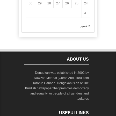
30
29
28
27
26
25
24
31
« تەموز
ABOUT US
Dengekan was established in 2002 by
Nawzad Medhat (Goran Abdullah) from
Toronto Canada. Dengekan is an online
Kurdish newspaper that promotes democracy
and equality for people of all genders and
cultures.
USEFULLINKS