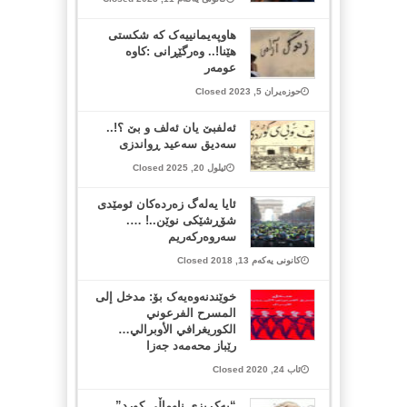
هاوپەیمانییەک کە شکستی
هێنا!.. وەرگێڕانی :کاوە
عومەر
حوزەیران 5, 2023 Closed
ئەلفبێ یان ئەلف و بێ ؟!..
سەدیق سەعید ڕواندزی
ئیلول 20, 2025 Closed
ئایا یەلەگ زەردەکان ئومێدی
شۆڕشێکی نوێن..! ….
سەروەرکەریم
کانونی یەکەم 13, 2018 Closed
خوێندنەوەیەک بۆ: مدخل إلى
المسرح الفرعوني
الكوريغرافي الأوبرالي…
رێباز محەمەد جەزا
ئاب 24, 2020 Closed
“یەکڕیزی ناوماڵی کورد”