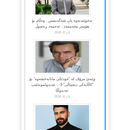
نەخوێندنەوە یان تێنەگەیشتن.. وەڵام بۆ
هۆمەر محەممەد.. ئەحمەد ڕەسوڵ
ئاب 8, 2026
وێنەی مرۆڤ لە “خودێکی مانابەخشەوە” بۆ
“کاڵایەکی دیجیتاڵی”-3-.. عەبدولموتەلیب
عەبدوڵڵا
ئاب 8, 2026