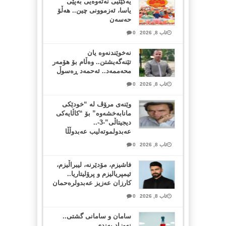
یەکێتیی نەتەوەیی بەپێی
یاسا، ئەزموونی چین.. هەڵۆ
حەسەن
ئاب 8, 2026
0
نەخوێندنەوە یان
تێنەگەیشتن.. وەڵام بۆ هۆمەر
محەممەد.. ئەحمەد ڕەسوڵ
ئاب 8, 2026
0
وێنەی مرۆڤ لە “خودێکی
مانابەخشەوە” بۆ “کاڵایەکی
دیجیتاڵی”-3-..
عەبدولموتەلیب عەبدوڵڵا
ئاب 8, 2026
0
فاشیزم، مۆدێرنە، لیبراڵیزم،
ئیمپریالیزم و پرۆلیتاریا..
کارزان عەزیز عەبدولرەحمان
ئاب 8, 2026
0
سامان و سامانی گشتی..
نەوزاد بەندی