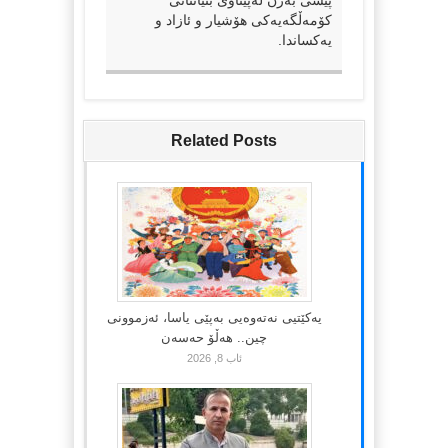
کۆمەڵگەیەکی هۆشیار و ئازاد و
یەکساندا.
Related Posts
یەکێتیی نەتەوەیی بەپێی یاسا، ئەزموونی
چین.. هەڵۆ حەسەن
ئاب 8, 2026