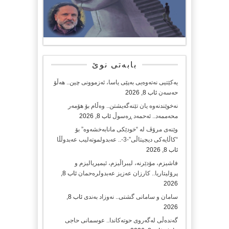
بابەتی نوێ
یەکێتیی نەتەوەیی بەپێی یاسا، ئەزموونی چین.. هەڵۆ
حەسەن
ئاب 8, 2026
نەخوێندنەوە یان تێنەگەیشتن.. وەڵام بۆ هۆمەر
محەممەد.. ئەحمەد ڕەسوڵ
ئاب 8, 2026
وێنەی مرۆڤ لە “خودێکی مانابەخشەوە” بۆ
“کاڵایەکی دیجیتاڵی”-3-.. عەبدولموتەلیب عەبدوڵڵا
ئاب 8, 2026
فاشیزم، مۆدێرنە، لیبراڵیزم، ئیمپریالیزم و
پرۆلیتاریا.. کارزان عەزیز عەبدولرەحمان
ئاب 8,
2026
سامان و سامانی گشتی.. نەوزاد بەندی
ئاب 8,
2026
گەندەڵی لەگەروی حوتەکاندا.. عوسمانی حاجی