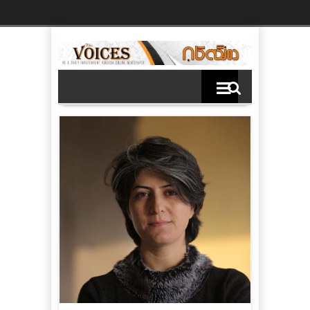
Ski
t
th
conten