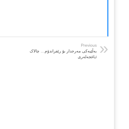
Previous
بەڵێیەکی مەرجدار بۆ رێفراندۆم… چالاک
ئـاغجەلەری