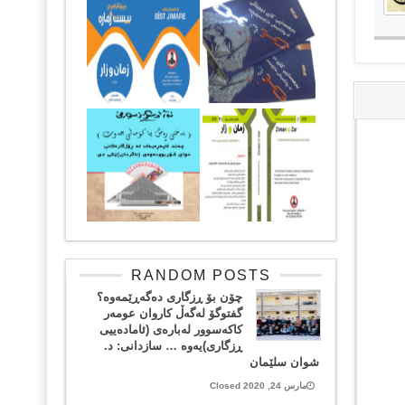
RANDOM POSTS
چۆن بۆ ڕزگاری دەگەڕێمەوە؟
گفتوگۆ لەگەڵ کاروان عومەر
کاکەسوور لەبارەی (ئامادەییی
ڕزگاری)یەوە … سازدانی: د.
شوان سلێمان
مارس 24, 2020 Closed