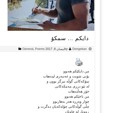
دایکم … سمکۆ
Dengekan
by
نیسان 8, 2017
Poems
,
General
من دایکێکم هەبوو
بۆنی شویت و عەنبەری لیدەهات
نینۆکەکانی گوڵە نیرگز بوون و
لە نێو درزی مەمکەکانی
خۆر هەڵدەهات
من باخێکم هەبوو
چوار وەرزە هەر بەهاربوو
چڵی گوڵەکانی چۆلەکەیان دەگرت و
ڕووبار لە چاویان