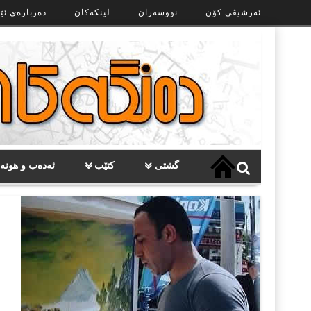
Ski
ئەرشیڤی کۆن
نووسەران
لینکەکان
دەربارەی ئێ
t
th
conten
گشتی
کتێب
ئەدەب و هونە