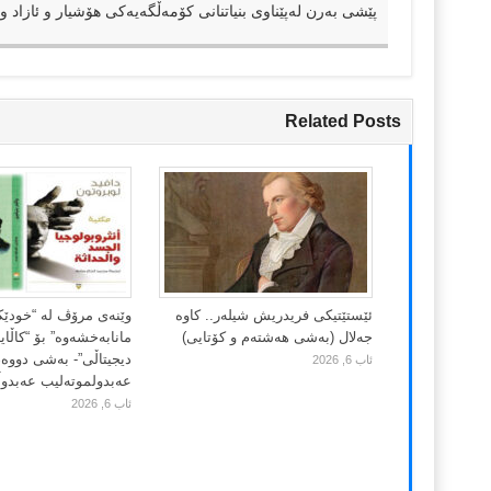
پێشی بەرن لەپێناوی بنیاتنانی کۆمەڵگەیەکی هۆشیار و ئازاد و 
Related Posts
ئێستێتیکی فریدریش شیلەر.. کاوە
وێنەی مرۆڤ لە “خودێ
جەلال (بەشی هەشتەم و کۆتایی)
مانابەخشەوە” بۆ “کاڵا
دیجیتاڵی”- بەشی دووەم
ئاب 6, 2026
عەبدولموتەلیب عەبدوڵڵ
ئاب 6, 2026