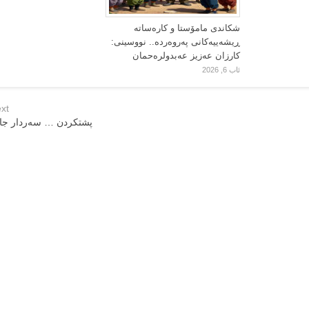
شکاندی مامۆستا و کارەساتە
ڕیشەییەکانی پەروەردە.. نووسینی:
کارزان عەزیز عەبدولرەحمان
ئاب 6, 2026
xt
پشتكردن … سه‌ردار ج