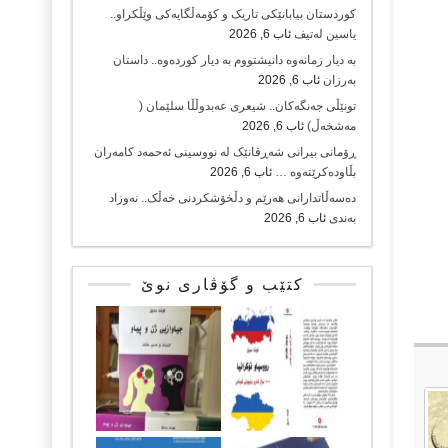
کوردستان بیابانێکی تاریک و کۆمەڵگایەکی وێڵکراو..
یاسین لەتیف
ئاب 6, 2026
بە دیار زمانەوە دانیشتووم بە دیار کوردەوە.. داستان
بەرزان
ئاب 6, 2026
تونێڵی جەنگەکان.. شیعری عەبدوڵڵا سلێمان (
مەشخەڵ)
ئاب 6, 2026
ڕۆمانی بیرانی شەڕڤانێک لە نووسینی ئەحمەد کامەران
بڵاودەکرێتەوە …
ئاب 6, 2026
دەسەڵاتدارانی هەرێم و دڵخۆشکردنی خەڵک.. نەوزاد
بەندی
ئاب 6, 2026
کتێب و گۆڤاری نوێ