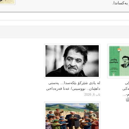
یەکساندا.
کی
لە یادی شێرکۆ بێکەسدا… پەسنی
یەکی
داهێنان.. نووسینی/ عەتا قەرەداخی
-..
ئاب 6, 2026
ا