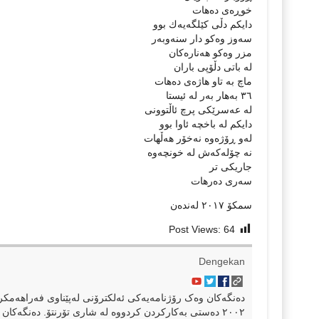
خوڕەی دەهات
دایکم دڵی کێلگەیەك بوو
سەوز وەکو دار سنەوبەر
مزر وەکو هەنارەکان
لە باتی دڵۆپی باران
ماچ بە تاو هاژەی دەهات
۳٦ بەهار بەر لە ئیستا
لە عەسرێکی پرچ ئاڵتوونی
دایکم لە باخچە ئاوا بوو
لەو ڕۆژەوە نەخۆر هەڵهات
نە چۆلەکەش لە خونچەوە
جاریکی تر
سەری دەرهات
سمکۆ ۲٠۱۷ لەندەن
Post Views:
64
Dengekan
٢٠٠٢ دەستی بەکارکردن کردووە لە شاری تۆرنتۆ. دەنگەکان 