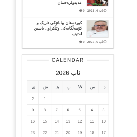
عەبدولرەحمان
ئاب 6, 2026
0
کوردستان بیابانێکی تاریک و
کۆمەڵگایەکی وێڵکراو.. یاسین
لەتیف
ئاب 6, 2026
0
CALENDAR
ئاب 2026
د
س
W
پ
هـ
ش
ی
2
1
9
8
7
6
5
4
3
16
15
14
13
12
11
10
23
22
21
20
19
18
17