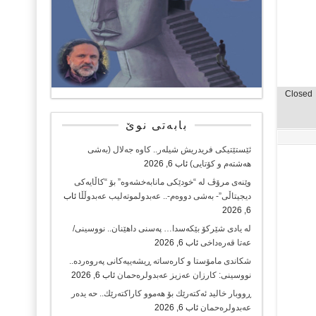
Closed
بابەتی نوێ
ئێستێتیکی فریدریش شیلەر.. کاوە جەلال (بەشی
هەشتەم و کۆتایی)
ئاب 6, 2026
وێنەی مرۆڤ لە “خودێکی مانابەخشەوە” بۆ “کاڵایەکی
دیجیتاڵی”- بەشی دووەم-.. عەبدولموتەلیب عەبدوڵڵا
ئاب
6, 2026
لە یادی شێرکۆ بێکەسدا… پەسنی داهێنان.. نووسینی/
عەتا قەرەداخی
ئاب 6, 2026
شکاندی مامۆستا و کارەساتە ڕیشەییەکانی پەروەردە..
نووسینی: کارزان عەزیز عەبدولرەحمان
ئاب 6, 2026
ڕووبار خالید ئەكتەرێك بۆ هەموو كاراكتەرێك.. حه یدەر
عەبدولرەحمان
ئاب 6, 2026