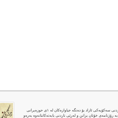
دەنگەکان وەک رۆژنامەیەکی ئەلکترۆنی لەپێناوی فەراهەمکردنی سەکۆیەکی ئازاد بۆ دەنگە جیاوازەکان لە ١ی حوزەیرانی
بە رۆژنامەی خۆتان بزانن و لەرێی ناردنی بابەتەکانتانەوە بەرەو