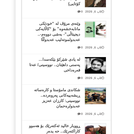
کۆتایی)
ئاب 6, 2026
0
وێنەی مرۆڤ لە “خودێکی
مانابەخشەوە” بۆ “کاڵایەکی
دیجیتاڵی”- بەشی دووەم-..
عەبدولموتەلیب عەبدوڵڵا
ئاب 6, 2026
0
لە یادی شێرکۆ بێکەسدا…
پەسنی داهێنان.. نووسینی/ عەتا
قەرەداخی
ئاب 6, 2026
0
شکاندی مامۆستا و کارەساتە
ڕیشەییەکانی پەروەردە..
نووسینی: کارزان عەزیز
عەبدولرەحمان
ئاب 6, 2026
0
ڕووبار خالید ئەكتەرێك بۆ هەموو
كاراكتەرێك.. حه یدەر