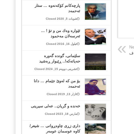
پارچه‌كانم كۆكه‌نه‌وه‌ … ستار
ئه‌حمه‌د
شوبات 5, 2020 Closed
ئێوارە وەك من و تۆ ! …
ئەرسەلان مەحمود
ئیلول 16, 2016 Closed
Ne
اف
سلێمانی، گوندە گەورە
حەیاتەکە!.. ڕێبوار ڕەشید
تشرینی دووەم 15, 2024 Closed
بۆ من کە لەوێ جێمام … دانا
ئەحمەد
ئازار 13, 2019 Closed
خەندە و گریان.. عەلی سیرینی
مارس 18, 2023 Closed
داری زڕی چاوەڕوانی … شیعر/
کاوە عوسمان عومەر