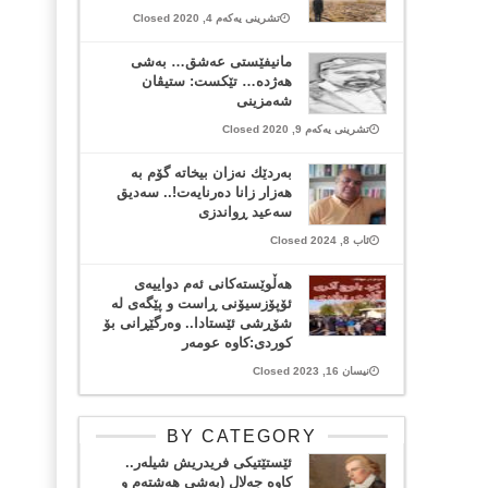
تشرینی یەکەم 4, 2020 Closed
مانیفێستی عەشق… بەشی
هەژدە… تێکست: ستیڤان
شەمزینی
تشرینی یەکەم 9, 2020 Closed
بەردێك نەزان بیخاتە گۆم بە
هەزار زانا دەرنایەت!.. سەدیق
سەعید ڕواندزی
ئاب 8, 2024 Closed
هەڵوێستەکانی ئەم دواییەی
ئۆپۆزسیۆنی ڕاست و پێگەی لە
شۆڕشی ئێستادا.. وەرگێڕانی بۆ
کوردی:کاوە عومەر
نیسان 16, 2023 Closed
BY CATEGORY
ئێستێتیکی فریدریش شیلەر..
کاوە جەلال (بەشی هەشتەم و