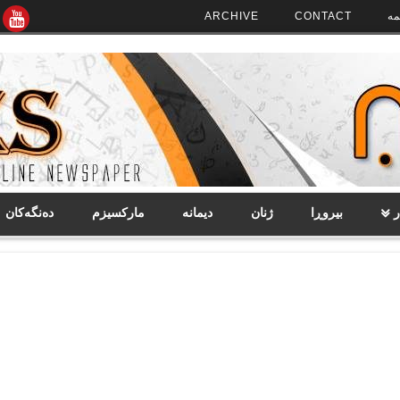
مە
CONTACT
ARCHIVE
ر
بیروڕا
ژنان
دیمانە
مارکسیزم
دەنگەکان