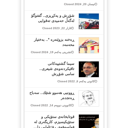
نیسان 20, 2024 Closed
شۆڕش و یەکڕیزی.. گفتوگۆ
لەگەڵ حەمیدی تەقوایی
ئازار 22, 2023 Closed
ڕه‌خنه‌ بزوێنه‌ره‌ *.. به‌ختیار
محه‌مه‌د
تشرینی یەکەم 19, 2024 Closed
سیما گشتییەكانی
تاقیكردنەوەی شیعری..
سامی شۆڕش
کانونی یەکەم 6, 2022 Closed
ڕوونیی هه‌موو شتێك.. سه‌باح
ڕه‌نجده‌ر
کانوونی دووەم 14, 2022 Closed
قوتابخانەی ستۆیکی و
ستۆیکیسیزم، کاریگەری لە
فەلسەفەی ڕۆژئاوایی دا…