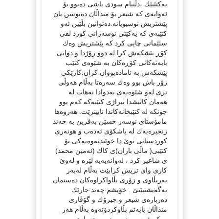
به‌كتێبێك ،دڵنیام سودی باشی ده‌بوو بۆ
ئه‌وانه‌ی كه‌ شیعر بۆ منداڵان ده‌نوسن یان
پێشتریش نوسیویانه‌.ده‌توانین بڵێین ئه‌و
كتێبه‌ی كه‌ یه‌كێتی نوسه‌رانی كورد لقی
سلێمانی چاپی كرد كه‌ پێشتریش وه‌ك
كۆڕ پێشكه‌ش كرا له‌ دوو رۆژدا و دوایی
بابه‌ته‌كانی كۆڕه‌كان به‌ شێوه‌ی كتێب
پێشكه‌ش به‌ ئاماده‌بووان كران.كارێكی
زۆر باش بوو وه‌ك سه‌ره‌تا به‌ڵام هه‌وڵی
تری له‌و شێوه‌یه‌ی به‌دوادا نه‌هات.له‌
هه‌مان كاتیشدا تیراژی كتێبه‌كه‌ كه‌م بوو
چونكه‌ له‌ كتێبخانه‌كاندا نابینرێت. هه‌روه‌ها
مامۆستای نوسه‌ر حسێن به‌فرین به‌ چه‌ند
زنجیره‌یه‌ك له‌ پاشكۆی ئه‌ده‌ب و هونه‌ری
كوردستانی نوێ دا خوێندنه‌وه‌یه‌كی بۆ
كتێبی( ماڵی باران)ی كاك (ئه‌مین محمد)
ی شاعیر كرد ، له‌وانه‌یه‌یه‌ لێره‌ و له‌وێ
كاری وای تریش كرابێت به‌ڵام له‌به‌ر
به‌ربڵاوی و زۆری بڵاواكراوه‌كان ده‌ستمان
نه‌گه‌یشتبێتێ . خۆیشم چه‌ند جارێك
ده‌رباره‌ی شیعر و چیرۆك و گۆڤاری
منداڵان بابه‌تم بڵاوكردۆته‌وه‌ به‌ڵام هه‌ر
وه‌كو پێویست نه‌بوون و به‌ته‌واوی