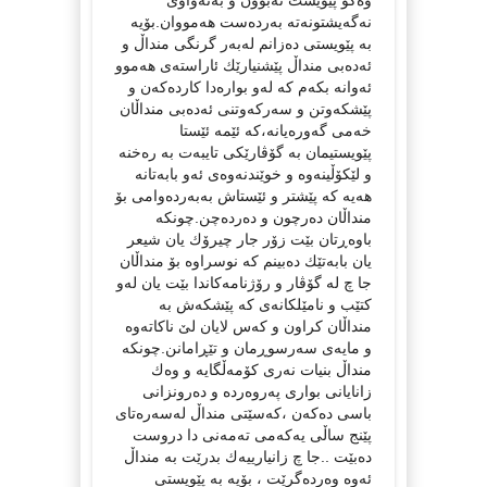
نه‌گه‌یشتونه‌ته‌ به‌رده‌ست هه‌مووان.بۆیه‌
به‌ پێویستی ده‌زانم له‌به‌ر گرنگی منداڵ و
ئه‌ده‌بی منداڵ پێشنیارێك ئاراسته‌ی هه‌موو
ئه‌وانه‌ بكه‌م كه‌ له‌و بواره‌دا كارده‌كه‌ن و
پێشكه‌وتن و سه‌ركه‌وتنی ئه‌ده‌بی منداڵان
خه‌می گه‌وره‌یانه‌،كه‌ ئێمه‌ ئێستا
پێویستیمان به‌ گۆڤارێكی تایبه‌ت به‌ ره‌خنه‌
و لێكۆڵینه‌وه‌ و خوێندنه‌وه‌ی ئه‌و بابه‌تانه‌
هه‌یه‌ كه‌ پێشتر و ئێستاش به‌به‌رده‌وامی بۆ
منداڵان ده‌رچون و ده‌رده‌چن.چونكه‌
باوه‌ڕتان بێت زۆر جار چیرۆك یان شیعر
یان بابه‌تێك ده‌بینم كه‌ نوسراوه‌ بۆ منداڵان
جا چ له‌ گۆڤار و رۆژنامه‌كاندا بێت یان له‌و
كتێب و نامێلكانه‌ی كه‌ پێشكه‌ش به‌
منداڵان كراون و كه‌س لایان لێ ناكاته‌وه‌
و مایه‌ی سه‌رسوڕمان و تێڕامانن.چونكه‌
منداڵ بنیات نه‌ری كۆمه‌ڵگایه‌ و وه‌ك
زانایانی بواری په‌روه‌رده‌ و ده‌رونزانی
باسی ده‌كه‌ن ،كه‌سێتی منداڵ له‌سه‌ره‌تای
پێنج ساڵی یه‌كه‌می ته‌مه‌نی دا دروست
ده‌بێت ..جا چ زانیارییه‌ك بدرێت به‌ منداڵ
ئه‌وه‌ وه‌رده‌گرێت ، بۆیه‌ به‌ پێویستی