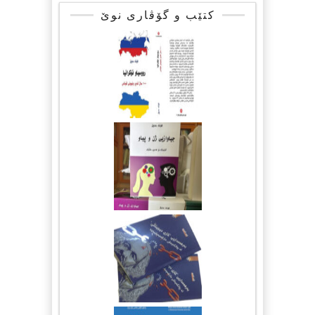
کتێب و گۆڤاری نوێ