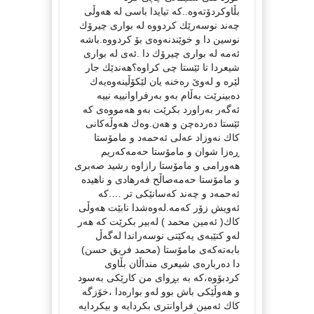
بڵاوكردۆته‌وه‌..كه‌ تیایدا باسی له‌ هه‌وڵی
چه‌ند نوسه‌رێك كردووه‌ له‌ بواری چیرۆك
نوسین دا و خوێندنه‌وه‌ی بۆ كردووه‌.باشه‌
ئه‌مه‌ له‌ بواری چیرۆك دا .ئه‌ی له‌ بواری
شیعردا تا ئێستا چی كراوه‌؟هه‌ندێك جار
لێره‌ و له‌وێ ره‌خنه‌ یان لێكۆڵینه‌وه‌یه‌ك
ده‌بینرێت به‌ڵام به‌و به‌رفراوانییه‌ نییه‌
ئه‌گه‌ر به‌راورد بكرێت به‌و هه‌مووه‌ی كه‌
ئێستا ده‌رده‌چن و هه‌ن.وه‌ك هه‌وڵه‌كانی
كاك نه‌وزاد عه‌لی ئه‌حمه‌د و مامۆستا
ڕه‌زا شوان و مامۆستا حه‌مه‌كه‌ریم
هه‌ورامی و مامۆستا رازاوه‌ رشید صه‌بری
و مامۆستا حه‌مه‌صاڵح فه‌رهادی و ناهیده‌
ئه‌حمه‌د و چه‌ند كه‌سانێكی تر ….كه‌
ئه‌ویش زۆر كه‌مه‌.له‌وه‌شدا نابێت هه‌وڵی
كاك( ئه‌مین محمد ) له‌بیر بكرێت كه‌ هه‌ر
له‌و كتێبه‌ی یه‌كێتی نوسه‌راندا له‌گه‌ڵ
بابه‌ته‌كه‌ی مامۆستا (محمد فریق حسن)
دا ده‌رباره‌ی شیعری منداڵان بڵاوی
كردبۆوه‌،كه‌ به‌ بڕوای من كارێكی به‌سود
و هه‌وڵێكی باش بوو له‌و بواره‌دا ،خۆزگه‌
كاك ئه‌مین فراوانتری بكردایه‌ و بیكردایه‌