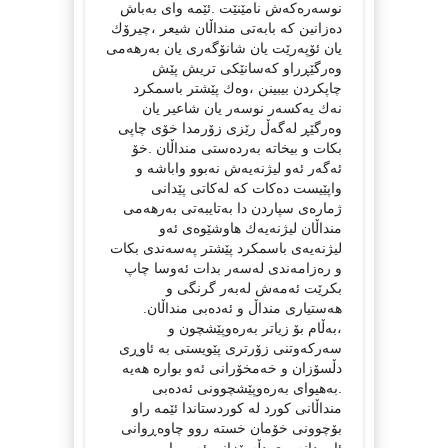
نوسه‌ره‌كه‌ش نامێنێت .ئێمه‌ وای به‌باش
ده‌زانین كه‌ بابه‌تی منداڵان شیعر ،چیرۆك
یان ئۆپه‌رێت یان شانۆگه‌ری یان به‌رهه‌می
وه‌رگێڕراو كه‌سانێكی تریش پێش
چاپكردن بیبینن ،وه‌ك پێشتر باسمكرد
نه‌ك یه‌كسه‌ر نوسه‌ر یان شاعیر یان
وه‌رگێڕ له‌گه‌ڵ رێزی زۆرمدا خۆی چاپی
بكات و بیخاته‌ به‌رده‌ستی منداڵان .خۆ
ئه‌گه‌ر ئه‌و لیژنه‌یه‌ش نه‌بوو واباشه‌ و
واپێیست ده‌كات كه‌ له‌كاتی پێدانی
ژماره‌ی سپاردن دا به‌تایبه‌تی به‌رهه‌می
منداڵان لیژنه‌یه‌ك هاوشێوه‌ی ئه‌و
لیژنه‌یه‌ی باسمكرد پێشتر په‌سه‌ندی بكات
و ره‌زامه‌ندی له‌سه‌ر بدات ئه‌وسا چاپ
بكرێت ئه‌مه‌ش له‌به‌ر گرنگی و
هه‌ستیاری منداڵ و ئه‌ده‌بی منداڵان.
،به‌ڵام بۆ زیاتر به‌ره‌وپێشچون و
سه‌ركه‌وتنی زۆرتری پێویستی به‌ ئاوڕی
دڵسۆزان و خه‌مخۆرانی ئه‌و بواره‌ هه‌یه‌
.به‌هیوای به‌ره‌وپێشچوونی ئه‌ده‌بی
منداڵانی كورد له‌ كوردستاندا ئێمه‌ راو
بۆچوونی خۆمان خسته‌ روو چاوه‌ڕوانی
ئاوڕدانه‌وه‌ی دڵسۆزانی ئه‌و بواره‌ین.