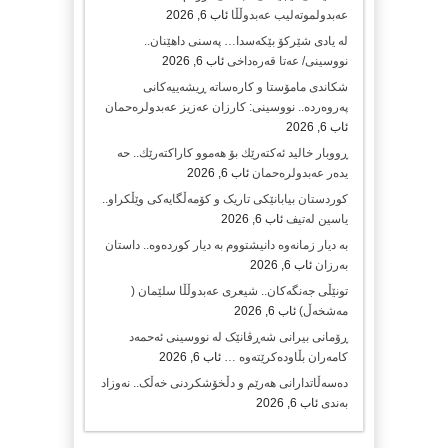
عەبدولموتەلیب عەبدوڵڵا
ئاب 6, 2026
لە یادی شێرکۆ بێکەسدا… پەسنی داهێنان..
نووسینی/ عەتا قەرەداخی
ئاب 6, 2026
شکاندی مامۆستا و کارەساتە ڕیشەییەکانی
پەروەردە.. نووسینی: کارزان عەزیز عەبدولرەحمان
ئاب 6, 2026
ڕووبار خالید ئەكتەرێك بۆ هەموو كاراكتەرێك.. حه
یدەر عەبدولرەحمان
ئاب 6, 2026
کوردستان بیابانێکی تاریک و کۆمەڵگایەکی وێڵکراو..
یاسین لەتیف
ئاب 6, 2026
بە دیار زمانەوە دانیشتووم بە دیار کوردەوە.. داستان
بەرزان
ئاب 6, 2026
تونێڵی جەنگەکان.. شیعری عەبدوڵڵا سلێمان (
مەشخەڵ)
ئاب 6, 2026
ڕۆمانی بیرانی شەڕڤانێک لە نووسینی ئەحمەد
کامەران بڵاودەکرێتەوە …
ئاب 6, 2026
دەسەڵاتدارانی هەرێم و دڵخۆشکردنی خەڵک.. نەوزاد
بەندی
ئاب 6, 2026