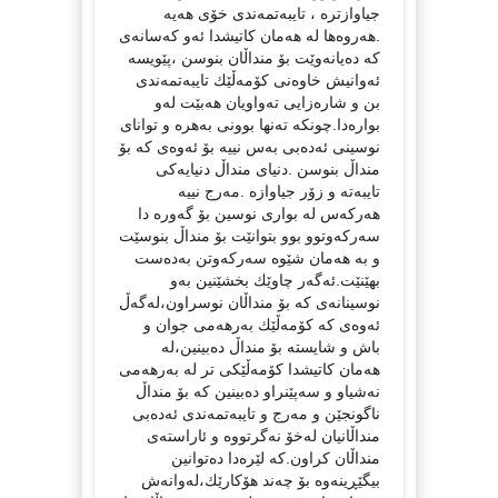
جیاوازتره‌ ، تایبه‌تمه‌ندی خۆی هه‌یه‌
.هه‌روه‌ها له‌ هه‌مان كاتیشدا ئه‌و كه‌سانه‌ی
كه‌ ده‌یانه‌وێت بۆ منداڵان بنوسن ،پێویسه‌
ئه‌وانیش خاوه‌نی كۆمه‌ڵێك تایبه‌تمه‌ندی
بن و شاره‌زایی ته‌واویان هه‌بێت له‌و
بواره‌دا.چونكه‌ ته‌نها بوونی به‌هره‌ و توانای
نوسینی ئه‌ده‌بی به‌س نییه‌ بۆ ئه‌وه‌ی كه‌ بۆ
منداڵ بنوسن .دنیای منداڵ دنیایه‌كی
تایبه‌ته‌ و زۆر جیاوازه‌ .مه‌رج نییه‌
هه‌ركه‌س له‌ بواری نوسین بۆ گه‌وره‌ دا
سه‌ركه‌وتوو بوو بتوانێت بۆ منداڵ بنوسێت
و به‌ هه‌مان شێوه‌ سه‌ركه‌وتن به‌ده‌ست
بهێنێت.ئه‌گه‌ر چاوێك بخشێنین به‌و
نوسینانه‌ی كه‌ بۆ منداڵان نوسراون،له‌گه‌ڵ
ئه‌وه‌ی كه‌ كۆمه‌ڵێك به‌رهه‌می جوان و
باش و شایسته‌ بۆ منداڵ ده‌بینین،له‌
هه‌مان كاتیشدا كۆمه‌ڵێكی تر له‌ به‌رهه‌می
نه‌شیاو و سه‌پێنراو ده‌بینین كه‌ بۆ منداڵ
ناگونجێن و مه‌رج و تایبه‌تمه‌ندی ئه‌ده‌بی
منداڵانیان له‌خۆ نه‌گرتووه‌ و ئاراسته‌ی
منداڵان كراون.كه‌ لێره‌دا ده‌توانین
بیگێڕینه‌وه‌ بۆ چه‌ند هۆكارێك،له‌وانه‌ش