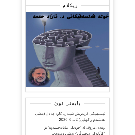
ریکلام
بابەتی نوێ
ئێستێتیکی فریدریش شیلەر.. کاوە جەلال (بەشی
هەشتەم و کۆتایی)
ئاب 6, 2026
وێنەی مرۆڤ لە “خودێکی مانابەخشەوە” بۆ
“کاڵایەکی دیجیتاڵی”- بەشی دووەم-..