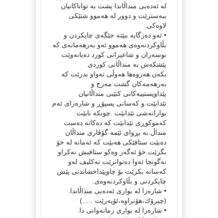
له‌ ئه‌ده‌بی منداڵاندا پشت به‌ تواناكانیان
ببه‌سترێت و دوور له‌ هه‌موو شتێكی
لاوه‌كی.
• ئه‌و ده‌زگایه‌ ببێته‌ جێگه‌ی چاپكردن و
بڵاوكردنه‌وه‌ی هه‌موو ئه‌و به‌رهه‌مانه‌ی كه‌
نوسه‌ران و شاعیرانی كورد ده‌یانه‌وێت
پێشكه‌ش به‌ منداڵانی كوردی
بكه‌ن.هه‌روه‌ها هه‌وڵی ته‌واو بدرێت كه‌
به‌رهه‌مه‌كان گشت مه‌رج و
پێداویستییه‌كانی كتێبی منداڵانیان
تێدابێت.و كه‌سانی پسپۆڕ و شاره‌زای ئه‌م
بوارانه‌شی تێدابێت .چونكه‌ نابێت
كه‌موكوڕی تێدابێت كه‌ ده‌كاته‌ ده‌ست
منداڵ.به‌ بڕوای ئێمه‌ گۆڤاری منداڵان
ده‌بێت ستافێكی هه‌بێت كه‌ ئه‌مانه‌ له‌ خۆ
بگرێت.خۆ ئه‌گه‌ر وه‌كو ستافیش نه‌كراو
نه‌گونجا ئه‌وا ده‌توانرێت ته‌كلیف له‌و
كه‌سانه‌ بكرێت بۆ چاوپێداخشاندنی پێش
چاپكردنی و بڵاوكردنه‌وه‌ی.
• شاره‌زا له‌ بواری ئه‌ده‌بی منداڵاندا.
(چیرۆك،هۆنراوه‌،ئۆپه‌رێت …..)
• شاره‌زا له‌ بواری زمانه‌وانی دا.