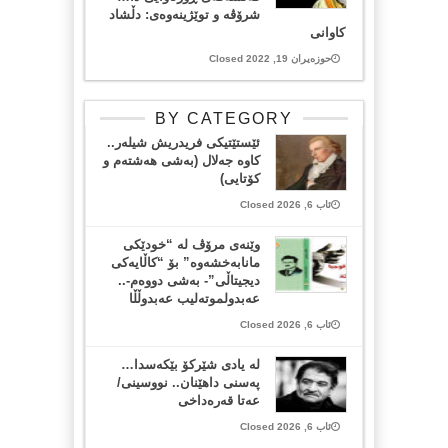
شرۆڤە و توێژینەوەی: دڵشاد
کاوانی
حوزەیران 19, 2022 Closed
BY CATEGORY
ئێستێتیکی فریدریش شیلەر..
کاوە جەلال (بەشی هەشتەم و
کۆتایی)
ئاب 6, 2026 Closed
وێنەی مرۆڤ لە “خودێکی
مانابەخشەوە” بۆ “کاڵایەکی
دیجیتاڵی”- بەشی دووەم-..
عەبدولموتەلیب عەبدوڵڵا
ئاب 6, 2026 Closed
لە یادی شێرکۆ بێکەسدا…
پەسنی داهێنان.. نووسینی/
عەتا قەرەداخی
ئاب 6, 2026 Closed