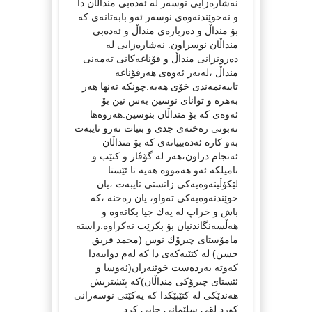
نه‌شاره‌زایی نوسه‌ر له‌ ئه‌ده‌بی منداڵان دا
و نه‌خوێندنه‌وه‌ی نوسه‌ر ئه‌و بابه‌تانه‌ی كه‌
بۆ منداڵ و ده‌رباره‌ی منداڵ و ئه‌ده‌بی
منداڵان نوسراون. نه‌شاره‌زایی له‌
ده‌رونزانی منداڵ و قۆناغه‌كانی ته‌مه‌نی
منداڵ ،له‌به‌ر ئه‌وه‌ی هه‌رقۆناغه‌
تایبه‌تمه‌ندی خۆی هه‌یه‌.چونكه‌ ته‌نها هه‌ر
به‌هره‌ و توانای نوسین به‌س نین بۆ
ئه‌وه‌ی كه‌ بۆ منداڵان بنوسین.هه‌روه‌ها
نه‌بونی ره‌خنه‌ی جدی و بنیات نه‌رو تایبه‌ت
به‌و كاره‌ ئه‌ده‌بییانه‌ی كه‌ بۆ منداڵان
ئه‌نجام دراون،هه‌ر له‌ گۆڤار و كتێب و
نامیلكه‌.ئه‌و هه‌مووه‌ هه‌یه‌ تا ئێستا
لێكۆڵینه‌وه‌یه‌كی زانستی تایبه‌ت ،یان
خوێندنه‌وه‌یه‌كی ته‌واو، یان ره‌خنه‌ ،كه‌
باش و خراپ له‌ یه‌ك جیا بكاته‌وه‌ و
هه‌ڵسه‌نگاندنیان بۆ بكرێت نه‌كراوه‌.راسته‌
مامۆستای چیرۆك نوس (محمد فریق
حسن) له‌ كتێبه‌كه‌ی دا كه‌ له‌م دواییه‌دا
كه‌وته‌ به‌رده‌ست خوێنه‌ران(ئه‌وسا و
ئێستای چیرۆكی منداڵان)كه‌ پێشتریش
هه‌ندێكی له‌ كتێبێكدا كه‌ یه‌كێتی نوسه‌رانی
كورد لقی سلێمانی چاپی كرد