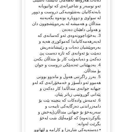
ئه‌و نوسه‌ر و شاعیرانه‌ی كه‌ توانیویانه‌
بابه‌ته‌كانیان به‌شێوه‌یه‌كی دروست و دوور
له‌ سواوی و دووباره‌ بونه‌وه‌ بگه‌یه‌ننه‌
منداڵان و هه‌میشه‌ له‌ به‌ره‌وپێشچوون دان
و هه‌وڵی داهێنان ده‌ده‌ن .
3. به‌خۆداچوونه‌وه‌ی ئه‌و كه‌سانه‌ی كه‌
له‌به‌رهه‌مه‌كانیاندا كه‌موكوڕی هه‌یه‌ و
به‌ره‌وپێشیان ده‌بات و رێنیشانده‌ریش
ده‌بێت بۆ ئه‌وانه‌ی كه‌ تازه‌ ده‌ست پێ
ده‌كه‌ن و ده‌یانه‌وێت كار بۆ منداڵان بكه‌ن.
4. به‌دیهێنانی ئه‌ده‌بێكی دروست و جوان
بۆ منداڵان.
5. به‌رز راگرتنی هه‌وڵ و ماندوو بوونی
هه‌موو ئه‌و دڵسۆز و خه‌مخۆرانه‌ی كه‌ له‌و
جیهانه‌ جوانه‌ی منداڵاندا كار ده‌كه‌ن و
پێدانی گوڕوتینی زیاتر پێیان.
6. ئه‌مه‌ش واده‌كات كه‌ بنچینه‌ بێت بۆ
دامه‌زراندنی ده‌زگایه‌كی تایبه‌ت و
سه‌ربه‌خۆ بۆ جیهانی منداڵان(په‌خش و
بڵاوكردنه‌وه‌) كه‌ كۆمه‌ڵێك شت له‌خۆ
بگرێت له‌وانه‌:
• ده‌سته‌یه‌كی شاره‌زا و كارامه‌ و لێهاتوو