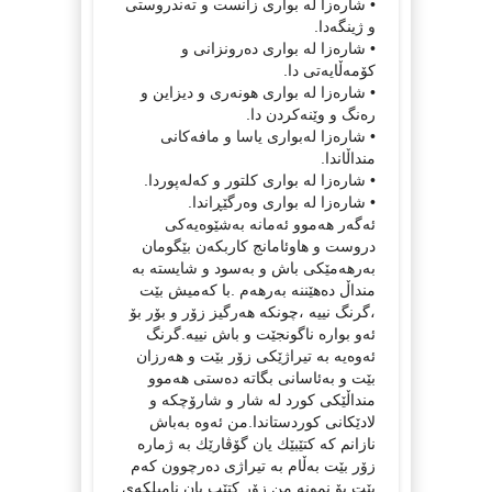
• شاره‌زا له‌ بواری زانست و ته‌ندروستی
و ژینگه‌دا.
• شاره‌زا له‌ بواری ده‌رونزانی و
كۆمه‌ڵایه‌تی دا.
• شاره‌زا له‌ بواری هونه‌ری و دیزاین و
ره‌نگ و وێنه‌كردن دا.
• شاره‌زا له‌بواری یاسا و مافه‌كانی
منداڵاندا.
• شاره‌زا له‌ بواری كلتور و كه‌له‌پوردا.
• شاره‌زا له‌ بواری وه‌رگێڕاندا.
ئه‌گه‌ر هه‌موو ئه‌مانه‌ به‌شێوه‌یه‌كی
دروست و هاوئامانج كاربكه‌ن بێگومان
به‌رهه‌مێكی باش و به‌سود و شایسته‌ به‌
منداڵ ده‌هێننه‌ به‌رهه‌م .با كه‌میش بێت
،گرنگ نییه‌ ،چونكه‌ هه‌رگیز زۆر و بۆر بۆ
ئه‌و بواره‌ ناگونجێت و باش نییه‌.گرنگ
ئه‌وه‌یه‌ به‌ تیراژێكی زۆر بێت و هه‌رزان
بێت و به‌ئاسانی بگاته‌ ده‌ستی هه‌موو
منداڵێكی كورد له‌ شار و شارۆچكه‌ و
لادێكانی كوردستاندا.من ئه‌وه‌ به‌باش
نازانم كه‌ كتێبێك یان گۆڤارێك به‌ ژماره‌
زۆر بێت به‌ڵام به‌ تیراژی ده‌رچوون كه‌م
بێت.بۆ نمونه‌ من زۆر كتێب یان نامیلكه‌ی