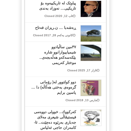
پیاوێک لە تاریکییەوە بۆ
تاریکیی… نەوزاد بەندی
ئاب 12, 2020 Closed
ڕەشەبا … ن.ریزان فەتاح
کانونی یەکەم 28, 2017 Closed
٣٧مین ساڵیادوو
شیمیاییوارانوو شارە
بێکەسەکەو هەڵەبجەی..
موختار کەریمی
ئازار 17, 2025 Closed
دوو كولتوور له‌( رۆمانی
گره‌وه‌ی به‌ختی هه‌ڵاڵه‌) دا …
یاسین برایم
مارس 13, 2018 Closed
كەركووك.. خوولی دووەمی
فیستیڤاڵی شیعری مەلای
جەباری بەرێوە دەچێت.. ئا-
كامەران حاجی ئەلیاس