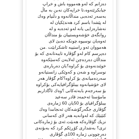
ده‌زانم كه‌ له‌و هه‌مووه‌ باش و خراپ
جیابكرێته‌وه‌،تا خراپه‌كان نه‌بن به‌ ماڵ
به‌سه‌ر ئه‌ده‌بی منداڵانه‌وه‌ و دڵنیام وه‌ك
له‌ پێشدا باسم كرد هه‌ندێكیان له‌
نه‌شاره‌زایی یانه‌ له‌و ئه‌ده‌به‌ و له‌
روانگه‌ی خۆشه‌ویستییان بۆ منداڵان
ئه‌وه‌یان نوسیوه‌.چونكه‌ ده‌بێ لای
هه‌مووان ئه‌و راستییه‌ ئاشكرابێت .من
ده‌پرسم كام له‌و گۆڤاره‌ تایبه‌تانه‌ی كه‌ بۆ
منداڵان ده‌رده‌چن له‌لایه‌ن كه‌سێكه‌وه‌
خوێندنه‌وه‌ی بۆ كراوه‌؟یان ده‌رباره‌ی
نوسراوه‌ و شه‌ن و كه‌وێكی زانستیانه‌و
سه‌رده‌میانه‌ی بۆ كراوه‌؟كام گۆڤار هه‌ر
لای خۆشیانه‌وه‌ بیبلۆگرافیایه‌كی بۆكراوه‌
بۆ سه‌رجه‌م بابه‌ته‌كانی ؟وه‌ك ئاگاداربم
مامۆستا ئه‌حمه‌د قادر سه‌عید
بیبلۆگرافیای بۆ 50یان 60 ژماره‌ی
گۆڤاری جگه‌رگۆشه‌كان ئه‌نجامدا وه‌ك
كتێبێك كه‌ له‌وانه‌یه‌ هه‌ر لای كه‌سانی
نزیك گۆڤاره‌كه‌ هه‌بێت.ئه‌ی بۆ ژماره‌كانی
تری؟ به‌شداری كۆڕێكم كرد كه‌ به‌بۆنه‌ی
ده‌رچوونی ژماره‌ 100ی گۆڤاری