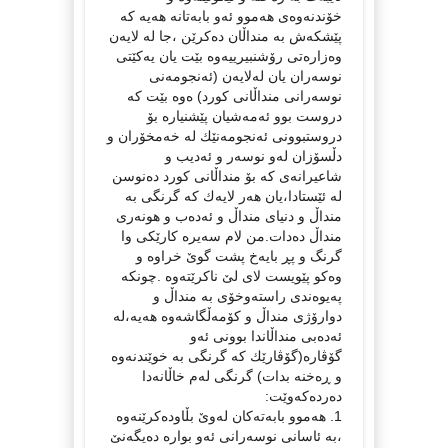
خۆندنه‌وه‌ی هه‌موو ئه‌و بابه‌تانه‌ هه‌یه‌ كه‌
پێشكه‌ش به‌ منداڵان ده‌كرێن ،جا له‌ لایه‌ن
وه‌زاره‌تی رۆشنبیرییه‌وه‌ بێت یان یه‌كێتی
نوسه‌ران یان له‌لایه‌ن (ئه‌نجومه‌نی
نوسه‌رانی منداڵانی كورد) ه‌وه‌ بێت كه‌
دروست بوو ئه‌مه‌شیان پێشنیاره‌ بۆ
دروستبوونی ئه‌نجومه‌نێك له‌ خه‌مخۆران و
دڵسۆزان له‌و نوسه‌ر و ئه‌دیب و
شاعیرانه‌ی كه‌ بۆ منداڵانی كورد ده‌نوسن
له‌ ئێستادا،یان هه‌ر لایه‌ك كه‌ گرنگی به‌
منداڵ و دنیای منداڵ و ئه‌ده‌ب و هونه‌ری
منداڵ ده‌دات.من لام سه‌یره‌ كارێكی وا
گرنگ و پڕ بایه‌خ پشت گوێ خراوه‌ و
وه‌كو پێویست لای لێ ناكرێته‌وه‌ .چونكه‌
په‌یوه‌ندی راسته‌وخۆی به‌ منداڵ و
دوارۆژی منداڵ و كۆمه‌ڵگاشه‌وه‌ هه‌یه‌،له‌
ئه‌ده‌بی منداڵاندا بوونی ئه‌و
گۆڤاره‌(گۆڤارێك كه‌ گرنگی به‌ خوێندنه‌وه‌
و ڕه‌خنه‌ بدات) گرنگی له‌م خاڵانه‌دا
ده‌رده‌كه‌وێت:
1. هه‌موو بابه‌ته‌كان له‌وێ بڵاوده‌كرێنه‌وه‌
،به‌ ئاسانی نوسه‌رانی ئه‌و بواره‌ ده‌یگه‌نێ