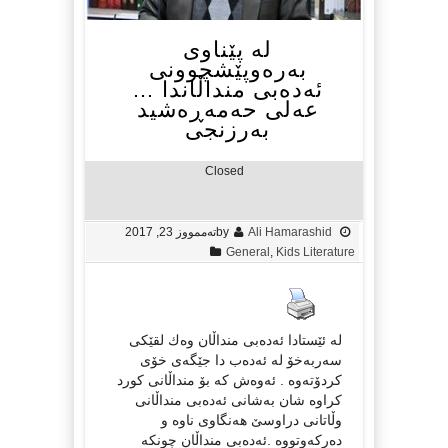
له‌ پێناوی
به‌ره‌وپێشچوونی
ئه‌ده‌بی منداڵاندا …
عه‌لی حه‌مه‌ڕه‌شید
به‌رزنجی
Closed
Ali Hamarashid
by
تەممووز 23, 2017
General
,
Kids Literature
له‌ ئێستادا ئه‌ده‌بی منداڵان وه‌ك لقێكی
سه‌ربه‌خۆ له‌ ئه‌ده‌ب دا جێگه‌ی خۆی
كردۆته‌وه‌ . ئه‌وه‌ش كه‌ بۆ منداڵانی كورد
كراوه‌ شان به‌شانی ئه‌ده‌بی منداڵانی
وڵاتانی دراوسێ هه‌نگاوی ناوه‌ و
ده‌ركه‌وتووه‌ .ئه‌ده‌بی منداڵان چونكه‌