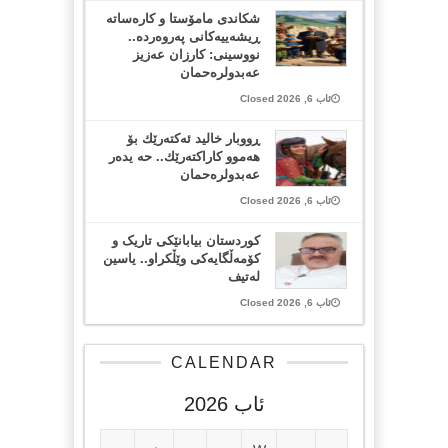
شکاندی مامۆستا و کارەساتە
ڕیشەییەکانی پەروەردە..
نووسینی: کارزان عەزیز
عەبدولرەحمان
ئاب 6, 2026 Closed
ڕووبار خالید ئەكتەرێك بۆ
هەموو كاراكتەرێك.. حه یدەر
عەبدولرەحمان
ئاب 6, 2026 Closed
کوردستان بیابانێکی تاریک و
کۆمەڵگایەکی وێڵکراو.. یاسین
لەتیف
ئاب 6, 2026 Closed
CALENDAR
ئاب 2026