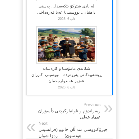
لە یادی شێرکۆ بێکەسدا… پەسنی
داهێنان.. نووسینی/ عەتا قەرەداخی
ئاب 6, 2026
شکاندی مامۆستا و کارەساتە
ڕیشەییەکانی پەروەردە.. نووسینی: کارزان
عەزیز عەبدولرەحمان
ئاب 6, 2026
Previous
ریفراندۆم و تاوانباركردنی دڵسۆزان …
عیماد عەلی
Next
چیرۆکنووسی منداڵان خاتوو (فرانسیس
هۆدسۆن)…. رەزا شوان