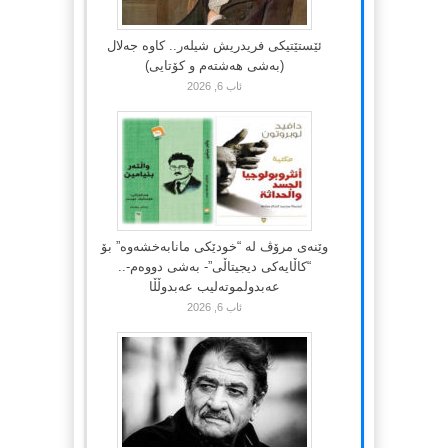
ئێستێتیکی فریدریش شیلەر.. کاوە جەلال
(بەشی هەشتەم و کۆتایی)
ئاب 6, 2026
وێنەی مرۆڤ لە “خودێکی مانابەخشەوە” بۆ
“کاڵایەکی دیجیتاڵی”- بەشی دووەم-..
عەبدولموتەلیب عەبدوڵڵا
ئاب 6, 2026