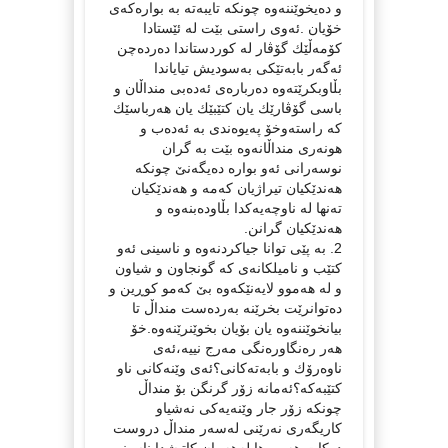
و ده‌یخوێننه‌وه‌ چونكه‌ تایبه‌ته‌ به‌ بواره‌كه‌ی
خۆیان .ئه‌وی راستی بێت له‌ ئێستادا
كۆمه‌ڵێك گۆڤار له‌ كوردستاندا ده‌رده‌چن
ئه‌گه‌ر بابه‌تێكی به‌سودیش تیایاندا
بڵاوبكرێته‌وه‌ ده‌رباره‌ی ئه‌ده‌بی منداڵان و
باسی گۆڤارێك یان كتێبێك یان هه‌رباسێك
كه‌ راسته‌وخۆ په‌یوه‌ندی به‌ ئه‌ده‌ب و
هونه‌ری منداڵانه‌وه‌ بێت به‌ گران
نوسه‌رانی ئه‌و بواره‌ ده‌یگه‌نێ چونكه‌
هه‌ندێكیان تیراژیان كه‌مه‌ و هه‌ندێكیان
ته‌نها له‌ ناوچه‌یه‌كدا بڵاوده‌بنه‌وه‌ و
هه‌ندێكیان گرانن.
2. به‌ پێی توانا جیاكردنه‌وه‌ و ناسینی ئه‌و
كتێب و نامیلكانه‌ی كه‌ گونجاون و شیاون
و له‌ هه‌موو لایه‌نێكه‌وه‌ بێ كه‌مو كوڕین و
ده‌توانرێت بخرێنه‌ به‌رده‌ست منداڵ تا
بیانخوێننه‌وه‌ یان بۆیان بخوێنرێنه‌وه‌.خۆ
هه‌ر ره‌نگاوره‌نگی مه‌رج نییه‌،ئه‌ی
ناوه‌رۆك و بابه‌ته‌كانی؟ئه‌ی وێنه‌كانی ناو
كتێبه‌كه‌؟ئه‌مانه‌ زۆر گرنگن بۆ منداڵ
چونكه‌ زۆر جار وێنه‌یه‌كی نه‌شیاو
كاریگه‌ری نه‌رێنی له‌سه‌ر منداڵ دروست
ده‌كات.هه‌روه‌ها له‌هه‌مان كاتیشدا ناسینی