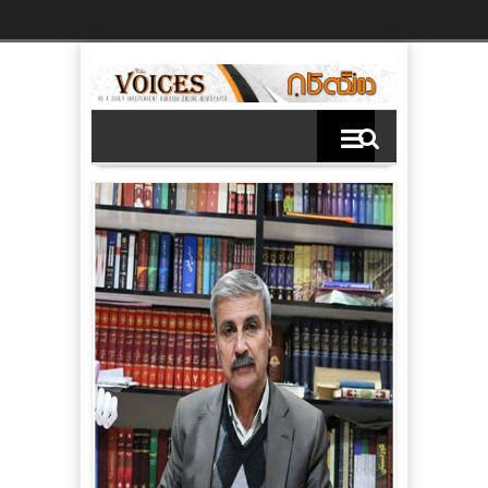
Ski
t
th
conten