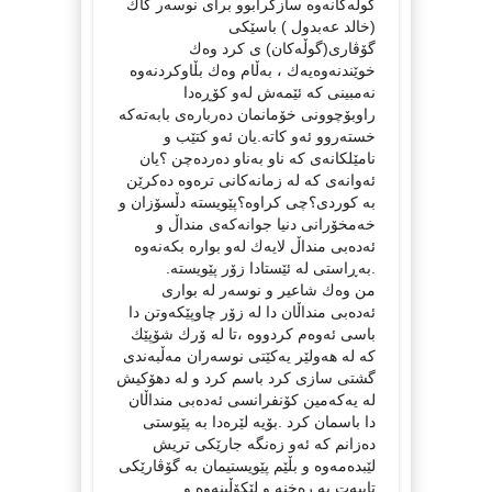
گوڵه‌كانه‌وه‌ سازكرابوو برای نوسه‌ر كاك
(خالد عه‌بدول ) باسێكی
گۆڤاری(گوڵه‌كان) ی كرد وه‌ك
خوێندنه‌وه‌یه‌ك ، به‌ڵام وه‌ك بڵاوكردنه‌وه‌
نه‌مبینی كه‌ ئێمه‌ش له‌و كۆڕه‌دا
راوبۆچوونی خۆمانمان ده‌رباره‌ی بابه‌ته‌كه‌
خسته‌روو ئه‌و كاته‌.یان ئه‌و كتێب و
نامێلكانه‌ی كه‌ ناو به‌ناو ده‌رده‌چن ؟یان
ئه‌وانه‌ی كه‌ له‌ زمانه‌كانی تره‌وه‌ ده‌كرێن
به‌ كوردی؟چی كراوه‌؟پێویسته‌ دڵسۆزان و
خه‌مخۆرانی دنیا جوانه‌كه‌ی منداڵ و
ئه‌ده‌بی منداڵ لایه‌ك له‌و بواره‌ بكه‌نه‌وه‌
.به‌ڕاستی له‌ ئێستادا زۆر پێویسته‌.
من وه‌ك شاعیر و نوسه‌ر له‌ بواری
ئه‌ده‌بی منداڵان دا له‌ زۆر چاوپێكه‌وتن دا
باسی ئه‌وه‌م كردووه‌ ،تا له‌ ۆرك شۆپێك
كه‌ له‌ هه‌ولێر یه‌كێتی نوسه‌ران مه‌ڵبه‌ندی
گشتی سازی كرد باسم كرد و له‌ دهۆكیش
له‌ یه‌كه‌مین كۆنفرانسی ئه‌ده‌بی منداڵان
دا باسمان كرد .بۆیه‌ لێره‌دا به‌ پێوستی
ده‌زانم كه‌ ئه‌و زه‌نگه‌ جارێكی تریش
لێبده‌مه‌وه‌ و بڵێم پێویستیمان به‌ گۆڤارێكی
تایبه‌ت به‌ ره‌خنه‌ و لێكۆڵینه‌وه‌ و