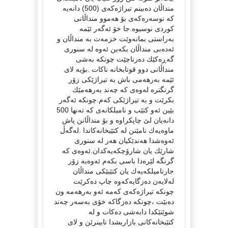
منداڵان ده‌بینم تیراژه‌كه‌ی (500) دانه‌یه‌
كه‌ نوسه‌ره‌كه‌ی بۆ هه‌موو منداڵانی
كوردی نوسیوه‌.جا خۆ ئه‌گه‌ر ئێمه‌
به‌راستی بمانه‌وێت خزمه‌ت به‌ منداڵان و
ئه‌ده‌بی منداڵان بكه‌ین ئه‌وه‌ له‌ سنوری
گه‌ڕه‌كێك ده‌رناچێت چونكه‌ به‌شی
منداڵانی دوو قوتابخانه‌ ناكات .بۆیه‌ لای
ئێمه‌ به‌رهه‌می باش به‌ تیراژێكی زۆر
گرنگتره‌ له‌وه‌ی كه‌ چه‌ند به‌رهه‌مێك
بكرێت و به‌ تیراژێكی كه‌م.چونكه‌ ئه‌گه‌ر
بێین ئه‌و كتێب و نامیلكانه‌ی كه‌ ته‌نها 500
دانه‌یان لێ چاپكراوه‌ و بۆ منداڵانن پاش
ماوه‌یه‌ك نامێنن له‌ كتێبخانه‌كاندا .له‌گه‌ڵ
ئه‌وه‌شدا هه‌ندێكیان هه‌ر له‌ سنوری
شارێك یان شارۆچكه‌یه‌كدان.ئه‌وه‌ی كه‌
گرنگه‌ لێره‌دا باسی بكه‌م ئه‌وه‌یه‌ زۆر
جارنامیلكه‌یه‌ك یان كتێبێكی منداڵان
له‌لایه‌ن ده‌زگایه‌كه‌وه‌ چاپ ده‌كرێت
چونكه‌ تیراژه‌كه‌ی كه‌مه‌ ئه‌و به‌رهه‌مه‌ ون
ده‌بێت ،چونكه‌ ده‌زگاكه‌ خۆی به‌سه‌ر چه‌ند
شوێنێكدا دابه‌شی ده‌كات و له‌
كتێبخانه‌كانی بازاریشدا نابینرێن و لای