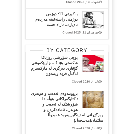
شوبات 13, 2023 Closed
بەکورتی 11: دوژمن…
دوژمنی راستەقینە هەردەم
نادیارە.. ئازاد حەمە
حوزەیران 21, 2025 Closed
BY CATEGORY
بۆچی شۆڕشی رۆژئاڤا
شکستی هێنا؟ – چاوپێکەوتنی
گۆڤاری بەرگری لە مارکسیزم
لەگەڵ فرێد وێستۆن
ئاب 4, 2026 Closed
بزووتنەوەی ئەدەب و هونەری
تاکتایگەراکانی هۆڵەندا
شۆڕشێک لە ئەدەب و
هونەر.. ئامادەکردن و
وەرگێڕانی لە ئینگلیزییەوە: عەبدوڵا
سڵێمان(مەشخەڵ)
ئاب 4, 2026 Closed