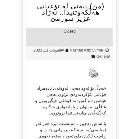
(من)ـایه‌تی له‌ تۆغیانی
هه‌ڵكه‌وتنیدا.. نه‌ژاد
عزیز سورمێ
Closed
Nazhad Aziz Surme
by
شوبات 11, 2023
General
خه‌یاڵ بۆ ئه‌وه‌ ده‌چێ له‌وه‌ته‌ی ئاده‌مزاد
قۆناغی كۆكردنه‌وه‌ی بژێوی به‌جێ
هێشتووه‌ و گه‌یوه‌ته‌ قۆناغی جێگیربوون و
عاقڵی به‌ پاوان و پاوانخوازی شكاوه‌ ،
كه‌ڵكه‌ڵه‌ی منایه‌تی تێدا بزوتووه‌..
با شاش نه‌چین ، مه‌به‌ست لێره‌ هه‌ر ئه‌و
(منایه‌تی)یه‌ ‌‌ نییه‌ كه‌ بیریارانی چه‌پ و
ڕاست لێكیان داوه‌ته‌وه‌ ، به‌قه‌د ئه‌وه‌ی