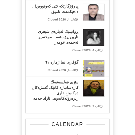
چ رۆژگارێکە تێی کەوتووین!..
د.حیکمەت نامیق
ئاب 4, 2026 Closed
ڕوانینیک لەبارەى شیعرى
نارین ڕۆستەم.. موحسین
ئەحمەد عومەر
ئاب 4, 2026 Closed
گۆڤاری نما ژمارە ٦١
ئاب 4, 2026 Closed
دۆزی فەلسەفە5:
کارەساتبارە کاتێک گەمژەکان
دەکەونە داوی
ژیرەزۆڵەکانەوە.. ئازاد حەمە
ئاب 2, 2026 Closed
CALENDAR