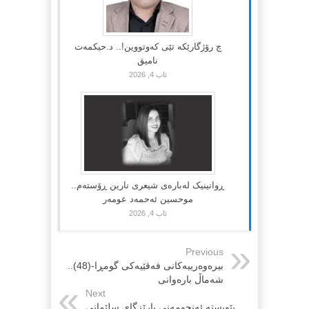
چ رۆژگارێکە تێی کەوتووین!.. د.حیکمەت
نامیق
ئاب 4, 2026
ڕوانینیک لەبارەى شیعرى نارین ڕۆستەم..
موحسین ئەحمەد عومەر
ئاب 4, 2026
Previous
بیرەوەریيەکانی فەقێیەکی گومڕا-(48)..
شەماڵ بارەوانی
Next
پێویستە ئەنجومەنی پارێزگای سلێمانی