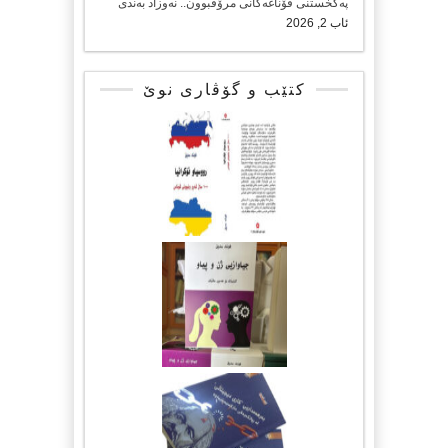
پەکخستنی قۆناغەکانی مرۆڤبوون.. نەوزاد بەندی
ئاب 2, 2026
کتێب و گۆڤاری نوێ