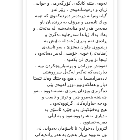
ئه‌وه‌ی ببێته‌ كانگه‌ی كۆڕگه‌رمی و جوانیی
ژیان و دره‌وشانه‌وه‌ی ، زۆر له‌و
گیانه‌وه‌رانه‌ دڕنده‌تر ده‌رده‌كه‌وێ كه‌ ئێمه‌
وه‌ك ئاده‌می و مرۆڤ به‌ دڕنده‌یان ناو
ده‌به‌ین هه‌ر ئه‌و منایه‌تیه‌شه‌ ‌ له‌ به‌ته‌نێی و
یه‌ك یه‌ك ژیاندا سه‌رچاوه‌ ده‌گرێ و
ڕاده‌ی ئه‌م په‌ڕی )عه‌داله‌ت)یش به‌
زیندووی چاوان ده‌نێژێ ، به‌و ئاسته‌ی
)منایه‌تی) خودی خۆیشی له‌بیر ده‌باته‌وه‌ ،
ئینجا تۆ بیری لێ بكه‌وه‌..
ئه‌وه‌ش تیوراندن و پرسیارپێچكردن نییه ‌،
دیارده‌یه‌كه‌ ئه‌گه‌ر له‌گه‌ڵ سرووشتی
ئاده‌مزادیشدا بێ ، هیچ وه‌ختێك وه‌ك ئێستا
دیار و هه‌ڵكه‌وتوو دوور له‌وه‌ی پێی
ده‌گوترێ ویژدان په‌ره‌ی نه‌سه‌ندووه‌ ‌، به‌و
چه‌شنه‌ هه‌موو چین و توێژ و ئاست و
وه‌چه‌ جیاوازه‌كانی گرتووه‌ته‌وه‌..
هیچ وه‌ختێكیش به‌و جۆره‌ ئاسۆی به‌
نادیاری نه‌شاردووه‌ته‌وه‌ و به‌ لێڵی
ده‌رنه‌خستووه .‌
لێره‌ڕا ده‌خوازێ تا ئاسۆمان به‌دوایی لێ
ون نه‌بووه‌ بڕیار بده‌ین به‌ هه‌ر ڕاده‌یه‌كی