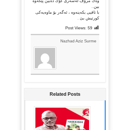
وه‌ك مرۆڤ له‌سه‌ری كۆك ده‌بین پێكه‌وه‌
بین..
با تاقیی بكه‌ینه‌وه‌ ، ئه‌گه‌ر بۆ ماوه‌یه‌كی
كورتیش بێ .
Post Views:
59
Nazhad Aziz Surme
Related Posts