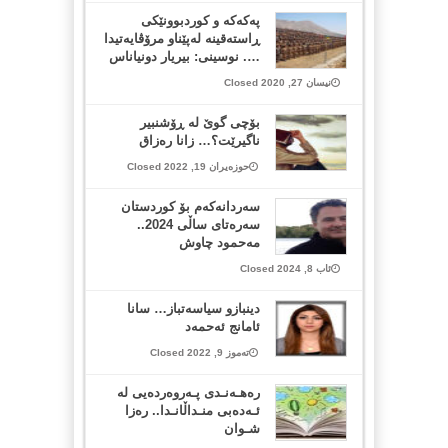
پەکەکە و كوردبوونێكی
ڕاستەقینه لەپێناو مرۆڤایەتیدا
…. نوسینی: ‌بیریار دونیاناس
نیسان 27, 2020 Closed
بۆچی گوێ لە ڕۆشنبیر
ناگیرێت؟… زانا رەزاق
حوزەیران 19, 2022 Closed
سەردانەکەم بۆ کوردستان
سەرەتای ساڵی 2024..
مەحمود چاوش
ئاب 8, 2024 Closed
دینبازو سیاسەتباز… سانا
ئامانج ئەحمەد
تەموز 9, 2022 Closed
رەهـەنـدی پـەروەردەیی لە
ئـەدەبی منـداڵانـدا.. رەزا
شـوان