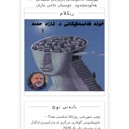
هەڵوەشێتەوە.. عوسمان حاجی مارف
ریکلام
بابەتی نوێ
بۆچی شۆڕشی رۆژئاڤا شکستی هێنا؟ –
چاوپێکەوتنی گۆڤاری بەرگری لە مارکسیزم لەگەڵ
فرێد وێستۆن
ئاب 4, 2026