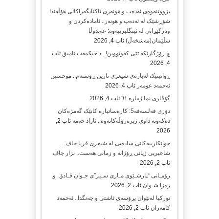
بزووتنەوەی ئەدەب و هونەری تاکتایگەراکانی هۆڵەندا
شۆڕشێک لە ئەدەب و هونەر.. ئامادەکردن و
وەرگێڕانی لە ئینگلیزییەوە: عەبدوڵا
سڵێمان(مەشخەڵ)
ئاب 4, 2026
چ رۆژگارێکە تێی کەوتووین!.. د.حیکمەت نامیق
ئاب
4, 2026
ڕوانینیک لەبارەى شیعرى نارین ڕۆستەم.. موحسین
ئەحمەد عومەر
ئاب 4, 2026
گۆڤاری نما ژمارە ٦١
ئاب 4, 2026
دۆزی فەلسەفە5: کارەساتبارە کاتێک گەمژەکان
دەکەونە داوی ژیرەزۆڵەکانەوە.. ئازاد حەمە
ئاب 2,
2026
جوانکارییەکانی سادەیی لە شیعری فریا جاف…
شاعیریی ژیانی ڕۆژانە و زمانی هەست.. نزار جاف
ئاب 2, 2026
رۆمـانی “پارشـێوی مـاری سـیر”ی جـوان قـادۆ.. و.
رەزا شـوان
ئاب 2, 2026
تورکیا لەنێوان پڕۆسەی ئاشتی و جەنگدا.. ئەحمەد
کامەران
ئاب 2, 2026