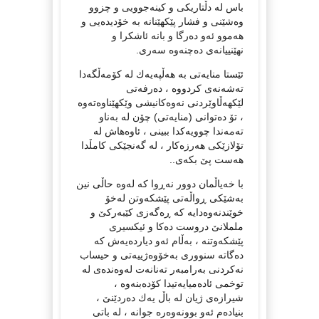
باس له‌ دڵتاریكی و كینه‌جوویی و چزوو
وه‌شێنی و فشار پێكهێنانه‌ به‌ خۆدیده‌یی و
هه‌موو ئه‌و ده‌رگا و بانه‌ ئاشكرا و
نهێنییانه‌ی ده‌چنه‌وه‌ سه‌ری.
ئێستا منایه‌تی به‌ هه‌ڵپه‌یه‌ك له‌ كۆمه‌ڵگه‌دا
ته‌شه‌نه‌ی كردووه ‌، ده‌رفه‌تی
لێكهه‌ڵاوێردنی نه‌وه‌كانیشی وێكهێناوه‌ته‌وه‌
، تۆ ده‌توانی (منایه‌تی) چۆن له‌ به‌ناو
ته‌مه‌ندا چوویه‌كدا ببینی ، ئاوه‌هاش له‌
تۆلازێكی هه‌رزه‌كار ، له‌ گه‌نجێكی كامڵدا
هه‌ست پێ بكه‌ی..
با خه‌یاڵمان دوور نه‌ڕوا كه‌ له‌وه‌ حاڵی نین
به‌شێكی ڕواڵه‌تی پێشكه‌وتن له‌خۆ
خوێندنه‌وه‌دایه‌ كه‌ ڕه‌گه‌زی كێبه‌ركێ و
ململانێ دروست ده‌كا و ئیكسیری
پێشكه‌وتنه‌ ، به‌ڵام ئه‌و دیارده‌یه‌ش كه‌
ده‌گاته‌ سنووری به‌خۆوه‌ژییه‌تی و حیساب
نه‌كردنی به‌رامبه‌ر ته‌نانه‌ت له‌وه‌نده‌ی له‌
توخمی ئاده‌میایه‌‌تیدا كۆده‌بنه‌وه ‌،
شیرازه‌ی ژیان له‌ باڵ یه‌ك ده‌ردێنێ ،
بنیاده‌م ئه‌و بوونه‌وه‌ره‌ جوانه‌ ، له‌ باتی