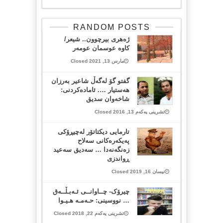
RANDOM POSTS
ژەهری بیرچوون.. شیعر/
کاوە عوسمان عومەر
مارس 13, 2021 Closed
گفتو گۆ لەگەڵ شاعیر بەرزان
هەستیار …. ئامادەکردنی:
شاخەوان سدیق
تشرینی یەکەم 13, 2016 Closed
تارمایی دیكتاتۆر له‌چیڕۆكی
په‌یكه‌ره‌كانی سه‌لاح
زه‌نگه‌نه‌دا … سه‌دیق سه‌عید
ڕواندزی
نیسان 16, 2019 Closed
چیرۆک- چــاوانــی ئـەبـڵــەق
… نووسینی: حـەمـە ھـیـوا
تشرینی یەکەم 22, 2018 Closed