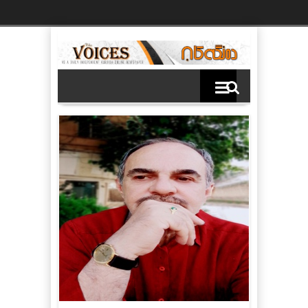
Ski
t
th
conten