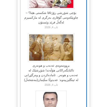
بۆچی شۆڕشی رۆژئاڤا شکستی هێنا؟ –
چاوپێکەوتنی گۆڤاری بەرگری لە مارکسیزم
لەگەڵ فرێد وێستۆن
ئاب 4, 2026
بزووتنەوەی ئەدەب و هونەری
تاکتایگەراکانی هۆڵەندا شۆڕشێک لە
ئەدەب و هونەر.. ئامادەکردن و وەرگێڕانی
لە ئینگلیزییەوە: عەبدوڵا سڵێمان(مەشخەڵ)
ئاب 4, 2026