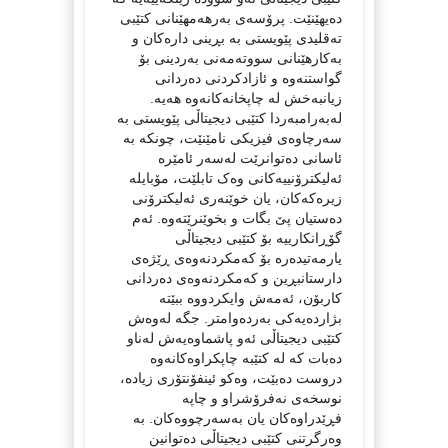
دەیھێنێت. پرۆسەی بەرهەمهێنانی کتێبی
تەقلیدی پێویستی بە بڕینی دارەکان و
بەکارهێنانی سووتەمەنی بەردینی بۆ
گواستنەوە و ئازادکردنی دەردانی
زیانبەخش لە چاپخانەکانەوە هەیە.
لەبەرامبەردا کتێبی دیجیتاڵی پێویستی بە
سەرچاوەی فیزیکی نامێنێت، چونکە بە
ئاسانی دەتوانرێت لەسەر ئامێرە
ئەلیکترۆنییەکانی وەک تابلێت، مۆبایلە
زیرەکەکان، یان خوێنەری ئەلیکترۆنی
دەستیان پێ بگات و بخوێنرێتەوە. ئەم
گۆڕانکارییە بۆ کتێبی دیجیتاڵی
یارمەتیدەرە بۆ کەمکردنەوەی ڕێژەی
دارستانبڕین و کەمکردنەوەی دەردانی
کاربۆن، ئەمەش وایکردووە ببێتە
بژاردەیەکی بەردەوامتر. جگە لەوەش
کتێبی دیجیتاڵی ئەو پاشماوەیەش لەناو
دەبات کە لە کتێبە چاپکراوەکانەوە
دروست دەبێت، وەکو ئینفۆنتۆری زیادە،
نوسخەی نەفرۆشراو و چاپە
فڕێدراوەکان یان بەسەرچووەکان. بە
وەرگرتنی کتێبی دیجیتاڵی دەتوانین