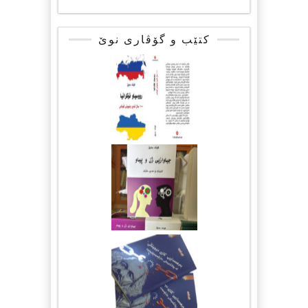
کتێب و گۆڤاری نوێ