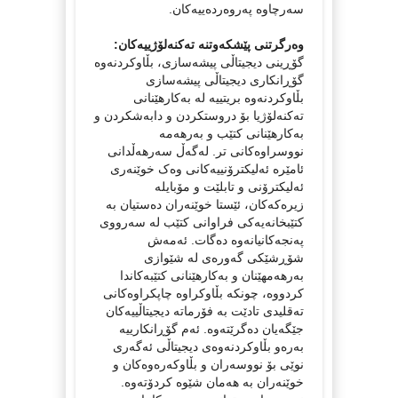
سەرچاوە پەروەردەییەکان.
وەرگرتنی پێشکەوتنە تەکنەلۆژییەکان:
گۆڕینی دیجیتاڵی پیشەسازی، بڵاوکردنەوە
گۆڕانکاری دیجیتاڵی پیشەسازی
بڵاوکردنەوە بریتییە لە بەکارهێنانی
تەکنەلۆژیا بۆ دروستکردن و دابەشکردن و
بەکارهێنانی کتێب و بەرهەمە
نووسراوەکانی تر. لەگەڵ سەرهەڵدانی
ئامێرە ئەلیکترۆنییەکانی وەک خوێنەری
ئەلیکترۆنی و تابلێت و مۆبایلە
زیرەکەکان، ئێستا خوێنەران دەستیان بە
کتێبخانەیەکی فراوانی کتێب لە سەرووی
پەنجەکانیانەوە دەگات. ئەمەش
شۆڕشێکی گەورەی لە شێوازی
بەرهەمهێنان و بەکارهێنانی کتێبەکاندا
کردووە، چونکە بڵاوکراوە چاپکراوەکانی
تەقلیدی تادێت بە فۆرماتە دیجیتاڵییەکان
جێگەیان دەگرێتەوە. ئەم گۆڕانکارییە
بەرەو بڵاوکردنەوەی دیجیتاڵی ئەگەری
نوێی بۆ نووسەران و بڵاوکەرەوەکان و
خوێنەران بە هەمان شێوە کردۆتەوە.