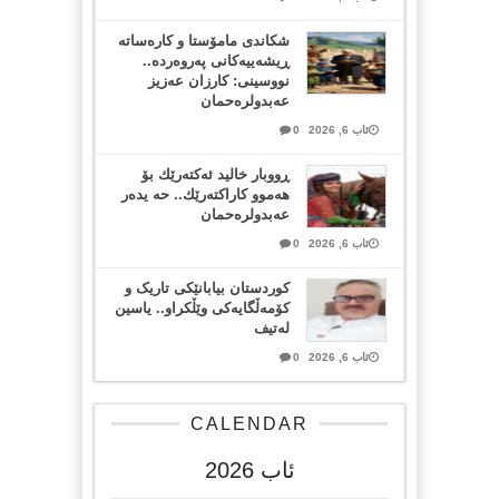
شکاندی مامۆستا و کارەساتە
ڕیشەییەکانی پەروەردە..
نووسینی: کارزان عەزیز
عەبدولرەحمان
ئاب 6, 2026
0
ڕووبار خالید ئەكتەرێك بۆ
هەموو كاراكتەرێك.. حه یدەر
عەبدولرەحمان
ئاب 6, 2026
0
کوردستان بیابانێکی تاریک و
کۆمەڵگایەکی وێڵکراو.. یاسین
لەتیف
ئاب 6, 2026
0
CALENDAR
ئاب 2026