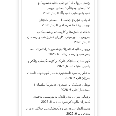
وێنەی مرۆڤ لە “خودێکی مانابەخشەوە” بۆ
“کاڵایەکی دیجیتاڵی”- بەشی دووەم-..
عەبدولموتەلیب عەبدوڵڵا
ئاب 6, 2026
لە یادی شێرکۆ بێکەسدا… پەسنی داهێنان..
نووسینی/ عەتا قەرەداخی
ئاب 6, 2026
شکاندی مامۆستا و کارەساتە ڕیشەییەکانی
پەروەردە.. نووسینی: کارزان عەزیز عەبدولرەحمان
ئاب 6, 2026
ڕووبار خالید ئەكتەرێك بۆ هەموو كاراكتەرێك.. حه
یدەر عەبدولرەحمان
ئاب 6, 2026
کوردستان بیابانێکی تاریک و کۆمەڵگایەکی وێڵکراو..
یاسین لەتیف
ئاب 6, 2026
بە دیار زمانەوە دانیشتووم بە دیار کوردەوە.. داستان
بەرزان
ئاب 6, 2026
تونێڵی جەنگەکان.. شیعری عەبدوڵڵا سلێمان (
مەشخەڵ)
ئاب 6, 2026
ڕۆمانی بیرانی شەڕڤانێک لە نووسینی ئەحمەد
کامەران بڵاودەکرێتەوە …
ئاب 6, 2026
دەسەڵاتدارانی هەرێم و دڵخۆشکردنی خەڵک.. نەوزاد
بەندی
ئاب 6, 2026