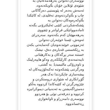
نووسەران دەتوانن بەرهەمەکانیان بە
شێوەی ئۆنلاین خۆیان بڵاوبکەنەوە،
ئەمەش بەدەر لە پێویستیی دەزگاکانی
چاپ و بڵاوکردنەوەی تەقلیدی، لە کاتێکدا
بڵاوکەرەوەکان دەتوانن بە
پێشکەشکردنی کتێبی ئەلیکترۆنی بگەنە
ئامادەبووانێکی فراوانتر و تێچووی
بەرهەمهێنان کەم بکەنەوە. سەرەڕای
ئەوەش، ئێستا خوێنەران دەتوانن
ئەزموونی خوێندنەوەیان کەسایەتی بکەن
بە ڕێکخستنی قەبارەی دەق، تیشک
خستنە سەر بڕگەکان و بەکارهێنانی
تایبەتمەندی کارلێککەری وەکو هایپەرلینک
و ناوەڕۆکی مالتیمیدیا. بە گشتی،
وەرگرتنی پێشکەوتنە تەکنەلۆژییەکان لە
پیشەسازی چاپکردندا نەک هەر
گۆڕانکاری لە شێوازی دروستکردن و
چێژوەرگرتن لە کتێبەکاندا کردووە بەڵکو
دەستڕاگەیشتن بە ئەدەبیاتی دیموکراتیزە
کردووە و دەرفەتی نوێی بۆ هەردوو
نووسەری دامەزراو و ئاواتخوازی
ڕەخساندووە.