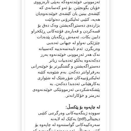
ئەزموونی خوێندنەوەکە بەپێی ئارەزووی
خۆیان بگونجێنن. بۆ ئەو کەسانەی کە
کێشەی بینین یان کێشەی خوێندنەوەیان
هەیە، کتێبی ئەلیکترۆنی دەتوانێت
بژاردەی دەستڕاگەیشتن وەک دەق بۆ
قسەکردن و قەبارەی فۆنتەکانی ڕێکخراو
دابین بکات، ئەمەش ڕێگەیان پێدەدات
چێژێکی تەواو لە جیهانی ئەدەبی
وەربگرن. ئەم تایبەتمەندییە کەسییانە
نەک هەر ئەزموونی خوێندنەوە بەرز
دەکەنەوە بەڵکو ئەدەبیات زیاتر
دەستڕاگەیشتن و گشتگیرتر بۆ خوێنەرانی
بەرفراوانتر دەکەن. بەم شێوەیە کتێبە
ئەلیکترۆنییەکان شۆڕشێک لە شێوازی
بەکارهێنانی ئەدەبدا دەکەن، بە
پێشکەشکردنی ئەزموونێکی خوێندنەوەی
نەرمتر و خۆکارانەتر.
لە چاپەوە بۆ پێکسڵ:
سوودە ژینگەییەکانی وەرگرتنی کتێبی
دیجیتاڵی(pdf) یەکێک لە لایەنە
سەرەکییەکانی گواستنەوە لە چاپەوە بۆ
کتێبی دیجیتاڵی ئەو سوودە ژینگەییەیە کە