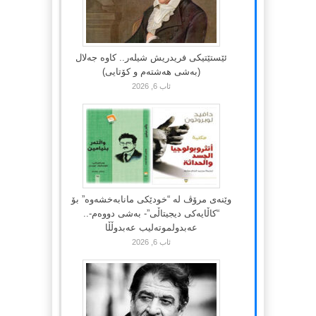
ئێستێتیکی فریدریش شیلەر.. کاوە جەلال
(بەشی هەشتەم و کۆتایی)
ئاب 6, 2026
وێنەی مرۆڤ لە “خودێکی مانابەخشەوە” بۆ
“کاڵایەکی دیجیتاڵی”- بەشی دووەم-..
عەبدولموتەلیب عەبدوڵڵا
ئاب 6, 2026