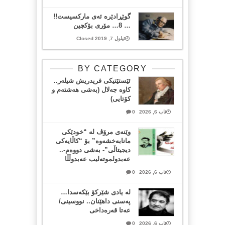
گوێڕادێرە ئەی مارکسیست!!
… 8… مۆری بۆکچین
ئیلول 7, 2019 Closed
BY CATEGORY
ئێستێتیکی فریدریش شیلەر..
کاوە جەلال (بەشی هەشتەم و
کۆتایی)
ئاب 6, 2026
0
وێنەی مرۆڤ لە “خودێکی
مانابەخشەوە” بۆ “کاڵایەکی
دیجیتاڵی”- بەشی دووەم-..
عەبدولموتەلیب عەبدوڵڵا
ئاب 6, 2026
0
لە یادی شێرکۆ بێکەسدا…
پەسنی داهێنان.. نووسینی/
عەتا قەرەداخی
ئاب 6, 2026
0