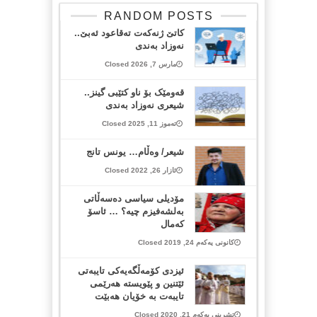
RANDOM POSTS
کاتێ ژنەکەت تەقاعود ئەبێ..
نەوزاد بەندی
مارس 7, 2026 Closed
قەومێک بۆ ناو کتێبی گینز..
شیعری نەوزاد بەندی
تەموز 11, 2025 Closed
شیعر/ وەڵام… یونس تانج
ئازار 26, 2022 Closed
مۆدیلی سیاسی دەسەڵاتی
بەلشەفیزم چیە؟ … ئاسۆ
کەمال
کانونی یەکەم 24, 2019 Closed
ئیزدی کۆمەڵگەیەکی تایبەتی
ئێتنین و پێویستە هەرێمی
تایبەت بە خۆیان هەبێت
تشرینی یەکەم 21, 2020 Closed