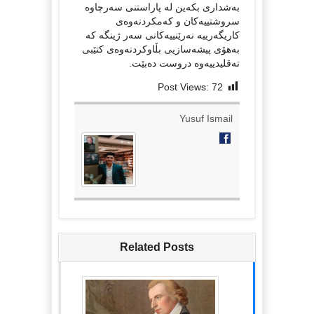
بەشداری بکەین لە پاراستنی سەرچاوە
سروشتییەکان و کەمکردنەوەی
کاریگەرییە نەرێنییەکانی سەر ژینگە کە
بەهۆی پیشەسازیی بڵاوکردنەوەی کتێبی
تەقلیدییەوە دروست دەبێت.
Post Views:
72
Yusuf Ismail
Related Posts