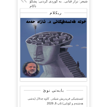
شيعر: نزار قبانی.. بە کوردی کردنی: پشکۆ
ناکام
ریکلام
بابەتی نوێ
ئێستێتیکی فریدریش شیلەر.. کاوە جەلال (بەشی
هەشتەم و کۆتایی)
ئاب 6, 2026