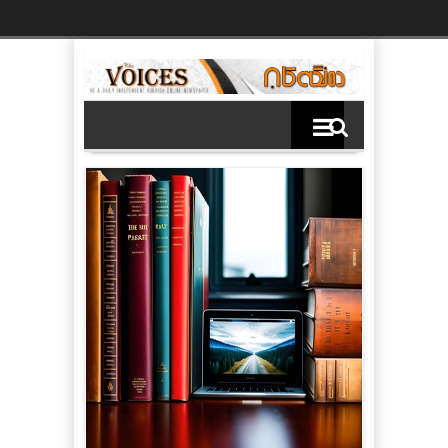
Ski
t
th
conten