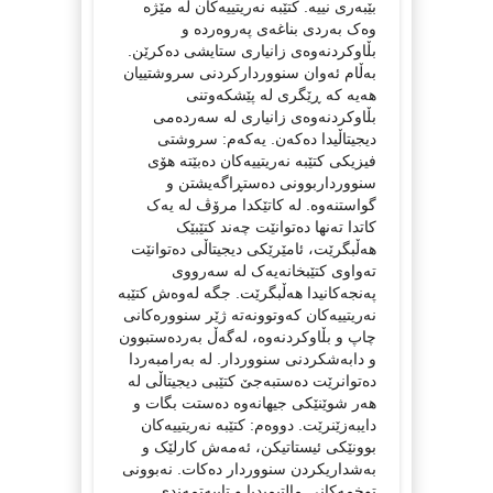
بێبەری نییە. کتێبە نەریتییەکان لە مێژە
وەک بەردی بناغەی پەروەردە و
بڵاوکردنەوەی زانیاری ستایشی دەکرێن.
بەڵام ئەوان سنووردارکردنی سروشتییان
هەیە کە ڕێگری لە پێشکەوتنی
بڵاوکردنەوەی زانیاری لە سەردەمی
دیجیتاڵیدا دەکەن. یەکەم: سروشتی
فیزیکی کتێبە نەریتییەکان دەبێتە هۆی
سنوورداربوونی دەستڕاگەیشتن و
گواستنەوە. لە کاتێکدا مرۆڤ لە یەک
کاتدا تەنها دەتوانێت چەند کتێبێک
هەڵبگرێت، ئامێرێکی دیجیتاڵی دەتوانێت
تەواوی کتێبخانەیەک لە سەرووی
پەنجەکانیدا هەڵبگرێت. جگە لەوەش کتێبە
نەریتییەکان کەوتوونەتە ژێر سنوورەکانی
چاپ و بڵاوکردنەوە، لەگەڵ بەردەستبوون
و دابەشکردنی سنووردار. لە بەرامبەردا
دەتوانرێت دەستبەجێ کتێبی دیجیتاڵی لە
هەر شوێنێکی جیهانەوە دەستت بگات و
دایبەزێنرێت. دووەم: کتێبە نەریتییەکان
بوونێکی ئیستاتیکن، ئەمەش کارلێک و
بەشداریکردن سنووردار دەکات. نەبوونی
توخمەکانی مالتیمیدیا و تایبەتمەندی