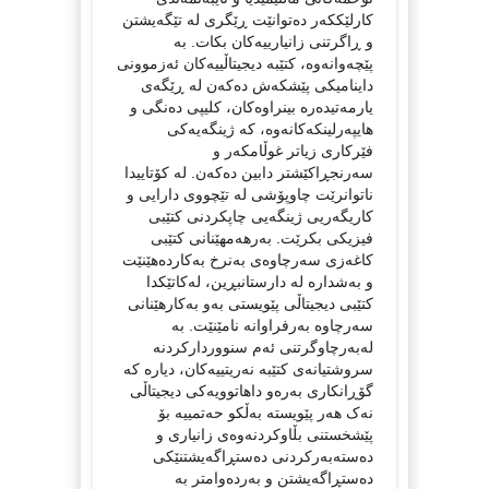
کارلێککەر دەتوانێت ڕێگری لە تێگەیشتن
و ڕاگرتنی زانیارییەکان بکات. بە
پێچەوانەوە، کتێبە دیجیتاڵییەکان ئەزموونی
داینامیکی پێشکەش دەکەن لە ڕێگەی
یارمەتیدەرە بینراوەکان، کلیپی دەنگی و
هایپەرلینکەکانەوە، کە ژینگەیەکی
فێرکاری زیاتر غوڵامکەر و
سەرنجڕاکێشتر دابین دەکەن. لە کۆتاییدا
ناتوانرێت چاوپۆشی لە تێچووی دارایی و
کاریگەریی ژینگەیی چاپکردنی کتێبی
فیزیکی بکرێت. بەرهەمهێنانی کتێبی
کاغەزی سەرچاوەی بەنرخ بەکاردەهێنێت
و بەشدارە لە دارستانبڕین، لەکاتێکدا
کتێبی دیجیتاڵی پێویستی بەو بەکارهێنانی
سەرچاوە بەرفراوانە نامێنێت. بە
لەبەرچاوگرتنی ئەم سنووردارکردنە
سروشتیانەی کتێبە نەریتییەکان، دیارە کە
گۆڕانکاری بەرەو داهاتوویەکی دیجیتاڵی
نەک هەر پێویستە بەڵکو حەتمییە بۆ
پێشخستنی بڵاوکردنەوەی زانیاری و
دەستەبەرکردنی دەستڕاگەیشتنێکی
دەستڕاگەیشتن و بەردەوامتر بە