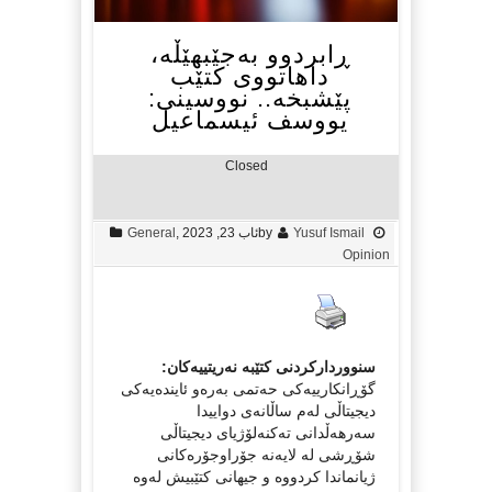
ڕابردوو بەجێبهێڵە،
داهاتووی کتێب
پێشبخە.. نووسینی:
یووسف ئیسماعیل
Closed
Yusuf Ismail
by
ئاب 23, 2023
,
General
Opinion
سنووردارکردنی کتێبە نەریتییەکان:
گۆڕانکارییەکی حەتمی بەرەو ئایندەیەکی
دیجیتاڵی لەم ساڵانەی دواییدا
سەرهەڵدانی تەکنەلۆژیای دیجیتاڵی
شۆڕشی لە لایەنە جۆراوجۆرەکانی
ژیانماندا کردووە و جیهانی کتێبیش لەوە