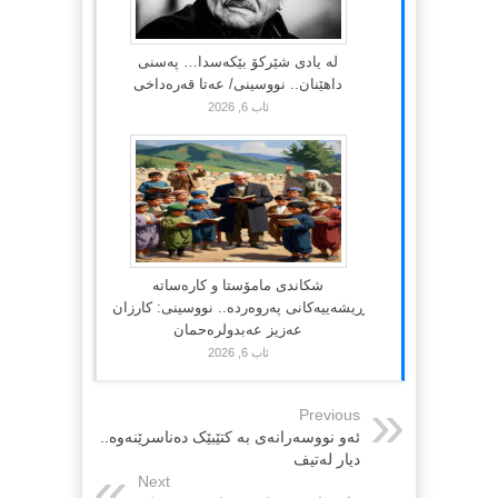
لە یادی شێرکۆ بێکەسدا… پەسنی
داهێنان.. نووسینی/ عەتا قەرەداخی
ئاب 6, 2026
شکاندی مامۆستا و کارەساتە
ڕیشەییەکانی پەروەردە.. نووسینی: کارزان
عەزیز عەبدولرەحمان
ئاب 6, 2026
Previous
ئەو نووسەرانەی بە کتێبێک دەناسرێنەوە..
دیار لەتیف
Next