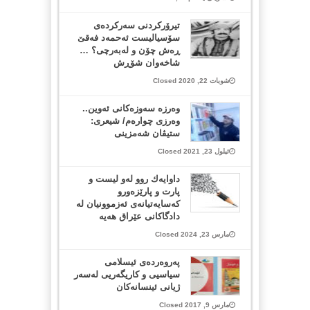
تیرۆرکردنی سەرکردەی
سۆسیالیست ئەحمەد فەقێ
ڕەش چۆن و لەبەرچی؟ …
شاخەوان شۆڕش
شوبات 22, 2020 Closed
وەرزە سەوزەکانی ئەوین..
وەرزی چوارەم/ شیعری:
ستیڤان شەمزینی
ئیلول 23, 2021 Closed
داوایەك روو لەو لیست و
پارت و پارێزەورو
كەسایەتیانەی ئەزموونیان لە
دادگاكانی عێراق هەیە
مارس 23, 2024 Closed
پەروەردەی ئیسلامی
سیاسیی و کاریگەریی لەسەر
ژیانی ئینسانەکان
مارس 9, 2017 Closed