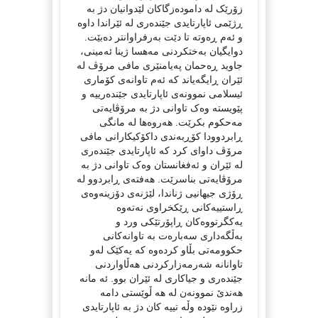
زۆرێک لە دامودەزگاکان لێدوانیان دژ بە
ڕژێمی ئاپارتایدی جێندەری لە ئێراندا داوە
و ئەم ڕەوتە تا دێت بەرفراوانتر دەبێت.
دوایگیان بەختکردنی مەهسا ژینا ئەمینی،
جاوید ڕەحمان پەیامنێری مافی مرۆڤ لە
ئێران ڕایگەیاند کە ئەم تاوانەی کۆماری
ئیسلامی نموونەی ئاپارتایدی جێندەرییە و
پێویستە وەک تاوانی دژ بە مرۆڤایەتی
مەحکوم بکرێت. هەروەها لە مانگی
ڕابردوودا کۆڕبەندی داکۆکیکارانی مافی
مرۆڤ داوای کرد کە ئاپارتایدی جێندەری
لە ئێران و ئەفغانستان وەک تاوانی دژ بە
مرۆڤایەتی بناسرێت. هەفتەی ڕابردوو لە
ڕۆژی جیهانیی ژناندا، لێژنەی دۆزینەوەی
ڕاستییەکانی ڕێکخراوی نەتەوە
یەکگرتووەکان ڕاپۆرتێکی ورد و
بەڵگەداری سەبارەت بە تاوانەکانی
حکوومەتی بڵاو کردەوە کە یەکێک لەو
تاوانانە شەرمەزارکردنی هەڵاواردنی
جێندەری و جیاکاری لە ئێران بوو. ئه مانه
هەندێ نموونەن له هه ڵوێستی دامه
زراوه نێوده وڵه تییه کان دژ به ئاپارتایدی