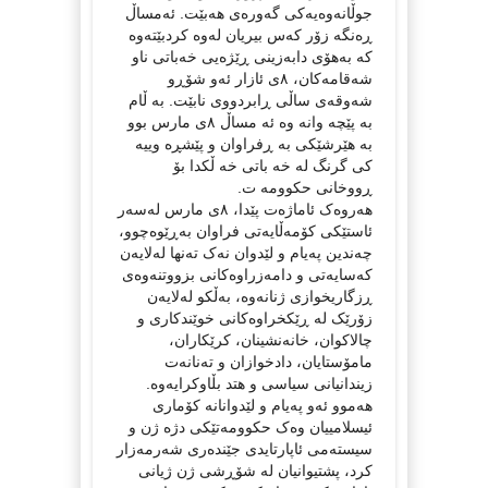
جوڵانەوەیەکی گەورەی هەبێت. ئەمساڵ
ڕەنگە زۆر کەس بیریان لەوە کردبێتەوە
کە بەهۆی دابەزینی ڕێژەیی خەباتی ناو
شەقامەکان، ٨ی ئازار ئەو شۆڕو
شەوقەی ساڵی ڕابردووی نابێت. به ڵام
به پێچه وانه وه ئه مساڵ ٨ی مارس بوو
به هێرشێکی به ڕفراوان و پێشڕه وییه
کی گرنگ له خه باتی خه ڵکدا بۆ
ڕووخانی حکوومه ت.
هەروەک ئاماژەت پێدا، ٨ی مارس لەسەر
ئاستێکی کۆمەڵایەتی فراوان بەڕێوەچوو،
چەندین پەیام و لێدوان نەک تەنها لەلایەن
کەسایەتی و دامەزراوەکانی بزووتنەوەی
ڕزگاریخوازی ژنانەوە، بەڵکو لەلایەن
زۆرێک لە ڕێکخراوەکانی خوێندکاری و
چالاکوان، خانەنشینان، کرێکاران،
مامۆستایان، دادخوازان و تەنانەت
زیندانیانی سیاسی و هتد بڵاوکرایەوە.
هەموو ئەو پەیام و لێدوانانە کۆماری
ئیسلامییان وەک حکوومەتێکی دژە ژن و
سیستەمی ئاپارتایدی جێندەری شەرمەزار
کرد، پشتیوانیان لە شۆڕشی ژن ژیانی