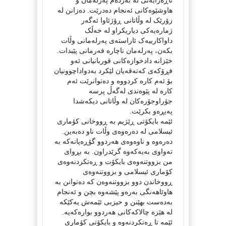
هاوشێوەکانی ئەنجام دەدرێت. دەزانن لە
زۆرێک لە وڵاتانی ڕۆژئاوا ئەگەر
ژمارەیەکی دیاریکراو لە خەڵک
داواکارییەک ئاراستەی پەرلەمانی وڵات
بکەن، پەرلەمان ناچارە فەرمانی پێبدات.
خێزانە دادخوازەکانی قوربانیانی ئەو
فڕۆکەی کەتەقەیان لێکرد بەدواداچوونیان
بۆ ئەم کارە کردووە و دەتوانرێت ئەم
کارە لە پێوەندی لەگەڵ پرسە
جۆراوجۆرەکان لە وڵاتانی دیکەشدا
پەیڕەو بکرێت.
ئێمە بایکۆتی ڕێژیم بە ڕووخانی کۆماری
ئیسلامی لە دەرەوەی وڵات ناو دەبەین.
دەرەوە و ناوەوەی هەردوو گۆڕەپانەکە بە
تەواوی بەیەکەوە گرێدراون. بە بڕوای
من بزووتنەوەی بایکۆت و ڕەتکردنەوەی
کۆماری ئیسلامی و بزووتنەوەی
ڕووخاندن دوو بزووتنەوەن کە دەتوانن بە
هاوئاهەنگی بەرەو پێشەوە بچن و ئەنجام
بەدەست بهێنن و حیزبی ئێمەش یەکێکە
لە هێزە چالاکەکانی هەردوو بوارەکەیە.
ئێمە تا ڕەتکردنەوە و بایکۆتی کۆماری