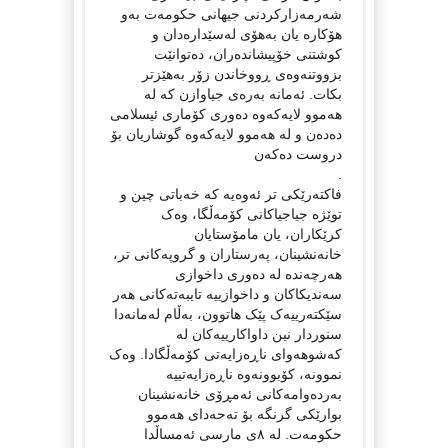
شەرمەزارکردنی جیهانی حکومەت بەو
هۆکارە یان بەهۆی لەسێدارەدان و
کوشتنی خۆپیشاندەران، دەتوانێت
بزووتنەوەی ڕووخاندن زۆر بەهێزتر
بکات. ئەمانە بەرەی جیاوازن کە لە
هەموو لایەکەوە دەوری کۆماری ئیسلامی
دەدەن و لە هەموو لایەکەوە گوشاریان بۆ
دروست دەکەن
.
فاکتەرێکی تر ئەوەیە کە خەباتی چین و
توێژە جیاجیاکانی کۆمەڵگا، وەک
کرێکاران، یان مامۆستایان
خانەنشینان، پەرستاران و گروپەکانی تر،
هەرچەندە لە دەوری داخوازی
سەندیکاکان و داخوازییە تایبەتەکانی هەر
سێکتەرییەک پێک هاتوون، بەڵام لەمانەدا
سنوردار نین داواکارییەکان لە
کەشوهەوای ناڕەزایەتی کۆمەڵگادا. وەک
نموونە، کۆبوونەوە ناڕەزایەتییە
بەردەوامەکانی ئەمڕۆی خانەنشینان
بوارێکی گرنگە بۆ تەحەدای هەموو
حکومەت. لە ٨ی مارسی ئەمساڵدا