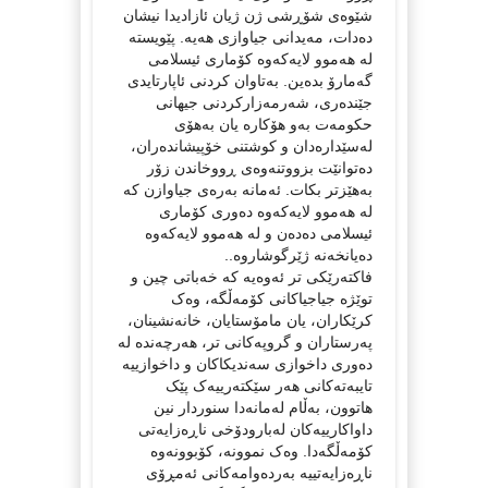
شێوەی شۆڕشی ژن ژیان ئازادیدا نیشان
دەدات، مەیدانی جیاوازی هەیە. پێویستە
لە هەموو لایەکەوە کۆماری ئیسلامی
گەمارۆ بدەین. بەتاوان کردنی ئاپارتایدی
جێندەری، شەرمەزارکردنی جیهانی
حکومەت بەو هۆکارە یان بەهۆی
لەسێدارەدان و کوشتنی خۆپیشاندەران،
دەتوانێت بزووتنەوەی ڕووخاندن زۆر
بەهێزتر بکات. ئەمانە بەرەی جیاوازن کە
لە هەموو لایەکەوە دەوری کۆماری
ئیسلامی دەدەن و لە هەموو لایەکەوە
دەیانخەنە ژێرگوشاروە..
فاکتەرێکی تر ئەوەیە کە خەباتی چین و
توێژە جیاجیاکانی کۆمەڵگە، وەک
کرێکاران، یان مامۆستایان، خانەنشینان،
پەرستاران و گروپەکانی تر، هەرچەندە لە
دەوری داخوازی سەندیکاکان و داخوازییە
تایبەتەکانی هەر سێکتەرییەک پێک
هاتوون، بەڵام لەمانەدا سنوردار نین
داواکارییەکان لەبارودۆخی ناڕەزایەتی
کۆمەڵگەدا. وەک نموونە، کۆبوونەوە
ناڕەزایەتییە بەردەوامەکانی ئەمڕۆی