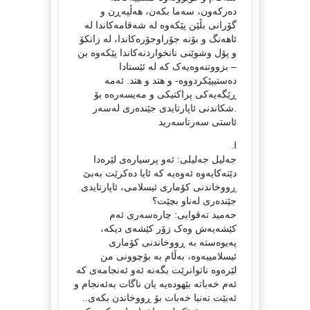
دەرکەون، سەما بکەن، هەڵپەڕن و
گۆرانی بڵێن پێکەوە لە شەقامەکاندا لە
ئاهەنگ و بۆنە جۆراوجۆرەکاندا، لە زانکۆ
و پۆل وشوێنی نانخواردنەکاندا پێکەوە بن
– بزووتنەوەیەک کە لە ئێستادا
دەستیپێکردووە- و هتد و هتد. ئەمە
ڕێگەیەکی پراکتیکی و مەیسەرەە بۆ
.شکاندنی ئاپارتایدی جێندەری لەسەر
ئاستی سەرتاسەرید
ا.
جەلیل جەلیلی: ئەو پرسیارەی لێرەدا
دێتەکایەوە ئەوەیە کە ئایا دەکرێت بەبێ
ڕووخاندنی کۆماری ئیسلامی، ئاپارتایدی
جێندەری لەناو بچێت؟
حەمید تەقوایی: چارەسەری ئەم
کێشەیەش وەک زۆر کێشەی دیکە،
پەیوەستە بە ڕووخاندنی کۆماری
ئیسلامییەوە، بەڵام بە بۆچوونی من
لێرەوە ناتوانرێت بگەنە ئەو ئەنجامەی کە
ئەم خەباتە بێهودەیە یان ناگات بەئەنجام و
ئەبێت تەنیا خەبات بۆ ڕووخاندن بکەی..