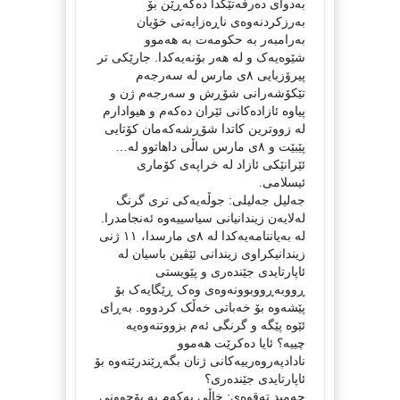
بەدوای دەرفەتێکدا دەگەڕێن بۆ
بەرزکردنەوەی ناڕەزایەتی خۆیان
بەرامبەر بە حکومەت بە هەموو
شێوەیەک و لە هەر بۆنەیەکدا. جارێکی تر
پیرۆزبایی ٨ی مارس لە سەرجەم
تێکۆشەرانی شۆڕش و سەرجەم ژن و
پیاوە ئازادەکانی ئێران دەکەم و هیوادارم
لە زووترین کاتدا شۆڕشەکەمان کۆتایی
پێبێت و ٨ی مارس ساڵی داهاتوو لە…
ئێرانێکی ئازاد لە خراپەی کۆماری
ئیسلامی.
جەلیل جەلیلی: جوڵەیەکی تری گرنگ
لەلایەن زیندانیانی سیاسییەوە ئەنجامدرا.
لە بەیاننامەیەکدا لە ٨ی مارسدا، ١١ ژنی
زیندانیکراوی زیندانی ئێڤین باسیان لە
ئاپارتایدی جێندەری و پێویستی
ڕووبەڕووبوونەوەی وەک ڕێگایەک بۆ
پێشەوە بۆ خەباتی خەڵک کردووە. بەڕای
ئێوە پێگە و گرنگی ئەم بزووتنەوەیە
چییە؟ ئایا دەکرێت هەموو
نادادپەروەرییەکانی ژنان بگەڕێندرێتەوە بۆ
ئاپارتایدی جێندەری؟
حەمید تەقوەی: خاڵی یەکەم بە بۆچوونی