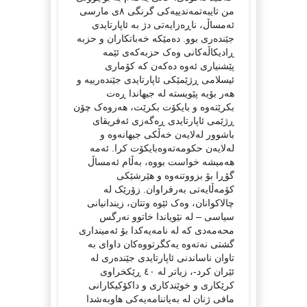
من تایبەتمەندییەکی گرنگی ٨ی مارسی
ئەمساڵ، ناڕەزایەتی دژ بە ئاپارتایدی
جێندەری بوو. دەمێکە خەباتکاران و حزبە
ڕادیکاڵەکانی وەک حزبەکەی ئێمە
پێشنیاری ئەوە دەکەن کە کۆماری
ئیسلامی ڕژێمێکی ئاپارتایدی جێندەرییە و
هەر بۆیە پێویستە لە جیهاندا ڕەت
بکرێتەوە و بایکۆت بکرێت، هەروەک چۆن
ڕژێمی ئاپارتایدی ڕەگەزی ئەفریقای
باشوور لەلایەن خەڵکی جیهانەوە و
لەلایەن حکومەتەوەبایکۆت کرا. ئەمە
هەمیشە خواست بووە، بەڵام ئەمساڵ
گۆڕا بۆ بزووتنەوە و هێرشێکی
کۆمەڵایەتی بەرفراوان. زۆرێک لە
چالاکوانان، وەک ئێوە وتتان، زیندانیانی
سیاسی – لە نێویاندا خاتوو نەرگس
محەمەدی کە لە نامەیەکدا بۆ ئەمینداری
گشتی نەتەوە یەکگرتووەکان داوای بە
تاوان ناساندنی ئاپارتایدی جێندەری لە
ئێران کرد-، زیاتر لە ٤٠ ڕێکخراوی
کرێکاری و خوێندکاری و داکۆکیکارانی
مافی ژنان لە بەیاننامەیەکی هاوبەشدا