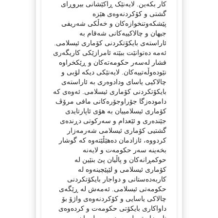
کار بکەین. لایەنێک ڕاکێشانی بیروڕای
گشتی و کۆکردنەوەی هێزە
پێشکەوتنخوازەکان و خەڵکی شەریفی
جیهان و چالاکییەکانی شەقام بە
ئاراستەی بایکۆتکردنی کۆماری ئیسلامی.
ئەمە دەتوانێت ببێتە ئامرازێکی کاریگەری
فشار لەسەر حکومەتەکان و ڕێکخراوە
نێودەوڵەتییەکان. لایەنێکی دیکە لۆبی و
چالاکیی یاسای ودادوەری بە ئاراستەی
بایکۆتکردنی کۆماری ئیسلامی. ئەوەی کە
دامودەزگا جۆراوجۆرەکانی مافی مرۆڤ
کۆماری ئیسلامییان بە هۆی ئاپارتایدی
جێندەری و ئێعدام و سەرکوتی دڕندەی
گشتیی کۆماری ئیسلامی شەرمەزار
کردووە، ئازادمان دەهێڵێتەوە کە گوشار
بخەینە سەر حکومەت و لایەنە
حوکمڕانەکان و پاڵیان پێ بنێین لە
کۆماری ئیسلامی و لێپێچینەوە لە
کاربەدەستانی و دواجار بایکۆتکردنی
حکومەتی ئیسلامی. ئەمەش لە ڕێگەی
چالاکی یاسایی و کۆکردنەوەی واژۆ بۆ
داواکاری بایکۆتی حکومەت و کردەوەی
ناڕەزایەتی لە بەردەم پەرلەمان و