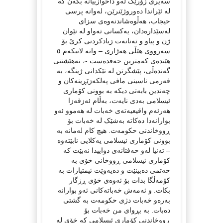
سەیری زۆرێک لەو داخوازییانە بکەن کە
لە ئێراندا دەوروژێنرێن، لەوانە پرسی
حیجاب، هەڵوەشاندنەوەی سزای
لەسێدارەدان، یەکسانی تەواو لە نێوان
ژن و پیاو و تەنانەت زیادکردنی کرێ بۆ
سەرووی هێڵی هەژاری – واتە لانیکەم ٥
هێندەی کەمترین حەقدەست -، نەهێشتنی
گەندەڵی، پێشگرتن لە تێکدانی ژینگە، بە
فەرمی ناسینی مافی پەلکەزێڕینەکان و
چەندین بابەتی دیکە بە بوونی کۆماری
ئیسلامی بەدی نایەت، بەڵام ئەزقەزا
هەرئەم واقیعیەتەی خەبات لە هەموو ئەو
بوارانەدا دەکاتە بەشێک لە خەبات بۆ
ڕووخاندنی حکومەت. هیچ کام لەمانە بە
بوونی کۆماری ئیسلامی یەکلایی نابێتەوە
– تەنیا لەو حەفتانەی دواییدا نەبێت کە
کۆماری ئیسلامی ڕووخانی خۆی بە
حەتمی دەبینێت و دەیەوێت ئیمتیازات بە
کۆمەڵگا بدات بۆ ئەوەی خۆی ڕزگار
بکات. و ئەمەش خەباتەکانی ئەو بوارانە
بەرەو خەبات دژی حکومەت بە گشتی
دەبات. بە بڕوای من خەبات بۆ
ڕووخاندنی کۆماری ئیسلامی کە خۆی لە