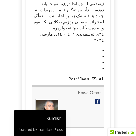
ئیسلامی لە جیهاندا درێژە بەو خەباتە
دەدەین. دڵنیابن ئەگەر ئەمە ڕووبدات لە
چەند هەفتەیەک زیاتر ناخایەنێت تا خەڵک
لە ئێراندا حسابی ڕێژیم یەکلایی بکەنەوە
و لە دەسەڵات بیهێننەخوارەوە..
٢٤ی ئەسفەندی ١٤٠٢، ١٤ی مارسی
٢٠٢٤
•
•
•
•
Post Views:
55
Kawa Omar
Kurdish
Powered by
TranslatePress