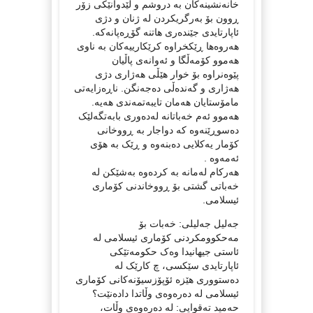
خانەنشینەکان بە دروشم و لێدوانێکی زۆر
ڕوون بۆ بەرگریکردن لە ژنان و دژی
ئاپارتایدی جێندەری هاتنە گۆڕەپانەکە.
هەروەها ڕێکخراوە کرێکارییەکان بە ناوی
هەموو کۆمەڵگا و ئەوانەی پاڵیان
پێوەنراوە بۆ خوار هێڵی هەژاری دژی
هەژاری و گەندەڵی دەجەنگن. ناڕەزایەتی
مامۆستایان هەمان تایبەتمەندی هەیە.
هەموو ئەم خەباتانە لەدەوری بابەتگەلێک
دەسوڕێنەوە کە دواجار بە ڕووخانی
کۆمار یەکلایی دەبنەوە و ڕێک بە هۆی
ئەمەوە .
هەرکام لەمانە بە کردەوە بەشێکن لە
خەباتی گشتی بۆ ڕووخاندنی کۆماری
ئیسلامی.
جەلیل جەلیلی: خەبات بۆ
مەحکوومکردنی کۆماری ئیسلامی لە
ئاستی جیهانیدا وەک حکومەتێکی
ئاپارتایدی سێکسی، چ کارێک لە
دەستووری هێزە ئۆپۆزسیۆنەکانی کۆماری
ئیسلامی لە دەرەوەی وڵاتدا دادەنێت؟
حەمید تەقوایی: لە دەرەوەی وڵات،