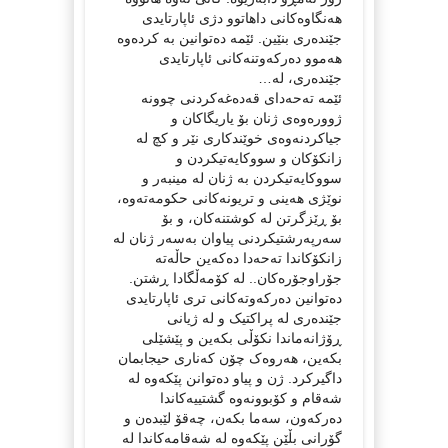
هەنگاوەکانی داهاتوو دژی ئاپارتایدی
جێندەری بنێین. ئێمە دەتوانین بە کردەوە
هەموو دەرکەوتنەکانی ئاپارتایدی
جێندەری، لە…
ئێمە تەحەدای قەدەغەکردنی چوونە
ژوورەوەی ژنان بۆ یاریگاکان و
جیاکردنەوەی خوێندکاری نێر و کچ لە
زانکۆکان و سووکایەتیکردن و
سووکایەتیکردن بە ژنان لە مینبەر و
نوێژی هەینی و تریونەکانی حکومەتەوە،
بۆ ڕێزگرتن لە کوشتنەکان، و بۆ
سەرپەرشتیکردنی پیاوان بەسەر ژنان لە
زانکۆکاندا تەحەدا دەکەین حاڵەتە
جۆراوجۆرەکان.. لە کۆمەڵگادا ڕشتن.
دەتوانین دەرکەوتەکانی تری ئاپارتایدی
جێندەری لە پراکتیک و لە ژیانی
ڕۆژانەماندا نکۆڵی بکەین و پێشێلی
بکەین، هەروەک چۆن کەناری حیجابمان
داگیرکرد. ژن و پیاو دەتوانن پێکەوە لە
شەقام و کۆبوونەوە گشتییەکاندا
دەرکەون، سەما بکەن، چەقۆ لێبدەن و
گۆرانی بڵێن پێکەوە لە شەقامەکاندا لە