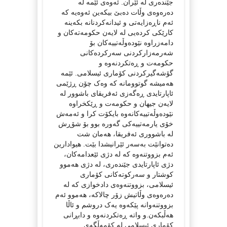
جێندەری له ئێران. ئەوەی ئێمە لە
دەرەوەی وڵات دەبێ بیکەین ئەوەیە کە
ئەم ناڕەزایەتی و ئیدانەکردنانە بکەینە
کارێکی کردەیی لە لایەن حکومەتەکان و
دامەزراوە نێودەوڵەتییەکان بۆ
شەرمەزارکردنی سەرکردەکانی
حکومەت و ڕەتکردنەوە و
گۆشەگیرکردنی کۆماری ئیسلامی. ئێمە
هەمیشە گوتوومانە کە وەک چۆن ڕژێمی
ئاپارتایدی ڕەگەزی ئەفریقای باشوور لە
لایەن جیهان و حکومەت و ڕێکخراوە
نێودەوڵەتییەکانەوە بایکۆت کرا و ئەمەش
خۆی یارمەتییەکی گەورە بوو بۆ شۆڕش
لە باشووری ئەفریقا، هەمان شت
دەتوانێت بەسەر ئێرانیشدا بێت. هیوادارین
ئەم بزووتنەوە کە لە دژی ئێعدامەکان،
دژی ئاپارتایدی جێندەری، لە دژی هەموو
کوشتار و سەرکوتەکانی کۆماری
ئیسلامی، بزووتنەوەی دادخوازی کە لە
دەرەوەی وڵاتیش زۆر چالاکە، هەموو ئەم
بزووتنەوانە پێکەوە یەک دروشم و ئاڵا
هەڵبکەن.و واتە ڕەتکردنەوە و دابڕانی
کۆماری ئیسلامی لە کۆمەڵگەی