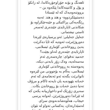
ئاهەنگ و بۆنە جۆراوجۆرەکاندا، لە زانکۆ
و پۆل و کانتینەکاندا پێکەوە بن –
بزووتنەوەیەک کە لە ئێستادا
دەستیپێکردووە- و هتد و هتد. ئەمە
ڕێگەیەکی پراکتیکی و جێبەجێکراوە بۆ
شکاندنی ئاپارتایدی جێندەری لەسەر
ئاستی نیشتمانی.
جەلیل جەلیلی: ئەو پرسیارەی لێرەدا
دەوروژێنرێت ئەوەیە کە ئایا دەکرێت
بەبێ ڕووخاندنی کۆماری ئیسلامی،
ئاپارتایدی جێندەری لەناو بچێت؟
حەمید تەقوای: چارەسەری ئەم
مەسەلەیە، وەک زۆر بابەتی دیکە،
پەیوەستە بە ڕووخاندنی کۆماری
ئیسلامی، بەڵام بە بۆچوونی من لێرەوە
ناتوانرێت بگەنە ئەو ئەنجامەی کە ئەم
خەباتە بێهودەیە یان نایەتە ئاکام و مرۆڤ
تەنیا دەبێ خەبات بۆ ڕووخاندن بکات..
سەیری زۆرێک لەو داخوازییانە بکەن کە
لە ئێراندا دەوروژێنرێن، لەوانە پرسی
حیجاب، هەڵوەشاندنەوەی سزای
لەسێدارەدان، یەکسانی تەواو لە نێوان