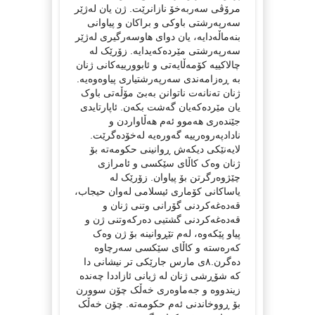
مرۆڤی سەربەخۆ نازانرێت. ژن یان لەژێر
سەرپەرشتی باوکی و براکان و پیاوانی
بنەماڵەدایە، یان دوای هاوسەرگیری لەژێر
سەرپەرشتی مێردەکەیدایە. زۆرێک لە
چالاکییە کۆمەڵایەتی و ئابوورییەکانی ژنان
بە ڕەزامەندی سەرپەرشتیاری پیاوەوەیە.
ژنان تەنانەت ناتوانن بەبێ مۆڵەتی باوک
یان مێردەکەیان گەشت بکەن. ئاپارتایدی
جێندەری هەموو ئەم هەڵاواردن و
نادادپەروەرییە گەورەیە لەخۆدەگرێت.
لایەنێکی دیکەش ڕوانینی حکومەتە بۆ
ژنان وەک کاڵای سێکسی و ئامرازی
چێژوەرگرتن بۆ پیاوان. زۆرێک لە
یاساکانی کۆماری ئیسلامی لەوان حیجاب،
قەدەغەکردنی گۆرانی وتنی ژنان و
قەدەغەکردنی گشتیی دەرکەوتنی ژن و
پیاو پێکەوە، لەم تێڕوانینە بۆ ژن وەک
کەرەستە و کاڵای سێکسی سەرچاوە
دەگرن.٨ی مارس جارێکی تر نیشانی دا
کە شۆڕشی ژنان لە ژیانی ئازاددا چەندە
زیندووە و جەماوەری خەڵک چۆن سوورن
بۆ ڕووخاندنی ئەم حکومەتە. چۆن خەڵک