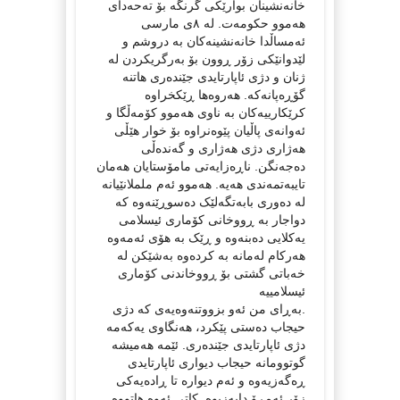
خانەنشینان بوارێکی گرنگە بۆ تەحەدای
هەموو حکومەت. لە ٨ی مارسی
ئەمساڵدا خانەنشینەکان بە دروشم و
لێدوانێکی زۆر ڕوون بۆ بەرگریکردن لە
ژنان و دژی ئاپارتایدی جێندەری هاتنە
گۆڕەپانەکە. هەروەها ڕێکخراوە
کرێکارییەکان بە ناوی هەموو کۆمەڵگا و
ئەوانەی پاڵیان پێوەنراوە بۆ خوار هێڵی
هەژاری دژی هەژاری و گەندەڵی
دەجەنگن. ناڕەزایەتی مامۆستایان هەمان
تایبەتمەندی هەیە. هەموو ئەم ململانێیانە
لە دەوری بابەتگەلێک دەسوڕێنەوە کە
دواجار بە ڕووخانی کۆماری ئیسلامی
یەکلایی دەبنەوە و ڕێک بە هۆی ئەمەوە
هەرکام لەمانە بە کردەوە بەشێکن لە
خەباتی گشتی بۆ ڕووخاندنی کۆماری
ئیسلامییە
.بەڕای من ئەو بزووتنەوەیەی کە دژی
حیجاب دەستی پێکرد، هەنگاوی یەکەمە
دژی ئاپارتایدی جێندەری. ئێمە هەمیشە
گوتوومانە حیجاب دیواری ئاپارتایدی
ڕەگەزیەوە و ئەم دیوارە تا ڕادەیەکی
زۆر ئەمڕۆ دابەزیوە. کاتی ئەوە هاتووە