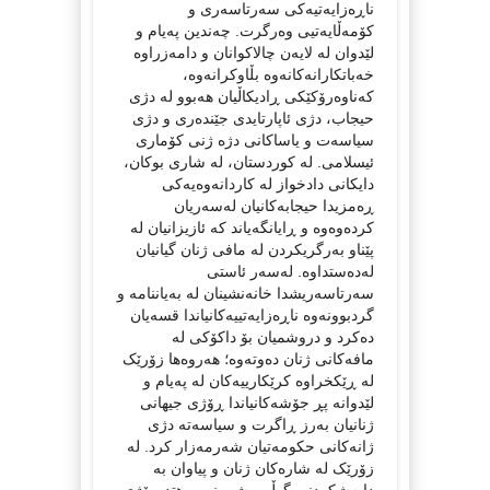
ناڕەزایەتیەکی سەرتاسەری و
کۆمەڵایەتیی وەرگرت. چەندین پەیام و
لێدوان لە لایەن چالاکوانان و دامەزراوە
خەباتکارانەکانەوە بڵاوکرانەوە،
کەناوەرۆکێکی ڕادیکاڵیان هەبوو لە دژی
حیجاب، دژی ئاپارتایدی جێندەری و دژی
سیاسەت و یاساکانی دژە ژنی کۆماری
ئیسلامی. لە کوردستان، لە شاری بوکان،
دایکانی دادخواز لە کاردانەوەیەکی
ڕەمزیدا حیجابەکانیان لەسەریان
کردەوەوە و ڕایانگەیاند کە ئازیزانیان لە
پێناو بەرگریکردن لە مافی ژنان گیانیان
لەدەستداوە. لەسەر ئاستی
سەرتاسەریشدا خانەنشینان لە بەیاننامە و
گردبوونەوە ناڕەزایەتییەکانیاندا قسەیان
دەکرد و دروشمیان بۆ داکۆکی لە
مافەکانی ژنان دەوتەوە؛ هەروەها زۆرێک
لە ڕێکخراوە کرێکارییەکان لە پەیام و
لێدوانە پڕ جۆشەکانیاندا ڕۆژی جیهانی
ژنانیان بەرز ڕاگرت و سیاسەتە دژی
ژانەکانی حکومەتیان شەرمەزار کرد. لە
زۆرێک لە شارەکان ژنان و پیاوان بە
دابەشکردنی گوڵ و شیرینی و هتد ڕۆژی