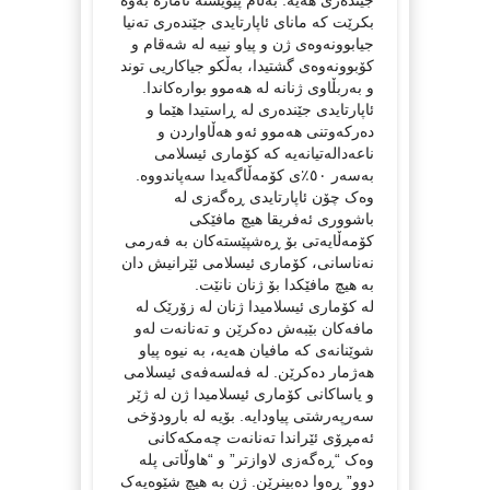
بکرێت کە مانای ئاپارتایدی جێندەری تەنیا
جیابوونەوەی ژن و پیاو نییە لە شەقام و
کۆبوونەوەی گشتیدا، بەڵکو جیاکاریی توند
و بەربڵاوی ژنانە لە هەموو بوارەکاندا.
ئاپارتایدی جێندەری لە ڕاستیدا هێما و
دەرکەوتنی هەموو ئەو هەڵاواردن و
ناعەدالەتیانەیە کە کۆماری ئیسلامی
بەسەر ٥٠٪ی کۆمەڵاگەیدا سەپاندووە.
وەک چۆن ئاپارتایدی ڕەگەزی لە
باشووری ئەفریقا هیچ مافێکی
کۆمەڵایەتی بۆ ڕەشپێستەکان بە فەرمی
نەناسانی، کۆماری ئیسلامی ئێرانیش دان
بە هیچ مافێکدا بۆ ژنان نانێت.
لە کۆماری ئیسلامیدا ژنان لە زۆرێک لە
مافەکان بێبەش دەکرێن و تەنانەت لەو
شوێنانەی کە مافیان هەیە، بە نیوە پیاو
هەژمار دەکرێن. لە فەلسەفەی ئیسلامی
و یاساکانی کۆماری ئیسلامیدا ژن لە ژێر
سەرپەرشتی پیاودایە. بۆیە لە بارودۆخی
ئەمڕۆی ئێراندا تەنانەت چەمکەکانی
وەک “ڕەگەزی لاوازتر” و “هاوڵاتی پلە
دوو” ڕەوا دەبینرێن. ژن بە هیچ شێوەیەک