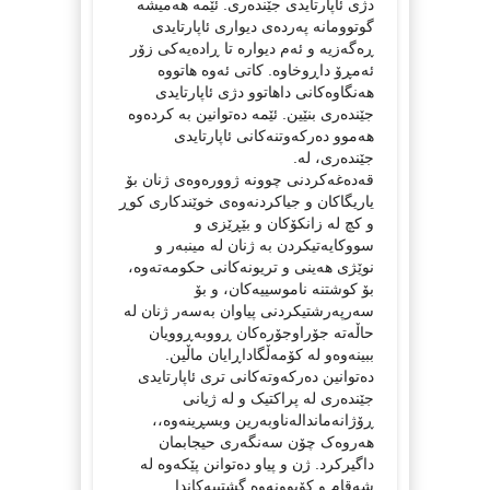
دژی ئاپارتایدی جێندەری. ئێمە هەمیشە
گوتوومانە پەردەی دیواری ئاپارتایدی
ڕەگەزیە و ئەم دیوارە تا ڕادەیەکی زۆر
ئەمڕۆ داڕوخاوە. کاتی ئەوە هاتووە
هەنگاوەکانی داهاتوو دژی ئاپارتایدی
جێندەری بنێین. ئێمە دەتوانین بە کردەوە
هەموو دەرکەوتنەکانی ئاپارتایدی
جێندەری، لە.
قەدەغەکردنی چوونە ژوورەوەی ژنان بۆ
یاریگاکان و جیاکردنەوەی خوێندکاری کوڕ
و کچ لە زانکۆکان و بێڕێزی و
سووکایەتیکردن بە ژنان لە مینبەر و
نوێژی هەینی و تریونەکانی حکومەتەوە،
بۆ کوشتنە ناموسییەکان، و بۆ
سەرپەرشتیکردنی پیاوان بەسەر ژنان لە
حاڵەتە جۆراوجۆرەکان ڕووبەڕوویان
ببینەوەو لە کۆمەڵگاداڕایان ماڵین.
دەتوانین دەرکەوتەکانی تری ئاپارتایدی
جێندەری لە پراکتیک و لە ژیانی
ڕۆژانەماندالەناوبەرین وبسڕینەوە،،
هەروەک چۆن سەنگەری حیجابمان
داگیرکرد. ژن و پیاو دەتوانن پێکەوە لە
شەقام و کۆبوونەوە گشتییەکاندا