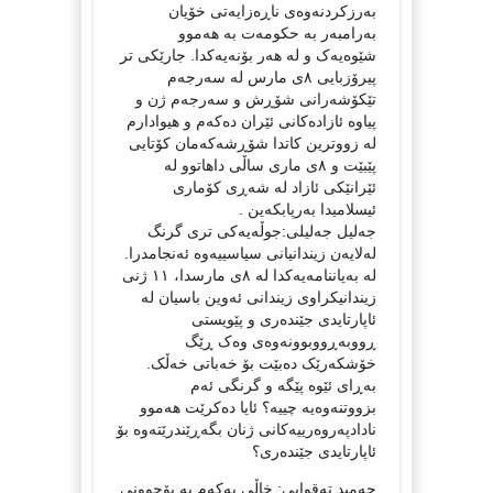
بەرزکردنەوەی ناڕەزایەتی خۆیان
بەرامبەر بە حکومەت بە هەموو
شێوەیەک و لە هەر بۆنەیەکدا. جارێکی تر
پیرۆزبایی ٨ی مارس لە سەرجەم
تێکۆشەرانی شۆڕش و سەرجەم ژن و
پیاوە ئازادەکانی ئێران دەکەم و هیوادارم
لە زووترین کاتدا شۆڕشەکەمان کۆتایی
پێبێت و ٨ی ماری ساڵی داهاتوو لە
ئێرانێکی ئازاد لە شەڕی کۆماری
ئیسلامیدا بەرپابکەین .
جەلیل جەلیلی:جوڵەیەکی تری گرنگ
لەلایەن زیندانیانی سیاسییەوە ئەنجامدرا.
لە بەیاننامەیەکدا لە ٨ی مارسدا، ١١ ژنی
زیندانیکراوی زیندانی ئەوین باسیان لە
ئاپارتایدی جێندەری و پێویستی
ڕووبەڕووبوونەوەی وەک ڕێگ
خۆشکەرێک دەبێت بۆ خەباتی خەڵک.
بەڕای ئێوە پێگە و گرنگی ئەم
بزووتنەوەیە چییە؟ ئایا دەکرێت هەموو
نادادپەروەرییەکانی ژنان بگەڕێندرێتەوە بۆ
ئاپارتایدی جێندەری؟
حەمید تەقوایی: خاڵی یەکەم بە بۆچوونی