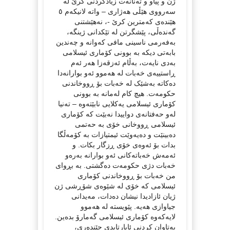
ژن و پیاو و تەنانەت زیادکردنی کرێ لە
سەرووی هێڵی هەژاری – واتە لانیکەم ٥
هێندەی کەمترین کرێ -، نەهێشتنی
گەندەڵی، پێشگرتن لە تێکدانی ژینگە،
بەفەرمی ناسینی مافی کەوانە و چەندین
بابەتی دیکە بە بوونی کۆماری ئیسلامی
بەدی نایەت، بەڵام ئەزقەزا هەر ئەم
ڕاستییەی خەبات لە هەموو ئەو بوارانەدا
دەکاتە بەشێک لە خەبات بۆ ڕووخاندنی
حکومەت. هیچ کام لەمانە بە بوونی
کۆماری ئیسلامی یەکلایی نابێتەوە – تەنیا
لەو حەفتانەی دواییدا نەبێت کە کۆماری
ئیسلامی ڕووخانی خۆی بە حەتمی
دەبینێت و دەیەوێت ئیمتیازات بە کۆمەڵگا
بدات بۆ ئەوەی خۆی ڕزگار بکات. و
ئەمەش خەباتەکانی ئەو بوارانە بەرەو
خەبات دژی حکومەت دەگشتی. بە بڕوای
من خەبات بۆ ڕووخاندنی کۆماری
ئیسلامی کە خۆی لە شێوەی شۆڕشی ژن
ژیان ئازادیدا نیشان دەدات، مەیدانی
جیاوازی هەیە. پێویستە لە هەموو
لایەکەوە کۆماری ئیسلامی گەمارۆ بدەین.
بەتاوان کردنی ئاپارتایدی جێندەری،