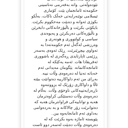
نێودەوڵەتی. واتە بەفەرمی نەناسینی
حکومەتە ئامانجمان بێت. کۆماری
ئیسلامی نوێنەرایەتی خەڵک ناکات، بەڵکو
بکوژی ئەوانە و دەبێت مەحکووم بکرێت.
بایکۆتی بکرێت و باڵیۆزخانەکانی دابخرێن
و باڵیۆزەکانی دەربکرێن و پەیوەندی
سیاسی و کولتووری و هونەری و
وەرزشی لەگەڵ ئەم حکومەتەدا بە
تەواوی بپچڕێنرێت. ڕێک ئەوەی بەسەر
ڕژێمی ئاپارتایدی ڕەگەزی لە باشووری
ئەفریقادا هات. ئەمە یەکێکە لە
ئامانجەکانمانە. بێگومان مەیدانی ئەم
خەباتە تەنیا لە دەرەوەی وڵات نییە.
بەڕای من ئەم داواکارییە دەتوانێت ببێتە
ئاڵا و داواکاری زۆرێک لە بزووتنەوە
ناڕەزایەتییەکانی ناوخۆی وڵات. بەڵام لە
دەرەوەی وڵات دەستێکی کراوەترمان
هەیە و تواناییەکی فراوانترمان هەیە کە
دەتوانرێت زۆر چالاکانە و بە بەردەوامی
بەداوی ئەم ئامانجابەوە بین..
پێویستە ئاماژە بەوە بکرێت کە لە
دەرەوەی وڵات دەبێت لەسەر دوو ئاست