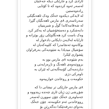
ئازادی کرد و جارێکی دیکە جەختیان
لەسەر ئەوە کردەوە کە تا کۆتایی
ڕادەوەستین.
لە لایەکی دیکەوە خەڵک وەک ئاهەنگێکی
سەرتاسەری ٨ی مارس ئاهەنگیان گێڕا.
لە شەقامەکاندا گوڵ و شیرینییان
دابەشکرد و دەستخۆشییان لە یەکتر کرد.
وەک باست کرد هەنگاوێکی زۆر بوێرانە و
ئازایانە لەلایەن دایکانی دادخواز لە
بوکانەوە ئەنجامدرا کە کلیپەکەیان لە
سۆشیال میدیادا بە شێوەیەکی بەرفراوان
پێشوازی لێکرا.
بەم شێوەیە ٨ی مارس بوو بە
بزووتنەوەی ئاهەنگ و ناڕەزایەتی و
دیاردەیەکی کۆمەڵایەتی لە ئێران بە
ناوەرکی دژی
حکومەت و ڕوخاندن خوازییەوە.
٨ی مارس جارێکی تر نیشانی دا کە
شۆڕشی ژن ژیان ئازی چەندە زیندووە و
جەماوەری خەڵک چۆن سوورن لەسەر
ڕووخاندنی ئەم حکومەتە. چۆن خەڵک
بەدوای دەرفەتێکدا دەگەڕێن بۆ