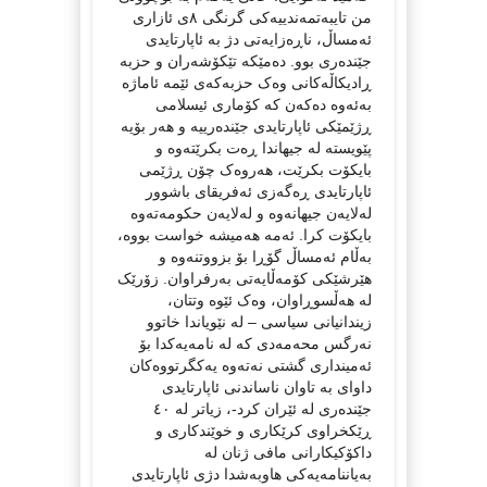
من تایبەتمەندییەکی گرنگی ٨ی ئازاری
ئەمساڵ، ناڕەزایەتی دژ بە ئاپارتایدی
جێندەری بوو. دەمێکە تێکۆشەران و حزبە
ڕادیکاڵەکانی وەک حزبەکەی ئێمە ئاماژە
بەئەوە دەکەن کە کۆماری ئیسلامی
ڕژێمێکی ئاپارتایدی جێندەرییە و هەر بۆیە
پێویستە لە جیهاندا ڕەت بکرێتەوە و
بایکۆت بکرێت، هەروەک چۆن ڕژێمی
ئاپارتایدی ڕەگەزی ئەفریقای باشوور
لەلایەن جیهانەوە و لەلایەن حکومەتەوە
بایکۆت کرا. ئەمە هەمیشە خواست بووە،
بەڵام ئەمساڵ گۆڕا بۆ بزووتنەوە و
هێرشێکی کۆمەڵایەتی بەرفراوان. زۆرێک
لە هەڵسوڕاوان، وەک ئێوە وتتان،
زیندانیانی سیاسی – لە نێویاندا خاتوو
نەرگس محەمەدی کە لە نامەیەکدا بۆ
ئەمینداری گشتی نەتەوە یەکگرتووەکان
داوای بە تاوان ناساندنی ئاپارتایدی
جێندەری لە ئێران کرد-، زیاتر لە ٤٠
ڕێکخراوی کرێکاری و خوێندکاری و
داکۆکیکارانی مافی ژنان لە
بەیاننامەیەکی هاوبەشدا دژی ئاپارتایدی