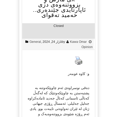
بزووتنەوەی دژی
ئاپارتایدی جێندەری..
حەمید تەقوای
Closed
Kawa Omar
by
ئازار 24, 2024
,
General
Opinion
و: کاوە عومەر
دەقی نوسراوەی ئەم چاوپێکەوتنە بە
پشتبەستن بە چاوپێکەوتنێک کە لەگەڵ
کەناڵی ئاسمانی کەناڵ جەدید ئامادەکراوە
جەلیل جەلیلی: ئەمساڵ ڕۆژی جیهانی
ژنان لە ئێران تەواوەتی تایبەت بوو. یادی
ئەم ڕۆژە شێوەی بزووتنەوەیەک و