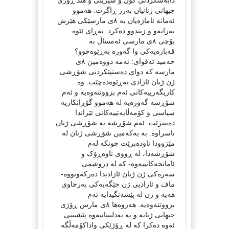
جیهانی ژنانیان بەرز ڕاگرت. هەموو
ئەمانە ئاماژەیان بە ٨ی مارسێکی هێرش
بەرانەو و زیندوو دەکرد. بەڕای ئێوە
بۆچی ٨ی مارسی ئەمساڵ بە
قەبارەیەکی وا گەورە بەڕێوەچوو؟
حەمید تەقوای: ئەمە دووەمین ٨ی
مارسە کە دوای دەستپێکردنی شۆڕشی
ژن ژیان ئازادی بەڕێوەدەچێت. وە
کاریگەرییەکانی ئەم بزووتنەوەیە و ئەم
شۆڕشە گەورەیە لە هەموو گۆڕانکاریە
سیاسی و کۆمەڵایەتییەکانی ئێراندا
دەبینرێت. ئەم شۆڕشە بە شۆڕشی ژنان
ناسراوە. بە یەکەمین شۆڕشی ژنان لە
مێژوودا ناودەبرێت چونکە لەم
شۆڕشەدا، لە ڕووی ناوەڕۆک و
ئامانجەکانییەوە- کە لە دروشمی
سەرەکی ژن ژیان ئازادیدا دەرکەوتووە-
ماف و ئازادیی ژن جێگەیەکی بەرچاوی
هەیە و ژن لە پێشەنگیدایە ئەم
بزووتنەوەیە. هەروەها ٨ی مارس ڕۆژی
جیهانی ژنانە و بە بەدلنییاییەوە پێشبینی
ئەوە دەکرا کە لە ڕۆژێکی واداکۆمەڵگە