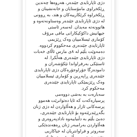
دژی ئاپارتایدی جێندەر، هەروەها چەندین
ڕێکخراوی مامۆستایان و خانەنشینان و
ڕێکخراوە کرێکارییەکان و هتد، بە ڕوونی
لە دژی ئاپارتایدی جێندەر وەستاونەتەوە و
هاتوونەتە مەیدان. لەسەر ئاستی
جیهانیش داکۆکیکارانی مافی مرۆڤ
کۆماری ئیسلامییان وەک ڕێژیمی
ئاپارتایدی جێندەری مەحکووم کردووە.
دەمەوێت بڵێم لە ٨ی مارس ئاڵای خەبات
دژی ئاپارتایدی جێندەری هەڵکرا. لە
ئاستێکی بەرفراواندا تێکۆشەران و
دامودەزگا جۆراوجۆرەکان دژی ئاپارتایدی
جێندەری ڕاپەڕین و کۆماری ئیسلامییان
وەک ڕێژیمێکی ئاپارتایدی جێندەری
مەحکوم کرد.
سەبارەت بە بەشی دووەمی
پرسیارەکەت کە ئایا دەتوانرێت هەموو
پرسەکانی ئازار و هەڵاواردن لە دژی ژنان
بگەڕێندرێتەوە بۆ ئاپارتایدی جێندەری،
دەبێ بڵێم بە دڵنیاییەوە نادادپەروەری و
هەڵاواردن بەرامبەر ژنان ڕەهەندەێکی
سەروتر و فراوانتریان لە جیاکاریی
جێندەری هەیە. بەڵام پێویستە ئاماژە بەوە