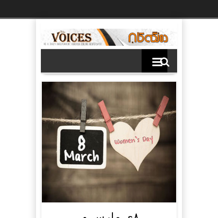
Ski
t
th
conten
٨ی مارس و