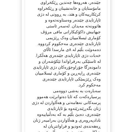
جێندەر، هەروەها چەندین ڕێکخراوی
مامۆستایان و خانەنشینان و ڕێکخراوە
کرێکارییەکان و هتد، بە ڕوونی لە دژی
ئاپارتایدی جێندەر وەستاونەتەوە و
هاتوونەتە مەیدان. لەسەر ئاستی
جیهانیش داکۆکیکارانی مافی مرۆڤ
کۆماری ئیسلامییان وەک ڕێژیمی
ئاپارتایدی جێندەری مەحکووم کردووە.
دەمەوێت بڵێم لە ٨ی مارسدا ئاڵای
خەبات دژی ئاپارتایدی جێندەری هەڵکرا.
لە ئاستێکی بەرفراواندا تێکۆشەران و
دامودەزگا جۆراوجۆرەکان دژی ئاپارتایدی
جێندەری ڕاپەڕین و کۆماری ئیسلامییان
وەک ڕێژیمێکی ئاپارتایدی جێندەری
مەحکوم کرد.
سەبارەت بە بەشی دووەمی
پرسیارەکەت کە ئایا دەتوانرێت هەموو
پرسەکانی نەهامەتی و هەڵاواردن لە دژی
ژنان بگەڕێندرێتەوە بۆ ئاپارتایدی
جێندەری، دەبێ بڵێم بە کە بەدڵنیاییەوە
نادادپەروەری و هەڵاواردن بەرامبەر ژنان
ڕەهەندەی ئەودیو و فراوانتریان لە
جیاکاریی جێندەری هەیە. بەڵام پێویستە