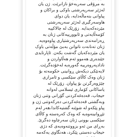
بە مرۆڤی سەربەخۆ نازانرێت. ژن یان
لەژێر سەرپەرشتی باوکی و براکان و
پیاوانی بنەماڵەدایە، یان دوای
هاوسەرگیری لەژێر سەرپەرشتی
مێردەکەیدایە. زۆرێک لە چالاکییە
کۆمەڵایەتی و ئابوورییەکانی ژنان بە
ڕەزامەندی سەرپەرشتیاری پیاوەوەیە.
ژنان تەنانەت ناتوانن بەبێ مۆڵەتی باوک
یان مێردەکەیان گەشت بکەن. ئاپارتایدی
جێندەری هەموو ئەم هەڵاواردن و
نادادپەروەرییە گەورەیە لەخۆدەگرێت.
لایەنێکی دیکەش ڕوانینی حکومەتە بۆ
ژنان وەک کاڵای سێکسی و ئامرازی
چێژوەرگرتن بۆ پیاوان. زۆرێک لە
یاساکانی کۆماری ئیسلامی لەوانە
حیجاب، قەدەغەکردنی گۆرانی وتنی ژنان
وبەگشتی قەدەغەکردنی دەرکەوتنی ژن و
پیاو پێکەو لە شوێنە گشتیەکاندا،هەر لەم
تێڕوانینەوەیە کە وەک کەرەستە و کاڵای
سێکسی بوونی ژنان سەرچاوە دەگرێ.
بەڕای من ئەو بزووتنەوەیەی کە دژی
حیجاب دەستی پێکرد، هەنگاوی یەکەمە