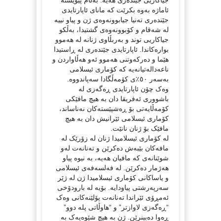
ئاماژە بەوە بکرێت کە مانای ئاپارتایدی
جێندەری تەنیا جیابوونەوەی ژن و پیاو نییە
لە شەقام و کۆبوونەوەی گشتیدا، بەڵکو
جیاکاریی توند و بەربڵاوی ژنانە لە هەموو
بوارەکاندا. ئاپارتایدی جێندەری لە ڕاستیدا
هێما و دەرکەوتنی هەموو ئەو هەڵاواردن و
ناعەدالەتیانەیە کە کۆماری ئیسلامی
بەسەر ٥٠٪ی کۆمەڵگادا سەپاندووە.
وەک چۆن ئاپارتایدی ڕەگەزی لە
باشووری ئەفریقا دان بە هیچ مافێکی
کۆمەڵایەتی بۆ ڕەشپێستەکان نەناساند،
کۆماری ئیسلامی ئێرانیش دان بە هیچ
مافێک بۆ ژنان نانێت.
لە کۆماری ئیسلامیدا ژنان لە زۆرێک لە
مافەکان بێبەش دەکرێن و تەنانەت لەو
شوێنانەی کە مافیان هەیە، بە نیوە پیاو
هەژمار دەکرێن. لە فەلسەفەی ئیسلامی
و یاساکانی کۆماری ئیسلامیدا ژن لە ژێر
سەرپەرشتی پیاودایە. بۆیە لە بارودۆخی
ئەمڕۆی ئێراندا تەنانەت پۆلێنەکانی وەک
“ڕەگەزی لاوازتر” و “هاوڵاتی پلە دوو”
ڕەوا دەبینرێن. ژن بە هیچ شێوەیەک بە