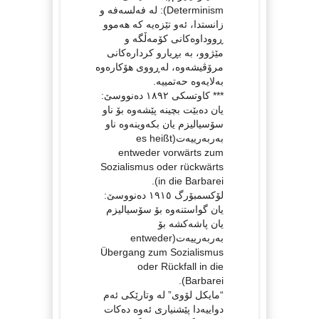
Determinism)‪:‬ لە فەلسەفە و
زانستدا، ئەو تێزەیە کە هەموو
ڕووداوەکانی کۆمەڵگە و
مێژوو، بە بڕیارو کردارەکانی
مرۆڤیشەوە، لەڕووی هۆکارەوە
بەلایەوە حەتمییە.
*** کاوتسکی ١٨٩٢ دەنووسێ:
یان دەبێت بچینە پێشەوە بۆ ناو
سۆسیالیزم یان بکەوینەوە ناو
بەربەرییەت(es heißt
entweder vorwärts zum
Sozialismus oder rückwärts
in die Barbarei).
لۆکسمبۆرگ ١٩١٥ دەنووسێ:
یان گواستنەوە بۆ سۆسیالیزم
یان پاشەکشە بۆ
بەربەرییەت(entweder
Übergang zum Sozialismus
oder Rückfall in die
Barbarei).
“مایکل لۆوی” لە وتارێکی ئەم
دواییەدا پێشنیاری ئەوە دەکات