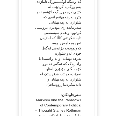
کە ڕەنگە لۆکسمبۆرگ ئاماژەی
بەم بڕگەیە کردبێت لە
کتێبی”دژە دورینگ”دا:(هەم ئەو
هێزە بەرهەمهێنەرانەی کە
شێوازی بەرهەمهێنانی
سەرمایەداری مۆدێرن دروستی
کردووە و هەم سیستەمی
دابەشکردنی کاڵا کە لەلایەن
ئەوەوە دامەزراووە،
کەوتوونەتە دژایەتی لەگەڵ
خودی ئەو شێوازە
بەرهەمهێنانە، و لە ڕاستیدا تا
ڕادەیەک کە ئەگەر هەموو
کۆمەڵگای مۆدێرن لەناو
نەچێت، دەبێت شۆڕشێک لە
شێوازی بەرهەمهێنان و
دابەشکردندا ڕووبدات).
سەرچاوەکان:
1/Marxism And the Paradox
of Contemporary Political
Thought Stanley Rothman –
مارکسیزم و پارادۆکسی بیری