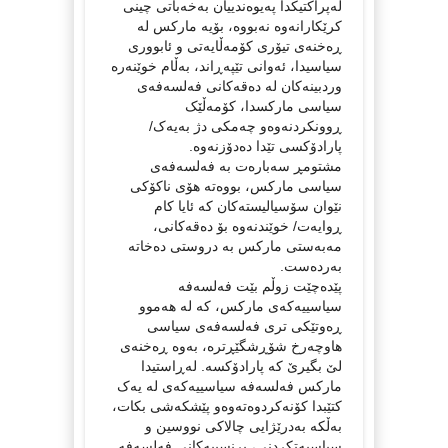
لەپراکتیکدا پەیوەندییان بەخەباتی چینی
کرێکارانەوە نەبووە، بۆیە مارکس لە
ڕەخنەی تیۆری کۆمەڵایەتی و ئابووری
سیاسیدا، ئەوانی تێپەڕاند، بەڵام خوێنەرە
وردبینەکان لە دەقەکانی فەلسەفەی
سیاسی مارکسدا، کۆمەڵێک
ڕوونکردنەوەو چەمکی دژ بەیەک/
پارادۆکسی تێدا دەدۆزنەوە.
مشتومڕ سەبارەت بە فەلسەفەی
سیاسی مارکس، بووەتە هۆی ناکۆکی
نێوان سۆسیالیستەکان کە ئایا کام
ڕوایەت/ خوێندنەوە بۆ دەقەکانی،
مەبەستی مارکس بە دروستی دەخاتە
بەردەست.
پێدەچێت زوڵم بێت فەلسەفە
سیاسییەکەی مارکس، کە لە هەموو
ڕەوتێکی تری فەلسەفەی سیاسی
هاوچەرخ شۆڕشگێڕترە، بەوە ڕەخنەی
لێ بگیرێ کە پارادۆکسە. لەڕاستیدا
مارکس فەلسەفە سیاسییەکەی لە یەک
کتێبدا کۆنەکردوەتەوەو پێشکەشی بکات،
بەڵکە بەدرێژایی چالاکی نووسین و
سیاسیەتکردنی، پرنسیپەکانی فەلسەفە