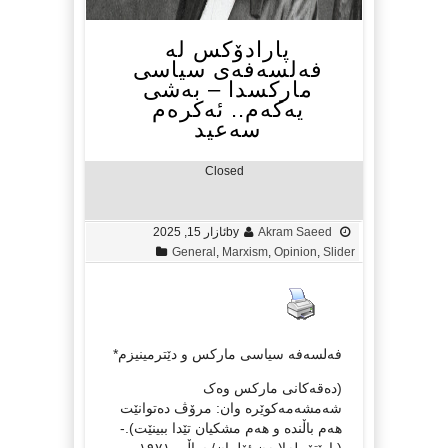
پارادۆکس لە
فەلسەفەی سیاسی
مارکسدا – بەشی
یەکەم.. ئەکرەم
سەعید
Closed
Akram Saeed
by
ئازار 15, 2025
General
,
Marxism
,
Opinion
,
Slider
فەلسەفە سیاسی مارکس و دێترمینیزم*
(دەقەکانی مارکس وەک
شەمشەمەکوێرە وان: مرۆڤ دەتوانێت
هەم باڵندە و هەم مشکیان تێدا ببینێت).-
(پارێتۆ- لەلایەن ئۆلمان/ ساڵی ۱۹۷۱-