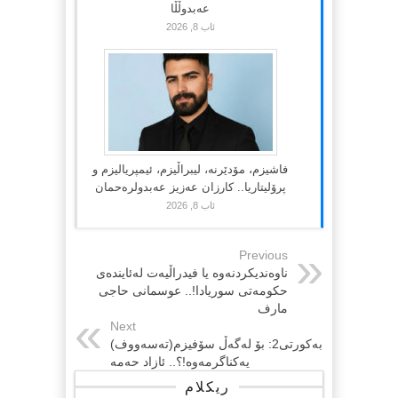
عەبدوڵڵا
ئاب 8, 2026
فاشیزم، مۆدێرنە، لیبراڵیزم، ئیمپریالیزم و
پرۆلیتاریا.. کارزان عەزیز عەبدولرەحمان
ئاب 8, 2026
Previous
ناوەندیکردنەوە یا فیدراڵیەت لەئایندەی
حکومەتی سوریادا!.. عوسمانی حاجی
مارف
Next
بەکورتی2: بۆ لەگەڵ سۆفیزم(تەسەووف)
یەکناگرمەوە!؟.. ئازاد حەمە
ریکلام