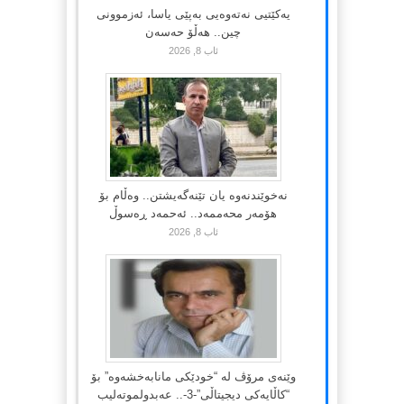
یەکێتیی نەتەوەیی بەپێی یاسا، ئەزموونی
چین.. هەڵۆ حەسەن
ئاب 8, 2026
نەخوێندنەوە یان تێنەگەیشتن.. وەڵام بۆ
هۆمەر محەممەد.. ئەحمەد ڕەسوڵ
ئاب 8, 2026
وێنەی مرۆڤ لە “خودێکی مانابەخشەوە” بۆ
“کاڵایەکی دیجیتاڵی”-3-.. عەبدولموتەلیب