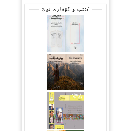
کتێب و گۆڤاری نوێ