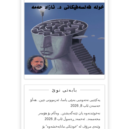
بابەتی نوێ
یەکێتیی نەتەوەیی بەپێی یاسا، ئەزموونی چین.. هەڵۆ
حەسەن
ئاب 8, 2026
نەخوێندنەوە یان تێنەگەیشتن.. وەڵام بۆ هۆمەر
محەممەد.. ئەحمەد ڕەسوڵ
ئاب 8, 2026
وێنەی مرۆڤ لە “خودێکی مانابەخشەوە” بۆ