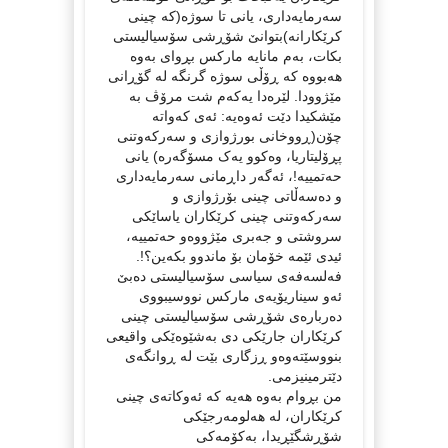
سەرمایەداری، یانی تا سوژە(کە چینی
کرێکارانە)بتوانێ شۆڕشی سۆسیالیستی
بکات، بەم مانایە مارکس بڕوای بەوە
هەبووە کە ڕۆڵی سوژە گرنگە لە گۆڕانی
مێژوودا. لێرەدا یەکەم شت مرۆڤ بە
مێشکیدا دێت ئەوەیە: ئەی کەواتە
چۆن(ڕووخانی بورژوازی و سەرکەوتنی
پڕۆلیتاریا، وەکوو یەک مسۆگەرە) یانی
حەتمییە!، ئەگەر داڕمانی سەرمایەداری
و دەسەڵاتی چینی بۆرژوازی و
سەرکەوتنی چینی کرێکاران یاساێکی
سروشتی و جەبری مێژووەو حەتمییە،
ئیدی ئێمە خۆمان بۆ ماندوو بکەین؟!.
فەلسەفەی سیاسی سۆسیالیستی دەبێ
ئەو سیناریۆیەی مارکس نووسیبووی
دەربارەی شۆڕشی سۆسیالیستی چینی
کرێکاران جارێکی دی بەشێوەێکی واقیعی
بنووسێتەوەو ڕزگاری بێت لە ڕوانگەی
دێترمینیزمی‪.‬
من بڕوام بەوە هەیە کە ئەوکاتەی چینی
کرێکاران، لە هەلومەرجێکی
شۆڕشگێڕیدا، بەکۆمەکی