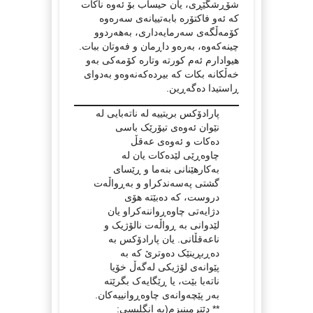
شۆڕشگێڕی، یان حیساب بۆ ئەوە ناکات
کە ئەو فاکتۆرە بابەتییانەی سەرەوە
کۆمەڵگەی سەرمایەداری، بەهەردوو
چینەکەوە، بەرەو داڕمان و فەوتان ببات.
هیوادارم ئەم کورتە وتارە کۆمەکی بەو
خەڵکانە بکات کە بیردەکەنەوەو بەدوای
ڕاستیدا دەگەڕین.
پارادۆکس بریتییە لە ناتەبایی لە
نێوان ئەوەی تیۆرێک باسی
دەکات و ئەوەی عەقڵ
چاوەڕێی لێدەکات یان لە
بەکارهێنانی بنەما و ڕێسای
گشتی پەسەندکراو و بەڕواڵەت
دروست، کە دەبێتە هۆی
دژایەتی چاوەڕواننەکراو یان
لێدوانی بە ڕواڵەت نالۆژیک و
ناعەقڵانی. یان پارادۆکس بە
دەڕبڕینێک دەوترێ کە بە
پێوانەی لۆژیکی لەگەڵ خۆیا
ناتەبا بێت، یا ڕێگایەک بگرێتە
بەر پێچەوانەی چاوەڕوانییەکان.
** دێترمینیزم(به انگلیسی: