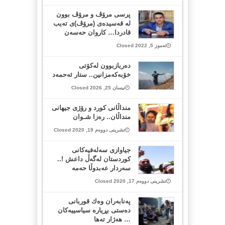
پرسى مرۆڤ و مرۆڤ بوون
لە قەسیدەى (مرۆڤ)ى تەیب
قادردا… کاروان حەسەن
تەموز 5, 2022 Closed
دەربازبوون لەکۆتی
خۆبەکەمزانین.. ستار ئەحمەد
نیسان 25, 2026 Closed
منداڵانی کورد و رۆژی جیهانی
منداڵان.. رەزا شـوان
تشرینی دووەم 19, 2020 Closed
جیاوازی سەلەفیەکانی
کوردستان لەگەڵ داعش !..
سەردار عەبدوڵا حەمە
تشرینی دووەم 17, 2020 Closed
په‌نابه‌ران وه‌ك قوربانی
ده‌ستی بڕیاره‌ سیاسییه‌كان
… هەژار تەها