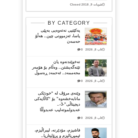
شوبات 9, 2018 Closed
BY CATEGORY
یەکێتیی نەتەوەیی بەپێی
یاسا، ئەزموونی چین.. هەڵۆ
حەسەن
ئاب 8, 2026
0
نەخوێندنەوە یان
تێنەگەیشتن.. وەڵام بۆ هۆمەر
محەممەد.. ئەحمەد ڕەسوڵ
ئاب 8, 2026
0
وێنەی مرۆڤ لە “خودێکی
مانابەخشەوە” بۆ “کاڵایەکی
دیجیتاڵی”-3-..
عەبدولموتەلیب عەبدوڵڵا
ئاب 8, 2026
0
فاشیزم، مۆدێرنە، لیبراڵیزم،
ئیمپریالیزم و پرۆلیتاریا..