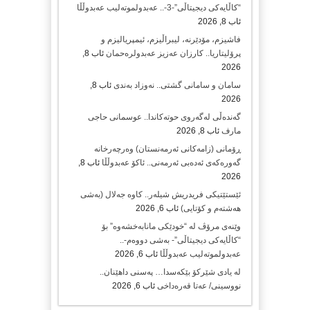
“کاڵایەکی دیجیتاڵی”-3-.. عەبدولموتەلیب عەبدوڵڵا
ئاب 8, 2026
فاشیزم، مۆدێرنە، لیبراڵیزم، ئیمپریالیزم و
پرۆلیتاریا.. کارزان عەزیز عەبدولرەحمان
ئاب 8,
2026
سامان و سامانی گشتی.. نەوزاد بەندی
ئاب 8,
2026
گەندەڵی لەگەروی حوتەکاندا.. عوسمانی حاجی
مارف
ئاب 8, 2026
ڕۆمانی (زامه‌كانی ئەرمەنستان) وه‌رچه‌رخانه‌
گه‌وره‌كه‌ی ئه‌ده‌بی ئه‌رمه‌نی.. ئاكۆ عه‌بدوڵڵا
ئاب 8,
2026
ئێستێتیکی فریدریش شیلەر.. کاوە جەلال (بەشی
هەشتەم و کۆتایی)
ئاب 6, 2026
وێنەی مرۆڤ لە “خودێکی مانابەخشەوە” بۆ
“کاڵایەکی دیجیتاڵی”- بەشی دووەم-..
عەبدولموتەلیب عەبدوڵڵا
ئاب 6, 2026
لە یادی شێرکۆ بێکەسدا… پەسنی داهێنان..
نووسینی/ عەتا قەرەداخی
ئاب 6, 2026