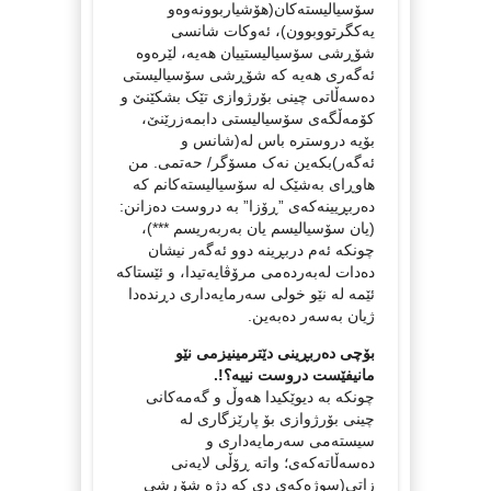
سۆسیالیستەکان(هۆشیاربوونەوەو
یەکگرتووبوون)، ئەوکات شانسی
شۆڕشی سۆسیالیستییان هەیە، لێرەوە
ئەگەری هەیە کە شۆڕشی سۆسیالیستی
دەسەڵاتی چینی بۆرژوازی تێک بشکێنێ و
کۆمەڵگەی سۆسیالیستی دابمەزرێنێ،
بۆیە دروسترە باس لە(شانس و
ئەگەر)بکەین نەک مسۆگر/ حەتمی. من
هاوڕای بەشێک لە سۆسیالیستەکانم کە
(یان سۆسیالیسم یان بەربەریسم ***)،
چونکە ئەم دربڕینە دوو ئەگەر نیشان
دەدات لەبەردەمی مرۆڤایەتیدا، و ئێستاکە
ئێمە لە نێو خولی سەرمایەداری دڕندەدا
ژیان بەسەر دەبەین.
بۆچی دەربڕینی دێترمینیزمی نێو
مانیفێست دروست نییە؟!.
چونکە بە دیوێکیدا هەوڵ و گەمەکانی
چینی بۆرژوازی بۆ پارێزگاری لە
سیستەمی سەرمایەداری و
دەسەڵاتەکەی؛ واتە ڕۆڵی لایەنی
زاتی(سوژەکەی دی کە دژە شۆڕشی