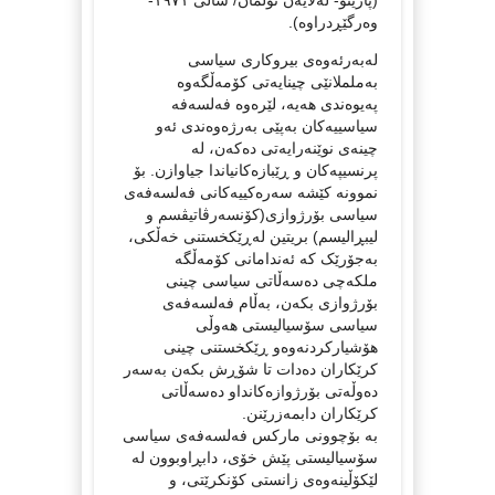
وەرگێڕدراوە).
لەبەرئەوەی بیروکاری سیاسی
بەململانێی چینایەتی کۆمەڵگەوە
پەیوەندی هەیە، لێرەوە فەلسەفە
سیاسییەکان بەپێی بەرژەوەندی ئەو
چینەی نوێنەرایەتی دەکەن، لە
پرنسیپەکان و ڕێبازەکانیاندا جیاوازن. بۆ
نموونە کێشە سەرەکییەکانی فەلسەفەی
سیاسی بۆرژوازی(کۆنسەرڤاتیڤسم و
لیبڕالیسم) بریتین لەڕێکخستنی خەڵکی،
بەجۆرێک کە ئەندامانی کۆمەڵگە
ملکەچی دەسەڵاتی سیاسی چینی
بۆرژوازی بکەن، بەڵام فەلسەفەی
سیاسی سۆسیالیستی هەوڵی
هۆشیارکردنەوەو ڕێکخستنی چینی
کرێکاران دەدات تا شۆڕش بکەن بەسەر
دەوڵەتی بۆرژوازەکانداو دەسەڵاتی
کرێکاران دابمەزرێنن.
بە بۆچوونی مارکس فەلسەفەی سیاسی
سۆسیالیستی پێش خۆی، دابڕاوبوون لە
لێکۆڵینەوەی زانستی کۆنکرێتی، و