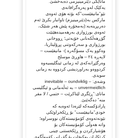
ماناێکی دێترمینیزمی دەبەخشێ.
یەکێک لەو پەرەگرافانەی
نێو”مانیفێست”کە بۆتە هۆی ئەوەی
مارکس بە(دێترمینیزم) تاوانبار بکرێ ئەم
دەربڕینەیە:(بەمجۆرە پێش هەر شتێک،
ئەوەی بورژوازی بەرهەمیدەهێنێت
گۆڕهەڵکەنانی خۆیەتی؛ ڕووخانی
بورژوازی و سەرکەوتنی پڕۆلیتاریا،
وەکوو یەک مسۆگەرە.)- مانیفێست –
لاپەڕە ۲٤ – هاوڕێ موسلح
وەرگێڕانەکەی لە زمانی ئینگلیسیەوە
کردووەو بەراوردیشی کردووە بە زمانی
سویدی.
وشەی: inevitable – oundviklig –
unvermeidlich – بە ئەڵەمانی و ئیگلیسی
مانای:”ڕێگری لێناکرێت – حتمي / لا مفر
منه” دەگەێنێ.
پارادۆکسەکە لێرەدا ئەوەیە کە
خودی”مانیفێست” بۆ ڕێکخراوێکی
نێونەتەوەی کۆمۆنیستەکان نووسراوە؛
واتە هەوڵی کۆمۆنیستەکان بۆ
هۆشیارکردن و ڕێکخستنی چینی
کرێکاران یەکبخات بۆ گۆڕانی کۆمەڵگەی