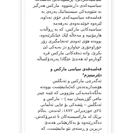
سیاسییەکەی داڕشتووە. مارکس هەرگیز
بە شێوەیەکی سیستماتیک پەرەی بە
فەلسەفە سیاسییەکەی خۆی نەداوە،
لێرەوە خوێندنەوەی بەرهەمە
سیاسیەکانی مارکس، کە بە ڕواڵەت
هارمۆنییە و مەحاڵە لێک جیابکرێنەوە،
بووەتە هۆی ئەوەی ئەنجامگیری زۆر
جۆراوجۆری جیاوازو دژ بەیەکی لێ
بکرێ، واتە دەقەکانی مارکس فرە
گوتارەو لە هەندێ جێگادا پەرەدۆکساڵە.
فەلسەفەی سیاسی مارکس و
دێترمینیزم*
ئەگەرچی مارکس و ئەنگلس
هۆشداریدەدەن کە(مانیفێست بووەتە
بەڵگەنامەیەکی مێژوویی کە ئێمە چیتر
مافی گۆڕینیمان نییە.) – مارکس و
ئەنگڵس – پێشەکی بۆ چاپی ئەڵمانی
٢٤ی حوزەیرانی ١٨٧٢، لەندەن. بەڵام
بڕێک لە مارکسیستەکان تا ئەمڕۆکەش،
دەگەڕێنەوە بۆ بەکارهێنانی هەندێ
دربڕین و ڕستەی نێو مانیفێست، کە