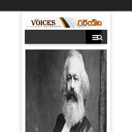
Ski
t
th
conten