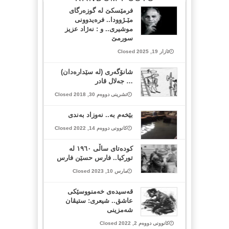
فرمێسكێ له‌ گوزه‌رگای
مێـژوودا.. فره‌یدوونی
موشیری.. و : نه‌ژاد عزیز
سورمێ
ئازار 19, 2025 Closed
شانۆگەری (لە سێدارەدان)
… جه‌لال قادر
تشرینی دووەم 30, 2018 Closed
بێخەم بە.. نەوزاد بەندی
کانوونی دووەم 14, 2022 Closed
کودەتای ساڵی ١٩٦٠ لە
تورکیا.. فارس حسێن فارس
مارس 10, 2023 Closed
قەسیدەی خەمنووسێکی
عاشق.. شیعری: ستیڤان
شەمزینی
کانوونی دووەم 2, 2022 Closed