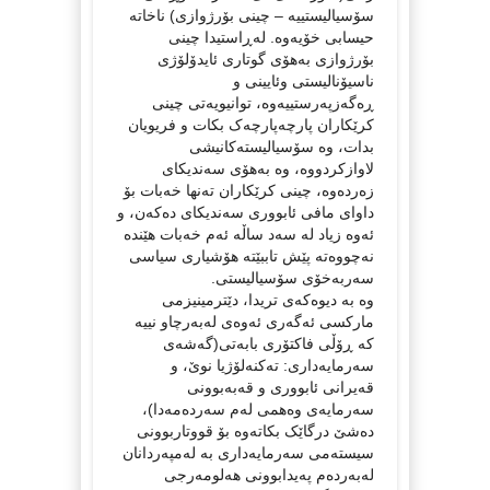
سۆسیالیستییە – چینی بۆرژوازی) ناخاتە
حیسابی خۆیەوە. لەڕاستیدا چینی
بۆرژوازی بەهۆی گوتاری ئایدۆلۆژی
ناسیۆنالیستی وئایینی و
ڕەگەزپەرستییەوە، توانیویەتی چینی
کرێکاران پارچەپارچەک بکات و فریویان
بدات، وە سۆسیالیستەکانیشی
لاوازکردووە، وە بەهۆی سەندیکای
زەردەوە، چینی کرێکاران تەنها خەبات بۆ
داوای مافی ئابووری سەندیکای دەکەن، و
ئەوە زیاد لە سەد ساڵە ئەم خەبات هێندە
نەچووەتە پێش تاببێتە هۆشیاری سیاسی
سەربەخۆی سۆسیالیستی.
وە بە دیوەکەی تریدا، دێترمینیزمی
مارکسی ئەگەری ئەوەی لەبەرچاو نییە
کە ڕۆڵی فاکتۆری بابەتی(گەشەی
سەرمایەداری: تەکنەلۆژیا نوێ، و
قەیرانی ئابووری و قەبەبوونی
سەرمایەی وەهمی لەم سەردەمەدا)،
دەشێ درگاێک بکاتەوە بۆ قووتاربوونی
سیستەمی سەرمایەداری بە لەمپەردانان
لەبەردەم پەیدابوونی هەلومەرجی