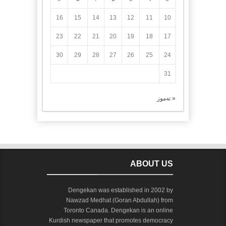
16
15
14
13
12
11
10
23
22
21
20
19
18
17
30
29
28
27
26
25
24
31
« تەموز
ABOUT US
Dengekan was established in 2002 by
Nawzad Medhat (Goran Abdullah) from
Toronto Canada. Dengekan is an online
Kurdish newspaper that promotes democracy