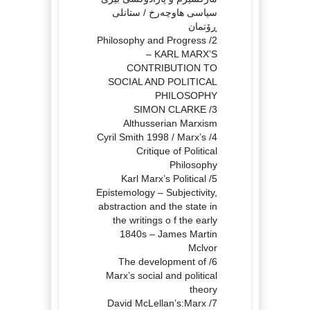
سیاسی هاوچەرخ / ستانلی
ڕۆتمان
2/ Philosophy and Progress
– KARL MARX’S
CONTRIBUTION TO
SOCIAL AND POLITICAL
PHILOSOPHY
3/ SIMON CLARKE
Althusserian Marxism
4/ Cyril Smith 1998 / Marx’s
Critique of Political
Philosophy
5/ Karl Marx’s Political
Epistemology – Subjectivity,
abstraction and the state in
the writings o f the early
1840s – James Martin
Mclvor
6/ The development of
Marx’s social and political
theory
7/ David McLellan’s:Marx