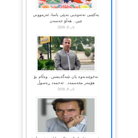
یەکێتیی نەتەوەیی بەپێی یاسا، ئەزموونی
چین.. هەڵۆ حەسەن
ئاب 8, 2026
نەخوێندنەوە یان تێنەگەیشتن.. وەڵام بۆ
هۆمەر محەممەد.. ئەحمەد ڕەسوڵ
ئاب 8, 2026