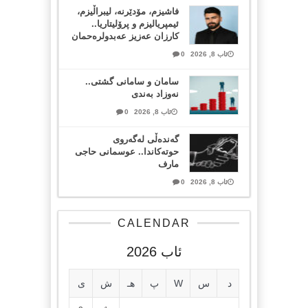
فاشیزم، مۆدێرنە، لیبراڵیزم،
ئیمپریالیزم و پرۆلیتاریا..
کارزان عەزیز عەبدولرەحمان
ئاب 8, 2026
0
سامان و سامانی گشتی..
نەوزاد بەندی
ئاب 8, 2026
0
گەندەڵی لەگەروی
حوتەکاندا.. عوسمانی حاجی
مارف
ئاب 8, 2026
0
CALENDAR
ئاب 2026
د
س
W
پ
هـ
ش
ی