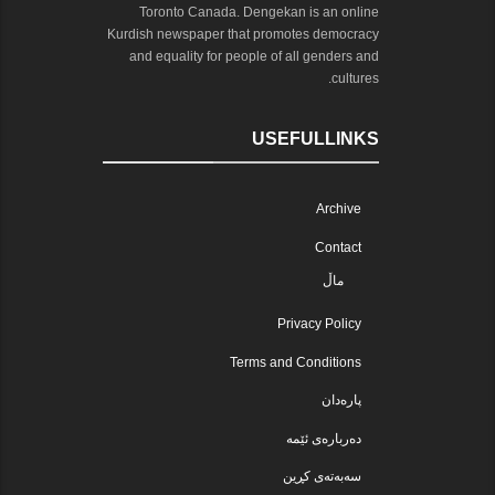
Toronto Canada. Dengekan is an online
Kurdish newspaper that promotes democracy
and equality for people of all genders and
cultures.
USEFULLINKS
Archive
Contact
ماڵ
Privacy Policy
Terms and Conditions
پارەدان
دەربارەی ئێمە
سەبەتەی کڕین