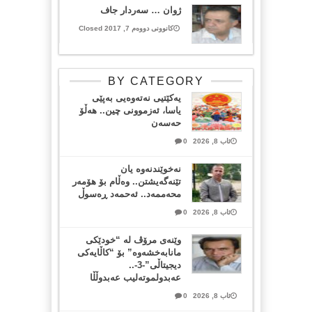
ژوان … سەردار جاف
کانوونی دووەم 7, 2017 Closed
BY CATEGORY
یەکێتیی نەتەوەیی بەپێی
یاسا، ئەزموونی چین.. هەڵۆ
حەسەن
ئاب 8, 2026
0
نەخوێندنەوە یان
تێنەگەیشتن.. وەڵام بۆ هۆمەر
محەممەد.. ئەحمەد ڕەسوڵ
ئاب 8, 2026
0
وێنەی مرۆڤ لە “خودێکی
مانابەخشەوە” بۆ “کاڵایەکی
دیجیتاڵی”-3-..
عەبدولموتەلیب عەبدوڵڵا
ئاب 8, 2026
0