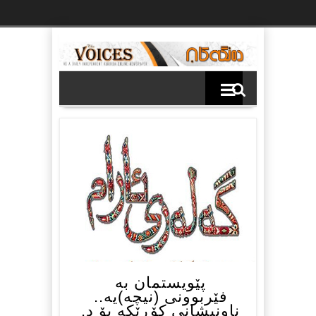
Ski
t
th
conten
پێویستمان بە
فێربوونی (نیچە)یە..
ناونیشانی کۆڕێکە بۆ د.