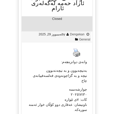
ئازاد حەمە لەگەلەری
ئارام
Closed
Dengekan
by
تەممووز 29, 2025
General
وانەی دوانزەهەم:
بەنیچەبوون و بە نیچەنەبوون
نیچە و بە گژاچونەوەی فەلسەفییانەی
چاخ
چوارشەممە
٣٠\٧\٢٠٢٥
کات: ٧ی ئێوارە
ناونیشان: عەقاری دوو کۆڵان خوار ئەمنە
سورەکە.