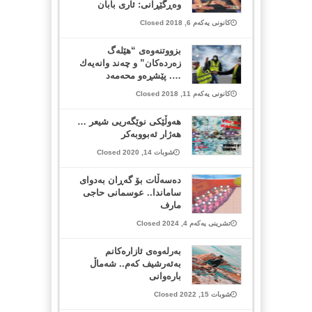
وەڕگێڕانی: ئاری بابان
کانونی یەکەم 6, 2018 Closed
بزووتنەوەى “هێلەگ
زەردەكان” و چەند وانەیەك
…. پێشڕەو محەمەد
کانونی یەکەم 11, 2018 Closed
هەوڵێکی نوێگەریی شیعر …
هەژار ئەبووبەکر
شوبات 14, 2020 Closed
دەسەڵات بۆ گەڕان بەدوای
ساماندا.. عوسمانی حاجی
مارف
تشرینی یەکەم 4, 2024 Closed
بەرلەوەی ئازارەکانم
بەئەرشیف کەم.. شەماڵ
بارەوانی
شوبات 15, 2022 Closed