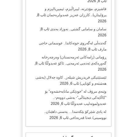
ئاب 8, 2026
فاشیزم، مۆدێرنە، لیبراڵیزم، ئیمپریالیزم و
پرۆلیتاریا.. کارزان عەزیز عەبدولرەحمان
ئاب 8,
2026
سامان و سامانی گشتی.. نەوزاد بەندی
ئاب 8,
2026
گەندەڵی لەگەروی حوتەکاندا.. عوسمانی حاجی
مارف
ئاب 8, 2026
ڕۆمانی (زامه‌كانی ئەرمەنستان) وه‌رچه‌رخانه‌
گه‌وره‌كه‌ی ئه‌ده‌بی ئه‌رمه‌نی.. ئاكۆ عه‌بدوڵڵا
ئاب 8,
2026
ئێستێتیکی فریدریش شیلەر.. کاوە جەلال (بەشی
هەشتەم و کۆتایی)
ئاب 6, 2026
وێنەی مرۆڤ لە “خودێکی مانابەخشەوە” بۆ
“کاڵایەکی دیجیتاڵی”- بەشی دووەم-..
عەبدولموتەلیب عەبدوڵڵا
ئاب 6, 2026
لە یادی شێرکۆ بێکەسدا… پەسنی داهێنان..
نووسینی/ عەتا قەرەداخی
ئاب 6, 2026