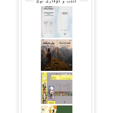
کتێب و گۆڤاری نوێ