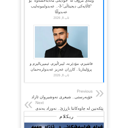
وێنەی مرۆڤ لە “خودێکی مانابەخشەوە” بۆ
“کاڵایەکی دیجیتاڵی”-3-.. عەبدولموتەلیب
عەبدوڵڵا
ئاب 8, 2026
فاشیزم، مۆدێرنە، لیبراڵیزم، ئیمپریالیزم و
پرۆلیتاریا.. کارزان عەزیز عەبدولرەحمان
ئاب 8, 2026
Previous
خۆپەرستی.. شیعری نەوشیروان ئازاد
Next
پێکەنین له چاوەکانتا ناڕژێ.. نەوزاد بەندی
ریکلام