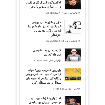
له‌گفتوگۆیه‌كی گۆڤاری لڤین-
دا … سازدانی: وریا باقر
کانوونی دووەم 7, 2017 Closed
جۆر و شێوه‌كانی بوونی
كاریكاتێر له‌ ڕۆژنامه‌گه‌ریدا
(به‌شی 8)… هه‌ندرێن
خۆشناو
کانونی یەکەم 14, 2019 Closed
فێره‌ زمان به‌.. شیعری
فەرهاد کەریم
ئیلول 10, 2023 Closed
بێهرووز غه‌ریب پوور: دوای
فیلمی “ده‌وه‌نده‌” ئه‌زموونی
رێگایه‌کی دیکه‌م له‌ سینه‌مای
منداڵ و مێرمنداڵدا کرد
تەموز 11, 2018 Closed
له لێواری خۆشه ویستی …
نوسینی: جیهان بن ڕابحی …