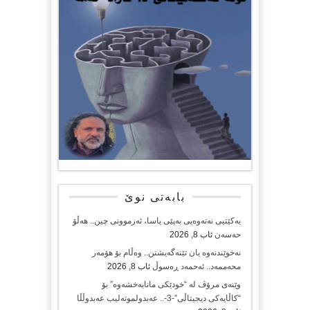
بابەتی نوێ
یەکێتیی نەتەوەیی بەپێی یاسا، ئەزموونی چین.. هەڵۆ
حەسەن
ئاب 8, 2026
نەخوێندنەوە یان تێنەگەیشتن.. وەڵام بۆ هۆمەر
محەممەد.. ئەحمەد ڕەسوڵ
ئاب 8, 2026
وێنەی مرۆڤ لە “خودێکی مانابەخشەوە” بۆ
“کاڵایەکی دیجیتاڵی”-3-.. عەبدولموتەلیب عەبدوڵڵا