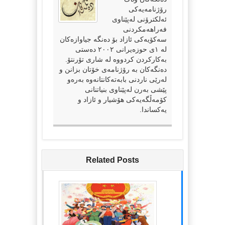
رۆژنامەیەکی
ئەلکترۆنی لەپێناوی
فەراهەمکردنی
سەکۆیەکی ئازاد بۆ دەنگە جیاوازەکان
لە ١ی حوزەیرانی ٢٠٠٢ دەستی
بەکارکردن کردووە لە شاری تۆرنتۆ.
دەنگەکان بە رۆژنامەی خۆتان بزانن و
لەرێی ناردنی بابەتەکانتانەوە بەرەو
پێشی بەرن لەپێناوی بنیاتنانی
کۆمەڵگەیەکی هۆشیار و ئازاد و
یەکساندا.
Related Posts