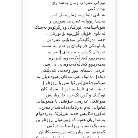
تورکی عەرەب زمان بەشداری
تێدادەکەن.
شایانی ئاماژەیە ژمارەیەک لەو
بەشداربووانە عەرەبی سورین و
شوناسنامەی تورکیان وەرگرتوەو بەشێک
لە ناوی خۆیان گۆڕیوە بۆ تورکی .
چەند دەزگایەکی میدیایی عەرەبی
پانتاییەکی فراوانیان بۆ ئەم مەبەستە
تەرخان کردوە ،بە وێنەی [العربیە
بەهەردوو کەناڵەکەیەوە،الجزیرە
بەهەردوو کەناڵەکەیەوە،بی بی سی
عرەبی ،سکای نیوز وچەنەد کەناڵێکی
دیکە]. دەمێک بەرنامەکان پەیوەندیان بە
سێکووچکەی{تورکیا،سوریا،ڕۆژئاوا}
دەبێت ئیدی ئاساییە دوو لە میوانەکان
تورکێک و کوردێک بن، جاروباریش
میوانێکی عەرەبی شۆڤێنی یا مسوڵمانی
ئیخوانی لەم بەرنامانەدابەشدار دەبن..
لەکوردەکانیش چەند بەڕێزێک بەردەوام
بەشداریان هەیە کە زۆربەیان ڕۆژئاواین
،دەمێک ئەم بەڕێزانە قسەدەکەن
گەوهەر لەزاریان دێتە دەر،پەیڤەکانیان
حساب بۆکراون ،بەرسیڤەکانیان بۆ تورکە