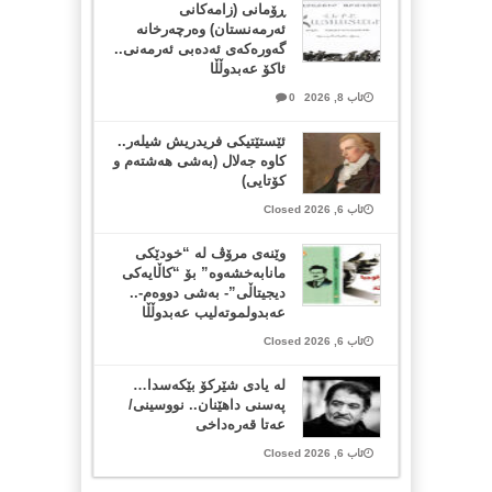
ڕۆمانی (زامه‌كانی
ئەرمەنستان) وه‌رچه‌رخانه‌
گه‌وره‌كه‌ی ئه‌ده‌بی ئه‌رمه‌نی..
ئاكۆ عه‌بدوڵڵا
ئاب 8, 2026
0
ئێستێتیکی فریدریش شیلەر..
کاوە جەلال (بەشی هەشتەم و
کۆتایی)
ئاب 6, 2026 Closed
وێنەی مرۆڤ لە “خودێکی
مانابەخشەوە” بۆ “کاڵایەکی
دیجیتاڵی”- بەشی دووەم-..
عەبدولموتەلیب عەبدوڵڵا
ئاب 6, 2026 Closed
لە یادی شێرکۆ بێکەسدا…
پەسنی داهێنان.. نووسینی/
عەتا قەرەداخی
ئاب 6, 2026 Closed