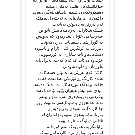
شۆڤێنستەکان هێندە بەهێزن هێندە
دەمکووتکەرن هێندە حاشاهەڵنەگرن وەک
داکووتانی بزماروایە بە تەختەدا .دەمێک
ئەم بەڕێزانە دەدوێن تەنانەت
پێشکەشکارانی بەرنامەکانیش ناتوانن
سەرسامی خۆیان بشارنەوە کە ئەویش
بە گوزارشتی سیمایاندا دەردەکەوێت
.مرۆڤ بە گوێگرتن لێیان ئارام و ئاسودە
دەببێت،هاوکات شانازی بە کوردبوونی
خۆیەوە دەکات کە ئەم کەسە بەتوانایانە
هاوزمان و هاونەتەوەین.
کاتێک ئەم بەڕێزانە دەدوێن قسەکایان
هێندە کاریگەرو لۆژیکن بەتایبەت کە بە
فاکت و بەڵگە تورکەکان بێ دەنگ دەکەن
،ئیدی ئەوانیش هیچیان پێنیە بۆ قەناعەت
پێکردنی بەرێوەبەری بەرنامەو و بینەر
تەنها هەڵچوون و سوکایەتی نەببێت.زۆر
جا کاردەگاتە ئەوەی بەڕێوەبەری
بەرنامەکە بەهۆی سنوربەزاندنیان لە
ئادابی دیالۆگ ناچار دەبێت
ڕایانبگرێت.هەریەک لەم کوردانە
لەچەندین بواری تردا کاردەکەن،وەک