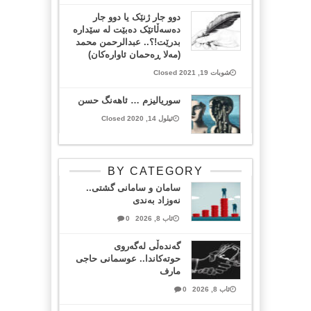
دوو جار ژنێک یا دوو جار
دەسەڵاتێک دەبێت لە سێدارە
بدرێت!؟.. عبدالرحمن محمد
(مەلا ڕەحمان ئاوارەکان)
شوبات 19, 2021 Closed
سوریالیزم … ئاهەنگ حسن
ئیلول 14, 2020 Closed
BY CATEGORY
سامان و سامانی گشتی..
نەوزاد بەندی
ئاب 8, 2026
0
گەندەڵی لەگەروی
حوتەکاندا.. عوسمانی حاجی
مارف
ئاب 8, 2026
0