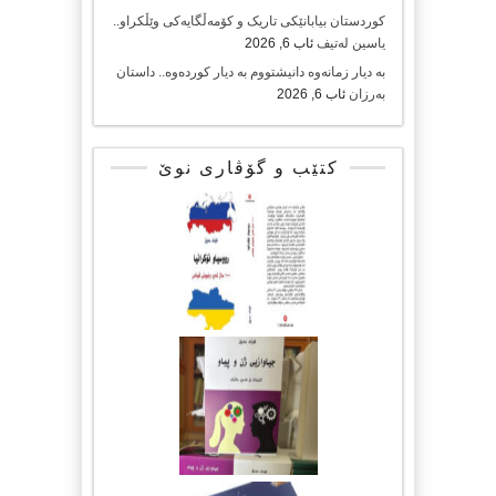
کوردستان بیابانێکی تاریک و کۆمەڵگایەکی وێڵکراو..
یاسین لەتیف
ئاب 6, 2026
بە دیار زمانەوە دانیشتووم بە دیار کوردەوە.. داستان
بەرزان
ئاب 6, 2026
کتێب و گۆڤاری نوێ