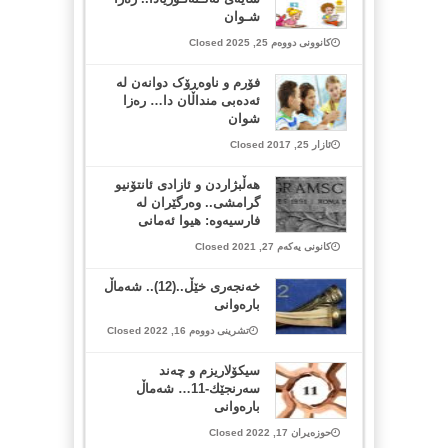
شـوان
کانوونی دووەم 25, 2025 Closed
فۆرم و ناوەڕۆک دوانەن لە
ئەدەبی منداڵان دا… رەزا
شوان
ئازار 25, 2017 Closed
هەڵبژاردن و ئازادی ئانتۆنیو
گرامشی.. وەرگێران لە
فارسیەوە: هیوا ئەمانی
کانونی یەکەم 27, 2021 Closed
خەنجەری خێڵ..(12).. شەماڵ
بارەوانی
تشرینی دووەم 16, 2022 Closed
سیکۆلاریزم و چەند
سەرنجێك-11… شەماڵ
بارەوانی
حوزەیران 17, 2022 Closed