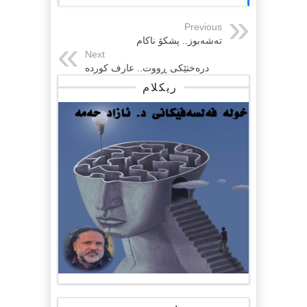
Previous
تەشەبوز.. پشکۆ ناکام
Next
درەختێکی ڕووت.. عارف کوردە
ریکلام