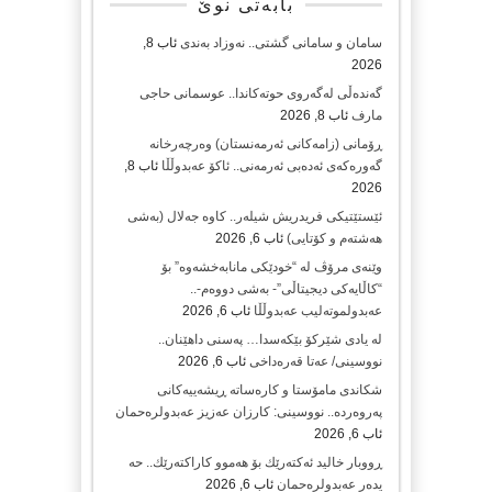
بابەتی نوێ
سامان و سامانی گشتی.. نەوزاد بەندی
ئاب 8,
2026
گەندەڵی لەگەروی حوتەکاندا.. عوسمانی حاجی
مارف
ئاب 8, 2026
ڕۆمانی (زامه‌كانی ئەرمەنستان) وه‌رچه‌رخانه‌
گه‌وره‌كه‌ی ئه‌ده‌بی ئه‌رمه‌نی.. ئاكۆ عه‌بدوڵڵا
ئاب 8,
2026
ئێستێتیکی فریدریش شیلەر.. کاوە جەلال (بەشی
هەشتەم و کۆتایی)
ئاب 6, 2026
وێنەی مرۆڤ لە “خودێکی مانابەخشەوە” بۆ
“کاڵایەکی دیجیتاڵی”- بەشی دووەم-..
عەبدولموتەلیب عەبدوڵڵا
ئاب 6, 2026
لە یادی شێرکۆ بێکەسدا… پەسنی داهێنان..
نووسینی/ عەتا قەرەداخی
ئاب 6, 2026
شکاندی مامۆستا و کارەساتە ڕیشەییەکانی
پەروەردە.. نووسینی: کارزان عەزیز عەبدولرەحمان
ئاب 6, 2026
ڕووبار خالید ئەكتەرێك بۆ هەموو كاراكتەرێك.. حه
یدەر عەبدولرەحمان
ئاب 6, 2026