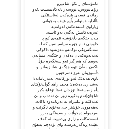
مامۆستای زانکۆ ،شاعیرو
ڕۆماننووس،،نووسەر ،ئەکادیمیست .ئەو
زمانەی قسەی پێدەکەن لەئاستێکی
باڵادایە،دەتوانم بڵێم هێندە بەجوانی
وپاراوی قسەدەکەن لەوانەیە
عەرەبەکانیش نەگەن بەو ئاستە.
چەند جێگەی دڵخۆشیە ئێمەی کورد
خاوەنی ئەم جۆرە سیاسیانەین کە لە
سەنگەرێکی تۆکمەو مەزنەوە داکۆکی
لەنەتەوەکەیان دەکەن و جێگەی متمانەن
بەوەی کە هەرگیز ئەو سەنگەرە چۆڵ
ناکەن. بەڵێ ئێوە جێگەی شانازیمانن و
دڵسۆزیتان بەرز دەنرخێنین.
ناوی هەندێک لەو تورکانەی لەبەرنامانەدا
بەشداری دەکەن: محمد زاهد گول،ئۆکتای
یڵماز،مستەفا ئۆزجان،تەها ئۆغلۆ،بکیر
ئاتاجان[ئەم بەکیرە زۆر بێ ئەدەب و بێ
ئەتەکێتە و ئیلتیزام بە بەرنامەوە ناکات،
لەهەمووی خۆشتر جێ بەخۆی ناگرێت و
بەردەوام دەجوڵێت و بەدەنگی بەرز
قسەدەکات و زاری پڕدەبێت لە کەف
،هێندە ڕەگەزپەرستە وای بۆدەچم بەهۆی