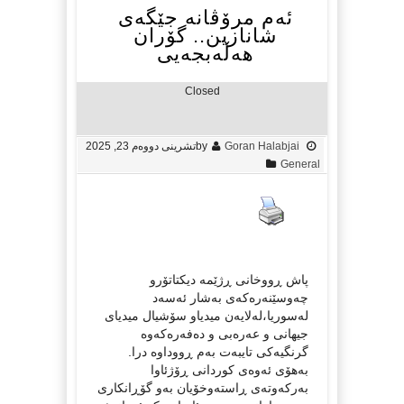
ئەم مرۆڤانە جێگەی
شانازین.. گۆران
هەڵەبجەیی
Closed
Goran Halabjai
by
تشرینی دووەم 23, 2025
General
پاش ڕووخانی ڕژێمە دیکتاتۆرو
چەوسێنەرەکەی بەشار ئەسەد
لەسوریا،لەلایەن میدیاو سۆشیال میدیای
جیهانی و عەرەبی و دەفەرەکەوە
گرنگیەکی تایبەت بەم ڕووداوە درا.
بەهۆی ئەوەی کوردانی ڕۆژئاوا
بەرکەوتەی ڕاستەوخۆیان بەو گۆڕانکاری