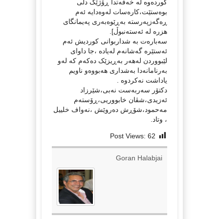
کوردەوە لە خەفەتدا ڕۆژێک دڵی
بوەستێت،کارەسات لەوەدایە ئەم
ڕەگەزپەرستە بەڕێوەبەری پەیمانگای
هزرە لە ئەستەنبوڵ].
سەبارەت بە شداربوانی کوردیش ئەم
ئەستێرە گەشانەم لەیادە ،جا داوای
لێبووردن لەهەر بەڕیزێک دەکەم کە لەو
بەرنامانەدا بەشداری هەبووەو ناویم
یاداشت نەکردوە .
دکتۆر سەربەست نەبی،شێرزاد
ئەزیدی،شڤان خابووریی،ڕۆستەم
مەحمود،شۆڕش دەروێش ،نەواف خلییل
، وتاد.
Post Views:
62
Goran Halabjai