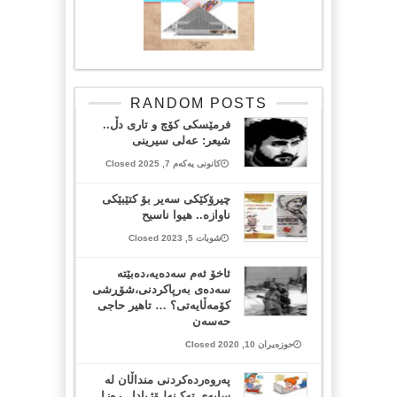
RANDOM POSTS
فرمێسكی كۆچ و تاری دڵ..
شیعر: عەلی سیرینی
کانونی یەکەم 7, 2025 Closed
چیرۆکێکی سه‌یر بۆ کتێبێکی
ناوازه.. هیوا ناسیح
شوبات 5, 2023 Closed
ئاخۆ ئەم سەدەیە،دەبێتە
سەدەی بەرپاکردنی،شۆڕشی
کۆمەڵایەتی؟ … تاهیر حاجی
حەسەن
حوزەیران 10, 2020 Closed
پەروەردەکردنی منداڵان لە
سایەی تەکـنەلـۆژیادا.. رەزا