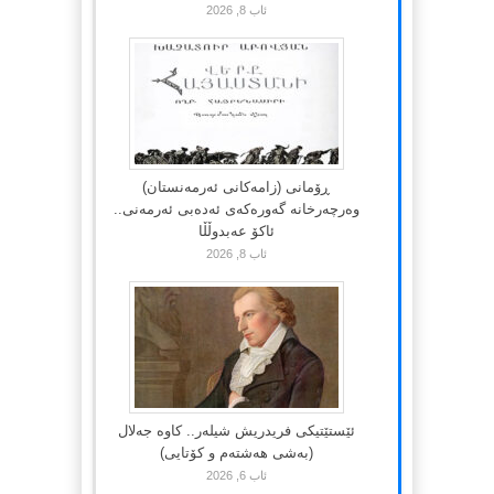
ئاب 8, 2026
ڕۆمانی (زامه‌كانی ئەرمەنستان)
وه‌رچه‌رخانه‌ گه‌وره‌كه‌ی ئه‌ده‌بی ئه‌رمه‌نی..
ئاكۆ عه‌بدوڵڵا
ئاب 8, 2026
ئێستێتیکی فریدریش شیلەر.. کاوە جەلال
(بەشی هەشتەم و کۆتایی)
ئاب 6, 2026