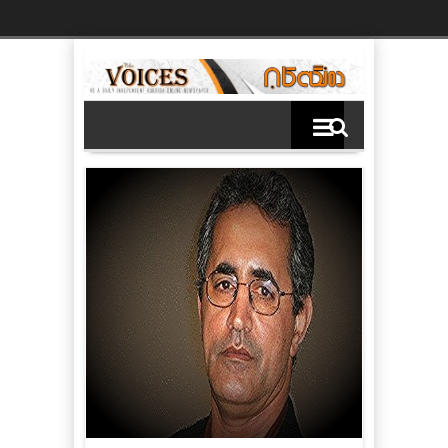
Ski
t
th
conten