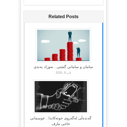
Related Posts
سامان و سامانی گشتی.. نەوزاد بەندی
ئاب 8, 2026
گەندەڵی لەگەروی حوتەکاندا.. عوسمانی
حاجی مارف