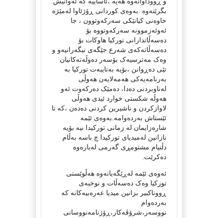
و ڕووداوانەوە هەیە ،ئاساییە کە ئەوانیش
بگرێتەوە .بەوەی کوردانی ڕۆژئاوا لەمێژە
خاوەنی کیانێکی سەرکەوتوون ، جا
ئەوئەزموونە سەرکەوتووە بۆ
دەسەڵاتدارانی تورکیا هاوکات بۆ
دەسەڵاتەکەی شەرع جێگەی نیگەرانیەو و
وەک مەترسیەک بۆسەر دەوڵەتەکانیان
تێی دەڕوانن ،بۆیە بەتایبەت تورکیا بە
بەرنامەیەکی هەمەلایەن هەوڵی
لەناوبردنی دەدا، دەمێک دەرکەوت ئەو
هەوڵە شکستی خوارد ئیدی هەوڵی
لاوازکردن و ناشیرین کردنی دەدەن ،کە تا
ئێستاش بەردەوامە.بەوەی ئێمە
شارەزایمان لە زمانی تورکیدا نیە بۆیە
نازانین لەمیدیای تورکیدا چ باسە بەڵام
دڵنیام مشتومڕی گەرمی لەبارەوە
دەکرێت.
ئەوەی ئێمە لەڕێگەیانەوە هەڵوێستی
تورکیا وەک دەسەڵات و نوخبەی
ڕووناکبیر بزانین میدیا عەرەبیەکانە کە
بەردەوام
نووسەر،شرۆڤەکار،ڕۆژنامەنووسانی