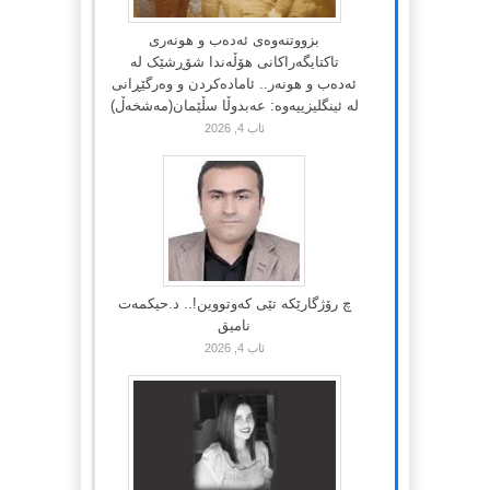
بزووتنەوەی ئەدەب و هونەری
تاکتایگەراکانی هۆڵەندا شۆڕشێک لە
ئەدەب و هونەر.. ئامادەکردن و وەرگێڕانی
لە ئینگلیزییەوە: عەبدوڵا سڵێمان(مەشخەڵ)
ئاب 4, 2026
چ رۆژگارێکە تێی کەوتووین!.. د.حیکمەت
نامیق
ئاب 4, 2026