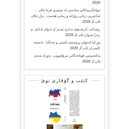
2026
جوانکارییەکانی سادەیی لە شیعری فریا جاف…
شاعیریی ژیانی ڕۆژانە و زمانی هەست.. نزار جاف
ئاب 2, 2026
رۆمـانی “پارشـێوی مـاری سـیر”ی جـوان قـادۆ.. و.
رەزا شـوان
ئاب 2, 2026
تورکیا لەنێوان پڕۆسەی ئاشتی و جەنگدا.. ئەحمەد
کامەران
ئاب 2, 2026
پەکخستنی قۆناغەکانی مرۆڤبوون.. نەوزاد بەندی
ئاب 2, 2026
کتێب و گۆڤاری نوێ