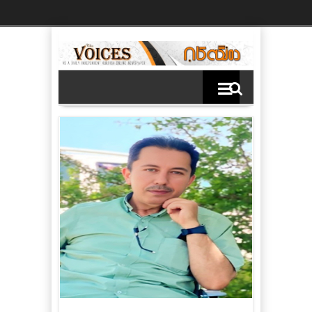
Ski
t
th
conten