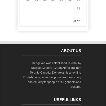
31
« تەموز
ABOUT US
Dengekan was established in 2002 by
Nawzad Medhat (Goran Abdullah) from
Toronto Canada. Dengekan is an online
Kurdish newspaper that promotes democracy
and equality for people of all genders and
cultures.
USEFULLINKS