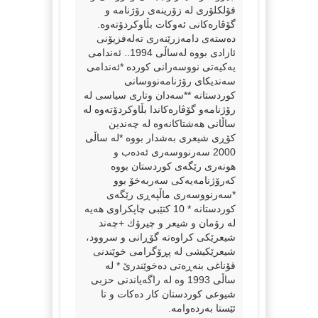
فۆلكلۆری لە زۆرینەی رۆژنامە و
گۆڤارەكانی ئەوكات بڵاوكردۆتەوە.
دەستەی دامەزرێنەری تەلەفزیۆنی
ئازادی بووە لەساڵی 1994.. ئەندامی
یەكیەتی نووسەرانی كوردە *ئەندامی
سەندیكای رۆژنامەنووسانی
كوردستانە **سەدان وتاری سیاسی لە
رۆژنامەو گۆڤارەكاندا بڵاوكردۆتەوە لە
ساڵانی هەشتاكانەوە لە چەندین
كۆڕی شیعری بەشدار بووە *لە ساڵی
2000 سەرنووسەری ئەدەب و
هونەری رێگەی كوردستان بووە
كەرۆژنامەیەكی سەربەخۆ بوو
*سەرنووسەری ماڵپەڕی رێگەی
كوردستانە * 10 كتێبی چاپكراوی هەیە
لە رۆمان و شیعر و چیرۆك +چەند
شیعرێکی کراوەتە گۆڕانی و سروود،
شیعرێکیشی لە پڕۆگرامی خوێندنی
قۆناغی بنەڕەتی دەخوێندرێ * لە
ساڵی 1993 وە لە راگەیاندنی حزبی
شیوعی كوردستان كار دەكات و تا
ئێستا بەردەوامە.