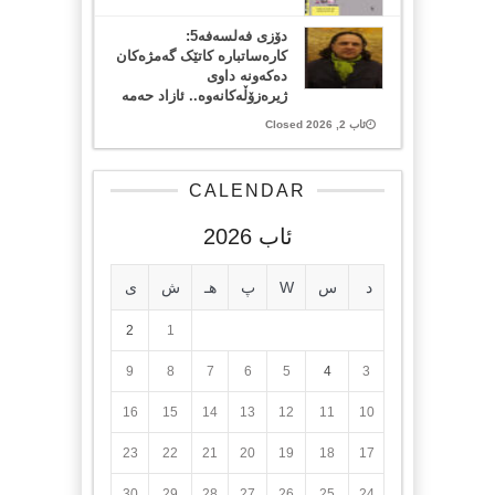
دۆزی فەلسەفە5:
کارەساتبارە کاتێک گەمژەکان
دەکەونە داوی
ژیرەزۆڵەکانەوە.. ئازاد حەمە
ئاب 2, 2026 Closed
CALENDAR
ئاب 2026
د
س
W
پ
هـ
ش
ی
2
1
9
8
7
6
5
4
3
16
15
14
13
12
11
10
23
22
21
20
19
18
17
30
29
28
27
26
25
24