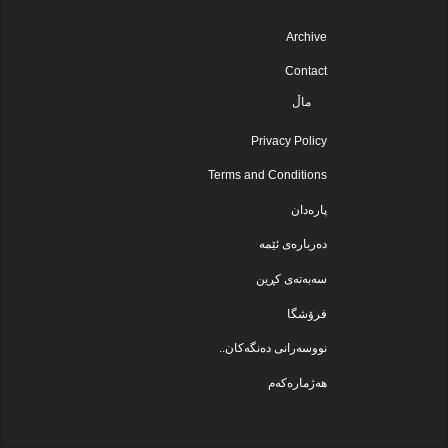
Archive
Contact
ماڵ
Privacy Policy
Terms and Conditions
پارەدان
دەربارەی ئێمە
سەبەتەی کڕین
فرۆشگا
نووسەرانی دەنگەکان..
هەژمارەکەم