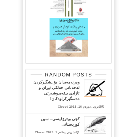
RANDOM POSTS
وەرنەمەیدان بۆ پشگیرکردن
لەخەباتی خەلکی ئیران و
ئازادی بیقەیدوشەرتی
دەسگیرکراوەکان!
کانوونی دووەم 16, 2018 Closed
کچی ویترۆڤیسی.. سین
کوردستانی
تشرینی یەکەم 1, 2023 Closed