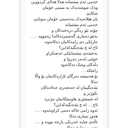
خەمی ئەم نیشتمانە هەلا هەلای کردووین
وەک شوشەیەک بە مستی خۆمان
شکابێ
یان هێلانەیەک بەدەستی خۆمان سوتابێ
خەمی ئەم نیشتمانە
چۆتە نێو رەگی درەختەکان و
بەنێو دەماری گەشمردەکاندا رەتبووە …..
جارێکی دی زامەکانیان دەکاتەوە،
ئاخ لە چ بێدەنگیەکداین؟
نەخشەی نیشتمانێکی ئەنجنکراو
خوێنی لەبەر دەڕوا و
دڵەکان وشک دەکاتەوە
زامێکە….
بۆ هەمیشە دەرگای ئازارەکانمان بۆ واڵا
دەکا
بێدەنگیمان لە خەنجەری جەلادەکان
بکوژتر و
لە شمشێری هاوسێکانمان تیژترە
ئاخ…. لە چ بێدەنگیەکداین؟
ئەوە زامی خاکە دەمی کراوەتەوە …..
هەور تیماری دەکا
ناڵەی چیایە خەریکی پارچە بوونە و …..
تەور برینداری دەکا