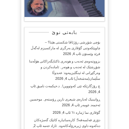
بابەتی نوێ
بۆچی شۆڕشی رۆژئاڤا شکستی هێنا؟ –
چاوپێکەوتنی گۆڤاری بەرگری لە مارکسیزم لەگەڵ
فرێد وێستۆن
ئاب 4, 2026
بزووتنەوەی ئەدەب و هونەری تاکتایگەراکانی هۆڵەندا
شۆڕشێک لە ئەدەب و هونەر.. ئامادەکردن و
وەرگێڕانی لە ئینگلیزییەوە: عەبدوڵا
سڵێمان(مەشخەڵ)
ئاب 4, 2026
چ رۆژگارێکە تێی کەوتووین!.. د.حیکمەت نامیق
ئاب
4, 2026
ڕوانینیک لەبارەى شیعرى نارین ڕۆستەم.. موحسین
ئەحمەد عومەر
ئاب 4, 2026
گۆڤاری نما ژمارە ٦١
ئاب 4, 2026
دۆزی فەلسەفە5: کارەساتبارە کاتێک گەمژەکان
دەکەونە داوی ژیرەزۆڵەکانەوە.. ئازاد حەمە
ئاب 2,