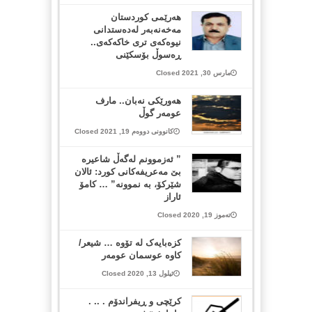
هه‌رێمی كوردستان
مه‌خه‌نه‌به‌ر له‌ده‌ستدانی
نیوه‌كه‌ی تری خاكه‌كه‌ی..
ڕه‌سوڵ بۆسكێنی
مارس 30, 2021 Closed
هه‌ورێكی نه‌بان.. مارف
عومه‌ر گوڵ
کانوونی دووەم 19, 2021 Closed
” ئەزموونم لەگەڵ شاعیرە
بێ مەعریفەکانی کورد: ئالان
شێرکۆ، بە نموونە” … کامۆ
ئاراز
تەموز 19, 2020 Closed
کزەبایەک لە تۆوە … شیعر/
کاوە عوسمان عومەر
ئیلول 13, 2020 Closed
کرێچی و ڕیفراندۆم . .. .