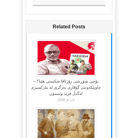
Related Posts
بۆچی شۆڕشی رۆژئاڤا شکستی هێنا؟ –
چاوپێکەوتنی گۆڤاری بەرگری لە مارکسیزم
لەگەڵ فرێد وێستۆن
ئاب 4, 2026