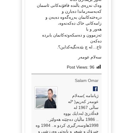
وەک نەڕەی باڵندە فافۆنەکانی ئاسمان
کەبەسەرماندا دەبارن و
درەختەکانمان بەڕەگەوە دەبەن و
زامەکانی خاک دەکەنەوە،
هەور و با
ئەزموون و دەسکەوتەکانمان بابردە
دەکەن
ئاخ…لە چ بێدەنگیەکداین؟.
سەلام عومەر
Post Views:
96
Salam Omar
ژیاننامە )سەلام
عومەر كەریم( *لە
ساڵی 1967 لە
قەڵادزێ لەدایك بووە
.. 1986 ماڵیان دەچێتە هەولێر..
1998هاوسەرگیری كردو ە.. 1984 وە
چیرۆك و شیعر و بابەتی وەرزشی و