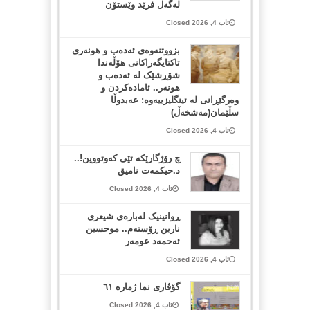
لەگەڵ فرێد وێستۆن
ئاب 4, 2026 Closed
بزووتنەوەی ئەدەب و هونەری
تاکتایگەراکانی هۆڵەندا
شۆڕشێک لە ئەدەب و
هونەر.. ئامادەکردن و
وەرگێڕانی لە ئینگلیزییەوە: عەبدوڵا
سڵێمان(مەشخەڵ)
ئاب 4, 2026 Closed
چ رۆژگارێکە تێی کەوتووین!..
د.حیکمەت نامیق
ئاب 4, 2026 Closed
ڕوانینیک لەبارەى شیعرى
نارین ڕۆستەم.. موحسین
ئەحمەد عومەر
ئاب 4, 2026 Closed
گۆڤاری نما ژمارە ٦١
ئاب 4, 2026 Closed