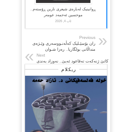
ڕوانینیک لەبارەى شیعرى نارین ڕۆستەم..
موحسین ئەحمەد عومەر
ئاب 4, 2026
Previous
ران بۆسێـلیک کەڵەنـووسەری وێـژەی
منداڵانی بولگاریا.. رەزا شـوان
Next
کاتێ ژنەکەت تەقاعود ئەبێ.. نەوزاد بەندی
ریکلام