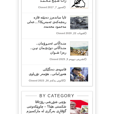
زانـا شـێـخ مـحـمـد
تەموز 7, 2017 Closed
ئایا ساندەرز دەبێتە قازە
رەشەكەی ئەمەریكا؟…عەلی
مەحمود محەمەد
شوبات 22, 2020 Closed
منـداڵانی ئەمـڕۆمان..
منـداڵانی دوێـنێـمان نیـن..
رەزا شـوان
تشرینی دووەم 5, 2025 Closed
قاسپەی دەنگێکی
هەورامانی.. هۆمەر نۆریاوی
کانونی یەکەم 26, 2023 Closed
BY CATEGORY
بۆچی شۆڕشی رۆژئاڤا
شکستی هێنا؟ – چاوپێکەوتنی
گۆڤاری بەرگری لە مارکسیزم