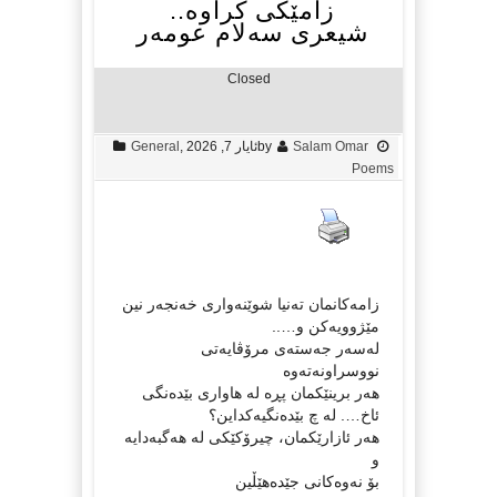
زامێکی کراوە..
شیعری سەلام عومەر
Closed
Salam Omar
by
ئایار 7, 2026
,
General
Poems
زامەکانمان تەنیا شوێنەواری خەنجەر نین
مێژوویەکن و…..
لەسەر جەستەی مرۆڤایەتی
نووسراونەتەوە
هەر برینێکمان پڕە لە هاواری بێدەنگی
ئاخ…. لە چ بێدەنگیەکداین؟
هەر ئازارێکمان، چیرۆکێکی لە هەگبەدایە
و
بۆ نەوەکانی جێدەهێڵین