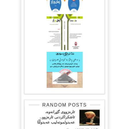
RANDOM POSTS
ئارەزووی گێڕانەوە،
ئاشكراكردنی ئارەزوو..
عەبدولموتەلیب عەبدوڵڵا