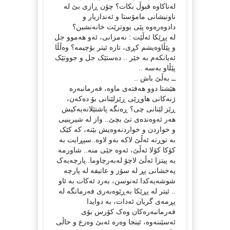
لەناکاوە قبوڵ بکات؟ چۆن ڕازی بێ لە
ناونیشانی مامۆستا و ئەندازیار و
دادوەرەوە پێی بووترێت خانەنشین؟
لە پڕێکا ئەڵێت : نەمزانی، ئەو هەموو جل
و پێڵاوەیشم کڕی، تازە ئیتر بۆچیمە؟ وەڵڵا
ئەیانکەم بە خێر .. دەستێک جل و جووتێک
پێڵاو بەسه ..
ــ بەڵێ باش ..
هێشتا دوو هەفتەی ماوە، فەرمانبەرە
ژنەکانی هاوڕێی ڕێزلێنانی بۆ دەکەن،
ڕێز لێنانی چی؟ ڕەنگە پاشتێلانەیەکیش
هەر ئەوەندەی تێ بچێ.. واز لە شیرینیی
و خواردن و خواردنەوەیش بێنە، کە کێک
بە توڕتە ئەڵێ لاکە بەو لاوە..سپڕایت بە
کۆکا کۆلا ئەڵێ، ئەوە جێی منە.. شاورمە
بە پیتزا ئەڵێ لاچۆ لەبەرچاوما..پارچەیەک
پەخشانی پڕ لە سۆز و عاتیفە لە پارچە
شوشەیەکدا ئەنوسن، بەرد ئەکات بە ئاو
.. ئیتر لە پڕێکا بەڕێوەبەری فەرمانگە لە
پڕمەی گریان ئەدات، بە دوایدا
فەرمانبەرەکان وەک کۆرس بۆی
ئەسێننەوە، ئینجا وەرە ئەبێ وەزع و حاڵی