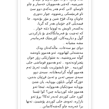
شیرینییە، کەچی هەموویان خەمبار و چاو
ئاوساو، لانی کەم هەر یەکەی دوو سێ
تاو فرمێسکی ڕشتووە، چوار دەوری
چاویان وەک قۆخ شین و مۆر بۆتەوە.. جا
فیمەیڵی لای خۆمان هەر کە گریا،
یەکسەر ئاویش بە لووتیا دێتە خوار ..
کە ئەچیت بۆ فەرمانگاکەی بۆ بارکردنی
گوڵ و دیارییەکان، کۆرسێک فەرمانبەر
مشە مشیانە ..
دوای نیو سەعات، ماڵەکەتان وەک
مەشتەلی لێهاتووە، ئەو هەموو باوەشە
گوڵە سروشتییە، بە شێوازێکی زۆر جوان
پێچراونەتەوە .. ئەو هەموو قوماشی جلی
کوردییە .. خۆ نایشوێریت بڵێیت ئەرێ ئەم
هەموو گوڵە گرانبەهایانە، سبەی دوو
سبەی سیس ئەبن و ئەبێ فڕێیان بدەین،
خۆزگە گوڵی نایلۆن بوونایه، یان شتێ
بوونایه سودێکیان هەبووایە، ئینجا ئەو
هەموو جلە کوردییانە چین؟ کوا ئێستا
کورد جلی کوردی لەبەر ئەکا؟ بڕۆ ئەو
بازاڕە، ئەوەی جلی کوردی پۆشیبێ، تەنها
برا عەرەبە چاو گەشەکانمانن ..