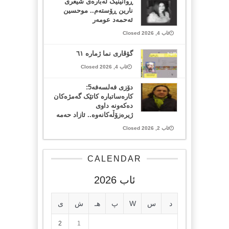
ڕوانینیک لەبارەى شیعرى
نارین ڕۆستەم.. موحسین
ئەحمەد عومەر
ئاب 4, 2026 Closed
گۆڤاری نما ژمارە ٦١
ئاب 4, 2026 Closed
دۆزی فەلسەفە5:
کارەساتبارە کاتێک گەمژەکان
دەکەونە داوی
ژیرەزۆڵەکانەوە.. ئازاد حەمە
ئاب 2, 2026 Closed
CALENDAR
ئاب 2026
د
س
W
پ
هـ
ش
ی
2
1