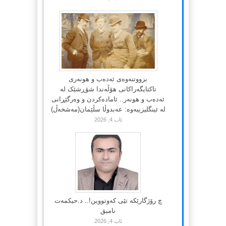
بزووتنەوەی ئەدەب و هونەری
تاکتایگەراکانی هۆڵەندا شۆڕشێک لە
ئەدەب و هونەر.. ئامادەکردن و وەرگێڕانی
لە ئینگلیزییەوە: عەبدوڵا سڵێمان(مەشخەڵ)
ئاب 4, 2026
چ رۆژگارێکە تێی کەوتووین!.. د.حیکمەت
نامیق
ئاب 4, 2026