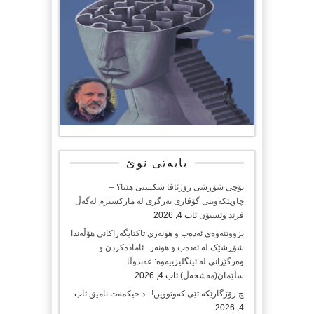
بابەتی نوێ
بۆچی شۆڕشی رۆژئاڤا شکستی هێنا؟ –
چاوپێکەوتنی گۆڤاری بەرگری لە مارکسیزم لەگەڵ
فرێد وێستۆن
ئاب 4, 2026
بزووتنەوەی ئەدەب و هونەری تاکتایگەراکانی هۆڵەندا
شۆڕشێک لە ئەدەب و هونەر.. ئامادەکردن و
وەرگێڕانی لە ئینگلیزییەوە: عەبدوڵا
سڵێمان(مەشخەڵ)
ئاب 4, 2026
چ رۆژگارێکە تێی کەوتووین!.. د.حیکمەت نامیق
ئاب
4, 2026