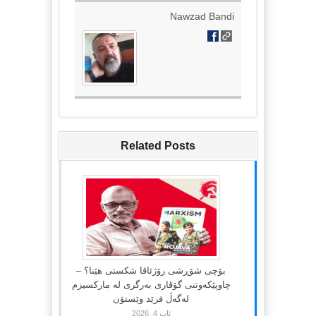
Nawzad Bandi
Related Posts
بۆچی شۆڕشی رۆژئاڤا شکستی هێنا؟ –
چاوپێکەوتنی گۆڤاری بەرگری لە مارکسیزم
لەگەڵ فرێد وێستۆن
ئاب 4, 2026