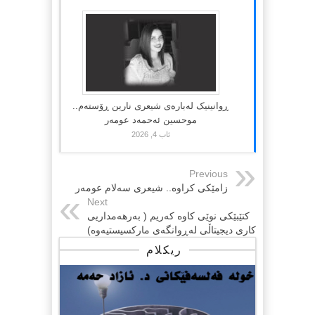
ڕوانینیک لەبارەى شیعرى نارین ڕۆستەم..
موحسین ئەحمەد عومەر
ئاب 4, 2026
Previous
زامێکی کراوە.. شیعری سەلام عومەر
Next
کتێبێکی نوێی کاوە کەریم ( بەرهەمداریی
کاری دیجیتاڵی لەڕوانگەی مارکسیستیەوە)
ریکلام