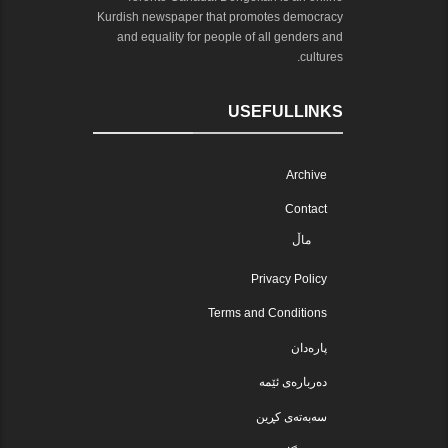
Kurdish newspaper that promotes democracy
and equality for people of all genders and
cultures.
USEFULLINKS
Archive
Contact
ماڵ
Privacy Policy
Terms and Conditions
پارەدان
دەربارەی ئێمە
سەبەتەی کڕین