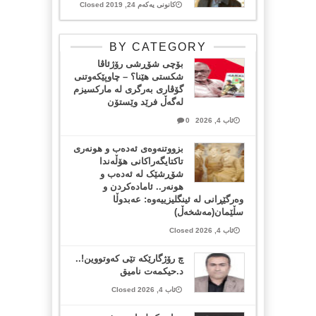
کانونی یەکەم 24, 2019 Closed
BY CATEGORY
بۆچی شۆڕشی رۆژئاڤا
شکستی هێنا؟ – چاوپێکەوتنی
گۆڤاری بەرگری لە مارکسیزم
لەگەڵ فرێد وێستۆن
ئاب 4, 2026
0
بزووتنەوەی ئەدەب و هونەری
تاکتایگەراکانی هۆڵەندا
شۆڕشێک لە ئەدەب و
هونەر.. ئامادەکردن و
وەرگێڕانی لە ئینگلیزییەوە: عەبدوڵا
سڵێمان(مەشخەڵ)
ئاب 4, 2026 Closed
چ رۆژگارێکە تێی کەوتووین!..
د.حیکمەت نامیق
ئاب 4, 2026 Closed