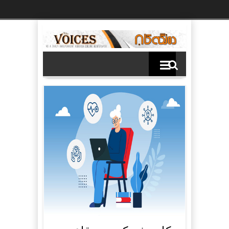
Ski
t
th
conten