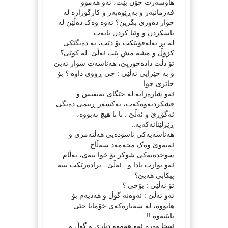
هاوسەرت چۆن بێت، ئەو هەموو
فەرمانبەر و بەڕێوەبەر و کارگوزارە لە
چوار دەوری بگرین؟ ئەوە وەک دەڵێن لە
باسکردن و وێنا کردن نایەت.
لە پڕ تەلەفۆنێکت بۆ دێت، بە دەنگێکی
کزۆڵ و مشە مش پێت ئەڵێ: لە کوێی؟
تۆ دڵت دادەخورپێ، هەناسەت سوار ئەبێ
و بە خێرایی ئەڵێی : چی ڕووی داوە ؟ بۆ
خاتری خوا ..
ئەو شارەزایە لە جێگای تەنفیس و
فشکردنەوەکەت، یەکسەر ڕیتمی دەنگی
ئەگۆڕێ و ئەڵێ : نا نا هیچ نەبووە،
ڕێزلێنانەکەیە..
هەناسەیەکی ئاسودەیی هەڵئەمژی و
ئەتەوێ وەک محەمەد سەڵاح
سوجدەیەکی شوکر بۆ خوا ببەی، بەڵام
ئەو بوارت نادا و ..ئەڵێ : برادەرێکت نییە
پیکابی هەبێ؟
تۆ ئەڵێی : بۆچی ؟
ئەو ئەڵێ : ئەوەنە گوڵ و هەدیەم بۆ
هاتووە، لە سەیارەکەی خۆمانا جێی
نابێتەوە !!
ئینجا وەرە ئەو هەموو دیاری و گوڵ و