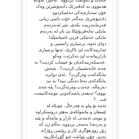
هەمووی بە کەڤەرێک دادەپۆشرێن وەک
چۆن سەیارەیەکی دەعمکردوو
دادەپۆشرێ، مەگەر خۆت باسی ژیانی
فەرمانبەرییت بکەی، ئیتر لەبەردەم
مایکی تەلەفزیۆنێکا بێ یان لە بەردەم
مایکی خەتێکی فریی ئاسیاسێڵدا..
دوای ئەوە، پرسیاری زانستیی و
ئیدارییەکانت لێ ناکرێ، تەنها پرسیاری
بازاڕییانەت لێ دەکرێت، وەکو
:عەسکەرییەکەیان بۆ حیساب کردیت؟ بە
چەند خانەنشینیان کردیت؟.. شەش
مانگەکەت وەرگرت؟ ..ئەی دوانزە
مانگەکەی بەغا دەنگی نییە؟ بە بێ
دەرماڵە، چەندت وەرئەگرت؟ پله چەند
بووی؟ تەبعەن پاشەکەوتی موچەکانیشت
فت ..؟
ئەمە بۆ پیاو بە هەرحاڵ، چونکە لە
ئێسقان و ماسولکەی بەهێز دروستکراوە
و نیوەی تەمەنی لە بازاڕ و مامەڵە و بێنە
و بەردەدا بەسەر بردووە، بەڵام ژن کە
زۆر زوو هۆگری کار و ڕۆتینی ڕۆژانە
ئەبێ، چۆن بتوانێت ئەو گۆڕانکارییە