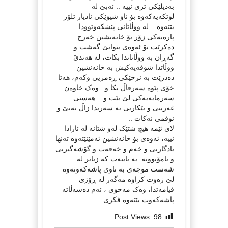
بەدیلێکی تری نییە .. ئەبێ لە
لوتکەیەکەوە بۆ ناو شیوێکی نادیار تلۆر
بێتەوە .. لە ووڵاتانی پێشکەوتوودا
پارەیەکی زۆر بۆ خانەنشین خەرج
دەکرێت بۆ ئەوەی بتوانێ گەشت و
گەڕان به ووڵاتاندا بکات، لە هەندێ
ووڵاتدا شوقەیەکیش بە خانەنشین
دەدرێت بە نرخێکی ڕەمزیی وکەم، هەتا
خۆی پێوە سەرقاڵ بکا و ..وەک خاوەن
سەرمایەیەکی لێ بێت و .. هەستی
غەرییی و بێکاریی بە سەریدا زاڵ نەبێ و
نوقمی نەکات ..
لای ئێمە هیچ شتێک لەو شتانە لە ئارادا
نییە، ئەوەی بۆ خانەنشین ئەمێنێتەوە تەنها
یادگاریی و خەم و خەفەت و گۆشەگیریی
و نامۆبوونە..بە تایبەت کە زیاتر لە
شەست موچەی بە ناوی پاشەکەوتەوە
لێ زەوت کراوە مەگەر لە ڕۆژی
قیامەتدا، وەک مەحوی ، ئەم دەسەڵاتە
پاشەکەوت بێتەوە فکری.
Post Views:
98