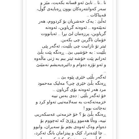
نا ..نا .. نابێ ئەو قسانە بکەیت، مێز و
سەر کەوانتەرەکان بوون ڕەبایەی گوڵ،
قەیناکات ..
ئەڵێ : یەک حەشریان بۆ کردووم، هەر
نەبێتەوە .. ئەوەنە گریاوین، ئەوەنە
گریاوین، پرزەمان لێ بڕا .. ئەیانووت
خۆمان ناگرین چی بکەین.
ئیتر تۆ نازانیت چی بڵێیت، ئەگەر پێی
بڵێیت : بە خۆشیی بێ.. ڕەنگە پێت بڵێ
ئەزانم پێت خۆشە ئیتر ببم بە ژنی ماڵەوە
و ئەو تۆزە دەوام و دائیرەیەیشم نەمێنێ
..
ئەگەر بڵێی خێری پێوە بێ ..
ڕەنگە بڵێ خێری چی؟ مەلیک مەحمود
مرد هەر ئەوەنە بۆی گریاون ..
خۆ ئەگەر بڵێی : دەی بەس نییە
خزمەتەکەت بە سەلامەتیی تەواو کرد و
نەجاتت بوو !
ڕەنگە بڵێ بۆ ؟ خۆ خزمەتی عەسکەریی
نییە، وەڵا هەموو ڕۆژێ کە ئەچووم بۆ
دەوام وەک ئەوەی بچم بۆ سەیران، وابوو
.. چا لێدەنرا، کێک و پیتزامان بانگ ئەکرد،
بە گوڵەبەڕۆژە و دەنکە کولەکەوە.. باس