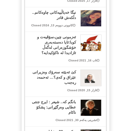
ئازار 17, 2025 Closed
نیگا خەیاڵییەکانی چاوەکانم..
دڵکەش قادر
کانوونی دووەم 13, 2024 Closed
ئەزمونی چین،سۆڤیەت و
کوبا:ئایا دەستەبەری
خۆشگوزەرانی لەگەڵ
ئازادیدا لە ناکۆکیدایە؟
ئاب 16, 2021 Closed
كێ ئه‌بێته‌‌ سه‌رۆك وه‌زیرانی
عێراق و كه‌ی؟… ئه‌حمه‌د
ره‌جه‌ب
ئازار 15, 2020 Closed
بانگم کە.. شیعر : ایرج جنتی
عطایی وەرگێڕانی: پشکۆ
ناکام
تشرینی یەکەم 30, 2021 Closed