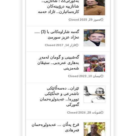
بەکورتی22 : شانازیی..
شانازییە درۆیینەکان
کارەساتبارن.. ئازاد حەمە
تەموز 29, 2025 Closed
گه‌مه‌ شاراوه‌كانی با (3) ….
نه‌ژاد عزیز سورمێ‌
ئازار 14, 2017 Closed
گەشبینی و گومان لەمەڕ
بەهاری عەرەبی.. ستیڤان
شەمزینی
نیسان 10, 2023 Closed
ئێران.. دەسەڵاتێکی
ناشەرعی و خەڵکێکی
تووڕە!.. عەبدولڕەحمان
گەورکی
شوبات 28, 2024 Closed
قرخ یه‌ڵان … عه‌بدولڕه‌حمان
فه‌رهادی