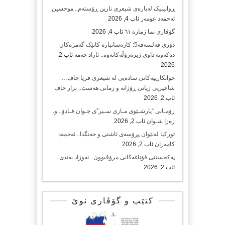
ڕوانینیک لەبارەى شیعرى نارین ڕۆستەم.. موحسین
ئەحمەد عومەر
ئاب 4, 2026
گۆڤاری نما ژمارە ٦١
ئاب 4, 2026
دۆزی فەلسەفە5: کارەساتبارە کاتێک گەمژەکان
دەکەونە داوی ژیرەزۆڵەکانەوە.. ئازاد حەمە
ئاب 2,
2026
جوانکارییەکانی سادەیی لە شیعری فریا جاف…
شاعیریی ژیانی ڕۆژانە و زمانی هەست.. نزار جاف
ئاب 2, 2026
رۆمـانی “پارشـێوی مـاری سـیر”ی جـوان قـادۆ.. و.
رەزا شـوان
ئاب 2, 2026
تورکیا لەنێوان پڕۆسەی ئاشتی و جەنگدا.. ئەحمەد
کامەران
ئاب 2, 2026
پەکخستنی قۆناغەکانی مرۆڤبوون.. نەوزاد بەندی
ئاب 2, 2026
کتێب و گۆڤاری نوێ