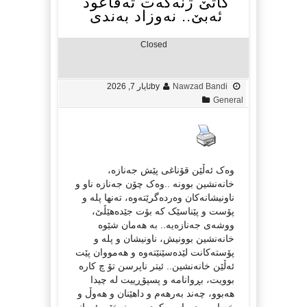
کاتێ ژنەکەت تەقاعود
ئەبێ.. نەوزاد بەندی
Closed
Nawzad Bandi
by
ئایار 7, 2026
General
وەک ئەڵێن قۆناغی پێش جەنازە،
خانەنشین بوونە ..وەک چۆن جەنازە ناو و
ناونیشانەکان وەردەگرێتەوە، تەنها پلە و
پۆست و پێناسێک کە بۆت جێدەهێڵێ،
ووشەی جەنازەیه.. بە هەمان شێوە
خانەنشین بوونیش، ناونیشان و پلە و
پۆستەکانت لێدەسێنێتەوە و هەمووان پێت
ئەڵێن خانەنشین.. ئیتر ناپرسن تۆ چ کارە
بوویت، بڕوانامە و پسپۆڕییت له چیدا
هەبوو، چەند بەرهەم و داهێنان و هەوڵ و
خەبات و دەوامت کردووە.. نەخێر، ئەوانە