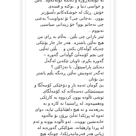
و خواسی دنیا و ..نوکتە و قسەی
خۆش..ڕێک لە خوشکەکانم دڵسۆزتر
بوون.. نەجاتی چی؟ تۆ تەواویت؟ یەعنی
چی نەجاتم بوو؟ خۆ زیندانی سیاسیی
نەبووم ..
ئیتر نازانن چی بڵێن.. بەڵام بە ڕای من
هیچ نەڵێن باشترە.. هەر جار جار بۆنێکی
چەپکە گوڵەکان بکەن و . . بڵێن ئەڵێی
چی بچم کۆمەڵێ گوڵدانی گەورە –
گەورە بکڕم، ئاویان تێکەین لەگەڵ
دەنکێ پاراسیتۆڵ، با نەژاکێن ؟
ئەگەر ئەوەیش نەڵێن ڕەنگە بڵێم باشتر
بێ بۆتان.
بێ گومان ئەمە بار و دۆخێکی کۆمەڵگا و
سیستمێکی دەسەڵاتە کە کۆمەڵگای
توشی ئاڵودە بوون کردووە بە کارێکی
وەهمییەوە، لە ڕاستیدا نە کارە و نە
بەرهەمە و نە هیچ داهێنانێکی تیایە، دوای
ئەوە لە پڕێکدا ئەڵێ بڕۆن بۆ ماڵەوە
خانەنشین بوویت.. ئەو ئاڵودە بوونە و ئەم
لە پڕدا وازهێنانە، شۆکێکی گەورەیە لە
ژیانی هەر فەرمانبەرێکدا، چونکە هیچ