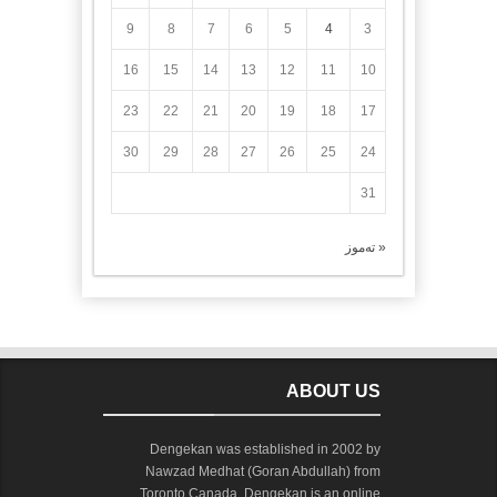
9
8
7
6
5
4
3
16
15
14
13
12
11
10
23
22
21
20
19
18
17
30
29
28
27
26
25
24
31
« تەموز
ABOUT US
Dengekan was established in 2002 by
Nawzad Medhat (Goran Abdullah) from
Toronto Canada. Dengekan is an online