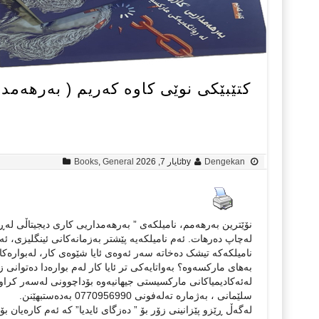
کتێبێکی نوێی کاوە کەریم ( بەرهەمد
Dengekan
by
ئایار 7, 2026
General
,
Books
نۆێترین بەرهەمم، نامیلکەی ” بەرهەمداریی کاری دیجیتاڵی لەڕو
لەچاپ دەرهات. ئەم نامیلکەیە پێشتر بەزمانەکانی ئینگلیزی، ئە
نامیلکەکە تیشک دەخاتە سەر ئەوەی ئایا شێوەی کار، لەبوارەکان
بەهای مارکسەوە؟ بەواتایەکی تر ئایا کار لەم بوارەدا دەتوانی
لەئەکادیمیاکانی مارکسیستی جیهانیەوە بۆداچوونی لەسەر کراوە 
سلێمانی ، بەژمارە تەلەفونی 0770956990 بەدەستبهێنن.
لەگەڵ ڕێزو پێزانینی زۆر بۆ ” دەزگای ئایدیا” کە ئەم کارەیان