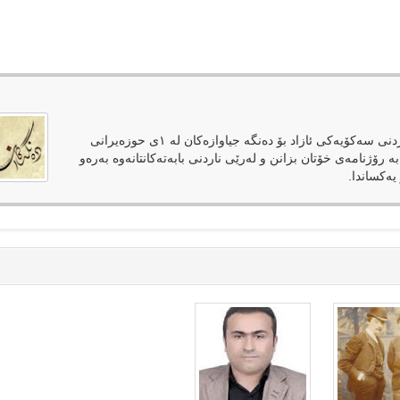
دەنگەکان وەک رۆژنامەیەکی ئەلکترۆنی لەپێناوی فەراهەمکردنی سەکۆیەکی ئازاد بۆ دەنگە جیاوازەکان لە ١ی حوزەیرانی
بە رۆژنامەی خۆتان بزانن و لەرێی ناردنی بابەتەکانتانەوە بەرەو
یەکساندا.