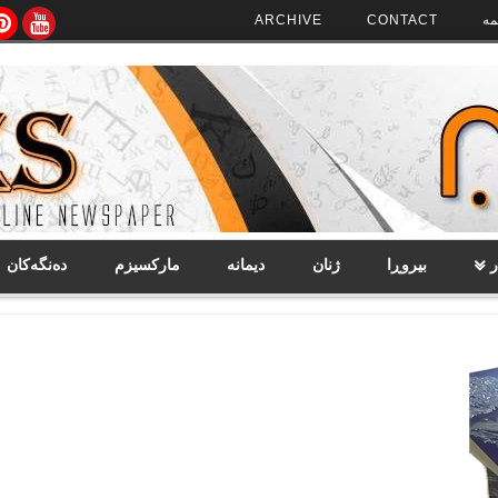
مە
CONTACT
ARCHIVE
ر
بیروڕا
ژنان
دیمانە
مارکسیزم
دەنگەکان