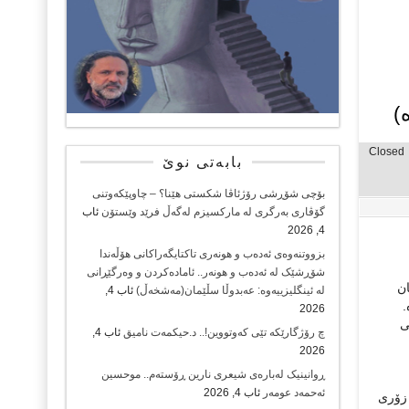
)
Closed
بابەتی نوێ
بۆچی شۆڕشی رۆژئاڤا شکستی هێنا؟ – چاوپێکەوتنی
گۆڤاری بەرگری لە مارکسیزم لەگەڵ فرێد وێستۆن
ئاب
4, 2026
بزووتنەوەی ئەدەب و هونەری تاکتایگەراکانی هۆڵەندا
شۆڕشێک لە ئەدەب و هونەر.. ئامادەکردن و وەرگێڕانی
ان
لە ئینگلیزییەوە: عەبدوڵا سڵێمان(مەشخەڵ)
ئاب 4,
.
2026
ی
چ رۆژگارێکە تێی کەوتووین!.. د.حیکمەت نامیق
ئاب 4,
2026
ڕوانینیک لەبارەى شیعرى نارین ڕۆستەم.. موحسین
ئەحمەد عومەر
ئاب 4, 2026
 زۆری