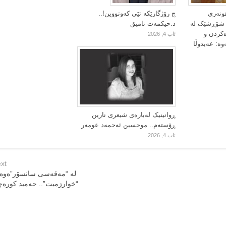
ونەری
چ رۆژگارێکە تێی کەوتووین!..
ا شۆڕشێک لە
د.حیکمەت نامیق
ەکردن و
ئاب 4, 2026
وە: عەبدوڵا
ڕوانینیک لەبارەى شیعرى نارین
ڕۆستەم.. موحسین ئەحمەد عومەر
ئاب 4, 2026
xt
لە “مەقەسی سانسۆر”ەوە 
“خوارزمیت”.. حەمید کورە