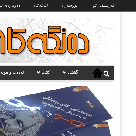
Ski
ئەرشیڤی کۆن
نووسەران
لینکەکان
دەربارەی ئێ
t
th
conten
گشتی
کتێب
ئەدەب و هونە