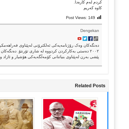
کردم لەم کارەدا.
کاوە کەریم
Post Views:
149
Dengekan
٢٠٠٢ دەستی بەکارکردن کردووە لە شاری تۆرنتۆ. دەنگەکان 
پێشی بەرن لەپێناوی بنیاتنانی کۆمەڵگەیەکی هۆشیار و ئازاد و 
Related Posts