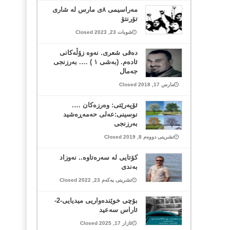
مەراسیمی ٨ی مارس لە شاری
تۆرنتۆ
شوبات 23, 2023 Closed
دەقی شعری. نەوە زۆڵەکانی
ئادەم. (بەشی ١ ) …. بەرزنجی
جەمال
مارس 17, 2018 Closed
ئۆپەرێتی: وەرزەکان ….
نوسینی:عەلی حەمەڕەشید
بەرزنجی
تشرینی دووەم 8, 2019 Closed
کۆتایی لە سەرەتاوە.. نەوزاد
بەندی
تشرینی یەکەم 23, 2022 Closed
بۆچی خوێندەواریی میدیایی-2-
ئاراس سەعید
ئازار 17, 2025 Closed