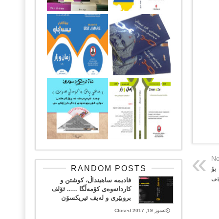
Ne
RANDOM POSTS
بۆ
چی
فادیمه‌ ساهینداڵ، کوشتن و
کاردانه‌وه‌ی کۆمه‌ڵگا ….. ئۆلف
بروبێری و له‌یف ئیریکسۆن
تەموز 19, 2017 Closed