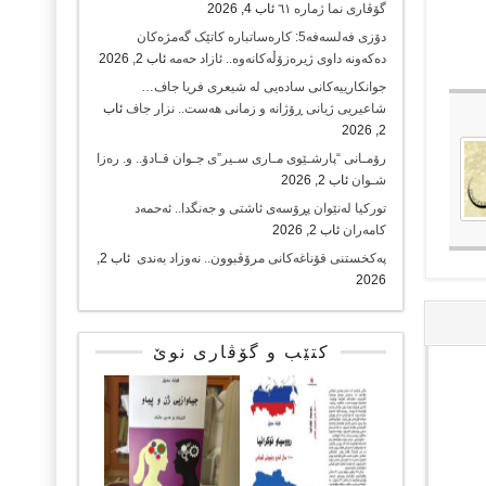
گۆڤاری نما ژمارە ٦١
ئاب 4, 2026
دۆزی فەلسەفە5: کارەساتبارە کاتێک گەمژەکان
دەکەونە داوی ژیرەزۆڵەکانەوە.. ئازاد حەمە
ئاب 2, 2026
جوانکارییەکانی سادەیی لە شیعری فریا جاف…
شاعیریی ژیانی ڕۆژانە و زمانی هەست.. نزار جاف
ئاب
2, 2026
رۆمـانی “پارشـێوی مـاری سـیر”ی جـوان قـادۆ.. و. رەزا
شـوان
ئاب 2, 2026
تورکیا لەنێوان پڕۆسەی ئاشتی و جەنگدا.. ئەحمەد
کامەران
ئاب 2, 2026
پەکخستنی قۆناغەکانی مرۆڤبوون.. نەوزاد بەندی
ئاب 2,
2026
کتێب و گۆڤاری نوێ