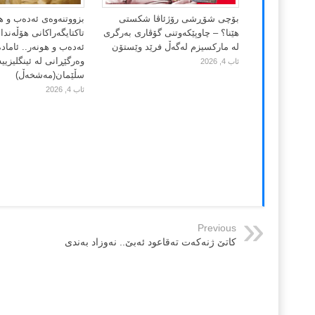
بۆچی شۆڕشی رۆژئاڤا شکستی
بزووتنەوەی ئەدەب و ه
هێنا؟ – چاوپێکەوتنی گۆڤاری بەرگری
تاکتایگەراکانی هۆڵەند
لە مارکسیزم لەگەڵ فرێد وێستۆن
ئەدەب و هونەر.. ئاماد
وەرگێڕانی لە ئینگلیزییە
ئاب 4, 2026
سڵێمان(مەشخەڵ)
ئاب 4, 2026
Previous
کاتێ ژنەکەت تەقاعود ئەبێ.. نەوزاد بەندی