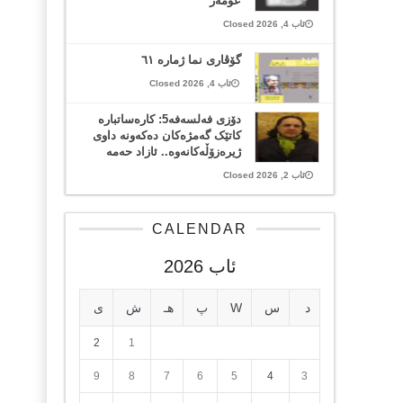
عومەر
ئاب 4, 2026 Closed
گۆڤاری نما ژمارە ٦١
ئاب 4, 2026 Closed
دۆزی فەلسەفە5: کارەساتبارە
کاتێک گەمژەکان دەکەونە داوی
ژیرەزۆڵەکانەوە.. ئازاد حەمە
ئاب 2, 2026 Closed
CALENDAR
ئاب 2026
د
س
W
پ
هـ
ش
ی
2
1
9
8
7
6
5
4
3