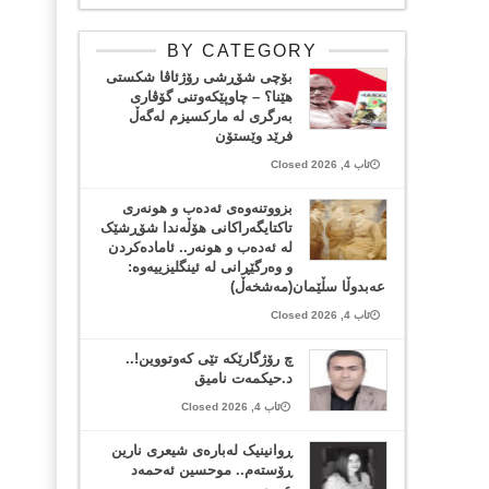
BY CATEGORY
بۆچی شۆڕشی رۆژئاڤا شکستی
هێنا؟ – چاوپێکەوتنی گۆڤاری
بەرگری لە مارکسیزم لەگەڵ
فرێد وێستۆن
ئاب 4, 2026 Closed
بزووتنەوەی ئەدەب و هونەری
تاکتایگەراکانی هۆڵەندا شۆڕشێک
لە ئەدەب و هونەر.. ئامادەکردن
و وەرگێڕانی لە ئینگلیزییەوە:
عەبدوڵا سڵێمان(مەشخەڵ)
ئاب 4, 2026 Closed
چ رۆژگارێکە تێی کەوتووین!..
د.حیکمەت نامیق
ئاب 4, 2026 Closed
ڕوانینیک لەبارەى شیعرى نارین
ڕۆستەم.. موحسین ئەحمەد