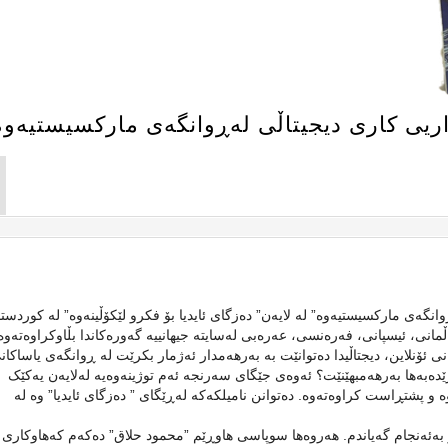
اریی کاری دیجیتاڵی لەڕوانگەی مارکسیستیەوە
انگەی مارکسیستیەوە” لە لایەن” دەزگای ئایدیا بۆ فکرو لێکۆڵینەوە” لە کوردست
ڵمانی، ئیسپانی، فەرەنسی، عەرەبی لەسایتە جیهانییە گەورەکاندا بڵاوکراوەتەوە
ی ئۆنلاین، دیجتاڵیدا دەتوانێت بە بەرهەمدار ئەژمار بکرێت لە ڕوانگەی یاساکان
 زێدەبەها بەرهەمبهێنێت؟ ئەوەی جێگای سەرنجە ئەم توژینەوەیە لەلایەن یەکێک
و پشتڕاست کراوەتەوە. دەتوانن نامیلکەکە لەڕێگای ” دەزگای ئایدیا” وە لە
 بۆ بەئەنجام گەیاندم. هەروەها سوپاسی هاوڕێم ”محمود حلاق” دەکەم کەهاوکاری