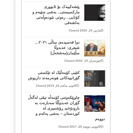
پێشەکییەک بۆ ئابووری
مارکسیستی.. بەشی سێیەم و
کۆتایی.. رەوتی نێودەوڵەتی
بەلشەفی
مارس 19, 2026 Closed
دوا قەسیدەی ساڵی ٢٠٢١…
شیعری: عەبدوڵا
سڵێمان(مەشخەڵ)
حوزەیران 19, 2022 Closed
کتێبی کۆمەڵێک لە تێکستی
گۆرانییەکانی هونەرمەند داریوش
کانونی یەکەم 24, 2019 Closed
چاوپێکەوتنی کۆمەڵە تیڤی لەگەڵ
گۆران عەبدوڵڵا سەبارەت بە
بارودۆخێ ڕۆشنبیری لە
کوردستان – بەشی یەکەم و
دووەم
کانوونی دووەم 29, 2017 Closed